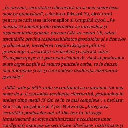
„În prezent, securitatea cibernetică nu se mai poate baza
doar pe promisiuni
”, a declarat Edward Yu, directorul
pentru securitatea informațiilor al Grupului Zyxel. „
Pe
măsură ce amenințările cibernetice se intensifică și
reglementările globale, precum CRA în cadrul UE, ridică
așteptările privind responsabilitatea produselor și a firmelor
producătoare, încrederea trebuie câștigată printr-o
guvernanță a securității verificabilă și aplicată zilnic.
Transparența pe tot parcursul ciclului de viață al produsului
ajută organizațiile să reducă punctele oarbe, să ia decizii
mai informate și să-și consolideze reziliența cibernetică
generală.”
„IMM-urile și MSP-urile se confruntă cu o presiune tot mai
mare de a-și consolida reziliența cibernetică, gestionând în
același timp medii IT din ce în ce mai complexe”,
a declarat
Ken Tsai, președinte al Zyxel Networks.
„Integrarea
securității produselor out-of-the-box în întreaga
infrastructură de rețea minimizează necesitatea unor
configurări manuale de securizare ulterioare, costisitoare și