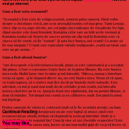
viral pe internet.
Cum a fost scris scenariul?
”Scenariul a fost scris de echipa noastră, suntem patru oameni. Fiind vorba
despre o chestiune civică, am scos arsenalul nostru cel mai greu: Tanti Lenuța.
Orice clip cu ea, rupe efectiv, are cel puțin cinci milioane de vizualizări. De fapt,
clipul unește cele două Românii: România celor care au trăit acele vremuri și
România noului val. Rețeta de succes pentru un clip viral în România este ca
cineva să fie certat, să fie ”rostuit”. Și asta face bunica, mă ceartă! Ce poate să
fie mai simpatic? O tanti care reprezintă valorile tradiționale, ceartă un tânăr care
este un pic aerian…”
Cum a fost aleasă bunica?
”Am descoperit-o la televiziunea locală, știam că este carismatică și a acceptat
din prima. A fost o conexiune foarte bune de la prima filmare. Nu este bunica
mea reala. Multă lume vine la mine și mă întreabă: ”Mircea, numai o întrebare
vreau să spun…și le răspund direct: nu, nu este bunica mea. Vreau să vă spun,
cu toată rușinea, că o vizitez mai des decât pe bunicile mele naturale. Este
adevărat, ea mă și sună mai mult decât celelalte și mă ceartă, mă întreabă
mereu când trec pe la ea. Ajung la două-trei săptămâni, dar nu pentru filmare, ci
doar să mănânc. Tot timpul mă ceartă că eu călătoresc mult. Dar până la urmă
mă înțelege.
Pentru oamenii de vârsta ei, contează mult să le fie acordată atenție, nu bani
Continue Reading
sau orice altceva. Ce o deranjează un pic este faptul că atunci când este
recunoscută pe stradă, trebuie să răspundă la aceleași întrebări: Unde ți-e
nepotul? Chiar este nepotul tău? Cum îți vine să zici chestiile respective? Este
You may like
un pic obositor. Din cauza asta, încerc să am mai multă grijă de ea și să încerc să
o menajez.