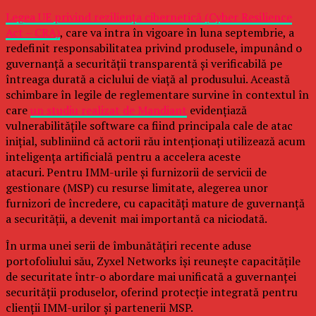
Legea UE privind reziliența cibernetică (Cyber Resilience
Act – CRA)
, care va intra în vigoare în luna septembrie, a
redefinit responsabilitatea privind produsele, impunând o
guvernanță a securității transparentă și verificabilă pe
întreaga durată a ciclului de viață al produsului. Această
schimbare în legile de reglementare survine în contextul în
care
un studiu realizat de Mandiant
evidențiază
vulnerabilitățile software ca fiind principala cale de atac
inițial, subliniind că actorii rău intenționați utilizează acum
inteligența artificială pentru a accelera aceste
atacuri. Pentru IMM-urile și furnizorii de servicii de
gestionare (MSP) cu resurse limitate, alegerea unor
furnizori de încredere, cu capacități mature de guvernanță
a securității, a devenit mai importantă ca niciodată.
În urma unei serii de îmbunătățiri recente aduse
portofoliului său, Zyxel Networks își reunește capacitățile
de securitate într-o abordare mai unificată a guvernanței
securității produselor, oferind protecție integrată pentru
clienții IMM-urilor și partenerii MSP.