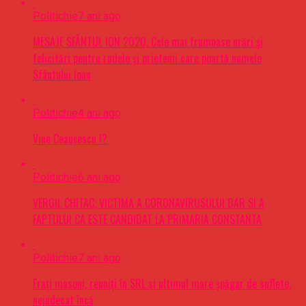
Politichie
7 ani ago
MESAJE SFÂNTUL ION 2020. Cele mai frumoase urări şi
felicitări pentru rudele şi prietenii care poartă numele
Sfântului Ioan
Politichie
4 ani ago
Vine Ceaușescu !?
Politichie
6 ani ago
VERGIL CHITAC, VICTIMA A CORONAVIRUSULUI DAR SI A
FAPTULUI CA ESTE CANDIDAT LA PRIMARIA CONSTANTA
Politichie
7 ani ago
Frați masoni, reuniți în SRL si ultimul mare șpăgar de suflete,
nejudecat încă