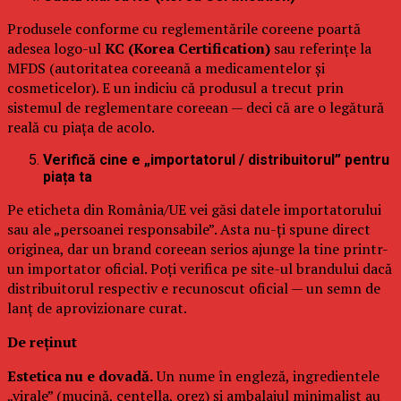
Produsele conforme cu reglementările coreene poartă
adesea logo-ul
KC (Korea Certification)
sau referințe la
MFDS (autoritatea coreeană a medicamentelor și
cosmeticelor). E un indiciu că produsul a trecut prin
sistemul de reglementare coreean — deci că are o legătură
reală cu piața de acolo.
Verifică cine e „importatorul / distribuitorul” pentru
piața ta
Pe eticheta din România/UE vei găsi datele importatorului
sau ale „persoanei responsabile”. Asta nu-ți spune direct
originea, dar un brand coreean serios ajunge la tine printr-
un importator oficial. Poți verifica pe site-ul brandului dacă
distribuitorul respectiv e recunoscut oficial — un semn de
lanț de aprovizionare curat.
De reținut
Estetica nu e dovadă.
Un nume în engleză, ingredientele
„virale” (mucină, centella, orez) și ambalajul minimalist au