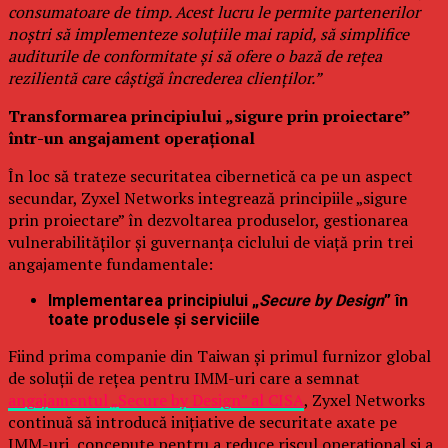
consumatoare de timp. Acest lucru le permite partenerilor
noștri să implementeze soluțiile mai rapid, să simplifice
auditurile de conformitate și să ofere o bază de rețea
rezilientă care câștigă încrederea clienților.”
Transformarea principiului „sigure prin proiectare”
într-un angajament operațional
În loc să trateze securitatea cibernetică ca pe un aspect
secundar, Zyxel Networks integrează principiile „sigure
prin proiectare” în dezvoltarea produselor, gestionarea
vulnerabilităților și guvernanța ciclului de viață prin trei
angajamente fundamentale:
Implementarea principiului „
Secure by Design
” în
toate produsele și serviciile
Fiind prima companie din Taiwan și primul furnizor global
de soluții de rețea pentru IMM-uri care a semnat
angajamentul „Secure by Design” al CISA
, Zyxel Networks
continuă să introducă inițiative de securitate axate pe
IMM-uri, concepute pentru a reduce riscul operațional și a