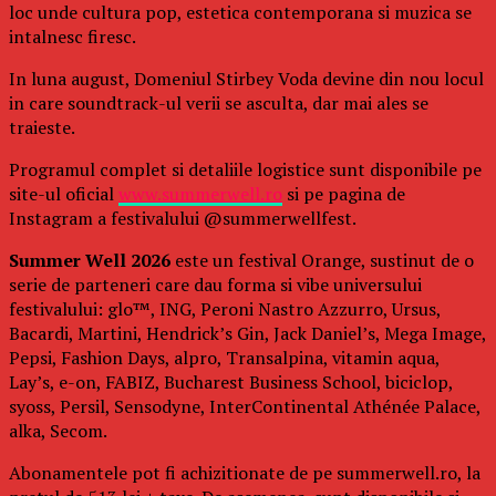
loc unde cultura pop, estetica contemporana si muzica se
intalnesc firesc.
In luna august, Domeniul Stirbey Voda devine din nou locul
in care soundtrack-ul verii se asculta, dar mai ales se
traieste.
Programul complet si detaliile logistice sunt disponibile pe
site-ul oficial
www.summerwell.ro
si pe pagina de
Instagram a festivalului @summerwellfest.
Summer Well 2026
este un festival Orange, sustinut de o
serie de parteneri care dau forma si vibe universului
festivalului: glo™, ING, Peroni Nastro Azzurro, Ursus,
Bacardi, Martini, Hendrick’s Gin, Jack Daniel’s, Mega Image,
Pepsi, Fashion Days, alpro, Transalpina, vitamin aqua,
Lay’s, e-on, FABIZ, Bucharest Business School, biciclop,
syoss, Persil, Sensodyne, InterContinental Athénée Palace,
alka, Secom.
Abonamentele pot fi achizitionate de pe summerwell.ro, la