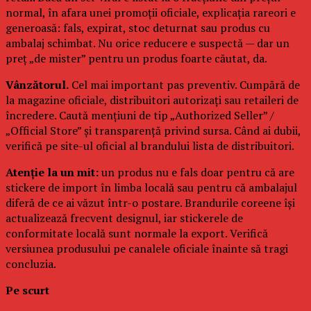
normal, în afara unei promoții oficiale, explicația rareori e
generoasă: fals, expirat, stoc deturnat sau produs cu
ambalaj schimbat. Nu orice reducere e suspectă — dar un
preț „de mister” pentru un produs foarte căutat, da.
Vânzătorul.
Cel mai important pas preventiv. Cumpără de
la magazine oficiale, distribuitori autorizați sau retaileri de
încredere. Caută mențiuni de tip „Authorized Seller” /
„Official Store” și transparență privind sursa. Când ai dubii,
verifică pe site-ul oficial al brandului lista de distribuitori.
Atenție la un mit:
un produs nu e fals doar pentru că are
stickere de import în limba locală sau pentru că ambalajul
diferă de ce ai văzut într-o postare. Brandurile coreene își
actualizează frecvent designul, iar stickerele de
conformitate locală sunt normale la export. Verifică
versiunea produsului pe canalele oficiale înainte să tragi
concluzia.
Pe scurt