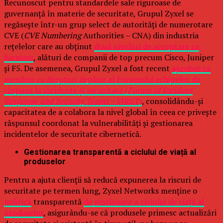
Recunoscut pentru standardele sale riguroase de
guvernanță în materie de securitate, Grupul Zyxel se
regăsește într-un grup select de autorități de numerotare
CVE (
CVE Numbering
Authorities – CNA) din industria
rețelelor care au obținut
două niveluri de acceptare ca
furnizor
, alături de companii de top precum Cisco, Juniper
și F5. De asemenea, Grupul Zyxel a fost recent
aprobat ca
membru cu drepturi depline al Forumului echipelor de
răspuns la incidente și securitate (
Forum of Incident
Response and Security Teams –
FIRST)
, consolidându-și
capacitatea de a colabora la nivel global în ceea ce privește
răspunsul coordonat la vulnerabilități și gestionarea
incidentelor de securitate cibernetică.
Gestionarea transparentă a ciclului de viață al
produselor
Pentru a ajuta clienții să reducă expunerea la riscuri de
securitate pe termen lung, Zyxel Networks menține o
politică
transparentă
de gestionare a ciclului de viață al
produselor
, asigurându-se că produsele primesc actualizări