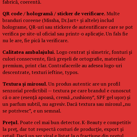
fabrică, coerentă.
QR code / hologramă / sticker de verificare.
Multe
branduri coreene (Missha, Dr.Jart+ și altele) includ
holograme, QR-uri sau stickere de autentificare care se pot
verifica pe site-ul oficial sau printr-o aplicație. Un fals fie
nu le are, fie pică la verificare.
Calitatea ambalajului.
Logo centrat și simetric, fonturi și
culori consecvente, fără greșeli de ortografie, materiale
premium, print clar. Contrafacerile au adesea logo-uri
descentrate, texturi ieftine, typos.
Textura și mirosul.
Un produs autentic are un profil
senzorial predictibil — textura pe care brandul e cunoscut
că o are (esență apoasă, cremă „cushiony”, SPF gel ușor) și
un parfum subtil, nu agresiv. Dacă textura sau mirosul „nu
se potrivesc”, e un semnal.
Prețul.
Poate cel mai bun detector. K-Beauty e competitiv
la preț, dar tot respectă costuri de producție, export și
retail. Dacă un ser viral e listat la o fracțiune din prețul