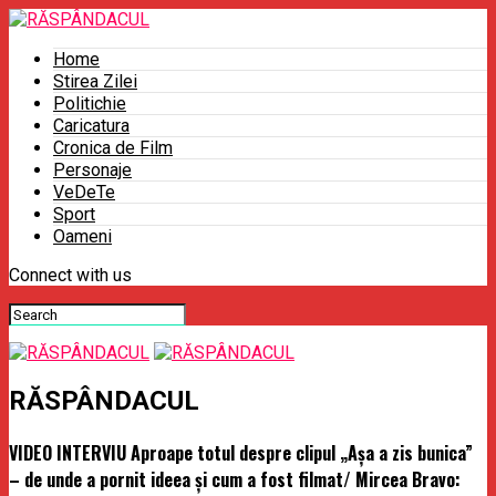
Home
Stirea Zilei
Politichie
Caricatura
Cronica de Film
Personaje
VeDeTe
Sport
Oameni
Connect with us
RĂSPÂNDACUL
VIDEO INTERVIU Aproape totul despre clipul „Așa a zis bunica”
– de unde a pornit ideea și cum a fost filmat/ Mircea Bravo: