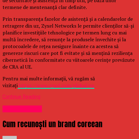
de securitate și asistență în timp util, pe baza unor
termene de mentenanță clar definite.
Prin transparența fazelor de asistență și a calendarelor de
retragere din uz, Zyxel Networks le permite clienților să-și
planifice investițiile tehnologice pe termen lung cu mai
multă încredere, să renunțe la produsele învechite și la
protocoalele de rețea nesigure înainte ca acestea să
genereze riscuri care pot fi evitate și să mențină reziliența
cibernetică în conformitate cu viitoarele cerințe prevăzute
de CRA al UE.
Pentru mai multe informații, vă rugăm să
vizitați
https://www.zyxel.com/global/en
Continue Reading
Uncategorized
Cum recunoști un brand coreean