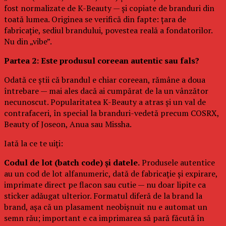
fost normalizate de K-Beauty — și copiate de branduri din
toată lumea. Originea se verifică din fapte: țara de
fabricație, sediul brandului, povestea reală a fondatorilor.
Nu din „vibe”.
Partea 2: Este produsul coreean autentic sau fals?
Odată ce știi că brandul e chiar coreean, rămâne a doua
întrebare — mai ales dacă ai cumpărat de la un vânzător
necunoscut. Popularitatea K-Beauty a atras și un val de
contrafaceri, în special la branduri-vedetă precum COSRX,
Beauty of Joseon, Anua sau Missha.
Iată la ce te uiți:
Codul de lot (batch code) și datele.
Produsele autentice
au un cod de lot alfanumeric, dată de fabricație și expirare,
imprimate direct pe flacon sau cutie — nu doar lipite ca
sticker adăugat ulterior. Formatul diferă de la brand la
brand, așa că un plasament neobișnuit nu e automat un
semn rău; important e ca imprimarea să pară făcută în