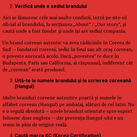
Verifică unde e sediul brandului
Aici se lămuresc cele mai multe confuzii. Intră pe site-ul
oficial al brandului, la secțiunea „About” / „Our story”, și
caută unde a fost fondat și unde își are sediul compania.
Un brand coreean autentic va avea rădăcinile în Coreea de
Sud — fondatori coreeni, sediu în Seul sau alt oraș coreean,
o poveste ancorată acolo. Dacă „povestea” te duce în
Budapesta, Paris sau California, ai răspunsul, indiferent cât
de „coreean” arată produsul.
Uită-te la numele brandului și la scrierea coreeană
(Hangul)
Multe branduri coreene autentice poartă și numele în
alfabet coreean (Hangul) pe ambalaj, alături de cel latin. Nu
e o regulă absolută — unele branduri orientate spre export
folosesc doar engleza — dar prezența Hangul-ului e un
semn în plus de origine reală.
Caută marca KC (Korea Certification)