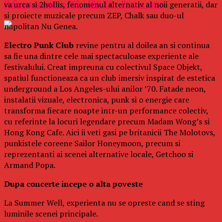
MoÈiunea cu voturile PSD / ANALIZÄ – Stiri pe surse
va urca si 2hollis, fenomenul alternativ al noii generatii, dar
si proiecte muzicale precum ZEP, Chalk sau duo-ul
napolitan Nu Genea.
Electro Punk Club
revine pentru al doilea an si continua
sa fie una dintre cele mai spectaculoase experiente ale
festivalului. Creat impreuna cu colectivul Space Objekt,
spatiul functioneaza ca un club imersiv inspirat de estetica
underground a Los Angeles-ului anilor ’70. Fatade neon,
instalatii vizuale, electronica, punk si o energie care
transforma fiecare noapte intr-un performance colectiv,
cu referinte la locuri legendare precum Madam Wong’s si
Hong Kong Cafe. Aici ii veti gasi pe britanicii The Molotovs,
punkistele coreene Sailor Honeymoon, precum si
reprezentanti ai scenei alternative locale, Getchoo si
Armand Popa.
Dupa concerte incepe o alta poveste
La Summer Well, experienta nu se opreste cand se sting
luminile scenei principale.