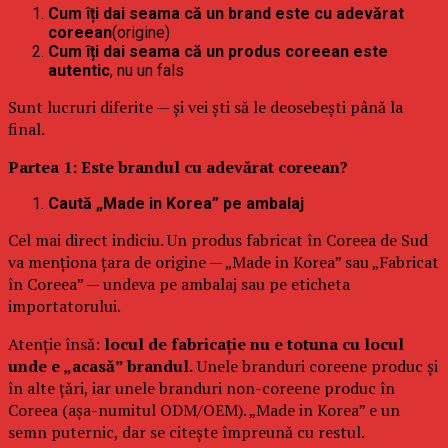
Cum îți dai seama că un brand este cu adevărat
coreean
(origine)
Cum îți dai seama că un produs coreean este
autentic
, nu un fals
Sunt lucruri diferite — și vei ști să le deosebești până la
final.
Partea 1: Este brandul cu adevărat coreean?
Caută „Made in Korea” pe ambalaj
Cel mai direct indiciu. Un produs fabricat în Coreea de Sud
va menționa țara de origine — „Made in Korea” sau „Fabricat
în Coreea” — undeva pe ambalaj sau pe eticheta
importatorului.
Atenție însă:
locul de fabricație nu e totuna cu locul
unde e „acasă” brandul.
Unele branduri coreene produc și
în alte țări, iar unele branduri non-coreene produc în
Coreea (așa-numitul ODM/OEM). „Made in Korea” e un
semn puternic, dar se citește împreună cu restul.