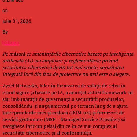
on
iulie 31, 2026
By
b2bseo
Pe măsură ce amenințările cibernetice bazate pe inteligența
artificială (AI) iau amploare și reglementările privind
securitatea cibernetică devin tot mai stricte, securitatea
integrată încă din faza de proiectare nu mai este o alegere.
Zyxel Networks, lider în furnizarea de soluții de rețea în
cloud sigure și bazate pe IA, a anunțat astăzi framework-ul
său îmbunătățit de guvernanță a securității produselor,
consolidându-și angajamentul pe termen lung de a ajuta
întreprinderile mici și mijlocii (IMM-uri) și furnizorii de
servicii gestionate (MSP – Managed Service Provider) să
navigheze într-un peisaj din ce în ce mai complex al
securității cibernetice și al conformității.