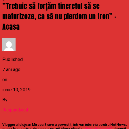
”Trebuie să forțăm tineretul să se
maturizeze, ca să nu pierdem un tren” –
Acasa
Published
7 ani ago
on
iunie 10, 2019
By
Raspandacul
Vloggerul clujean Mircea Bravo a povestit, într-un interviu pentru HotNews,
cum a fost scris și de unde a pornit ideea clipului
„Așa a zis bunica!”
, devenit