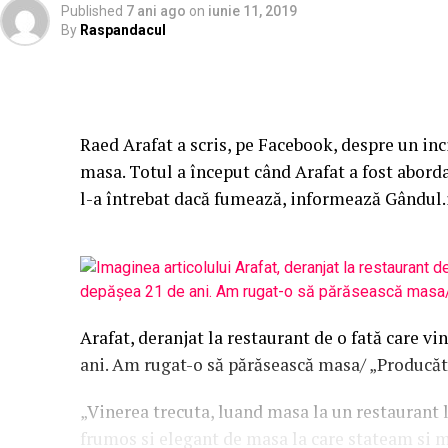
Published
7 ani ago
on
iunie 11, 2019
By
Raspandacul
Raed Arafat a scris, pe Facebook, despre un inc
masa. Totul a început când Arafat a fost aborda
l-a întrebat dacă fumează, informează Gândul.
Arafat, deranjat la restaurant de o fată care vi
ani. Am rugat-o să părăsească masa/ „Producă
„Vinerea trecuta, luand masa la un restaurant 
frumos si elegant de masa la care stateam si