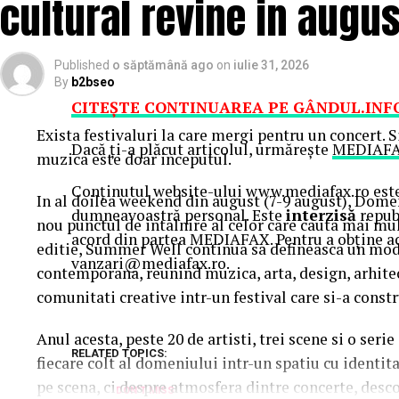
cultural revine in augus
Published
o săptămână ago
on
iulie 31, 2026
By
b2bseo
CITEŞTE CONTINUAREA PE GÂNDUL.INF
Exista festivaluri la care mergi pentru un concert. 
Dacă ţi-a plăcut articolul, urmăreşte
MEDIAFA
muzica este doar inceputul.
Conținutul website-ului www.mediafax.ro este 
In al doilea weekend din august (7-9 august), Dome
dumneavoastră personal. Este
interzisă
republ
nou punctul de intalnire al celor care cauta mai mul
acord din partea MEDIAFAX. Pentru a obține ac
editie, Summer Well continua sa defineasca un mod 
vanzari@mediafax.ro.
contemporana, reunind muzica, arta, design, arhit
comunitati creative intr-un festival care si-a constr
Anul acesta, peste 20 de artisti, trei scene si o ser
RELATED TOPICS:
fiecare colt al domeniului intr-un spatiu cu identit
pe scena, ci despre atmosfera dintre concerte, desc
DON'T MISS