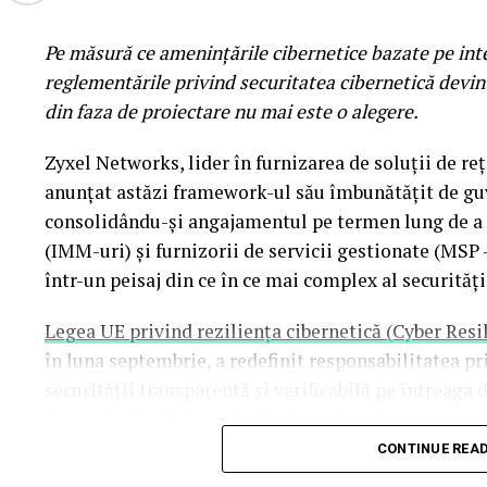
Electro Punk Club
revine pentru al doilea an si co
Pe măsură ce amenințările cibernetice bazate pe intel
spectaculoase experiente ale festivalului. Creat im
reglementările privind securitatea cibernetică devin 
functioneaza ca un club imersiv inspirat de estetic
din faza de proiectare nu mai este o alegere.
’70. Fatade neon, instalatii vizuale, electronica, pu
noapte intr-un performance colectiv, cu referinte
Zyxel Networks, lider în furnizarea de soluții de reț
si Hong Kong Cafe. Aici ii veti gasi pe britanicii T
anunțat astăzi framework-ul său îmbunătățit de guv
Honeymoon, precum si reprezentanti ai scenei alte
consolidându-și angajamentul pe termen lung de a a
(IMM-uri) și furnizorii de servicii gestionate (MS
Dupa concerte incepe o alta poveste
într-un peisaj din ce în ce mai complex al securități
La Summer Well, experienta nu se opreste cand se s
Legea UE privind reziliența cibernetică (Cyber Resi
Pe parcursul festivalului, activarile de brand se tran
în luna septembrie, a redefinit responsabilitatea 
petrecerile curatoriate special pentru editia aniver
securității transparentă și verificabilă pe întreaga d
noapte — precum seria de afterparty-uri gazduite 
Această schimbare în legile de reglementare survin
de Mandiant
evidențiază vulnerabilitățile software c
CONTINUE REA
Muzica, instalatii vizuale, performance-uri si interv
subliniind că actorii rău intenționați utilizează acu