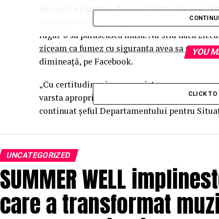
nu cred ca varsta ei depasea 20-21 ani iar in ma
CONTINU
pachetele de tigari ce pot fi utilizate cu acest
rugat-o sa paraseasca masa. Nu stiu daca ziceam
ziceam ca fumez cu siguranta avea sa promoveze
YOU M
dimineaţă, pe Facebook.
„Cu certitudine cine a angajat-o sa promoveze a
CLICK T
varsta apropriata de tinta principala a campan
continuat şeful Departamentului pentru Situaţ
UNCATEGORIZED
SUMMER WELL implineste 
care a transformat muzi