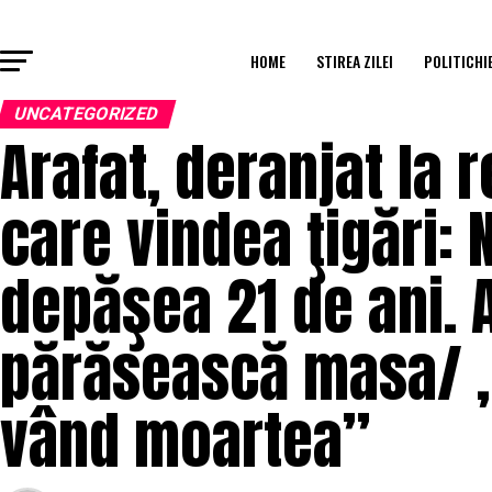
HOME
STIREA ZILEI
POLITICHI
UNCATEGORIZED
Arafat, deranjat la 
care vindea ţigări: 
depăşea 21 de ani. 
părăsească masa/ „
vând moartea”