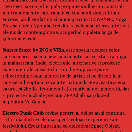
Two Feet, scena principala propune un line-up construit
pentru momente care raman cu tine mult dupa ultimul
encore. Lor li se alatura si nume precum DE’WAYNE, Noga
Erez sau Jalen Ngonda, trei dintre cele mai interesante voci
ale muzicii contemporane, acoperind o paleta larga de
genuri muzicale.
Sunset Stage by ING x VISA
este spatiul dedicat celor
care urmaresc scena muzicala inainte ca aceasta sa ajunga
in mainstream. Indie, electronic, alternative si proiecte
experimentale coexista intr-un line-up care pune
reflectorul pe noua generatie de artisti si pe directiile in
care se indreapta muzica internationala. Pe aceasta scena
va urca si 2hollis, fenomenul alternativ al noii generatii, dar
si proiecte muzicale precum ZEP, Chalk sau duo-ul
napolitan Nu Genea.
Electro Punk Club
revine pentru al doilea an si continua
sa fie una dintre cele mai spectaculoase experiente ale
festivalului. Creat impreuna cu colectivul Space Objekt,