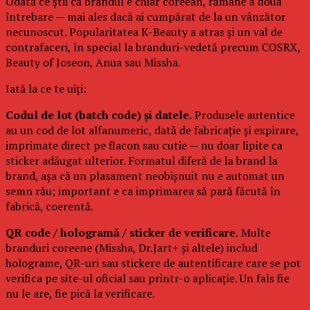
Odată ce știi că brandul e chiar coreean, rămâne a doua
întrebare — mai ales dacă ai cumpărat de la un vânzător
necunoscut. Popularitatea K-Beauty a atras și un val de
contrafaceri, în special la branduri-vedetă precum COSRX,
Beauty of Joseon, Anua sau Missha.
Iată la ce te uiți:
Codul de lot (batch code) și datele.
Produsele autentice
au un cod de lot alfanumeric, dată de fabricație și expirare,
imprimate direct pe flacon sau cutie — nu doar lipite ca
sticker adăugat ulterior. Formatul diferă de la brand la
brand, așa că un plasament neobișnuit nu e automat un
semn rău; important e ca imprimarea să pară făcută în
fabrică, coerentă.
QR code / hologramă / sticker de verificare.
Multe
branduri coreene (Missha, Dr.Jart+ și altele) includ
holograme, QR-uri sau stickere de autentificare care se pot
verifica pe site-ul oficial sau printr-o aplicație. Un fals fie
nu le are, fie pică la verificare.