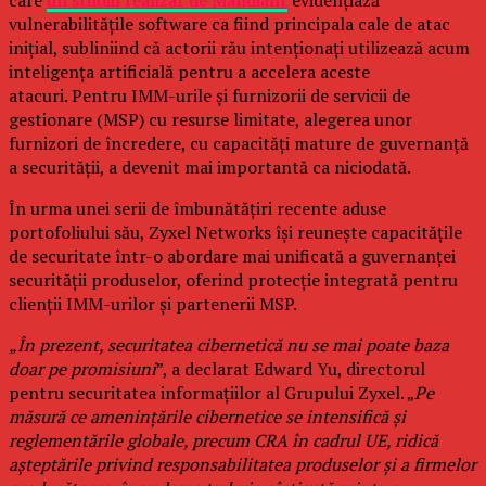
care
un studiu realizat de Mandiant
evidențiază
vulnerabilitățile software ca fiind principala cale de atac
inițial, subliniind că actorii rău intenționați utilizează acum
inteligența artificială pentru a accelera aceste
atacuri. Pentru IMM-urile și furnizorii de servicii de
gestionare (MSP) cu resurse limitate, alegerea unor
furnizori de încredere, cu capacități mature de guvernanță
a securității, a devenit mai importantă ca niciodată.
În urma unei serii de îmbunătățiri recente aduse
portofoliului său, Zyxel Networks își reunește capacitățile
de securitate într-o abordare mai unificată a guvernanței
securității produselor, oferind protecție integrată pentru
clienții IMM-urilor și partenerii MSP.
„În prezent, securitatea cibernetică nu se mai poate baza
doar pe promisiuni
”, a declarat Edward Yu, directorul
pentru securitatea informațiilor al Grupului Zyxel. „
Pe
măsură ce amenințările cibernetice se intensifică și
reglementările globale, precum CRA în cadrul UE, ridică
așteptările privind responsabilitatea produselor și a firmelor