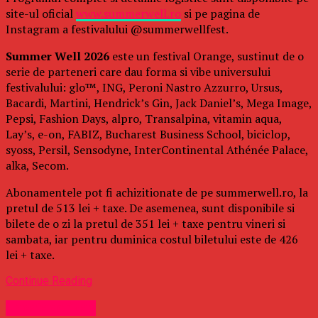
site-ul oficial
www.summerwell.ro
si pe pagina de
Instagram a festivalului @summerwellfest.
Summer Well 2026
este un festival Orange, sustinut de o
serie de parteneri care dau forma si vibe universului
festivalului: glo™, ING, Peroni Nastro Azzurro, Ursus,
Bacardi, Martini, Hendrick’s Gin, Jack Daniel’s, Mega Image,
Pepsi, Fashion Days, alpro, Transalpina, vitamin aqua,
Lay’s, e-on, FABIZ, Bucharest Business School, biciclop,
syoss, Persil, Sensodyne, InterContinental Athénée Palace,
alka, Secom.
Abonamentele pot fi achizitionate de pe summerwell.ro, la
pretul de 513 lei + taxe. De asemenea, sunt disponibile si
bilete de o zi la pretul de 351 lei + taxe pentru vineri si
sambata, iar pentru duminica costul biletului este de 426
lei + taxe.
Continue Reading
Uncategorized