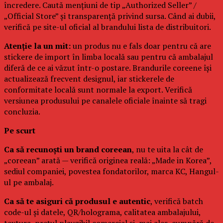
încredere. Caută mențiuni de tip „Authorized Seller” /
„Official Store” și transparență privind sursa. Când ai dubii,
verifică pe site-ul oficial al brandului lista de distribuitori.
Atenție la un mit:
un produs nu e fals doar pentru că are
stickere de import în limba locală sau pentru că ambalajul
diferă de ce ai văzut într-o postare. Brandurile coreene își
actualizează frecvent designul, iar stickerele de
conformitate locală sunt normale la export. Verifică
versiunea produsului pe canalele oficiale înainte să tragi
concluzia.
Pe scurt
Ca să recunoști un brand coreean
, nu te uita la cât de
„coreean” arată — verifică originea reală: „Made in Korea”,
sediul companiei, povestea fondatorilor, marca KC, Hangul-
ul pe ambalaj.
Ca să te asiguri că produsul e autentic
, verifică batch
code-ul și datele, QR/holograma, calitatea ambalajului,
textura, prețul plauzibil comercial și, mai ales, cumpără de