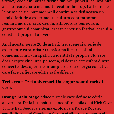
Stirbey Voda din Buftea devine din nou punctul de intalnire
al celor care cauta mai mult decat un line-up. La 15 ani de
la prima editie, Summer Well continua sa defineasca un
mod diferit de a experimenta cultura contemporana,
reunind muzica, arta, design, arhitectura temporara,
gastronomie si comunitati creative intr-un festival care si-a
construit propriul univers.
Anul acesta, peste 20 de artisti, trei scene si o serie de
experiente curatoriate transforma fiecare colt al
domeniului intr-un spatiu cu identitate proprie. Nu este
doar despre cine urca pe scena, ci despre atmosfera dintre
concerte, descoperirile intamplatoare si energia colectiva
care face ca fiecare editie sa fie diferita.
Trei scene. Trei universuri. Un singur soundtrack al
verii.
Orange Main Stage
aduce numele care definesc editia
aniversara. De la intensitatea inconfundabila a lui Nick Cave
& The Bad Seeds la energia exploziva a Palaye Royale,
sensibilitatea lui Charlotte Cardin si vibe-ul cinematic al lui