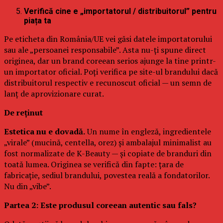
Verifică cine e „importatorul / distribuitorul” pentru
piața ta
Pe eticheta din România/UE vei găsi datele importatorului
sau ale „persoanei responsabile”. Asta nu-ți spune direct
originea, dar un brand coreean serios ajunge la tine printr-
un importator oficial. Poți verifica pe site-ul brandului dacă
distribuitorul respectiv e recunoscut oficial — un semn de
lanț de aprovizionare curat.
De reținut
Estetica nu e dovadă.
Un nume în engleză, ingredientele
„virale” (mucină, centella, orez) și ambalajul minimalist au
fost normalizate de K-Beauty — și copiate de branduri din
toată lumea. Originea se verifică din fapte: țara de
fabricație, sediul brandului, povestea reală a fondatorilor.
Nu din „vibe”.
Partea 2: Este produsul coreean autentic sau fals?