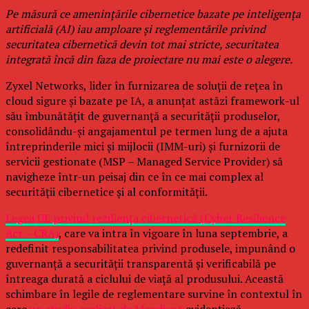
Pe măsură ce amenințările cibernetice bazate pe inteligența
artificială (AI) iau amploare și reglementările privind
securitatea cibernetică devin tot mai stricte, securitatea
integrată încă din faza de proiectare nu mai este o alegere.
Zyxel Networks, lider în furnizarea de soluții de rețea în
cloud sigure și bazate pe IA, a anunțat astăzi framework-ul
său îmbunătățit de guvernanță a securității produselor,
consolidându-și angajamentul pe termen lung de a ajuta
întreprinderile mici și mijlocii (IMM-uri) și furnizorii de
servicii gestionate (MSP – Managed Service Provider) să
navigheze într-un peisaj din ce în ce mai complex al
securității cibernetice și al conformității.
Legea UE privind reziliența cibernetică (Cyber Resilience
Act – CRA)
, care va intra în vigoare în luna septembrie, a
redefinit responsabilitatea privind produsele, impunând o
guvernanță a securității transparentă și verificabilă pe
întreaga durată a ciclului de viață al produsului. Această
schimbare în legile de reglementare survine în contextul în