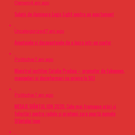
Oameni
4 ani ago
Soluții de iluminare Logic Light pentru un apartament
Uncategorized
7 ani ago
Avantajele si dezavantajele de a lucra intr-un coafor
Politichie
7 ani ago
Ministrul justitiei Catalin Predoiu – promotor de fakenews,
manipulari si dezinformari cu privire la SIIJ
Politichie
7 ani ago
MESAJE SFÂNTUL ION 2020. Cele mai frumoase urări şi
felicitări pentru rudele şi prietenii care poartă numele
Sfântului Ioan