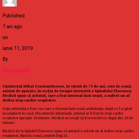
Published
7 ani ago
on
iunie 11, 2019
By
Raspandacul
Cântărețul Mihai Constantinescu, în vârstă de 73 de ani, este în comă,
asistat de aparate, în secţia de terapie intensivă a Spitalului Floreasca.
Medicii spun că artistul, care a fost internat luni seară, a suferit un al
doilea stop cardio-respirator.
Soția artistului a fost cea care a chemat luni seară ambulanța, după ce l-a găsit
inconștient în casă. Din primele informaţii, artistul ar fi fost în stop cardio-
respirator aproape 10 minute. Medicii au reușit să îl resusciteze după alte 20 de
minute.
Medicii de la Spitalul Floreasca spun că artistul a suferit un al doilea stop cardio-
respirator, fiind în comă, potrivit Digi 24.