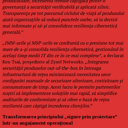
producătoare, încrederea trebuie câștigată printr-o
guvernanță a securității verificabilă și aplicată zilnic.
Transparența pe tot parcursul ciclului de viață al produsului
ajută organizațiile să reducă punctele oarbe, să ia decizii
mai informate și să-și consolideze reziliența cibernetică
generală.”
„IMM-urile și MSP-urile se confruntă cu o presiune tot mai
mare de a-și consolida reziliența cibernetică, gestionând în
același timp medii IT din ce în ce mai complexe”,
a declarat
Ken Tsai, președinte al Zyxel Networks.
„Integrarea
securității produselor out-of-the-box în întreaga
infrastructură de rețea minimizează necesitatea unor
configurări manuale de securizare ulterioare, costisitoare și
consumatoare de timp. Acest lucru le permite partenerilor
noștri să implementeze soluțiile mai rapid, să simplifice
auditurile de conformitate și să ofere o bază de rețea
rezilientă care câștigă încrederea clienților.”
Transformarea principiului „sigure prin proiectare”
într-un angajament operațional