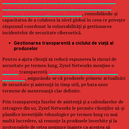
membru cu drepturi depline al Forumului echipelor de
răspuns la incidente și securitate (
Forum of Incident
Response and Security Teams –
FIRST)
, consolidându-și
capacitatea de a colabora la nivel global în ceea ce privește
răspunsul coordonat la vulnerabilități și gestionarea
incidentelor de securitate cibernetică.
Gestionarea transparentă a ciclului de viață al
produselor
Pentru a ajuta clienții să reducă expunerea la riscuri de
securitate pe termen lung, Zyxel Networks menține o
politică
transparentă
de gestionare a ciclului de viață al
produselor
, asigurându-se că produsele primesc actualizări
de securitate și asistență în timp util, pe baza unor
termene de mentenanță clar definite.
Prin transparența fazelor de asistență și a calendarelor de
retragere din uz, Zyxel Networks le permite clienților să-și
planifice investițiile tehnologice pe termen lung cu mai
multă încredere, să renunțe la produsele învechite și la
protocoalele de rețea nesigure înainte ca acestea să