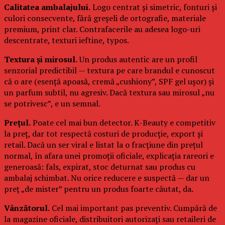
Calitatea ambalajului.
Logo centrat și simetric, fonturi și
culori consecvente, fără greșeli de ortografie, materiale
premium, print clar. Contrafacerile au adesea logo-uri
descentrate, texturi ieftine, typos.
Textura și mirosul.
Un produs autentic are un profil
senzorial predictibil — textura pe care brandul e cunoscut
că o are (esență apoasă, cremă „cushiony”, SPF gel ușor) și
un parfum subtil, nu agresiv. Dacă textura sau mirosul „nu
se potrivesc”, e un semnal.
Prețul.
Poate cel mai bun detector. K-Beauty e competitiv
la preț, dar tot respectă costuri de producție, export și
retail. Dacă un ser viral e listat la o fracțiune din prețul
normal, în afara unei promoții oficiale, explicația rareori e
generoasă: fals, expirat, stoc deturnat sau produs cu
ambalaj schimbat. Nu orice reducere e suspectă — dar un
preț „de mister” pentru un produs foarte căutat, da.
Vânzătorul.
Cel mai important pas preventiv. Cumpără de
la magazine oficiale, distribuitori autorizați sau retaileri de