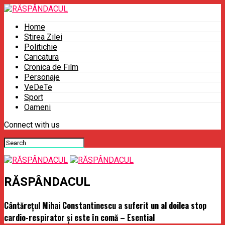
Home
Stirea Zilei
Politichie
Caricatura
Cronica de Film
Personaje
VeDeTe
Sport
Oameni
Connect with us
RĂSPÂNDACUL
Cântărețul Mihai Constantinescu a suferit un al doilea stop
cardio-respirator și este în comă – Esential