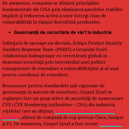
De asemenea, compania se aliniază principiilor
fundamentale ale CISA prin eliminarea parolelor stabilite
implicit și reducerea activă a unor întregi clase de
vulnerabilități în timpul dezvoltării produselor.
Guvernanță de securitate de vârf în industrie
Înființată de aproape un deceniu, Echipa
Product Security
Incident Response Team
(PSIRT) a Grupului Zyxel
colaborează îndeaproape cu cercetătorii globali în
domeniul securității prin intermediul unei politici
transparente de semnalare a vulnerabilităților și al unui
proces coordonat de remediere.
Recunoscut pentru standardele sale riguroase de
guvernanță în materie de securitate, Grupul Zyxel se
regăsește într-un grup select de autorități de numerotare
CVE (
CVE Numbering
Authorities – CNA) din industria
rețelelor care au obținut
două niveluri de acceptare ca
furnizor
, alături de companii de top precum Cisco, Juniper
și F5. De asemenea, Grupul Zyxel a fost recent
aprobat ca