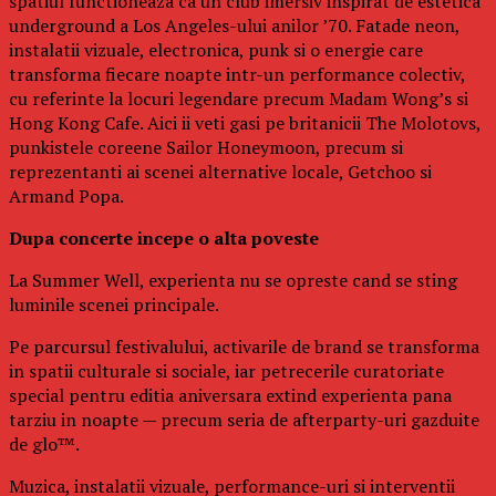
spatiul functioneaza ca un club imersiv inspirat de estetica
underground a Los Angeles-ului anilor ’70. Fatade neon,
instalatii vizuale, electronica, punk si o energie care
transforma fiecare noapte intr-un performance colectiv,
cu referinte la locuri legendare precum Madam Wong’s si
Hong Kong Cafe. Aici ii veti gasi pe britanicii The Molotovs,
punkistele coreene Sailor Honeymoon, precum si
reprezentanti ai scenei alternative locale, Getchoo si
Armand Popa.
Dupa concerte incepe o alta poveste
La Summer Well, experienta nu se opreste cand se sting
luminile scenei principale.
Pe parcursul festivalului, activarile de brand se transforma
in spatii culturale si sociale, iar petrecerile curatoriate
special pentru editia aniversara extind experienta pana
tarziu in noapte — precum seria de afterparty-uri gazduite
de glo™.
Muzica, instalatii vizuale, performance-uri si interventii