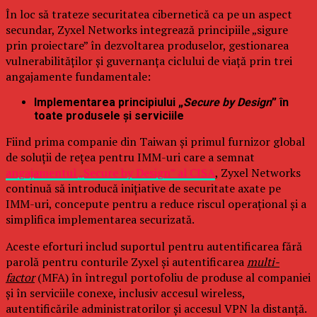
În loc să trateze securitatea cibernetică ca pe un aspect
secundar, Zyxel Networks integrează principiile „sigure
prin proiectare” în dezvoltarea produselor, gestionarea
vulnerabilităților și guvernanța ciclului de viață prin trei
angajamente fundamentale:
Implementarea principiului „
Secure by Design
” în
toate produsele și serviciile
Fiind prima companie din Taiwan și primul furnizor global
de soluții de rețea pentru IMM-uri care a semnat
angajamentul „Secure by Design” al CISA
, Zyxel Networks
continuă să introducă inițiative de securitate axate pe
IMM-uri, concepute pentru a reduce riscul operațional și a
simplifica implementarea securizată.
Aceste eforturi includ suportul pentru autentificarea fără
parolă pentru conturile Zyxel și autentificarea
multi-
factor
(MFA) în întregul portofoliu de produse al companiei
și în serviciile conexe, inclusiv accesul wireless,
autentificările administratorilor și accesul VPN la distanță.