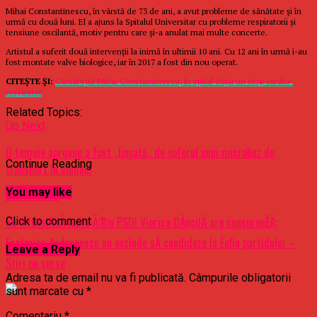
Mihai Constantinescu, în vârstă de 73 de ani, a avut probleme de sănătate și în
urmă cu două luni. El a ajuns la Spitalul Universitar cu probleme respiratorii și
tensiune oscilantă, motiv pentru care şi-a anulat mai multe concerte.
Artistul a suferit două intervenții la inimă în ultimii 10 ani. Cu 12 ani în urmă i-au
fost montate valve biologice, iar în 2017 a fost din nou operat.
CITEȘTE ȘI:
Cântărețul Mihai Constantinescu, în spital după un stop cardio-
respirator
Related Topics:
Up Next
O femeie aproape a fost ,,linșată,, de șoferul unui microbuz de
Continue Reading
transport în comun!
You may like
Don't Miss
Se intensificÄ lupta Ã®n PSD! Viorica DÄncilÄ are concurenÈÄ:
Click to comment
Ecaterina Andronescu nu exclude sÄ candideze la Èefia partidului –
Leave a Reply
Stiri pe surse
Adresa ta de email nu va fi publicată.
Câmpurile obligatorii
sunt marcate cu
*
Comentariu
*