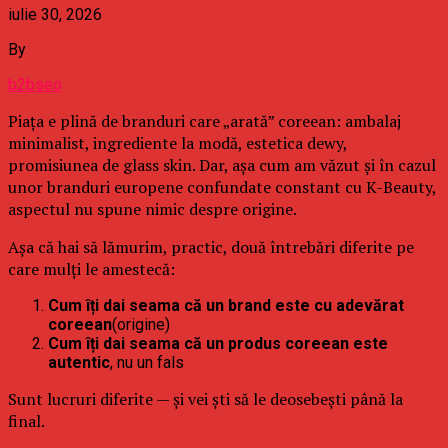
iulie 30, 2026
By
b2bseo
Piața e plină de branduri care „arată” coreean: ambalaj
minimalist, ingrediente la modă, estetica dewy,
promisiunea de glass skin. Dar, așa cum am văzut și în cazul
unor branduri europene confundate constant cu K-Beauty,
aspectul nu spune nimic despre origine.
Așa că hai să lămurim, practic, două întrebări diferite pe
care mulți le amestecă:
Cum îți dai seama că un brand este cu adevărat
coreean
(origine)
Cum îți dai seama că un produs coreean este
autentic
, nu un fals
Sunt lucruri diferite — și vei ști să le deosebești până la
final.