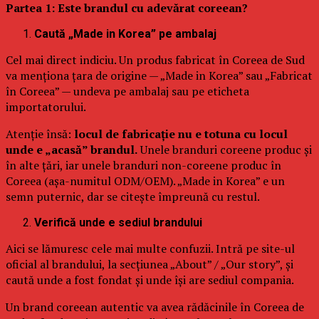
Partea 1: Este brandul cu adevărat coreean?
Caută „Made in Korea” pe ambalaj
Cel mai direct indiciu. Un produs fabricat în Coreea de Sud
va menționa țara de origine — „Made in Korea” sau „Fabricat
în Coreea” — undeva pe ambalaj sau pe eticheta
importatorului.
Atenție însă:
locul de fabricație nu e totuna cu locul
unde e „acasă” brandul.
Unele branduri coreene produc și
în alte țări, iar unele branduri non-coreene produc în
Coreea (așa-numitul ODM/OEM). „Made in Korea” e un
semn puternic, dar se citește împreună cu restul.
Verifică unde e sediul brandului
Aici se lămuresc cele mai multe confuzii. Intră pe site-ul
oficial al brandului, la secțiunea „About” / „Our story”, și
caută unde a fost fondat și unde își are sediul compania.
Un brand coreean autentic va avea rădăcinile în Coreea de