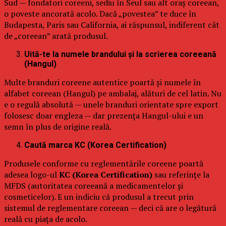
Sud — fondatori coreeni, sediu în Seul sau alt oraș coreean,
o poveste ancorată acolo. Dacă „povestea” te duce în
Budapesta, Paris sau California, ai răspunsul, indiferent cât
de „coreean” arată produsul.
Uită-te la numele brandului și la scrierea coreeană
(Hangul)
Multe branduri coreene autentice poartă și numele în
alfabet coreean (Hangul) pe ambalaj, alături de cel latin. Nu
e o regulă absolută — unele branduri orientate spre export
folosesc doar engleza — dar prezența Hangul-ului e un
semn în plus de origine reală.
Caută marca KC (Korea Certification)
Produsele conforme cu reglementările coreene poartă
adesea logo-ul
KC (Korea Certification)
sau referințe la
MFDS (autoritatea coreeană a medicamentelor și
cosmeticelor). E un indiciu că produsul a trecut prin
sistemul de reglementare coreean — deci că are o legătură
reală cu piața de acolo.