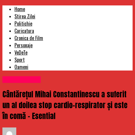
Home
Stirea Zilei
Politichie
Caricatura
Cronica de Film
Personaje
VeDeTe
Sport
Oameni
Uncategorized
Cântărețul Mihai Constantinescu a suferit
un al doilea stop cardio-respirator și este
în comă – Esential