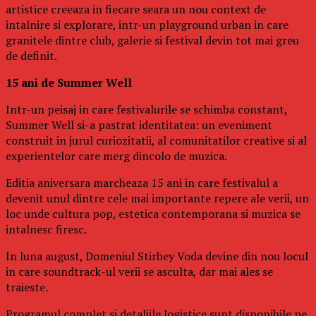
artistice creeaza in fiecare seara un nou context de
intalnire si explorare, intr-un playground urban in care
granitele dintre club, galerie si festival devin tot mai greu
de definit.
15 ani de Summer Well
Intr-un peisaj in care festivalurile se schimba constant,
Summer Well si-a pastrat identitatea: un eveniment
construit in jurul curiozitatii, al comunitatilor creative si al
experientelor care merg dincolo de muzica.
Editia aniversara marcheaza 15 ani in care festivalul a
devenit unul dintre cele mai importante repere ale verii, un
loc unde cultura pop, estetica contemporana si muzica se
intalnesc firesc.
In luna august, Domeniul Stirbey Voda devine din nou locul
in care soundtrack-ul verii se asculta, dar mai ales se
traieste.
Programul complet si detaliile logistice sunt disponibile pe