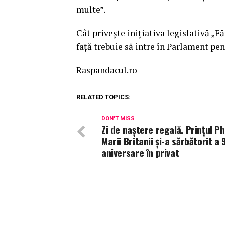
multe”.
Cât privește inițiativa legislativă „
față trebuie să intre în Parlament pe
Raspandacul.ro
RELATED TOPICS:
DON'T MISS
Zi de naştere regală. Prinţul Phi
Marii Britanii şi-a sărbătorit a 
aniversare în privat