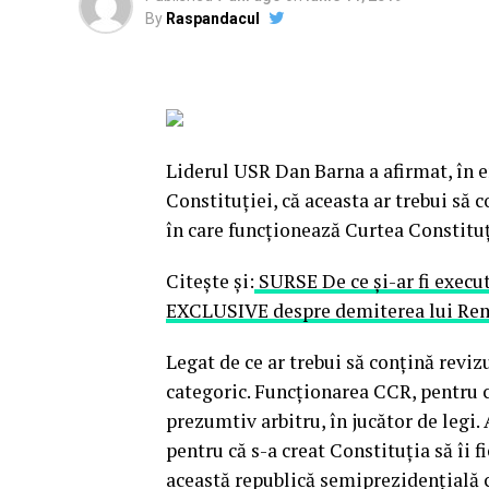
By
Raspandacul
Liderul USR Dan Barna a afirmat, în e
Constituției, că aceasta ar trebui să c
în care funcționează Curtea Constitu
Citește și:
SURSE De ce și-ar fi execut
EXCLUSIVE despre demiterea lui Re
Legat de ce ar trebui să conțină reviz
categoric. Funcționarea CCR, pentru c
prezumtiv arbitru, în jucător de legi. 
pentru că s-a creat Constituția să îi f
această republică semiprezidențială c