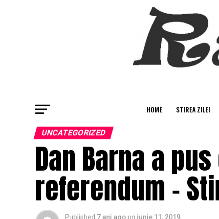
HOME
STIREA ZILEI
UNCATEGORIZED
Dan Barna a pus 
referendum – Sti
Published
7 ani ago
on
iunie 11, 2019