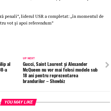
Fără penali”, liderul USR a completat: „în momentul de
ntru vot și apoi referendum”
UP NEXT
lip al
Gucci, Saint Laurent și Alexander
98-a
McQueen nu vor mai folosi modele sub
18 ani pentru reprezentarea
brandurilor – Showbiz
YOU MAY LIKE