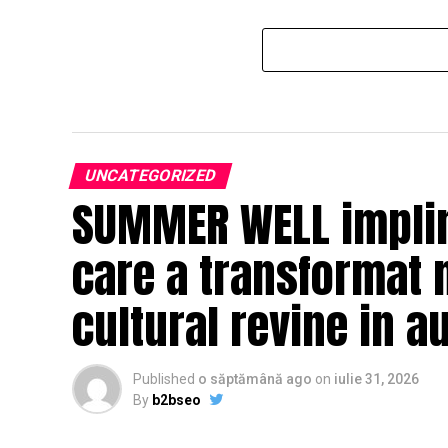
UNCATEGORIZED
SUMMER WELL impline
care a transformat 
cultural revine in a
Published
o săptămână ago
on
iulie 31, 2026
By
b2bseo