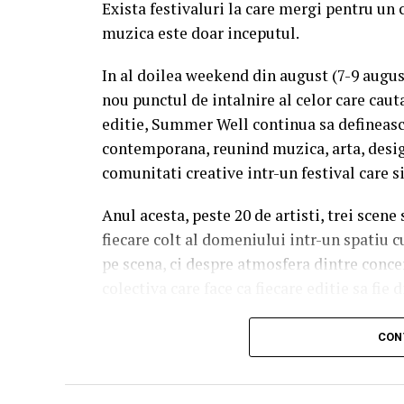
Exista festivaluri la care mergi pentru un 
muzica este doar inceputul.
In al doilea weekend din august (7-9 augu
nou punctul de intalnire al celor care caut
editie, Summer Well continua sa defineasc
contemporana, reunind muzica, arta, desig
comunitati creative intr-un festival care s
Anul acesta, peste 20 de artisti, trei scene
fiecare colt al domeniului intr-un spatiu c
pe scena, ci despre atmosfera dintre conce
colectiva care face ca fiecare editie sa fie d
Trei scene. Trei universuri. Un singur 
CON
Orange Main Stage
aduce numele care de
inconfundabila a lui Nick Cave & The Bad 