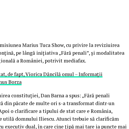
misiunea Marius Tuca Show, cu privire la reviziuirea
onțină, pe lângă inițiativa „Fără penali”, și modalitatea
țională a României, potrivit mediafax.
at, de fapt, Viorica Dăncilă omul – Informații
mus Borza
uirea constituției, Dan Barna a spus: „Fără penali
ă din păcate de multe ori s-a transformat dintr-un
Apoi o clarificare a tipului de stat care e România,
ie utilă domnului Iliescu. Atunci trebuie să clarificăm
u executiv dual, în care cine țipă mai tare ia puncte mai