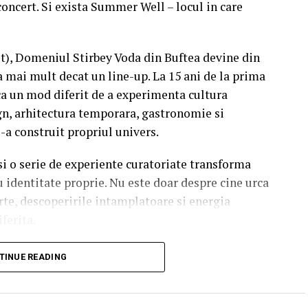
concert. Si exista Summer Well – locul in care
st), Domeniul Stirbey Voda din Buftea devine din
a mai mult decat un line-up. La 15 ani de la prima
a un mod diferit de a experimenta cultura
n, arhitectura temporara, gastronomie si
i-a construit propriul univers.
 si o serie de experiente curatoriate transforma
u identitate proprie. Nu este doar despre cine urca
rte, descoperirile intamplatoare si energia
iferita.
soundtrack al verii.
TINUE READING
finesc editia aniversara. De la intensitatea
Seeds la energia exploziva a Palaye Royale,