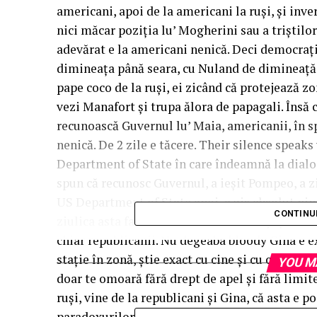
americani, apoi de la americani la ruşi, şi inve
nici măcar poziţia lu’ Mogherini sau a triştilo
adevărat e la americani nenică. Deci democraţii
dimineaţa până seara, cu Nuland de dimineaţă p
pape coco de la ruşi, ei zicând că protejează zon
vezi Manafort şi trupa ălora de papagali. Însă
recunoască Guvernul lu’ Maia, americanii, în spe
nenică. De 2 zile e tăcere. Their silence speak
Department of State în care îndeamnă la dialog
spun că recunosc Guvernul, a ieşit Pompeo, a zi
US Department of State apoi, a zis absolut nim
CONTINU
ziulica asta fac nu zice absolut nimic şi ţin lucr
chiar republicanii. Nu degeaba bloody Gina e exp
staţie în zonă, ştie exact cu cine şi cu ce tacti
YOU M
doar te omoară fără drept de apel şi fără limite
ruşi, vine de la republicani şi Gina, că asta e p
paradoxurilor nenică, precizeaza pe pagina sa 