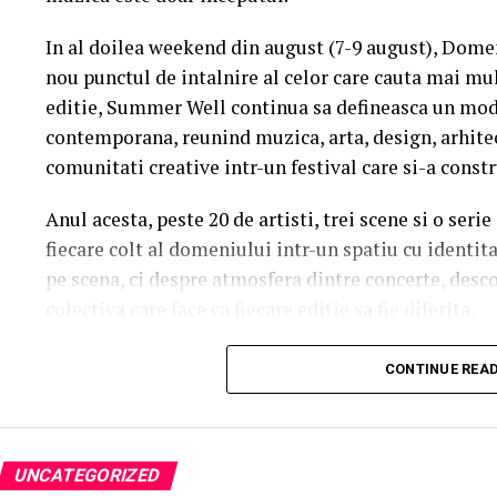
In al doilea weekend din august (7-9 august), Dome
nou punctul de intalnire al celor care cauta mai mul
editie, Summer Well continua sa defineasca un mod 
contemporana, reunind muzica, arta, design, arhit
comunitati creative intr-un festival care si-a constr
Anul acesta, peste 20 de artisti, trei scene si o ser
fiecare colt al domeniului intr-un spatiu cu identit
pe scena, ci despre atmosfera dintre concerte, desc
colectiva care face ca fiecare editie sa fie diferita.
Trei scene. Trei universuri. Un singur soundtrac
CONTINUE REA
Orange Main Stage
aduce numele care definesc ed
inconfundabila a lui Nick Cave & The Bad Seeds la 
sensibilitatea lui Charlotte Cardin si vibe-ul cinem
UNCATEGORIZED