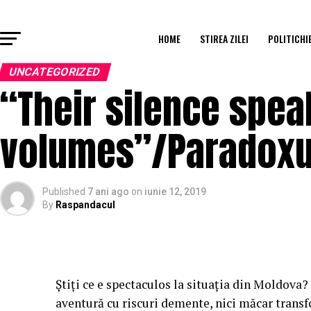
HOME
STIREA ZILEI
POLITICHI
UNCATEGORIZED
“Their silence spea
volumes”/Paradoxul
Published
7 ani ago
on
iunie 12, 2019
By
Raspandacul
Ştiţi ce e spectaculos la situaţia din Moldova?
aventură cu riscuri demente, nici măcar transfo