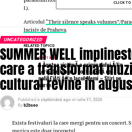
CLICK T
I.).
Articolul
“Their silence speaks volumes”/Para
Incisiv de Prahova
.
UNCATEGORIZED
RELATED TOPICS:
SUMMER WELL implineste 
DON'T MISS
care a transformat muzi
A Åaptea victimÄ a criminalului Ã®n
serie din Cipru a fost gÄsitÄ de
cultural revine in augus
poliÅ£iÅti Ã®n lacul Memi – Stiri pe
surse
Published
o săptămână ago
on
iulie 31, 2026
By
b2bseo
Exista festivaluri la care mergi pentru un concert. 
muzica este doar inceputul.