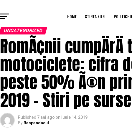
HOME
STIREA ZILEI
POLITICHI
UNCATEGORIZED
RomÃ¢nii cumpÄrÄ 
motociclete: cifra d
peste 50% Ã®n prim
2019 – Stiri pe surse
Published
7 ani ago
on
iunie 14, 2019
By
Raspandacul