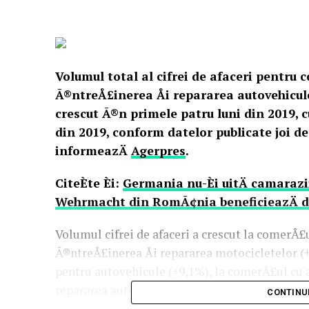
Volumul total al cifrei de afaceri pentru 
Ã®ntreÅ£inerea Åi repararea autovehiculelo
crescut Ã®n primele patru luni din 2019, c
din 2019, conform datelor publicate joi de
informeazÄ
Agerpres
.
CiteÈte Èi:
Germania nu-Èi uitÄ camarazi
Wehrmacht din RomÃ¢nia beneficieazÄ de 
Volumul cifrei de afaceri a crescut la comerÅ£u
Ã®ntreÅ£inerea Åi repararea motocicletelor (+
pentru autovehicule (+9,1%), la comerÅ£ul cu a
repararea autovehiculelor (+3,7%).
CONTINU