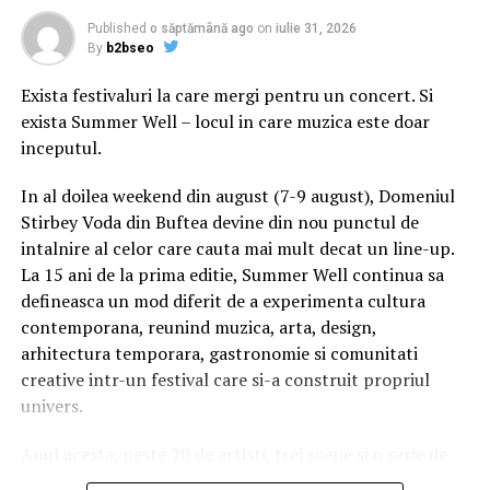
verificarea cheilor( care vor arăta că PV-urile nu se “
Published
o săptămână ago
on
iulie 31, 2026
închid”) va dovedi frauda enormă la aceste alegeri, de
By
b2bseo
fapt preludiul( cum sună!) prezidențialelor. Partidul care
Exista festivaluri la care mergi pentru un concert. Si
deține copia SOFTULUI nu va avea candidat la
exista Summer Well – locul in care muzica este doar
prezidențiale, îl va susține pe Iohannis.
inceputul.
1:a voturile au fost furate de la PSD și ALDE, au fost
In al doilea weekend din august (7-9 august), Domeniul
luate și din “ anulate” dar și din “ nule”, și de la…USR.
Stirbey Voda din Buftea devine din nou punctul de
Rezultatul real l-am mai spus, arăta următoarea ordine:
intalnire al celor care cauta mai mult decat un line-up.
PSD, urmat de USR, PNL, ALDE și…cam atât, pentru că
La 15 ani de la prima editie, Summer Well continua sa
UDMR, PMP, ProSistem nu au trecut pragul.
defineasca un mod diferit de a experimenta cultura
2) Moțiunea nu va trece dintr-un motiv foarte simplu:
contemporana, reunind muzica, arta, design,
nu vrea Statul Paralel, niciunul dintre capii Sistemului,
arhitectura temporara, gastronomie si comunitati
aripa Pahonțu, nu vrea. În războiul pe viață și pe moarte
creative intr-un festival care si-a construit propriul
Helvigh/Pahonțu/ Iohannis împotriva lui Coldea, primii
univers.
sunt disperați, pentru că Florian Coldea va ieși cu Cioloș(
Anul acesta, peste 20 de artisti, trei scene si o serie de
tocmai și-a “ tras” un sondaj în care îl potolește pe
experiente curatoriate transforma fiecare colt al
Barna) Bineînțeles că a rămas în picioare varianta