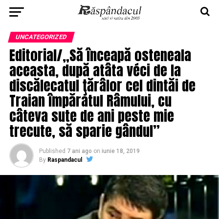
UNCATEGORIZED
Editorial/„Să înceapă osteneala
aceasta, după atâta véci de la
discălecatul ţărâlor cel dintăi de
Traian împăratul Râmului, cu
câteva sute de ani peste mie
trecute, să sparie gândul”
Published
7 ani ago
on
iunie 18, 2019
By
Raspandacul