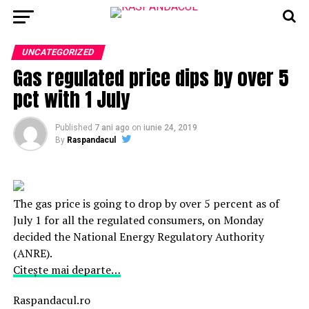
UNCATEGORIZED
Gas regulated price dips by over 5
pct with 1 July
Published
7 ani ago
on
iunie 24, 2019
By
Raspandacul
The gas price is going to drop by over 5 percent as of
July 1 for all the regulated consumers, on Monday
decided the National Energy Regulatory Authority
(ANRE).
Citește mai departe…
Raspandacul.ro