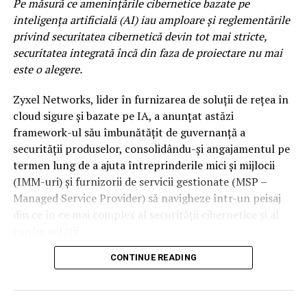
Pe măsură ce amenințările cibernetice bazate pe
precum DE’WAYNE, Noga Erez sau Jalen Ngonda, trei
inteligența artificială (AI) iau amploare și reglementările
dintre cele mai interesante voci ale muzicii
privind securitatea cibernetică devin tot mai stricte,
contemporane, acoperind o paleta larga de genuri
securitatea integrată încă din faza de proiectare nu mai
muzicale.
este o alegere.
Sunset Stage by ING x VISA
este spatiul dedicat celor
Zyxel Networks, lider în furnizarea de soluții de rețea în
care urmaresc scena muzicala inainte ca aceasta sa
cloud sigure și bazate pe IA, a anunțat astăzi
ajunga in mainstream. Indie, electronic, alternative si
framework-ul său îmbunătățit de guvernanță a
proiecte experimentale coexista intr-un line-up care
securității produselor, consolidându-și angajamentul pe
pune reflectorul pe noua generatie de artisti si pe
termen lung de a ajuta întreprinderile mici și mijlocii
directiile in care se indreapta muzica internationala. Pe
(IMM-uri) și furnizorii de servicii gestionate (MSP –
aceasta scena va urca si 2hollis, fenomenul alternativ al
Managed Service Provider) să navigheze într-un peisaj
noii generatii, dar si proiecte muzicale precum ZEP,
din ce în ce mai complex al securității cibernetice și al
Chalk sau duo-ul napolitan Nu Genea.
conformității.
Electro Punk Club
revine pentru al doilea an si
CONTINUE READING
Legea UE privind reziliența cibernetică (Cyber Resilience
continua sa fie una dintre cele mai spectaculoase
Act – CRA)
, care va intra în vigoare în luna septembrie, a
experiente ale festivalului. Creat impreuna cu colectivul
redefinit responsabilitatea privind produsele, impunând
Space Objekt, spatiul functioneaza ca un club imersiv