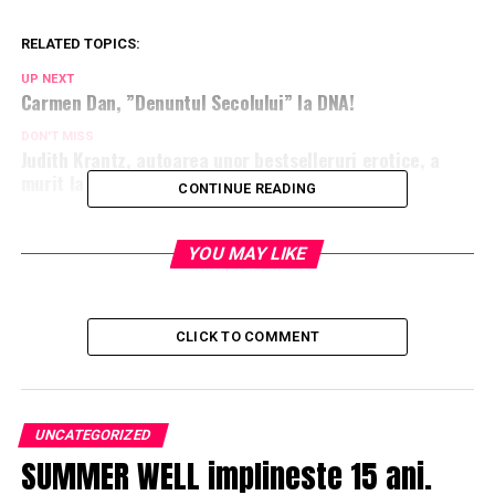
RELATED TOPICS:
UP NEXT
Carmen Dan, ”Denuntul Secolului” la DNA!
DON'T MISS
Judith Krantz, autoarea unor bestselleruri erotice, a
murit la 91 de ani
CONTINUE READING
YOU MAY LIKE
CLICK TO COMMENT
UNCATEGORIZED
SUMMER WELL implineste 15 ani.