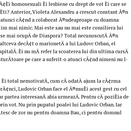
e cÃ¢Èi homosexuali Èi lesbiene cu drept de vot Èi care se
eÈti? Anterior, Violeta Alexandru a crescut constant Ã®n
t, atunci cÃ¢nd a colaborat Ã®ndeaproape cu doamna
tim mai nimic. Mai este sau nu mai este consiliera lui
 se mai ocupÄ de Diaspora? Total necunoscutÄ Ã®n
 altceva decÃ¢t o marionetÄ a lui Ludovc Orban, el
apitalÄ. Èi nu mÄ refer la scoaterea lui din ultima cursÄ
turÄtoare pe care a suferit-o atunci cÃ¢nd nimeni nu l-
Èi total nemotivatÄ, cum cÄ odatÄ ajuns la cÃ¢rma
brÃ¢nci, Ludovic Orban face el Ã®nsuÈi acest gest cu cel
ar partea interesanÄ abia urmeazÄ. Pentru cÄ poziÈia de
prin vot. Nu prin pupatul poalei lui Ludovic Orban. Iar
Ätesc de zor nu pentru doamna Bau, ci pentru domnul