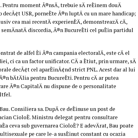
e. Pentru moment Ã®nsÄ, trebuie sÄ reÈinem douÄ
slab decÃ¢t USR, porneÈte Ã®n luptÄ cu un mare handicap;
clusiv cea mai recentÄ experienÈÄ, demonstreazÄ cÄ,
e semÄnatÄ discordia, Ã®n BucureÈti cel puÈin partidul
strat de alfel Èi Ã®n campania electoralÄ, este cÄ el
ei, ci ca un factor unificator. CÄ a Ètiut, prin urmare, sÄ
torale decÃ¢t cel aparÈinÃ¢nd strict PNL. Acest dar al lui
®n bÄtÄlia pentru BucureÈti. Pentru cÄ ar putea
 care Ã®n CapitalÄ nu dispune de o personalitate
tfel.
Bau. Consiliera sa. DupÄ ce deÈinuse un post de
cian CioloÈ. Ministru delegat pentru consultare
de aÈa ceva sub guvernarea CioloÈ? E adevÄrat, Bau poate
ultisexuale pe care le-a susÈinut constant cu ocazia