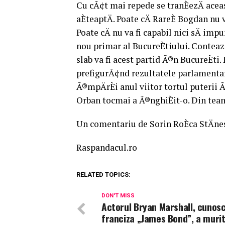
Cu cÃ¢t mai repede se tranÈezÄ aceas
aÈteaptÄ. Poate cÄ RareÈ Bogdan nu 
Poate cÄ nu va fi capabil nici sÄ im
nou primar al BucureÈtiului. Conteaz
slab va fi acest partid Ã®n BucureÈti.
prefigurÃ¢nd rezultatele parlamentare
Ã®mpÄrÈi anul viitor tortul puterii 
Orban tocmai a Ã®nghiÈit-o. Din tea
Un comentariu de Sorin RoÈca StÄnes
Raspandacul.ro
RELATED TOPICS:
DON'T MISS
Actorul Bryan Marshall, cunosc
franciza „James Bond”, a murit