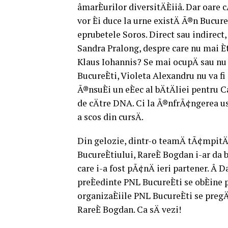
âmarÈurilor diversitÄÈiiâ. Dar oar
vor Èi duce la urne existÄ Ã®n Bucur
eprubetele Soros. Direct sau indirec
Sandra Pralong, despre care nu mai È
Klaus Iohannis? Se mai ocupÄ sau nu
BucureÈti, Violeta Alexandru nu va fi
Ã®nsuÈi un eÈec al bÄtÄliei pentru C
de cÄtre DNA. Ci la Ã®nfrÃ¢ngerea us
a scos din cursÄ.
Din gelozie, dintr-o teamÄ tÃ¢mpitÄ 
BucureÈtiului, RareÈ Bogdan i-ar da 
care i-a fost pÃ¢nÄ ieri partener. Â D
preÈedinte PNL BucureÈti se obÈine 
organizaÈiile PNL BucureÈti se preg
RareÈ Bogdan. Ca sÄ vezi!