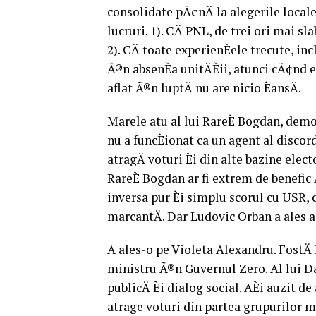
consolidate pÃ¢nÄ la alegerile local
lucruri. 1). CÄ PNL, de trei ori mai 
2). CÄ toate experienÈele trecute, in
Ã®n absenÈa unitÄÈii, atunci cÃ¢nd 
aflat Ã®n luptÄ nu are nicio ÈansÄ.
Marele atu al lui RareÈ Bogdan, demon
nu a funcÈionat ca un agent al discordi
atragÄ voturi Èi din alte bazine elec
RareÈ Bogdan ar fi extrem de benefic Ã
inversa pur Èi simplu scorul cu USR,
marcantÄ. Dar Ludovic Orban a ales al
A ales-o pe Violeta Alexandru. FostÄ 
ministru Ã®n Guvernul Zero. Al lui Da
publicÄ Èi dialog social. AÈi auzit 
atrage voturi din partea grupurilor m