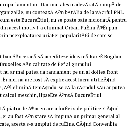
 europarlamentare. Dar mai ales o adevÄratÄ rampÄ de
rganizaÈie, nu conteazÄ Ã®n bÄtÄlia de la vÃ¢rful PNL.
cum este BucureÈtiul, nu se poate bate niciodatÄ pentru
i din acest motiv l-a eliminat Orban. PuÈini Ã®Èi pun
in neexploatarea uriaÈei popularitÄÈi de care se
 Orban Ã®nceracÄ sÄ acrediteze ideea cÄ RareÈ Bogdan
ruxelles Ã®n calitate de Èef al grupului
t nu ar mai putea da randament pe un al doilea front
s. Èi nici nu are rost sÄ explic acest lucru utilizÃ¢nd
te, Ã®l eliminÄ temÃ¢ndu-se cÄ la rÃ¢ndul sÄu ar putea
t calcul meschin, lipseÈte Ã®nsÄ BucureÈtiul.
tÄ piatra de Ã®ncercare a forÈei sale politice. CÃ¢nd
i, ei au fost Ã®n stare sÄ impunÄ un primar general al
cate, acesta s-a umplut de ruÈine. CÃ¢nd ConvenÈia