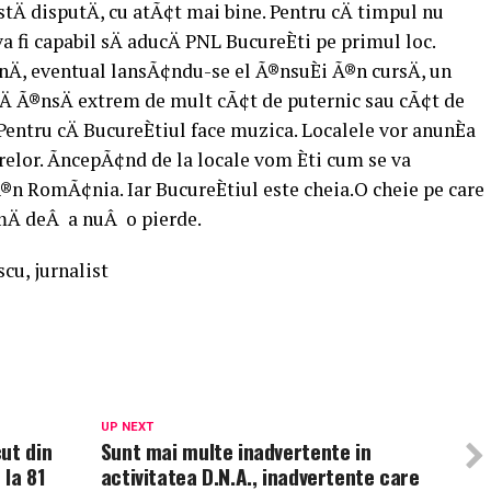
tÄ disputÄ, cu atÃ¢t mai bine. Pentru cÄ timpul nu
va fi capabil sÄ aducÄ PNL BucureÈti pe primul loc.
punÄ, eventual lansÃ¢ndu-se el Ã®nsuÈi Ã®n cursÄ, un
Ä Ã®nsÄ extrem de mult cÃ¢t de puternic sau cÃ¢t de
 Pentru cÄ BucureÈtiul face muzica. Localele vor anunÈa
lor. ÃncepÃ¢nd de la locale vom Èti cum se va
Ã®n RomÃ¢nia. Iar BucureÈtiul este cheia.O cheie pe care
mÄ deÂ a nuÂ o pierde.
cu, jurnalist
UP NEXT
ut din
Sunt mai multe inadvertente in
 la 81
activitatea D.N.A., inadvertente care