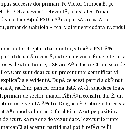
mpus succesiv doi primari. Pe Victor Ciorbea Èi pe
NL Èi PDL a devenit relevantÄ, a fost ales Traian
Videanu. Iar cÃ¢nd PSD a Ã®nceput sÄ creascÄ cu
scu, urmat de Gabriela Firea. Mai vine vreodatÄ rÃ¢ndul
amentarelor drept un barometru, situaÈia PNL Ã®n
partid de datÄ recentÄ, extrem de vocal Èi de isteric la
proces de structurare, USR are Ã®n BucureÈti un scor de
lilor. Care sunt doar cu un procent mai semnificativi
explicaÈia e evidentÄ. DupÄ ce acest partid a obÈinut
talÄ, reuÈind pentru prima datÄ sÄ-Èi adjudece toate
, primari de sector, majoritÄÈi Ã®n consilii, dar Èi un
ruptura intervenitÄ Ã®ntre Dragnea Èi Gabriela Firea s-a
at Ã®n mod voluntar Èi fatal Èi a cÄzut pe poziÈia a
m de scurt. RÄmÃ¢ne de vÄzut dacÄ legÄturile rupte
arcanÈi ai acestui partid mai pot fi refÄcute Èi