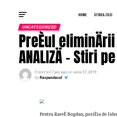
HOME
STIREA ZILEI
UNCATEGORIZED
PreÈul eliminÄri
ANALIZÄ – Stiri p
Published
7 ani ago
on
iunie 27, 2019
By
Raspandacul
Pentru RareÈ Bogdan, poziÈia de lider