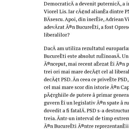
DemocraticÄ a devenit puternicÄ, a i
Viorel Lis. Iar cÃ¢nd alianÈa dintre P
BÄsescu. Apoi, din inerÈie, Adriean 
adevÄrat Ã®n BucureÈti, a fost Opre
liberalilor?
DacÄ am utiliza rezultatul europarl
BucureÈti este absolut ruÈinoasÄ. Un 
Ã®nceput, mai recent aÈezat Èi Ã®n 
trei ori mai mare decÃ¢t cel al libera
decÃ¢t PSD. Ãn ceea ce priveÈte PSD, 
cel mai mare scor din istorie Ã®n Capi
pÃ¢rghiile de putere â primar general
guvern Èi un legislativ Ã®n spate â 
dovedit a fi fatalÄ. PSD s-a destructur
treia. Ãntr-un interval de timp extre
Ã®n BucureÈti Ã®ntre reprezentanÈii m