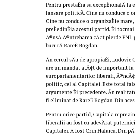
Pentru prestaÈia sa excepÈionalÄ la
lansare politicÄ. Cine nu conduce o o
Cine nu conduce o organizaÈie mare, 
preÈedinÈia acestui partid. Èi tocma
Ã®nsÄ Ã®ntrebarea cÃ¢t pierde PNL pr
bucurÄ RareÈ Bogdan.
Ãn cercul sÄu de apropiaÈi, Ludovic
are un mandat atÃ¢t de important la B
europarlamentarilor liberali, Ã®ncÃ¢
politic, cel al Capitalei. Este total fal
argumente Èi precedente. Ãn realita
fi eliminat de RareÈ Bogdan. Din aces
Pentru orice partid, Capitala reprezin
liberalii au fost cu adevÄrat puternic
Capitalei. A fost Crin Halaicu. Din pÄ