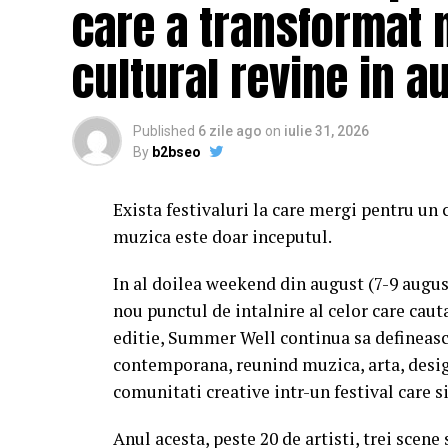
care a transformat 
cultural revine in a
Published
6 zile ago
on
iulie 31, 2026
By
b2bseo
Exista festivaluri la care mergi pentru un 
muzica este doar inceputul.
In al doilea weekend din august (7-9 augu
nou punctul de intalnire al celor care caut
editie, Summer Well continua sa defineasc
contemporana, reunind muzica, arta, desig
comunitati creative intr-un festival care s
Anul acesta, peste 20 de artisti, trei scene