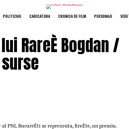
POLITICHIE
CARICATURA
CRONICA DE FILM
PERSONAJE
VEDE
i lui RareÈ Bogdan /
e surse
 al PNL BucureÈti ar reprezenta, fireÈte, un premiu.