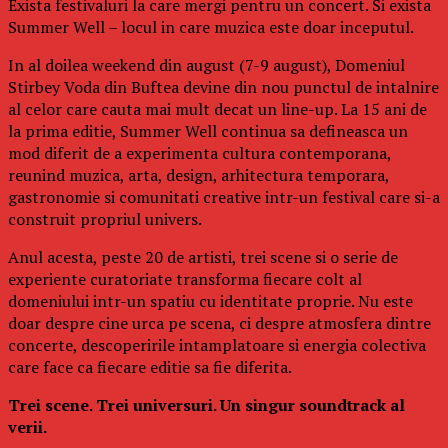
Exista festivaluri la care mergi pentru un concert. Si exista
Summer Well – locul in care muzica este doar inceputul.
In al doilea weekend din august (7-9 august), Domeniul
Stirbey Voda din Buftea devine din nou punctul de intalnire
al celor care cauta mai mult decat un line-up. La 15 ani de
la prima editie, Summer Well continua sa defineasca un
mod diferit de a experimenta cultura contemporana,
reunind muzica, arta, design, arhitectura temporara,
gastronomie si comunitati creative intr-un festival care si-a
construit propriul univers.
Anul acesta, peste 20 de artisti, trei scene si o serie de
experiente curatoriate transforma fiecare colt al
domeniului intr-un spatiu cu identitate proprie. Nu este
doar despre cine urca pe scena, ci despre atmosfera dintre
concerte, descoperirile intamplatoare si energia colectiva
care face ca fiecare editie sa fie diferita.
Trei scene. Trei universuri. Un singur soundtrack al
verii.