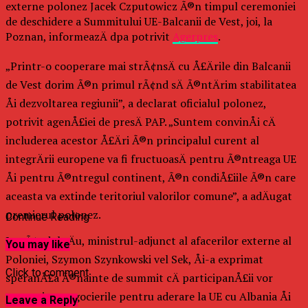
externe polonez Jacek Czputowicz Ã®n timpul ceremoniei
de deschidere a Summitului UE-Balcanii de Vest, joi, la
Poznan, informeazÄ dpa potrivit
Agerpres
.
„Printr-o cooperare mai strÃ¢nsÄ cu Å£Ärile din Balcanii
de Vest dorim Ã®n primul rÃ¢nd sÄ Ã®ntÄrim stabilitatea
Åi dezvoltarea regiunii”, a declarat oficialul polonez,
potrivit agenÅ£iei de presÄ PAP. „Suntem convinÅi cÄ
includerea acestor Å£Äri Ã®n principalul curent al
integrÄrii europene va fi fructuoasÄ pentru Ã®ntreaga UE
Åi pentru Ã®ntregul continent, Ã®n condiÅ£iile Ã®n care
aceasta va extinde teritoriul valorilor comune”, a adÄugat
premierul polonez.
Continue Reading
La rÃ¢ndul sÄu, ministrul-adjunct al afacerilor externe al
You may like
Poloniei, Szymon Szynkowski vel Sek, Åi-a exprimat
Click to comment
speranÅ£a Ã®nainte de summit cÄ participanÅ£ii vor
conveni ca negocierile pentru aderare la UE cu Albania Åi
Leave a Reply