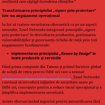
rezilientă care câștigă încrederea clienților.”
Transformarea principiului „sigure prin proiectare”
într-un angajament operațional
În loc să trateze securitatea cibernetică ca pe un aspect
secundar, Zyxel Networks integrează principiile „sigure
prin proiectare” în dezvoltarea produselor, gestionarea
vulnerabilităților și guvernanța ciclului de viață prin trei
angajamente fundamentale:
Implementarea principiului „
Secure by Design
” în
toate produsele și serviciile
Fiind prima companie din Taiwan și primul furnizor global
de soluții de rețea pentru IMM-uri care a semnat
angajamentul „Secure by Design” al CISA
, Zyxel Networks
continuă să introducă inițiative de securitate axate pe
IMM-uri, concepute pentru a reduce riscul operațional și a
simplifica implementarea securizată.
Aceste eforturi includ suportul pentru autentificarea fără