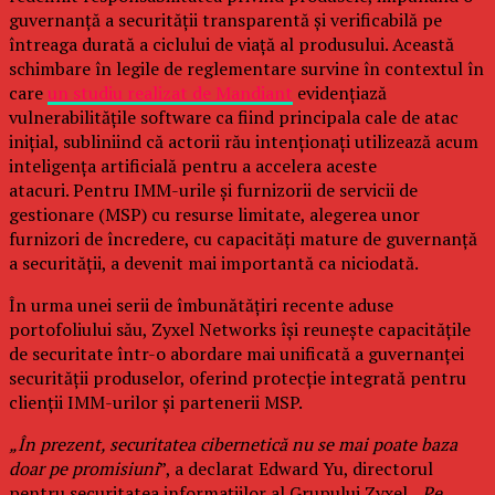
guvernanță a securității transparentă și verificabilă pe
întreaga durată a ciclului de viață al produsului. Această
schimbare în legile de reglementare survine în contextul în
care
un studiu realizat de Mandiant
evidențiază
vulnerabilitățile software ca fiind principala cale de atac
inițial, subliniind că actorii rău intenționați utilizează acum
inteligența artificială pentru a accelera aceste
atacuri. Pentru IMM-urile și furnizorii de servicii de
gestionare (MSP) cu resurse limitate, alegerea unor
furnizori de încredere, cu capacități mature de guvernanță
a securității, a devenit mai importantă ca niciodată.
În urma unei serii de îmbunătățiri recente aduse
portofoliului său, Zyxel Networks își reunește capacitățile
de securitate într-o abordare mai unificată a guvernanței
securității produselor, oferind protecție integrată pentru
clienții IMM-urilor și partenerii MSP.
„În prezent, securitatea cibernetică nu se mai poate baza
doar pe promisiuni
”, a declarat Edward Yu, directorul
pentru securitatea informațiilor al Grupului Zyxel. „
Pe