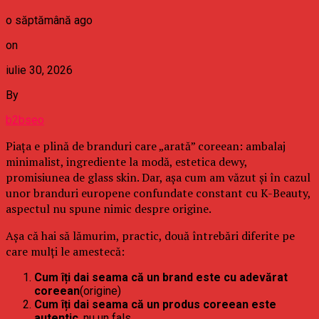
o săptămână ago
on
iulie 30, 2026
By
b2bseo
Piața e plină de branduri care „arată” coreean: ambalaj
minimalist, ingrediente la modă, estetica dewy,
promisiunea de glass skin. Dar, așa cum am văzut și în cazul
unor branduri europene confundate constant cu K-Beauty,
aspectul nu spune nimic despre origine.
Așa că hai să lămurim, practic, două întrebări diferite pe
care mulți le amestecă:
Cum îți dai seama că un brand este cu adevărat
coreean
(origine)
Cum îți dai seama că un produs coreean este
autentic
, nu un fals