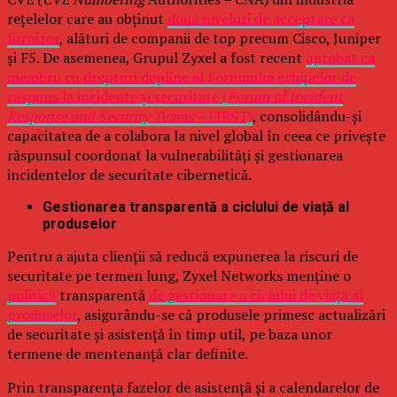
rețelelor care au obținut
două niveluri de acceptare ca
furnizor
, alături de companii de top precum Cisco, Juniper
și F5. De asemenea, Grupul Zyxel a fost recent
aprobat ca
membru cu drepturi depline al Forumului echipelor de
răspuns la incidente și securitate (
Forum of Incident
Response and Security Teams –
FIRST)
, consolidându-și
capacitatea de a colabora la nivel global în ceea ce privește
răspunsul coordonat la vulnerabilități și gestionarea
incidentelor de securitate cibernetică.
Gestionarea transparentă a ciclului de viață al
produselor
Pentru a ajuta clienții să reducă expunerea la riscuri de
securitate pe termen lung, Zyxel Networks menține o
politică
transparentă
de gestionare a ciclului de viață al
produselor
, asigurându-se că produsele primesc actualizări
de securitate și asistență în timp util, pe baza unor
termene de mentenanță clar definite.
Prin transparența fazelor de asistență și a calendarelor de