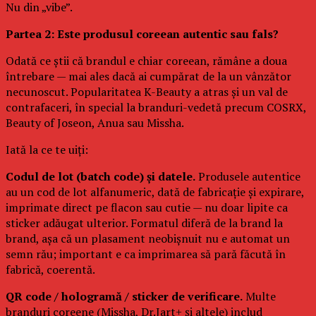
Nu din „vibe”.
Partea 2: Este produsul coreean autentic sau fals?
Odată ce știi că brandul e chiar coreean, rămâne a doua
întrebare — mai ales dacă ai cumpărat de la un vânzător
necunoscut. Popularitatea K-Beauty a atras și un val de
contrafaceri, în special la branduri-vedetă precum COSRX,
Beauty of Joseon, Anua sau Missha.
Iată la ce te uiți:
Codul de lot (batch code) și datele.
Produsele autentice
au un cod de lot alfanumeric, dată de fabricație și expirare,
imprimate direct pe flacon sau cutie — nu doar lipite ca
sticker adăugat ulterior. Formatul diferă de la brand la
brand, așa că un plasament neobișnuit nu e automat un
semn rău; important e ca imprimarea să pară făcută în
fabrică, coerentă.
QR code / hologramă / sticker de verificare.
Multe
branduri coreene (Missha, Dr.Jart+ și altele) includ