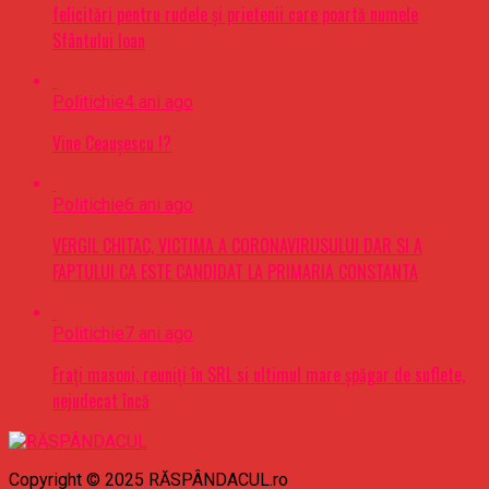
felicitări pentru rudele şi prietenii care poartă numele
Sfântului Ioan
Politichie
4 ani ago
Vine Ceaușescu !?
Politichie
6 ani ago
VERGIL CHITAC, VICTIMA A CORONAVIRUSULUI DAR SI A
FAPTULUI CA ESTE CANDIDAT LA PRIMARIA CONSTANTA
Politichie
7 ani ago
Frați masoni, reuniți în SRL si ultimul mare șpăgar de suflete,
nejudecat încă
Copyright © 2025 RĂSPÂNDACUL.ro