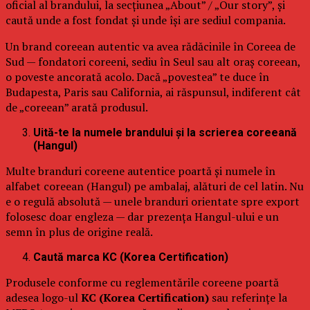
oficial al brandului, la secțiunea „About” / „Our story”, și
caută unde a fost fondat și unde își are sediul compania.
Un brand coreean autentic va avea rădăcinile în Coreea de
Sud — fondatori coreeni, sediu în Seul sau alt oraș coreean,
o poveste ancorată acolo. Dacă „povestea” te duce în
Budapesta, Paris sau California, ai răspunsul, indiferent cât
de „coreean” arată produsul.
Uită-te la numele brandului și la scrierea coreeană
(Hangul)
Multe branduri coreene autentice poartă și numele în
alfabet coreean (Hangul) pe ambalaj, alături de cel latin. Nu
e o regulă absolută — unele branduri orientate spre export
folosesc doar engleza — dar prezența Hangul-ului e un
semn în plus de origine reală.
Caută marca KC (Korea Certification)
Produsele conforme cu reglementările coreene poartă
adesea logo-ul
KC (Korea Certification)
sau referințe la