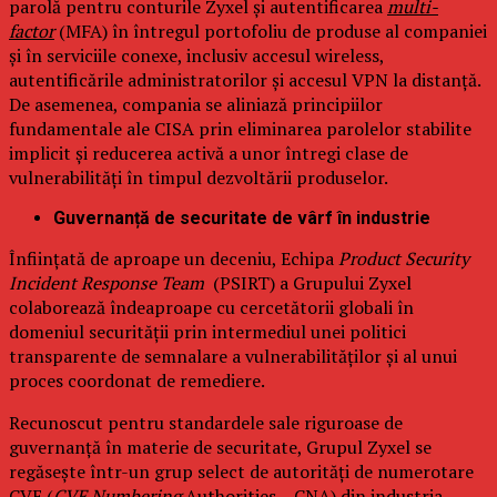
parolă pentru conturile Zyxel și autentificarea
multi-
factor
(MFA) în întregul portofoliu de produse al companiei
și în serviciile conexe, inclusiv accesul wireless,
autentificările administratorilor și accesul VPN la distanță.
De asemenea, compania se aliniază principiilor
fundamentale ale CISA prin eliminarea parolelor stabilite
implicit și reducerea activă a unor întregi clase de
vulnerabilități în timpul dezvoltării produselor.
Guvernanță de securitate de vârf în industrie
Înființată de aproape un deceniu, Echipa
Product Security
Incident Response Team
(PSIRT) a Grupului Zyxel
colaborează îndeaproape cu cercetătorii globali în
domeniul securității prin intermediul unei politici
transparente de semnalare a vulnerabilităților și al unui
proces coordonat de remediere.
Recunoscut pentru standardele sale riguroase de
guvernanță în materie de securitate, Grupul Zyxel se
regăsește într-un grup select de autorități de numerotare
CVE (
CVE Numbering
Authorities – CNA) din industria