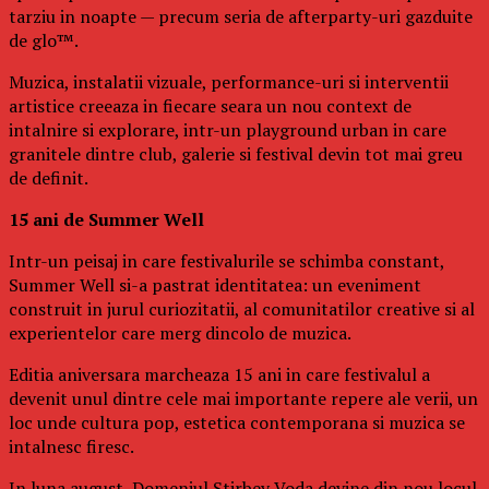
tarziu in noapte — precum seria de afterparty-uri gazduite
de glo™.
Muzica, instalatii vizuale, performance-uri si interventii
artistice creeaza in fiecare seara un nou context de
intalnire si explorare, intr-un playground urban in care
granitele dintre club, galerie si festival devin tot mai greu
de definit.
15 ani de Summer Well
Intr-un peisaj in care festivalurile se schimba constant,
Summer Well si-a pastrat identitatea: un eveniment
construit in jurul curiozitatii, al comunitatilor creative si al
experientelor care merg dincolo de muzica.
Editia aniversara marcheaza 15 ani in care festivalul a
devenit unul dintre cele mai importante repere ale verii, un
loc unde cultura pop, estetica contemporana si muzica se
intalnesc firesc.
In luna august, Domeniul Stirbey Voda devine din nou locul