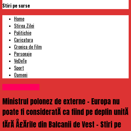
Stiri pe surse
Home
Stirea Zilei
Politichie
Caricatura
Cronica de Film
Personaje
VeDeTe
Sport
Oameni
Uncategorized
Ministrul polonez de externe – Europa nu
poate fi consideratÄ ca fiind pe deplin unitÄ
fÄrÄ Å£Ärile din Balcanii de Vest – Stiri pe