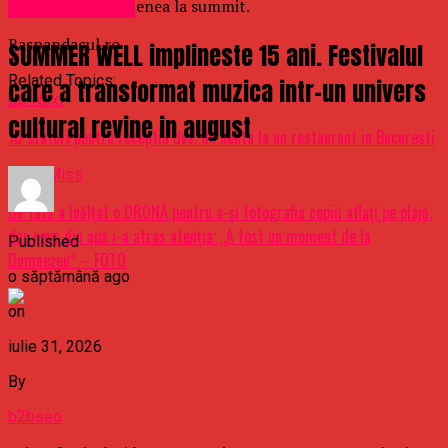
participa de asemenea la summit.
Uncategorized
Raspandacul.ro
SUMMER WELL implineste 15 ani. Festivalul
Related Topics:
care a transformat muzica intr-un univers
Up Next
cultural revine in august
10 sfaturi pentru receptia dvs. de nunta la un restaurant in Bucuresti
Don't Miss
Un tată a înălţat o DRONĂ pentru a-şi fotografia copiii aflaţi pe plajă,
dar ceva din apă i-a atras atenţia: „A fost un moment de la
Published
Dumnezeu” – FOTO
o săptămână ago
on
iulie 31, 2026
By
b2bseo