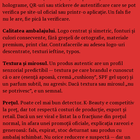
holograme, QR-uri sau stickere de autentificare care se pot
verifica pe site-ul oficial sau printr-o aplicație. Un fals fie
nu le are, fie pică la verificare.
Calitatea ambalajului.
Logo centrat și simetric, fonturi și
culori consecvente, fără greșeli de ortografie, materiale
premium, print clar. Contrafacerile au adesea logo-uri
descentrate, texturi ieftine, typos.
Textura și mirosul.
Un produs autentic are un profil
senzorial predictibil — textura pe care brandul e cunoscut
că o are (esență apoasă, cremă „cushiony”, SPF gel ușor) și
un parfum subtil, nu agresiv. Dacă textura sau mirosul „nu
se potrivesc”, e un semnal.
Prețul.
Poate cel mai bun detector. K-Beauty e competitiv
la preț, dar tot respectă costuri de producție, export și
retail. Dacă un ser viral e listat la o fracțiune din prețul
normal, în afara unei promoții oficiale, explicația rareori e
generoasă: fals, expirat, stoc deturnat sau produs cu
ambalaj schimbat. Nu orice reducere e suspectă — dar un