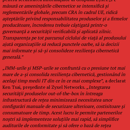
măsură ce amenințările cibernetice se intensifică și
reglementările globale, precum CRA în cadrul UE, ridică
așteptările privind responsabilitatea produselor și a firmelor
producătoare, încrederea trebuie câștigată printr-o
guvernanță a securității verificabilă și aplicată zilnic.
Transparența pe tot parcursul ciclului de viață al produsului
ajută organizațiile să reducă punctele oarbe, să ia decizii
mai informate și să-și consolideze reziliența cibernetică
generală.”
„IMM-urile și MSP-urile se confruntă cu o presiune tot mai
mare de a-și consolida reziliența cibernetică, gestionând în
același timp medii IT din ce în ce mai complexe”,
a declarat
Ken Tsai, președinte al Zyxel Networks.
„Integrarea
securității produselor out-of-the-box în întreaga
infrastructură de rețea minimizează necesitatea unor
configurări manuale de securizare ulterioare, costisitoare și
consumatoare de timp. Acest lucru le permite partenerilor
noștri să implementeze soluțiile mai rapid, să simplifice
auditurile de conformitate și să ofere o bază de rețea