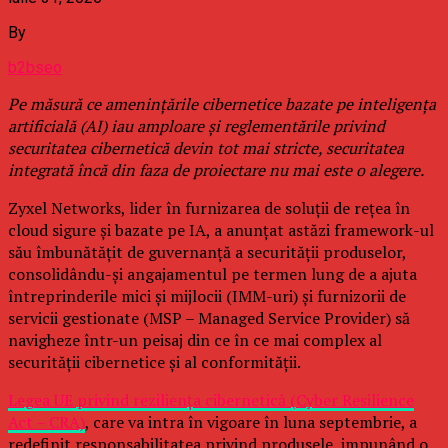
By
b2bseo
Pe măsură ce amenințările cibernetice bazate pe inteligența
artificială (AI) iau amploare și reglementările privind
securitatea cibernetică devin tot mai stricte, securitatea
integrată încă din faza de proiectare nu mai este o alegere.
Zyxel Networks, lider în furnizarea de soluții de rețea în
cloud sigure și bazate pe IA, a anunțat astăzi framework-ul
său îmbunătățit de guvernanță a securității produselor,
consolidându-și angajamentul pe termen lung de a ajuta
întreprinderile mici și mijlocii (IMM-uri) și furnizorii de
servicii gestionate (MSP – Managed Service Provider) să
navigheze într-un peisaj din ce în ce mai complex al
securității cibernetice și al conformității.
Legea UE privind reziliența cibernetică (Cyber Resilience
Act – CRA)
, care va intra în vigoare în luna septembrie, a
redefinit responsabilitatea privind produsele, impunând o