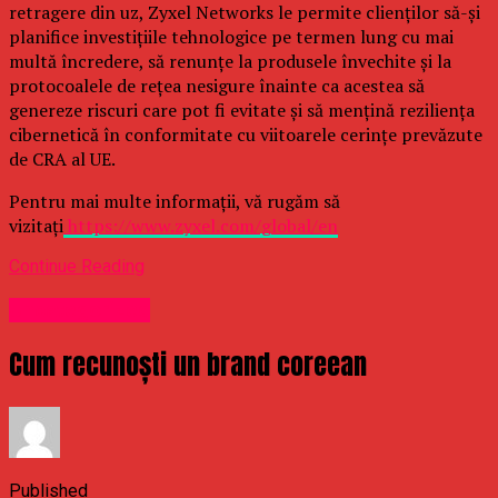
retragere din uz, Zyxel Networks le permite clienților să-și
planifice investițiile tehnologice pe termen lung cu mai
multă încredere, să renunțe la produsele învechite și la
protocoalele de rețea nesigure înainte ca acestea să
genereze riscuri care pot fi evitate și să mențină reziliența
cibernetică în conformitate cu viitoarele cerințe prevăzute
de CRA al UE.
Pentru mai multe informații, vă rugăm să
vizitați
https://www.zyxel.com/global/en
Continue Reading
Uncategorized
Cum recunoști un brand coreean
Published