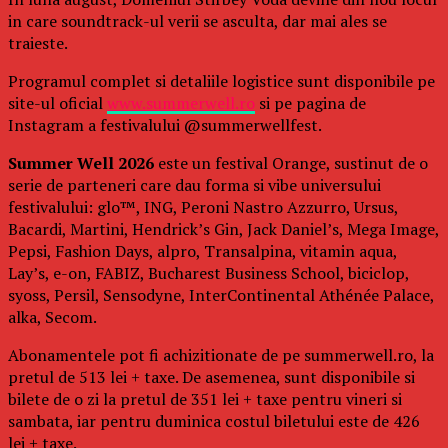
in care soundtrack-ul verii se asculta, dar mai ales se
traieste.
Programul complet si detaliile logistice sunt disponibile pe
site-ul oficial
www.summerwell.ro
si pe pagina de
Instagram a festivalului @summerwellfest.
Summer Well 2026
este un festival Orange, sustinut de o
serie de parteneri care dau forma si vibe universului
festivalului: glo™, ING, Peroni Nastro Azzurro, Ursus,
Bacardi, Martini, Hendrick’s Gin, Jack Daniel’s, Mega Image,
Pepsi, Fashion Days, alpro, Transalpina, vitamin aqua,
Lay’s, e-on, FABIZ, Bucharest Business School, biciclop,
syoss, Persil, Sensodyne, InterContinental Athénée Palace,
alka, Secom.
Abonamentele pot fi achizitionate de pe summerwell.ro, la
pretul de 513 lei + taxe. De asemenea, sunt disponibile si
bilete de o zi la pretul de 351 lei + taxe pentru vineri si
sambata, iar pentru duminica costul biletului este de 426
lei + taxe.