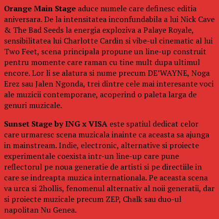
Orange Main Stage
aduce numele care definesc editia
aniversara. De la intensitatea inconfundabila a lui Nick Cave
& The Bad Seeds la energia exploziva a Palaye Royale,
sensibilitatea lui Charlotte Cardin si vibe-ul cinematic al lui
Two Feet, scena principala propune un line-up construit
pentru momente care raman cu tine mult dupa ultimul
encore. Lor li se alatura si nume precum DE’WAYNE, Noga
Erez sau Jalen Ngonda, trei dintre cele mai interesante voci
ale muzicii contemporane, acoperind o paleta larga de
genuri muzicale.
Sunset Stage by ING x VISA
este spatiul dedicat celor
care urmaresc scena muzicala inainte ca aceasta sa ajunga
in mainstream. Indie, electronic, alternative si proiecte
experimentale coexista intr-un line-up care pune
reflectorul pe noua generatie de artisti si pe directiile in
care se indreapta muzica internationala. Pe aceasta scena
va urca si 2hollis, fenomenul alternativ al noii generatii, dar
si proiecte muzicale precum ZEP, Chalk sau duo-ul
napolitan Nu Genea.