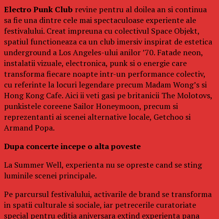
Electro Punk Club
revine pentru al doilea an si continua
sa fie una dintre cele mai spectaculoase experiente ale
festivalului. Creat impreuna cu colectivul Space Objekt,
spatiul functioneaza ca un club imersiv inspirat de estetica
underground a Los Angeles-ului anilor ’70. Fatade neon,
instalatii vizuale, electronica, punk si o energie care
transforma fiecare noapte intr-un performance colectiv,
cu referinte la locuri legendare precum Madam Wong’s si
Hong Kong Cafe. Aici ii veti gasi pe britanicii The Molotovs,
punkistele coreene Sailor Honeymoon, precum si
reprezentanti ai scenei alternative locale, Getchoo si
Armand Popa.
Dupa concerte incepe o alta poveste
La Summer Well, experienta nu se opreste cand se sting
luminile scenei principale.
Pe parcursul festivalului, activarile de brand se transforma
in spatii culturale si sociale, iar petrecerile curatoriate
special pentru editia aniversara extind experienta pana