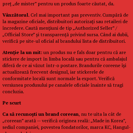
preț „de mister” pentru un produs foarte căutat, da.
Vânzătorul.
Cel mai important pas preventiv. Cumpără de
la magazine oficiale, distribuitori autorizați sau retaileri de
încredere. Caută mențiuni de tip „Authorized Seller” /
„Official Store” și transparență privind sursa. Când ai dubii,
verifică pe site-ul oficial al brandului lista de distribuitori.
Atenție la un mit:
un produs nu e fals doar pentru că are
stickere de import în limba locală sau pentru că ambalajul
diferă de ce ai văzut într-o postare. Brandurile coreene își
actualizează frecvent designul, iar stickerele de
conformitate locală sunt normale la export. Verifică
versiunea produsului pe canalele oficiale înainte să tragi
concluzia.
Pe scurt
Ca să recunoști un brand coreean
, nu te uita la cât de
„coreean” arată — verifică originea reală: „Made in Korea”,
sediul companiei, povestea fondatorilor, marca KC, Hangul-