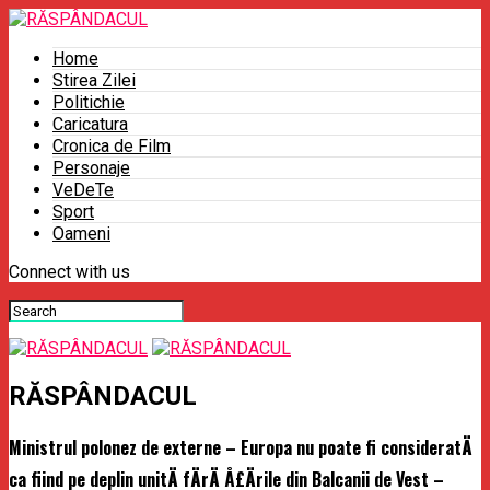
Home
Stirea Zilei
Politichie
Caricatura
Cronica de Film
Personaje
VeDeTe
Sport
Oameni
Connect with us
RĂSPÂNDACUL
Ministrul polonez de externe – Europa nu poate fi consideratÄ
ca fiind pe deplin unitÄ fÄrÄ Å£Ärile din Balcanii de Vest –