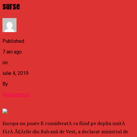
surse
Published
7 ani ago
on
iulie 4, 2019
By
Raspandacul
Europa nu poate fi consideratÄ ca fiind pe deplin unitÄ
fÄrÄ Å£Ärile din Balcanii de Vest, a declarat ministrul de