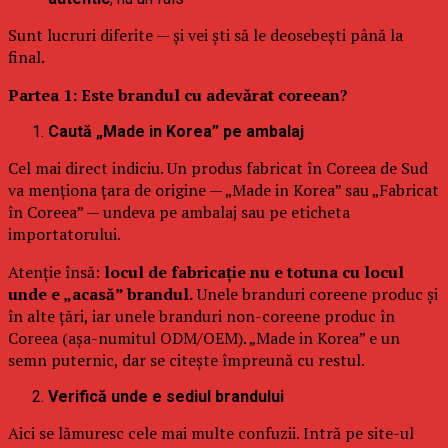
Sunt lucruri diferite — și vei ști să le deosebești până la
final.
Partea 1: Este brandul cu adevărat coreean?
Caută „Made in Korea” pe ambalaj
Cel mai direct indiciu. Un produs fabricat în Coreea de Sud
va menționa țara de origine — „Made in Korea” sau „Fabricat
în Coreea” — undeva pe ambalaj sau pe eticheta
importatorului.
Atenție însă:
locul de fabricație nu e totuna cu locul
unde e „acasă” brandul.
Unele branduri coreene produc și
în alte țări, iar unele branduri non-coreene produc în
Coreea (așa-numitul ODM/OEM). „Made in Korea” e un
semn puternic, dar se citește împreună cu restul.
Verifică unde e sediul brandului
Aici se lămuresc cele mai multe confuzii. Intră pe site-ul