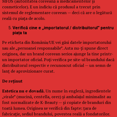
MFDS (autoritatea coreeană a medicamentelor și
cosmeticelor). E un indiciu că produsul a trecut prin
sistemul de reglementare coreean — deci că are o legătură
reală cu piața de acolo.
Verifică cine e „importatorul / distribuitorul” pentru
piața ta
Pe eticheta din România/UE vei găsi datele importatorului
sau ale „persoanei responsabile”. Asta nu-ți spune direct
originea, dar un brand coreean serios ajunge la tine printr-
un importator oficial. Poți verifica pe site-ul brandului dacă
distribuitorul respectiv e recunoscut oficial — un semn de
lanț de aprovizionare curat.
De reținut
Estetica nu e dovadă.
Un nume în engleză, ingredientele
„virale” (mucină, centella, orez) și ambalajul minimalist au
fost normalizate de K-Beauty — și copiate de branduri din
toată lumea. Originea se verifică din fapte: țara de
fabricație, sediul brandului, povestea reală a fondatorilor.