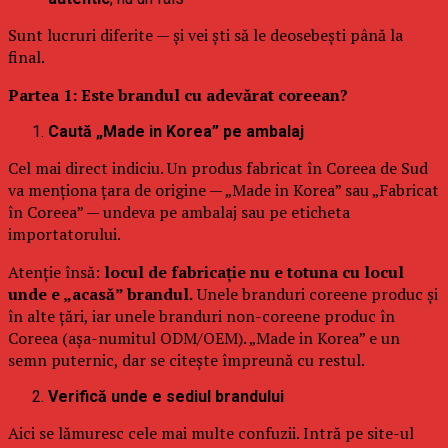
Sunt lucruri diferite — și vei ști să le deosebești până la
final.
Partea 1: Este brandul cu adevărat coreean?
Caută „Made in Korea” pe ambalaj
Cel mai direct indiciu. Un produs fabricat în Coreea de Sud
va menționa țara de origine — „Made in Korea” sau „Fabricat
în Coreea” — undeva pe ambalaj sau pe eticheta
importatorului.
Atenție însă:
locul de fabricație nu e totuna cu locul
unde e „acasă” brandul.
Unele branduri coreene produc și
în alte țări, iar unele branduri non-coreene produc în
Coreea (așa-numitul ODM/OEM). „Made in Korea” e un
semn puternic, dar se citește împreună cu restul.
Verifică unde e sediul brandului
Aici se lămuresc cele mai multe confuzii. Intră pe site-ul