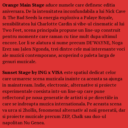
Orange Main Stage
aduce numele care definesc editia
aniversara. De la intensitatea inconfundabila a lui Nick Cave
& The Bad Seeds la energia exploziva a Palaye Royale,
sensibilitatea lui Charlotte Cardin si vibe-ul cinematic al lui
Two Feet, scena principala propune un line-up construit
pentru momente care raman cu tine mult dupa ultimul
encore. Lor li se alatura si nume precum DE’WAYNE, Noga
Erez sau Jalen Ngonda, trei dintre cele mai interesante voci
ale muzicii contemporane, acoperind o paleta larga de
genuri muzicale.
Sunset Stage by ING x VISA
este spatiul dedicat celor
care urmaresc scena muzicala inainte ca aceasta sa ajunga
in mainstream. Indie, electronic, alternative si proiecte
experimentale coexista intr-un line-up care pune
reflectorul pe noua generatie de artisti si pe directiile in
care se indreapta muzica internationala. Pe aceasta scena
va urca si 2hollis, fenomenul alternativ al noii generatii, dar
si proiecte muzicale precum ZEP, Chalk sau duo-ul
napolitan Nu Genea.