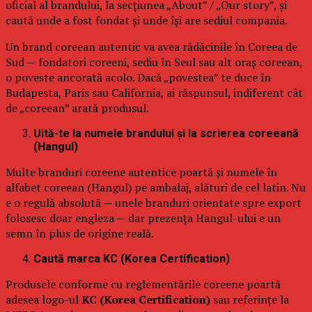
oficial al brandului, la secțiunea „About” / „Our story”, și
caută unde a fost fondat și unde își are sediul compania.
Un brand coreean autentic va avea rădăcinile în Coreea de
Sud — fondatori coreeni, sediu în Seul sau alt oraș coreean,
o poveste ancorată acolo. Dacă „povestea” te duce în
Budapesta, Paris sau California, ai răspunsul, indiferent cât
de „coreean” arată produsul.
Uită-te la numele brandului și la scrierea coreeană
(Hangul)
Multe branduri coreene autentice poartă și numele în
alfabet coreean (Hangul) pe ambalaj, alături de cel latin. Nu
e o regulă absolută — unele branduri orientate spre export
folosesc doar engleza — dar prezența Hangul-ului e un
semn în plus de origine reală.
Caută marca KC (Korea Certification)
Produsele conforme cu reglementările coreene poartă
adesea logo-ul
KC (Korea Certification)
sau referințe la