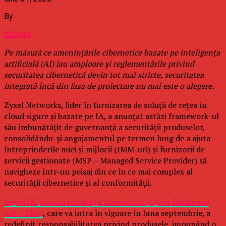
By
b2bseo
Pe măsură ce amenințările cibernetice bazate pe inteligența
artificială (AI) iau amploare și reglementările privind
securitatea cibernetică devin tot mai stricte, securitatea
integrată încă din faza de proiectare nu mai este o alegere.
Zyxel Networks, lider în furnizarea de soluții de rețea în
cloud sigure și bazate pe IA, a anunțat astăzi framework-ul
său îmbunătățit de guvernanță a securității produselor,
consolidându-și angajamentul pe termen lung de a ajuta
întreprinderile mici și mijlocii (IMM-uri) și furnizorii de
servicii gestionate (MSP – Managed Service Provider) să
navigheze într-un peisaj din ce în ce mai complex al
securității cibernetice și al conformității.
Legea UE privind reziliența cibernetică (Cyber Resilience
Act – CRA)
, care va intra în vigoare în luna septembrie, a
redefinit responsabilitatea privind produsele, impunând o