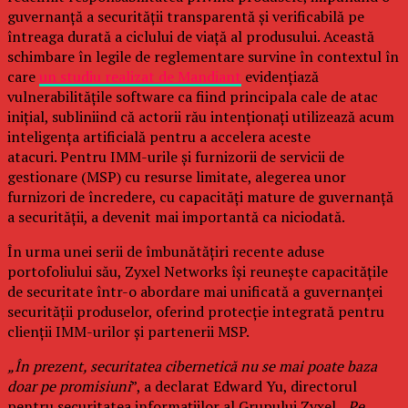
guvernanță a securității transparentă și verificabilă pe
întreaga durată a ciclului de viață al produsului. Această
schimbare în legile de reglementare survine în contextul în
care
un studiu realizat de Mandiant
evidențiază
vulnerabilitățile software ca fiind principala cale de atac
inițial, subliniind că actorii rău intenționați utilizează acum
inteligența artificială pentru a accelera aceste
atacuri. Pentru IMM-urile și furnizorii de servicii de
gestionare (MSP) cu resurse limitate, alegerea unor
furnizori de încredere, cu capacități mature de guvernanță
a securității, a devenit mai importantă ca niciodată.
În urma unei serii de îmbunătățiri recente aduse
portofoliului său, Zyxel Networks își reunește capacitățile
de securitate într-o abordare mai unificată a guvernanței
securității produselor, oferind protecție integrată pentru
clienții IMM-urilor și partenerii MSP.
„În prezent, securitatea cibernetică nu se mai poate baza
doar pe promisiuni
”, a declarat Edward Yu, directorul
pentru securitatea informațiilor al Grupului Zyxel. „
Pe