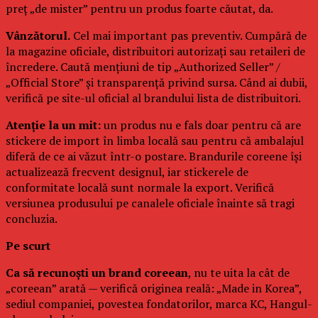
preț „de mister” pentru un produs foarte căutat, da.
Vânzătorul.
Cel mai important pas preventiv. Cumpără de
la magazine oficiale, distribuitori autorizați sau retaileri de
încredere. Caută mențiuni de tip „Authorized Seller” /
„Official Store” și transparență privind sursa. Când ai dubii,
verifică pe site-ul oficial al brandului lista de distribuitori.
Atenție la un mit:
un produs nu e fals doar pentru că are
stickere de import în limba locală sau pentru că ambalajul
diferă de ce ai văzut într-o postare. Brandurile coreene își
actualizează frecvent designul, iar stickerele de
conformitate locală sunt normale la export. Verifică
versiunea produsului pe canalele oficiale înainte să tragi
concluzia.
Pe scurt
Ca să recunoști un brand coreean
, nu te uita la cât de
„coreean” arată — verifică originea reală: „Made in Korea”,
sediul companiei, povestea fondatorilor, marca KC, Hangul-