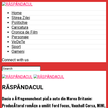
Home
Stirea Zilei
Politichie
Caricatura
Cronica de Film
Personaje
VeDeTe
Sport
Oameni
Connect with us
RĂSPÂNDACUL
Dacia a Ã®ngenuncheat piaÈa auto din Marea Britanie:
ProducÄtorul romÃ¢n a umilit Ford Focus, Vauxhall Corsa, MINI,