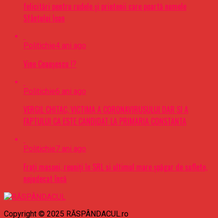
felicitări pentru rudele şi prietenii care poartă numele
Sfântului Ioan
Politichie
4 ani ago
Vine Ceaușescu !?
Politichie
6 ani ago
VERGIL CHITAC, VICTIMA A CORONAVIRUSULUI DAR SI A
FAPTULUI CA ESTE CANDIDAT LA PRIMARIA CONSTANTA
Politichie
7 ani ago
Frați masoni, reuniți în SRL si ultimul mare șpăgar de suflete,
nejudecat încă
Copyright © 2025 RĂSPÂNDACUL.ro