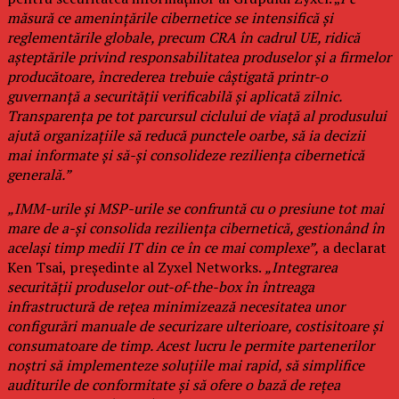
măsură ce amenințările cibernetice se intensifică și
reglementările globale, precum CRA în cadrul UE, ridică
așteptările privind responsabilitatea produselor și a firmelor
producătoare, încrederea trebuie câștigată printr-o
guvernanță a securității verificabilă și aplicată zilnic.
Transparența pe tot parcursul ciclului de viață al produsului
ajută organizațiile să reducă punctele oarbe, să ia decizii
mai informate și să-și consolideze reziliența cibernetică
generală.”
„IMM-urile și MSP-urile se confruntă cu o presiune tot mai
mare de a-și consolida reziliența cibernetică, gestionând în
același timp medii IT din ce în ce mai complexe”,
a declarat
Ken Tsai, președinte al Zyxel Networks.
„Integrarea
securității produselor out-of-the-box în întreaga
infrastructură de rețea minimizează necesitatea unor
configurări manuale de securizare ulterioare, costisitoare și
consumatoare de timp. Acest lucru le permite partenerilor
noștri să implementeze soluțiile mai rapid, să simplifice
auditurile de conformitate și să ofere o bază de rețea