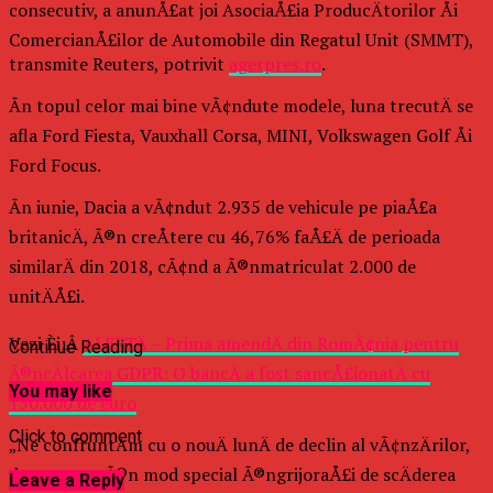
consecutiv, a anunÅ£at joi AsociaÅ£ia ProducÄtorilor Åi
ComercianÅ£ilor de Automobile din Regatul Unit (SMMT),
transmite Reuters, potrivit
agerpres.ro
.
Ãn topul celor mai bine vÃ¢ndute modele, luna trecutÄ se
afla Ford Fiesta, Vauxhall Corsa, MINI, Volkswagen Golf Åi
Ford Focus.
Ãn iunie, Dacia a vÃ¢ndut 2.935 de vehicule pe piaÅ£a
britanicÄ, Ã®n creÅtere cu 46,76% faÅ£Ä de perioada
similarÄ din 2018, cÃ¢nd a Ã®nmatriculat 2.000 de
unitÄÅ£i.
Vezi Èi:Â
ALERTÄ – Prima amendÄ din RomÃ¢nia pentru
Continue Reading
Ã®ncÄlcarea GDPR: O bancÄ a fost sancÅ£ionatÄ cu
You may like
130.000 de euro
Click to comment
„Ne confruntÄm cu o nouÄ lunÄ de declin al vÃ¢nzÄrilor,
dar suntem Ã®n mod special Ã®ngrijoraÅ£i de scÄderea
Leave a Reply