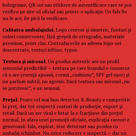
holograme, QR-uri sau stickere de autentificare care se pot
verifica pe site-ul oficial sau printr-o aplicație. Un fals fie
nu le are, fie pică la verificare.
Calitatea ambalajului.
Logo centrat și simetric, fonturi și
culori consecvente, fără greșeli de ortografie, materiale
premium, print clar. Contrafacerile au adesea logo-uri
descentrate, texturi ieftine, typos.
Textura și mirosul.
Un produs autentic are un profil
senzorial predictibil — textura pe care brandul e cunoscut
că o are (esență apoasă, cremă „cushiony”, SPF gel ușor) și
un parfum subtil, nu agresiv. Dacă textura sau mirosul „nu
se potrivesc”, e un semnal.
Prețul.
Poate cel mai bun detector. K-Beauty e competitiv
la preț, dar tot respectă costuri de producție, export și
retail. Dacă un ser viral e listat la o fracțiune din prețul
normal, în afara unei promoții oficiale, explicația rareori e
generoasă: fals, expirat, stoc deturnat sau produs cu
ambalaj schimbat. Nu orice reducere e suspectă — dar un