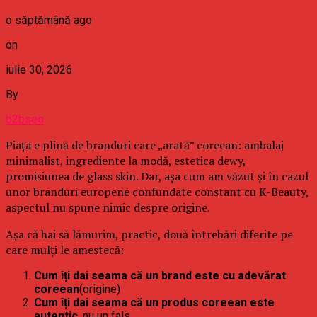
o săptămână ago
on
iulie 30, 2026
By
b2bseo
Piața e plină de branduri care „arată” coreean: ambalaj
minimalist, ingrediente la modă, estetica dewy,
promisiunea de glass skin. Dar, așa cum am văzut și în cazul
unor branduri europene confundate constant cu K-Beauty,
aspectul nu spune nimic despre origine.
Așa că hai să lămurim, practic, două întrebări diferite pe
care mulți le amestecă:
Cum îți dai seama că un brand este cu adevărat
coreean
(origine)
Cum îți dai seama că un produs coreean este
autentic
, nu un fals