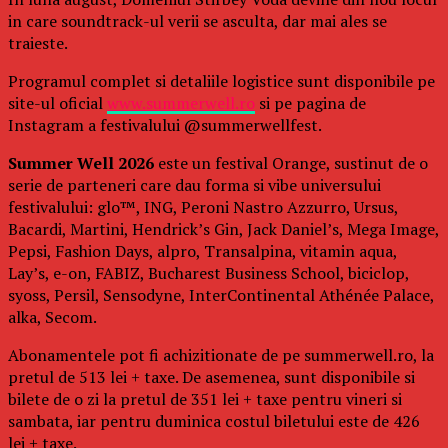
in care soundtrack-ul verii se asculta, dar mai ales se
traieste.
Programul complet si detaliile logistice sunt disponibile pe
site-ul oficial
www.summerwell.ro
si pe pagina de
Instagram a festivalului @summerwellfest.
Summer Well 2026
este un festival Orange, sustinut de o
serie de parteneri care dau forma si vibe universului
festivalului: glo™, ING, Peroni Nastro Azzurro, Ursus,
Bacardi, Martini, Hendrick’s Gin, Jack Daniel’s, Mega Image,
Pepsi, Fashion Days, alpro, Transalpina, vitamin aqua,
Lay’s, e-on, FABIZ, Bucharest Business School, biciclop,
syoss, Persil, Sensodyne, InterContinental Athénée Palace,
alka, Secom.
Abonamentele pot fi achizitionate de pe summerwell.ro, la
pretul de 513 lei + taxe. De asemenea, sunt disponibile si
bilete de o zi la pretul de 351 lei + taxe pentru vineri si
sambata, iar pentru duminica costul biletului este de 426
lei + taxe.