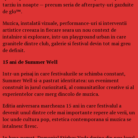
tarziu in noapte — precum seria de afterparty-uri gazduite
de glo™.
Muzica, instalatii vizuale, performance-uri si interventii
artistice creeaza in fiecare seara un nou context de
intalnire si explorare, intr-un playground urban in care
granitele dintre club, galerie si festival devin tot mai greu
de definit.
15 ani de Summer Well
Intr-un peisaj in care festivalurile se schimba constant,
Summer Well si-a pastrat identitatea: un eveniment
construit in jurul curiozitatii, al comunitatilor creative si al
experientelor care merg dincolo de muzica.
Editia aniversara marcheaza 15 ani in care festivalul a
devenit unul dintre cele mai importante repere ale verii, un
loc unde cultura pop, estetica contemporana si muzica se
intalnesc firesc.
In luna august, Domeniul Stirbey Voda devine din nou locul