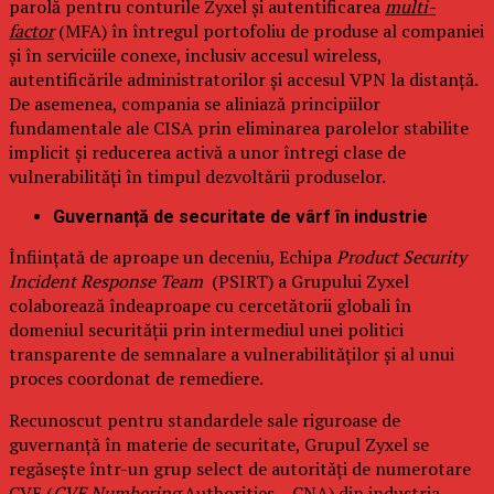
parolă pentru conturile Zyxel și autentificarea
multi-
factor
(MFA) în întregul portofoliu de produse al companiei
și în serviciile conexe, inclusiv accesul wireless,
autentificările administratorilor și accesul VPN la distanță.
De asemenea, compania se aliniază principiilor
fundamentale ale CISA prin eliminarea parolelor stabilite
implicit și reducerea activă a unor întregi clase de
vulnerabilități în timpul dezvoltării produselor.
Guvernanță de securitate de vârf în industrie
Înființată de aproape un deceniu, Echipa
Product Security
Incident Response Team
(PSIRT) a Grupului Zyxel
colaborează îndeaproape cu cercetătorii globali în
domeniul securității prin intermediul unei politici
transparente de semnalare a vulnerabilităților și al unui
proces coordonat de remediere.
Recunoscut pentru standardele sale riguroase de
guvernanță în materie de securitate, Grupul Zyxel se
regăsește într-un grup select de autorități de numerotare
CVE (
CVE Numbering
Authorities – CNA) din industria