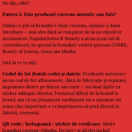
Nu din „vibe”.
Partea 2: Este produsul coreean autentic sau fals?
Odată ce știi că brandul e chiar coreean, rămâne a doua
întrebare — mai ales dacă ai cumpărat de la un vânzător
necunoscut. Popularitatea K-Beauty a atras și un val de
contrafaceri, în special la branduri-vedetă precum COSRX,
Beauty of Joseon, Anua sau Missha.
Iată la ce te uiți:
Codul de lot (batch code) și datele.
Produsele autentice
au un cod de lot alfanumeric, dată de fabricație și expirare,
imprimate direct pe flacon sau cutie — nu doar lipite ca
sticker adăugat ulterior. Formatul diferă de la brand la
brand, așa că un plasament neobișnuit nu e automat un
semn rău; important e ca imprimarea să pară făcută în
fabrică, coerentă.
QR code / hologramă / sticker de verificare.
Multe
branduri coreene (Missha, Dr.Jart+ și altele) includ