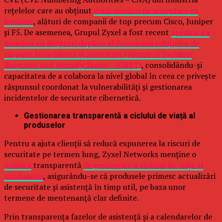
rețelelor care au obținut
două niveluri de acceptare ca
furnizor
, alături de companii de top precum Cisco, Juniper
și F5. De asemenea, Grupul Zyxel a fost recent
aprobat ca
membru cu drepturi depline al Forumului echipelor de
răspuns la incidente și securitate (
Forum of Incident
Response and Security Teams –
FIRST)
, consolidându-și
capacitatea de a colabora la nivel global în ceea ce privește
răspunsul coordonat la vulnerabilități și gestionarea
incidentelor de securitate cibernetică.
Gestionarea transparentă a ciclului de viață al
produselor
Pentru a ajuta clienții să reducă expunerea la riscuri de
securitate pe termen lung, Zyxel Networks menține o
politică
transparentă
de gestionare a ciclului de viață al
produselor
, asigurându-se că produsele primesc actualizări
de securitate și asistență în timp util, pe baza unor
termene de mentenanță clar definite.
Prin transparența fazelor de asistență și a calendarelor de