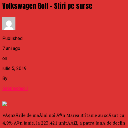
Volkswagen Golf – Stiri pe surse
Published
7 ani ago
on
iulie 5, 2019
By
Raspandacul
VÃ¢nzÄrile de maÅini noi Ã®n Marea Britanie au scÄzut cu
4,9% Ã®n iunie, la 223.421 unitÄÅ£i, a patra lunÄ de declin