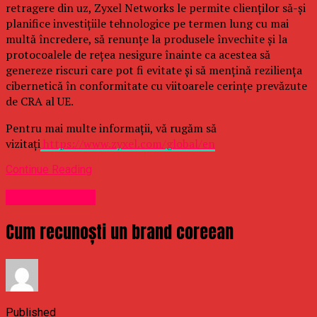
retragere din uz, Zyxel Networks le permite clienților să-și
planifice investițiile tehnologice pe termen lung cu mai
multă încredere, să renunțe la produsele învechite și la
protocoalele de rețea nesigure înainte ca acestea să
genereze riscuri care pot fi evitate și să mențină reziliența
cibernetică în conformitate cu viitoarele cerințe prevăzute
de CRA al UE.
Pentru mai multe informații, vă rugăm să
vizitați
https://www.zyxel.com/global/en
Continue Reading
Uncategorized
Cum recunoști un brand coreean
Published