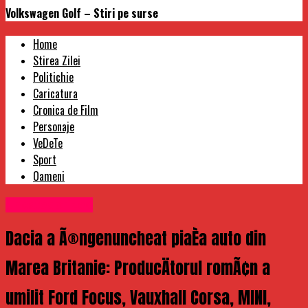
Volkswagen Golf – Stiri pe surse
Home
Stirea Zilei
Politichie
Caricatura
Cronica de Film
Personaje
VeDeTe
Sport
Oameni
Uncategorized
Dacia a Ã®ngenuncheat piaÈa auto din
Marea Britanie: ProducÄtorul romÃ¢n a
umilit Ford Focus, Vauxhall Corsa, MINI,