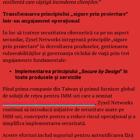
rezilientă care câștigă încrederea clienților.”
Transformarea principiului „sigure prin proiectare”
într-un angajament operațional
În loc să trateze securitatea cibernetică ca pe un aspect
secundar, Zyxel Networks integrează principiile „sigure
prin proiectare” în dezvoltarea produselor, gestionarea
vulnerabilităților și guvernanța ciclului de viață prin trei
angajamente fundamentale:
Implementarea principiului „
Secure by Design
” în
toate produsele și serviciile
Fiind prima companie din Taiwan și primul furnizor global
de soluții de rețea pentru IMM-uri care a semnat
angajamentul „Secure by Design” al CISA
, Zyxel Networks
continuă să introducă inițiative de securitate axate pe
IMM-uri, concepute pentru a reduce riscul operațional și a
simplifica implementarea securizată.
Aceste eforturi includ suportul pentru autentificarea fără