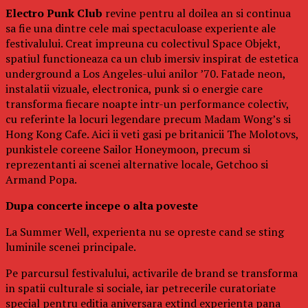
Electro Punk Club
revine pentru al doilea an si continua
sa fie una dintre cele mai spectaculoase experiente ale
festivalului. Creat impreuna cu colectivul Space Objekt,
spatiul functioneaza ca un club imersiv inspirat de estetica
underground a Los Angeles-ului anilor ’70. Fatade neon,
instalatii vizuale, electronica, punk si o energie care
transforma fiecare noapte intr-un performance colectiv,
cu referinte la locuri legendare precum Madam Wong’s si
Hong Kong Cafe. Aici ii veti gasi pe britanicii The Molotovs,
punkistele coreene Sailor Honeymoon, precum si
reprezentanti ai scenei alternative locale, Getchoo si
Armand Popa.
Dupa concerte incepe o alta poveste
La Summer Well, experienta nu se opreste cand se sting
luminile scenei principale.
Pe parcursul festivalului, activarile de brand se transforma
in spatii culturale si sociale, iar petrecerile curatoriate
special pentru editia aniversara extind experienta pana