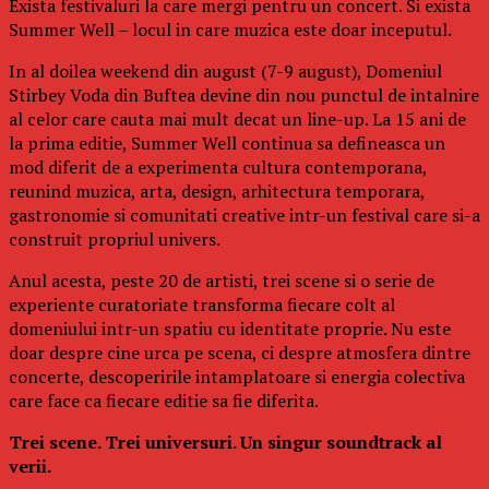
Exista festivaluri la care mergi pentru un concert. Si exista
Summer Well – locul in care muzica este doar inceputul.
In al doilea weekend din august (7-9 august), Domeniul
Stirbey Voda din Buftea devine din nou punctul de intalnire
al celor care cauta mai mult decat un line-up. La 15 ani de
la prima editie, Summer Well continua sa defineasca un
mod diferit de a experimenta cultura contemporana,
reunind muzica, arta, design, arhitectura temporara,
gastronomie si comunitati creative intr-un festival care si-a
construit propriul univers.
Anul acesta, peste 20 de artisti, trei scene si o serie de
experiente curatoriate transforma fiecare colt al
domeniului intr-un spatiu cu identitate proprie. Nu este
doar despre cine urca pe scena, ci despre atmosfera dintre
concerte, descoperirile intamplatoare si energia colectiva
care face ca fiecare editie sa fie diferita.
Trei scene. Trei universuri. Un singur soundtrack al
verii.