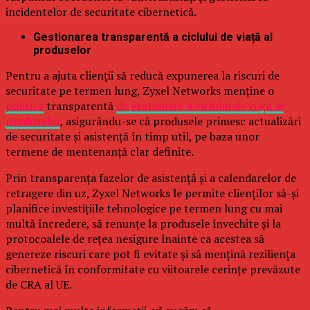
incidentelor de securitate cibernetică.
Gestionarea transparentă a ciclului de viață al
produselor
Pentru a ajuta clienții să reducă expunerea la riscuri de
securitate pe termen lung, Zyxel Networks menține o
politică
transparentă
de gestionare a ciclului de viață al
produselor
, asigurându-se că produsele primesc actualizări
de securitate și asistență în timp util, pe baza unor
termene de mentenanță clar definite.
Prin transparența fazelor de asistență și a calendarelor de
retragere din uz, Zyxel Networks le permite clienților să-și
planifice investițiile tehnologice pe termen lung cu mai
multă încredere, să renunțe la produsele învechite și la
protocoalele de rețea nesigure înainte ca acestea să
genereze riscuri care pot fi evitate și să mențină reziliența
cibernetică în conformitate cu viitoarele cerințe prevăzute
de CRA al UE.