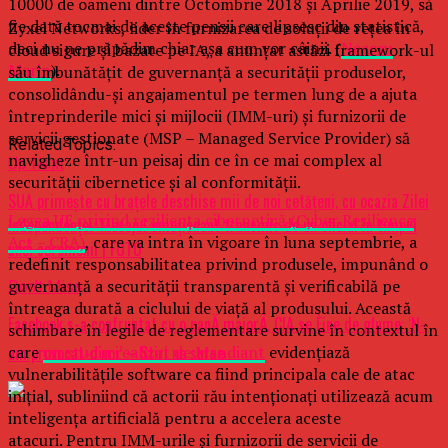
10000 de oameni dintre Octombrie 2018 și Aprilie 2019, să
fie dată tocmai de aceste pensii care lipsesc din statistică,
Zyxel Networks, lider în furnizarea de soluții de rețea în
deci nu ne prăpădim chiar așa cum vor câinii. (
Neacsu
cloud sigure și bazate pe IA, a anunțat astăzi framework-ul
Marin
).
său îmbunătățit de guvernanță a securității produselor,
consolidându-și angajamentul pe termen lung de a ajuta
întreprinderile mici și mijlocii (IMM-uri) și furnizorii de
servicii gestionate (MSP – Managed Service Provider) să
Related Topics:
navigheze într-un peisaj din ce în ce mai complex al
Up Next
securității cibernetice și al conformității.
SUA primeşte cu braţele deschise mii de noi cetăţeni, cu ocazia Zilei
Legea UE privind reziliența cibernetică (Cyber Resilience
Independenţei: Mesajul emoţionant transmis de un oficial în timpul
Act – CRA)
, care va intra în vigoare în luna septembrie, a
unei ceremonii | FOTO
redefinit responsabilitatea privind produsele, impunând o
guvernanță a securității transparentă și verificabilă pe
Don't Miss
întreaga durată a ciclului de viață al produsului. Această
Facebook s-a confruntat cu o panÄ majorÄ, CIA se Èine de glume: ‘N-
schimbare în legile de reglementare survine în contextul în
am provocat-o noi’ – Stiri pe surse
care
un studiu realizat de Mandiant
evidențiază
vulnerabilitățile software ca fiind principala cale de atac
inițial, subliniind că actorii rău intenționați utilizează acum
inteligența artificială pentru a accelera aceste
atacuri. Pentru IMM-urile și furnizorii de servicii de