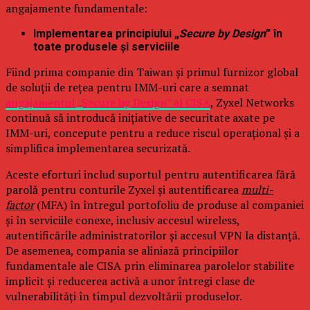
angajamente fundamentale:
Implementarea principiului „
Secure by Design
” în
toate produsele și serviciile
Fiind prima companie din Taiwan și primul furnizor global
de soluții de rețea pentru IMM-uri care a semnat
angajamentul „Secure by Design” al CISA
, Zyxel Networks
continuă să introducă inițiative de securitate axate pe
IMM-uri, concepute pentru a reduce riscul operațional și a
simplifica implementarea securizată.
Aceste eforturi includ suportul pentru autentificarea fără
parolă pentru conturile Zyxel și autentificarea
multi-
factor
(MFA) în întregul portofoliu de produse al companiei
și în serviciile conexe, inclusiv accesul wireless,
autentificările administratorilor și accesul VPN la distanță.
De asemenea, compania se aliniază principiilor
fundamentale ale CISA prin eliminarea parolelor stabilite
implicit și reducerea activă a unor întregi clase de
vulnerabilități în timpul dezvoltării produselor.