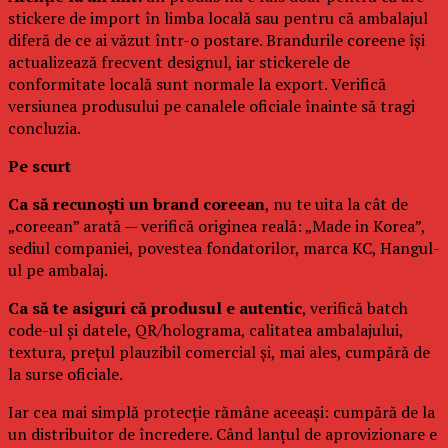
stickere de import în limba locală sau pentru că ambalajul
diferă de ce ai văzut într-o postare. Brandurile coreene își
actualizează frecvent designul, iar stickerele de
conformitate locală sunt normale la export. Verifică
versiunea produsului pe canalele oficiale înainte să tragi
concluzia.
Pe scurt
Ca să recunoști un brand coreean
, nu te uita la cât de
„coreean” arată — verifică originea reală: „Made in Korea”,
sediul companiei, povestea fondatorilor, marca KC, Hangul-
ul pe ambalaj.
Ca să te asiguri că produsul e autentic
, verifică batch
code-ul și datele, QR/holograma, calitatea ambalajului,
textura, prețul plauzibil comercial și, mai ales, cumpără de
la surse oficiale.
Iar cea mai simplă protecție rămâne aceeași: cumpără de la
un distribuitor de încredere. Când lanțul de aprovizionare e