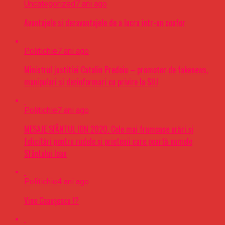
Uncategorized
7 ani ago
Avantajele si dezavantajele de a lucra intr-un coafor
Politichie
7 ani ago
Ministrul justitiei Catalin Predoiu – promotor de fakenews,
manipulari si dezinformari cu privire la SIIJ
Politichie
7 ani ago
MESAJE SFÂNTUL ION 2020. Cele mai frumoase urări şi
felicitări pentru rudele şi prietenii care poartă numele
Sfântului Ioan
Politichie
4 ani ago
Vine Ceaușescu !?