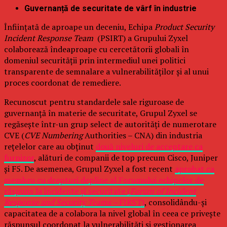
Guvernanță de securitate de vârf în industrie
Înființată de aproape un deceniu, Echipa
Product Security
Incident Response Team
(PSIRT) a Grupului Zyxel
colaborează îndeaproape cu cercetătorii globali în
domeniul securității prin intermediul unei politici
transparente de semnalare a vulnerabilităților și al unui
proces coordonat de remediere.
Recunoscut pentru standardele sale riguroase de
guvernanță în materie de securitate, Grupul Zyxel se
regăsește într-un grup select de autorități de numerotare
CVE (
CVE Numbering
Authorities – CNA) din industria
rețelelor care au obținut
două niveluri de acceptare ca
furnizor
, alături de companii de top precum Cisco, Juniper
și F5. De asemenea, Grupul Zyxel a fost recent
aprobat ca
membru cu drepturi depline al Forumului echipelor de
răspuns la incidente și securitate (
Forum of Incident
Response and Security Teams –
FIRST)
, consolidându-și
capacitatea de a colabora la nivel global în ceea ce privește
răspunsul coordonat la vulnerabilități și gestionarea