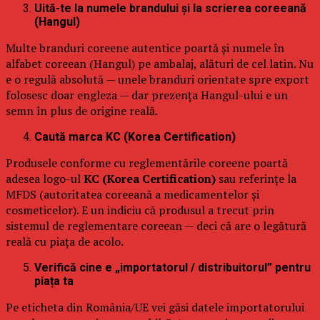
Uită-te la numele brandului și la scrierea coreeană
(Hangul)
Multe branduri coreene autentice poartă și numele în
alfabet coreean (Hangul) pe ambalaj, alături de cel latin. Nu
e o regulă absolută — unele branduri orientate spre export
folosesc doar engleza — dar prezența Hangul-ului e un
semn în plus de origine reală.
Caută marca KC (Korea Certification)
Produsele conforme cu reglementările coreene poartă
adesea logo-ul
KC (Korea Certification)
sau referințe la
MFDS (autoritatea coreeană a medicamentelor și
cosmeticelor). E un indiciu că produsul a trecut prin
sistemul de reglementare coreean — deci că are o legătură
reală cu piața de acolo.
Verifică cine e „importatorul / distribuitorul” pentru
piața ta
Pe eticheta din România/UE vei găsi datele importatorului