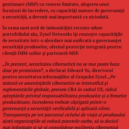
gestionare (MSP) cu resurse limitate, alegerea unor
furnizori de încredere, cu capacități mature de guvernanță
a securității, a devenit mai importantă ca niciodată.
În urma unei serii de îmbunătățiri recente aduse
portofoliului său, Zyxel Networks își reunește capacitățile
de securitate într-o abordare mai unificată a guvernanței
securității produselor, oferind protecție integrată pentru
clienții IMM-urilor și partenerii MSP.
„În prezent, securitatea cibernetică nu se mai poate baza
doar pe promisiuni
”, a declarat Edward Yu, directorul
pentru securitatea informațiilor al Grupului Zyxel. „
Pe
măsură ce amenințările cibernetice se intensifică și
reglementările globale, precum CRA în cadrul UE, ridică
așteptările privind responsabilitatea produselor și a firmelor
producătoare, încrederea trebuie câștigată printr-o
guvernanță a securității verificabilă și aplicată zilnic.
Transparența pe tot parcursul ciclului de viață al produsului
ajută organizațiile să reducă punctele oarbe, să ia decizii
mai informate și să-și consolideze reziliența cibernetică