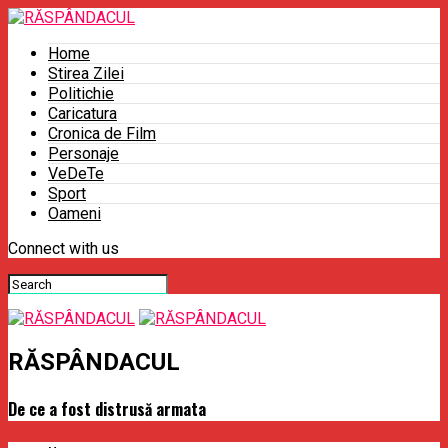
Home
Stirea Zilei
Politichie
Caricatura
Cronica de Film
Personaje
VeDeTe
Sport
Oameni
Connect with us
RĂSPÂNDACUL
De ce a fost distrusă armata