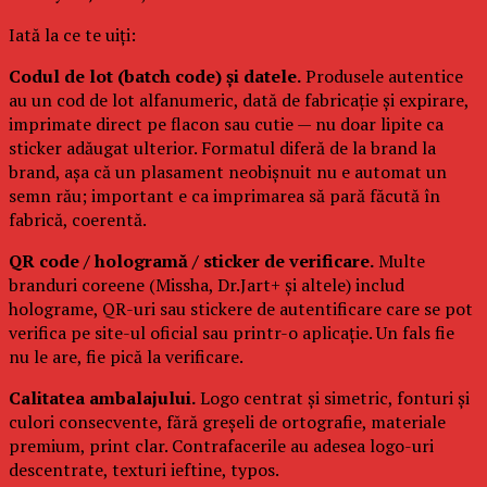
Iată la ce te uiți:
Codul de lot (batch code) și datele.
Produsele autentice
au un cod de lot alfanumeric, dată de fabricație și expirare,
imprimate direct pe flacon sau cutie — nu doar lipite ca
sticker adăugat ulterior. Formatul diferă de la brand la
brand, așa că un plasament neobișnuit nu e automat un
semn rău; important e ca imprimarea să pară făcută în
fabrică, coerentă.
QR code / hologramă / sticker de verificare.
Multe
branduri coreene (Missha, Dr.Jart+ și altele) includ
holograme, QR-uri sau stickere de autentificare care se pot
verifica pe site-ul oficial sau printr-o aplicație. Un fals fie
nu le are, fie pică la verificare.
Calitatea ambalajului.
Logo centrat și simetric, fonturi și
culori consecvente, fără greșeli de ortografie, materiale
premium, print clar. Contrafacerile au adesea logo-uri
descentrate, texturi ieftine, typos.