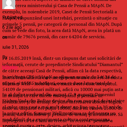
conducerea ministerului și Casa de Pensii a MApN. De
exemplu, în noiembrie 2019, Casei de Pensii Sectorială a
Published
MApN, răspunzând unei întrebări, prezintă o situație cu
primele 5 pensii, pe categorii de personal din MApN. După
6 zile ago
cum se vede din foto, la acea dată MApN, avea în plată un
număr de 79676 pensii, din care 64204 de serviciu.
on
iulie 31, 2026
By
Pe 16.05.2019 însă, dintr-un răspuns dat unei solicitări de
informații, cerute de președintele Sindicatului ”Diamantul”
b2bseo
de către aceeași Casă de Pensii, aflăm că la data respectivă,
în evidența CPS a MApN se aflau un număr de 34624 de
Exista festivaluri la care mergi pentru un concert. Si exista
ofițeri și 19585 subofițeri, ceea ce duce la un total de
Summer Well – locul in care muzica este doar inceputul.
54109 de pensionari militari, adică cu 10000 mai puțin asta
In al doilea weekend din august (7-9 august), Domeniul
în situația în care datele nu cuprind și pensiile de
Stirbey Voda din Buftea devine din nou punctul de intalnire
invaliditate și de urmaș. Se pune întrebarea absolut logică,
al celor care cauta mai mult decat un line-up. La 15 ani de
unde au dispărut cel puțin 10000, dacă nu cumva 25000 de
la prima editie, Summer Well continua sa defineasca un
pensii, dacă includem și pensiile de urmaș și invaliditate. Să
mod diferit de a experimenta cultura contemporana,
înțelegem că în 6 luni au trecut ”în rezerva” pensiile a
reunind muzica, arta, design, arhitectura temporara,
10000 de militari ? Tare aș vrea să cunosc de unde e această