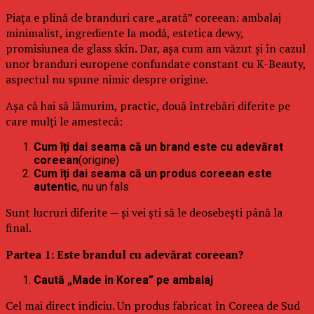
Piața e plină de branduri care „arată” coreean: ambalaj
minimalist, ingrediente la modă, estetica dewy,
promisiunea de glass skin. Dar, așa cum am văzut și în cazul
unor branduri europene confundate constant cu K-Beauty,
aspectul nu spune nimic despre origine.
Așa că hai să lămurim, practic, două întrebări diferite pe
care mulți le amestecă:
Cum îți dai seama că un brand este cu adevărat
coreean
(origine)
Cum îți dai seama că un produs coreean este
autentic
, nu un fals
Sunt lucruri diferite — și vei ști să le deosebești până la
final.
Partea 1: Este brandul cu adevărat coreean?
Caută „Made in Korea” pe ambalaj
Cel mai direct indiciu. Un produs fabricat în Coreea de Sud