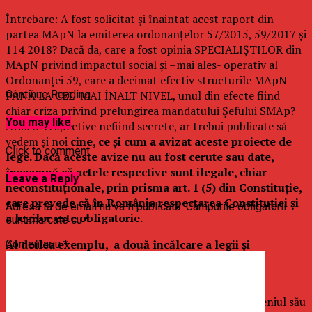
Întrebare: A fost solicitat și înaintat acest raport din
partea MApN la emiterea ordonanțelor 57/2015, 59/2017 și
114 2018? Dacă da, care a fost opinia SPECIALIȘTILOR din
MApN privind impactul social și –mai ales- operativ al
Ordonanței 59, care a decimat efectiv structurile MApN
PÂNĂ LA CEL MAI ÎNALT NIVEL, unul din efecte fiind
Continue Reading
chiar criza privind prelungirea mandatului Șefului SMAp?
You may like
Avizele respective nefiind secrete, ar trebui publicate să
vedem și noi
cine, ce și cum a avizat aceste proiecte de
Click to comment
lege. Dacă aceste avize nu au fost cerute sau date,
înseamnă că actele respective sunt ilegale, chiar
Leave a Reply
neconstituționale, prin prisma art. 1 (5) din Constituție,
care prevede că în România respectarea Constituției și
Adresa ta de email nu va fi publicată.
Câmpurile obligatorii
a legilor este obligatorie.
sunt marcate cu
*
Al doilea exemplu, a două încălcare a legii și
Comentariu
*
Constituției
O altă lege, Legea 346/2006 prevede la art 5(3) că
”elaborarea proiectelor de acte normative din domeniul său