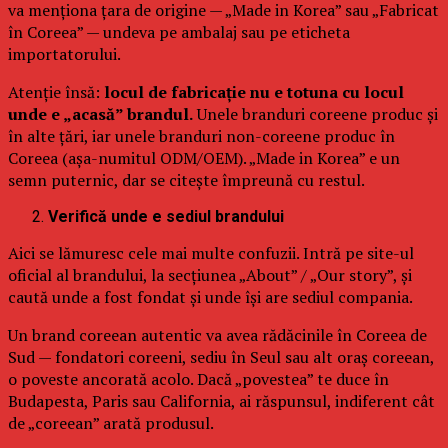
va menționa țara de origine — „Made in Korea” sau „Fabricat
în Coreea” — undeva pe ambalaj sau pe eticheta
importatorului.
Atenție însă:
locul de fabricație nu e totuna cu locul
unde e „acasă” brandul.
Unele branduri coreene produc și
în alte țări, iar unele branduri non-coreene produc în
Coreea (așa-numitul ODM/OEM). „Made in Korea” e un
semn puternic, dar se citește împreună cu restul.
Verifică unde e sediul brandului
Aici se lămuresc cele mai multe confuzii. Intră pe site-ul
oficial al brandului, la secțiunea „About” / „Our story”, și
caută unde a fost fondat și unde își are sediul compania.
Un brand coreean autentic va avea rădăcinile în Coreea de
Sud — fondatori coreeni, sediu în Seul sau alt oraș coreean,
o poveste ancorată acolo. Dacă „povestea” te duce în
Budapesta, Paris sau California, ai răspunsul, indiferent cât
de „coreean” arată produsul.