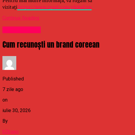
Pentru mai multe informații, vă rugăm să
vizitați
https://www.zyxel.com/global/en
Continue Reading
Uncategorized
Cum recunoști un brand coreean
Published
7 zile ago
on
iulie 30, 2026
By
b2bseo