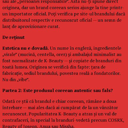
sau ale „persoanei responsabile”. Asta nu-ți spune direct
originea, dar un brand coreean serios ajunge la tine printr-
un importator oficial. Poți verifica pe site-ul brandului dacă
distribuitorul respectiv e recunoscut oficial — un semn de
lanț de aprovizionare curat.
De reținut
Estetica nu e dovadă.
Un nume în engleză, ingredientele
„virale” (mucină, centella, orez) și ambalajul minimalist au
fost normalizate de K-Beauty — și copiate de branduri din
toată lumea. Originea se verifică din fapte: țara de
fabricație, sediul brandului, povestea reală a fondatorilor.
Nu din „vibe”.
Partea 2: Este produsul coreean autentic sau fals?
Odată ce știi că brandul e chiar coreean, rămâne a doua
întrebare — mai ales dacă ai cumpărat de la un vânzător
necunoscut. Popularitatea K-Beauty a atras și un val de
contrafaceri, în special la branduri-vedetă precum COSRX,
Beauty of Joseon, Anua sau Missha.