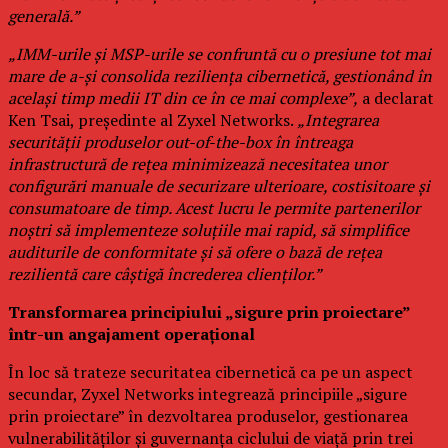
generală.”
„IMM-urile și MSP-urile se confruntă cu o presiune tot mai
mare de a-și consolida reziliența cibernetică, gestionând în
același timp medii IT din ce în ce mai complexe”,
a declarat
Ken Tsai, președinte al Zyxel Networks.
„Integrarea
securității produselor out-of-the-box în întreaga
infrastructură de rețea minimizează necesitatea unor
configurări manuale de securizare ulterioare, costisitoare și
consumatoare de timp. Acest lucru le permite partenerilor
noștri să implementeze soluțiile mai rapid, să simplifice
auditurile de conformitate și să ofere o bază de rețea
rezilientă care câștigă încrederea clienților.”
Transformarea principiului „sigure prin proiectare”
într-un angajament operațional
În loc să trateze securitatea cibernetică ca pe un aspect
secundar, Zyxel Networks integrează principiile „sigure
prin proiectare” în dezvoltarea produselor, gestionarea
vulnerabilităților și guvernanța ciclului de viață prin trei