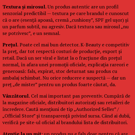
Textura și mirosul.
Un produs autentic are un profil
senzorial predictibil — textura pe care brandul e cunoscut
că o are (esență apoasă, cremă „cushiony”, SPF gel ușor) și
un parfum subtil, nu agresiv. Dacă textura sau mirosul „nu
se potrivesc”, e un semnal.
Prețul.
Poate cel mai bun detector. K-Beauty e competitiv
la preț, dar tot respectă costuri de producție, export și
retail. Dacă un ser viral e listat la o fracțiune din prețul
normal, în afara unei promoții oficiale, explicația rareori e
generoasă: fals, expirat, stoc deturnat sau produs cu
ambalaj schimbat. Nu orice reducere e suspectă — dar un
preț „de mister” pentru un produs foarte căutat, da.
Vânzătorul.
Cel mai important pas preventiv. Cumpără de
la magazine oficiale, distribuitori autorizați sau retaileri de
încredere. Caută mențiuni de tip „Authorized Seller” /
„Official Store” și transparență privind sursa. Când ai dubii,
verifică pe site-ul oficial al brandului lista de distribuitori.
Atenție la un mit:
un produs nu e fals doar pentru că are