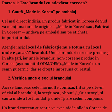
Partea 1: Este brandul cu adevărat coreean?
Caută „Made in Korea” pe ambalaj
Cel mai direct indiciu. Un produs fabricat în Coreea de Sud
va menționa țara de origine — „Made in Korea” sau „Fabricat
în Coreea” — undeva pe ambalaj sau pe eticheta
importatorului.
Atenție însă:
locul de fabricație nu e totuna cu locul
unde e „acasă” brandul.
Unele branduri coreene produc și
în alte țări, iar unele branduri non-coreene produc în
Coreea (așa-numitul ODM/OEM). „Made in Korea” e un
semn puternic, dar se citește împreună cu restul.
Verifică unde e sediul brandului
Aici se lămuresc cele mai multe confuzii. Intră pe site-ul
oficial al brandului, la secțiunea „About” / „Our story”, și
caută unde a fost fondat și unde își are sediul compania.
Un brand coreean autentic va avea rădăcinile în Coreea de