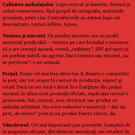
Calitatea ambalajului.
Logo centrat și simetric, fonturi și
culori consecvente, fără greșeli de ortografie, materiale
premium, print clar. Contrafacerile au adesea logo-uri
descentrate, texturi ieftine, typos.
Textura și mirosul.
Un produs autentic are un profil
senzorial predictibil — textura pe care brandul e cunoscut
că o are (esență apoasă, cremă „cushiony”, SPF gel ușor) și
un parfum subtil, nu agresiv. Dacă textura sau mirosul „nu
se potrivesc”, e un semnal.
Prețul.
Poate cel mai bun detector. K-Beauty e competitiv
la preț, dar tot respectă costuri de producție, export și
retail. Dacă un ser viral e listat la o fracțiune din prețul
normal, în afara unei promoții oficiale, explicația rareori e
generoasă: fals, expirat, stoc deturnat sau produs cu
ambalaj schimbat. Nu orice reducere e suspectă — dar un
preț „de mister” pentru un produs foarte căutat, da.
Vânzătorul.
Cel mai important pas preventiv. Cumpără de
la magazine oficiale, distribuitori autorizați sau retaileri de