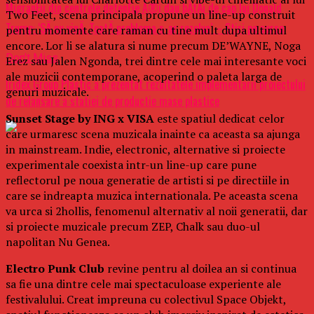
MigranÈii din centrele detenÈie Ã®i dau bÄtÄi de cap lui Donald
Two Feet, scena principala propune un line-up construit
Trump: ‘SÄ nu vinÄ. ToatÄ problema s-ar rezolva’ – Stiri pe surse
pentru momente care raman cu tine mult dupa ultimul
encore. Lor li se alatura si nume precum DE’WAYNE, Noga
Don't Miss
Erez sau Jalen Ngonda, trei dintre cele mai interesante voci
ale muzicii contemporane, acoperind o paleta larga de
Iridex Group Plastic a prezentat rezultatele implementarii proiectului
genuri muzicale.
de relansare a statiei de productie mase plastice
Sunset Stage by ING x VISA
este spatiul dedicat celor
care urmaresc scena muzicala inainte ca aceasta sa ajunga
in mainstream. Indie, electronic, alternative si proiecte
experimentale coexista intr-un line-up care pune
reflectorul pe noua generatie de artisti si pe directiile in
care se indreapta muzica internationala. Pe aceasta scena
va urca si 2hollis, fenomenul alternativ al noii generatii, dar
si proiecte muzicale precum ZEP, Chalk sau duo-ul
napolitan Nu Genea.
Electro Punk Club
revine pentru al doilea an si continua
sa fie una dintre cele mai spectaculoase experiente ale
festivalului. Creat impreuna cu colectivul Space Objekt,