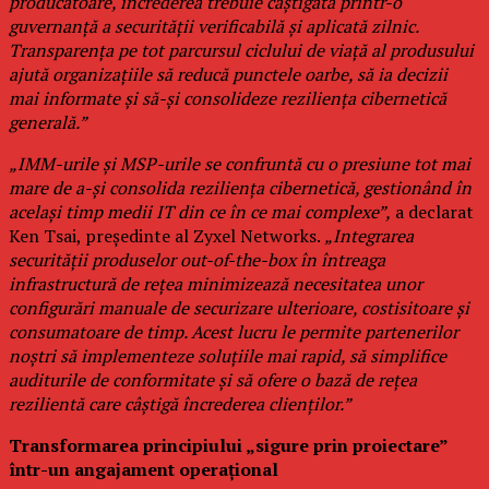
producătoare, încrederea trebuie câștigată printr-o
guvernanță a securității verificabilă și aplicată zilnic.
Transparența pe tot parcursul ciclului de viață al produsului
ajută organizațiile să reducă punctele oarbe, să ia decizii
mai informate și să-și consolideze reziliența cibernetică
generală.”
„IMM-urile și MSP-urile se confruntă cu o presiune tot mai
mare de a-și consolida reziliența cibernetică, gestionând în
același timp medii IT din ce în ce mai complexe”,
a declarat
Ken Tsai, președinte al Zyxel Networks.
„Integrarea
securității produselor out-of-the-box în întreaga
infrastructură de rețea minimizează necesitatea unor
configurări manuale de securizare ulterioare, costisitoare și
consumatoare de timp. Acest lucru le permite partenerilor
noștri să implementeze soluțiile mai rapid, să simplifice
auditurile de conformitate și să ofere o bază de rețea
rezilientă care câștigă încrederea clienților.”
Transformarea principiului „sigure prin proiectare”
într-un angajament operațional