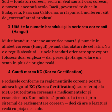
Sud — fondatori coreeni, sediu în Seul sau alt oraș coreean,
o poveste ancorată acolo. Dacă „povestea” te duce în
Budapesta, Paris sau California, ai răspunsul, indiferent cât
de „coreean” arată produsul.
Uită-te la numele brandului și la scrierea coreeană
(Hangul)
Multe branduri coreene autentice poartă și numele în
alfabet coreean (Hangul) pe ambalaj, alături de cel latin. Nu
e o regulă absolută — unele branduri orientate spre export
folosesc doar engleza — dar prezența Hangul-ului e un
semn în plus de origine reală.
Caută marca KC (Korea Certification)
Produsele conforme cu reglementările coreene poartă
adesea logo-ul
KC (Korea Certification)
sau referințe la
MFDS (autoritatea coreeană a medicamentelor și
cosmeticelor). E un indiciu că produsul a trecut prin
sistemul de reglementare coreean — deci că are o legătură
reală cu piața de acolo.