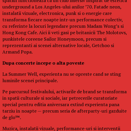
spatiul functioneaza ca un club imersiv inspirat de estetica
underground a Los Angeles-ului anilor ’70. Fatade neon,
instalatii vizuale, electronica, punk si o energie care
transforma fiecare noapte intr-un performance colectiv,
cu referinte la locuri legendare precum Madam Wong’s si
Hong Kong Cafe. Aici ii veti gasi pe britanicii The Molotovs,
punkistele coreene Sailor Honeymoon, precum si
reprezentanti ai scenei alternative locale, Getchoo si
Armand Popa.
Dupa concerte incepe o alta poveste
La Summer Well, experienta nu se opreste cand se sting
luminile scenei principale.
Pe parcursul festivalului, activarile de brand se transforma
in spatii culturale si sociale, iar petrecerile curatoriate
special pentru editia aniversara extind experienta pana
tarziu in noapte — precum seria de afterparty-uri gazduite
de glo™.
Muzica, instalatii vizuale, performance-uri si interventii