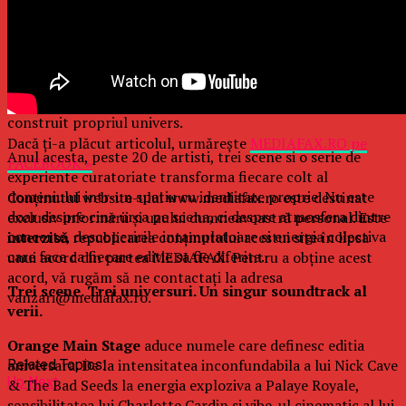
Stirbey Voda din Buftea devine din nou punctul de intalnire
al celor care cauta mai mult decat un line-up. La 15 ani de
la prima editie, Summer Well continua sa defineasca un
mod diferit de a experimenta cultura contemporana,
reunind muzica, arta, design, arhitectura temporara,
gastronomie si comunitati creative intr-un festival care si-a
construit propriul univers.
Dacă ţi-a plăcut articolul, urmăreşte
MEDIAFAX.RO pe
Anul acesta, peste 20 de artisti, trei scene si o serie de
FACEBOOK »
experiente curatoriate transforma fiecare colt al
domeniului intr-un spatiu cu identitate proprie. Nu este
Conținutul website-ului www.mediafax.ro este destinat
doar despre cine urca pe scena, ci despre atmosfera dintre
exclusiv informării și uzului dumneavoastră personal. Este
concerte, descoperirile intamplatoare si energia colectiva
interzisă
republicarea conținutului acestui site în lipsa
care face ca fiecare editie sa fie diferita.
unui acord din partea MEDIAFAX. Pentru a obține acest
acord, vă rugăm să ne contactați la adresa
Trei scene. Trei universuri. Un singur soundtrack al
vanzari@mediafax.ro.
verii.
Orange Main Stage
aduce numele care definesc editia
aniversara. De la intensitatea inconfundabila a lui Nick Cave
Related Topics:
Up Next
& The Bad Seeds la energia exploziva a Palaye Royale,
sensibilitatea lui Charlotte Cardin si vibe-ul cinematic al lui