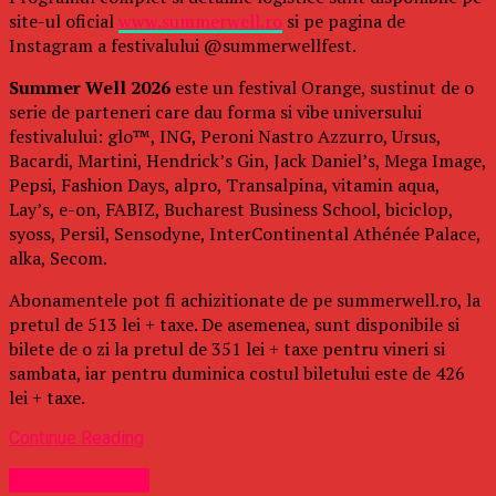
site-ul oficial
www.summerwell.ro
si pe pagina de
Instagram a festivalului @summerwellfest.
Summer Well 2026
este un festival Orange, sustinut de o
serie de parteneri care dau forma si vibe universului
festivalului: glo™, ING, Peroni Nastro Azzurro, Ursus,
Bacardi, Martini, Hendrick’s Gin, Jack Daniel’s, Mega Image,
Pepsi, Fashion Days, alpro, Transalpina, vitamin aqua,
Lay’s, e-on, FABIZ, Bucharest Business School, biciclop,
syoss, Persil, Sensodyne, InterContinental Athénée Palace,
alka, Secom.
Abonamentele pot fi achizitionate de pe summerwell.ro, la
pretul de 513 lei + taxe. De asemenea, sunt disponibile si
bilete de o zi la pretul de 351 lei + taxe pentru vineri si
sambata, iar pentru duminica costul biletului este de 426
lei + taxe.
Continue Reading
Uncategorized