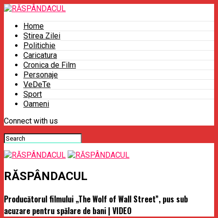
Home
Stirea Zilei
Politichie
Caricatura
Cronica de Film
Personaje
VeDeTe
Sport
Oameni
Connect with us
RĂSPÂNDACUL
Producătorul filmului „The Wolf of Wall Street”, pus sub
acuzare pentru spălare de bani | VIDEO