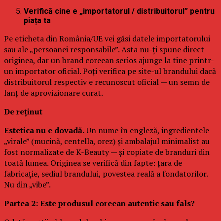
Verifică cine e „importatorul / distribuitorul” pentru
piața ta
Pe eticheta din România/UE vei găsi datele importatorului
sau ale „persoanei responsabile”. Asta nu-ți spune direct
originea, dar un brand coreean serios ajunge la tine printr-
un importator oficial. Poți verifica pe site-ul brandului dacă
distribuitorul respectiv e recunoscut oficial — un semn de
lanț de aprovizionare curat.
De reținut
Estetica nu e dovadă.
Un nume în engleză, ingredientele
„virale” (mucină, centella, orez) și ambalajul minimalist au
fost normalizate de K-Beauty — și copiate de branduri din
toată lumea. Originea se verifică din fapte: țara de
fabricație, sediul brandului, povestea reală a fondatorilor.
Nu din „vibe”.
Partea 2: Este produsul coreean autentic sau fals?