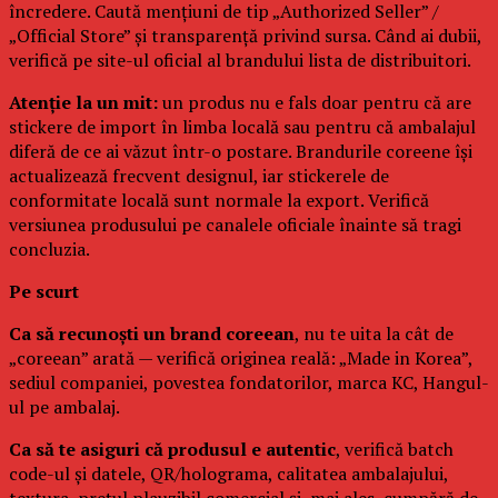
încredere. Caută mențiuni de tip „Authorized Seller” /
„Official Store” și transparență privind sursa. Când ai dubii,
verifică pe site-ul oficial al brandului lista de distribuitori.
Atenție la un mit:
un produs nu e fals doar pentru că are
stickere de import în limba locală sau pentru că ambalajul
diferă de ce ai văzut într-o postare. Brandurile coreene își
actualizează frecvent designul, iar stickerele de
conformitate locală sunt normale la export. Verifică
versiunea produsului pe canalele oficiale înainte să tragi
concluzia.
Pe scurt
Ca să recunoști un brand coreean
, nu te uita la cât de
„coreean” arată — verifică originea reală: „Made in Korea”,
sediul companiei, povestea fondatorilor, marca KC, Hangul-
ul pe ambalaj.
Ca să te asiguri că produsul e autentic
, verifică batch
code-ul și datele, QR/holograma, calitatea ambalajului,
textura, prețul plauzibil comercial și, mai ales, cumpără de