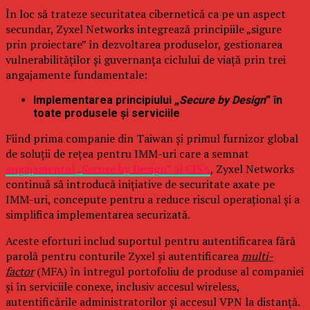
În loc să trateze securitatea cibernetică ca pe un aspect
secundar, Zyxel Networks integrează principiile „sigure
prin proiectare” în dezvoltarea produselor, gestionarea
vulnerabilităților și guvernanța ciclului de viață prin trei
angajamente fundamentale:
Implementarea principiului „
Secure by Design
” în
toate produsele și serviciile
Fiind prima companie din Taiwan și primul furnizor global
de soluții de rețea pentru IMM-uri care a semnat
angajamentul „Secure by Design” al CISA
, Zyxel Networks
continuă să introducă inițiative de securitate axate pe
IMM-uri, concepute pentru a reduce riscul operațional și a
simplifica implementarea securizată.
Aceste eforturi includ suportul pentru autentificarea fără
parolă pentru conturile Zyxel și autentificarea
multi-
factor
(MFA) în întregul portofoliu de produse al companiei
și în serviciile conexe, inclusiv accesul wireless,
autentificările administratorilor și accesul VPN la distanță.