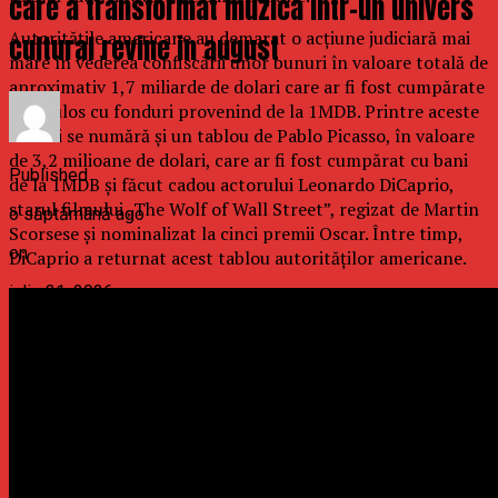
care a transformat muzica intr-un univers
Autorităţile americane au demarat o acţiune judiciară mai
cultural revine in august
mare în vederea confiscării unor bunuri în valoare totală de
aproximativ 1,7 miliarde de dolari care ar fi fost cumpărate
fraudulos cu fonduri provenind de la 1MDB. Printre aceste
bunuri se numără şi un tablou de Pablo Picasso, în valoare
de 3,2 milioane de dolari, care ar fi fost cumpărat cu bani
Published
de la 1MDB şi făcut cadou actorului Leonardo DiCaprio,
starul filmului „The Wolf of Wall Street”, regizat de Martin
o săptămână ago
Scorsese şi nominalizat la cinci premii Oscar. Între timp,
on
DiCaprio a returnat acest tablou autorităţilor americane.
iulie 31, 2026
By
b2bseo
Exista festivaluri la care mergi pentru un concert. Si exista
Summer Well – locul in care muzica este doar inceputul.
In al doilea weekend din august (7-9 august), Domeniul