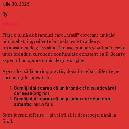
iulie 30, 2026
By
b2bseo
Piața e plină de branduri care „arată” coreean: ambalaj
minimalist, ingrediente la modă, estetica dewy,
promisiunea de glass skin. Dar, așa cum am văzut și în cazul
unor branduri europene confundate constant cu K-Beauty,
aspectul nu spune nimic despre origine.
Așa că hai să lămurim, practic, două întrebări diferite pe
care mulți le amestecă:
Cum îți dai seama că un brand este cu adevărat
coreean
(origine)
Cum îți dai seama că un produs coreean este
autentic
, nu un fals
Sunt lucruri diferite — și vei ști să le deosebești până la
final.