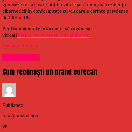
genereze riscuri care pot fi evitate și să mențină reziliența
cibernetică în conformitate cu viitoarele cerințe prevăzute
de CRA al UE.
Pentru mai multe informații, vă rugăm să
vizitați
https://www.zyxel.com/global/en
Continue Reading
Uncategorized
Cum recunoști un brand coreean
Published
o săptămână ago
on