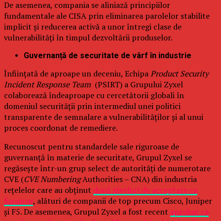
De asemenea, compania se aliniază principiilor
fundamentale ale CISA prin eliminarea parolelor stabilite
implicit și reducerea activă a unor întregi clase de
vulnerabilități în timpul dezvoltării produselor.
Guvernanță de securitate de vârf în industrie
Înființată de aproape un deceniu, Echipa
Product Security
Incident Response Team
(PSIRT) a Grupului Zyxel
colaborează îndeaproape cu cercetătorii globali în
domeniul securității prin intermediul unei politici
transparente de semnalare a vulnerabilităților și al unui
proces coordonat de remediere.
Recunoscut pentru standardele sale riguroase de
guvernanță în materie de securitate, Grupul Zyxel se
regăsește într-un grup select de autorități de numerotare
CVE (
CVE Numbering
Authorities – CNA) din industria
rețelelor care au obținut
două niveluri de acceptare ca
furnizor
, alături de companii de top precum Cisco, Juniper
și F5. De asemenea, Grupul Zyxel a fost recent
aprobat ca