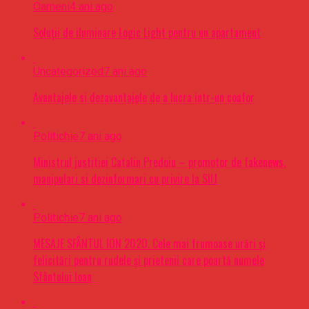
Oameni
4 ani ago
Soluții de iluminare Logic Light pentru un apartament
Uncategorized
7 ani ago
Avantajele si dezavantajele de a lucra intr-un coafor
Politichie
7 ani ago
Ministrul justitiei Catalin Predoiu – promotor de fakenews,
manipulari si dezinformari cu privire la SIIJ
Politichie
7 ani ago
MESAJE SFÂNTUL ION 2020. Cele mai frumoase urări şi
felicitări pentru rudele şi prietenii care poartă numele
Sfântului Ioan