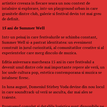
artistice creeaza in fiecare seara un nou context de
intalnire si explorare, intr-un playground urban in care
granitele dintre club, galerie si festival devin tot mai greu
de definit.
15 ani de Summer Well
Intr-un peisaj in care festivalurile se schimba constant,
Summer Well si-a pastrat identitatea: un eveniment
construit in jurul curiozitatii, al comunitatilor creative si al
experientelor care merg dincolo de muzica.
Editia aniversara marcheaza 15 ani in care festivalul a
devenit unul dintre cele mai importante repere ale verii, un
loc unde cultura pop, estetica contemporana si muzica se
intalnesc firesc.
In luna august, Domeniul Stirbey Voda devine din nou locul
in care soundtrack-ul verii se asculta, dar mai ales se
traieste.
Programul complet si detaliile logistice sunt disponibile pe