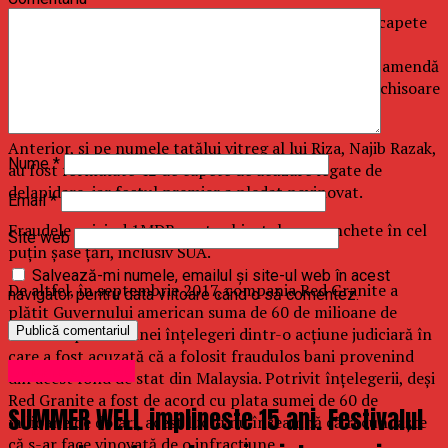
Riza Aziz, pe numele căruia au fost formulate cinci capete
de acuzare legate de spălarea de bani, s-a declarat
nevinovat. Pentru fiecare cap de acuzare, Riza riscă amendă
de 1,21 de milioane de dolari, până la cinci ani de închisoare
sau ambele pedepse.
Anterior, şi pe numele tatălui vitreg al lui Riza, Najib Razak,
Nume
*
au fost formulate 42 de capete de acuzare legate de
delapidare, iar fostul premier a pledat nevinovat.
Email
*
Fraudele privind 1MDB sunt subiectul unor anchete în cel
Site web
puţin şase ţări, inclusiv SUA.
Salvează-mi numele, emailul și site-ul web în acest
De altfel, în septembrie 2017, compania Red Granite a
navigator pentru data viitoare când o să comentez.
plătit Guvernului american suma de 60 de milioane de
dolari ca parte a unei înţelegeri dintr-o acţiune judiciară în
care a fost acuzată că a folosit fraudulos bani provenind
Uncategorized
din acest fond de stat din Malaysia. Potrivit înţelegerii, deşi
Red Granite a fost de acord cu plata sumei de 60 de
SUMMER WELL implineste 15 ani. Festivalul
milioane de dolari, acest lucru nu înseamnă că recunoaşte
că s-ar face vinovată de o infracţiune.