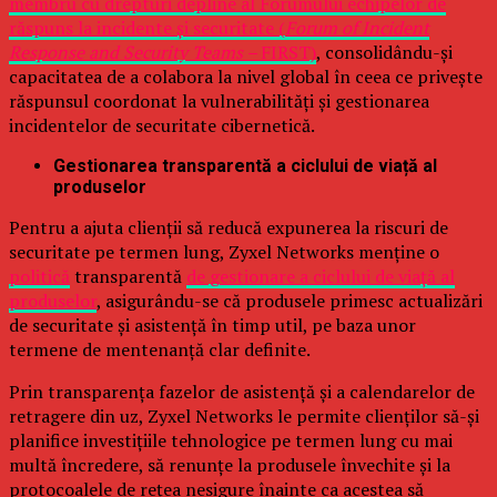
membru cu drepturi depline al Forumului echipelor de
răspuns la incidente și securitate (
Forum of Incident
Response and Security Teams –
FIRST)
, consolidându-și
capacitatea de a colabora la nivel global în ceea ce privește
răspunsul coordonat la vulnerabilități și gestionarea
incidentelor de securitate cibernetică.
Gestionarea transparentă a ciclului de viață al
produselor
Pentru a ajuta clienții să reducă expunerea la riscuri de
securitate pe termen lung, Zyxel Networks menține o
politică
transparentă
de gestionare a ciclului de viață al
produselor
, asigurându-se că produsele primesc actualizări
de securitate și asistență în timp util, pe baza unor
termene de mentenanță clar definite.
Prin transparența fazelor de asistență și a calendarelor de
retragere din uz, Zyxel Networks le permite clienților să-și
planifice investițiile tehnologice pe termen lung cu mai
multă încredere, să renunțe la produsele învechite și la
protocoalele de rețea nesigure înainte ca acestea să