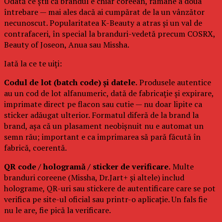
Odată ce știi că brandul e chiar coreean, rămâne a doua
întrebare — mai ales dacă ai cumpărat de la un vânzător
necunoscut. Popularitatea K-Beauty a atras și un val de
contrafaceri, în special la branduri-vedetă precum COSRX,
Beauty of Joseon, Anua sau Missha.
Iată la ce te uiți:
Codul de lot (batch code) și datele.
Produsele autentice
au un cod de lot alfanumeric, dată de fabricație și expirare,
imprimate direct pe flacon sau cutie — nu doar lipite ca
sticker adăugat ulterior. Formatul diferă de la brand la
brand, așa că un plasament neobișnuit nu e automat un
semn rău; important e ca imprimarea să pară făcută în
fabrică, coerentă.
QR code / hologramă / sticker de verificare.
Multe
branduri coreene (Missha, Dr.Jart+ și altele) includ
holograme, QR-uri sau stickere de autentificare care se pot
verifica pe site-ul oficial sau printr-o aplicație. Un fals fie
nu le are, fie pică la verificare.