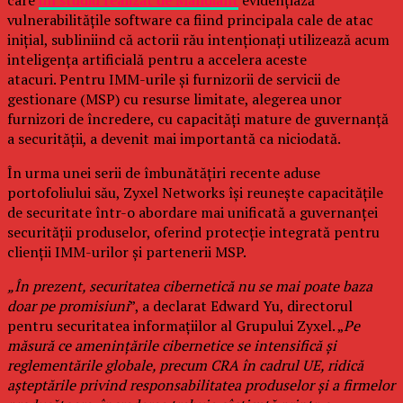
care
un studiu realizat de Mandiant
evidențiază
vulnerabilitățile software ca fiind principala cale de atac
inițial, subliniind că actorii rău intenționați utilizează acum
inteligența artificială pentru a accelera aceste
atacuri. Pentru IMM-urile și furnizorii de servicii de
gestionare (MSP) cu resurse limitate, alegerea unor
furnizori de încredere, cu capacități mature de guvernanță
a securității, a devenit mai importantă ca niciodată.
În urma unei serii de îmbunătățiri recente aduse
portofoliului său, Zyxel Networks își reunește capacitățile
de securitate într-o abordare mai unificată a guvernanței
securității produselor, oferind protecție integrată pentru
clienții IMM-urilor și partenerii MSP.
„În prezent, securitatea cibernetică nu se mai poate baza
doar pe promisiuni
”, a declarat Edward Yu, directorul
pentru securitatea informațiilor al Grupului Zyxel. „
Pe
măsură ce amenințările cibernetice se intensifică și
reglementările globale, precum CRA în cadrul UE, ridică
așteptările privind responsabilitatea produselor și a firmelor