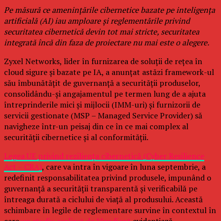
Pe măsură ce amenințările cibernetice bazate pe inteligența
artificială (AI) iau amploare și reglementările privind
securitatea cibernetică devin tot mai stricte, securitatea
integrată încă din faza de proiectare nu mai este o alegere.
Zyxel Networks, lider în furnizarea de soluții de rețea în
cloud sigure și bazate pe IA, a anunțat astăzi framework-ul
său îmbunătățit de guvernanță a securității produselor,
consolidându-și angajamentul pe termen lung de a ajuta
întreprinderile mici și mijlocii (IMM-uri) și furnizorii de
servicii gestionate (MSP – Managed Service Provider) să
navigheze într-un peisaj din ce în ce mai complex al
securității cibernetice și al conformității.
Legea UE privind reziliența cibernetică (Cyber Resilience
Act – CRA)
, care va intra în vigoare în luna septembrie, a
redefinit responsabilitatea privind produsele, impunând o
guvernanță a securității transparentă și verificabilă pe
întreaga durată a ciclului de viață al produsului. Această
schimbare în legile de reglementare survine în contextul în