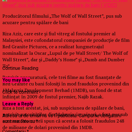
Producătorul filmului „The Wolf of Wall Street”, pus sub
acuzare pentru spălare de bani
Riza Aziz, care este şi fiul vitreg al fostului premier al
Malaysiei, este cofondatorul companiei de producţie de film
Red Granite Pictures, ce a realizat lungmetrajul
nominalizat la Oscar „Lupul de pe Wall Street/ The Wolf of
Wall Street”, dar şi „Daddy’s Home” şi „Dumb and Dumber
To”.
Continue Reading
Potrivit procuraturii, cele trei filme au fost finanţate de
You may like
Red Granite cu bani folosiţi în mod fraudulos provenind din
1Malaysia Development Berhad (1MDB), un fond de stat
Click to comment
înfiinţat în 2009 de fostul premier, Najib Razak.
Leave a Reply
Riza a fost arestat, joi, sub suspiciunea de spălare de bani,
potrivit autorităţilor din Malaysia, iar, vineri, a fost pus sub
Adresa ta de email nu va fi publicată.
Câmpurile obligatorii
acuzare. Procurorii spun că acesta a folosit fraudulos 248
sunt marcate cu
*
de milioane de dolari provenind din 1MDB.
Comentariu
*