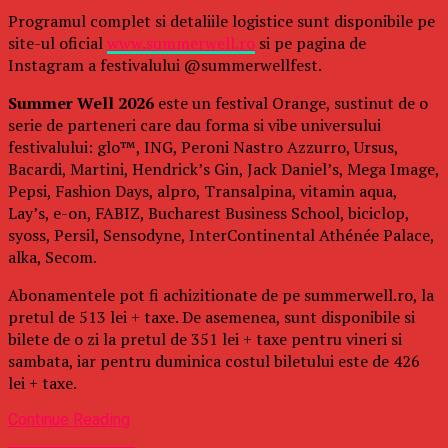
Programul complet si detaliile logistice sunt disponibile pe
site-ul oficial
www.summerwell.ro
si pe pagina de
Instagram a festivalului @summerwellfest.
Summer Well 2026
este un festival Orange, sustinut de o
serie de parteneri care dau forma si vibe universului
festivalului: glo™, ING, Peroni Nastro Azzurro, Ursus,
Bacardi, Martini, Hendrick’s Gin, Jack Daniel’s, Mega Image,
Pepsi, Fashion Days, alpro, Transalpina, vitamin aqua,
Lay’s, e-on, FABIZ, Bucharest Business School, biciclop,
syoss, Persil, Sensodyne, InterContinental Athénée Palace,
alka, Secom.
Abonamentele pot fi achizitionate de pe summerwell.ro, la
pretul de 513 lei + taxe. De asemenea, sunt disponibile si
bilete de o zi la pretul de 351 lei + taxe pentru vineri si
sambata, iar pentru duminica costul biletului este de 426
lei + taxe.
Continue Reading