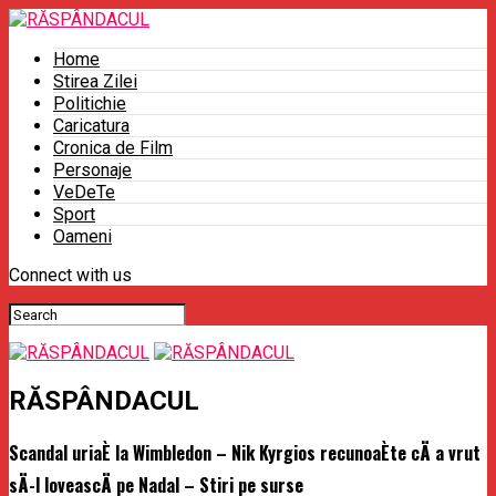
Home
Stirea Zilei
Politichie
Caricatura
Cronica de Film
Personaje
VeDeTe
Sport
Oameni
Connect with us
RĂSPÂNDACUL
Scandal uriaÈ la Wimbledon – Nik Kyrgios recunoaÈte cÄ a vrut
sÄ-l loveascÄ pe Nadal – Stiri pe surse