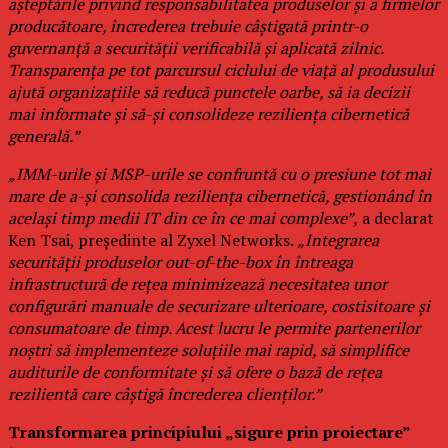
așteptările privind responsabilitatea produselor și a firmelor
producătoare, încrederea trebuie câștigată printr-o
guvernanță a securității verificabilă și aplicată zilnic.
Transparența pe tot parcursul ciclului de viață al produsului
ajută organizațiile să reducă punctele oarbe, să ia decizii
mai informate și să-și consolideze reziliența cibernetică
generală.”
„IMM-urile și MSP-urile se confruntă cu o presiune tot mai
mare de a-și consolida reziliența cibernetică, gestionând în
același timp medii IT din ce în ce mai complexe”,
a declarat
Ken Tsai, președinte al Zyxel Networks.
„Integrarea
securității produselor out-of-the-box în întreaga
infrastructură de rețea minimizează necesitatea unor
configurări manuale de securizare ulterioare, costisitoare și
consumatoare de timp. Acest lucru le permite partenerilor
noștri să implementeze soluțiile mai rapid, să simplifice
auditurile de conformitate și să ofere o bază de rețea
rezilientă care câștigă încrederea clienților.”
Transformarea principiului „sigure prin proiectare”