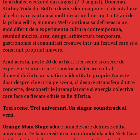
In al doilea weekend din august (7-9 august), Domeniul
Stirbey Voda din Buftea devine din nou punctul de intalnire
al celor care cauta mai mult decat un line-up. La 15 ani de
la prima editie, Summer Well continua sa defineasca un
mod diferit de a experimenta cultura contemporana,
reunind muzica, arta, design, arhitectura temporara,
gastronomie si comunitati creative intr-un festival care si-a
construit propriul univers.
Anul acesta, peste 20 de artisti, trei scene si o serie de
experiente curatoriate transforma fiecare colt al
domeniului intr-un spatiu cu identitate proprie. Nu este
doar despre cine urca pe scena, ci despre atmosfera dintre
concerte, descoperirile intamplatoare si energia colectiva
care face ca fiecare editie sa fie diferita.
Trei scene. Trei universuri. Un singur soundtrack al
verii.
Orange Main Stage
aduce numele care definesc editia
aniversara. De la intensitatea inconfundabila a lui Nick Cave