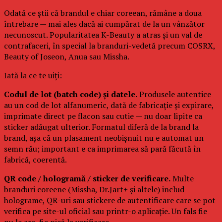
Odată ce știi că brandul e chiar coreean, rămâne a doua
întrebare — mai ales dacă ai cumpărat de la un vânzător
necunoscut. Popularitatea K-Beauty a atras și un val de
contrafaceri, în special la branduri-vedetă precum COSRX,
Beauty of Joseon, Anua sau Missha.
Iată la ce te uiți:
Codul de lot (batch code) și datele.
Produsele autentice
au un cod de lot alfanumeric, dată de fabricație și expirare,
imprimate direct pe flacon sau cutie — nu doar lipite ca
sticker adăugat ulterior. Formatul diferă de la brand la
brand, așa că un plasament neobișnuit nu e automat un
semn rău; important e ca imprimarea să pară făcută în
fabrică, coerentă.
QR code / hologramă / sticker de verificare.
Multe
branduri coreene (Missha, Dr.Jart+ și altele) includ
holograme, QR-uri sau stickere de autentificare care se pot
verifica pe site-ul oficial sau printr-o aplicație. Un fals fie
nu le are, fie pică la verificare.