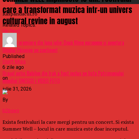
care a transformat muzica intr-un univers
Raspandacul.ro
cultural revine in august
Related Topics:
Up Next
Primele premiere din luna iulie: Două filme europene şi aventura
Omului Păianjen pe continent
Published
Don't Miss
6 zile ago
Oraşul antic Babilon din Irak a fost inclus pe lista Patrimoniului
on
Mondial UNESCO | VIDEO FOTO
iulie 31, 2026
By
b2bseo
Exista festivaluri la care mergi pentru un concert. Si exista
Summer Well – locul in care muzica este doar inceputul.