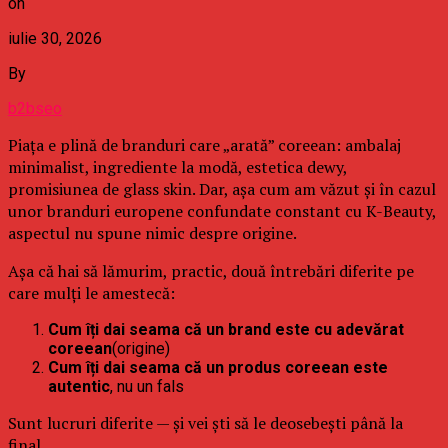
on
iulie 30, 2026
By
b2bseo
Piața e plină de branduri care „arată” coreean: ambalaj
minimalist, ingrediente la modă, estetica dewy,
promisiunea de glass skin. Dar, așa cum am văzut și în cazul
unor branduri europene confundate constant cu K-Beauty,
aspectul nu spune nimic despre origine.
Așa că hai să lămurim, practic, două întrebări diferite pe
care mulți le amestecă:
Cum îți dai seama că un brand este cu adevărat
coreean
(origine)
Cum îți dai seama că un produs coreean este
autentic
, nu un fals
Sunt lucruri diferite — și vei ști să le deosebești până la
final.