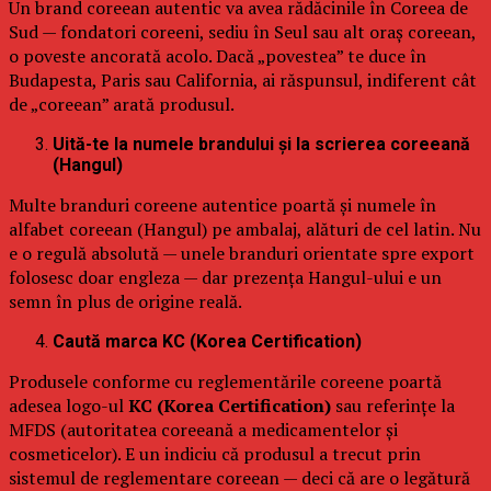
Un brand coreean autentic va avea rădăcinile în Coreea de
Sud — fondatori coreeni, sediu în Seul sau alt oraș coreean,
o poveste ancorată acolo. Dacă „povestea” te duce în
Budapesta, Paris sau California, ai răspunsul, indiferent cât
de „coreean” arată produsul.
Uită-te la numele brandului și la scrierea coreeană
(Hangul)
Multe branduri coreene autentice poartă și numele în
alfabet coreean (Hangul) pe ambalaj, alături de cel latin. Nu
e o regulă absolută — unele branduri orientate spre export
folosesc doar engleza — dar prezența Hangul-ului e un
semn în plus de origine reală.
Caută marca KC (Korea Certification)
Produsele conforme cu reglementările coreene poartă
adesea logo-ul
KC (Korea Certification)
sau referințe la
MFDS (autoritatea coreeană a medicamentelor și
cosmeticelor). E un indiciu că produsul a trecut prin
sistemul de reglementare coreean — deci că are o legătură