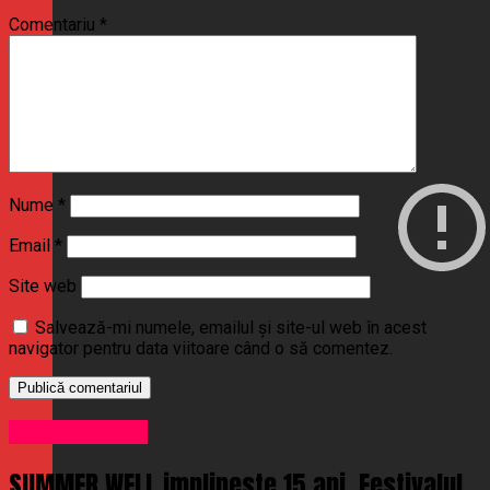
Comentariu
*
Nume
*
Email
*
Site web
Salvează-mi numele, emailul și site-ul web în acest
navigator pentru data viitoare când o să comentez.
Uncategorized
SUMMER WELL implineste 15 ani. Festivalul