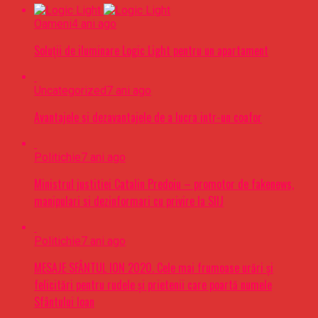
Oameni
4 ani ago
Soluții de iluminare Logic Light pentru un apartament
Uncategorized
7 ani ago
Avantajele si dezavantajele de a lucra intr-un coafor
Politichie
7 ani ago
Ministrul justitiei Catalin Predoiu – promotor de fakenews,
manipulari si dezinformari cu privire la SIIJ
Politichie
7 ani ago
MESAJE SFÂNTUL ION 2020. Cele mai frumoase urări şi
felicitări pentru rudele şi prietenii care poartă numele
Sfântului Ioan