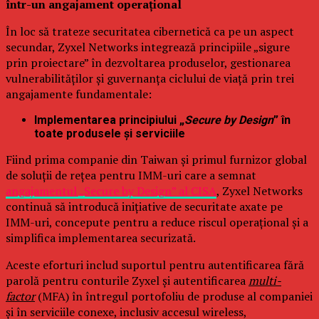
într-un angajament operațional
În loc să trateze securitatea cibernetică ca pe un aspect
secundar, Zyxel Networks integrează principiile „sigure
prin proiectare” în dezvoltarea produselor, gestionarea
vulnerabilităților și guvernanța ciclului de viață prin trei
angajamente fundamentale:
Implementarea principiului „
Secure by Design
” în
toate produsele și serviciile
Fiind prima companie din Taiwan și primul furnizor global
de soluții de rețea pentru IMM-uri care a semnat
angajamentul „Secure by Design” al CISA
, Zyxel Networks
continuă să introducă inițiative de securitate axate pe
IMM-uri, concepute pentru a reduce riscul operațional și a
simplifica implementarea securizată.
Aceste eforturi includ suportul pentru autentificarea fără
parolă pentru conturile Zyxel și autentificarea
multi-
factor
(MFA) în întregul portofoliu de produse al companiei
și în serviciile conexe, inclusiv accesul wireless,