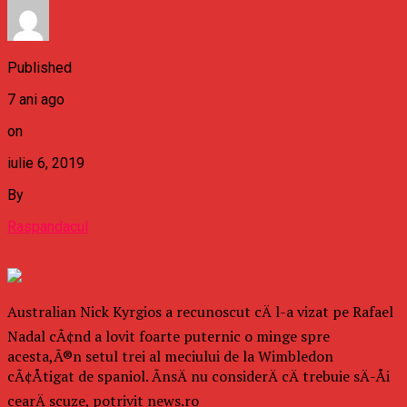
Published
7 ani ago
on
iulie 6, 2019
By
Raspandacul
Australian Nick Kyrgios a recunoscut cÄ l-a vizat pe Rafael
Nadal cÃ¢nd a lovit foarte puternic o minge spre
acesta,Ã®n setul trei al meciului de la Wimbledon
cÃ¢Åtigat de spaniol. ÃnsÄ nu considerÄ cÄ trebuie sÄ-Åi
cearÄ scuze, potrivit news.ro