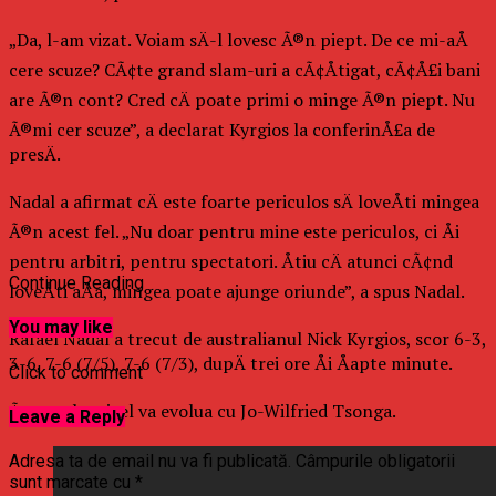
„Da, l-am vizat. Voiam sÄ-l lovesc Ã®n piept. De ce mi-aÅ
cere scuze? CÃ¢te grand slam-uri a cÃ¢Åtigat, cÃ¢Å£i bani
are Ã®n cont? Cred cÄ poate primi o minge Ã®n piept. Nu
Ã®mi cer scuze”, a declarat Kyrgios la conferinÅ£a de
presÄ.
Nadal a afirmat cÄ este foarte periculos sÄ loveÅti mingea
Ã®n acest fel. „Nu doar pentru mine este periculos, ci Åi
pentru arbitri, pentru spectatori. Åtiu cÄ atunci cÃ¢nd
Continue Reading
loveÅti aÅa, mingea poate ajunge oriunde”, a spus Nadal.
You may like
Rafael Nadal a trecut de australianul Nick Kyrgios, scor 6-3,
3-6, 7-6 (7/5), 7-6 (7/3), dupÄ trei ore Åi Åapte minute.
Click to comment
Ãn turul trei, el va evolua cu Jo-Wilfried Tsonga.
Leave a Reply
Adresa ta de email nu va fi publicată.
Câmpurile obligatorii
sunt marcate cu
*