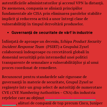
autentificările administratorilor și accesul VPN la distanță.
De asemenea, compania se aliniază principiilor
fundamentale ale CISA prin eliminarea parolelor stabilite
implicit și reducerea activă a unor întregi clase de
vulnerabilități în timpul dezvoltării produselor.
Guvernanță de securitate de vârf în industrie
Înființată de aproape un deceniu, Echipa
Product Security
Incident Response Team
(PSIRT) a Grupului Zyxel
colaborează îndeaproape cu cercetătorii globali în
domeniul securității prin intermediul unei politici
transparente de semnalare a vulnerabilităților și al unui
proces coordonat de remediere.
Recunoscut pentru standardele sale riguroase de
guvernanță în materie de securitate, Grupul Zyxel se
regăsește într-un grup select de autorități de numerotare
CVE (
CVE Numbering
Authorities – CNA) din industria
rețelelor care au obținut
două niveluri de acceptare ca
furnizor
, alături de companii de top precum Cisco, Juniper