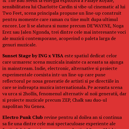
& The Bad Seeds la energia exploziva a Palaye Royale,
sensibilitatea lui Charlotte Cardin si vibe-ul cinematic al lui
Two Feet, scena principala propune un line-up construit
pentru momente care raman cu tine mult dupa ultimul
encore. Lor li se alatura si nume precum DE’WAYNE, Noga
Erez sau Jalen Ngonda, trei dintre cele mai interesante voci
ale muzicii contemporane, acoperind o paleta larga de
genuri muzicale.
Sunset Stage by ING x VISA
este spatiul dedicat celor
care urmaresc scena muzicala inainte ca aceasta sa ajunga
in mainstream. Indie, electronic, alternative si proiecte
experimentale coexista intr-un line-up care pune
reflectorul pe noua generatie de artisti si pe directiile in
care se indreapta muzica internationala. Pe aceasta scena
va urca si 2hollis, fenomenul alternativ al noii generatii, dar
si proiecte muzicale precum ZEP, Chalk sau duo-ul
napolitan Nu Genea.
Electro Punk Club
revine pentru al doilea an si continua
sa fie una dintre cele mai spectaculoase experiente ale