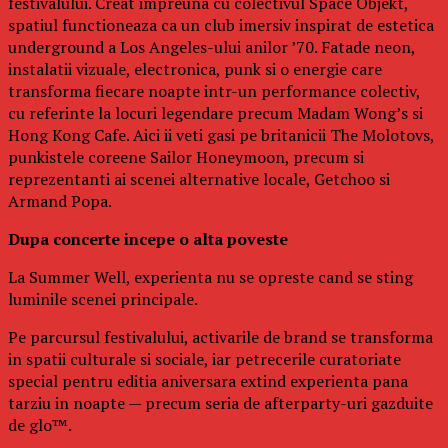
festivalului. Creat impreuna cu colectivul Space Objekt,
spatiul functioneaza ca un club imersiv inspirat de estetica
underground a Los Angeles-ului anilor ’70. Fatade neon,
instalatii vizuale, electronica, punk si o energie care
transforma fiecare noapte intr-un performance colectiv,
cu referinte la locuri legendare precum Madam Wong’s si
Hong Kong Cafe. Aici ii veti gasi pe britanicii The Molotovs,
punkistele coreene Sailor Honeymoon, precum si
reprezentanti ai scenei alternative locale, Getchoo si
Armand Popa.
Dupa concerte incepe o alta poveste
La Summer Well, experienta nu se opreste cand se sting
luminile scenei principale.
Pe parcursul festivalului, activarile de brand se transforma
in spatii culturale si sociale, iar petrecerile curatoriate
special pentru editia aniversara extind experienta pana
tarziu in noapte — precum seria de afterparty-uri gazduite
de glo™.