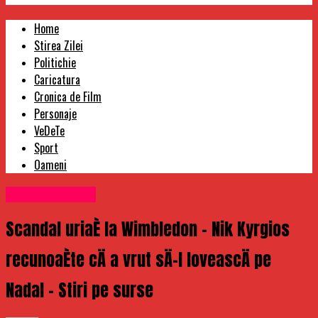
Home
Stirea Zilei
Politichie
Caricatura
Cronica de Film
Personaje
VeDeTe
Sport
Oameni
Uncategorized
Scandal uriaÈ la Wimbledon – Nik Kyrgios
recunoaÈte cÄ a vrut sÄ-l loveascÄ pe
Nadal – Stiri pe surse