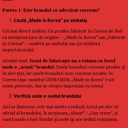
Partea 1: Este brandul cu adevărat coreean?
Caută „Made in Korea” pe ambalaj
Cel mai direct indiciu. Un produs fabricat în Coreea de Sud
va menționa țara de origine — „Made in Korea” sau „Fabricat
în Coreea” — undeva pe ambalaj sau pe eticheta
importatorului.
Atenție însă:
locul de fabricație nu e totuna cu locul
unde e „acasă” brandul.
Unele branduri coreene produc și
în alte țări, iar unele branduri non-coreene produc în
Coreea (așa-numitul ODM/OEM). „Made in Korea” e un
semn puternic, dar se citește împreună cu restul.
Verifică unde e sediul brandului
Aici se lămuresc cele mai multe confuzii. Intră pe site-ul
oficial al brandului, la secțiunea „About” / „Our story”, și
caută unde a fost fondat și unde își are sediul compania.