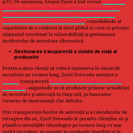
și F5. De asemenea, Grupul Zyxel a fost recent
aprobat ca
membru cu drepturi depline al Forumului echipelor de
răspuns la incidente și securitate (
Forum of Incident
Response and Security Teams –
FIRST)
, consolidându-și
capacitatea de a colabora la nivel global în ceea ce privește
răspunsul coordonat la vulnerabilități și gestionarea
incidentelor de securitate cibernetică.
Gestionarea transparentă a ciclului de viață al
produselor
Pentru a ajuta clienții să reducă expunerea la riscuri de
securitate pe termen lung, Zyxel Networks menține o
politică
transparentă
de gestionare a ciclului de viață al
produselor
, asigurându-se că produsele primesc actualizări
de securitate și asistență în timp util, pe baza unor
termene de mentenanță clar definite.
Prin transparența fazelor de asistență și a calendarelor de
retragere din uz, Zyxel Networks le permite clienților să-și
planifice investițiile tehnologice pe termen lung cu mai
multă încredere, să renunțe la produsele învechite și la