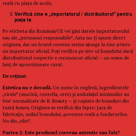
reală cu piața de acolo.
Verifică cine e „importatorul / distribuitorul” pentru
piața ta
Pe eticheta din România/UE vei găsi datele importatorului
sau ale „persoanei responsabile”. Asta nu-ți spune direct
originea, dar un brand coreean serios ajunge la tine printr-
un importator oficial. Poți verifica pe site-ul brandului dacă
distribuitorul respectiv e recunoscut oficial — un semn de
lanț de aprovizionare curat.
De reținut
Estetica nu e dovadă.
Un nume în engleză, ingredientele
„virale” (mucină, centella, orez) și ambalajul minimalist au
fost normalizate de K-Beauty — și copiate de branduri din
toată lumea. Originea se verifică din fapte: țara de
fabricație, sediul brandului, povestea reală a fondatorilor.
Nu din „vibe”.
Partea 2: Este produsul coreean autentic sau fals?