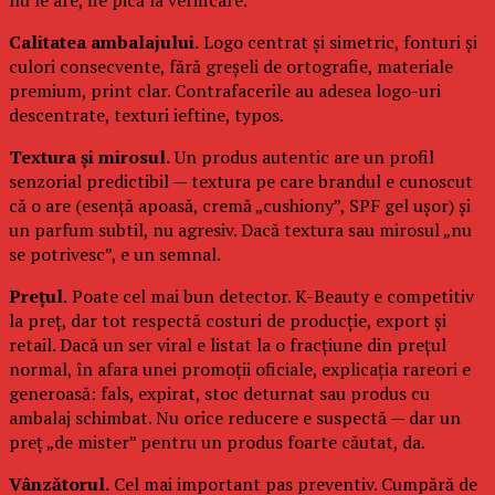
Calitatea ambalajului.
Logo centrat și simetric, fonturi și
culori consecvente, fără greșeli de ortografie, materiale
premium, print clar. Contrafacerile au adesea logo-uri
descentrate, texturi ieftine, typos.
Textura și mirosul.
Un produs autentic are un profil
senzorial predictibil — textura pe care brandul e cunoscut
că o are (esență apoasă, cremă „cushiony”, SPF gel ușor) și
un parfum subtil, nu agresiv. Dacă textura sau mirosul „nu
se potrivesc”, e un semnal.
Prețul.
Poate cel mai bun detector. K-Beauty e competitiv
la preț, dar tot respectă costuri de producție, export și
retail. Dacă un ser viral e listat la o fracțiune din prețul
normal, în afara unei promoții oficiale, explicația rareori e
generoasă: fals, expirat, stoc deturnat sau produs cu
ambalaj schimbat. Nu orice reducere e suspectă — dar un
preț „de mister” pentru un produs foarte căutat, da.
Vânzătorul.
Cel mai important pas preventiv. Cumpără de