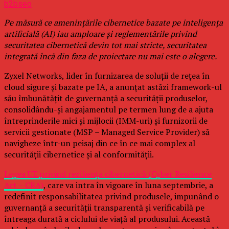
b2bseo
Pe măsură ce amenințările cibernetice bazate pe inteligența
artificială (AI) iau amploare și reglementările privind
securitatea cibernetică devin tot mai stricte, securitatea
integrată încă din faza de proiectare nu mai este o alegere.
Zyxel Networks, lider în furnizarea de soluții de rețea în
cloud sigure și bazate pe IA, a anunțat astăzi framework-ul
său îmbunătățit de guvernanță a securității produselor,
consolidându-și angajamentul pe termen lung de a ajuta
întreprinderile mici și mijlocii (IMM-uri) și furnizorii de
servicii gestionate (MSP – Managed Service Provider) să
navigheze într-un peisaj din ce în ce mai complex al
securității cibernetice și al conformității.
Legea UE privind reziliența cibernetică (Cyber Resilience
Act – CRA)
, care va intra în vigoare în luna septembrie, a
redefinit responsabilitatea privind produsele, impunând o
guvernanță a securității transparentă și verificabilă pe
întreaga durată a ciclului de viață al produsului. Această