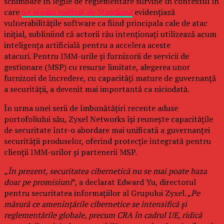
schimbare în legile de reglementare survine în contextul în
care
un studiu realizat de Mandiant
evidențiază
vulnerabilitățile software ca fiind principala cale de atac
inițial, subliniind că actorii rău intenționați utilizează acum
inteligența artificială pentru a accelera aceste
atacuri. Pentru IMM-urile și furnizorii de servicii de
gestionare (MSP) cu resurse limitate, alegerea unor
furnizori de încredere, cu capacități mature de guvernanță
a securității, a devenit mai importantă ca niciodată.
În urma unei serii de îmbunătățiri recente aduse
portofoliului său, Zyxel Networks își reunește capacitățile
de securitate într-o abordare mai unificată a guvernanței
securității produselor, oferind protecție integrată pentru
clienții IMM-urilor și partenerii MSP.
„În prezent, securitatea cibernetică nu se mai poate baza
doar pe promisiuni
”, a declarat Edward Yu, directorul
pentru securitatea informațiilor al Grupului Zyxel. „
Pe
măsură ce amenințările cibernetice se intensifică și
reglementările globale, precum CRA în cadrul UE, ridică