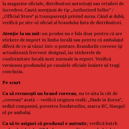
la magazine oficiale, distribuitori autorizați sau retaileri de
încredere. Caută mențiuni de tip „Authorized Seller” /
„Official Store” și transparență privind sursa. Când ai dubii,
verifică pe site-ul oficial al brandului lista de distribuitori.
Atenție la un mit:
un produs nu e fals doar pentru că are
stickere de import în limba locală sau pentru că ambalajul
diferă de ce ai văzut într-o postare. Brandurile coreene își
actualizează frecvent designul, iar stickerele de
conformitate locală sunt normale la export. Verifică
versiunea produsului pe canalele oficiale înainte să tragi
concluzia.
Pe scurt
Ca să recunoști un brand coreean
, nu te uita la cât de
„coreean” arată — verifică originea reală: „Made in Korea”,
sediul companiei, povestea fondatorilor, marca KC, Hangul-
ul pe ambalaj.
Ca să te asiguri că produsul e autentic
, verifică batch