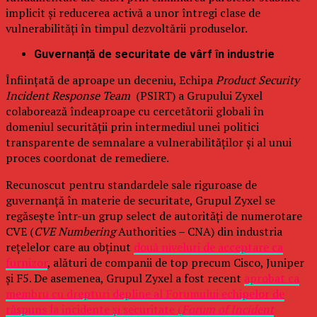
implicit și reducerea activă a unor întregi clase de
vulnerabilități în timpul dezvoltării produselor.
Guvernanță de securitate de vârf în industrie
Înființată de aproape un deceniu, Echipa
Product Security
Incident Response Team
(PSIRT) a Grupului Zyxel
colaborează îndeaproape cu cercetătorii globali în
domeniul securității prin intermediul unei politici
transparente de semnalare a vulnerabilităților și al unui
proces coordonat de remediere.
Recunoscut pentru standardele sale riguroase de
guvernanță în materie de securitate, Grupul Zyxel se
regăsește într-un grup select de autorități de numerotare
CVE (
CVE Numbering
Authorities – CNA) din industria
rețelelor care au obținut
două niveluri de acceptare ca
furnizor
, alături de companii de top precum Cisco, Juniper
și F5. De asemenea, Grupul Zyxel a fost recent
aprobat ca
membru cu drepturi depline al Forumului echipelor de
răspuns la incidente și securitate (
Forum of Incident