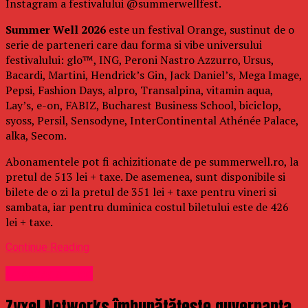
Instagram a festivalului @summerwellfest.
Summer Well 2026
este un festival Orange, sustinut de o
serie de parteneri care dau forma si vibe universului
festivalului: glo™, ING, Peroni Nastro Azzurro, Ursus,
Bacardi, Martini, Hendrick’s Gin, Jack Daniel’s, Mega Image,
Pepsi, Fashion Days, alpro, Transalpina, vitamin aqua,
Lay’s, e-on, FABIZ, Bucharest Business School, biciclop,
syoss, Persil, Sensodyne, InterContinental Athénée Palace,
alka, Secom.
Abonamentele pot fi achizitionate de pe summerwell.ro, la
pretul de 513 lei + taxe. De asemenea, sunt disponibile si
bilete de o zi la pretul de 351 lei + taxe pentru vineri si
sambata, iar pentru duminica costul biletului este de 426
lei + taxe.
Continue Reading
Uncategorized
Zyxel Networks îmbunătățește guvernanța