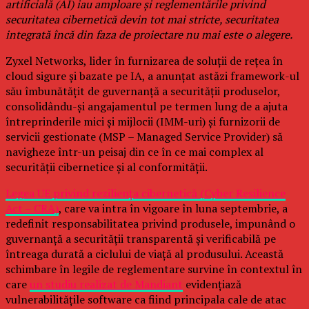
artificială (AI) iau amploare și reglementările privind
securitatea cibernetică devin tot mai stricte, securitatea
integrată încă din faza de proiectare nu mai este o alegere.
Zyxel Networks, lider în furnizarea de soluții de rețea în
cloud sigure și bazate pe IA, a anunțat astăzi framework-ul
său îmbunătățit de guvernanță a securității produselor,
consolidându-și angajamentul pe termen lung de a ajuta
întreprinderile mici și mijlocii (IMM-uri) și furnizorii de
servicii gestionate (MSP – Managed Service Provider) să
navigheze într-un peisaj din ce în ce mai complex al
securității cibernetice și al conformității.
Legea UE privind reziliența cibernetică (Cyber Resilience
Act – CRA)
, care va intra în vigoare în luna septembrie, a
redefinit responsabilitatea privind produsele, impunând o
guvernanță a securității transparentă și verificabilă pe
întreaga durată a ciclului de viață al produsului. Această
schimbare în legile de reglementare survine în contextul în
care
un studiu realizat de Mandiant
evidențiază
vulnerabilitățile software ca fiind principala cale de atac