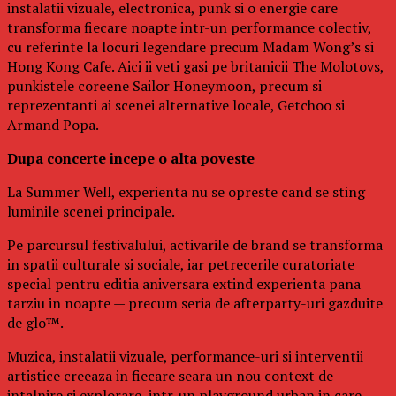
instalatii vizuale, electronica, punk si o energie care
transforma fiecare noapte intr-un performance colectiv,
cu referinte la locuri legendare precum Madam Wong’s si
Hong Kong Cafe. Aici ii veti gasi pe britanicii The Molotovs,
punkistele coreene Sailor Honeymoon, precum si
reprezentanti ai scenei alternative locale, Getchoo si
Armand Popa.
Dupa concerte incepe o alta poveste
La Summer Well, experienta nu se opreste cand se sting
luminile scenei principale.
Pe parcursul festivalului, activarile de brand se transforma
in spatii culturale si sociale, iar petrecerile curatoriate
special pentru editia aniversara extind experienta pana
tarziu in noapte — precum seria de afterparty-uri gazduite
de glo™.
Muzica, instalatii vizuale, performance-uri si interventii
artistice creeaza in fiecare seara un nou context de
intalnire si explorare, intr-un playground urban in care