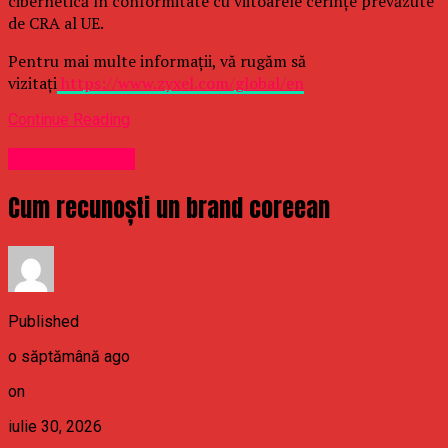
cibernetică în conformitate cu viitoarele cerințe prevăzute
de CRA al UE.
Pentru mai multe informații, vă rugăm să
vizitați
https://www.zyxel.com/global/en
Continue Reading
Uncategorized
Cum recunoști un brand coreean
Published
o săptămână ago
on
iulie 30, 2026