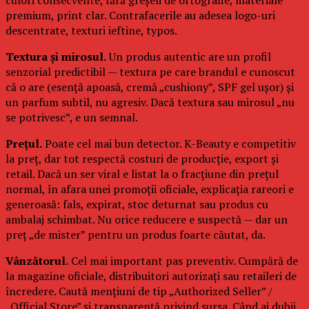
premium, print clar. Contrafacerile au adesea logo-uri
descentrate, texturi ieftine, typos.
Textura și mirosul.
Un produs autentic are un profil
senzorial predictibil — textura pe care brandul e cunoscut
că o are (esență apoasă, cremă „cushiony”, SPF gel ușor) și
un parfum subtil, nu agresiv. Dacă textura sau mirosul „nu
se potrivesc”, e un semnal.
Prețul.
Poate cel mai bun detector. K-Beauty e competitiv
la preț, dar tot respectă costuri de producție, export și
retail. Dacă un ser viral e listat la o fracțiune din prețul
normal, în afara unei promoții oficiale, explicația rareori e
generoasă: fals, expirat, stoc deturnat sau produs cu
ambalaj schimbat. Nu orice reducere e suspectă — dar un
preț „de mister” pentru un produs foarte căutat, da.
Vânzătorul.
Cel mai important pas preventiv. Cumpără de
la magazine oficiale, distribuitori autorizați sau retaileri de
încredere. Caută mențiuni de tip „Authorized Seller” /
„Official Store” și transparență privind sursa. Când ai dubii,