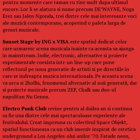
pentru momente care raman cu tine mult dupa ultimul
encore. Lor li se alatura si nume precum DE’WAYNE, Noga
Erez sau Jalen Ngonda, trei dintre cele mai interesante voci
ale muzicii contemporane, acoperind o paleta larga de
genuri muzicale.
Sunset Stage by ING x VISA
este spatiul dedicat celor
care urmaresc scena muzicala inainte ca aceasta sa ajunga
in mainstream. Indie, electronic, alternative si proiecte
experimentale coexista intr-un line-up care pune
reflectorul pe noua generatie de artisti si pe directiile in
care se indreapta muzica internationala. Pe aceasta scena
va urca si 2hollis, fenomenul alternativ al noii generatii, dar
si proiecte muzicale precum ZEP, Chalk sau duo-ul
napolitan Nu Genea.
Electro Punk Club
revine pentru al doilea an si continua
sa fie una dintre cele mai spectaculoase experiente ale
festivalului. Creat impreuna cu colectivul Space Objekt,
spatiul functioneaza ca un club imersiv inspirat de estetica
underground a Los Angeles-ului anilor ’70. Fatade neon,