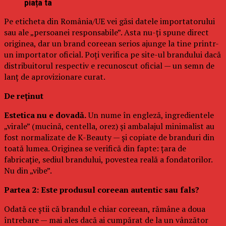
piața ta
Pe eticheta din România/UE vei găsi datele importatorului
sau ale „persoanei responsabile”. Asta nu-ți spune direct
originea, dar un brand coreean serios ajunge la tine printr-
un importator oficial. Poți verifica pe site-ul brandului dacă
distribuitorul respectiv e recunoscut oficial — un semn de
lanț de aprovizionare curat.
De reținut
Estetica nu e dovadă.
Un nume în engleză, ingredientele
„virale” (mucină, centella, orez) și ambalajul minimalist au
fost normalizate de K-Beauty — și copiate de branduri din
toată lumea. Originea se verifică din fapte: țara de
fabricație, sediul brandului, povestea reală a fondatorilor.
Nu din „vibe”.
Partea 2: Este produsul coreean autentic sau fals?
Odată ce știi că brandul e chiar coreean, rămâne a doua
întrebare — mai ales dacă ai cumpărat de la un vânzător