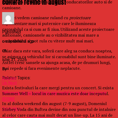
cultural revine in august
lucru ofera un plus de siguranta conducatorilor auto si de
camioane.
Deseori vedem camioane ruland cu
proiectoare
suplimentare
mari si puternice care le ilumineaza
carosabilul ca si cum ar fi ziua. Utilizand aceste proiectoare
Published
aditionale, camioanele au o vizibilitatea mai mare a
carosabilului si pot rula cu viteze mult mai mari.
o săptămână ago
on
Chiar daca este vara, soferii care aleg sa conduca noaptea,
se asigura ca vehiculul lor si carosabilul sunt bine iluminate.
iulie 31, 2026
Astfel cresc sansele sa ajunga acasa, de pe drumuri lungi,
mai repede si fara evenimente neplacute.
By
Related Topics:
b2bseo
Up Next
Exista festivaluri la care mergi pentru un concert. Si exista
Volkswagen opreşte producţia unui model de maşină care a scris
Summer Well – locul in care muzica este doar inceputul.
ISTORIE
In al doilea weekend din august (7-9 august), Domeniul
Stirbey Voda din Buftea devine din nou punctul de intalnire
Don't Miss
al celor care cauta mai mult decat un line-up. La 15 ani de