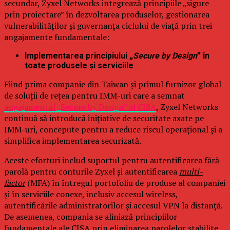
secundar, Zyxel Networks integrează principiile „sigure
prin proiectare” în dezvoltarea produselor, gestionarea
vulnerabilităților și guvernanța ciclului de viață prin trei
angajamente fundamentale:
Implementarea principiului „
Secure by Design
” în
toate produsele și serviciile
Fiind prima companie din Taiwan și primul furnizor global
de soluții de rețea pentru IMM-uri care a semnat
angajamentul „Secure by Design” al CISA
, Zyxel Networks
continuă să introducă inițiative de securitate axate pe
IMM-uri, concepute pentru a reduce riscul operațional și a
simplifica implementarea securizată.
Aceste eforturi includ suportul pentru autentificarea fără
parolă pentru conturile Zyxel și autentificarea
multi-
factor
(MFA) în întregul portofoliu de produse al companiei
și în serviciile conexe, inclusiv accesul wireless,
autentificările administratorilor și accesul VPN la distanță.
De asemenea, compania se aliniază principiilor
fundamentale ale CISA prin eliminarea parolelor stabilite