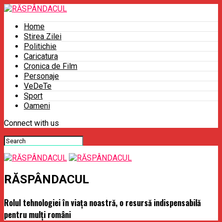
Home
Stirea Zilei
Politichie
Caricatura
Cronica de Film
Personaje
VeDeTe
Sport
Oameni
Connect with us
RĂSPÂNDACUL
Rolul tehnologiei în viața noastră, o resursă indispensabilă
pentru mulți români