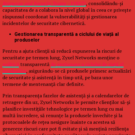
Response and Security Teams –
FIRST)
, consolidându-și
capacitatea de a colabora la nivel global în ceea ce privește
răspunsul coordonat la vulnerabilități și gestionarea
incidentelor de securitate cibernetică.
Gestionarea transparentă a ciclului de viață al
produselor
Pentru a ajuta clienții să reducă expunerea la riscuri de
securitate pe termen lung, Zyxel Networks menține o
politică
transparentă
de gestionare a ciclului de viață al
produselor
, asigurându-se că produsele primesc actualizări
de securitate și asistență în timp util, pe baza unor
termene de mentenanță clar definite.
Prin transparența fazelor de asistență și a calendarelor de
retragere din uz, Zyxel Networks le permite clienților să-și
planifice investițiile tehnologice pe termen lung cu mai
multă încredere, să renunțe la produsele învechite și la
protocoalele de rețea nesigure înainte ca acestea să
genereze riscuri care pot fi evitate și să mențină reziliența