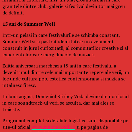
granitele dintre club, galerie si festival devin tot mai greu
de definit.
15 ani de Summer Well
Intr-un peisaj in care festivalurile se schimba constant,
Summer Well si-a pastrat identitatea: un eveniment
construit in jurul curiozitatii, al comunitatilor creative si al
experientelor care merg dincolo de muzica.
Editia aniversara marcheaza 15 ani in care festivalul a
devenit unul dintre cele mai importante repere ale verii, un
loc unde cultura pop, estetica contemporana si muzica se
intalnesc firesc.
In luna august, Domeniul Stirbey Voda devine din nou locul
in care soundtrack-ul verii se asculta, dar mai ales se
traieste.
Programul complet si detaliile logistice sunt disponibile pe
site-ul oficial
www.summerwell.ro
si pe pagina de