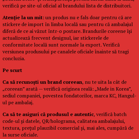
verifică pe site-ul oficial al brandului lista de distribuitori.
Atenție la un mit:
un produs nu e fals doar pentru că are
stickere de import în limba locală sau pentru că ambalajul
diferă de ce ai văzut într-o postare. Brandurile coreene își
actualizează frecvent designul, iar stickerele de
conformitate locală sunt normale la export. Verifică
versiunea produsului pe canalele oficiale înainte să tragi
concluzia.
Pe scurt
Ca să recunoști un brand coreean
, nu te uita la cât de
„coreean” arată — verifică originea reală: „Made in Korea”,
sediul companiei, povestea fondatorilor, marca KC, Hangul-
ul pe ambalaj.
Ca să te asiguri că produsul e autentic
, verifică batch
code-ul și datele, QR/holograma, calitatea ambalajului,
textura, prețul plauzibil comercial și, mai ales, cumpără de
la surse oficiale.