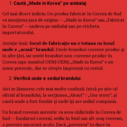
Caută „Made in Korea” pe ambalaj
Cel mai direct indiciu. Un produs fabricat în Coreea de Sud
va menționa țara de origine — „Made in Korea” sau „Fabricat
în Coreea” — undeva pe ambalaj sau pe eticheta
importatorului.
Atenție însă:
locul de fabricație nu e totuna cu locul
unde e „acasă” brandul.
Unele branduri coreene produc și
în alte țări, iar unele branduri non-coreene produc în
Coreea (așa-numitul ODM/OEM). „Made in Korea” e un
semn puternic, dar se citește împreună cu restul.
Verifică unde e sediul brandului
Aici se lămuresc cele mai multe confuzii. Intră pe site-ul
oficial al brandului, la secțiunea „About” / „Our story”, și
caută unde a fost fondat și unde își are sediul compania.
Un brand coreean autentic va avea rădăcinile în Coreea de
Sud — fondatori coreeni, sediu în Seul sau alt oraș coreean,
o poveste ancorată acolo. Dacă „povestea” te duce în