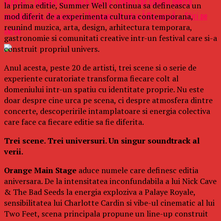
ALERTÄ – ÈedinÈÄ CRUCIALÄ la ALDE: Liderii fac calcule pentru
la prima editie, Summer Well continua sa defineasca un
prezidenÈiale. Presiune pe TÄriceanu sÄ intre Ã®n cursÄ – Stiri pe
mod diferit de a experimenta cultura contemporana,
reunind muzica, arta, design, arhitectura temporara,
surse
gastronomie si comunitati creative intr-un festival care si-a
construit propriul univers.
Anul acesta, peste 20 de artisti, trei scene si o serie de
experiente curatoriate transforma fiecare colt al
domeniului intr-un spatiu cu identitate proprie. Nu este
doar despre cine urca pe scena, ci despre atmosfera dintre
concerte, descoperirile intamplatoare si energia colectiva
care face ca fiecare editie sa fie diferita.
Trei scene. Trei universuri. Un singur soundtrack al
verii.
Orange Main Stage
aduce numele care definesc editia
aniversara. De la intensitatea inconfundabila a lui Nick Cave
& The Bad Seeds la energia exploziva a Palaye Royale,
sensibilitatea lui Charlotte Cardin si vibe-ul cinematic al lui
Two Feet, scena principala propune un line-up construit