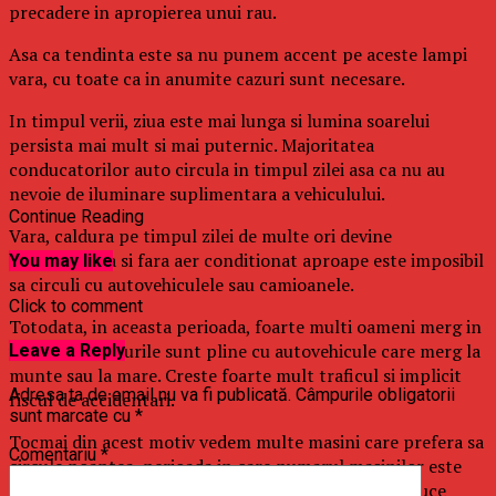
precadere in apropierea unui rau.
Asa ca tendinta este sa nu punem accent pe aceste lampi
vara, cu toate ca in anumite cazuri sunt necesare.
In timpul verii, ziua este mai lunga si lumina soarelui
persista mai mult si mai puternic. Majoritatea
conducatorilor auto circula in timpul zilei asa ca nu au
nevoie de iluminare suplimentara a vehiculului.
Continue Reading
Vara, caldura pe timpul zilei de multe ori devine
insuportabila si fara aer conditionat aproape este imposibil
You may like
sa circuli cu autovehiculele sau camioanele.
Click to comment
Totodata, in aceasta perioada, foarte multi oameni merg in
vacanta, drumurile sunt pline cu autovehicule care merg la
Leave a Reply
munte sau la mare. Creste foarte mult traficul si implicit
Adresa ta de email nu va fi publicată.
Câmpurile obligatorii
riscul de accidentari.
sunt marcate cu
*
Tocmai din acest motiv vedem multe masini care prefera sa
Comentariu
*
circule noaptea, perioada in care numarul masinilor este
mai redus si caldura este suportabila. Daca vei conduce