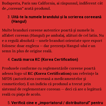
Budapesta, Paris sau California, ai răspunsul, indiferent cât
de „coreean” arată produsul.
Uită-te la numele brandului și la scrierea coreeană
(Hangul)
Multe branduri coreene autentice poartă și numele în
alfabet coreean (Hangul) pe ambalaj, alături de cel latin. Nu
e o regulă absolută — unele branduri orientate spre export
folosesc doar engleza — dar prezența Hangul-ului e un
semn în plus de origine reală.
Caută marca KC (Korea Certification)
Produsele conforme cu reglementările coreene poartă
adesea logo-ul
KC (Korea Certification)
sau referințe la
MFDS (autoritatea coreeană a medicamentelor și
cosmeticelor). E un indiciu că produsul a trecut prin
sistemul de reglementare coreean — deci că are o legătură
reală cu piața de acolo.
Verifică cine e „importatorul / distribuitorul” pentru