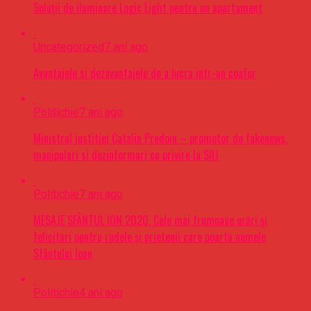
Soluții de iluminare Logic Light pentru un apartament
Uncategorized
7 ani ago
Avantajele si dezavantajele de a lucra intr-un coafor
Politichie
7 ani ago
Ministrul justitiei Catalin Predoiu – promotor de fakenews,
manipulari si dezinformari cu privire la SIIJ
Politichie
7 ani ago
MESAJE SFÂNTUL ION 2020. Cele mai frumoase urări şi
felicitări pentru rudele şi prietenii care poartă numele
Sfântului Ioan
Politichie
4 ani ago