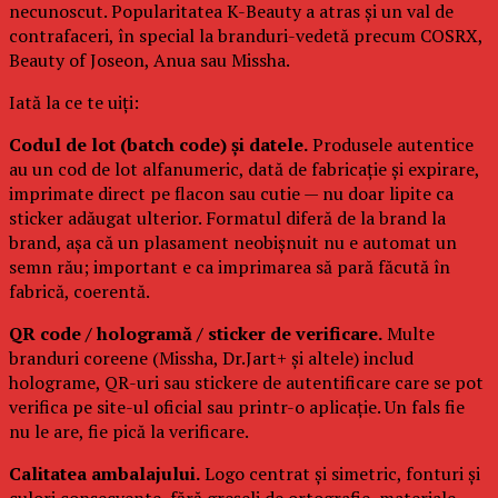
necunoscut. Popularitatea K-Beauty a atras și un val de
contrafaceri, în special la branduri-vedetă precum COSRX,
Beauty of Joseon, Anua sau Missha.
Iată la ce te uiți:
Codul de lot (batch code) și datele.
Produsele autentice
au un cod de lot alfanumeric, dată de fabricație și expirare,
imprimate direct pe flacon sau cutie — nu doar lipite ca
sticker adăugat ulterior. Formatul diferă de la brand la
brand, așa că un plasament neobișnuit nu e automat un
semn rău; important e ca imprimarea să pară făcută în
fabrică, coerentă.
QR code / hologramă / sticker de verificare.
Multe
branduri coreene (Missha, Dr.Jart+ și altele) includ
holograme, QR-uri sau stickere de autentificare care se pot
verifica pe site-ul oficial sau printr-o aplicație. Un fals fie
nu le are, fie pică la verificare.
Calitatea ambalajului.
Logo centrat și simetric, fonturi și
culori consecvente, fără greșeli de ortografie, materiale