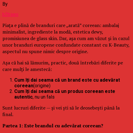
By
b2bseo
Piața e plină de branduri care „arată” coreean: ambalaj
minimalist, ingrediente la modă, estetica dewy,
promisiunea de glass skin. Dar, așa cum am văzut și în cazul
unor branduri europene confundate constant cu K-Beauty,
aspectul nu spune nimic despre origine.
Așa că hai să lămurim, practic, două întrebări diferite pe
care mulți le amestecă:
Cum îți dai seama că un brand este cu adevărat
coreean
(origine)
Cum îți dai seama că un produs coreean este
autentic
, nu un fals
Sunt lucruri diferite — și vei ști să le deosebești până la
final.
Partea 1: Este brandul cu adevărat coreean?