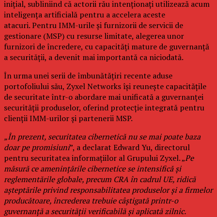
inițial, subliniind că actorii rău intenționați utilizează acum
inteligența artificială pentru a accelera aceste
atacuri. Pentru IMM-urile și furnizorii de servicii de
gestionare (MSP) cu resurse limitate, alegerea unor
furnizori de încredere, cu capacități mature de guvernanță
a securității, a devenit mai importantă ca niciodată.
În urma unei serii de îmbunătățiri recente aduse
portofoliului său, Zyxel Networks își reunește capacitățile
de securitate într-o abordare mai unificată a guvernanței
securității produselor, oferind protecție integrată pentru
clienții IMM-urilor și partenerii MSP.
„În prezent, securitatea cibernetică nu se mai poate baza
doar pe promisiuni
”, a declarat Edward Yu, directorul
pentru securitatea informațiilor al Grupului Zyxel. „
Pe
măsură ce amenințările cibernetice se intensifică și
reglementările globale, precum CRA în cadrul UE, ridică
așteptările privind responsabilitatea produselor și a firmelor
producătoare, încrederea trebuie câștigată printr-o
guvernanță a securității verificabilă și aplicată zilnic.