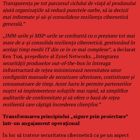
Transparența pe tot parcursul ciclului de viață al produsului
ajută organizațiile să reducă punctele oarbe, să ia decizii
mai informate și să-și consolideze reziliența cibernetică
generală.”
„IMM-urile și MSP-urile se confruntă cu o presiune tot mai
mare de a-și consolida reziliența cibernetică, gestionând în
același timp medii IT din ce în ce mai complexe”,
a declarat
Ken Tsai, președinte al Zyxel Networks.
„Integrarea
securității produselor out-of-the-box în întreaga
infrastructură de rețea minimizează necesitatea unor
configurări manuale de securizare ulterioare, costisitoare și
consumatoare de timp. Acest lucru le permite partenerilor
noștri să implementeze soluțiile mai rapid, să simplifice
auditurile de conformitate și să ofere o bază de rețea
rezilientă care câștigă încrederea clienților.”
Transformarea principiului „sigure prin proiectare”
într-un angajament operațional
În loc să trateze securitatea cibernetică ca pe un aspect