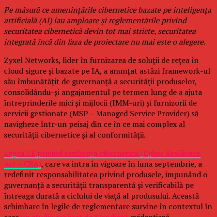
Pe măsură ce amenințările cibernetice bazate pe inteligența
artificială (AI) iau amploare și reglementările privind
securitatea cibernetică devin tot mai stricte, securitatea
integrată încă din faza de proiectare nu mai este o alegere.
Zyxel Networks, lider în furnizarea de soluții de rețea în
cloud sigure și bazate pe IA, a anunțat astăzi framework-ul
său îmbunătățit de guvernanță a securității produselor,
consolidându-și angajamentul pe termen lung de a ajuta
întreprinderile mici și mijlocii (IMM-uri) și furnizorii de
servicii gestionate (MSP – Managed Service Provider) să
navigheze într-un peisaj din ce în ce mai complex al
securității cibernetice și al conformității.
Legea UE privind reziliența cibernetică (Cyber Resilience
Act – CRA)
, care va intra în vigoare în luna septembrie, a
redefinit responsabilitatea privind produsele, impunând o
guvernanță a securității transparentă și verificabilă pe
întreaga durată a ciclului de viață al produsului. Această
schimbare în legile de reglementare survine în contextul în