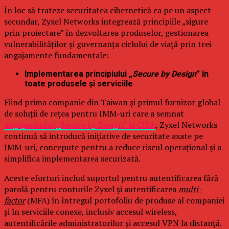
În loc să trateze securitatea cibernetică ca pe un aspect
secundar, Zyxel Networks integrează principiile „sigure
prin proiectare” în dezvoltarea produselor, gestionarea
vulnerabilităților și guvernanța ciclului de viață prin trei
angajamente fundamentale:
Implementarea principiului „
Secure by Design
” în
toate produsele și serviciile
Fiind prima companie din Taiwan și primul furnizor global
de soluții de rețea pentru IMM-uri care a semnat
angajamentul „Secure by Design” al CISA
, Zyxel Networks
continuă să introducă inițiative de securitate axate pe
IMM-uri, concepute pentru a reduce riscul operațional și a
simplifica implementarea securizată.
Aceste eforturi includ suportul pentru autentificarea fără
parolă pentru conturile Zyxel și autentificarea
multi-
factor
(MFA) în întregul portofoliu de produse al companiei
și în serviciile conexe, inclusiv accesul wireless,
autentificările administratorilor și accesul VPN la distanță.