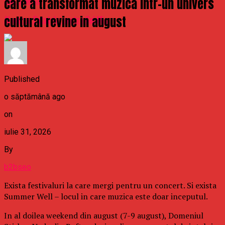
care a transformat muzica intr-un univers
Don't Miss
cultural revine in august
Alegerea Patutului pentru Cel Mic
Published
o săptămână ago
on
iulie 31, 2026
By
b2bseo
Exista festivaluri la care mergi pentru un concert. Si exista
Summer Well – locul in care muzica este doar inceputul.
In al doilea weekend din august (7-9 august), Domeniul