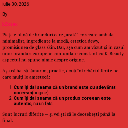
iulie 30, 2026
By
b2bseo
Piața e plină de branduri care „arată” coreean: ambalaj
minimalist, ingrediente la modă, estetica dewy,
promisiunea de glass skin. Dar, așa cum am văzut și în cazul
unor branduri europene confundate constant cu K-Beauty,
aspectul nu spune nimic despre origine.
Așa că hai să lămurim, practic, două întrebări diferite pe
care mulți le amestecă:
Cum îți dai seama că un brand este cu adevărat
coreean
(origine)
Cum îți dai seama că un produs coreean este
autentic
, nu un fals
Sunt lucruri diferite — și vei ști să le deosebești până la
final.