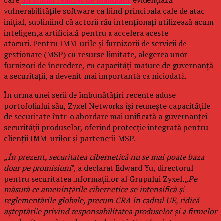
care
un studiu realizat de Mandiant
evidențiază
vulnerabilitățile software ca fiind principala cale de atac
inițial, subliniind că actorii rău intenționați utilizează acum
inteligența artificială pentru a accelera aceste
atacuri. Pentru IMM-urile și furnizorii de servicii de
gestionare (MSP) cu resurse limitate, alegerea unor
furnizori de încredere, cu capacități mature de guvernanță
a securității, a devenit mai importantă ca niciodată.
În urma unei serii de îmbunătățiri recente aduse
portofoliului său, Zyxel Networks își reunește capacitățile
de securitate într-o abordare mai unificată a guvernanței
securității produselor, oferind protecție integrată pentru
clienții IMM-urilor și partenerii MSP.
„În prezent, securitatea cibernetică nu se mai poate baza
doar pe promisiuni
”, a declarat Edward Yu, directorul
pentru securitatea informațiilor al Grupului Zyxel. „
Pe
măsură ce amenințările cibernetice se intensifică și
reglementările globale, precum CRA în cadrul UE, ridică
așteptările privind responsabilitatea produselor și a firmelor