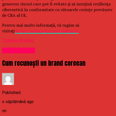
genereze riscuri care pot fi evitate și să mențină reziliența
cibernetică în conformitate cu viitoarele cerințe prevăzute
de CRA al UE.
Pentru mai multe informații, vă rugăm să
vizitați
https://www.zyxel.com/global/en
Continue Reading
Uncategorized
Cum recunoști un brand coreean
Published
o săptămână ago
on