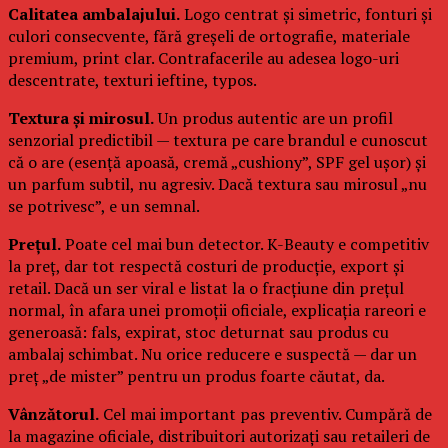
Calitatea ambalajului.
Logo centrat și simetric, fonturi și
culori consecvente, fără greșeli de ortografie, materiale
premium, print clar. Contrafacerile au adesea logo-uri
descentrate, texturi ieftine, typos.
Textura și mirosul.
Un produs autentic are un profil
senzorial predictibil — textura pe care brandul e cunoscut
că o are (esență apoasă, cremă „cushiony”, SPF gel ușor) și
un parfum subtil, nu agresiv. Dacă textura sau mirosul „nu
se potrivesc”, e un semnal.
Prețul.
Poate cel mai bun detector. K-Beauty e competitiv
la preț, dar tot respectă costuri de producție, export și
retail. Dacă un ser viral e listat la o fracțiune din prețul
normal, în afara unei promoții oficiale, explicația rareori e
generoasă: fals, expirat, stoc deturnat sau produs cu
ambalaj schimbat. Nu orice reducere e suspectă — dar un
preț „de mister” pentru un produs foarte căutat, da.
Vânzătorul.
Cel mai important pas preventiv. Cumpără de
la magazine oficiale, distribuitori autorizați sau retaileri de