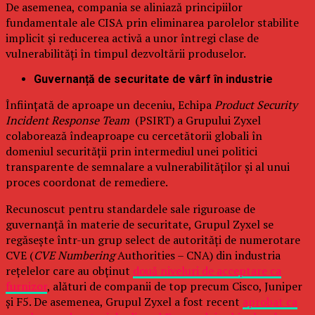
De asemenea, compania se aliniază principiilor
fundamentale ale CISA prin eliminarea parolelor stabilite
implicit și reducerea activă a unor întregi clase de
vulnerabilități în timpul dezvoltării produselor.
Guvernanță de securitate de vârf în industrie
Înființată de aproape un deceniu, Echipa
Product Security
Incident Response Team
(PSIRT) a Grupului Zyxel
colaborează îndeaproape cu cercetătorii globali în
domeniul securității prin intermediul unei politici
transparente de semnalare a vulnerabilităților și al unui
proces coordonat de remediere.
Recunoscut pentru standardele sale riguroase de
guvernanță în materie de securitate, Grupul Zyxel se
regăsește într-un grup select de autorități de numerotare
CVE (
CVE Numbering
Authorities – CNA) din industria
rețelelor care au obținut
două niveluri de acceptare ca
furnizor
, alături de companii de top precum Cisco, Juniper
și F5. De asemenea, Grupul Zyxel a fost recent
aprobat ca