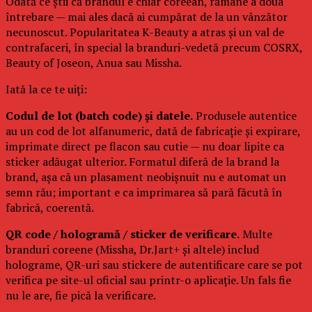
Odată ce știi că brandul e chiar coreean, rămâne a doua
întrebare — mai ales dacă ai cumpărat de la un vânzător
necunoscut. Popularitatea K-Beauty a atras și un val de
contrafaceri, în special la branduri-vedetă precum COSRX,
Beauty of Joseon, Anua sau Missha.
Iată la ce te uiți:
Codul de lot (batch code) și datele.
Produsele autentice
au un cod de lot alfanumeric, dată de fabricație și expirare,
imprimate direct pe flacon sau cutie — nu doar lipite ca
sticker adăugat ulterior. Formatul diferă de la brand la
brand, așa că un plasament neobișnuit nu e automat un
semn rău; important e ca imprimarea să pară făcută în
fabrică, coerentă.
QR code / hologramă / sticker de verificare.
Multe
branduri coreene (Missha, Dr.Jart+ și altele) includ
holograme, QR-uri sau stickere de autentificare care se pot
verifica pe site-ul oficial sau printr-o aplicație. Un fals fie
nu le are, fie pică la verificare.