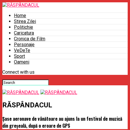
Home
Stirea Zilei
Politichie
Caricatura
Cronica de Film
Personaje
VeDeTe
Sport
Oameni
Connect with us
RĂSPÂNDACUL
Şase aeronave de vânătoare au ajuns la un festival de muzică
din greşeală, după o eroare de GPS