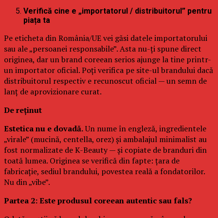
Verifică cine e „importatorul / distribuitorul” pentru
piața ta
Pe eticheta din România/UE vei găsi datele importatorului
sau ale „persoanei responsabile”. Asta nu-ți spune direct
originea, dar un brand coreean serios ajunge la tine printr-
un importator oficial. Poți verifica pe site-ul brandului dacă
distribuitorul respectiv e recunoscut oficial — un semn de
lanț de aprovizionare curat.
De reținut
Estetica nu e dovadă.
Un nume în engleză, ingredientele
„virale” (mucină, centella, orez) și ambalajul minimalist au
fost normalizate de K-Beauty — și copiate de branduri din
toată lumea. Originea se verifică din fapte: țara de
fabricație, sediul brandului, povestea reală a fondatorilor.
Nu din „vibe”.
Partea 2: Este produsul coreean autentic sau fals?