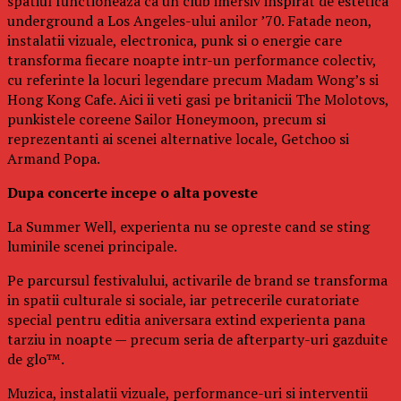
spatiul functioneaza ca un club imersiv inspirat de estetica
underground a Los Angeles-ului anilor ’70. Fatade neon,
instalatii vizuale, electronica, punk si o energie care
transforma fiecare noapte intr-un performance colectiv,
cu referinte la locuri legendare precum Madam Wong’s si
Hong Kong Cafe. Aici ii veti gasi pe britanicii The Molotovs,
punkistele coreene Sailor Honeymoon, precum si
reprezentanti ai scenei alternative locale, Getchoo si
Armand Popa.
Dupa concerte incepe o alta poveste
La Summer Well, experienta nu se opreste cand se sting
luminile scenei principale.
Pe parcursul festivalului, activarile de brand se transforma
in spatii culturale si sociale, iar petrecerile curatoriate
special pentru editia aniversara extind experienta pana
tarziu in noapte — precum seria de afterparty-uri gazduite
de glo™.
Muzica, instalatii vizuale, performance-uri si interventii