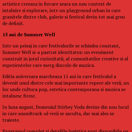
artistice creeaza in fiecare seara un nou context de
intalnire si explorare, intr-un playground urban in care
granitele dintre club, galerie si festival devin tot mai greu
de definit.
15 ani de Summer Well
Intr-un peisaj in care festivalurile se schimba constant,
Summer Well si-a pastrat identitatea: un eveniment
construit in jurul curiozitatii, al comunitatilor creative si al
experientelor care merg dincolo de muzica.
Editia aniversara marcheaza 15 ani in care festivalul a
devenit unul dintre cele mai importante repere ale verii, un
loc unde cultura pop, estetica contemporana si muzica se
intalnesc firesc.
In luna august, Domeniul Stirbey Voda devine din nou locul
in care soundtrack-ul verii se asculta, dar mai ales se
traieste.
Programul complet si detaliile logistice sunt disponibile pe