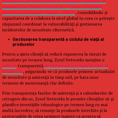
membru cu drepturi depline al Forumului echipelor de
răspuns la incidente și securitate (
Forum of Incident
Response and Security Teams –
FIRST)
, consolidându-și
capacitatea de a colabora la nivel global în ceea ce privește
răspunsul coordonat la vulnerabilități și gestionarea
incidentelor de securitate cibernetică.
Gestionarea transparentă a ciclului de viață al
produselor
Pentru a ajuta clienții să reducă expunerea la riscuri de
securitate pe termen lung, Zyxel Networks menține o
politică
transparentă
de gestionare a ciclului de viață al
produselor
, asigurându-se că produsele primesc actualizări
de securitate și asistență în timp util, pe baza unor
termene de mentenanță clar definite.
Prin transparența fazelor de asistență și a calendarelor de
retragere din uz, Zyxel Networks le permite clienților să-și
planifice investițiile tehnologice pe termen lung cu mai
multă încredere, să renunțe la produsele învechite și la
protocoalele de rețea nesigure înainte ca acestea să