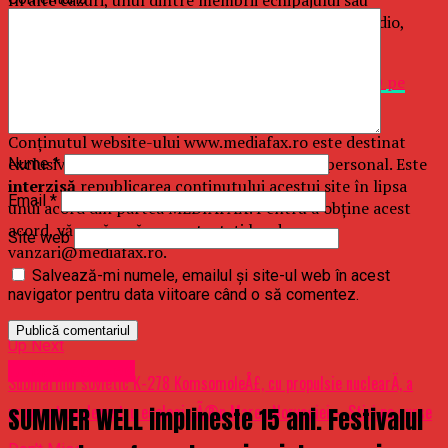
comandantul se află la sol şi ghidează piloţii prin radio,
asemenea erori fiind evitate.
Dacă ţi-a plăcut articolul, urmăreşte
MEDIAFAX.RO pe
FACEBOOK »
Conținutul website-ului www.mediafax.ro este destinat
exclusiv informării și uzului dumneavoastră personal. Este
Nume
*
interzisă
republicarea conținutului acestui site în lipsa
Email
*
unui acord din partea MEDIAFAX. Pentru a obține acest
acord, vă rugăm să ne contactați la adresa
Site web
vanzari@mediafax.ro.
Salvează-mi numele, emailul și site-ul web în acest
navigator pentru data viitoare când o să comentez.
Related Topics:
Up Next
Uncategorized
Submarinul sovietic K-278 KomsomoleÅ£, cu propulsie nuclearÄ, a
provocat un dezastru ecologic Ã®n Marea Norvegiei – Stiri pe surse
SUMMER WELL implineste 15 ani. Festivalul