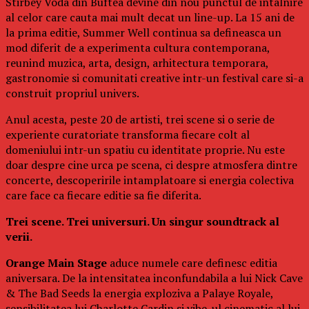
Stirbey Voda din Buftea devine din nou punctul de intalnire
al celor care cauta mai mult decat un line-up. La 15 ani de
la prima editie, Summer Well continua sa defineasca un
mod diferit de a experimenta cultura contemporana,
reunind muzica, arta, design, arhitectura temporara,
gastronomie si comunitati creative intr-un festival care si-a
construit propriul univers.
Anul acesta, peste 20 de artisti, trei scene si o serie de
experiente curatoriate transforma fiecare colt al
domeniului intr-un spatiu cu identitate proprie. Nu este
doar despre cine urca pe scena, ci despre atmosfera dintre
concerte, descoperirile intamplatoare si energia colectiva
care face ca fiecare editie sa fie diferita.
Trei scene. Trei universuri. Un singur soundtrack al
verii.
Orange Main Stage
aduce numele care definesc editia
aniversara. De la intensitatea inconfundabila a lui Nick Cave
& The Bad Seeds la energia exploziva a Palaye Royale,
sensibilitatea lui Charlotte Cardin si vibe-ul cinematic al lui