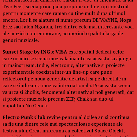
Two Feet, scena principala propune un line-up construit
pentru momente care raman cu tine mult dupa ultimul
encore. Lor li se alatura si nume precum DE’WAYNE, Noga
Erez sau Jalen Ngonda, trei dintre cele mai interesante voci
ale muzicii contemporane, acoperind o paleta larga de
genuri muzicale.
Sunset Stage by ING x VISA
este spatiul dedicat celor
care urmaresc scena muzicala inainte ca aceasta sa ajunga
in mainstream. Indie, electronic, alternative si proiecte
experimentale coexista intr-un line-up care pune
reflectorul pe noua generatie de artisti si pe directiile in
care se indreapta muzica internationala. Pe aceasta scena
va urca si 2hollis, fenomenul alternativ al noii generatii, dar
si proiecte muzicale precum ZEP, Chalk sau duo-ul
napolitan Nu Genea.
Electro Punk Club
revine pentru al doilea an si continua
sa fie una dintre cele mai spectaculoase experiente ale
festivalului. Creat impreuna cu colectivul Space Objekt,