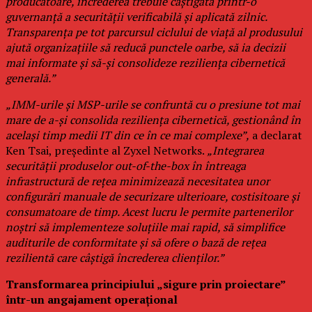
producătoare, încrederea trebuie câștigată printr-o
guvernanță a securității verificabilă și aplicată zilnic.
Transparența pe tot parcursul ciclului de viață al produsului
ajută organizațiile să reducă punctele oarbe, să ia decizii
mai informate și să-și consolideze reziliența cibernetică
generală.”
„IMM-urile și MSP-urile se confruntă cu o presiune tot mai
mare de a-și consolida reziliența cibernetică, gestionând în
același timp medii IT din ce în ce mai complexe”,
a declarat
Ken Tsai, președinte al Zyxel Networks.
„Integrarea
securității produselor out-of-the-box în întreaga
infrastructură de rețea minimizează necesitatea unor
configurări manuale de securizare ulterioare, costisitoare și
consumatoare de timp. Acest lucru le permite partenerilor
noștri să implementeze soluțiile mai rapid, să simplifice
auditurile de conformitate și să ofere o bază de rețea
rezilientă care câștigă încrederea clienților.”
Transformarea principiului „sigure prin proiectare”
într-un angajament operațional