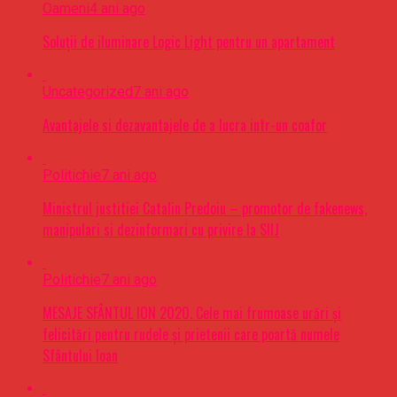
Oameni
4 ani ago
Soluții de iluminare Logic Light pentru un apartament
Uncategorized
7 ani ago
Avantajele si dezavantajele de a lucra intr-un coafor
Politichie
7 ani ago
Ministrul justitiei Catalin Predoiu – promotor de fakenews,
manipulari si dezinformari cu privire la SIIJ
Politichie
7 ani ago
MESAJE SFÂNTUL ION 2020. Cele mai frumoase urări şi
felicitări pentru rudele şi prietenii care poartă numele
Sfântului Ioan