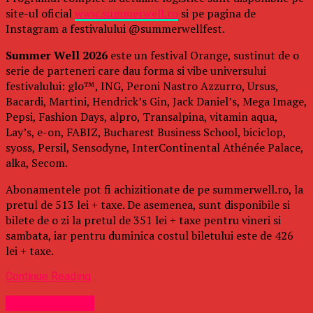
site-ul oficial
www.summerwell.ro
si pe pagina de
Instagram a festivalului @summerwellfest.
Summer Well 2026
este un festival Orange, sustinut de o
serie de parteneri care dau forma si vibe universului
festivalului: glo™, ING, Peroni Nastro Azzurro, Ursus,
Bacardi, Martini, Hendrick’s Gin, Jack Daniel’s, Mega Image,
Pepsi, Fashion Days, alpro, Transalpina, vitamin aqua,
Lay’s, e-on, FABIZ, Bucharest Business School, biciclop,
syoss, Persil, Sensodyne, InterContinental Athénée Palace,
alka, Secom.
Abonamentele pot fi achizitionate de pe summerwell.ro, la
pretul de 513 lei + taxe. De asemenea, sunt disponibile si
bilete de o zi la pretul de 351 lei + taxe pentru vineri si
sambata, iar pentru duminica costul biletului este de 426
lei + taxe.
Continue Reading
Uncategorized