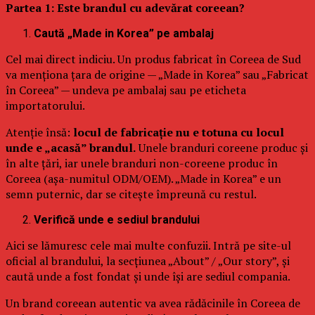
Partea 1: Este brandul cu adevărat coreean?
Caută „Made in Korea” pe ambalaj
Cel mai direct indiciu. Un produs fabricat în Coreea de Sud
va menționa țara de origine — „Made in Korea” sau „Fabricat
în Coreea” — undeva pe ambalaj sau pe eticheta
importatorului.
Atenție însă:
locul de fabricație nu e totuna cu locul
unde e „acasă” brandul.
Unele branduri coreene produc și
în alte țări, iar unele branduri non-coreene produc în
Coreea (așa-numitul ODM/OEM). „Made in Korea” e un
semn puternic, dar se citește împreună cu restul.
Verifică unde e sediul brandului
Aici se lămuresc cele mai multe confuzii. Intră pe site-ul
oficial al brandului, la secțiunea „About” / „Our story”, și
caută unde a fost fondat și unde își are sediul compania.
Un brand coreean autentic va avea rădăcinile în Coreea de