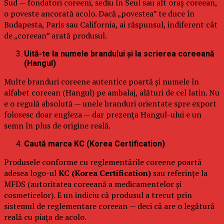
Sud — fondatori coreeni, sediu în Seul sau alt oraș coreean,
o poveste ancorată acolo. Dacă „povestea” te duce în
Budapesta, Paris sau California, ai răspunsul, indiferent cât
de „coreean” arată produsul.
Uită-te la numele brandului și la scrierea coreeană
(Hangul)
Multe branduri coreene autentice poartă și numele în
alfabet coreean (Hangul) pe ambalaj, alături de cel latin. Nu
e o regulă absolută — unele branduri orientate spre export
folosesc doar engleza — dar prezența Hangul-ului e un
semn în plus de origine reală.
Caută marca KC (Korea Certification)
Produsele conforme cu reglementările coreene poartă
adesea logo-ul
KC (Korea Certification)
sau referințe la
MFDS (autoritatea coreeană a medicamentelor și
cosmeticelor). E un indiciu că produsul a trecut prin
sistemul de reglementare coreean — deci că are o legătură
reală cu piața de acolo.