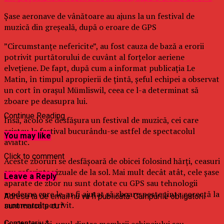
Şase aeronave de vânătoare au ajuns la un festival de
muzică din greşeală, după o eroare de GPS
”Circumstanţe nefericite”, au fost cauza de bază a erorii
potrivit purtătorului de cuvânt al forţelor aeriene
elveţiene. De fapt, după cum a informat publicaţia Le
Matin, în timpul apropierii de ţintă, şeful echipei a observat
un cort în oraşul Mümliswil, ceea ce l-a determinat să
zboare pe deasupra lui.
Continue Reading
Însă, acolo se desfăşura un festival de muzică, cei care
asistau la festival bucurându-se astfel de spectacolul
You may like
aviatic.
Click to comment
Aceste zboruri se desfăşoară de obicei folosind hărţi, ceasuri
sau referinţe vizuale de la sol. Mai mult decât atât, cele şase
Leave a Reply
aparate de zbor nu sunt dotate cu GPS sau tehnologii
moderne care le-ar fi ajutat să zboare peste ţinta corectă la
Adresa ta de email nu va fi publicată.
Câmpurile obligatorii
momentul potrivit.
sunt marcate cu
*
In alte cazuri, unul dintre membrii echipajului sau
Comentariu
*