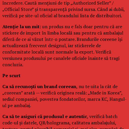
încredere. Caută mențiuni de tip „Authorized Seller” /
„Official Store” și transparență privind sursa. Când ai dubii,
verifică pe site-ul oficial al brandului lista de distribuitori.
Atenție la un mit:
un produs nu e fals doar pentru că are
stickere de import în limba locală sau pentru că ambalajul
diferă de ce ai văzut într-o postare. Brandurile coreene își
actualizează frecvent designul, iar stickerele de
conformitate locală sunt normale la export. Verifică
versiunea produsului pe canalele oficiale înainte să tragi
concluzia.
Pe scurt
Ca să recunoști un brand coreean
, nu te uita la cât de
„coreean” arată — verifică originea reală: „Made in Korea”,
sediul companiei, povestea fondatorilor, marca KC, Hangul-
ul pe ambalaj.
Ca să te asiguri că produsul e autentic
, verifică batch
code-ul și datele, QR/holograma, calitatea ambalajului,
textura, prețul plauzibil comercial și, mai ales, cumpără de