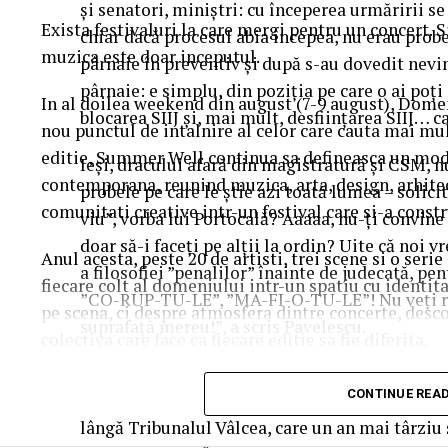
și senatori, miniștri: cu începerea urmăririi se
Exista festivaluri la care mergi pentru un concert. 
chiar dacă procesul abia începea, nu erau probe
muzica este doar inceputul.
pârnaie în preventiv și după s-au dovedit nevinov
pârnaie: e simplu, din poziția pe care o ai poți
In al doilea weekend din august (7-9 august), Dome
blocarea SIIJ și, mai mult, desființarea SIIJ… ca
nou punctul de intalnire al celor care cauta mai mul
editie, Summer Well continua sa defineasca un mod 
Ieși, dracului afară din magistratură și CSM, nu
contemporana, reunind muzica, arta, design, arhit
probele pe care le știe azi toată lumea – solicit
comunitati creative intr-un festival care si-a constr
viu”, vorba lui Portocală? Aaaaa, nu-ți convine 
doar să-i faceți pe alții la ordin? Uite că noi v
Anul acesta, peste 20 de artisti, trei scene si o ser
a filosofiei ”penalilor” înainte de judecată, p
fiecare colt al domeniului intr-un spatiu cu identit
”CO-RUP-TU-LE”, ”MA-FI-O-TU-LE”! Nu veți reuși
pe scena, ci despre atmosfera dintre concerte, desc
suprafață mereu!”, a scris Pavelescu.
colectiva care face ca fiecare editie sa fie diferita.
Dosarul îi vizează pe Bogdan Mateescu şi pe t
Trei scene. Trei universuri. Un singur soundtrac
CONTINUE REA
oraşului Băile Govora. Cercetarea cu privire la
lângă Tribunalul Vâlcea, care un an mai târziu
Orange Main Stage
aduce numele care definesc ed