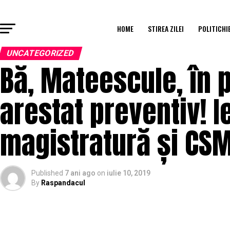
HOME
STIREA ZILEI
POLITICHI
UNCATEGORIZED
Bă, Mateescule, în p
arestat preventiv! I
magistratură și CSM
Published
7 ani ago
on
iulie 10, 2019
By
Raspandacul