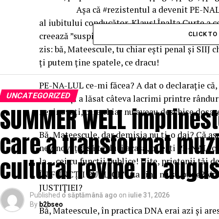
Așa că #rezistentul a devenit PE-NAL, PE-N
al iubitului conducător, Klaus! Înalta Curte a c
creează ”suspiciunea rezonabilă”… nu-i așa? D
CLICK T
zis: bă, Mateescule, tu chiar ești penal și SIIJ c
ți putem ține spatele, ce dracu!
PE-NA-LUL ce-mi făcea? A dat o declarație că, e
UNCATEGORIZED
tac-su? Și a lăsat câteva lacrimi printre rândur
SUMMER WELL implineste 
nevinovați, care chiar nu aveau deschise dosar
care a transformat muzi
Bă, Mateescule, dar demisia nu ți-o dai? Că așa
nevinovăția să te duci acasă, că ești PE-NAL, 
cultural revine in augus
la… cei cu funcții publice! Uite, prietenii tăi
ÎN FUNCȚII PUBLICE”! La tine nu se pune? Vrei 
JUSTIȚIEI?
Published
o săptămână ago
on
iulie 31, 2026
By
b2bseo
Bă, Mateescule, în practica DNA erai azi și ar