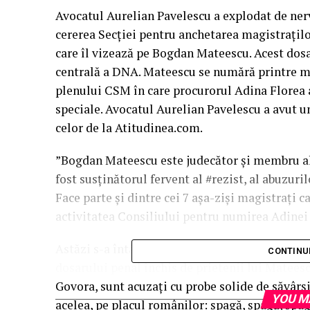
Avocatul Aurelian Pavelescu a explodat de ner
cererea Secției pentru anchetarea magistrațilo
care îl vizează pe Bogdan Mateescu. Acest dosa
centrală a DNA. Mateescu se numără printre ma
plenului CSM în care procurorul Adina Florea ar 
speciale. Avocatul Aurelian Pavelescu a avut u
celor de la Atitudinea.com.
”Bogdan Mateescu este judecător și membru al C
fost susținătorul fervent al #rezist, al abuzuril
Face parte și dintre cei 7 așa-ziși magistrați 
activitatea Consiliului pentru numirea Adinei 
Astăzi s-a întâmplat, ce să vezi? Înalta Curte 
CONTINU
dosarului penal închis de prietenii lui Mateescu
Govora, sunt acuzați cu probe solide de săvârși
YOU M
acelea, pe placul românilor