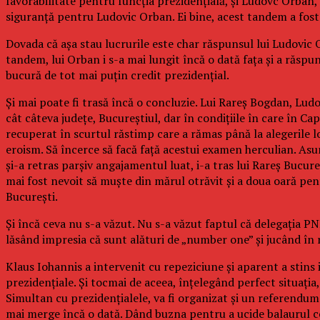
favorabilitate pentru funcția prezidențială, și Ludovc Orban,
siguranță pentru Ludovic Orban. Ei bine, acest tandem a fost 
Dovada că așa stau lucrurile este char răspunsul lui Ludovic O
tandem, lui Orban i s-a mai lungit încă o dată fața și a răs
bucură de tot mai puțin credit prezidențial.
Și mai poate fi trasă încă o concluzie. Lui Rareș Bogdan, Lud
cât câteva județe, Bucureștiul, dar în condițiile în care în 
recuperat în scurtul răstimp care a rămas până la alegerile lo
eroism. Să încerce să facă față acestui examen herculian. Asu
și-a retras parșiv angajamentul luat, i-a tras lui Rareș Bucure
mai fost nevoit să muște din mărul otrăvit și a doua oară pent
București.
Și încă ceva nu s-a văzut. Nu s-a văzut faptul că delegația PN
lăsând impresia că sunt alături de „number one” și jucând în r
Klaus Iohannis a intervenit cu repeziciune și aparent a stins
prezidențiale. Și tocmai de aceea, înțelegând perfect situația
Simultan cu prezidențialele, va fi organizat și un referendum 
mai merge încă o dată. Dând buzna pentru a ucide balaurul cor