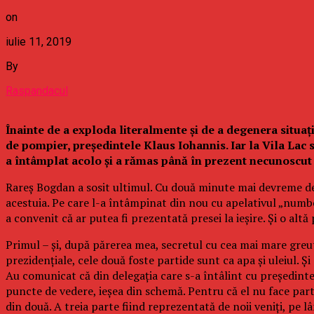
on
iulie 11, 2019
By
Raspandacul
Înainte de a exploda literalmente și de a degenera situați
de pompier, președintele Klaus Iohannis. Iar la Vila Lac si
a întâmplat acolo și a rămas până în prezent necunoscut 
Rareș Bogdan a sosit ultimul. Cu două minute mai devreme de
acestuia. Pe care l-a întâmpinat din nou cu apelativul „numbe
a convenit că ar putea fi prezentată presei la ieșire. Și o altă
Primul – și, după părerea mea, secretul cu cea mai mare greutat
prezidențiale, cele două foste partide sunt ca apa și uleiul. 
Au comunicat că din delegația care s-a întâlint cu președinte
puncte de vedere, ieșea din schemă. Pentru că el nu face parte d
din două. A treia parte fiind reprezentată de noii veniți, pe 