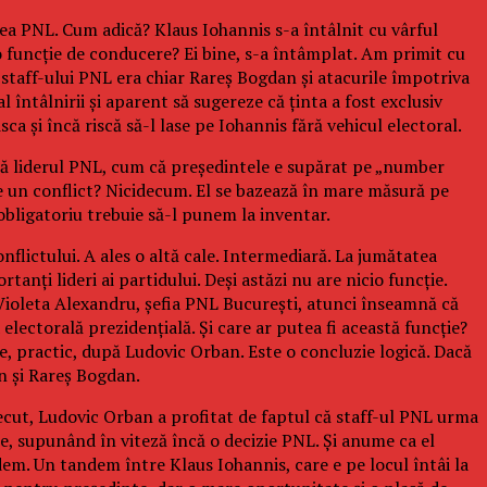
rea PNL. Cum adică? Klaus Iohannis s-a întâlnit cu vârful
io funcție de conducere? Ei bine, s-a întâmplat. Am primit cu
a staff-ului PNL era chiar Rareș Bogdan și atacurile împotriva
întâlnirii și aparent să sugereze că ținta a fost exclusiv
ca și încă riscă să-l lase pe Iohannis fără vehicul electoral.
că liderul PNL, cum că președintele e supărat pe „number
ze un conflict? Nicidecum. El se bazează în mare măsură pe
bligatoriu trebuie să-l punem la inventar.
onflictului. A ales o altă cale. Intermediară. La jumătatea
anți lideri ai partidului. Deși astăzi nu are nicio funcție.
Violeta Alexandru, șefia PNL București, atunci înseamnă că
electorală prezidențială. Și care ar putea fi această funcție?
e, practic, după Ludovic Orban. Este o concluzie logică. Dacă
n și Rareș Bogdan.
recut, Ludovic Orban a profitat de faptul că staff-ul PNL urma
are, supunând în viteză încă o decizie PNL. Și anume ca el
dem. Un tandem între Klaus Iohannis, care e pe locul întâi la