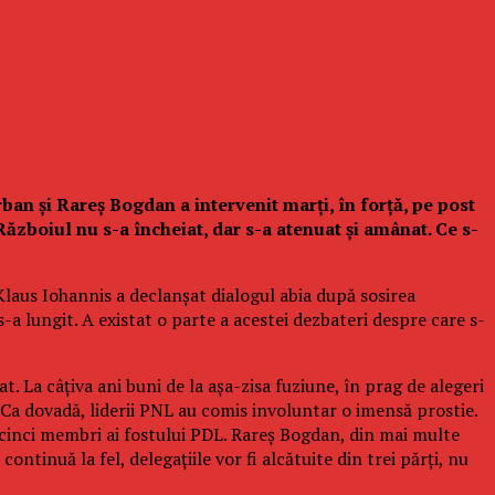
ban și Rareș Bogdan a intervenit marți, în forță, pe post
 Războiul nu s-a încheiat, dar s-a atenuat și amânat. Ce s-
laus Iohannis a declanșat dialogul abia după sosirea
a lungit. A existat o parte a acestei dezbateri despre care s-
t. La câțiva ani buni de la așa-zisa fuziune, în prag de alegeri
. Ca dovadă, liderii PNL au comis involuntar o imensă prostie.
 cinci membri ai fostului PDL. Rareș Bogdan, din mai multe
ontinuă la fel, delegațiile vor fi alcătuite din trei părți, nu