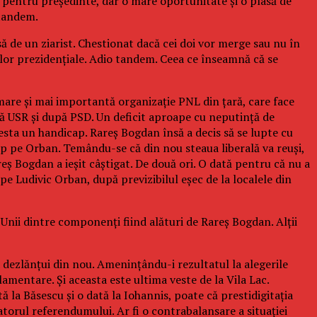
ă pentru președinte, dar o mare oportunitate și o plasă de
 tandem.
să de un ziarist. Chestionat dacă cei doi vor merge sau nu în
ilor prezidențiale. Adio tandem. Ceea ce înseamnă că se
mare și mai importantă organizație PNL din țară, care face
upă USR și după PSD. Un deficit aproape cu neputință de
cesta un handicap. Rareș Bogdan însă a decis să se lupte cu
cap pe Orban. Temându-se că din nou steaua liberală va reuși,
areș Bogdan a ieșit câștigat. De două ori. O dată pentru că nu a
pe Ludivic Orban, după previzibilul eșec de la localele din
 Unii dintre componenți fiind alături de Rareș Bogdan. Alții
a dezlănțui din nou. Amenințându-i rezultatul la alegerile
lamentare. Și aceasta este ultima veste de la Vila Lac.
 la Băsescu și o dată la Iohannis, poate că prestidigitația
torul referendumului. Ar fi o contrabalansare a situației