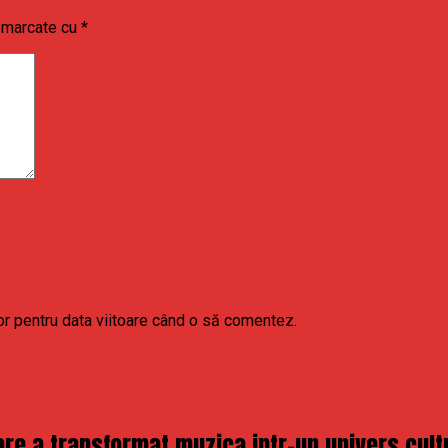
t marcate cu
*
or pentru data viitoare când o să comentez.
re a transformat muzica intr-un univers cult