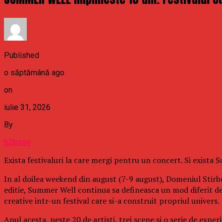
Published
o săptămână ago
on
iulie 31, 2026
By
b2bseo
Exista festivaluri la care mergi pentru un concert. Si exista
In al doilea weekend din august (7-9 august), Domeniul Stirbe
editie, Summer Well continua sa defineasca un mod diferit d
creative intr-un festival care si-a construit propriul univers.
Anul acesta, peste 20 de artisti, trei scene si o serie de exp