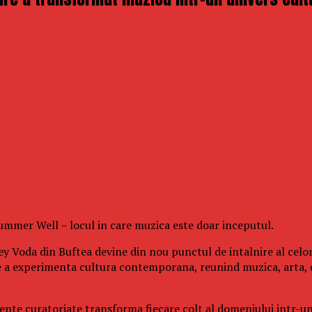
 Summer Well – locul in care muzica este doar inceputul.
y Voda din Buftea devine din nou punctul de intalnire al celor
e a experimenta cultura contemporana, reunind muzica, arta, 
eriente curatoriate transforma fiecare colt al domeniului intr-u