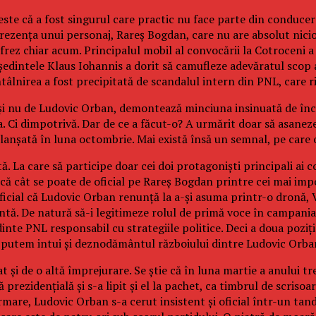
 este că a fost singurul care practic nu face parte din conduce
n prezența unui personaj, Rareș Bogdan, care nu are absolut nic
ifrez chiar acum. Principalul mobil al convocării la Cotroceni 
dintele Klaus Iohannis a dorit să camufleze adevăratul scop al 
tâlnirea a fost precipitată de scandalul intern din PNL, care ris
s și nu de Ludovic Orban, demontează minciuna insinuată de în
a. Ci dimpotrivă. Dar de ce a făcut-o? A urmărit doar să asane
anșată în luna octombrie. Mai există însă un semnal, pe care o
ă. La care să participe doar cei doi protagoniști principali ai c
ă cât se poate de oficial pe Rareș Bogdan printre cei mai import
ficial că Ludovic Orban renunță la a-și asuma printr-o dronă, 
antă. De natură să-i legitimeze rolul de primă voce în campania 
nte PNL responsabil cu strategiile politice. Deci a doua poziți
i putem intui și deznodământul războiului dintre Ludovic Orba
și de o altă împrejurare. Se știe că în luna martie a anului t
prezidențială și s-a lipit și el la pachet, ca timbrul de scriso
rmare, Ludovic Orban s-a cerut insistent și oficial într-un tan