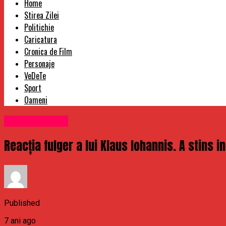
Home
Stirea Zilei
Politichie
Caricatura
Cronica de Film
Personaje
VeDeTe
Sport
Oameni
Uncategorized
Reacția fulger a lui Klaus Iohannis. A stins i
Published
7 ani ago