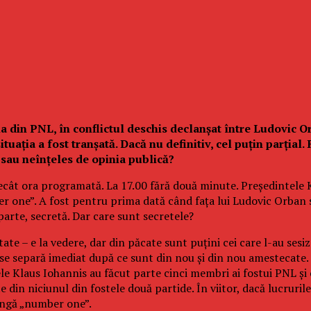
a din PNL, în conflictul deschis declanșat între Ludovic Or
tuația a fost tranșată. Dacă nu definitiv, cel puțin parțial.
sau neînțeles de opinia publică?
cât ora programată. La 17.00 fără două minute. Președintele K
r one”. A fost pentru prima dată când fața lui Ludovic Orban s-
 parte, secretă. Dar care sunt secretele?
e – e la vedere, dar din păcate sunt puțini cei care l-au sesiza
Și se separă imediat după ce sunt din nou și din nou amestecate
le Klaus Iohannis au făcut parte cinci membri ai fostui PNL și
in niciunul din fostele două partide. În viitor, dacă lucrurile c
lângă „number one”.