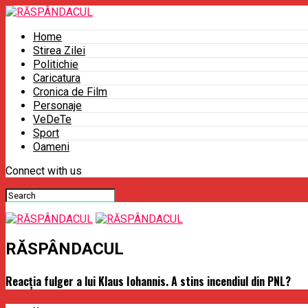
Home
Stirea Zilei
Politichie
Caricatura
Cronica de Film
Personaje
VeDeTe
Sport
Oameni
Connect with us
RĂSPÂNDACUL
Reacția fulger a lui Klaus Iohannis. A stins incendiul din PNL?