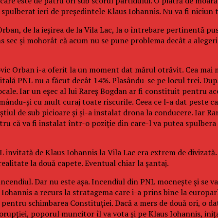
 care este de patru ori sub scorul partidului. O piatră de moar
spulberat ieri de președintele Klaus Iohannis. Nu va fi niciun
rban, de la ieșirea de la Vila Lac, la o întrebare pertinentă pu
puns sec și mohorât că acum nu se pune problema decât a aleger
ovic Orban i-a oferit la un moment dat mărul otrăvit. Cea mai 
Capitală PNL nu a făcut decât 14%. Plasându-se pe locul trei. D
cale. Iar un eșec al lui Rareș Bogdan ar fi constituit pentru a
mându-și cu mult curaj toate riscurile. Ceea ce l-a dat peste 
știul de sub picioare și și-a instalat drona la conducere. Iar R
ru că va fi instalat într-o poziție din care-l va putea spulbera 
L invitată de Klaus Iohannis la Vila Lac era extrem de divizată.
ealitate la două capete. Eventual chiar la șantaj.
 incendiul. Dar nu este așa. Incendiul din PNL mocnește și se v
, Iohannis a recurs la stratagema care i-a prins bine la europar
pentru schimbarea Constituției. Dacă a mers de două ori, o dată
upției, poporul muncitor îl va vota și pe Klaus Iohannis, inița