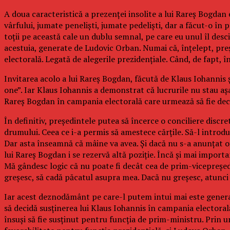
A doua caracteristică a prezenței insolite a lui Rareș Bogdan
vârfului, jumate peneliști, jumate pedeliști, dar a făcut-o î
toții pe această cale un dublu semnal, pe care eu unul îl desc
acestuia, generate de Ludovic Orban. Numai că, înțelept, preșe
electorală. Legată de alegerile prezidențiale. Când, de fapt, în
Invitarea acolo a lui Rareș Bogdan, făcută de Klaus Iohanni
one”. Iar Klaus Iohannis a demonstrat că lucrurile nu stau aș
Rareș Bogdan în campania electorală care urmează să fie decl
În definitiv, președintele putea să încerce o conciliere discret
drumului. Ceea ce i-a permis să amestece cărțile. Să-l introduc
Dar asta înseamnă că mâine va avea. Și dacă nu s-a anunțat o
lui Rareș Bogdan i se rezervă altă poziție. Încă și mai import
Mă gândesc logic că nu poate fi decât cea de prim-vicepreședi
greșesc, să cadă păcatul asupra mea. Dacă nu greșesc, atunc
Iar acest deznodământ pe care-l putem intui mai este generat 
să decidă susținerea lui Klaus Iohannis în campania electorală 
însuși să fie susținut pentru funcția de prim-ministru. Prin u