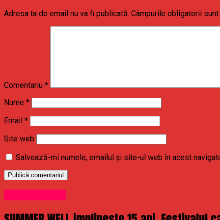
Adresa ta de email nu va fi publicată.
Câmpurile obligatorii sun
Comentariu
*
Nume
*
Email
*
Site web
Salvează-mi numele, emailul și site-ul web în acest navigat
Uncategorized
SUMMER WELL implineste 15 ani. Festivalul ca