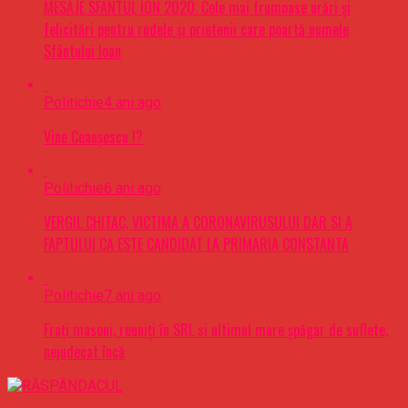
MESAJE SFÂNTUL ION 2020. Cele mai frumoase urări şi
felicitări pentru rudele şi prietenii care poartă numele
Sfântului Ioan
Politichie
4 ani ago
Vine Ceaușescu !?
Politichie
6 ani ago
VERGIL CHITAC, VICTIMA A CORONAVIRUSULUI DAR SI A
FAPTULUI CA ESTE CANDIDAT LA PRIMARIA CONSTANTA
Politichie
7 ani ago
Frați masoni, reuniți în SRL si ultimul mare șpăgar de suflete,
nejudecat încă