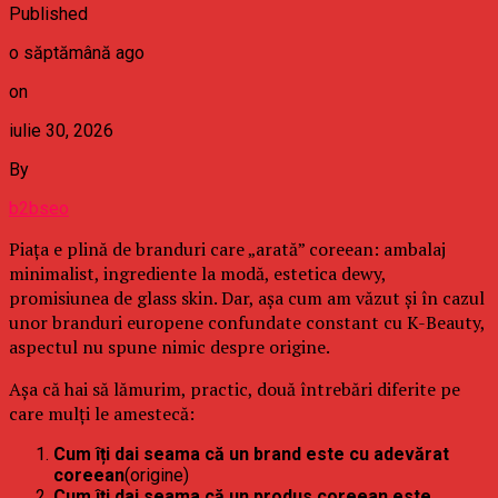
Published
o săptămână ago
on
iulie 30, 2026
By
b2bseo
Piața e plină de branduri care „arată” coreean: ambalaj
minimalist, ingrediente la modă, estetica dewy,
promisiunea de glass skin. Dar, așa cum am văzut și în cazul
unor branduri europene confundate constant cu K-Beauty,
aspectul nu spune nimic despre origine.
Așa că hai să lămurim, practic, două întrebări diferite pe
care mulți le amestecă:
Cum îți dai seama că un brand este cu adevărat
coreean
(origine)
Cum îți dai seama că un produs coreean este