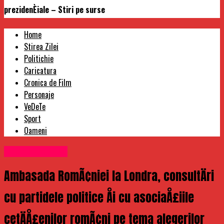
prezidenÈiale – Stiri pe surse
Home
Stirea Zilei
Politichie
Caricatura
Cronica de Film
Personaje
VeDeTe
Sport
Oameni
Uncategorized
Ambasada RomÃ¢niei la Londra, consultÄri
cu partidele politice Åi cu asociaÅ£iile
cetÄÅ£enilor romÃ¢ni pe tema alegerilor