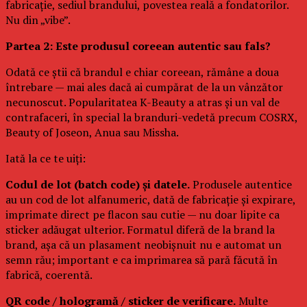
fabricație, sediul brandului, povestea reală a fondatorilor.
Nu din „vibe”.
Partea 2: Este produsul coreean autentic sau fals?
Odată ce știi că brandul e chiar coreean, rămâne a doua
întrebare — mai ales dacă ai cumpărat de la un vânzător
necunoscut. Popularitatea K-Beauty a atras și un val de
contrafaceri, în special la branduri-vedetă precum COSRX,
Beauty of Joseon, Anua sau Missha.
Iată la ce te uiți:
Codul de lot (batch code) și datele.
Produsele autentice
au un cod de lot alfanumeric, dată de fabricație și expirare,
imprimate direct pe flacon sau cutie — nu doar lipite ca
sticker adăugat ulterior. Formatul diferă de la brand la
brand, așa că un plasament neobișnuit nu e automat un
semn rău; important e ca imprimarea să pară făcută în
fabrică, coerentă.
QR code / hologramă / sticker de verificare.
Multe