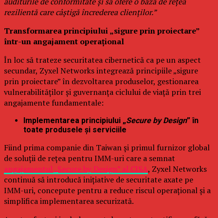
auditurile de conformitate și să ofere o bază de rețea
rezilientă care câștigă încrederea clienților.”
Transformarea principiului „sigure prin proiectare”
într-un angajament operațional
În loc să trateze securitatea cibernetică ca pe un aspect
secundar, Zyxel Networks integrează principiile „sigure
prin proiectare” în dezvoltarea produselor, gestionarea
vulnerabilităților și guvernanța ciclului de viață prin trei
angajamente fundamentale:
Implementarea principiului „
Secure by Design
” în
toate produsele și serviciile
Fiind prima companie din Taiwan și primul furnizor global
de soluții de rețea pentru IMM-uri care a semnat
angajamentul „Secure by Design” al CISA
, Zyxel Networks
continuă să introducă inițiative de securitate axate pe
IMM-uri, concepute pentru a reduce riscul operațional și a
simplifica implementarea securizată.