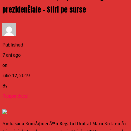
prezidenÈiale – Stiri pe surse
Published
7 ani ago
on
iulie 12, 2019
By
Raspandacul
Ambasada RomÃ¢niei Ã®n Regatul Unit al Marii Britanii Åi