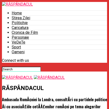
Home
Stirea Zilei
Politichie
Caricatura
Cronica de Film
Personaje
VeDeTe
Sport
Oameni
Connect with us
RĂSPÂNDACUL
Ambasada RomÃ¢niei la Londra, consultÄri cu partidele politice
Åi cu asociaÅ£iile cetÄÅ£enilor romÃ¢ni pe tema alegerilor