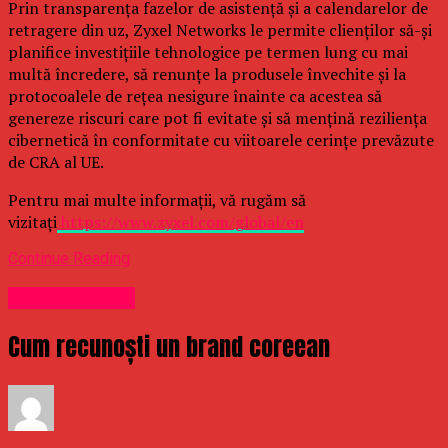
Prin transparența fazelor de asistență și a calendarelor de
retragere din uz, Zyxel Networks le permite clienților să-și
planifice investițiile tehnologice pe termen lung cu mai
multă încredere, să renunțe la produsele învechite și la
protocoalele de rețea nesigure înainte ca acestea să
genereze riscuri care pot fi evitate și să mențină reziliența
cibernetică în conformitate cu viitoarele cerințe prevăzute
de CRA al UE.
Pentru mai multe informații, vă rugăm să
vizitați
https://www.zyxel.com/global/en
Continue Reading
Uncategorized
Cum recunoști un brand coreean