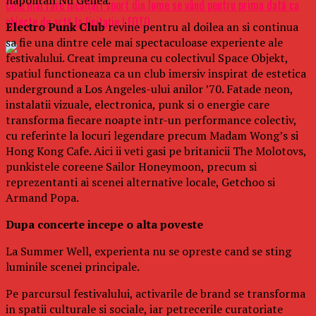
Cele mai rare încălţări sport din lume se vând pentru prima dată ca
obiecte de artă la licitaţie | FOTO
Electro Punk Club
revine pentru al doilea an si continua
sa fie una dintre cele mai spectaculoase experiente ale
festivalului. Creat impreuna cu colectivul Space Objekt,
spatiul functioneaza ca un club imersiv inspirat de estetica
underground a Los Angeles-ului anilor ’70. Fatade neon,
instalatii vizuale, electronica, punk si o energie care
transforma fiecare noapte intr-un performance colectiv,
cu referinte la locuri legendare precum Madam Wong’s si
Hong Kong Cafe. Aici ii veti gasi pe britanicii The Molotovs,
punkistele coreene Sailor Honeymoon, precum si
reprezentanti ai scenei alternative locale, Getchoo si
Armand Popa.
Dupa concerte incepe o alta poveste
La Summer Well, experienta nu se opreste cand se sting
luminile scenei principale.
Pe parcursul festivalului, activarile de brand se transforma
in spatii culturale si sociale, iar petrecerile curatoriate