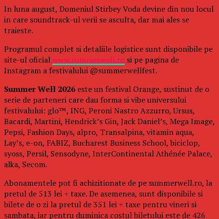
In luna august, Domeniul Stirbey Voda devine din nou locul
in care soundtrack-ul verii se asculta, dar mai ales se
traieste.
Programul complet si detaliile logistice sunt disponibile pe
site-ul oficial
www.summerwell.ro
si pe pagina de
Instagram a festivalului @summerwellfest.
Summer Well 2026
este un festival Orange, sustinut de o
serie de parteneri care dau forma si vibe universului
festivalului: glo™, ING, Peroni Nastro Azzurro, Ursus,
Bacardi, Martini, Hendrick’s Gin, Jack Daniel’s, Mega Image,
Pepsi, Fashion Days, alpro, Transalpina, vitamin aqua,
Lay’s, e-on, FABIZ, Bucharest Business School, biciclop,
syoss, Persil, Sensodyne, InterContinental Athénée Palace,
alka, Secom.
Abonamentele pot fi achizitionate de pe summerwell.ro, la
pretul de 513 lei + taxe. De asemenea, sunt disponibile si
bilete de o zi la pretul de 351 lei + taxe pentru vineri si
sambata, iar pentru duminica costul biletului este de 426