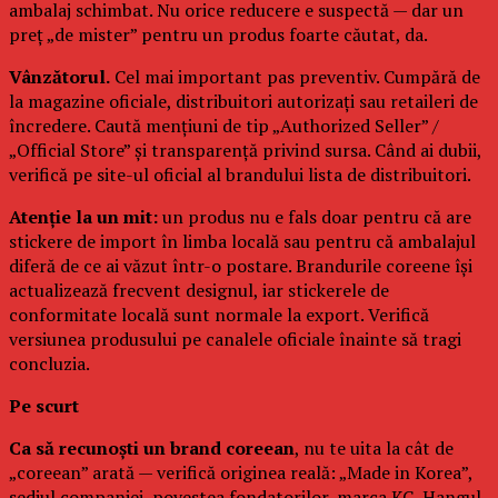
ambalaj schimbat. Nu orice reducere e suspectă — dar un
preț „de mister” pentru un produs foarte căutat, da.
Vânzătorul.
Cel mai important pas preventiv. Cumpără de
la magazine oficiale, distribuitori autorizați sau retaileri de
încredere. Caută mențiuni de tip „Authorized Seller” /
„Official Store” și transparență privind sursa. Când ai dubii,
verifică pe site-ul oficial al brandului lista de distribuitori.
Atenție la un mit:
un produs nu e fals doar pentru că are
stickere de import în limba locală sau pentru că ambalajul
diferă de ce ai văzut într-o postare. Brandurile coreene își
actualizează frecvent designul, iar stickerele de
conformitate locală sunt normale la export. Verifică
versiunea produsului pe canalele oficiale înainte să tragi
concluzia.
Pe scurt
Ca să recunoști un brand coreean
, nu te uita la cât de
„coreean” arată — verifică originea reală: „Made in Korea”,
sediul companiei, povestea fondatorilor, marca KC, Hangul-