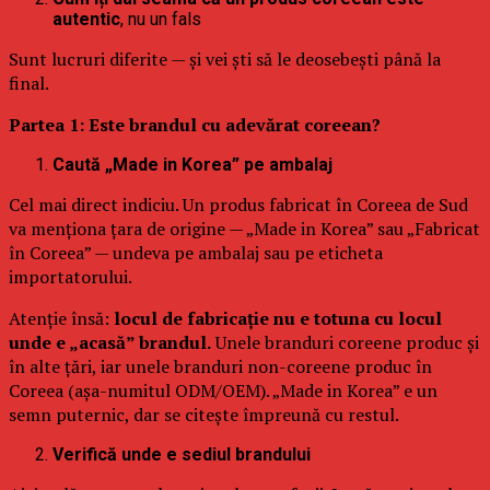
autentic
, nu un fals
Sunt lucruri diferite — și vei ști să le deosebești până la
final.
Partea 1: Este brandul cu adevărat coreean?
Caută „Made in Korea” pe ambalaj
Cel mai direct indiciu. Un produs fabricat în Coreea de Sud
va menționa țara de origine — „Made in Korea” sau „Fabricat
în Coreea” — undeva pe ambalaj sau pe eticheta
importatorului.
Atenție însă:
locul de fabricație nu e totuna cu locul
unde e „acasă” brandul.
Unele branduri coreene produc și
în alte țări, iar unele branduri non-coreene produc în
Coreea (așa-numitul ODM/OEM). „Made in Korea” e un
semn puternic, dar se citește împreună cu restul.
Verifică unde e sediul brandului