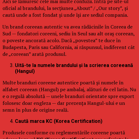
Aici se lămuresc cele mai multe confuzii. Intră pe site-ul
oficial al brandului, la secțiunea „About” / „Our story”, și
caută unde a fost fondat și unde își are sediul compania.
Un brand coreean autentic va avea rădăcinile în Coreea de
Sud — fondatori coreeni, sediu în Seul sau alt oraș coreean,
o poveste ancorată acolo. Dacă „povestea” te duce în
Budapesta, Paris sau California, ai răspunsul, indiferent cât
de „coreean” arată produsul.
Uită-te la numele brandului și la scrierea coreeană
(Hangul)
Multe branduri coreene autentice poartă și numele în
alfabet coreean (Hangul) pe ambalaj, alături de cel latin. Nu
e o regulă absolută — unele branduri orientate spre export
folosesc doar engleza — dar prezența Hangul-ului e un
semn în plus de origine reală.
Caută marca KC (Korea Certification)
Produsele conforme cu reglementările coreene poartă