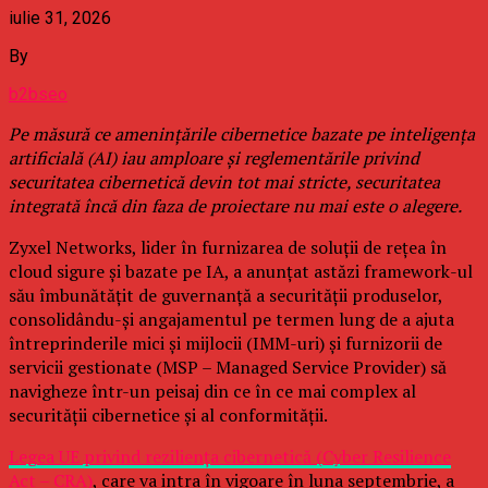
iulie 31, 2026
By
b2bseo
Pe măsură ce amenințările cibernetice bazate pe inteligența
artificială (AI) iau amploare și reglementările privind
securitatea cibernetică devin tot mai stricte, securitatea
integrată încă din faza de proiectare nu mai este o alegere.
Zyxel Networks, lider în furnizarea de soluții de rețea în
cloud sigure și bazate pe IA, a anunțat astăzi framework-ul
său îmbunătățit de guvernanță a securității produselor,
consolidându-și angajamentul pe termen lung de a ajuta
întreprinderile mici și mijlocii (IMM-uri) și furnizorii de
servicii gestionate (MSP – Managed Service Provider) să
navigheze într-un peisaj din ce în ce mai complex al
securității cibernetice și al conformității.
Legea UE privind reziliența cibernetică (Cyber Resilience
Act – CRA)
, care va intra în vigoare în luna septembrie, a