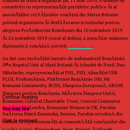
Irlandei de Nord a organizat joi, 11 iulie 2019, o sesiune de
consultÄri cu reprezentanÅ£ii partidelor politice Åi ai
asociaÅ£iilor cetÄÅ£enilor romÃ¢ni din Marea Britanie
privind organizarea Åi desfÄÅurarea scrutinului pentru
alegerea PreÅedintelui RomÃ¢niei din 10 noiembrie 2019
Åi 24 noiembrie 2019 (turul al doilea), a anunÅ£at misiunea
diplomaticÄ romÃ¢nÄ potrivit
agerpres.ro
.
Au dat curs invitaÅ£iei lansate de ambasadorul RomÃ¢niei
Ã®n Regatul Unit al Marii Britanii Åi Irlandei de Nord, Dan
Mihalache, reprezentanÅ£i ai PNL, PSD, AlianÅ£ei USR-
PLUS, ProRomÃ¢nia, Platformei RomÃ¢nia 100, My
Romania Community, RUDA, Diaspora EuropeanÄ, GRASP,
Diaspora pentru RomÃ¢nia, MiÅcarea Diaspora UnitÄ,
Continue Reading
Romanian Cultural Charitable Trust, Centrul Comunitar
RomÃ¢n din Londra, Romanian Women in UK, Parohia
You may like
NaÅterea Maicii Domnului, Boston, Parohia ortodoxÄ din
Click to comment
Oxford Åi reprezentanÅ£i ai comunitÄÅ£ii romÃ¢nilor din
Londra, Luton, Birmingham, Kent, Bristol, Åi Slough.