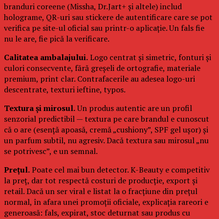
branduri coreene (Missha, Dr.Jart+ și altele) includ
holograme, QR-uri sau stickere de autentificare care se pot
verifica pe site-ul oficial sau printr-o aplicație. Un fals fie
nu le are, fie pică la verificare.
Calitatea ambalajului.
Logo centrat și simetric, fonturi și
culori consecvente, fără greșeli de ortografie, materiale
premium, print clar. Contrafacerile au adesea logo-uri
descentrate, texturi ieftine, typos.
Textura și mirosul.
Un produs autentic are un profil
senzorial predictibil — textura pe care brandul e cunoscut
că o are (esență apoasă, cremă „cushiony”, SPF gel ușor) și
un parfum subtil, nu agresiv. Dacă textura sau mirosul „nu
se potrivesc”, e un semnal.
Prețul.
Poate cel mai bun detector. K-Beauty e competitiv
la preț, dar tot respectă costuri de producție, export și
retail. Dacă un ser viral e listat la o fracțiune din prețul
normal, în afara unei promoții oficiale, explicația rareori e
generoasă: fals, expirat, stoc deturnat sau produs cu