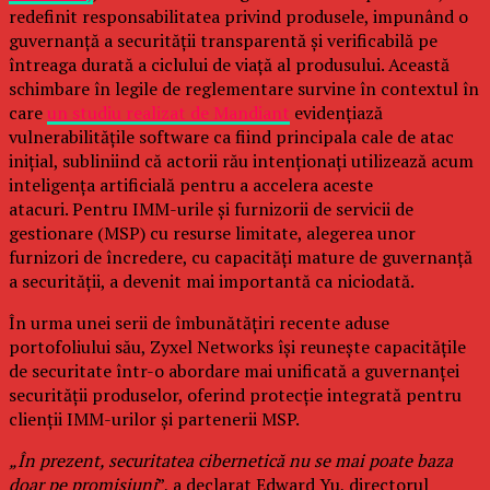
redefinit responsabilitatea privind produsele, impunând o
guvernanță a securității transparentă și verificabilă pe
întreaga durată a ciclului de viață al produsului. Această
schimbare în legile de reglementare survine în contextul în
care
un studiu realizat de Mandiant
evidențiază
vulnerabilitățile software ca fiind principala cale de atac
inițial, subliniind că actorii rău intenționați utilizează acum
inteligența artificială pentru a accelera aceste
atacuri. Pentru IMM-urile și furnizorii de servicii de
gestionare (MSP) cu resurse limitate, alegerea unor
furnizori de încredere, cu capacități mature de guvernanță
a securității, a devenit mai importantă ca niciodată.
În urma unei serii de îmbunătățiri recente aduse
portofoliului său, Zyxel Networks își reunește capacitățile
de securitate într-o abordare mai unificată a guvernanței
securității produselor, oferind protecție integrată pentru
clienții IMM-urilor și partenerii MSP.
„În prezent, securitatea cibernetică nu se mai poate baza
doar pe promisiuni
”, a declarat Edward Yu, directorul