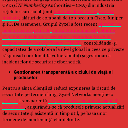
CVE (
CVE Numbering
Authorities – CNA) din industria
rețelelor care au obținut
două niveluri de acceptare ca
furnizor
, alături de companii de top precum Cisco, Juniper
și F5. De asemenea, Grupul Zyxel a fost recent
aprobat ca
membru cu drepturi depline al Forumului echipelor de
răspuns la incidente și securitate (
Forum of Incident
Response and Security Teams –
FIRST)
, consolidându-și
capacitatea de a colabora la nivel global în ceea ce privește
răspunsul coordonat la vulnerabilități și gestionarea
incidentelor de securitate cibernetică.
Gestionarea transparentă a ciclului de viață al
produselor
Pentru a ajuta clienții să reducă expunerea la riscuri de
securitate pe termen lung, Zyxel Networks menține o
politică
transparentă
de gestionare a ciclului de viață al
produselor
, asigurându-se că produsele primesc actualizări
de securitate și asistență în timp util, pe baza unor
termene de mentenanță clar definite.