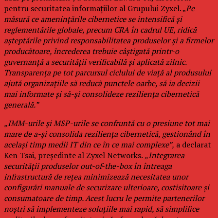
pentru securitatea informațiilor al Grupului Zyxel. „
Pe
măsură ce amenințările cibernetice se intensifică și
reglementările globale, precum CRA în cadrul UE, ridică
așteptările privind responsabilitatea produselor și a firmelor
producătoare, încrederea trebuie câștigată printr-o
guvernanță a securității verificabilă și aplicată zilnic.
Transparența pe tot parcursul ciclului de viață al produsului
ajută organizațiile să reducă punctele oarbe, să ia decizii
mai informate și să-și consolideze reziliența cibernetică
generală.”
„IMM-urile și MSP-urile se confruntă cu o presiune tot mai
mare de a-și consolida reziliența cibernetică, gestionând în
același timp medii IT din ce în ce mai complexe”,
a declarat
Ken Tsai, președinte al Zyxel Networks.
„Integrarea
securității produselor out-of-the-box în întreaga
infrastructură de rețea minimizează necesitatea unor
configurări manuale de securizare ulterioare, costisitoare și
consumatoare de timp. Acest lucru le permite partenerilor
noștri să implementeze soluțiile mai rapid, să simplifice