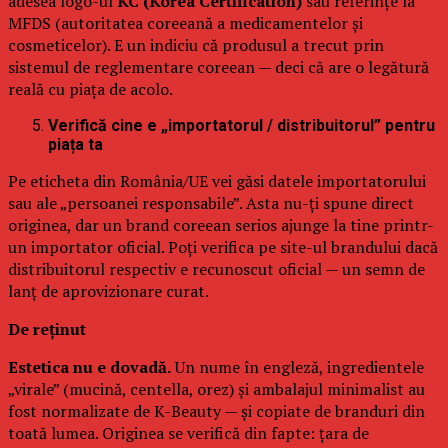
adesea logo-ul
KC (Korea Certification)
sau referințe la
MFDS (autoritatea coreeană a medicamentelor și
cosmeticelor). E un indiciu că produsul a trecut prin
sistemul de reglementare coreean — deci că are o legătură
reală cu piața de acolo.
Verifică cine e „importatorul / distribuitorul” pentru
piața ta
Pe eticheta din România/UE vei găsi datele importatorului
sau ale „persoanei responsabile”. Asta nu-ți spune direct
originea, dar un brand coreean serios ajunge la tine printr-
un importator oficial. Poți verifica pe site-ul brandului dacă
distribuitorul respectiv e recunoscut oficial — un semn de
lanț de aprovizionare curat.
De reținut
Estetica nu e dovadă.
Un nume în engleză, ingredientele
„virale” (mucină, centella, orez) și ambalajul minimalist au
fost normalizate de K-Beauty — și copiate de branduri din
toată lumea. Originea se verifică din fapte: țara de