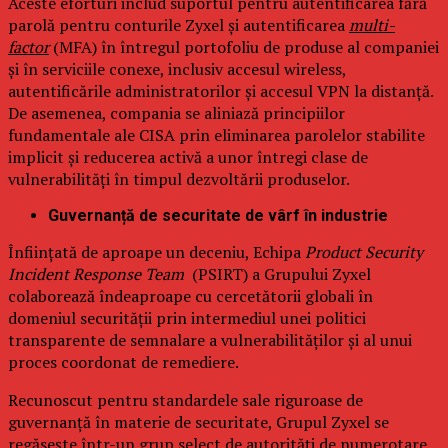
Aceste eforturi includ suportul pentru autentificarea fără
parolă pentru conturile Zyxel și autentificarea
multi-
factor
(MFA) în întregul portofoliu de produse al companiei
și în serviciile conexe, inclusiv accesul wireless,
autentificările administratorilor și accesul VPN la distanță.
De asemenea, compania se aliniază principiilor
fundamentale ale CISA prin eliminarea parolelor stabilite
implicit și reducerea activă a unor întregi clase de
vulnerabilități în timpul dezvoltării produselor.
Guvernanță de securitate de vârf în industrie
Înființată de aproape un deceniu, Echipa
Product Security
Incident Response Team
(PSIRT) a Grupului Zyxel
colaborează îndeaproape cu cercetătorii globali în
domeniul securității prin intermediul unei politici
transparente de semnalare a vulnerabilităților și al unui
proces coordonat de remediere.
Recunoscut pentru standardele sale riguroase de
guvernanță în materie de securitate, Grupul Zyxel se
regăsește într-un grup select de autorități de numerotare