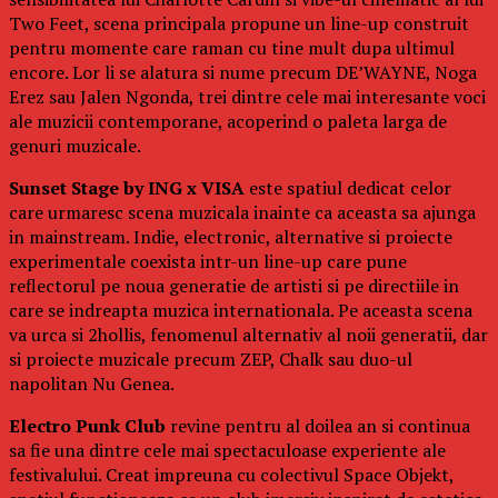
Two Feet, scena principala propune un line-up construit
pentru momente care raman cu tine mult dupa ultimul
encore. Lor li se alatura si nume precum DE’WAYNE, Noga
Erez sau Jalen Ngonda, trei dintre cele mai interesante voci
ale muzicii contemporane, acoperind o paleta larga de
genuri muzicale.
Sunset Stage by ING x VISA
este spatiul dedicat celor
care urmaresc scena muzicala inainte ca aceasta sa ajunga
in mainstream. Indie, electronic, alternative si proiecte
experimentale coexista intr-un line-up care pune
reflectorul pe noua generatie de artisti si pe directiile in
care se indreapta muzica internationala. Pe aceasta scena
va urca si 2hollis, fenomenul alternativ al noii generatii, dar
si proiecte muzicale precum ZEP, Chalk sau duo-ul
napolitan Nu Genea.
Electro Punk Club
revine pentru al doilea an si continua
sa fie una dintre cele mai spectaculoase experiente ale
festivalului. Creat impreuna cu colectivul Space Objekt,