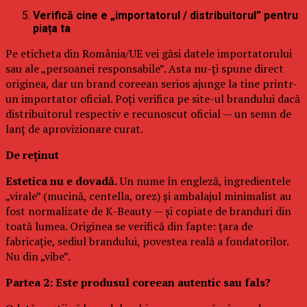
Verifică cine e „importatorul / distribuitorul” pentru
piața ta
Pe eticheta din România/UE vei găsi datele importatorului
sau ale „persoanei responsabile”. Asta nu-ți spune direct
originea, dar un brand coreean serios ajunge la tine printr-
un importator oficial. Poți verifica pe site-ul brandului dacă
distribuitorul respectiv e recunoscut oficial — un semn de
lanț de aprovizionare curat.
De reținut
Estetica nu e dovadă.
Un nume în engleză, ingredientele
„virale” (mucină, centella, orez) și ambalajul minimalist au
fost normalizate de K-Beauty — și copiate de branduri din
toată lumea. Originea se verifică din fapte: țara de
fabricație, sediul brandului, povestea reală a fondatorilor.
Nu din „vibe”.
Partea 2: Este produsul coreean autentic sau fals?