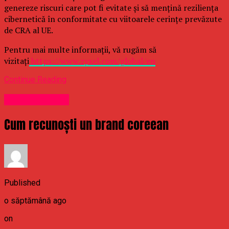
genereze riscuri care pot fi evitate și să mențină reziliența
cibernetică în conformitate cu viitoarele cerințe prevăzute
de CRA al UE.
Pentru mai multe informații, vă rugăm să
vizitați
https://www.zyxel.com/global/en
Continue Reading
Uncategorized
Cum recunoști un brand coreean
Published
o săptămână ago
on