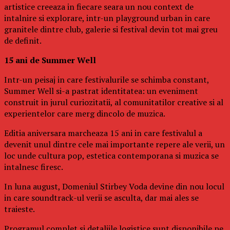
artistice creeaza in fiecare seara un nou context de
intalnire si explorare, intr-un playground urban in care
granitele dintre club, galerie si festival devin tot mai greu
de definit.
15 ani de Summer Well
Intr-un peisaj in care festivalurile se schimba constant,
Summer Well si-a pastrat identitatea: un eveniment
construit in jurul curiozitatii, al comunitatilor creative si al
experientelor care merg dincolo de muzica.
Editia aniversara marcheaza 15 ani in care festivalul a
devenit unul dintre cele mai importante repere ale verii, un
loc unde cultura pop, estetica contemporana si muzica se
intalnesc firesc.
In luna august, Domeniul Stirbey Voda devine din nou locul
in care soundtrack-ul verii se asculta, dar mai ales se
traieste.
Programul complet si detaliile logistice sunt disponibile pe