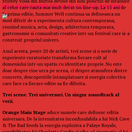
Stirbey Voda din Buftea devine din nou punctul de intalnire
Lumea antreprenoriatului. Află cum poți intra și tu în această lume
al celor care cauta mai mult decat un line-up. La 15 ani de
la prima editie, Summer Well continua sa defineasca un
mod diferit de a experimenta cultura contemporana,
reunind muzica, arta, design, arhitectura temporara,
gastronomie si comunitati creative intr-un festival care si-a
construit propriul univers.
Anul acesta, peste 20 de artisti, trei scene si o serie de
experiente curatoriate transforma fiecare colt al
domeniului intr-un spatiu cu identitate proprie. Nu este
doar despre cine urca pe scena, ci despre atmosfera dintre
concerte, descoperirile intamplatoare si energia colectiva
care face ca fiecare editie sa fie diferita.
Trei scene. Trei universuri. Un singur soundtrack al
verii.
Orange Main Stage
aduce numele care definesc editia
aniversara. De la intensitatea inconfundabila a lui Nick Cave
& The Bad Seeds la energia exploziva a Palaye Royale,
sensibilitatea lui Charlotte Cardin si vibe-ul cinematic al lui