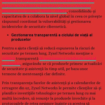
membru cu drepturi depline al Forumului echipelor de
răspuns la incidente și securitate (
Forum of Incident
Response and Security Teams –
FIRST)
, consolidându-și
capacitatea de a colabora la nivel global în ceea ce privește
răspunsul coordonat la vulnerabilități și gestionarea
incidentelor de securitate cibernetică.
Gestionarea transparentă a ciclului de viață al
produselor
Pentru a ajuta clienții să reducă expunerea la riscuri de
securitate pe termen lung, Zyxel Networks menține o
politică
transparentă
de gestionare a ciclului de viață al
produselor
, asigurându-se că produsele primesc actualizări
de securitate și asistență în timp util, pe baza unor
termene de mentenanță clar definite.
Prin transparența fazelor de asistență și a calendarelor de
retragere din uz, Zyxel Networks le permite clienților să-și
planifice investițiile tehnologice pe termen lung cu mai
multă încredere, să renunțe la produsele învechite și la
protocoalele de rețea nesigure înainte ca acestea să