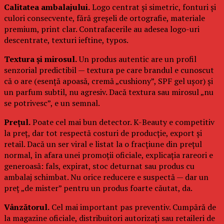
Calitatea ambalajului.
Logo centrat și simetric, fonturi și
culori consecvente, fără greșeli de ortografie, materiale
premium, print clar. Contrafacerile au adesea logo-uri
descentrate, texturi ieftine, typos.
Textura și mirosul.
Un produs autentic are un profil
senzorial predictibil — textura pe care brandul e cunoscut
că o are (esență apoasă, cremă „cushiony”, SPF gel ușor) și
un parfum subtil, nu agresiv. Dacă textura sau mirosul „nu
se potrivesc”, e un semnal.
Prețul.
Poate cel mai bun detector. K-Beauty e competitiv
la preț, dar tot respectă costuri de producție, export și
retail. Dacă un ser viral e listat la o fracțiune din prețul
normal, în afara unei promoții oficiale, explicația rareori e
generoasă: fals, expirat, stoc deturnat sau produs cu
ambalaj schimbat. Nu orice reducere e suspectă — dar un
preț „de mister” pentru un produs foarte căutat, da.
Vânzătorul.
Cel mai important pas preventiv. Cumpără de
la magazine oficiale, distribuitori autorizați sau retaileri de