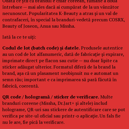
Odată ce știi că brandul e chiar coreean, rămâne a doua
întrebare — mai ales dacă ai cumpărat de la un vânzător
necunoscut. Popularitatea K-Beauty a atras și un val de
contrafaceri, în special la branduri-vedetă precum COSRX,
Beauty of Joseon, Anua sau Missha.
Iată la ce te uiți:
Codul de lot (batch code) și datele.
Produsele autentice
au un cod de lot alfanumeric, dată de fabricație și expirare,
imprimate direct pe flacon sau cutie — nu doar lipite ca
sticker adăugat ulterior. Formatul diferă de la brand la
brand, așa că un plasament neobișnuit nu e automat un
semn rău; important e ca imprimarea să pară făcută în
fabrică, coerentă.
QR code / hologramă / sticker de verificare.
Multe
branduri coreene (Missha, Dr.Jart+ și altele) includ
holograme, QR-uri sau stickere de autentificare care se pot
verifica pe site-ul oficial sau printr-o aplicație. Un fals fie
nu le are, fie pică la verificare.