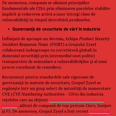
De asemenea, compania se aliniază principiilor
fundamentale ale CISA prin eliminarea parolelor stabilite
implicit și reducerea activă a unor întregi clase de
vulnerabilități în timpul dezvoltării produselor.
Guvernanță de securitate de vârf în industrie
Înființată de aproape un deceniu, Echipa
Product Security
Incident Response Team
(PSIRT) a Grupului Zyxel
colaborează îndeaproape cu cercetătorii globali în
domeniul securității prin intermediul unei politici
transparente de semnalare a vulnerabilităților și al unui
proces coordonat de remediere.
Recunoscut pentru standardele sale riguroase de
guvernanță în materie de securitate, Grupul Zyxel se
regăsește într-un grup select de autorități de numerotare
CVE (
CVE Numbering
Authorities – CNA) din industria
rețelelor care au obținut
două niveluri de acceptare ca
furnizor
, alături de companii de top precum Cisco, Juniper
și F5. De asemenea, Grupul Zyxel a fost recent
aprobat ca