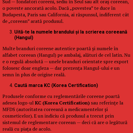
Sud — fondatori coreeni, sediu în Seul sau alt oraș coreean,
o poveste ancorată acolo. Dacă „povestea” te duce în
Budapesta, Paris sau California, ai răspunsul, indiferent cât
de „coreean” arată produsul.
Uită-te la numele brandului și la scrierea coreeană
(Hangul)
Multe branduri coreene autentice poartă și numele în
alfabet coreean (Hangul) pe ambalaj, alături de cel latin. Nu
e o regulă absolută — unele branduri orientate spre export
folosesc doar engleza — dar prezența Hangul-ului e un
semn în plus de origine reală.
Caută marca KC (Korea Certification)
Produsele conforme cu reglementările coreene poartă
adesea logo-ul
KC (Korea Certification)
sau referințe la
MFDS (autoritatea coreeană a medicamentelor și
cosmeticelor). E un indiciu că produsul a trecut prin
sistemul de reglementare coreean — deci că are o legătură
reală cu piața de acolo.