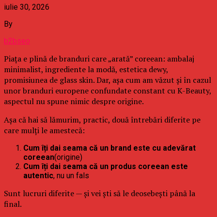
iulie 30, 2026
By
b2bseo
Piața e plină de branduri care „arată” coreean: ambalaj
minimalist, ingrediente la modă, estetica dewy,
promisiunea de glass skin. Dar, așa cum am văzut și în cazul
unor branduri europene confundate constant cu K-Beauty,
aspectul nu spune nimic despre origine.
Așa că hai să lămurim, practic, două întrebări diferite pe
care mulți le amestecă:
Cum îți dai seama că un brand este cu adevărat
coreean
(origine)
Cum îți dai seama că un produs coreean este
autentic
, nu un fals
Sunt lucruri diferite — și vei ști să le deosebești până la
final.