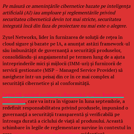
Pe măsură ce amenințările cibernetice bazate pe inteligența
artificială (AI) iau amploare și reglementările privind
securitatea cibernetică devin tot mai stricte, securitatea
integrată încă din faza de proiectare nu mai este o alegere.
Zyxel Networks, lider în furnizarea de soluții de rețea în
cloud sigure și bazate pe IA, a anunțat astăzi framework-ul
său îmbunătățit de guvernanță a securității produselor,
consolidându-și angajamentul pe termen lung de a ajuta
întreprinderile mici și mijlocii (IMM-uri) și furnizorii de
servicii gestionate (MSP – Managed Service Provider) să
navigheze într-un peisaj din ce în ce mai complex al
securității cibernetice și al conformității.
Legea UE privind reziliența cibernetică (Cyber Resilience
Act – CRA)
, care va intra în vigoare în luna septembrie, a
redefinit responsabilitatea privind produsele, impunând o
guvernanță a securității transparentă și verificabilă pe
întreaga durată a ciclului de viață al produsului. Această
schimbare în legile de reglementare survine în contextul în