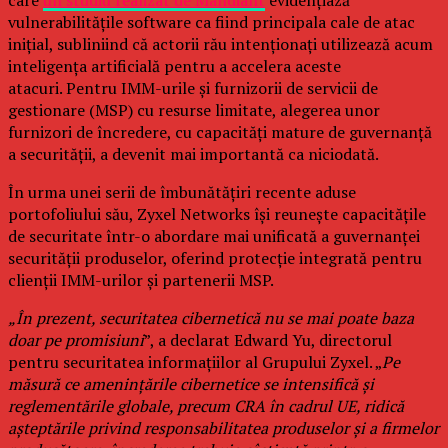
care
un studiu realizat de Mandiant
evidențiază
vulnerabilitățile software ca fiind principala cale de atac
inițial, subliniind că actorii rău intenționați utilizează acum
inteligența artificială pentru a accelera aceste
atacuri. Pentru IMM-urile și furnizorii de servicii de
gestionare (MSP) cu resurse limitate, alegerea unor
furnizori de încredere, cu capacități mature de guvernanță
a securității, a devenit mai importantă ca niciodată.
În urma unei serii de îmbunătățiri recente aduse
portofoliului său, Zyxel Networks își reunește capacitățile
de securitate într-o abordare mai unificată a guvernanței
securității produselor, oferind protecție integrată pentru
clienții IMM-urilor și partenerii MSP.
„În prezent, securitatea cibernetică nu se mai poate baza
doar pe promisiuni
”, a declarat Edward Yu, directorul
pentru securitatea informațiilor al Grupului Zyxel. „
Pe
măsură ce amenințările cibernetice se intensifică și
reglementările globale, precum CRA în cadrul UE, ridică
așteptările privind responsabilitatea produselor și a firmelor