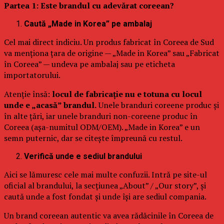
Partea 1: Este brandul cu adevărat coreean?
Caută „Made in Korea” pe ambalaj
Cel mai direct indiciu. Un produs fabricat în Coreea de Sud
va menționa țara de origine — „Made in Korea” sau „Fabricat
în Coreea” — undeva pe ambalaj sau pe eticheta
importatorului.
Atenție însă:
locul de fabricație nu e totuna cu locul
unde e „acasă” brandul.
Unele branduri coreene produc și
în alte țări, iar unele branduri non-coreene produc în
Coreea (așa-numitul ODM/OEM). „Made in Korea” e un
semn puternic, dar se citește împreună cu restul.
Verifică unde e sediul brandului
Aici se lămuresc cele mai multe confuzii. Intră pe site-ul
oficial al brandului, la secțiunea „About” / „Our story”, și
caută unde a fost fondat și unde își are sediul compania.
Un brand coreean autentic va avea rădăcinile în Coreea de