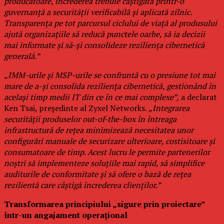
producătoare, încrederea trebuie câștigată printr-o
guvernanță a securității verificabilă și aplicată zilnic.
Transparența pe tot parcursul ciclului de viață al produsului
ajută organizațiile să reducă punctele oarbe, să ia decizii
mai informate și să-și consolideze reziliența cibernetică
generală.”
„IMM-urile și MSP-urile se confruntă cu o presiune tot mai
mare de a-și consolida reziliența cibernetică, gestionând în
același timp medii IT din ce în ce mai complexe”,
a declarat
Ken Tsai, președinte al Zyxel Networks.
„Integrarea
securității produselor out-of-the-box în întreaga
infrastructură de rețea minimizează necesitatea unor
configurări manuale de securizare ulterioare, costisitoare și
consumatoare de timp. Acest lucru le permite partenerilor
noștri să implementeze soluțiile mai rapid, să simplifice
auditurile de conformitate și să ofere o bază de rețea
rezilientă care câștigă încrederea clienților.”
Transformarea principiului „sigure prin proiectare”
într-un angajament operațional