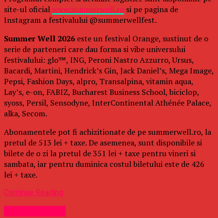
site-ul oficial
www.summerwell.ro
si pe pagina de
Instagram a festivalului @summerwellfest.
Summer Well 2026
este un festival Orange, sustinut de o
serie de parteneri care dau forma si vibe universului
festivalului: glo™, ING, Peroni Nastro Azzurro, Ursus,
Bacardi, Martini, Hendrick’s Gin, Jack Daniel’s, Mega Image,
Pepsi, Fashion Days, alpro, Transalpina, vitamin aqua,
Lay’s, e-on, FABIZ, Bucharest Business School, biciclop,
syoss, Persil, Sensodyne, InterContinental Athénée Palace,
alka, Secom.
Abonamentele pot fi achizitionate de pe summerwell.ro, la
pretul de 513 lei + taxe. De asemenea, sunt disponibile si
bilete de o zi la pretul de 351 lei + taxe pentru vineri si
sambata, iar pentru duminica costul biletului este de 426
lei + taxe.
Continue Reading
Uncategorized