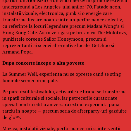
spatiul functioneaza ca un club imersiv inspirat de estetica
underground a Los Angeles-ului anilor ’70. Fatade neon,
instalatii vizuale, electronica, punk si o energie care
transforma fiecare noapte intr-un performance colectiv,
cu referinte la locuri legendare precum Madam Wong’s si
Hong Kong Cafe. Aici ii veti gasi pe britanicii The Molotovs,
punkistele coreene Sailor Honeymoon, precum si
reprezentanti ai scenei alternative locale, Getchoo si
Armand Popa.
Dupa concerte incepe o alta poveste
La Summer Well, experienta nu se opreste cand se sting
luminile scenei principale.
Pe parcursul festivalului, activarile de brand se transforma
in spatii culturale si sociale, iar petrecerile curatoriate
special pentru editia aniversara extind experienta pana
tarziu in noapte — precum seria de afterparty-uri gazduite
de glo™.
Muzica, instalatii vizuale, performance-uri si interventii