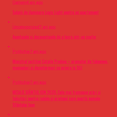
Oameni
4 ani ago
Soluții de iluminare Logic Light pentru un apartament
Uncategorized
7 ani ago
Avantajele si dezavantajele de a lucra intr-un coafor
Politichie
7 ani ago
Ministrul justitiei Catalin Predoiu – promotor de fakenews,
manipulari si dezinformari cu privire la SIIJ
Politichie
7 ani ago
MESAJE SFÂNTUL ION 2020. Cele mai frumoase urări şi
felicitări pentru rudele şi prietenii care poartă numele
Sfântului Ioan