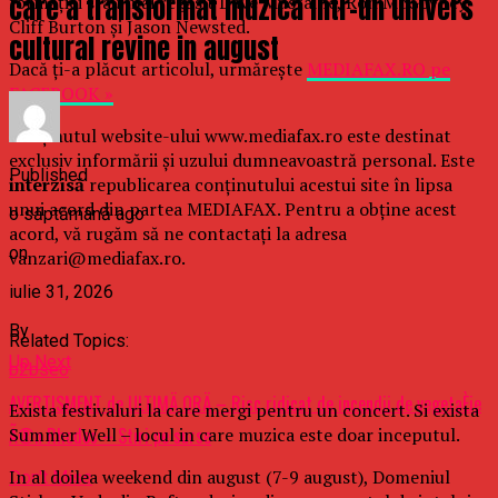
care a transformat muzica intr-un univers
formaţiei s-au mai regăsit Dave Mustaine, Ron McGovney,
Cliff Burton şi Jason Newsted.
cultural revine in august
Dacă ţi-a plăcut articolul, urmăreşte
MEDIAFAX.RO pe
FACEBOOK »
Conținutul website-ului www.mediafax.ro este destinat
exclusiv informării și uzului dumneavoastră personal. Este
Published
interzisă
republicarea conținutului acestui site în lipsa
unui acord din partea MEDIAFAX. Pentru a obține acest
o săptămână ago
acord, vă rugăm să ne contactați la adresa
on
vanzari@mediafax.ro.
iulie 31, 2026
By
Related Topics:
Up Next
b2bseo
AVERTISMENT de ULTIMÄ ORÄ – Risc ridicat de incendii de vegetaÈie
Exista festivaluri la care mergi pentru un concert. Si exista
Summer Well – locul in care muzica este doar inceputul.
Ã®n Rhodos – Stiri pe surse
In al doilea weekend din august (7-9 august), Domeniul
Don't Miss