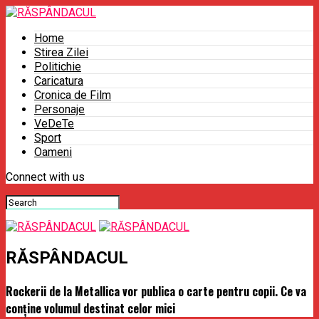
Home
Stirea Zilei
Politichie
Caricatura
Cronica de Film
Personaje
VeDeTe
Sport
Oameni
Connect with us
RĂSPÂNDACUL
Rockerii de la Metallica vor publica o carte pentru copii. Ce va
conţine volumul destinat celor mici