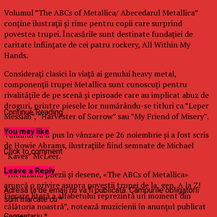
Volumul ”The ABCs of Metallica/ Abecedarul Metallica”
conţine ilustraţii şi rime pentru copii care surprind
povestea trupei. Încasările sunt destinate fundaţiei de
caritate înfiinţate de cei patru rockery, All Within My
Hands.
Consideraţi clasici în viaţă ai genului heavy metal,
componenţii trupei Metallica sunt cunoscuţi pentru
rivalităţile de pe scenă şi episoade care au implicat abuz de
droguri, printre piesele lor numărându-se titluri ca ”Leper
Continue Reading
Messiah”, ”Harvester of Sorrow” sau ”My Friend of Misery”.
You may like
Volumul va fi pus în vânzare pe 26 noiembrie şi a fost scris
de Howie Abrams, ilustraţiile fiind semnate de Michael
Click to comment
“Kaves” McLeer.
Leave a Reply
“Incluzând poezii şi desene, «The ABCs of Metallica»
aruncă o privire asupra poveştii trupei de la, gen, A la Z!
Adresa ta de email nu va fi publicată.
Câmpurile obligatorii
Fiecare literă a alfabetului reprezintă un moment din
sunt marcate cu
*
călătoria noastră”, notează muzicienii în anunţul publicat
pe site.
Comentariu
*