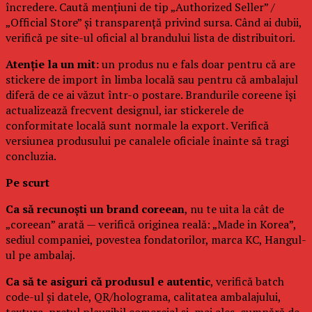
încredere. Caută mențiuni de tip „Authorized Seller” /
„Official Store” și transparență privind sursa. Când ai dubii,
verifică pe site-ul oficial al brandului lista de distribuitori.
Atenție la un mit:
un produs nu e fals doar pentru că are
stickere de import în limba locală sau pentru că ambalajul
diferă de ce ai văzut într-o postare. Brandurile coreene își
actualizează frecvent designul, iar stickerele de
conformitate locală sunt normale la export. Verifică
versiunea produsului pe canalele oficiale înainte să tragi
concluzia.
Pe scurt
Ca să recunoști un brand coreean
, nu te uita la cât de
„coreean” arată — verifică originea reală: „Made in Korea”,
sediul companiei, povestea fondatorilor, marca KC, Hangul-
ul pe ambalaj.
Ca să te asiguri că produsul e autentic
, verifică batch
code-ul și datele, QR/holograma, calitatea ambalajului,
textura, prețul plauzibil comercial și, mai ales, cumpără de