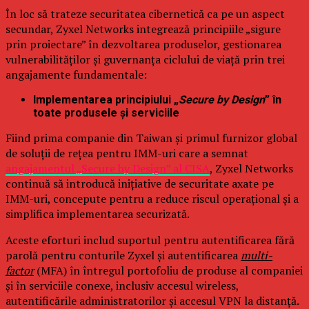
În loc să trateze securitatea cibernetică ca pe un aspect
secundar, Zyxel Networks integrează principiile „sigure
prin proiectare” în dezvoltarea produselor, gestionarea
vulnerabilităților și guvernanța ciclului de viață prin trei
angajamente fundamentale:
Implementarea principiului „
Secure by Design
” în
toate produsele și serviciile
Fiind prima companie din Taiwan și primul furnizor global
de soluții de rețea pentru IMM-uri care a semnat
angajamentul „Secure by Design” al CISA
, Zyxel Networks
continuă să introducă inițiative de securitate axate pe
IMM-uri, concepute pentru a reduce riscul operațional și a
simplifica implementarea securizată.
Aceste eforturi includ suportul pentru autentificarea fără
parolă pentru conturile Zyxel și autentificarea
multi-
factor
(MFA) în întregul portofoliu de produse al companiei
și în serviciile conexe, inclusiv accesul wireless,
autentificările administratorilor și accesul VPN la distanță.