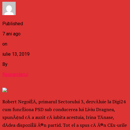
Published
7 ani ago
on
iulie 13, 2019
By
Raspandacul
Robert NegoiÈÄ, primarul Sectorului 3, dezvÄluie la Digi24
cum funcÈiona PSD sub conducerea lui Liviu Dragnea,
spunÃ¢nd cÄ a auzit cÄ iubita acestuia, Irina TÄnase,
dÄdea dispoziÈii Ã®n partid. Tot el a spus cÄ Ã®n CEx-urile