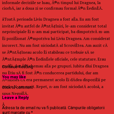
informale deciziile se luau, Ã®n timpul lui Dragnea, la
ciorbÄ, iar a doua zi se confirmau formal Ã®n ÈedinÈÄ.
âToatÄ perioada Liviu Dragnea a fost aÈa. Eu am fost
invitat Ã®n astfel de Ã®ntÃ¢lniri, le-am considerat total
neprincipiale Èi n-am mai participat, ba dimpotrivÄ m-am
Èi poziÈionat Ã®mpotriva lui Liviu Dragnea. Am considerat
incorect. Nu am fost niciodatÄ al ScroviÈtea. Am auzit cÄ
se Ã®ntÃ¢lneau acolo Èi stabileau ce trebuie sÄ se
Ã®ntÃ¢mple Ã®n ÈedinÈele oficiale, cele statutare. Erau
mulÈi, dar Ã®i chemau aÈa pe grupuri. Iubita dlui Dragnea
Continue Reading
nu Ètiu sÄ fi fost Ã®n conducerea partidului, dar am
You may like
Ã®nÈeles cÄ era permanent acolo Èi dÄdea dispoziÈii pe
acolo. N-am auzit. Repet, n-am fost niciodatÄ acoloâ, a
Click to comment
spus NegoiÈÄ.
Leave a Reply
Â
Adresa ta de email nu va fi publicată.
Câmpurile obligatorii
sunt marcate cu
*
Â