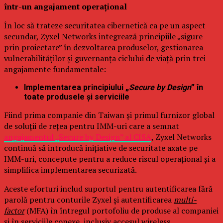
într-un angajament operațional
În loc să trateze securitatea cibernetică ca pe un aspect
secundar, Zyxel Networks integrează principiile „sigure
prin proiectare” în dezvoltarea produselor, gestionarea
vulnerabilităților și guvernanța ciclului de viață prin trei
angajamente fundamentale:
Implementarea principiului „
Secure by Design
” în
toate produsele și serviciile
Fiind prima companie din Taiwan și primul furnizor global
de soluții de rețea pentru IMM-uri care a semnat
angajamentul „Secure by Design” al CISA
, Zyxel Networks
continuă să introducă inițiative de securitate axate pe
IMM-uri, concepute pentru a reduce riscul operațional și a
simplifica implementarea securizată.
Aceste eforturi includ suportul pentru autentificarea fără
parolă pentru conturile Zyxel și autentificarea
multi-
factor
(MFA) în întregul portofoliu de produse al companiei
și în serviciile conexe, inclusiv accesul wireless,