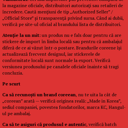
la magazine oficiale, distribuitori autorizați sau retaileri de
încredere. Caută mențiuni de tip „Authorized Seller” /
„Official Store” și transparență privind sursa. Când ai dubii,
verifică pe site-ul oficial al brandului lista de distribuitori.
Atenție la un mit:
un produs nu e fals doar pentru că are
stickere de import în limba locală sau pentru că ambalajul
diferă de ce ai văzut într-o postare. Brandurile coreene își
actualizează frecvent designul, iar stickerele de
conformitate locală sunt normale la export. Verifică
versiunea produsului pe canalele oficiale înainte să tragi
concluzia.
Pe scurt
Ca să recunoști un brand coreean
, nu te uita la cât de
„coreean” arată — verifică originea reală: „Made in Korea”,
sediul companiei, povestea fondatorilor, marca KC, Hangul-
ul pe ambalaj.
Ca să te asiguri că produsul e autentic
, verifică batch