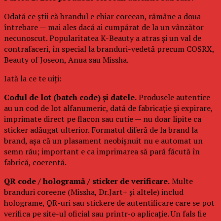
Odată ce știi că brandul e chiar coreean, rămâne a doua
întrebare — mai ales dacă ai cumpărat de la un vânzător
necunoscut. Popularitatea K-Beauty a atras și un val de
contrafaceri, în special la branduri-vedetă precum COSRX,
Beauty of Joseon, Anua sau Missha.
Iată la ce te uiți:
Codul de lot (batch code) și datele.
Produsele autentice
au un cod de lot alfanumeric, dată de fabricație și expirare,
imprimate direct pe flacon sau cutie — nu doar lipite ca
sticker adăugat ulterior. Formatul diferă de la brand la
brand, așa că un plasament neobișnuit nu e automat un
semn rău; important e ca imprimarea să pară făcută în
fabrică, coerentă.
QR code / hologramă / sticker de verificare.
Multe
branduri coreene (Missha, Dr.Jart+ și altele) includ
holograme, QR-uri sau stickere de autentificare care se pot
verifica pe site-ul oficial sau printr-o aplicație. Un fals fie