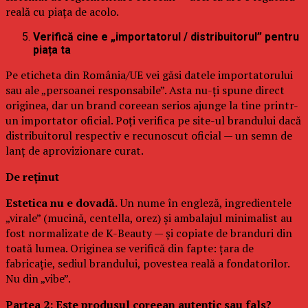
reală cu piața de acolo.
Verifică cine e „importatorul / distribuitorul” pentru
piața ta
Pe eticheta din România/UE vei găsi datele importatorului
sau ale „persoanei responsabile”. Asta nu-ți spune direct
originea, dar un brand coreean serios ajunge la tine printr-
un importator oficial. Poți verifica pe site-ul brandului dacă
distribuitorul respectiv e recunoscut oficial — un semn de
lanț de aprovizionare curat.
De reținut
Estetica nu e dovadă.
Un nume în engleză, ingredientele
„virale” (mucină, centella, orez) și ambalajul minimalist au
fost normalizate de K-Beauty — și copiate de branduri din
toată lumea. Originea se verifică din fapte: țara de
fabricație, sediul brandului, povestea reală a fondatorilor.
Nu din „vibe”.
Partea 2: Este produsul coreean autentic sau fals?