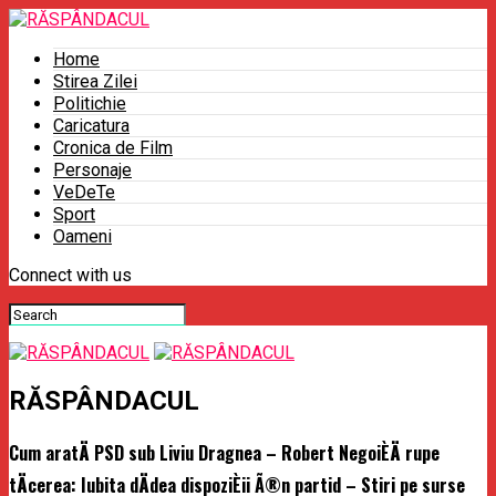
Home
Stirea Zilei
Politichie
Caricatura
Cronica de Film
Personaje
VeDeTe
Sport
Oameni
Connect with us
RĂSPÂNDACUL
Cum aratÄ PSD sub Liviu Dragnea – Robert NegoiÈÄ rupe
tÄcerea: Iubita dÄdea dispoziÈii Ã®n partid – Stiri pe surse