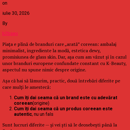
on
iulie 30, 2026
By
b2bseo
Piața e plină de branduri care „arată” coreean: ambalaj
minimalist, ingrediente la modă, estetica dewy,
promisiunea de glass skin. Dar, așa cum am văzut și în cazul
unor branduri europene confundate constant cu K-Beauty,
aspectul nu spune nimic despre origine.
Așa că hai să lămurim, practic, două întrebări diferite pe
care mulți le amestecă:
Cum îți dai seama că un brand este cu adevărat
coreean
(origine)
Cum îți dai seama că un produs coreean este
autentic
, nu un fals
Sunt lucruri diferite — și vei ști să le deosebești până la