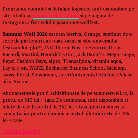
Programul complet si detaliile logistice sunt disponibile pe
site-ul oficial
www.summerwell.ro
si pe pagina de
Instagram a festivalului @summerwellfest.
Summer Well 2026
este un festival Orange, sustinut de o
serie de parteneri care dau forma si vibe universului
festivalului: glo™, ING, Peroni Nastro Azzurro, Ursus,
Bacardi, Martini, Hendrick’s Gin, Jack Daniel’s, Mega Image,
Pepsi, Fashion Days, alpro, Transalpina, vitamin aqua,
Lay’s, e-on, FABIZ, Bucharest Business School, biciclop,
syoss, Persil, Sensodyne, InterContinental Athénée Palace,
alka, Secom.
Abonamentele pot fi achizitionate de pe summerwell.ro, la
pretul de 513 lei + taxe. De asemenea, sunt disponibile si
bilete de o zi la pretul de 351 lei + taxe pentru vineri si
sambata, iar pentru duminica costul biletului este de 426
lei + taxe.
Continue Reading