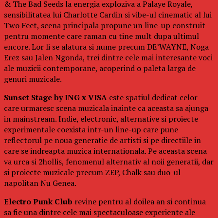
& The Bad Seeds la energia exploziva a Palaye Royale,
sensibilitatea lui Charlotte Cardin si vibe-ul cinematic al lui
Two Feet, scena principala propune un line-up construit
pentru momente care raman cu tine mult dupa ultimul
encore. Lor li se alatura si nume precum DE’WAYNE, Noga
Erez sau Jalen Ngonda, trei dintre cele mai interesante voci
ale muzicii contemporane, acoperind o paleta larga de
genuri muzicale.
Sunset Stage by ING x VISA
este spatiul dedicat celor
care urmaresc scena muzicala inainte ca aceasta sa ajunga
in mainstream. Indie, electronic, alternative si proiecte
experimentale coexista intr-un line-up care pune
reflectorul pe noua generatie de artisti si pe directiile in
care se indreapta muzica internationala. Pe aceasta scena
va urca si 2hollis, fenomenul alternativ al noii generatii, dar
si proiecte muzicale precum ZEP, Chalk sau duo-ul
napolitan Nu Genea.
Electro Punk Club
revine pentru al doilea an si continua
sa fie una dintre cele mai spectaculoase experiente ale