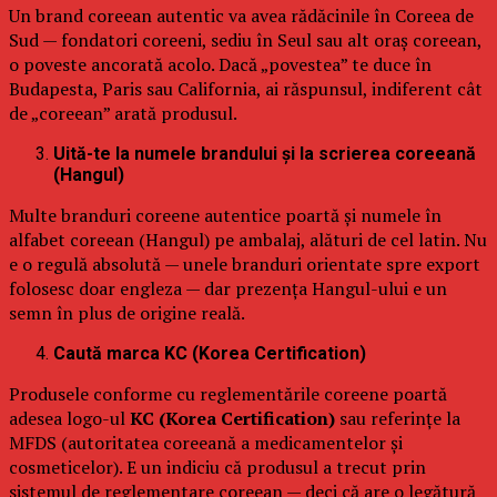
Un brand coreean autentic va avea rădăcinile în Coreea de
Sud — fondatori coreeni, sediu în Seul sau alt oraș coreean,
o poveste ancorată acolo. Dacă „povestea” te duce în
Budapesta, Paris sau California, ai răspunsul, indiferent cât
de „coreean” arată produsul.
Uită-te la numele brandului și la scrierea coreeană
(Hangul)
Multe branduri coreene autentice poartă și numele în
alfabet coreean (Hangul) pe ambalaj, alături de cel latin. Nu
e o regulă absolută — unele branduri orientate spre export
folosesc doar engleza — dar prezența Hangul-ului e un
semn în plus de origine reală.
Caută marca KC (Korea Certification)
Produsele conforme cu reglementările coreene poartă
adesea logo-ul
KC (Korea Certification)
sau referințe la
MFDS (autoritatea coreeană a medicamentelor și
cosmeticelor). E un indiciu că produsul a trecut prin
sistemul de reglementare coreean — deci că are o legătură