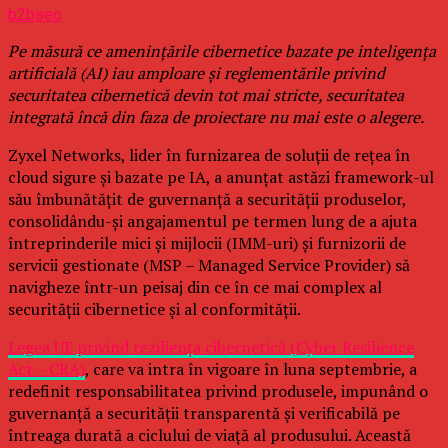
b2bseo
Pe măsură ce amenințările cibernetice bazate pe inteligența
artificială (AI) iau amploare și reglementările privind
securitatea cibernetică devin tot mai stricte, securitatea
integrată încă din faza de proiectare nu mai este o alegere.
Zyxel Networks, lider în furnizarea de soluții de rețea în
cloud sigure și bazate pe IA, a anunțat astăzi framework-ul
său îmbunătățit de guvernanță a securității produselor,
consolidându-și angajamentul pe termen lung de a ajuta
întreprinderile mici și mijlocii (IMM-uri) și furnizorii de
servicii gestionate (MSP – Managed Service Provider) să
navigheze într-un peisaj din ce în ce mai complex al
securității cibernetice și al conformității.
Legea UE privind reziliența cibernetică (Cyber Resilience
Act – CRA)
, care va intra în vigoare în luna septembrie, a
redefinit responsabilitatea privind produsele, impunând o
guvernanță a securității transparentă și verificabilă pe
întreaga durată a ciclului de viață al produsului. Această