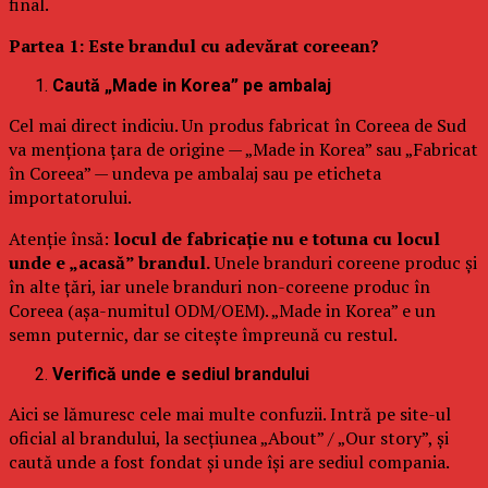
final.
Partea 1: Este brandul cu adevărat coreean?
Caută „Made in Korea” pe ambalaj
Cel mai direct indiciu. Un produs fabricat în Coreea de Sud
va menționa țara de origine — „Made in Korea” sau „Fabricat
în Coreea” — undeva pe ambalaj sau pe eticheta
importatorului.
Atenție însă:
locul de fabricație nu e totuna cu locul
unde e „acasă” brandul.
Unele branduri coreene produc și
în alte țări, iar unele branduri non-coreene produc în
Coreea (așa-numitul ODM/OEM). „Made in Korea” e un
semn puternic, dar se citește împreună cu restul.
Verifică unde e sediul brandului
Aici se lămuresc cele mai multe confuzii. Intră pe site-ul
oficial al brandului, la secțiunea „About” / „Our story”, și
caută unde a fost fondat și unde își are sediul compania.