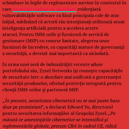
schimbare în legile de reglementare survine în contextul în
care
un studiu realizat de Mandiant
evidențiază
vulnerabilitățile software ca fiind principala cale de atac
inițial, subliniind că actorii rău intenționați utilizează acum
inteligența artificială pentru a accelera aceste
atacuri. Pentru IMM-urile și furnizorii de servicii de
gestionare (MSP) cu resurse limitate, alegerea unor
furnizori de încredere, cu capacități mature de guvernanță
a securității, a devenit mai importantă ca niciodată.
În urma unei serii de îmbunătățiri recente aduse
portofoliului său, Zyxel Networks își reunește capacitățile
de securitate într-o abordare mai unificată a guvernanței
securității produselor, oferind protecție integrată pentru
clienții IMM-urilor și partenerii MSP.
„În prezent, securitatea cibernetică nu se mai poate baza
doar pe promisiuni
”, a declarat Edward Yu, directorul
pentru securitatea informațiilor al Grupului Zyxel. „
Pe
măsură ce amenințările cibernetice se intensifică și
reglementările globale, precum CRA în cadrul UE, ridică