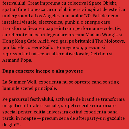
festivalului. Creat impreuna cu colectivul Space Objekt,
spatiul functioneaza ca un club imersiv inspirat de estetica
underground a Los Angeles-ului anilor ’70. Fatade neon,
instalatii vizuale, electronica, punk si o energie care
transforma fiecare noapte intr-un performance colectiv,
cu referinte la locuri legendare precum Madam Wong’s si
Hong Kong Cafe. Aici ii veti gasi pe britanicii The Molotovs,
punkistele coreene Sailor Honeymoon, precum si
reprezentanti ai scenei alternative locale, Getchoo si
Armand Popa.
Dupa concerte incepe o alta poveste
La Summer Well, experienta nu se opreste cand se sting
luminile scenei principale.
Pe parcursul festivalului, activarile de brand se transforma
in spatii culturale si sociale, iar petrecerile curatoriate
special pentru editia aniversara extind experienta pana
tarziu in noapte — precum seria de afterparty-uri gazduite
de glo™.