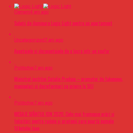
Oameni
4 ani ago
Soluții de iluminare Logic Light pentru un apartament
Uncategorized
7 ani ago
Avantajele si dezavantajele de a lucra intr-un coafor
Politichie
7 ani ago
Ministrul justitiei Catalin Predoiu – promotor de fakenews,
manipulari si dezinformari cu privire la SIIJ
Politichie
7 ani ago
MESAJE SFÂNTUL ION 2020. Cele mai frumoase urări şi
felicitări pentru rudele şi prietenii care poartă numele
Sfântului Ioan