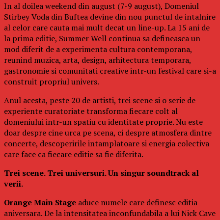
In al doilea weekend din august (7-9 august), Domeniul
Stirbey Voda din Buftea devine din nou punctul de intalnire
al celor care cauta mai mult decat un line-up. La 15 ani de
la prima editie, Summer Well continua sa defineasca un
mod diferit de a experimenta cultura contemporana,
reunind muzica, arta, design, arhitectura temporara,
gastronomie si comunitati creative intr-un festival care si-a
construit propriul univers.
Anul acesta, peste 20 de artisti, trei scene si o serie de
experiente curatoriate transforma fiecare colt al
domeniului intr-un spatiu cu identitate proprie. Nu este
doar despre cine urca pe scena, ci despre atmosfera dintre
concerte, descoperirile intamplatoare si energia colectiva
care face ca fiecare editie sa fie diferita.
Trei scene. Trei universuri. Un singur soundtrack al
verii.
Orange Main Stage
aduce numele care definesc editia
aniversara. De la intensitatea inconfundabila a lui Nick Cave