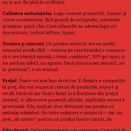
nu le are, fie pică la verificare.
Calitatea ambalajului.
Logo centrat și simetric, fonturi și
culori consecvente, fără greșeli de ortografie, materiale
premium, print clar. Contrafacerile au adesea logo-uri
descentrate, texturi ieftine, typos.
Textura și mirosul.
Un produs autentic are un profil
senzorial predictibil — textura pe care brandul e cunoscut
că o are (esență apoasă, cremă „cushiony”, SPF gel ușor) și
un parfum subtil, nu agresiv. Dacă textura sau mirosul „nu
se potrivesc”, e un semnal.
Prețul.
Poate cel mai bun detector. K-Beauty e competitiv
la preț, dar tot respectă costuri de producție, export și
retail. Dacă un ser viral e listat la o fracțiune din prețul
normal, în afara unei promoții oficiale, explicația rareori e
generoasă: fals, expirat, stoc deturnat sau produs cu
ambalaj schimbat. Nu orice reducere e suspectă — dar un
preț „de mister” pentru un produs foarte căutat, da.
Vânzătorul.
Cel mai important pas preventiv. Cumpără de