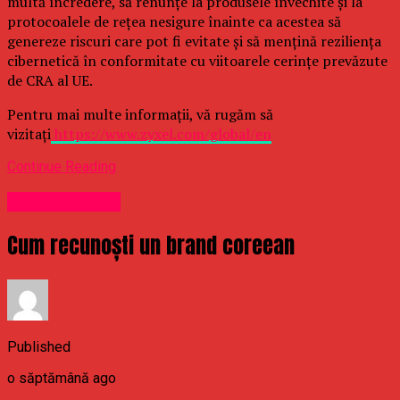
multă încredere, să renunțe la produsele învechite și la
protocoalele de rețea nesigure înainte ca acestea să
genereze riscuri care pot fi evitate și să mențină reziliența
cibernetică în conformitate cu viitoarele cerințe prevăzute
de CRA al UE.
Pentru mai multe informații, vă rugăm să
vizitați
https://www.zyxel.com/global/en
Continue Reading
Uncategorized
Cum recunoști un brand coreean
Published
o săptămână ago