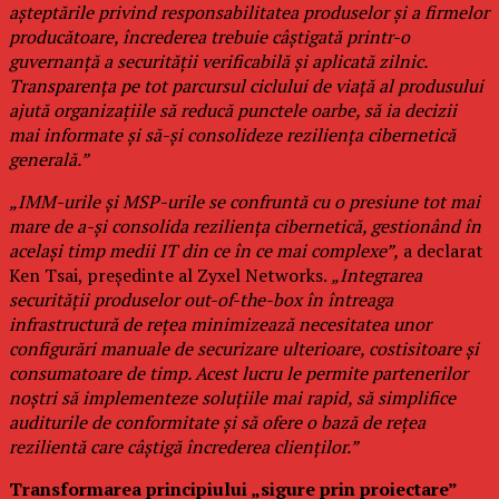
așteptările privind responsabilitatea produselor și a firmelor
producătoare, încrederea trebuie câștigată printr-o
guvernanță a securității verificabilă și aplicată zilnic.
Transparența pe tot parcursul ciclului de viață al produsului
ajută organizațiile să reducă punctele oarbe, să ia decizii
mai informate și să-și consolideze reziliența cibernetică
generală.”
„IMM-urile și MSP-urile se confruntă cu o presiune tot mai
mare de a-și consolida reziliența cibernetică, gestionând în
același timp medii IT din ce în ce mai complexe”,
a declarat
Ken Tsai, președinte al Zyxel Networks.
„Integrarea
securității produselor out-of-the-box în întreaga
infrastructură de rețea minimizează necesitatea unor
configurări manuale de securizare ulterioare, costisitoare și
consumatoare de timp. Acest lucru le permite partenerilor
noștri să implementeze soluțiile mai rapid, să simplifice
auditurile de conformitate și să ofere o bază de rețea
rezilientă care câștigă încrederea clienților.”
Transformarea principiului „sigure prin proiectare”