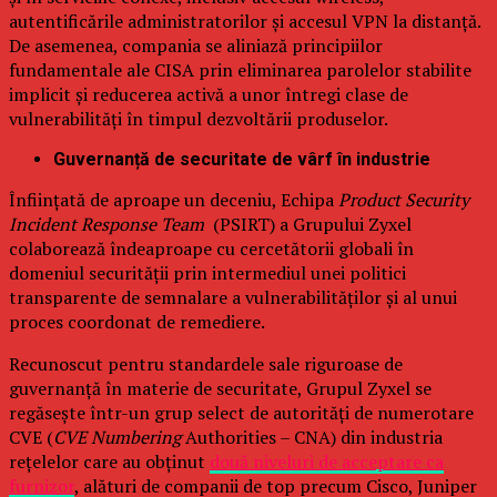
autentificările administratorilor și accesul VPN la distanță.
De asemenea, compania se aliniază principiilor
fundamentale ale CISA prin eliminarea parolelor stabilite
implicit și reducerea activă a unor întregi clase de
vulnerabilități în timpul dezvoltării produselor.
Guvernanță de securitate de vârf în industrie
Înființată de aproape un deceniu, Echipa
Product Security
Incident Response Team
(PSIRT) a Grupului Zyxel
colaborează îndeaproape cu cercetătorii globali în
domeniul securității prin intermediul unei politici
transparente de semnalare a vulnerabilităților și al unui
proces coordonat de remediere.
Recunoscut pentru standardele sale riguroase de
guvernanță în materie de securitate, Grupul Zyxel se
regăsește într-un grup select de autorități de numerotare
CVE (
CVE Numbering
Authorities – CNA) din industria
rețelelor care au obținut
două niveluri de acceptare ca
furnizor
, alături de companii de top precum Cisco, Juniper