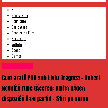
Home
Stirea Zilei
Politichie
Caricatura
Cronica de Film
Personaje
VeDeTe
Sport
Oameni
Uncategorized
Cum aratÄ PSD sub Liviu Dragnea – Robert
NegoiÈÄ rupe tÄcerea: Iubita dÄdea
dispoziÈii Ã®n partid – Stiri pe surse