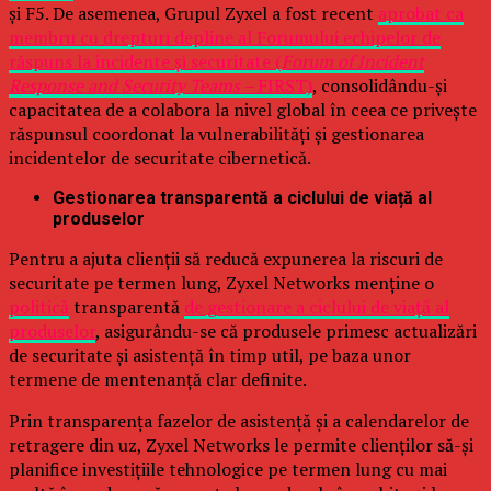
și F5. De asemenea, Grupul Zyxel a fost recent
aprobat ca
membru cu drepturi depline al Forumului echipelor de
răspuns la incidente și securitate (
Forum of Incident
Response and Security Teams –
FIRST)
, consolidându-și
capacitatea de a colabora la nivel global în ceea ce privește
răspunsul coordonat la vulnerabilități și gestionarea
incidentelor de securitate cibernetică.
Gestionarea transparentă a ciclului de viață al
produselor
Pentru a ajuta clienții să reducă expunerea la riscuri de
securitate pe termen lung, Zyxel Networks menține o
politică
transparentă
de gestionare a ciclului de viață al
produselor
, asigurându-se că produsele primesc actualizări
de securitate și asistență în timp util, pe baza unor
termene de mentenanță clar definite.
Prin transparența fazelor de asistență și a calendarelor de
retragere din uz, Zyxel Networks le permite clienților să-și
planifice investițiile tehnologice pe termen lung cu mai