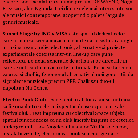
encore. Lor li se alatura si nume precum DE’WAYNE, Noga
Erez sau Jalen Ngonda, trei dintre cele mai interesante voci
ale muzicii contemporane, acoperind o paleta larga de
genuri muzicale.
Sunset Stage by ING x VISA
este spatiul dedicat celor
care urmaresc scena muzicala inainte ca aceasta sa ajunga
in mainstream. Indie, electronic, alternative si proiecte
experimentale coexista intr-un line-up care pune
reflectorul pe noua generatie de artisti si pe directiile in
care se indreapta muzica internationala. Pe aceasta scena
va urca si 2hollis, fenomenul alternativ al noii generatii, dar
si proiecte muzicale precum ZEP, Chalk sau duo-ul
napolitan Nu Genea.
Electro Punk Club
revine pentru al doilea an si continua
sa fie una dintre cele mai spectaculoase experiente ale
festivalului. Creat impreuna cu colectivul Space Objekt,
spatiul functioneaza ca un club imersiv inspirat de estetica
underground a Los Angeles-ului anilor ’70. Fatade neon,
instalatii vizuale, electronica, punk si o energie care