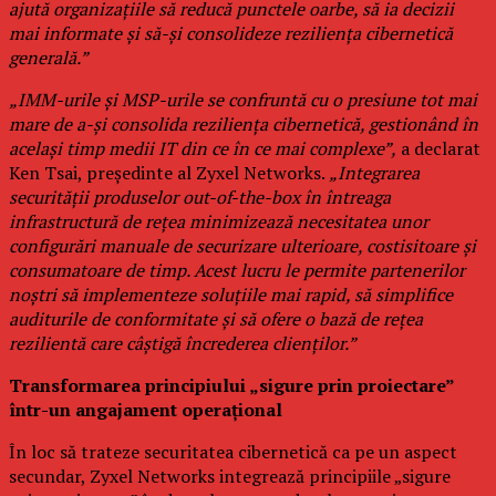
ajută organizațiile să reducă punctele oarbe, să ia decizii
mai informate și să-și consolideze reziliența cibernetică
generală.”
„IMM-urile și MSP-urile se confruntă cu o presiune tot mai
mare de a-și consolida reziliența cibernetică, gestionând în
același timp medii IT din ce în ce mai complexe”,
a declarat
Ken Tsai, președinte al Zyxel Networks.
„Integrarea
securității produselor out-of-the-box în întreaga
infrastructură de rețea minimizează necesitatea unor
configurări manuale de securizare ulterioare, costisitoare și
consumatoare de timp. Acest lucru le permite partenerilor
noștri să implementeze soluțiile mai rapid, să simplifice
auditurile de conformitate și să ofere o bază de rețea
rezilientă care câștigă încrederea clienților.”
Transformarea principiului „sigure prin proiectare”
într-un angajament operațional
În loc să trateze securitatea cibernetică ca pe un aspect
secundar, Zyxel Networks integrează principiile „sigure