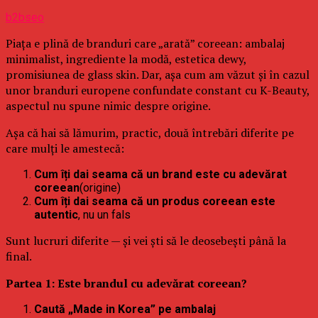
b2bseo
Piața e plină de branduri care „arată” coreean: ambalaj
minimalist, ingrediente la modă, estetica dewy,
promisiunea de glass skin. Dar, așa cum am văzut și în cazul
unor branduri europene confundate constant cu K-Beauty,
aspectul nu spune nimic despre origine.
Așa că hai să lămurim, practic, două întrebări diferite pe
care mulți le amestecă:
Cum îți dai seama că un brand este cu adevărat
coreean
(origine)
Cum îți dai seama că un produs coreean este
autentic
, nu un fals
Sunt lucruri diferite — și vei ști să le deosebești până la
final.
Partea 1: Este brandul cu adevărat coreean?
Caută „Made in Korea” pe ambalaj