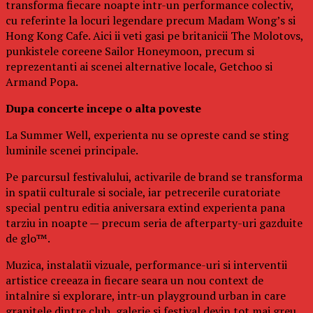
transforma fiecare noapte intr-un performance colectiv,
cu referinte la locuri legendare precum Madam Wong’s si
Hong Kong Cafe. Aici ii veti gasi pe britanicii The Molotovs,
punkistele coreene Sailor Honeymoon, precum si
reprezentanti ai scenei alternative locale, Getchoo si
Armand Popa.
Dupa concerte incepe o alta poveste
La Summer Well, experienta nu se opreste cand se sting
luminile scenei principale.
Pe parcursul festivalului, activarile de brand se transforma
in spatii culturale si sociale, iar petrecerile curatoriate
special pentru editia aniversara extind experienta pana
tarziu in noapte — precum seria de afterparty-uri gazduite
de glo™.
Muzica, instalatii vizuale, performance-uri si interventii
artistice creeaza in fiecare seara un nou context de
intalnire si explorare, intr-un playground urban in care
granitele dintre club, galerie si festival devin tot mai greu