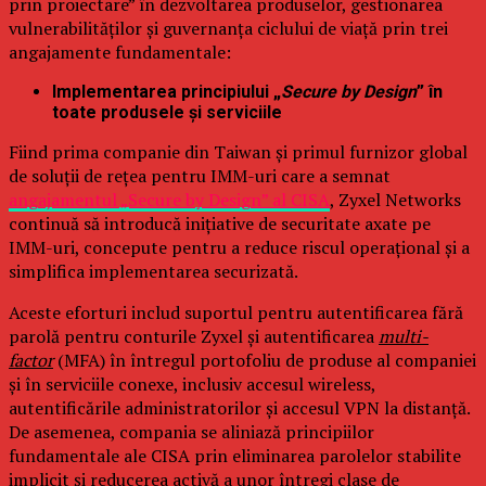
prin proiectare” în dezvoltarea produselor, gestionarea
vulnerabilităților și guvernanța ciclului de viață prin trei
angajamente fundamentale:
Implementarea principiului „
Secure by Design
” în
toate produsele și serviciile
Fiind prima companie din Taiwan și primul furnizor global
de soluții de rețea pentru IMM-uri care a semnat
angajamentul „Secure by Design” al CISA
, Zyxel Networks
continuă să introducă inițiative de securitate axate pe
IMM-uri, concepute pentru a reduce riscul operațional și a
simplifica implementarea securizată.
Aceste eforturi includ suportul pentru autentificarea fără
parolă pentru conturile Zyxel și autentificarea
multi-
factor
(MFA) în întregul portofoliu de produse al companiei
și în serviciile conexe, inclusiv accesul wireless,
autentificările administratorilor și accesul VPN la distanță.
De asemenea, compania se aliniază principiilor
fundamentale ale CISA prin eliminarea parolelor stabilite
implicit și reducerea activă a unor întregi clase de