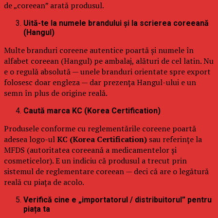
de „coreean” arată produsul.
Uită-te la numele brandului și la scrierea coreeană
(Hangul)
Multe branduri coreene autentice poartă și numele în
alfabet coreean (Hangul) pe ambalaj, alături de cel latin. Nu
e o regulă absolută — unele branduri orientate spre export
folosesc doar engleza — dar prezența Hangul-ului e un
semn în plus de origine reală.
Caută marca KC (Korea Certification)
Produsele conforme cu reglementările coreene poartă
adesea logo-ul
KC (Korea Certification)
sau referințe la
MFDS (autoritatea coreeană a medicamentelor și
cosmeticelor). E un indiciu că produsul a trecut prin
sistemul de reglementare coreean — deci că are o legătură
reală cu piața de acolo.
Verifică cine e „importatorul / distribuitorul” pentru
piața ta