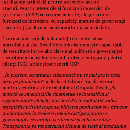
inteligența artificială pentru a accelera aceste
atacuri. Pentru IMM-urile și furnizorii de servicii de
gestionare (MSP) cu resurse limitate, alegerea unor
furnizori de încredere, cu capacități mature de guvernanță
a securității, a devenit mai importantă ca niciodată.
În urma unei serii de îmbunătățiri recente aduse
portofoliului său, Zyxel Networks își reunește capacitățile
de securitate într-o abordare mai unificată a guvernanței
securității produselor, oferind protecție integrată pentru
clienții IMM-urilor și partenerii MSP.
„În prezent, securitatea cibernetică nu se mai poate baza
doar pe promisiuni
”, a declarat Edward Yu, directorul
pentru securitatea informațiilor al Grupului Zyxel. „
Pe
măsură ce amenințările cibernetice se intensifică și
reglementările globale, precum CRA în cadrul UE, ridică
așteptările privind responsabilitatea produselor și a firmelor
producătoare, încrederea trebuie câștigată printr-o
guvernanță a securității verificabilă și aplicată zilnic.
Transparența pe tot parcursul ciclului de viață al produsului