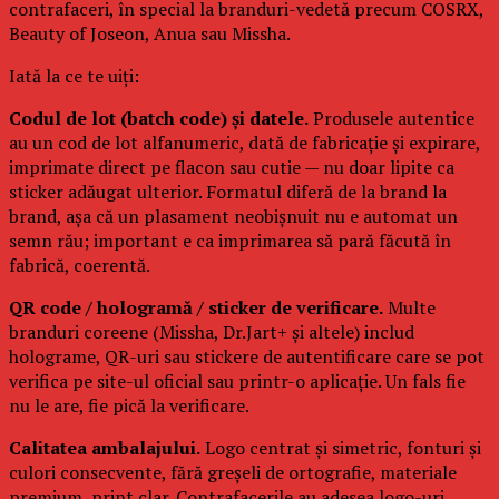
contrafaceri, în special la branduri-vedetă precum COSRX,
Beauty of Joseon, Anua sau Missha.
Iată la ce te uiți:
Codul de lot (batch code) și datele.
Produsele autentice
au un cod de lot alfanumeric, dată de fabricație și expirare,
imprimate direct pe flacon sau cutie — nu doar lipite ca
sticker adăugat ulterior. Formatul diferă de la brand la
brand, așa că un plasament neobișnuit nu e automat un
semn rău; important e ca imprimarea să pară făcută în
fabrică, coerentă.
QR code / hologramă / sticker de verificare.
Multe
branduri coreene (Missha, Dr.Jart+ și altele) includ
holograme, QR-uri sau stickere de autentificare care se pot
verifica pe site-ul oficial sau printr-o aplicație. Un fals fie
nu le are, fie pică la verificare.
Calitatea ambalajului.
Logo centrat și simetric, fonturi și
culori consecvente, fără greșeli de ortografie, materiale
premium, print clar. Contrafacerile au adesea logo-uri