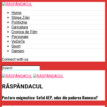
Home
Stirea Zilei
Politichie
Caricatura
Cronica de Film
Personaje
VeDeTe
Sport
Oameni
Connect with us
RĂSPÂNDACUL
Postare enigmatica: Seful AEP, adus din padurea Baneasa?