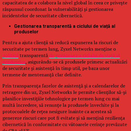
capacitatea de a colabora la nivel global în ceea ce privește
răspunsul coordonat la vulnerabilități și gestionarea
incidentelor de securitate cibernetică.
Gestionarea transparentă a ciclului de viață al
produselor
Pentru a ajuta clienții să reducă expunerea la riscuri de
securitate pe termen lung, Zyxel Networks menține o
politică
transparentă
de gestionare a ciclului de viață al
produselor
, asigurându-se că produsele primesc actualizări
de securitate și asistență în timp util, pe baza unor
termene de mentenanță clar definite.
Prin transparența fazelor de asistență și a calendarelor de
retragere din uz, Zyxel Networks le permite clienților să-și
planifice investițiile tehnologice pe termen lung cu mai
multă încredere, să renunțe la produsele învechite și la
protocoalele de rețea nesigure înainte ca acestea să
genereze riscuri care pot fi evitate și să mențină reziliența
cibernetică în conformitate cu viitoarele cerințe prevăzute
de CRA al UE.