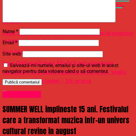
Baneasa?
apare prima dată în
Ziarul Incisiv de Prahova
.
Related Topics:
Up Next
Nume
*
R.Kelly, trimis după gratii chiar de foştii angajaţi: Zeci de înregistrări
cu minore au fost predate poliţiei
Email
*
Don't Miss
Site web
Dacian CioloÈ anunÈÄ alegeri Ã®n PLUS pentru desemnarea
Salvează-mi numele, emailul și site-ul web în acest
candidatului la prezidenÈiale! Negocierile cu USR nu picÄ: ‘IntenÈia
navigator pentru data viitoare când o să comentez.
este sÄ mergem Ã®n tandem’ – Stiri pe surse
Uncategorized
SUMMER WELL implineste 15 ani. Festivalul
care a transformat muzica intr-un univers
cultural revine in august