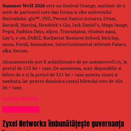
Summer Well 2026
este un festival Orange, sustinut de o
serie de parteneri care dau forma si vibe universului
festivalului: glo™, ING, Peroni Nastro Azzurro, Ursus,
Bacardi, Martini, Hendrick’s Gin, Jack Daniel’s, Mega Image,
Pepsi, Fashion Days, alpro, Transalpina, vitamin aqua,
Lay’s, e-on, FABIZ, Bucharest Business School, biciclop,
syoss, Persil, Sensodyne, InterContinental Athénée Palace,
alka, Secom.
Abonamentele pot fi achizitionate de pe summerwell.ro, la
pretul de 513 lei + taxe. De asemenea, sunt disponibile si
bilete de o zi la pretul de 351 lei + taxe pentru vineri si
sambata, iar pentru duminica costul biletului este de 426
lei + taxe.
Continue Reading
Uncategorized
Zyxel Networks îmbunătățește guvernanța