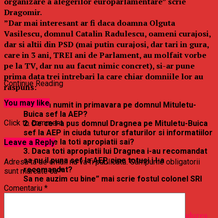
organizare a alegerilor europarlamentare” scrie
Dragomir.
”Dar mai interesant ar fi daca doamna Olguta
Vasilescu, domnul Catalin Radulescu, oameni curajosi,
dar si altii din PSD (mai putin curajosi, dar tari in gura,
care in 3 ani, TREI ani de Parlament, au molfait vorbe
pe la TV, dar nu au facut nimic concret), si-ar pune
prima data trei intrebari la care chiar domniile lor au
Continue Reading
raspuns:
You may like
Cine l-a numit in primavara pe domnul Mituletu-
Buica sef la AEP?
Click to comment
2. De ce l-a pus domnul Dragnea pe Mituletu-Buica
sef la AEP in ciuda tuturor sfaturilor si informatiilor
venite de la toti apropiatii sai?
Leave a Reply
3. Daca toti apropiatii lui Dragnea i-au recomandat
sa nu il puna sef la AEP, cine totusi i l-a
Adresa ta de email nu va fi publicată.
Câmpurile obligatorii
recomandat?
sunt marcate cu
*
Sa ne auzim cu bine” mai scrie fostul colonel SRI
Comentariu
*
Articolul
Postare enigmatica: Seful AEP, adus din padurea