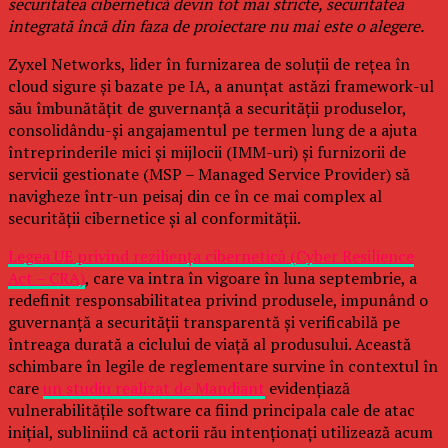
securitatea cibernetică devin tot mai stricte, securitatea
integrată încă din faza de proiectare nu mai este o alegere.
Zyxel Networks, lider în furnizarea de soluții de rețea în
cloud sigure și bazate pe IA, a anunțat astăzi framework-ul
său îmbunătățit de guvernanță a securității produselor,
consolidându-și angajamentul pe termen lung de a ajuta
întreprinderile mici și mijlocii (IMM-uri) și furnizorii de
servicii gestionate (MSP – Managed Service Provider) să
navigheze într-un peisaj din ce în ce mai complex al
securității cibernetice și al conformității.
Legea UE privind reziliența cibernetică (Cyber Resilience
Act – CRA)
, care va intra în vigoare în luna septembrie, a
redefinit responsabilitatea privind produsele, impunând o
guvernanță a securității transparentă și verificabilă pe
întreaga durată a ciclului de viață al produsului. Această
schimbare în legile de reglementare survine în contextul în
care
un studiu realizat de Mandiant
evidențiază
vulnerabilitățile software ca fiind principala cale de atac
inițial, subliniind că actorii rău intenționați utilizează acum