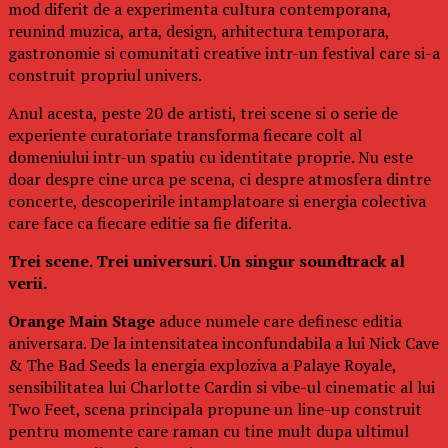
mod diferit de a experimenta cultura contemporana,
reunind muzica, arta, design, arhitectura temporara,
gastronomie si comunitati creative intr-un festival care si-a
construit propriul univers.
Anul acesta, peste 20 de artisti, trei scene si o serie de
experiente curatoriate transforma fiecare colt al
domeniului intr-un spatiu cu identitate proprie. Nu este
doar despre cine urca pe scena, ci despre atmosfera dintre
concerte, descoperirile intamplatoare si energia colectiva
care face ca fiecare editie sa fie diferita.
Trei scene. Trei universuri. Un singur soundtrack al
verii.
Orange Main Stage
aduce numele care definesc editia
aniversara. De la intensitatea inconfundabila a lui Nick Cave
& The Bad Seeds la energia exploziva a Palaye Royale,
sensibilitatea lui Charlotte Cardin si vibe-ul cinematic al lui
Two Feet, scena principala propune un line-up construit
pentru momente care raman cu tine mult dupa ultimul