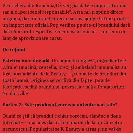
Pe eticheta din România/UE vei găsi datele importatorului
sau ale „persoanei responsabile”. Asta nu-ți spune direct
originea, dar un brand coreean serios ajunge la tine printr-
un importator oficial. Poți verifica pe site-ul brandului dacă
distribuitorul respectiv e recunoscut oficial — un semn de
lanț de aprovizionare curat.
De reținut
Estetica nu e dovadă.
Un nume în engleză, ingredientele
„virale” (mucină, centella, orez) și ambalajul minimalist au
fost normalizate de K-Beauty — și copiate de branduri din
toată lumea. Originea se verifică din fapte: țara de
fabricație, sediul brandului, povestea reală a fondatorilor.
Nu din „vibe”.
Partea 2: Este produsul coreean autentic sau fals?
Odată ce știi că brandul e chiar coreean, rămâne a doua
întrebare — mai ales dacă ai cumpărat de la un vânzător
necunoscut. Popularitatea K-Beauty a atras și un val de