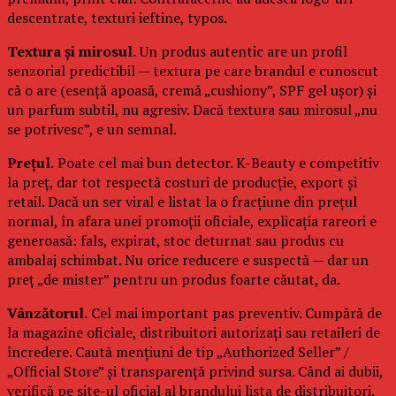
descentrate, texturi ieftine, typos.
Textura și mirosul.
Un produs autentic are un profil
senzorial predictibil — textura pe care brandul e cunoscut
că o are (esență apoasă, cremă „cushiony”, SPF gel ușor) și
un parfum subtil, nu agresiv. Dacă textura sau mirosul „nu
se potrivesc”, e un semnal.
Prețul.
Poate cel mai bun detector. K-Beauty e competitiv
la preț, dar tot respectă costuri de producție, export și
retail. Dacă un ser viral e listat la o fracțiune din prețul
normal, în afara unei promoții oficiale, explicația rareori e
generoasă: fals, expirat, stoc deturnat sau produs cu
ambalaj schimbat. Nu orice reducere e suspectă — dar un
preț „de mister” pentru un produs foarte căutat, da.
Vânzătorul.
Cel mai important pas preventiv. Cumpără de
la magazine oficiale, distribuitori autorizați sau retaileri de
încredere. Caută mențiuni de tip „Authorized Seller” /
„Official Store” și transparență privind sursa. Când ai dubii,
verifică pe site-ul oficial al brandului lista de distribuitori.