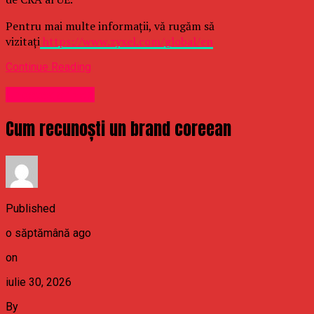
Pentru mai multe informații, vă rugăm să
vizitați
https://www.zyxel.com/global/en
Continue Reading
Uncategorized
Cum recunoști un brand coreean
Published
o săptămână ago
on
iulie 30, 2026
By