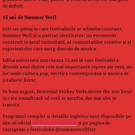
de definit.
15 ani de Summer Well
Intr-un peisaj in care festivalurile se schimba constant,
Summer Well si-a pastrat identitatea: un eveniment
construit in jurul curiozitatii, al comunitatilor creative si al
experientelor care merg dincolo de muzica.
Editia aniversara marcheaza 15 ani in care festivalul a
devenit unul dintre cele mai importante repere ale verii, un
loc unde cultura pop, estetica contemporana si muzica se
intalnesc firesc.
In luna august, Domeniul Stirbey Voda devine din nou locul
in care soundtrack-ul verii se asculta, dar mai ales se
traieste.
Programul complet si detaliile logistice sunt disponibile pe
site-ul oficial
www.summerwell.ro
si pe pagina de
Instagram a festivalului @summerwellfest.