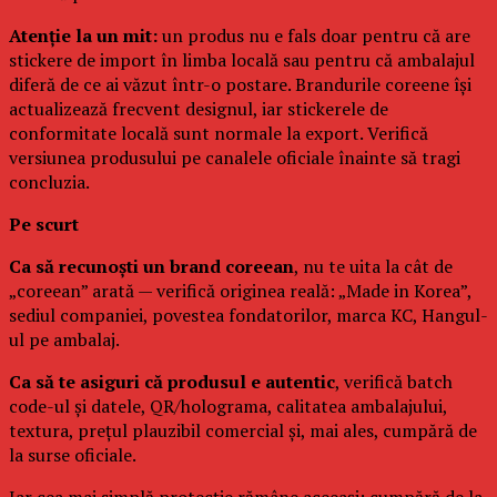
Atenție la un mit:
un produs nu e fals doar pentru că are
stickere de import în limba locală sau pentru că ambalajul
diferă de ce ai văzut într-o postare. Brandurile coreene își
actualizează frecvent designul, iar stickerele de
conformitate locală sunt normale la export. Verifică
versiunea produsului pe canalele oficiale înainte să tragi
concluzia.
Pe scurt
Ca să recunoști un brand coreean
, nu te uita la cât de
„coreean” arată — verifică originea reală: „Made in Korea”,
sediul companiei, povestea fondatorilor, marca KC, Hangul-
ul pe ambalaj.
Ca să te asiguri că produsul e autentic
, verifică batch
code-ul și datele, QR/holograma, calitatea ambalajului,
textura, prețul plauzibil comercial și, mai ales, cumpără de
la surse oficiale.
Iar cea mai simplă protecție rămâne aceeași: cumpără de la