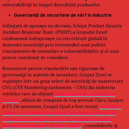
vulnerabilități în timpul dezvoltării produselor.
Guvernanță de securitate de vârf în industrie
Înființată de aproape un deceniu, Echipa
Product Security
Incident Response Team
(PSIRT) a Grupului Zyxel
colaborează îndeaproape cu cercetătorii globali în
domeniul securității prin intermediul unei politici
transparente de semnalare a vulnerabilităților și al unui
proces coordonat de remediere.
Recunoscut pentru standardele sale riguroase de
guvernanță în materie de securitate, Grupul Zyxel se
regăsește într-un grup select de autorități de numerotare
CVE (
CVE Numbering
Authorities – CNA) din industria
rețelelor care au obținut
două niveluri de acceptare ca
furnizor
, alături de companii de top precum Cisco, Juniper
și F5. De asemenea, Grupul Zyxel a fost recent
aprobat ca
membru cu drepturi depline al Forumului echipelor de
răspuns la incidente și securitate (
Forum of Incident
Response and Security Teams –
FIRST)
, consolidându-și