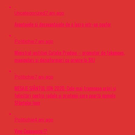
Uncategorized
7 ani ago
Avantajele si dezavantajele de a lucra intr-un coafor
Politichie
7 ani ago
Ministrul justitiei Catalin Predoiu – promotor de fakenews,
manipulari si dezinformari cu privire la SIIJ
Politichie
7 ani ago
MESAJE SFÂNTUL ION 2020. Cele mai frumoase urări şi
felicitări pentru rudele şi prietenii care poartă numele
Sfântului Ioan
Politichie
4 ani ago
Vine Ceaușescu !?