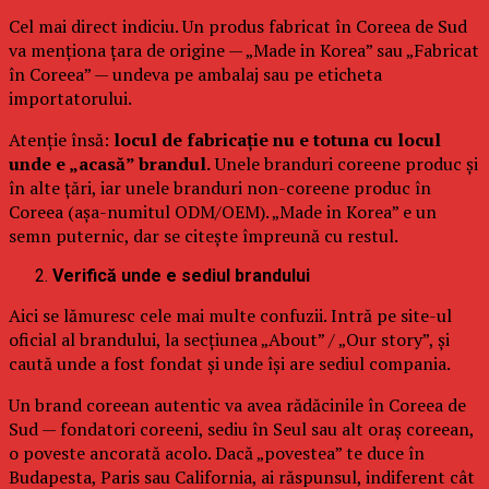
Cel mai direct indiciu. Un produs fabricat în Coreea de Sud
va menționa țara de origine — „Made in Korea” sau „Fabricat
în Coreea” — undeva pe ambalaj sau pe eticheta
importatorului.
Atenție însă:
locul de fabricație nu e totuna cu locul
unde e „acasă” brandul.
Unele branduri coreene produc și
în alte țări, iar unele branduri non-coreene produc în
Coreea (așa-numitul ODM/OEM). „Made in Korea” e un
semn puternic, dar se citește împreună cu restul.
Verifică unde e sediul brandului
Aici se lămuresc cele mai multe confuzii. Intră pe site-ul
oficial al brandului, la secțiunea „About” / „Our story”, și
caută unde a fost fondat și unde își are sediul compania.
Un brand coreean autentic va avea rădăcinile în Coreea de
Sud — fondatori coreeni, sediu în Seul sau alt oraș coreean,
o poveste ancorată acolo. Dacă „povestea” te duce în
Budapesta, Paris sau California, ai răspunsul, indiferent cât