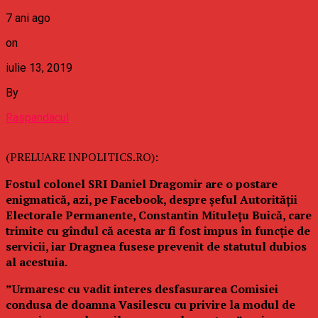
7 ani ago
on
iulie 13, 2019
By
Raspandacul
(PRELUARE INPOLITICS.RO):
Fostul colonel SRI Daniel Dragomir are o postare
enigmatică, azi, pe Facebook, despre șeful Autorității
Electorale Permanente, Constantin Mitulețu Buică, care
trimite cu gîndul că acesta ar fi fost impus în funcție de
servicii, iar Dragnea fusese prevenit de statutul dubios
al acestuia.
”Urmaresc cu vadit interes desfasurarea Comisiei
condusa de doamna Vasilescu cu privire la modul de