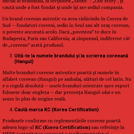
oficial al brandului, la secțiunea „About” / „Our story”, și
caută unde a fost fondat și unde își are sediul compania.
Un brand coreean autentic va avea rădăcinile în Coreea de
Sud — fondatori coreeni, sediu în Seul sau alt oraș coreean,
o poveste ancorată acolo. Dacă „povestea” te duce în
Budapesta, Paris sau California, ai răspunsul, indiferent cât
de „coreean” arată produsul.
Uită-te la numele brandului și la scrierea coreeană
(Hangul)
Multe branduri coreene autentice poartă și numele în
alfabet coreean (Hangul) pe ambalaj, alături de cel latin. Nu
e o regulă absolută — unele branduri orientate spre export
folosesc doar engleza — dar prezența Hangul-ului e un
semn în plus de origine reală.
Caută marca KC (Korea Certification)
Produsele conforme cu reglementările coreene poartă
adesea logo-ul
KC (Korea Certification)
sau referințe la
MFDS (autoritatea coreeană a medicamentelor și