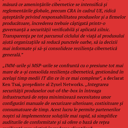
măsură ce amenințările cibernetice se intensifică și
reglementările globale, precum CRA în cadrul UE, ridică
așteptările privind responsabilitatea produselor și a firmelor
producătoare, încrederea trebuie câștigată printr-o
guvernanță a securității verificabilă și aplicată zilnic.
Transparența pe tot parcursul ciclului de viață al produsului
ajută organizațiile să reducă punctele oarbe, să ia decizii
mai informate și să-și consolideze reziliența cibernetică
generală.”
„IMM-urile și MSP-urile se confruntă cu o presiune tot mai
mare de a-și consolida reziliența cibernetică, gestionând în
același timp medii IT din ce în ce mai complexe”,
a declarat
Ken Tsai, președinte al Zyxel Networks.
„Integrarea
securității produselor out-of-the-box în întreaga
infrastructură de rețea minimizează necesitatea unor
configurări manuale de securizare ulterioare, costisitoare și
consumatoare de timp. Acest lucru le permite partenerilor
noștri să implementeze soluțiile mai rapid, să simplifice
auditurile de conformitate și să ofere o bază de rețea