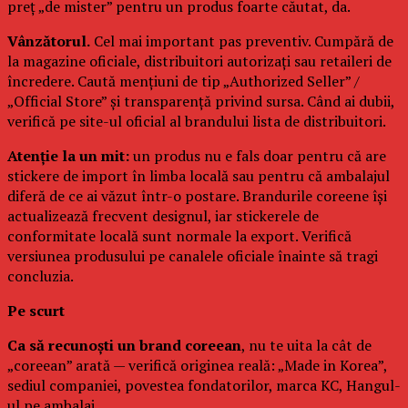
preț „de mister” pentru un produs foarte căutat, da.
Vânzătorul.
Cel mai important pas preventiv. Cumpără de
la magazine oficiale, distribuitori autorizați sau retaileri de
încredere. Caută mențiuni de tip „Authorized Seller” /
„Official Store” și transparență privind sursa. Când ai dubii,
verifică pe site-ul oficial al brandului lista de distribuitori.
Atenție la un mit:
un produs nu e fals doar pentru că are
stickere de import în limba locală sau pentru că ambalajul
diferă de ce ai văzut într-o postare. Brandurile coreene își
actualizează frecvent designul, iar stickerele de
conformitate locală sunt normale la export. Verifică
versiunea produsului pe canalele oficiale înainte să tragi
concluzia.
Pe scurt
Ca să recunoști un brand coreean
, nu te uita la cât de
„coreean” arată — verifică originea reală: „Made in Korea”,
sediul companiei, povestea fondatorilor, marca KC, Hangul-
ul pe ambalaj.