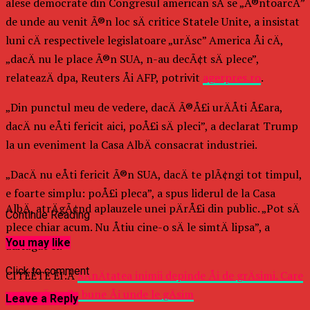
alese democrate din Congresul american sÄ se „Ã®ntoarcÄ”
de unde au venit Ã®n loc sÄ critice Statele Unite, a insistat
luni cÄ respectivele legislatoare „urÄsc” America Åi cÄ,
„dacÄ nu le place Ã®n SUA, n-au decÃ¢t sÄ plece”,
relateazÄ dpa, Reuters Åi AFP, potrivit
agerpres.ro
.
„Din punctul meu de vedere, dacÄ Ã®Å£i urÄÅti Å£ara,
dacÄ nu eÅti fericit aici, poÅ£i sÄ pleci”, a declarat Trump
la un eveniment la Casa AlbÄ consacrat industriei.
„DacÄ nu eÅti fericit Ã®n SUA, dacÄ te plÃ¢ngi tot timpul,
e foarte simplu: poÅ£i pleca”, a spus liderul de la Casa
AlbÄ, atrÄgÃ¢nd aplauzele unei pÄrÅ£i din public. „Pot sÄ
Continue Reading
plece chiar acum. Nu Åtiu cine-o sÄ le simtÄ lipsa”, a
You may like
adÄugat el.
Click to comment
CITEÈTE ÈI:Â
SÄnÄtatea inimii depinde Åi de grÄsimi. Care
sunt grÄsimile bune Åi unde le gÄsim
Leave a Reply