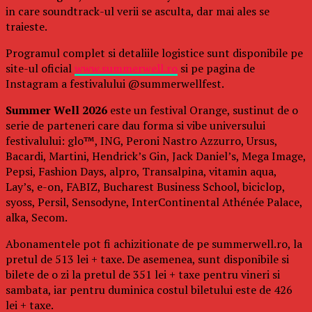
in care soundtrack-ul verii se asculta, dar mai ales se
traieste.
Programul complet si detaliile logistice sunt disponibile pe
site-ul oficial
www.summerwell.ro
si pe pagina de
Instagram a festivalului @summerwellfest.
Summer Well 2026
este un festival Orange, sustinut de o
serie de parteneri care dau forma si vibe universului
festivalului: glo™, ING, Peroni Nastro Azzurro, Ursus,
Bacardi, Martini, Hendrick’s Gin, Jack Daniel’s, Mega Image,
Pepsi, Fashion Days, alpro, Transalpina, vitamin aqua,
Lay’s, e-on, FABIZ, Bucharest Business School, biciclop,
syoss, Persil, Sensodyne, InterContinental Athénée Palace,
alka, Secom.
Abonamentele pot fi achizitionate de pe summerwell.ro, la
pretul de 513 lei + taxe. De asemenea, sunt disponibile si
bilete de o zi la pretul de 351 lei + taxe pentru vineri si
sambata, iar pentru duminica costul biletului este de 426
lei + taxe.