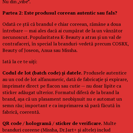
Nu din „vibe”.
Partea 2: Este produsul coreean autentic sau fals?
Odată ce știi că brandul e chiar coreean, rămâne a doua
întrebare — mai ales dacă ai cumpărat de la un vânzător
necunoscut. Popularitatea K-Beauty a atras și un val de
contrafaceri, în special la branduri-vedetă precum COSRX,
Beauty of Joseon, Anua sau Missha.
Iată la ce te uiți:
Codul de lot (batch code) și datele.
Produsele autentice
au un cod de lot alfanumeric, dată de fabricație și expirare,
imprimate direct pe flacon sau cutie — nu doar lipite ca
sticker adăugat ulterior. Formatul diferă de la brand la
brand, așa că un plasament neobișnuit nu e automat un
semn rău; important e ca imprimarea să pară făcută în
fabrică, coerentă.
QR code / hologramă / sticker de verificare.
Multe
branduri coreene (Missha, Dr.Jart+ și altele) includ