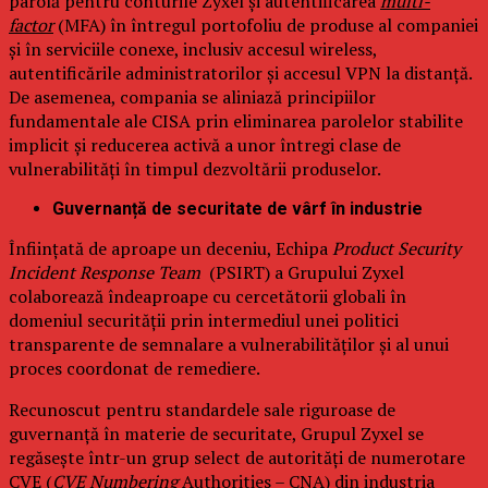
parolă pentru conturile Zyxel și autentificarea
multi-
factor
(MFA) în întregul portofoliu de produse al companiei
și în serviciile conexe, inclusiv accesul wireless,
autentificările administratorilor și accesul VPN la distanță.
De asemenea, compania se aliniază principiilor
fundamentale ale CISA prin eliminarea parolelor stabilite
implicit și reducerea activă a unor întregi clase de
vulnerabilități în timpul dezvoltării produselor.
Guvernanță de securitate de vârf în industrie
Înființată de aproape un deceniu, Echipa
Product Security
Incident Response Team
(PSIRT) a Grupului Zyxel
colaborează îndeaproape cu cercetătorii globali în
domeniul securității prin intermediul unei politici
transparente de semnalare a vulnerabilităților și al unui
proces coordonat de remediere.
Recunoscut pentru standardele sale riguroase de
guvernanță în materie de securitate, Grupul Zyxel se
regăsește într-un grup select de autorități de numerotare
CVE (
CVE Numbering
Authorities – CNA) din industria