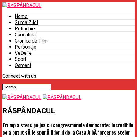
Home
Stirea Zilei
Politichie
Caricatura
Cronica de Film
Personaje
VeDeTe
Sport
Oameni
Connect with us
RĂSPÂNDACUL
Trump a sters pe jos cu congresmenele democrate: Incredibile
ce a putut sÄ le spunÄ liderul de la Casa AlbÄ ‘progresistelor’