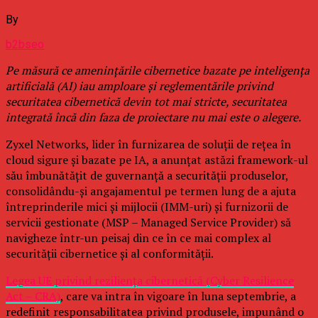
By
b2bseo
Pe măsură ce amenințările cibernetice bazate pe inteligența
artificială (AI) iau amploare și reglementările privind
securitatea cibernetică devin tot mai stricte, securitatea
integrată încă din faza de proiectare nu mai este o alegere.
Zyxel Networks, lider în furnizarea de soluții de rețea în
cloud sigure și bazate pe IA, a anunțat astăzi framework-ul
său îmbunătățit de guvernanță a securității produselor,
consolidându-și angajamentul pe termen lung de a ajuta
întreprinderile mici și mijlocii (IMM-uri) și furnizorii de
servicii gestionate (MSP – Managed Service Provider) să
navigheze într-un peisaj din ce în ce mai complex al
securității cibernetice și al conformității.
Legea UE privind reziliența cibernetică (Cyber Resilience
Act – CRA)
, care va intra în vigoare în luna septembrie, a
redefinit responsabilitatea privind produsele, impunând o