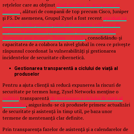
rețelelor care au obținut
două niveluri de acceptare ca
furnizor
, alături de companii de top precum Cisco, Juniper
și F5. De asemenea, Grupul Zyxel a fost recent
aprobat ca
membru cu drepturi depline al Forumului echipelor de
răspuns la incidente și securitate (
Forum of Incident
Response and Security Teams –
FIRST)
, consolidându-și
capacitatea de a colabora la nivel global în ceea ce privește
răspunsul coordonat la vulnerabilități și gestionarea
incidentelor de securitate cibernetică.
Gestionarea transparentă a ciclului de viață al
produselor
Pentru a ajuta clienții să reducă expunerea la riscuri de
securitate pe termen lung, Zyxel Networks menține o
politică
transparentă
de gestionare a ciclului de viață al
produselor
, asigurându-se că produsele primesc actualizări
de securitate și asistență în timp util, pe baza unor
termene de mentenanță clar definite.
Prin transparența fazelor de asistență și a calendarelor de