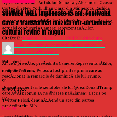
Uncategorized
reprezentante ale Partidului Democrat, Alexandria Ocasio-
Cortez din New York, Ilhan Omar din Minnesota, Rashida
SUMMER WELL implineste 15 ani. Festivalul
Tlaib din Michigan Åi Ayanna Pressley din Massachusetts,
care a transformat muzica intr-un univers
cunoscute pentru criticile lor la adresa lui Trump, dar Åi a
actualei conduceri a Camerei reprezentanÅ£ilor.
cultural revine in august
CiteÈte Èi:
Bogdan Licu, REACÈIE INCENDIARÄ dupÄ
decizia CSM Ã®n cazul procuroarei Maria PiÈurcÄ: ‘Nu
Ã®nseamnÄ cÄ e Ã®n regulÄ’
Published
Ãn ce o priveÅte, preÅedinta Camerei ReprezentanÅ£ilor,
democrata Nancy Pelosi, a fost printre primii care au
o săptămână ago
reacÅ£ionat la remarcile de duminicÄ ale lui Trump.
on
„Regret comentariile xenofobe ale lui @realDonaldTrump
iulie 31, 2026
care Ã®Åi propun sÄ ne divizeze naÅ£iunea”, a scris pe
By
Twitter Pelosi, denunÅ£Ã¢nd un atac din partea
preÅedintelui SUA.
b2bseo
Exista festivaluri la care mergi pentru un concert. Si exista
Raspandacul.ro