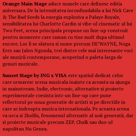
Orange Main Stage
aduce numele care definesc editia
aniversara. De la intensitatea inconfundabila a lui Nick Cave
& The Bad Seeds la energia exploziva a Palaye Royale,
sensibilitatea lui Charlotte Cardin si vibe-ul cinematic al lui
Two Feet, scena principala propune un line-up construit
pentru momente care raman cu tine mult dupa ultimul
encore. Lor li se alatura si nume precum DE’WAYNE, Noga
Erez sau Jalen Ngonda, trei dintre cele mai interesante voci
ale muzicii contemporane, acoperind o paleta larga de
genuri muzicale.
Sunset Stage by ING x VISA
este spatiul dedicat celor
care urmaresc scena muzicala inainte ca aceasta sa ajunga
in mainstream. Indie, electronic, alternative si proiecte
experimentale coexista intr-un line-up care pune
reflectorul pe noua generatie de artisti si pe directiile in
care se indreapta muzica internationala. Pe aceasta scena
va urca si 2hollis, fenomenul alternativ al noii generatii, dar
si proiecte muzicale precum ZEP, Chalk sau duo-ul
napolitan Nu Genea.