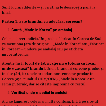
Sunt lucruri diferite — și vei ști să le deosebești până la
final.
Partea 1: Este brandul cu adevărat coreean?
Caută „Made in Korea” pe ambalaj
Cel mai direct indiciu. Un produs fabricat în Coreea de Sud
va menționa țara de origine — „Made in Korea” sau „Fabricat
în Coreea” — undeva pe ambalaj sau pe eticheta
importatorului.
Atenție însă:
locul de fabricație nu e totuna cu locul
unde e „acasă” brandul.
Unele branduri coreene produc și
în alte țări, iar unele branduri non-coreene produc în
Coreea (așa-numitul ODM/OEM). „Made in Korea” e un
semn puternic, dar se citește împreună cu restul.
Verifică unde e sediul brandului
Aici se lămuresc cele mai multe confuzii. Intră pe site-ul