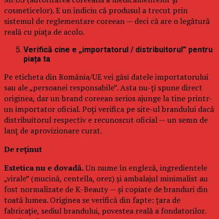
cosmeticelor). E un indiciu că produsul a trecut prin
sistemul de reglementare coreean — deci că are o legătură
reală cu piața de acolo.
Verifică cine e „importatorul / distribuitorul” pentru
piața ta
Pe eticheta din România/UE vei găsi datele importatorului
sau ale „persoanei responsabile”. Asta nu-ți spune direct
originea, dar un brand coreean serios ajunge la tine printr-
un importator oficial. Poți verifica pe site-ul brandului dacă
distribuitorul respectiv e recunoscut oficial — un semn de
lanț de aprovizionare curat.
De reținut
Estetica nu e dovadă.
Un nume în engleză, ingredientele
„virale” (mucină, centella, orez) și ambalajul minimalist au
fost normalizate de K-Beauty — și copiate de branduri din
toată lumea. Originea se verifică din fapte: țara de
fabricație, sediul brandului, povestea reală a fondatorilor.