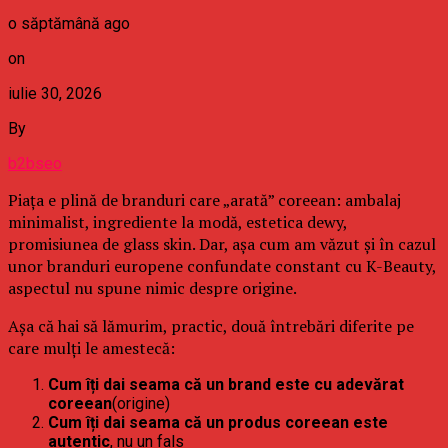
o săptămână ago
on
iulie 30, 2026
By
b2bseo
Piața e plină de branduri care „arată” coreean: ambalaj
minimalist, ingrediente la modă, estetica dewy,
promisiunea de glass skin. Dar, așa cum am văzut și în cazul
unor branduri europene confundate constant cu K-Beauty,
aspectul nu spune nimic despre origine.
Așa că hai să lămurim, practic, două întrebări diferite pe
care mulți le amestecă:
Cum îți dai seama că un brand este cu adevărat
coreean
(origine)
Cum îți dai seama că un produs coreean este
autentic
, nu un fals