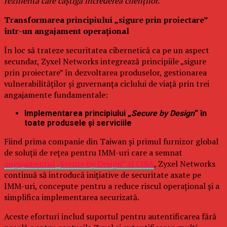
rezilientă care câștigă încrederea clienților.”
Transformarea principiului „sigure prin proiectare”
într-un angajament operațional
În loc să trateze securitatea cibernetică ca pe un aspect
secundar, Zyxel Networks integrează principiile „sigure
prin proiectare” în dezvoltarea produselor, gestionarea
vulnerabilităților și guvernanța ciclului de viață prin trei
angajamente fundamentale:
Implementarea principiului „
Secure by Design
” în
toate produsele și serviciile
Fiind prima companie din Taiwan și primul furnizor global
de soluții de rețea pentru IMM-uri care a semnat
angajamentul „Secure by Design” al CISA
, Zyxel Networks
continuă să introducă inițiative de securitate axate pe
IMM-uri, concepute pentru a reduce riscul operațional și a
simplifica implementarea securizată.
Aceste eforturi includ suportul pentru autentificarea fără