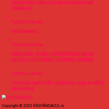
felicitări pentru rudele şi prietenii care poartă numele
Sfântului Ioan
Politichie
4 ani ago
Vine Ceaușescu !?
Politichie
6 ani ago
VERGIL CHITAC, VICTIMA A CORONAVIRUSULUI DAR SI A
FAPTULUI CA ESTE CANDIDAT LA PRIMARIA CONSTANTA
Politichie
7 ani ago
Frați masoni, reuniți în SRL si ultimul mare șpăgar de suflete,
nejudecat încă
Copyright © 2025 RĂSPÂNDACUL.ro