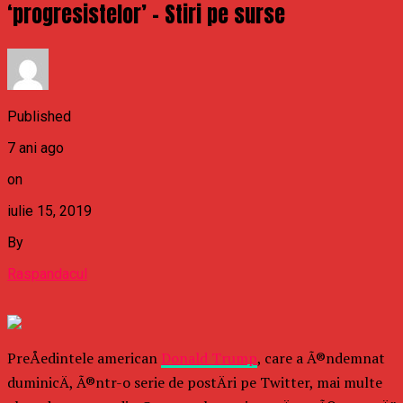
‘progresistelor’ – Stiri pe surse
Published
7 ani ago
on
iulie 15, 2019
By
Raspandacul
PreÅedintele american
Donald Trump
, care a Ã®ndemnat
duminicÄ, Ã®ntr-o serie de postÄri pe Twitter, mai multe