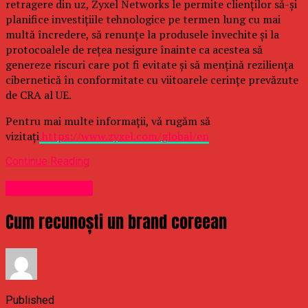
retragere din uz, Zyxel Networks le permite clienților să-și
planifice investițiile tehnologice pe termen lung cu mai
multă încredere, să renunțe la produsele învechite și la
protocoalele de rețea nesigure înainte ca acestea să
genereze riscuri care pot fi evitate și să mențină reziliența
cibernetică în conformitate cu viitoarele cerințe prevăzute
de CRA al UE.
Pentru mai multe informații, vă rugăm să
vizitați
https://www.zyxel.com/global/en
Continue Reading
Uncategorized
Cum recunoști un brand coreean
Published