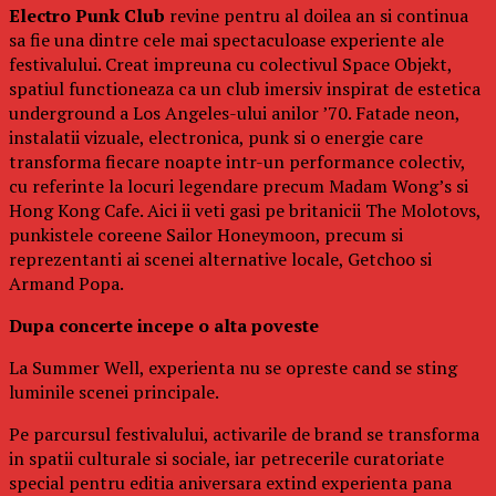
Electro Punk Club
revine pentru al doilea an si continua
sa fie una dintre cele mai spectaculoase experiente ale
festivalului. Creat impreuna cu colectivul Space Objekt,
spatiul functioneaza ca un club imersiv inspirat de estetica
underground a Los Angeles-ului anilor ’70. Fatade neon,
instalatii vizuale, electronica, punk si o energie care
transforma fiecare noapte intr-un performance colectiv,
cu referinte la locuri legendare precum Madam Wong’s si
Hong Kong Cafe. Aici ii veti gasi pe britanicii The Molotovs,
punkistele coreene Sailor Honeymoon, precum si
reprezentanti ai scenei alternative locale, Getchoo si
Armand Popa.
Dupa concerte incepe o alta poveste
La Summer Well, experienta nu se opreste cand se sting
luminile scenei principale.
Pe parcursul festivalului, activarile de brand se transforma
in spatii culturale si sociale, iar petrecerile curatoriate
special pentru editia aniversara extind experienta pana