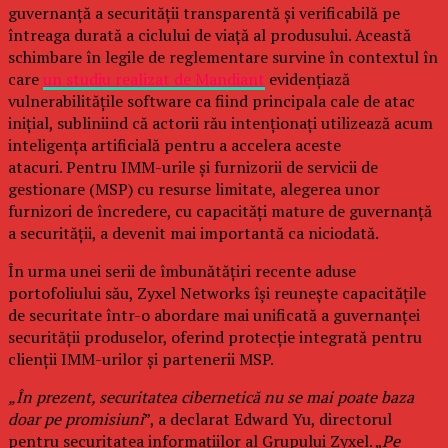
guvernanță a securității transparentă și verificabilă pe
întreaga durată a ciclului de viață al produsului. Această
schimbare în legile de reglementare survine în contextul în
care
un studiu realizat de Mandiant
evidențiază
vulnerabilitățile software ca fiind principala cale de atac
inițial, subliniind că actorii rău intenționați utilizează acum
inteligența artificială pentru a accelera aceste
atacuri. Pentru IMM-urile și furnizorii de servicii de
gestionare (MSP) cu resurse limitate, alegerea unor
furnizori de încredere, cu capacități mature de guvernanță
a securității, a devenit mai importantă ca niciodată.
În urma unei serii de îmbunătățiri recente aduse
portofoliului său, Zyxel Networks își reunește capacitățile
de securitate într-o abordare mai unificată a guvernanței
securității produselor, oferind protecție integrată pentru
clienții IMM-urilor și partenerii MSP.
„În prezent, securitatea cibernetică nu se mai poate baza
doar pe promisiuni
”, a declarat Edward Yu, directorul
pentru securitatea informațiilor al Grupului Zyxel. „
Pe