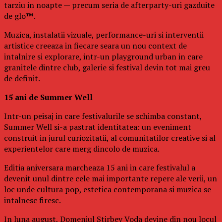
tarziu in noapte — precum seria de afterparty-uri gazduite
de glo™.
Muzica, instalatii vizuale, performance-uri si interventii
artistice creeaza in fiecare seara un nou context de
intalnire si explorare, intr-un playground urban in care
granitele dintre club, galerie si festival devin tot mai greu
de definit.
15 ani de Summer Well
Intr-un peisaj in care festivalurile se schimba constant,
Summer Well si-a pastrat identitatea: un eveniment
construit in jurul curiozitatii, al comunitatilor creative si al
experientelor care merg dincolo de muzica.
Editia aniversara marcheaza 15 ani in care festivalul a
devenit unul dintre cele mai importante repere ale verii, un
loc unde cultura pop, estetica contemporana si muzica se
intalnesc firesc.
In luna august, Domeniul Stirbey Voda devine din nou locul