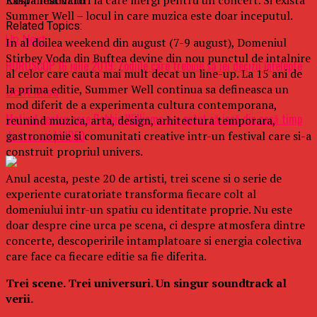
Summer Well – locul in care muzica este doar inceputul.
Related Topics:
Up Next
In al doilea weekend din august (7-9 august), Domeniul
Stirbey Voda din Buftea devine din nou punctul de intalnire
HOROSCOP 16 iulie 2019: Zodiile care trebuie să iei decizii înţelepte
al celor care cauta mai mult decat un line-up. La 15 ani de
la prima editie, Summer Well continua sa defineasca un
Don't Miss
mod diferit de a experimenta cultura contemporana,
Motivul pentru care Robbie Williams n-a putut să iasă din casă timp
reunind muzica, arta, design, arhitectura temporara,
de trei ani | VIDEO
gastronomie si comunitati creative intr-un festival care si-a
construit propriul univers.
Anul acesta, peste 20 de artisti, trei scene si o serie de
experiente curatoriate transforma fiecare colt al
domeniului intr-un spatiu cu identitate proprie. Nu este
doar despre cine urca pe scena, ci despre atmosfera dintre
concerte, descoperirile intamplatoare si energia colectiva
care face ca fiecare editie sa fie diferita.
Trei scene. Trei universuri. Un singur soundtrack al
verii.