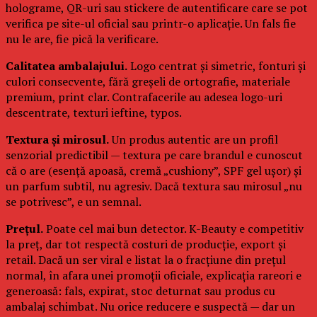
holograme, QR-uri sau stickere de autentificare care se pot
verifica pe site-ul oficial sau printr-o aplicație. Un fals fie
nu le are, fie pică la verificare.
Calitatea ambalajului.
Logo centrat și simetric, fonturi și
culori consecvente, fără greșeli de ortografie, materiale
premium, print clar. Contrafacerile au adesea logo-uri
descentrate, texturi ieftine, typos.
Textura și mirosul.
Un produs autentic are un profil
senzorial predictibil — textura pe care brandul e cunoscut
că o are (esență apoasă, cremă „cushiony”, SPF gel ușor) și
un parfum subtil, nu agresiv. Dacă textura sau mirosul „nu
se potrivesc”, e un semnal.
Prețul.
Poate cel mai bun detector. K-Beauty e competitiv
la preț, dar tot respectă costuri de producție, export și
retail. Dacă un ser viral e listat la o fracțiune din prețul
normal, în afara unei promoții oficiale, explicația rareori e
generoasă: fals, expirat, stoc deturnat sau produs cu
ambalaj schimbat. Nu orice reducere e suspectă — dar un