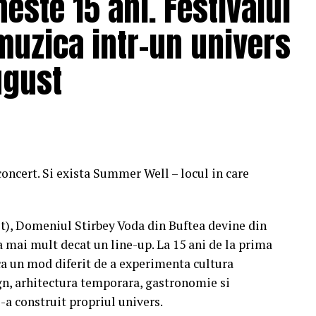
ste 15 ani. Festivalul
muzica intr-un univers
ugust
concert. Si exista Summer Well – locul in care
st), Domeniul Stirbey Voda din Buftea devine din
a mai mult decat un line-up. La 15 ani de la prima
a un mod diferit de a experimenta cultura
n, arhitectura temporara, gastronomie si
i-a construit propriul univers.