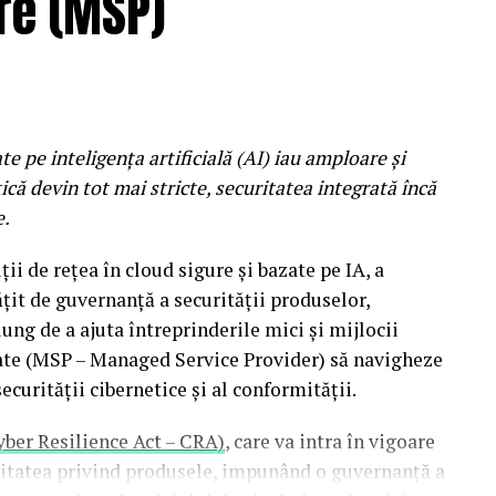
re (MSP)
ternationala. Pe aceasta scena va urca si 2hollis,
r si proiecte muzicale precum ZEP, Chalk sau duo-
 an si continua sa fie una dintre cele mai
e pe inteligența artificială (AI) iau amploare și
 Creat impreuna cu colectivul Space Objekt, spatiul
că devin tot mai stricte, securitatea integrată încă
de estetica underground a Los Angeles-ului anilor
e.
onica, punk si o energie care transforma fiecare
referinte la locuri legendare precum Madam Wong’s
ii de rețea în cloud sigure și bazate pe IA, a
tanicii The Molotovs, punkistele coreene Sailor
it de guvernanță a securității produselor,
nei alternative locale, Getchoo si Armand Popa.
ng de a ajuta întreprinderile mici și mijlocii
onate (MSP – Managed Service Provider) să navigheze
ecurității cibernetice și al conformității.
cand se sting luminile scenei principale.
yber Resilience Act – CRA)
, care va intra în vigoare
nd se transforma in spatii culturale si sociale, iar
ilitatea privind produsele, impunând o guvernanță a
ia aniversara extind experienta pana tarziu in