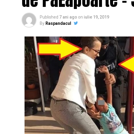
Published
7 ani ago
on
iulie 19, 2019
By
Raspandacul