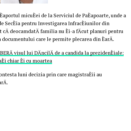
aportul micuÈei de la Serviciul de PaÈapoarte, unde a
 de SecÈia pentru Investigarea InfracÈiunilor din
t cÄ deocamdatÄ familia nu Èi-a fÄcut planuri pentru
a documentului care le permite plecarea din ÈarÄ.
ERÄ visul lui DÄncilÄ de a candida la prezidenÈiale:
aÈi chiar Èi cu moartea
ntesta luni decizia prin care magistraÈii au
rÄ.