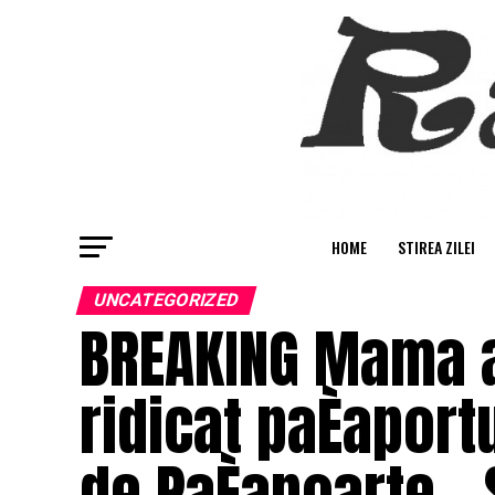
HOME
STIREA ZILEI
UNCATEGORIZED
BREAKING Mama ad
ridicat paÈaport
de PaÈapoarte – 