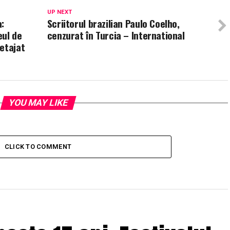
UP NEXT
:
Scriitorul brazilian Paulo Coelho,
eul de
cenzurat în Turcia – International
etajat
YOU MAY LIKE
CLICK TO COMMENT