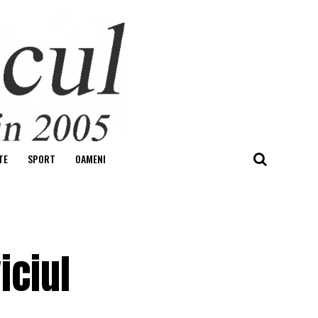
TE
SPORT
OAMENI
iciul