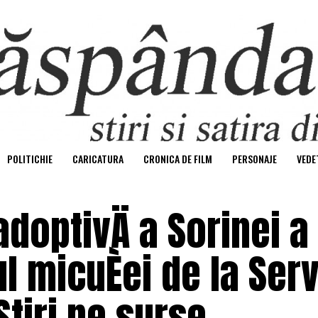
POLITICHIE
CARICATURA
CRONICA DE FILM
PERSONAJE
VEDE
optivÄ a Sorinei a
ul micuÈei de la Serv
Stiri pe surse