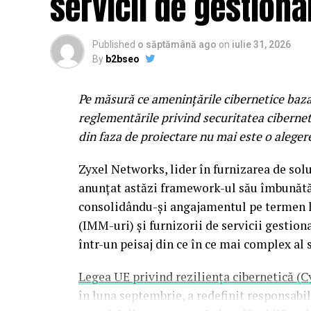
servicii de gestiona
pe directiile in care se indreapta muzica in
fenomenul alternativ al noii generatii, da
Published
o săptămână ago
on
iulie 31, 2026
ul napolitan Nu Genea.
By
b2bseo
Electro Punk Club
revine pentru al doilea
Pe măsură ce amenințările cibernetice bazat
spectaculoase experiente ale festivalului.
reglementările privind securitatea ciberneti
functioneaza ca un club imersiv inspirat 
din faza de proiectare nu mai este o aleger
’70. Fatade neon, instalatii vizuale, electr
noapte intr-un performance colectiv, cu 
Zyxel Networks, lider în furnizarea de soluț
si Hong Kong Cafe. Aici ii veti gasi pe bri
anunțat astăzi framework-ul său îmbunătăț
Honeymoon, precum si reprezentanti ai sce
consolidându-și angajamentul pe termen lu
(IMM-uri) și furnizorii de servicii gesti
Dupa concerte incepe o alta poveste
într-un peisaj din ce în ce mai complex al s
La Summer Well, experienta nu se opreste 
Legea UE privind reziliența cibernetică (C
Pe parcursul festivalului, activarile de bra
în luna septembrie, a redefinit responsab
petrecerile curatoriate special pentru edit