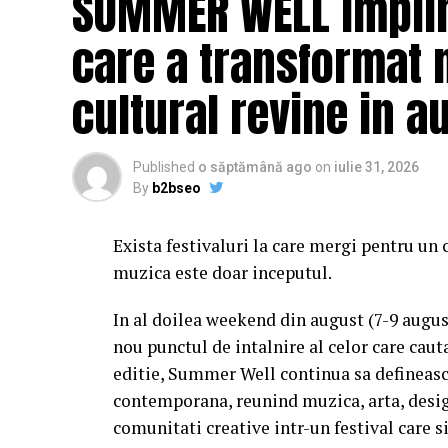
SUMMER WELL impline
care a transformat 
cultural revine in a
Published
o săptămână ago
on
iulie 31, 2026
By
b2bseo
Exista festivaluri la care mergi pentru un 
muzica este doar inceputul.
In al doilea weekend din august (7-9 augu
nou punctul de intalnire al celor care caut
editie, Summer Well continua sa defineasc
contemporana, reunind muzica, arta, desig
comunitati creative intr-un festival care s