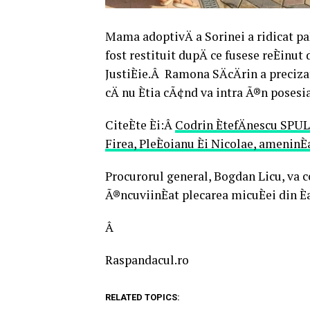
Mama adoptivÄ a Sorinei a ridicat paÈ
fost restituit dupÄ ce fusese reÈinut
JustiÈie.Â Ramona SÄcÄrin a preciza
cÄ nu Ètia cÃ¢nd va intra Ã®n posesi
CiteÈte Èi:Â
Codrin ÈtefÄnescu SPULB
Firea, PleÈoianu Èi Nicolae, ameninÈ
Procurorul general, Bogdan Licu, va co
Ã®ncuviinÈat plecarea micuÈei din Èa
Â
Raspandacul.ro
RELATED TOPICS: