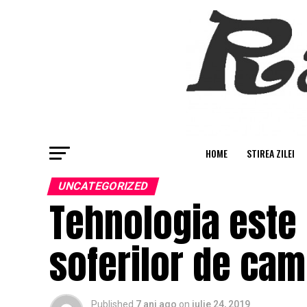
HOME
STIREA ZILEI
UNCATEGORIZED
Tehnologia este
soferilor de cam
Published
7 ani ago
on
iulie 24, 2019