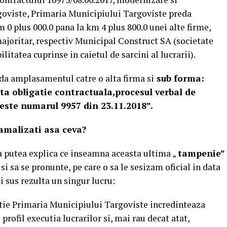
goviste, Primaria Municipiului Targoviste preda
0 plus 000.0 pana la km 4 plus 800.0 unei alte firme,
majoritar, respectiv Municipal Construct SA (societate
ilitatea cuprinse in caietul de sarcini al lucrarii).
eda amplasamentul catre o alta firma si
sub forma:
alta obligatie contractuala,procesul verbal de
meste numarul 9957 din 23.11.2018”.
amalizati asa ceva?
a putea explica ce inseamna aceasta ultima „
tampenie”
si sa se pronunte, pe care o sa le sesizam oficial in data
i sus rezulta un singur lucru:
utie Primaria Municipiului Targoviste incredinteaza
e profil executia lucrarilor si, mai rau decat atat,