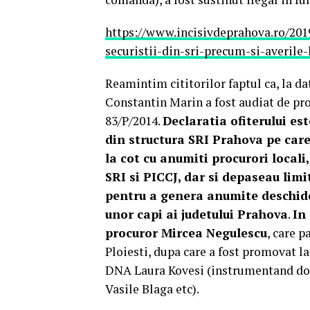
https://www.incisivdeprahova.ro/2019
securistii-din-sri-precum-si-averile-
Reamintim cititorilor faptul ca, la dat
Constantin Marin a fost audiat de pro
83/P/2014.
Declaratia ofiterului est
din structura SRI Prahova pe car
la cot cu anumiti procurori locali
SRI si PICCJ, dar si depaseau limi
pentru a genera anumite deschide
unor capi ai judetului Prahova
.
In
procuror Mircea Negulescu
, care p
Ploiesti, dupa care a fost promovat la
DNA Laura Kovesi (instrumentand dosa
Vasile Blaga etc).