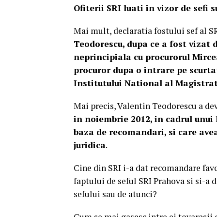
Ofiterii SRI luati in vizor de sefi
Mai mult, declaratia fostului sef al S
Teodorescu, dupa ce a fost vizat d
neprincipiala cu procurorul Mirc
procuror dupa o intrare pe scurta
Institutului National al Magistrat
Mai precis, Valentin Teodorescu a dev
in noiembrie 2012, in cadrul unui
baza de recomandari, si care avea
juridica
.
Cine din SRI i-a dat recomandare favo
faptului de seful SRI Prahova si si-a
sefului sau de atunci?
Cum se mai gasesc intre ei tovarasii