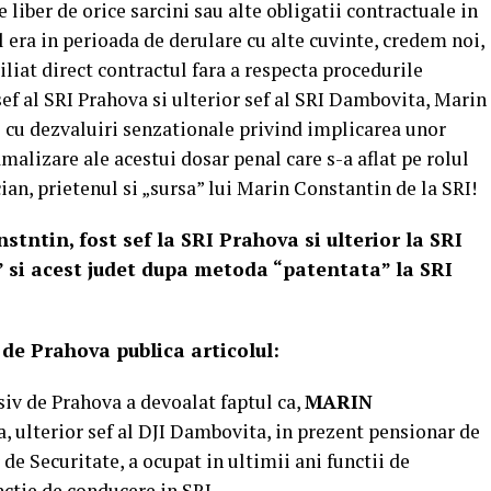
ber de orice sarcini sau alte obligatii contractuale in
l era in perioada de derulare cu alte cuvinte, credem noi,
iliat direct contractul fara a respecta procedurile
sef al SRI Prahova si ulterior sef al SRI Dambovita, Marin
 cu dezvaluiri senzationale privind implicarea unor
alizare ale acestui dosar penal care s-a aflat pe rolul
an, prietenul si „sursa” lui Marin Constantin de la SRI!
tntin, fost sef la SRI Prahova si ulterior la SRI
” si acest judet dupa metoda “patentata” la SRI
v de Prahova publica articolul:
siv de Prahova a devoalat faptul ca,
MARIN
a, ulterior sef al DJI Dambovita, in prezent pensionar de
r de Securitate, a ocupat in ultimii ani functii de
nctie de conducere in SRI.