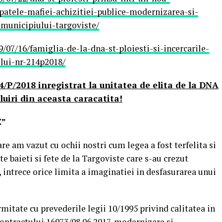
atele-mafiei-achizitiei-publice-modernizarea-si-
-municipiului-targoviste/
/07/16/famiglia-de-la-dna-st-ploiesti-si-incercarile-
lui-nr-214p2018/
4/P/2018 inregistrat la unitatea de elita de la DNA
luiri din aceasta caracatita!
E”
e am vazut cu ochii nostri cum legea a fost terfelita si
te baieti si fete de la Targoviste care s-au crezut
 intrece orice limita a imaginatiei in desfasurarea unui
ormitate cu prevederile legii 10/1995 privind calitatea in
contractului 16973/08.06.2017, modernizare si