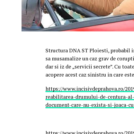
Structura DNA ST Ploiesti, probabil i
sa musamalize un caz grav de corupti
dar si iz de „servicii secrete”. Cu to
acopere acest caz sinistru in care es
https://www.incisivdeprahova.ro/201
reabilitarea-drumului-de-centura-al
document-care-nu-exista-si-joaca-cu
https://www.incisivdeprahova.ro/2019