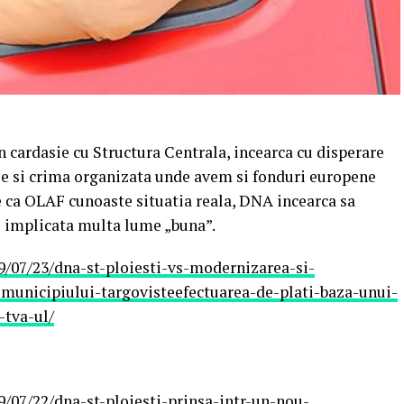
n cardasie cu Structura Centrala, incearca cu disperare
e si crima organizata unde avem si fonduri europene
ate ca OLAF cunoaste situatia reala, DNA incearca sa
te implicata multa lume „buna”.
9/07/23/dna-st-ploiesti-vs-modernizarea-si-
-municipiului-targovisteefectuarea-de-plati-baza-unui-
-tva-ul/
/07/22/dna-st-ploiesti-prinsa-intr-un-nou-