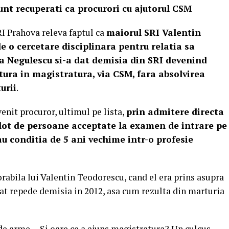
 sunt recuperati ca procurori cu ajutorul CSM
RI Prahova releva faptul ca
maiorul SRI Valentin
e o cercetare disciplinara pentru relatia sa
ea Negulescu si-a dat demisia din SRI devenind
tura in magistratura, via CSM, fara absolvirea
urii
.
enit procuror, ultimul pe lista,
prin admitere directa
 lot de persoane acceptate la examen de intrare pe
u conditia de 5 ani vechime intr-o profesie
rabila lui Valentin Teodorescu, cand el era prins asupra
 dat repede demisia in 2012, asa cum rezulta din marturia
 de arme… Si oare ce a ajuns magistratura? Un culcus