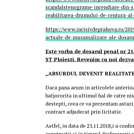
scandalstenograme-incendiare-din-sp
reabilitarea-drumului-de-centura-al
https://www.incisivdeprahova.ro/2019
actuale-de-musamalizare-ale-dosaru
Este vorba de dosarul penal nr 21
ST Ploiesti. Revenim cu noi dezva
„ABSURDUL DEVENIT REALITAT
Daca pana acum in articolele anterioar
batjocorita in ultimul hal de catre nis
destepti, ceea ce va prezentam astazi,
contract adjudecat prin licitatie.
Astfel, in data de 23.11.2018,i n conf
constructii si in timpul desfasurarii 