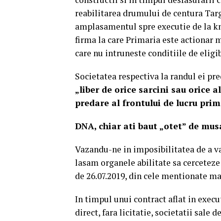
reabilitarea drumului de centura Tar
amplasamentul spre executie de la km 
firma la care Primaria este actionar 
care nu intruneste conditiile de eligib
Societatea respectiva la randul ei pr
„liber de orice sarcini sau orice 
predare al frontului de lucru pri
DNA, chiar ati baut „otet” de mus
Vazandu-ne in imposibilitatea de a v
lasam organele abilitate sa cerceteze 
de 26.07.2019, din cele mentionate ma
In timpul unui contract aflat in exec
direct, fara licitatie, societatii sale d