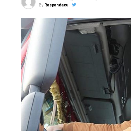
By
Raspandacul