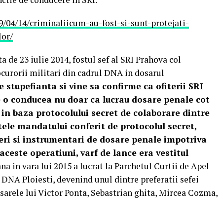
/04/14/criminaliicum-au-fost-si-sunt-protejati-
lor/
a de 23 iulie 2014, fostul sef al SRI Prahova col
curorii militari din cadrul DNA in dosarul
e stupefianta si vine sa confirme ca ofiterii SRI
e o conducea nu doar ca lucrau dosare penale cot
, in baza protocolului secret de colaborare dintre
tele mandatului conferit de protocolul secret,
ri si instrumentari de dosare penale impotriva
 aceste operatiuni, varf de lance era vestitul
ana in vara lui 2015 a lucrat la Parchetul Curtii de Apel
 DNA Ploiesti, devenind unul dintre preferatii sefei
rele lui Victor Ponta, Sebastrian ghita, Mircea Cozma,