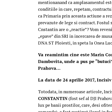
mentionanand ca amplasamentul este li
conditiile in care, repetam, contractu
ca Primaria prin aceasta actiune a rez
prevazute de lege si contract. Fostul 
Cnstantin are o „reactie”? Vom reveni
„epave” din SRI in incercarea de musam
DNA ST Ploiesti, in speta la Onea Luci
Va reamintim cine este Marin Cons
Dambovita, unde a pus pe “butuci
Prahova…
La data de 24 aprilie 2017, Incisi
Totodata, in numeroase articole, Inci
CONSTANTIN
(fost sef al DJI Prahov
lux pe banii prostilor, care, desi ofite
comanda), a fost sustinut ilegal in fu