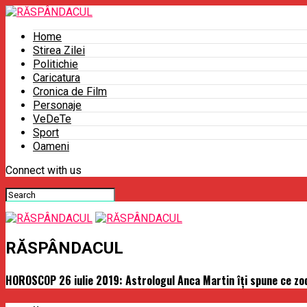
Home
Stirea Zilei
Politichie
Caricatura
Cronica de Film
Personaje
VeDeTe
Sport
Oameni
Connect with us
RĂSPÂNDACUL
HOROSCOP 26 iulie 2019: Astrologul Anca Martin îţi spune ce zod