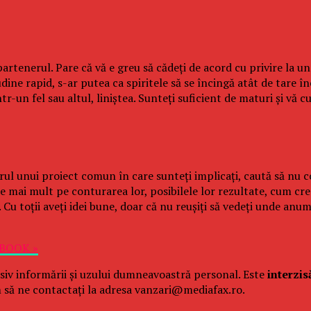
rtenerul. Pare că vă e greu să cădeţi de acord cu privire la un
udine rapid, s-ar putea ca spiritele să se încingă atât de tare î
tr-un fel sau altul, liniştea. Sunteţi suficient de maturi şi vă 
rul unui proiect comun în care sunteţi implicaţi, caută să nu co
e mai mult pe conturarea lor, posibilele lor rezultate, cum cre
u. Cu toţii aveţi idei bune, doar că nu reuşiţi să vedeţi unde an
EBOOK »
siv informării și uzului dumneavoastră personal. Este
interzis
 să ne contactați la adresa vanzari@mediafax.ro.