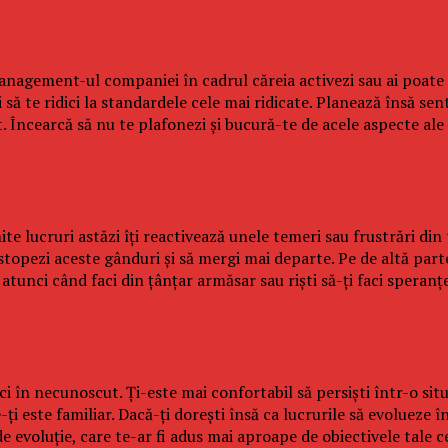
management-ul companiei în cadrul căreia activezi sau ai poate 
rci să te ridici la standardele cele mai ridicate. Planează însă s
t. Încearcă să nu te plafonezi şi bucură-te de acele aspecte ale 
e lucruri astăzi îţi reactivează unele temeri sau frustrări din 
topezi aceste gânduri şi să mergi mai departe. Pe de altă parte,
 atunci când faci din ţânţar armăsar sau rişti să-ţi faci speran
i în necunoscut. Ţi-este mai confortabil să persişti într-o situ
-ţi este familiar. Dacă-ţi doreşti însă ca lucrurile să evolueze în
de evoluţie, care te-ar fi adus mai aproape de obiectivele tale