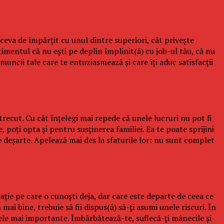
ceva de împărţit cu unul dintre superiori, cât priveşte
entimentul că nu eşti pe deplin împlinit(ă) cu job-ul tău, că nu
muncii tale care te entuziasmează şi care îţi aduc satisfacţii
trecut. Cu cât înţelegi mai repede că unele lucruri nu pot fi
 poţi opta şi pentru susţinerea familiei. Ea te poate sprijini
ţe deşarte. Apelează mai des la sfaturile lor: nu sunt complet
aţie pe care o cunoşti deja, dar care este departe de ceea ce
 mai bine, trebuie să fii dispus(ă) să-ţi asumi unele riscuri. În
 cele mai importante. Îmbărbătează-te, suflecă-ţi mânecile şi