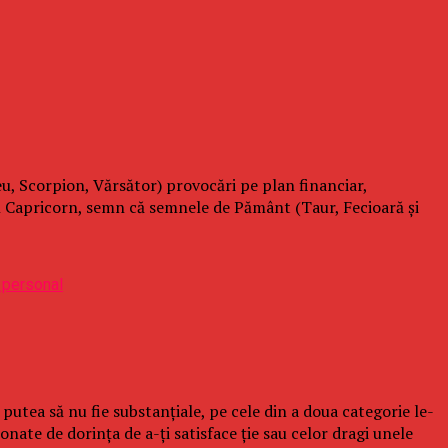
u, Scorpion, Vărsător) provocări pe plan financiar,
in Capricorn, semn că semnele de Pământ (Taur, Fecioară şi
r putea să nu fie substanţiale, pe cele din a doua categorie le-
onate de dorinţa de a-ţi satisface ţie sau celor dragi unele