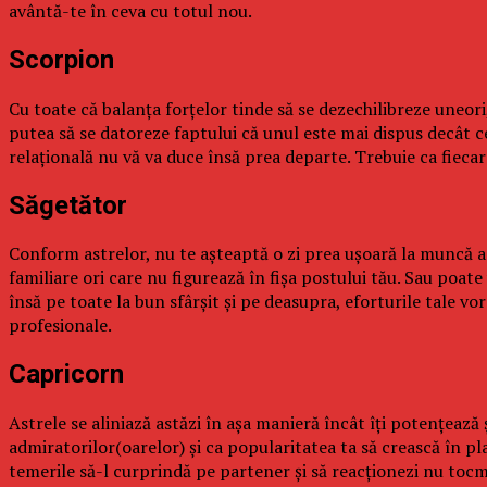
avântă-te în ceva cu totul nou.
Scorpion
Cu toate că balanţa forţelor tinde să se dezechilibreze uneori,
putea să se datoreze faptului că unul este mai dispus decât celă
relaţională nu vă va duce însă prea departe. Trebuie ca fieca
Săgetător
Conform astrelor, nu te aşteaptă o zi prea uşoară la muncă astă
familiare ori care nu figurează în fişa postului tău. Sau poate
însă pe toate la bun sfârşit şi pe deasupra, eforturile tale vo
profesionale.
Capricorn
Astrele se aliniază astăzi în aşa manieră încât îţi potenţeaz
admiratorilor(oarelor) şi ca popularitatea ta să crească în pl
temerile să-l curprindă pe partener şi să reacţionezi nu tocmai