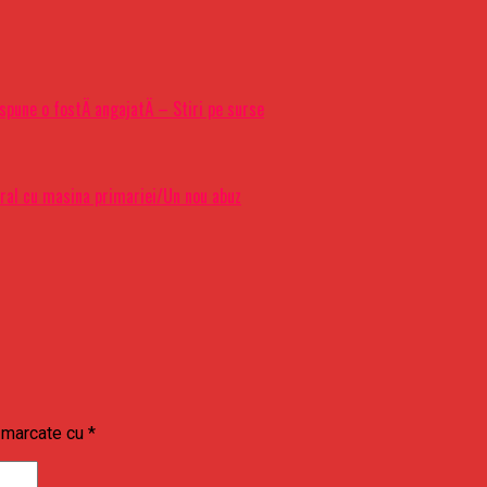
pune o fostÄ angajatÄ – Stiri pe surse
tral cu masina primariei/Un nou abuz
t marcate cu
*