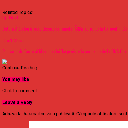
Related Topics:
Up Next
Detalii Ã®nfiorÄtoare despre criminalul Ã®n serie de la Caracal – Ce s
Don't Miss
Primarul de facto al Municipiului Targoviste la audierile de la DNA Cen
Continue Reading
You may like
Click to comment
Leave a Reply
Adresa ta de email nu va fi publicată.
Câmpurile obligatorii sun