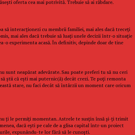
seşti oferta cea mai potrivită. Trebuie să ai răbdare.
ba să interacţionezi cu membrii familiei, mai ales dacă treceţi
is, mai ales dacă trebuie să luaţi unele decizii într-o situaţie
ea-o experimenta acasă. În definitiv, depinde doar de tine
e nu sunt neapărat adevărate. Sau poate preferi tu să nu ceri
 să ştii că eşti mai puternic(ă) decât crezi. Te poţi remonta
această stare, nu faci decât să întârzii un moment care oricum
nu ţi le permiţi momentan. Astrele te susţin însă şi-ţi trimit
semenea, dacă eşti pe cale de a glisa capital într-un proiect
curile, expunându-te lor fără să le cunoşti.