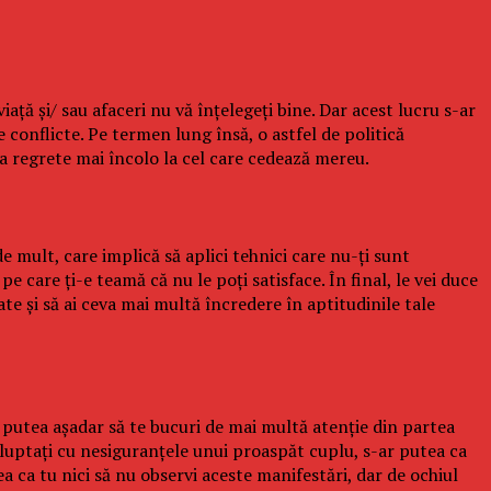
aţă şi/ sau afaceri nu vă înţelegeţi bine. Dar acest lucru s-ar
e conflicte. Pe termen lung însă, o astfel de politică
ea regrete mai încolo la cel care cedează mereu.
e mult, care implică să aplici tehnici care nu-ţi sunt
e care ţi-e teamă că nu le poţi satisface. În final, le vei duce
ate şi să ai ceva mai multă încredere în aptitudinile tale
r putea aşadar să te bucuri de mai multă atenţie din partea
ă luptaţi cu nesiguranţele unui proaspăt cuplu, s-ar putea ca
ea ca tu nici să nu observi aceste manifestări, dar de ochiul