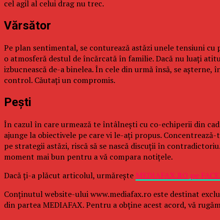
cel agil al celui drag nu trec.
Vărsător
Pe plan sentimental, se conturează astăzi unele tensiuni cu pa
o atmosferă destul de încărcată în familie. Dacă nu luaţi atit
izbucnească de-a binelea. În cele din urmă însă, se aşterne, în
control. Căutaţi un compromis.
Peşti
În cazul în care urmează te întâlneşti cu co-echiperii din cad
ajunge la obiectivele pe care vi le-aţi propus. Concentrează-t
pe strategii astăzi, riscă să se nască discuţii în contradictori
moment mai bun pentru a vă compara notiţele.
Dacă ţi-a plăcut articolul, urmăreşte
MEDIAFAX.RO pe FAC
Conținutul website-ului www.mediafax.ro este destinat exclu
din partea MEDIAFAX. Pentru a obține acest acord, vă rugăm