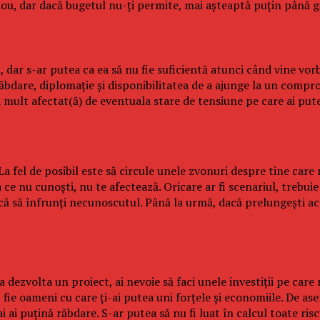
adou, dar dacă bugetul nu-ţi permite, mai aşteaptă puţin până gă
, dar s-ar putea ca ea să nu fie suficientă atunci când vine vor
ăbdare, diplomaţie şi disponibilitatea de a ajunge la un comprom
a mult afectat(ă) de eventuala stare de tensiune pe care ai put
 La fel de posibil este să circule unele zvonuri despre tine car
 ce nu cunoşti, nu te afectează. Oricare ar fi scenariul, trebuie
frică să înfrunţi necunoscutul. Până la urmă, dacă prelungeşti 
 dezvolta un proiect, ai nevoie să faci unele investiţii pe care 
e, fie oameni cu care ţi-ai putea uni forţele şi economiile. De a
 ai puţină răbdare. S-ar putea să nu fi luat în calcul toate ris