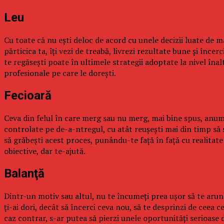
Leu
Cu toate că nu eşti deloc de acord cu unele decizii luate de 
părticica ta, îţi vezi de treabă, livrezi rezultate bune şi înce
te regăseşti poate în ultimele strategii adoptate la nivel înal
profesionale pe care le doreşti.
Fecioară
Ceva din felul în care merg sau nu merg, mai bine spus, anumit
controlate pe de-a-ntregul, cu atât reuşeşti mai din timp să s
să grăbeşti acest proces, punându-te faţă în faţă cu realitate
obiective, dar te-ajută.
Balanţă
Dintr-un motiv sau altul, nu te încumeţi prea uşor să te arunc
ţi-ai dori, decât să încerci ceva nou, să te desprinzi de ceea ce
caz contrar, s-ar putea să pierzi unele oportunităţi serioase 