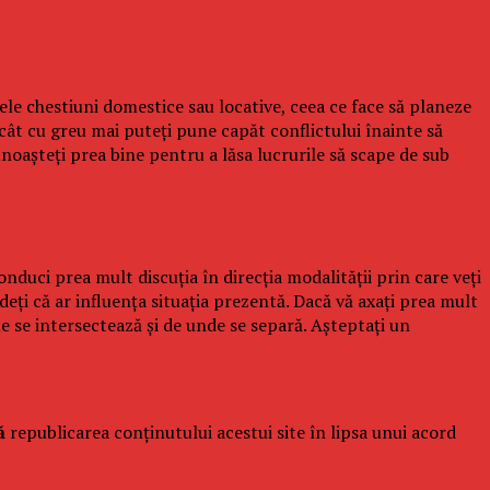
ele chestiuni domestice sau locative, ceea ce face să planeze
ncât cu greu mai puteţi pune capăt conflictului înainte să
cunoaşteţi prea bine pentru a lăsa lucrurile să scape de sub
nduci prea mult discuţia în direcţia modalităţii prin care veţi
deţi că ar influenţa situaţia prezentă. Dacă vă axaţi prea mult
ume se intersectează şi de unde se separă. Aşteptaţi un
ă
republicarea conținutului acestui site în lipsa unui acord