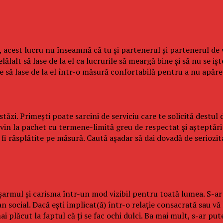
 acest lucru nu înseamnă că tu şi partenerul şi partenerul de vi
lalt să lase de la el ca lucrurile să meargă bine şi să nu se işt
re să lase de la el într-o măsură confortabilă pentru a nu apăr
zi. Primeşti poate sarcini de serviciu care te solicită destul d
 vin la pachet cu termene-limită greu de respectat şi aşteptări p
r fi răsplătite pe măsură. Caută aşadar să dai dovadă de seriozit
ă şarmul şi carisma într-un mod vizibil pentru toată lumea. S-a
an social. Dacă eşti implicat(ă) într-o relaţie consacrată sau v
 plăcut la faptul că ţi se fac ochi dulci. Ba mai mult, s-ar put