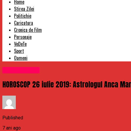
Home
Stirea Zilei
Politichie
Caricatura
Cronica de Film
Personaje
VeDeTe
Sport
Oameni
Uncategorized
HOROSCOP 26 iulie 2019: Astrologul Anca Mart
Published
7 ani ago