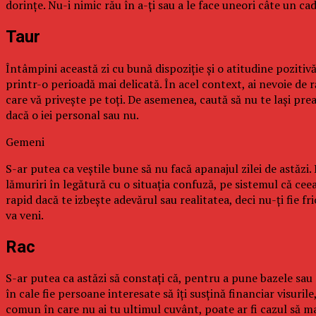
dorinţe. Nu-i nimic rău în a-ţi sau a le face uneori câte un c
Taur
Întâmpini această zi cu bună dispoziţie şi o atitudine pozitivă
printr-o perioadă mai delicată. În acel context, ai nevoie de r
care vă priveşte pe toţi. De asemenea, caută să nu te laşi pre
dacă o iei personal sau nu.
Gemeni
S-ar putea ca veştile bune să nu facă apanajul zilei de astăzi.
lămuriri în legătură cu o situaţia confuză, pe sistemul că ceea
rapid dacă te izbeşte adevărul sau realitatea, deci nu-ţi fie 
va veni.
Rac
S-ar putea ca astăzi să constaţi că, pentru a pune bazele sau a
în cale fie persoane interesate să îţi susţină financiar visuril
comun în care nu ai tu ultimul cuvânt, poate ar fi cazul să mai