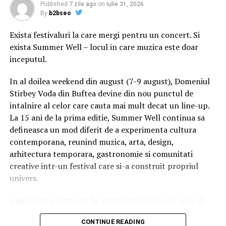
Published
7 zile ago
on
iulie 31, 2026
By
b2bseo
Exista festivaluri la care mergi pentru un concert. Si
exista Summer Well – locul in care muzica este doar
inceputul.
In al doilea weekend din august (7-9 august), Domeniul
Stirbey Voda din Buftea devine din nou punctul de
intalnire al celor care cauta mai mult decat un line-up.
La 15 ani de la prima editie, Summer Well continua sa
defineasca un mod diferit de a experimenta cultura
contemporana, reunind muzica, arta, design,
arhitectura temporara, gastronomie si comunitati
creative intr-un festival care si-a construit propriul
univers.
Anul acesta, peste 20 de artisti, trei scene si o serie de
experiente curatoriate transforma fiecare colt al
CONTINUE READING
domeniului intr-un spatiu cu identitate proprie. Nu este