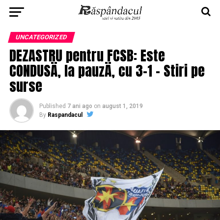
UNCATEGORIZED
DEZASTRU pentru FCSB: Este
CONDUSÄ, la pauzÄ, cu 3-1 – Stiri pe
surse
Published
7 ani ago
on
august 1, 2019
By
Raspandacul