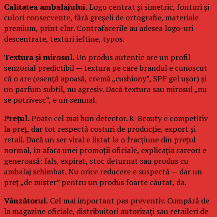
Calitatea ambalajului.
Logo centrat și simetric, fonturi și
culori consecvente, fără greșeli de ortografie, materiale
premium, print clar. Contrafacerile au adesea logo-uri
descentrate, texturi ieftine, typos.
Textura și mirosul.
Un produs autentic are un profil
senzorial predictibil — textura pe care brandul e cunoscut
că o are (esență apoasă, cremă „cushiony”, SPF gel ușor) și
un parfum subtil, nu agresiv. Dacă textura sau mirosul „nu
se potrivesc”, e un semnal.
Prețul.
Poate cel mai bun detector. K-Beauty e competitiv
la preț, dar tot respectă costuri de producție, export și
retail. Dacă un ser viral e listat la o fracțiune din prețul
normal, în afara unei promoții oficiale, explicația rareori e
generoasă: fals, expirat, stoc deturnat sau produs cu
ambalaj schimbat. Nu orice reducere e suspectă — dar un
preț „de mister” pentru un produs foarte căutat, da.
Vânzătorul.
Cel mai important pas preventiv. Cumpără de
la magazine oficiale, distribuitori autorizați sau retaileri de