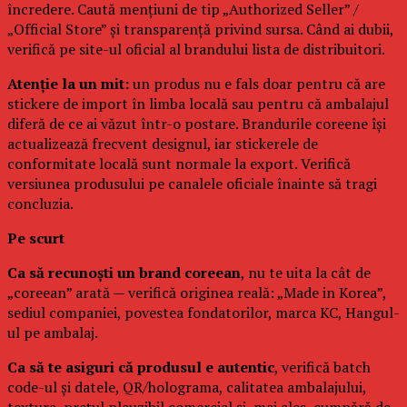
încredere. Caută mențiuni de tip „Authorized Seller” /
„Official Store” și transparență privind sursa. Când ai dubii,
verifică pe site-ul oficial al brandului lista de distribuitori.
Atenție la un mit:
un produs nu e fals doar pentru că are
stickere de import în limba locală sau pentru că ambalajul
diferă de ce ai văzut într-o postare. Brandurile coreene își
actualizează frecvent designul, iar stickerele de
conformitate locală sunt normale la export. Verifică
versiunea produsului pe canalele oficiale înainte să tragi
concluzia.
Pe scurt
Ca să recunoști un brand coreean
, nu te uita la cât de
„coreean” arată — verifică originea reală: „Made in Korea”,
sediul companiei, povestea fondatorilor, marca KC, Hangul-
ul pe ambalaj.
Ca să te asiguri că produsul e autentic
, verifică batch
code-ul și datele, QR/holograma, calitatea ambalajului,
textura, prețul plauzibil comercial și, mai ales, cumpără de