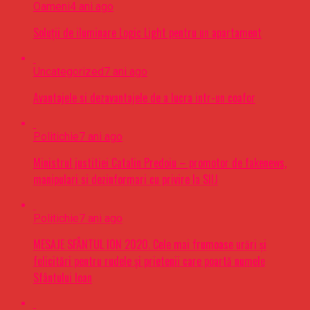
Oameni
4 ani ago
Soluții de iluminare Logic Light pentru un apartament
Uncategorized
7 ani ago
Avantajele si dezavantajele de a lucra intr-un coafor
Politichie
7 ani ago
Ministrul justitiei Catalin Predoiu – promotor de fakenews,
manipulari si dezinformari cu privire la SIIJ
Politichie
7 ani ago
MESAJE SFÂNTUL ION 2020. Cele mai frumoase urări şi
felicitări pentru rudele şi prietenii care poartă numele
Sfântului Ioan