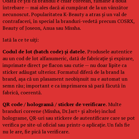
Odată ce știi că brandul e chiar coreean, rămâne a doua
întrebare — mai ales dacă ai cumpărat de la un vânzător
necunoscut. Popularitatea K-Beauty a atras și un val de
contrafaceri, în special la branduri-vedetă precum COSRX,
Beauty of Joseon, Anua sau Missha.
Iată la ce te uiți:
Codul de lot (batch code) și datele.
Produsele autentice
au un cod de lot alfanumeric, dată de fabricație și expirare,
imprimate direct pe flacon sau cutie — nu doar lipite ca
sticker adăugat ulterior. Formatul diferă de la brand la
brand, așa că un plasament neobișnuit nu e automat un
semn rău; important e ca imprimarea să pară făcută în
fabrică, coerentă.
QR code / hologramă / sticker de verificare.
Multe
branduri coreene (Missha, Dr.Jart+ și altele) includ
holograme, QR-uri sau stickere de autentificare care se pot
verifica pe site-ul oficial sau printr-o aplicație. Un fals fie
nu le are, fie pică la verificare.