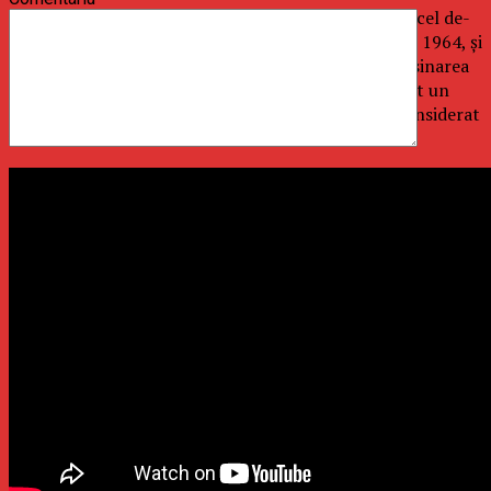
Politicianul Robert F. Kennedy (1925 – 1968) a fost cel de-
al 64-lea procuror general al SUA, din 1961 până în 1964, şi
senator de New York, din ianuarie 1965 până la asasinarea
sa în iunie 1968. Ca şi fraţii săi, John şi Edward, a fost un
membru de marcă al Partidului Democrat şi este considerat
un simbol al liberalismului american modern.
Nume
*
Email
*
Site web
Salvează-mi numele, emailul și site-ul web în acest
navigator pentru data viitoare când o să comentez.
Uncategorized
SUMMER WELL implineste 15 ani. Festivalul