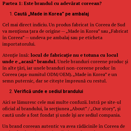
Partea 1: Este brandul cu adevărat coreean?
Caută „Made in Korea” pe ambalaj
Cel mai direct indiciu. Un produs fabricat în Coreea de Sud
va menționa țara de origine — „Made in Korea” sau „Fabricat
în Coreea” — undeva pe ambalaj sau pe eticheta
importatorului.
Atenție însă:
locul de fabricație nu e totuna cu locul
unde e „acasă” brandul.
Unele branduri coreene produc și
în alte țări, iar unele branduri non-coreene produc în
Coreea (așa-numitul ODM/OEM). „Made in Korea” e un
semn puternic, dar se citește împreună cu restul.
Verifică unde e sediul brandului
Aici se lămuresc cele mai multe confuzii. Intră pe site-ul
oficial al brandului, la secțiunea „About” / „Our story”, și
caută unde a fost fondat și unde își are sediul compania.
Un brand coreean autentic va avea rădăcinile în Coreea de