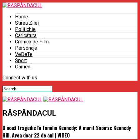
Home
Stirea Zilei
Politichie
Caricatura
Cronica de Film
Personaje
VeDeTe
Sport
Oameni
Connect with us
RĂSPÂNDACUL
O nouă tragedie în familia Kennedy: A murit Saoirse Kennedy
Hill. Avea doar 22 de ani | VIDEO