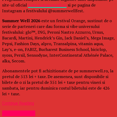
site-ul oficial
www.summerwell.ro
si pe pagina de
Instagram a festivalului @summerwellfest.
Summer Well 2026
este un festival Orange, sustinut de o
serie de parteneri care dau forma si vibe universului
festivalului: glo™, ING, Peroni Nastro Azzurro, Ursus,
Bacardi, Martini, Hendrick’s Gin, Jack Daniel’s, Mega Image,
Pepsi, Fashion Days, alpro, Transalpina, vitamin aqua,
Lay’s, e-on, FABIZ, Bucharest Business School, biciclop,
syoss, Persil, Sensodyne, InterContinental Athénée Palace,
alka, Secom.
Abonamentele pot fi achizitionate de pe summerwell.ro, la
pretul de 513 lei + taxe. De asemenea, sunt disponibile si
bilete de o zi la pretul de 351 lei + taxe pentru vineri si
sambata, iar pentru duminica costul biletului este de 426
lei + taxe.
Continue Reading
Uncategorized