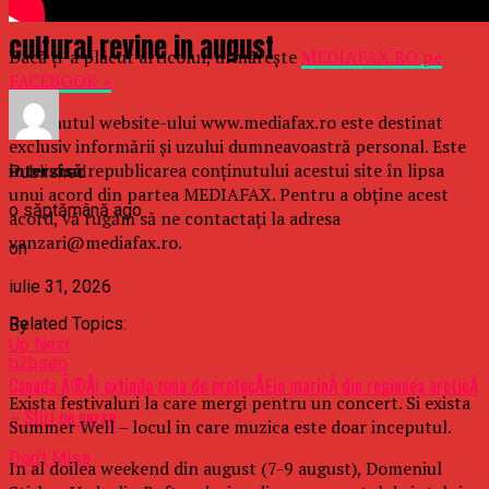
care a transformat muzica intr-un univers
cultural revine in august
Dacă ţi-a plăcut articolul, urmăreşte
MEDIAFAX.RO pe
FACEBOOK »
Conținutul website-ului www.mediafax.ro este destinat
exclusiv informării și uzului dumneavoastră personal. Este
interzisă
republicarea conținutului acestui site în lipsa
Published
unui acord din partea MEDIAFAX. Pentru a obține acest
o săptămână ago
acord, vă rugăm să ne contactați la adresa
vanzari@mediafax.ro.
on
iulie 31, 2026
Related Topics:
By
Up Next
b2bseo
Canada Ã®Åi extinde zona de protecÅ£ie marinÄ din regiunea arcticÄ
Exista festivaluri la care mergi pentru un concert. Si exista
– Stiri pe surse
Summer Well – locul in care muzica este doar inceputul.
Don't Miss
In al doilea weekend din august (7-9 august), Domeniul