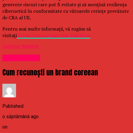
genereze riscuri care pot fi evitate și să mențină reziliența
cibernetică în conformitate cu viitoarele cerințe prevăzute
de CRA al UE.
Pentru mai multe informații, vă rugăm să
vizitați
https://www.zyxel.com/global/en
Continue Reading
Uncategorized
Cum recunoști un brand coreean
Published
o săptămână ago
on