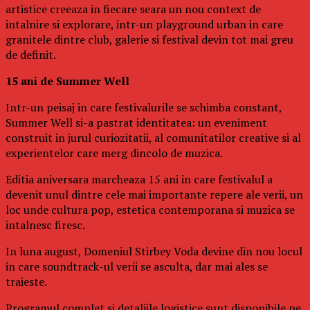
artistice creeaza in fiecare seara un nou context de
intalnire si explorare, intr-un playground urban in care
granitele dintre club, galerie si festival devin tot mai greu
de definit.
15 ani de Summer Well
Intr-un peisaj in care festivalurile se schimba constant,
Summer Well si-a pastrat identitatea: un eveniment
construit in jurul curiozitatii, al comunitatilor creative si al
experientelor care merg dincolo de muzica.
Editia aniversara marcheaza 15 ani in care festivalul a
devenit unul dintre cele mai importante repere ale verii, un
loc unde cultura pop, estetica contemporana si muzica se
intalnesc firesc.
In luna august, Domeniul Stirbey Voda devine din nou locul
in care soundtrack-ul verii se asculta, dar mai ales se
traieste.
Programul complet si detaliile logistice sunt disponibile pe