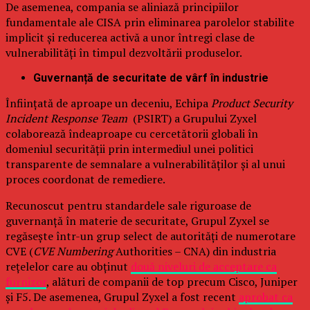
De asemenea, compania se aliniază principiilor
fundamentale ale CISA prin eliminarea parolelor stabilite
implicit și reducerea activă a unor întregi clase de
vulnerabilități în timpul dezvoltării produselor.
Guvernanță de securitate de vârf în industrie
Înființată de aproape un deceniu, Echipa
Product Security
Incident Response Team
(PSIRT) a Grupului Zyxel
colaborează îndeaproape cu cercetătorii globali în
domeniul securității prin intermediul unei politici
transparente de semnalare a vulnerabilităților și al unui
proces coordonat de remediere.
Recunoscut pentru standardele sale riguroase de
guvernanță în materie de securitate, Grupul Zyxel se
regăsește într-un grup select de autorități de numerotare
CVE (
CVE Numbering
Authorities – CNA) din industria
rețelelor care au obținut
două niveluri de acceptare ca
furnizor
, alături de companii de top precum Cisco, Juniper
și F5. De asemenea, Grupul Zyxel a fost recent
aprobat ca