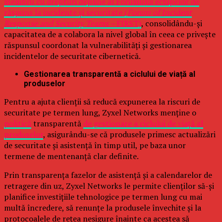
membru cu drepturi depline al Forumului echipelor de
răspuns la incidente și securitate (
Forum of Incident
Response and Security Teams –
FIRST)
, consolidându-și
capacitatea de a colabora la nivel global în ceea ce privește
răspunsul coordonat la vulnerabilități și gestionarea
incidentelor de securitate cibernetică.
Gestionarea transparentă a ciclului de viață al
produselor
Pentru a ajuta clienții să reducă expunerea la riscuri de
securitate pe termen lung, Zyxel Networks menține o
politică
transparentă
de gestionare a ciclului de viață al
produselor
, asigurându-se că produsele primesc actualizări
de securitate și asistență în timp util, pe baza unor
termene de mentenanță clar definite.
Prin transparența fazelor de asistență și a calendarelor de
retragere din uz, Zyxel Networks le permite clienților să-și
planifice investițiile tehnologice pe termen lung cu mai
multă încredere, să renunțe la produsele învechite și la
protocoalele de rețea nesigure înainte ca acestea să