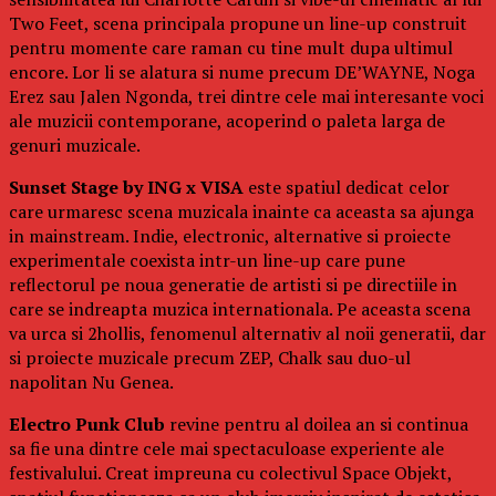
Two Feet, scena principala propune un line-up construit
pentru momente care raman cu tine mult dupa ultimul
encore. Lor li se alatura si nume precum DE’WAYNE, Noga
Erez sau Jalen Ngonda, trei dintre cele mai interesante voci
ale muzicii contemporane, acoperind o paleta larga de
genuri muzicale.
Sunset Stage by ING x VISA
este spatiul dedicat celor
care urmaresc scena muzicala inainte ca aceasta sa ajunga
in mainstream. Indie, electronic, alternative si proiecte
experimentale coexista intr-un line-up care pune
reflectorul pe noua generatie de artisti si pe directiile in
care se indreapta muzica internationala. Pe aceasta scena
va urca si 2hollis, fenomenul alternativ al noii generatii, dar
si proiecte muzicale precum ZEP, Chalk sau duo-ul
napolitan Nu Genea.
Electro Punk Club
revine pentru al doilea an si continua
sa fie una dintre cele mai spectaculoase experiente ale
festivalului. Creat impreuna cu colectivul Space Objekt,