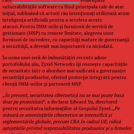
care
un studiu realizat de Mandiant
evidențiază
vulnerabilitățile software ca fiind principala cale de atac
inițial, subliniind că actorii rău intenționați utilizează acum
inteligența artificială pentru a accelera aceste
atacuri. Pentru IMM-urile și furnizorii de servicii de
gestionare (MSP) cu resurse limitate, alegerea unor
furnizori de încredere, cu capacități mature de guvernanță
a securității, a devenit mai importantă ca niciodată.
În urma unei serii de îmbunătățiri recente aduse
portofoliului său, Zyxel Networks își reunește capacitățile
de securitate într-o abordare mai unificată a guvernanței
securității produselor, oferind protecție integrată pentru
clienții IMM-urilor și partenerii MSP.
„În prezent, securitatea cibernetică nu se mai poate baza
doar pe promisiuni
”, a declarat Edward Yu, directorul
pentru securitatea informațiilor al Grupului Zyxel. „
Pe
măsură ce amenințările cibernetice se intensifică și
reglementările globale, precum CRA în cadrul UE, ridică
așteptările privind responsabilitatea produselor și a firmelor