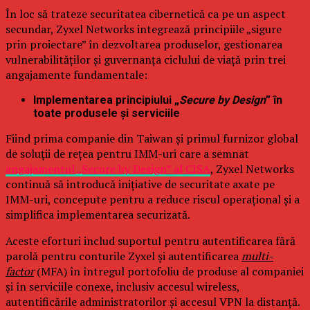
În loc să trateze securitatea cibernetică ca pe un aspect
secundar, Zyxel Networks integrează principiile „sigure
prin proiectare” în dezvoltarea produselor, gestionarea
vulnerabilităților și guvernanța ciclului de viață prin trei
angajamente fundamentale:
Implementarea principiului „
Secure by Design
” în
toate produsele și serviciile
Fiind prima companie din Taiwan și primul furnizor global
de soluții de rețea pentru IMM-uri care a semnat
angajamentul „Secure by Design” al CISA
, Zyxel Networks
continuă să introducă inițiative de securitate axate pe
IMM-uri, concepute pentru a reduce riscul operațional și a
simplifica implementarea securizată.
Aceste eforturi includ suportul pentru autentificarea fără
parolă pentru conturile Zyxel și autentificarea
multi-
factor
(MFA) în întregul portofoliu de produse al companiei
și în serviciile conexe, inclusiv accesul wireless,
autentificările administratorilor și accesul VPN la distanță.