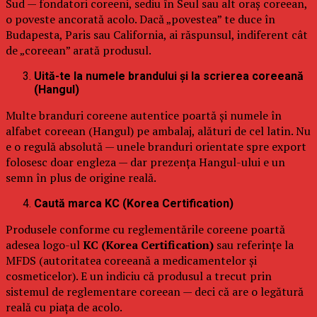
Sud — fondatori coreeni, sediu în Seul sau alt oraș coreean,
o poveste ancorată acolo. Dacă „povestea” te duce în
Budapesta, Paris sau California, ai răspunsul, indiferent cât
de „coreean” arată produsul.
Uită-te la numele brandului și la scrierea coreeană
(Hangul)
Multe branduri coreene autentice poartă și numele în
alfabet coreean (Hangul) pe ambalaj, alături de cel latin. Nu
e o regulă absolută — unele branduri orientate spre export
folosesc doar engleza — dar prezența Hangul-ului e un
semn în plus de origine reală.
Caută marca KC (Korea Certification)
Produsele conforme cu reglementările coreene poartă
adesea logo-ul
KC (Korea Certification)
sau referințe la
MFDS (autoritatea coreeană a medicamentelor și
cosmeticelor). E un indiciu că produsul a trecut prin
sistemul de reglementare coreean — deci că are o legătură
reală cu piața de acolo.