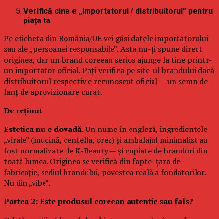
Verifică cine e „importatorul / distribuitorul” pentru
piața ta
Pe eticheta din România/UE vei găsi datele importatorului
sau ale „persoanei responsabile”. Asta nu-ți spune direct
originea, dar un brand coreean serios ajunge la tine printr-
un importator oficial. Poți verifica pe site-ul brandului dacă
distribuitorul respectiv e recunoscut oficial — un semn de
lanț de aprovizionare curat.
De reținut
Estetica nu e dovadă.
Un nume în engleză, ingredientele
„virale” (mucină, centella, orez) și ambalajul minimalist au
fost normalizate de K-Beauty — și copiate de branduri din
toată lumea. Originea se verifică din fapte: țara de
fabricație, sediul brandului, povestea reală a fondatorilor.
Nu din „vibe”.
Partea 2: Este produsul coreean autentic sau fals?