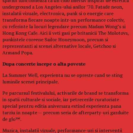
spatiul functioneaza ca un club imersiv inspirat de estetica
underground a Los Angeles-ului anilor ’70. Fatade neon,
instalatii vizuale, electronica, punk si o energie care
transforma fiecare noapte intr-un performance colectiv,
cu referinte la locuri legendare precum Madam Wong’s si
Hong Kong Cafe. Aici ii veti gasi pe britanicii The Molotovs,
punkistele coreene Sailor Honeymoon, precum si
reprezentanti ai scenei alternative locale, Getchoo si
Armand Popa.
Dupa concerte incepe o alta poveste
La Summer Well, experienta nu se opreste cand se sting
luminile scenei principale.
Pe parcursul festivalului, activarile de brand se transforma
in spatii culturale si sociale, iar petrecerile curatoriate
special pentru editia aniversara extind experienta pana
tarziu in noapte — precum seria de afterparty-uri gazduite
de glo™.
Muzica, instalatii vizuale, performance-uri si interventii