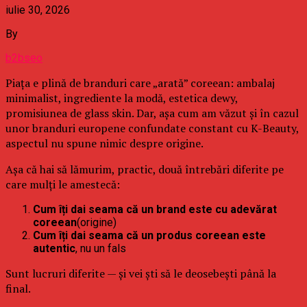
iulie 30, 2026
By
b2bseo
Piața e plină de branduri care „arată” coreean: ambalaj
minimalist, ingrediente la modă, estetica dewy,
promisiunea de glass skin. Dar, așa cum am văzut și în cazul
unor branduri europene confundate constant cu K-Beauty,
aspectul nu spune nimic despre origine.
Așa că hai să lămurim, practic, două întrebări diferite pe
care mulți le amestecă:
Cum îți dai seama că un brand este cu adevărat
coreean
(origine)
Cum îți dai seama că un produs coreean este
autentic
, nu un fals
Sunt lucruri diferite — și vei ști să le deosebești până la
final.