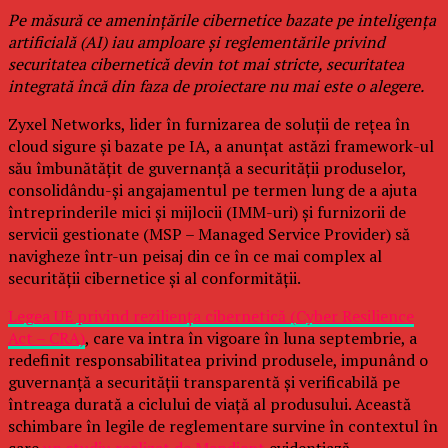
Pe măsură ce amenințările cibernetice bazate pe inteligența
artificială (AI) iau amploare și reglementările privind
securitatea cibernetică devin tot mai stricte, securitatea
integrată încă din faza de proiectare nu mai este o alegere.
Zyxel Networks, lider în furnizarea de soluții de rețea în
cloud sigure și bazate pe IA, a anunțat astăzi framework-ul
său îmbunătățit de guvernanță a securității produselor,
consolidându-și angajamentul pe termen lung de a ajuta
întreprinderile mici și mijlocii (IMM-uri) și furnizorii de
servicii gestionate (MSP – Managed Service Provider) să
navigheze într-un peisaj din ce în ce mai complex al
securității cibernetice și al conformității.
Legea UE privind reziliența cibernetică (Cyber Resilience
Act – CRA)
, care va intra în vigoare în luna septembrie, a
redefinit responsabilitatea privind produsele, impunând o
guvernanță a securității transparentă și verificabilă pe
întreaga durată a ciclului de viață al produsului. Această
schimbare în legile de reglementare survine în contextul în