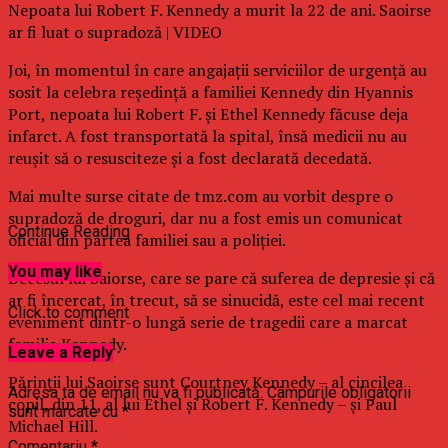
Nepoata lui Robert F. Kennedy a murit la 22 de ani. Saoirse
ar fi luat o supradoză | VIDEO
Joi, în momentul în care angajaţii serviciilor de urgenţă au
sosit la celebra reşedinţă a familiei Kennedy din Hyannis
Port, nepoata lui Robert F. şi Ethel Kennedy făcuse deja
infarct. A fost transportată la spital, însă medicii nu au
reuşit să o resusciteze şi a fost declarată decedată.
Mai multe surse citate de tmz.com au vorbit despre o
supradoză de droguri, dar nu a fost emis un comunicat
Continue Reading
oficial din partea familiei sau a poliţiei.
You may like
Decesul lui Saiorse, care se pare că suferea de depresie şi că
ar fi încercat, în trecut, să se sinucidă, este cel mai recent
Click to comment
eveniment dintr-o lungă serie de tragedii care a marcat
familia Kennedy.
Leave a Reply
Părinţii lui Saoirse sunt Courtney Kennedy – al cincilea
Adresa ta de email nu va fi publicată.
Câmpurile obligatorii
copil, din 11, al lui Ethel şi Robert F. Kennedy – şi Paul
sunt marcate cu
*
Michael Hill.
Comentariu
*