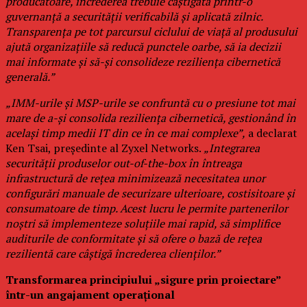
producătoare, încrederea trebuie câștigată printr-o
guvernanță a securității verificabilă și aplicată zilnic.
Transparența pe tot parcursul ciclului de viață al produsului
ajută organizațiile să reducă punctele oarbe, să ia decizii
mai informate și să-și consolideze reziliența cibernetică
generală.”
„IMM-urile și MSP-urile se confruntă cu o presiune tot mai
mare de a-și consolida reziliența cibernetică, gestionând în
același timp medii IT din ce în ce mai complexe”,
a declarat
Ken Tsai, președinte al Zyxel Networks.
„Integrarea
securității produselor out-of-the-box în întreaga
infrastructură de rețea minimizează necesitatea unor
configurări manuale de securizare ulterioare, costisitoare și
consumatoare de timp. Acest lucru le permite partenerilor
noștri să implementeze soluțiile mai rapid, să simplifice
auditurile de conformitate și să ofere o bază de rețea
rezilientă care câștigă încrederea clienților.”
Transformarea principiului „sigure prin proiectare”
într-un angajament operațional