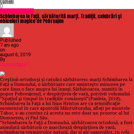
Oameni
Uncategorized
Schimbarea la Faţă, sărbătorită marţi. Tradiţii, celebrări şi
obiceiuri magice de Pobreajen
Published
7 ani ago
on
august 6, 2019
By
Raspandacul
Creştinii ortodocşi şi catolici sărbătoresc marţi Schimbarea la
Faţă a Domnului, o sărbătoare care aminteşte minunea pe
care Iisus o face asupra lui însuşi. Sărbătoarea, numită în
popor Pobreajenul, e despărţirea de vară, potrivit volumului
”Spaţiul şi timpul în tradiţiile româneşti”(Paideia, 2018).
Schimbarea la Faţă a lui Iisus Hristos are ca semnificaţie
momentul în care apostolii Mântuitorului, aflaţi pe muntele
Tabor, s-au convins că acesta nu este doar un prooroc al lui
Dumnezeu, ci Fiul Său.
”Schimbarea la Faţă a Domnului, sărbătoarea ortodoxă, a fost
asimilată sărbătorii ce marchează despărţirea de vară,
schimbarea veşmintelor naturii, dar şi ale oamenilor, cu cele