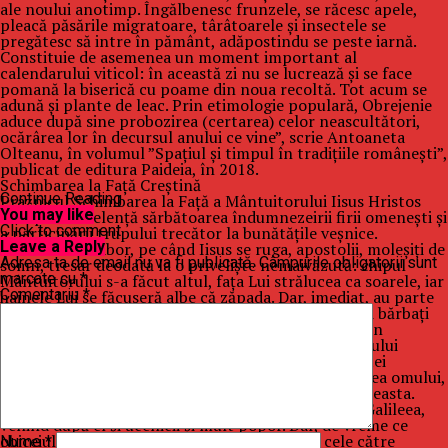
ale noului anotimp. Îngălbenesc frunzele, se răcesc apele,
pleacă păsările migratoare, târâtoarele şi insectele se
pregătesc să intre în pământ, adăpostindu se peste iarnă.
Constituie de asemenea un moment important al
calendarului viticol: în această zi nu se lucrează şi se face
pomană la biserică cu poame din noua recoltă. Tot acum se
adună şi plante de leac. Prin etimologie populară, Obrejenie
aduce după sine probozirea (certarea) celor neascultători,
ocărârea lor în decursul anului ce vine”, scrie Antoaneta
Olteanu, în volumul ”Spaţiul şi timpul în tradiţiile româneşti”,
publicat de editura Paideia, în 2018.
Schimbarea la Faţă Creştină
Continue Reading
Praznicul Schimbarea la Faţă a Mântuitorului Iisus Hristos
You may like
este prin excelenţă sărbătoarea îndumnezeirii firii omeneşti şi
Click to comment
a participării trupului trecător la bunătăţile veşnice.
Leave a Reply
Pe muntele Tabor, pe când Iisus se ruga, apostolii, moleşiţi de
Adresa ta de email nu va fi publicată.
Câmpurile obligatorii sunt
somn, tresar deodată la o privelişte nemaivăzută: chipul
marcate cu
*
Mântuitorului s-a făcut altul, faţa Lui strălucea ca soarele, iar
Comentariu
*
hainele Lui se făcuseră albe că zăpada. Dar, imediat, au parte
de un lucru şi mai neobişnuit: în această lumină, doi bărbaţi
stau de vorba cu Iisus despre patima şi moartea Sa în
Ierusalim. Este vorba despre marii prooroci ai Vechiului
Testament, Moise şi Ilie. Semnificaţia tainică a acestei
sărbători este vederea lui Dumnezeu şi transfigurarea omului,
posibilitatea lui de a se îndumnezei încă din viaţa aceasta.
Domnul a venit la muntele Taborului, care este în Galileea,
venind după el şi ucenicii şi mult popor. Dar, de vreme ce
obiceiul Domnului Hristos era ca rugăciunile cele către
Nume
*