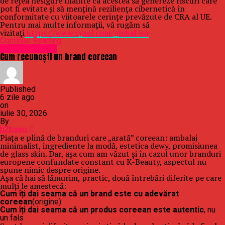
de rețea nesigure înainte ca acestea să genereze riscuri care
pot fi evitate și să mențină reziliența cibernetică în
conformitate cu viitoarele cerințe prevăzute de CRA al UE.
Pentru mai multe informații, vă rugăm să
vizitați
https://www.zyxel.com/global/en
Continue Reading
Uncategorized
Cum recunoști un brand coreean
Published
6 zile ago
on
iulie 30, 2026
By
b2bseo
Piața e plină de branduri care „arată” coreean: ambalaj
minimalist, ingrediente la modă, estetica dewy, promisiunea
de glass skin. Dar, așa cum am văzut și în cazul unor branduri
europene confundate constant cu K-Beauty, aspectul nu
spune nimic despre origine.
Așa că hai să lămurim, practic, două întrebări diferite pe care
mulți le amestecă:
Cum îți dai seama că un brand este cu adevărat
coreean
(origine)
Cum îți dai seama că un produs coreean este autentic
, nu
un fals