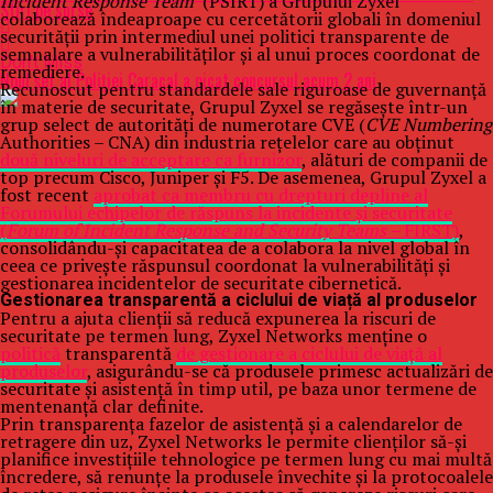
Incident Response Team
(PSIRT) a Grupului Zyxel
Stiri pe surse
colaborează îndeaproape cu cercetătorii globali în domeniul
securității prin intermediul unei politici transparente de
semnalare a vulnerabilităților și al unui proces coordonat de
Don't Miss
remediere.
Noul șef al Poliției Caracal a picat concursul acum 2 ani
Recunoscut pentru standardele sale riguroase de guvernanță
în materie de securitate, Grupul Zyxel se regăsește într-un
grup select de autorități de numerotare CVE (
CVE Numbering
Authorities – CNA) din industria rețelelor care au obținut
două niveluri de acceptare ca furnizor
, alături de companii de
top precum Cisco, Juniper și F5. De asemenea, Grupul Zyxel a
fost recent
aprobat ca membru cu drepturi depline al
Forumului echipelor de răspuns la incidente și securitate
(
Forum of Incident Response and Security Teams –
FIRST)
,
consolidându-și capacitatea de a colabora la nivel global în
ceea ce privește răspunsul coordonat la vulnerabilități și
gestionarea incidentelor de securitate cibernetică.
Gestionarea transparentă a ciclului de viață al produselor
Pentru a ajuta clienții să reducă expunerea la riscuri de
securitate pe termen lung, Zyxel Networks menține o
politică
transparentă
de gestionare a ciclului de viață al
produselor
, asigurându-se că produsele primesc actualizări de
securitate și asistență în timp util, pe baza unor termene de
mentenanță clar definite.
Prin transparența fazelor de asistență și a calendarelor de
retragere din uz, Zyxel Networks le permite clienților să-și
planifice investițiile tehnologice pe termen lung cu mai multă
încredere, să renunțe la produsele învechite și la protocoalele