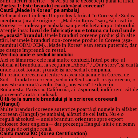
Sunt lucruri diferite — și vei ști să le deosebești până la final.
Partea 1: Este brandul cu adevărat coreean?
Caută „Made in Korea” pe ambalaj
Cel mai direct indiciu. Un produs fabricat în Coreea de Sud va
menționa țara de origine — „Made in Korea” sau „Fabricat în
Coreea” — undeva pe ambalaj sau pe eticheta importatorului.
Atenție însă:
locul de fabricație nu e totuna cu locul unde
e „acasă” brandul.
Unele branduri coreene produc și în alte
țări, iar unele branduri non-coreene produc în Coreea (așa-
numitul ODM/OEM). „Made in Korea” e un semn puternic, dar
se citește împreună cu restul.
Verifică unde e sediul brandului
Aici se lămuresc cele mai multe confuzii. Intră pe site-ul
oficial al brandului, la secțiunea „About” / „Our story”, și caută
unde a fost fondat și unde își are sediul compania.
Un brand coreean autentic va avea rădăcinile în Coreea de
Sud — fondatori coreeni, sediu în Seul sau alt oraș coreean, o
poveste ancorată acolo. Dacă „povestea” te duce în
Budapesta, Paris sau California, ai răspunsul, indiferent cât de
„coreean” arată produsul.
Uită-te la numele brandului și la scrierea coreeană
(Hangul)
Multe branduri coreene autentice poartă și numele în alfabet
coreean (Hangul) pe ambalaj, alături de cel latin. Nu e o
regulă absolută — unele branduri orientate spre export
folosesc doar engleza — dar prezența Hangul-ului e un semn
în plus de origine reală.
Caută marca KC (Korea Certification)