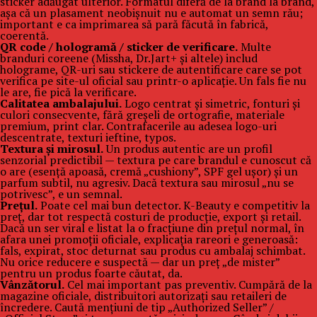
sticker adăugat ulterior. Formatul diferă de la brand la brand,
așa că un plasament neobișnuit nu e automat un semn rău;
important e ca imprimarea să pară făcută în fabrică,
coerentă.
QR code / hologramă / sticker de verificare.
Multe
branduri coreene (Missha, Dr.Jart+ și altele) includ
holograme, QR-uri sau stickere de autentificare care se pot
verifica pe site-ul oficial sau printr-o aplicație. Un fals fie nu
le are, fie pică la verificare.
Calitatea ambalajului.
Logo centrat și simetric, fonturi și
culori consecvente, fără greșeli de ortografie, materiale
premium, print clar. Contrafacerile au adesea logo-uri
descentrate, texturi ieftine, typos.
Textura și mirosul.
Un produs autentic are un profil
senzorial predictibil — textura pe care brandul e cunoscut că
o are (esență apoasă, cremă „cushiony”, SPF gel ușor) și un
parfum subtil, nu agresiv. Dacă textura sau mirosul „nu se
potrivesc”, e un semnal.
Prețul.
Poate cel mai bun detector. K-Beauty e competitiv la
preț, dar tot respectă costuri de producție, export și retail.
Dacă un ser viral e listat la o fracțiune din prețul normal, în
afara unei promoții oficiale, explicația rareori e generoasă:
fals, expirat, stoc deturnat sau produs cu ambalaj schimbat.
Nu orice reducere e suspectă — dar un preț „de mister”
pentru un produs foarte căutat, da.
Vânzătorul.
Cel mai important pas preventiv. Cumpără de la
magazine oficiale, distribuitori autorizați sau retaileri de
încredere. Caută mențiuni de tip „Authorized Seller” /