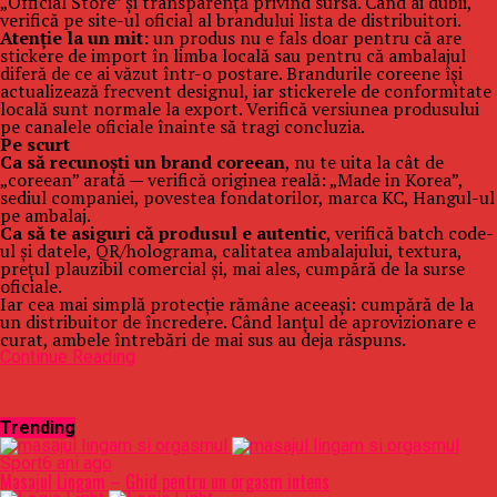
„Official Store” și transparență privind sursa. Când ai dubii,
verifică pe site-ul oficial al brandului lista de distribuitori.
Atenție la un mit:
un produs nu e fals doar pentru că are
stickere de import în limba locală sau pentru că ambalajul
diferă de ce ai văzut într-o postare. Brandurile coreene își
actualizează frecvent designul, iar stickerele de conformitate
locală sunt normale la export. Verifică versiunea produsului
pe canalele oficiale înainte să tragi concluzia.
Pe scurt
Ca să recunoști un brand coreean
, nu te uita la cât de
„coreean” arată — verifică originea reală: „Made in Korea”,
sediul companiei, povestea fondatorilor, marca KC, Hangul-ul
pe ambalaj.
Ca să te asiguri că produsul e autentic
, verifică batch code-
ul și datele, QR/holograma, calitatea ambalajului, textura,
prețul plauzibil comercial și, mai ales, cumpără de la surse
oficiale.
Iar cea mai simplă protecție rămâne aceeași: cumpără de la
un distribuitor de încredere. Când lanțul de aprovizionare e
curat, ambele întrebări de mai sus au deja răspuns.
Continue Reading
Trending
Sport
6 ani ago
Masajul Lingam – Ghid pentru un orgasm intens