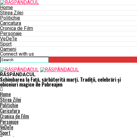
Home
Stirea Zilei
Politichie
Caricatura
Cronica de Film
Personaje
VeDeTe
Sport
Oameni
Connect with us
RĂSPÂNDACUL
Schimbarea la Faţă, sărbătorită marţi. Tradiţii, celebrări şi
obiceiuri magice de Pobreajen
Home
Stirea Zilei
Politichie
Caricatura
Cronica de Film
Personaje
VeDeTe
Sport