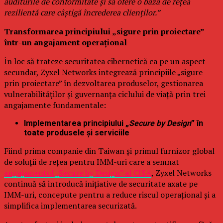
auditurile de conformitate și să ofere o bază de rețea
rezilientă care câștigă încrederea clienților.”
Transformarea principiului „sigure prin proiectare”
într-un angajament operațional
În loc să trateze securitatea cibernetică ca pe un aspect
secundar, Zyxel Networks integrează principiile „sigure
prin proiectare” în dezvoltarea produselor, gestionarea
vulnerabilităților și guvernanța ciclului de viață prin trei
angajamente fundamentale:
Implementarea principiului „
Secure by Design
” în
toate produsele și serviciile
Fiind prima companie din Taiwan și primul furnizor global
de soluții de rețea pentru IMM-uri care a semnat
angajamentul „Secure by Design” al CISA
, Zyxel Networks
continuă să introducă inițiative de securitate axate pe
IMM-uri, concepute pentru a reduce riscul operațional și a
simplifica implementarea securizată.