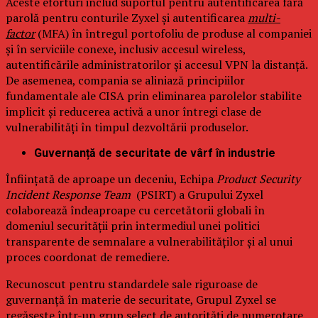
Aceste eforturi includ suportul pentru autentificarea fără
parolă pentru conturile Zyxel și autentificarea
multi-
factor
(MFA) în întregul portofoliu de produse al companiei
și în serviciile conexe, inclusiv accesul wireless,
autentificările administratorilor și accesul VPN la distanță.
De asemenea, compania se aliniază principiilor
fundamentale ale CISA prin eliminarea parolelor stabilite
implicit și reducerea activă a unor întregi clase de
vulnerabilități în timpul dezvoltării produselor.
Guvernanță de securitate de vârf în industrie
Înființată de aproape un deceniu, Echipa
Product Security
Incident Response Team
(PSIRT) a Grupului Zyxel
colaborează îndeaproape cu cercetătorii globali în
domeniul securității prin intermediul unei politici
transparente de semnalare a vulnerabilităților și al unui
proces coordonat de remediere.
Recunoscut pentru standardele sale riguroase de
guvernanță în materie de securitate, Grupul Zyxel se
regăsește într-un grup select de autorități de numerotare