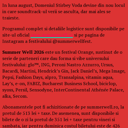
In luna august, Domeniul Stirbey Voda devine din nou locul
in care soundtrack-ul verii se asculta, dar mai ales se
traieste.
Programul complet si detaliile logistice sunt disponibile pe
site-ul oficial
www.summerwell.ro
si pe pagina de
Instagram a festivalului @summerwellfest.
Summer Well 2026
este un festival Orange, sustinut de o
serie de parteneri care dau forma si vibe universului
festivalului: glo™, ING, Peroni Nastro Azzurro, Ursus,
Bacardi, Martini, Hendrick’s Gin, Jack Daniel’s, Mega Image,
Pepsi, Fashion Days, alpro, Transalpina, vitamin aqua,
Lay’s, e-on, FABIZ, Bucharest Business School, biciclop,
syoss, Persil, Sensodyne, InterContinental Athénée Palace,
alka, Secom.
Abonamentele pot fi achizitionate de pe summerwell.ro, la
pretul de 513 lei + taxe. De asemenea, sunt disponibile si
bilete de o zi la pretul de 351 lei + taxe pentru vineri si
sambata, iar pentru duminica costul biletului este de 426