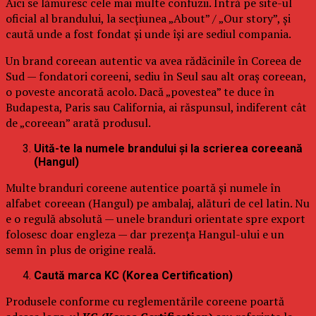
Aici se lămuresc cele mai multe confuzii. Intră pe site-ul
oficial al brandului, la secțiunea „About” / „Our story”, și
caută unde a fost fondat și unde își are sediul compania.
Un brand coreean autentic va avea rădăcinile în Coreea de
Sud — fondatori coreeni, sediu în Seul sau alt oraș coreean,
o poveste ancorată acolo. Dacă „povestea” te duce în
Budapesta, Paris sau California, ai răspunsul, indiferent cât
de „coreean” arată produsul.
Uită-te la numele brandului și la scrierea coreeană
(Hangul)
Multe branduri coreene autentice poartă și numele în
alfabet coreean (Hangul) pe ambalaj, alături de cel latin. Nu
e o regulă absolută — unele branduri orientate spre export
folosesc doar engleza — dar prezența Hangul-ului e un
semn în plus de origine reală.
Caută marca KC (Korea Certification)
Produsele conforme cu reglementările coreene poartă