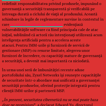
redefinit responsabilitatea privind produsele, impunând o
guvernanță a securității transparentă și verificabilă pe
întreaga durată a ciclului de viață al produsului. Această
schimbare în legile de reglementare survine în contextul în
care
un studiu realizat de Mandiant
evidențiază
vulnerabilitățile software ca fiind principala cale de atac
inițial, subliniind că actorii rău intenționați utilizează acum
inteligența artificială pentru a accelera aceste
atacuri. Pentru IMM-urile și furnizorii de servicii de
gestionare (MSP) cu resurse limitate, alegerea unor
furnizori de încredere, cu capacități mature de guvernanță
a securității, a devenit mai importantă ca niciodată.
În urma unei serii de îmbunătățiri recente aduse
portofoliului său, Zyxel Networks își reunește capacitățile
de securitate într-o abordare mai unificată a guvernanței
securității produselor, oferind protecție integrată pentru
clienții IMM-urilor și partenerii MSP.
„În prezent, securitatea cibernetică nu se mai poate baza
doar pe promisiuni
”, a declarat Edward Yu, directorul