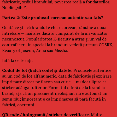
fabricație, sediul brandului, povestea reală a fondatorilor.
Nu din „vibe”.
Partea 2: Este produsul coreean autentic sau fals?
Odată ce știi că brandul e chiar coreean, rămâne a doua
întrebare — mai ales dacă ai cumpărat de la un vânzător
necunoscut. Popularitatea K-Beauty a atras și un val de
contrafaceri, în special la branduri-vedetă precum COSRX,
Beauty of Joseon, Anua sau Missha.
Iată la ce te uiți:
Codul de lot (batch code) și datele.
Produsele autentice
au un cod de lot alfanumeric, dată de fabricație și expirare,
imprimate direct pe flacon sau cutie — nu doar lipite ca
sticker adăugat ulterior. Formatul diferă de la brand la
brand, așa că un plasament neobișnuit nu e automat un
semn rău; important e ca imprimarea să pară făcută în
fabrică, coerentă.
QR code / hologramă / sticker de verificare.
Multe