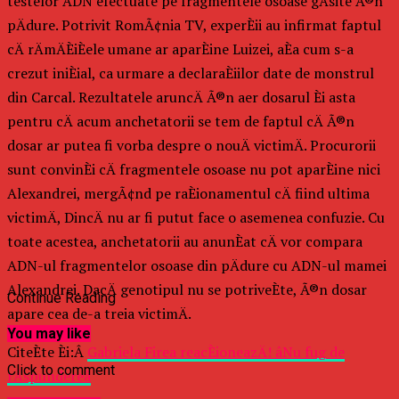
testelor ADN efectuate pe fragmentele osoase gÄsite Ã®n
pÄdure. Potrivit RomÃ¢nia TV, experÈii au infirmat faptul
cÄ rÄmÄÈiÈele umane ar aparÈine Luizei, aÈa cum s-a
crezut iniÈial, ca urmare a declaraÈiilor date de monstrul
din Carcal. Rezultatele aruncÄ Ã®n aer dosarul Èi asta
pentru cÄ acum anchetatorii se tem de faptul cÄ Ã®n
dosar ar putea fi vorba despre o nouÄ victimÄ. Procurorii
sunt convinÈi cÄ fragmentele osoase nu pot aparÈine nici
Alexandrei, mergÃ¢nd pe raÈionamentul cÄ fiind ultima
victimÄ, DincÄ nu ar fi putut face o asemenea confuzie. Cu
toate acestea, anchetatorii au anunÈat cÄ vor compara
ADN-ul fragmentelor osoase din pÄdure cu ADN-ul mamei
Alexandrei. DacÄ genotipul nu se potriveÈte, Ã®n dosar
Continue Reading
apare cea de-a treia victimÄ.
You may like
CiteÈte Èi:Â
Gabriela Firea reacÈioneazÄ! âNu fug de
Click to comment
rÄspundereâ