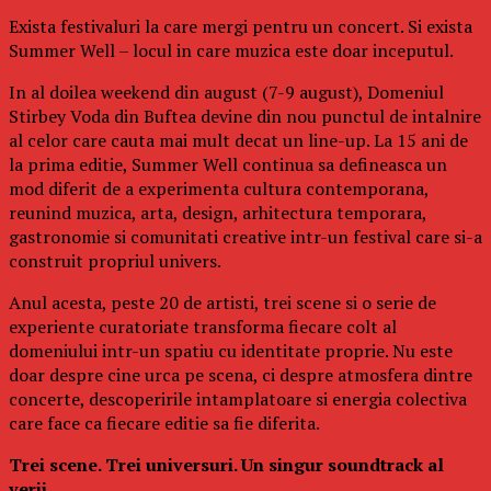
Exista festivaluri la care mergi pentru un concert. Si exista
Summer Well – locul in care muzica este doar inceputul.
In al doilea weekend din august (7-9 august), Domeniul
Stirbey Voda din Buftea devine din nou punctul de intalnire
al celor care cauta mai mult decat un line-up. La 15 ani de
la prima editie, Summer Well continua sa defineasca un
mod diferit de a experimenta cultura contemporana,
reunind muzica, arta, design, arhitectura temporara,
gastronomie si comunitati creative intr-un festival care si-a
construit propriul univers.
Anul acesta, peste 20 de artisti, trei scene si o serie de
experiente curatoriate transforma fiecare colt al
domeniului intr-un spatiu cu identitate proprie. Nu este
doar despre cine urca pe scena, ci despre atmosfera dintre
concerte, descoperirile intamplatoare si energia colectiva
care face ca fiecare editie sa fie diferita.
Trei scene. Trei universuri. Un singur soundtrack al
verii.