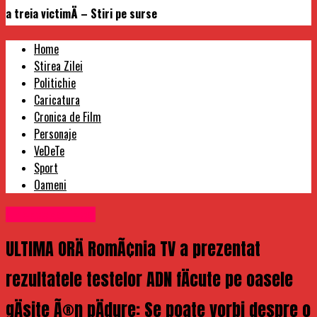
a treia victimÄ – Stiri pe surse
Home
Stirea Zilei
Politichie
Caricatura
Cronica de Film
Personaje
VeDeTe
Sport
Oameni
Uncategorized
ULTIMA ORÄ RomÃ¢nia TV a prezentat
rezultatele testelor ADN fÄcute pe oasele
gÄsite Ã®n pÄdure: Se poate vorbi despre o