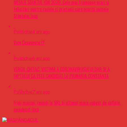
MESAJE SFÂNTUL ION 2020. Cele mai frumoase urări şi
felicitări pentru rudele şi prietenii care poartă numele
Sfântului Ioan
Politichie
4 ani ago
Vine Ceaușescu !?
Politichie
6 ani ago
VERGIL CHITAC, VICTIMA A CORONAVIRUSULUI DAR SI A
FAPTULUI CA ESTE CANDIDAT LA PRIMARIA CONSTANTA
Politichie
7 ani ago
Frați masoni, reuniți în SRL si ultimul mare șpăgar de suflete,
nejudecat încă