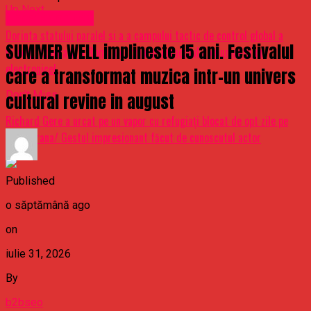
Up Next
Uncategorized
Dorinta statului paralel si a a campului tactic de control global a
SUMMER WELL implineste 15 ani. Festivalul
intregii populatii a Romaniei prin intermediul comunicatiilor
electronice!
care a transformat muzica intr-un univers
Don't Miss
cultural revine in august
Richard Gere a urcat pe un vapor cu refugiaţi blocat de opt zile pe
Mediterana/ Gestul impresionant făcut de cunoscutul actor
Published
o săptămână ago
on
iulie 31, 2026
By
b2bseo