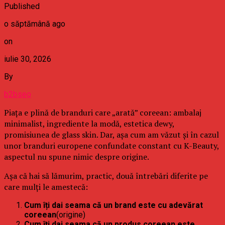
Published
o săptămână ago
on
iulie 30, 2026
By
b2bseo
Piața e plină de branduri care „arată” coreean: ambalaj
minimalist, ingrediente la modă, estetica dewy,
promisiunea de glass skin. Dar, așa cum am văzut și în cazul
unor branduri europene confundate constant cu K-Beauty,
aspectul nu spune nimic despre origine.
Așa că hai să lămurim, practic, două întrebări diferite pe
care mulți le amestecă:
Cum îți dai seama că un brand este cu adevărat
coreean
(origine)
Cum îți dai seama că un produs coreean este