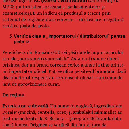
adesea logo-ul
KC (Korea Certification)
sau referințe la
MFDS (autoritatea coreeană a medicamentelor și
cosmeticelor). E un indiciu că produsul a trecut prin
sistemul de reglementare coreean — deci că are o legătură
reală cu piața de acolo.
Verifică cine e „importatorul / distribuitorul” pentru
piața ta
Pe eticheta din România/UE vei găsi datele importatorului
sau ale „persoanei responsabile”. Asta nu-ți spune direct
originea, dar un brand coreean serios ajunge la tine printr-
un importator oficial. Poți verifica pe site-ul brandului dacă
distribuitorul respectiv e recunoscut oficial — un semn de
lanț de aprovizionare curat.
De reținut
Estetica nu e dovadă.
Un nume în engleză, ingredientele
„virale” (mucină, centella, orez) și ambalajul minimalist au
fost normalizate de K-Beauty — și copiate de branduri din
toată lumea. Originea se verifică din fapte: țara de