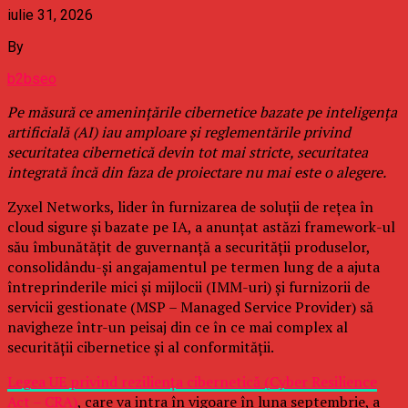
iulie 31, 2026
By
b2bseo
Pe măsură ce amenințările cibernetice bazate pe inteligența
artificială (AI) iau amploare și reglementările privind
securitatea cibernetică devin tot mai stricte, securitatea
integrată încă din faza de proiectare nu mai este o alegere.
Zyxel Networks, lider în furnizarea de soluții de rețea în
cloud sigure și bazate pe IA, a anunțat astăzi framework-ul
său îmbunătățit de guvernanță a securității produselor,
consolidându-și angajamentul pe termen lung de a ajuta
întreprinderile mici și mijlocii (IMM-uri) și furnizorii de
servicii gestionate (MSP – Managed Service Provider) să
navigheze într-un peisaj din ce în ce mai complex al
securității cibernetice și al conformității.
Legea UE privind reziliența cibernetică (Cyber Resilience
Act – CRA)
, care va intra în vigoare în luna septembrie, a