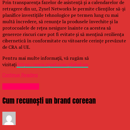
Prin transparența fazelor de asistență și a calendarelor de
retragere din uz, Zyxel Networks le permite clienților să-și
planifice investițiile tehnologice pe termen lung cu mai
multă încredere, să renunțe la produsele învechite și la
protocoalele de rețea nesigure înainte ca acestea să
genereze riscuri care pot fi evitate și să mențină reziliența
cibernetică în conformitate cu viitoarele cerințe prevăzute
de CRA al UE.
Pentru mai multe informații, vă rugăm să
vizitați
https://www.zyxel.com/global/en
Continue Reading
Uncategorized
Cum recunoști un brand coreean