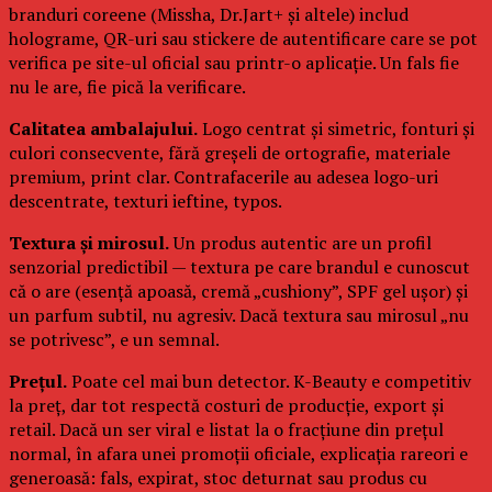
branduri coreene (Missha, Dr.Jart+ și altele) includ
holograme, QR-uri sau stickere de autentificare care se pot
verifica pe site-ul oficial sau printr-o aplicație. Un fals fie
nu le are, fie pică la verificare.
Calitatea ambalajului.
Logo centrat și simetric, fonturi și
culori consecvente, fără greșeli de ortografie, materiale
premium, print clar. Contrafacerile au adesea logo-uri
descentrate, texturi ieftine, typos.
Textura și mirosul.
Un produs autentic are un profil
senzorial predictibil — textura pe care brandul e cunoscut
că o are (esență apoasă, cremă „cushiony”, SPF gel ușor) și
un parfum subtil, nu agresiv. Dacă textura sau mirosul „nu
se potrivesc”, e un semnal.
Prețul.
Poate cel mai bun detector. K-Beauty e competitiv
la preț, dar tot respectă costuri de producție, export și
retail. Dacă un ser viral e listat la o fracțiune din prețul
normal, în afara unei promoții oficiale, explicația rareori e
generoasă: fals, expirat, stoc deturnat sau produs cu