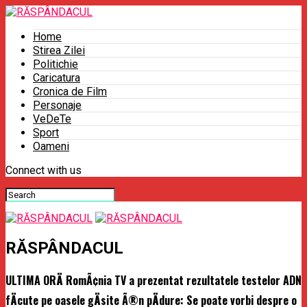
Home
Stirea Zilei
Politichie
Caricatura
Cronica de Film
Personaje
VeDeTe
Sport
Oameni
Connect with us
RĂSPÂNDACUL
ULTIMA ORÄ RomÃ¢nia TV a prezentat rezultatele testelor ADN
fÄcute pe oasele gÄsite Ã®n pÄdure: Se poate vorbi despre o