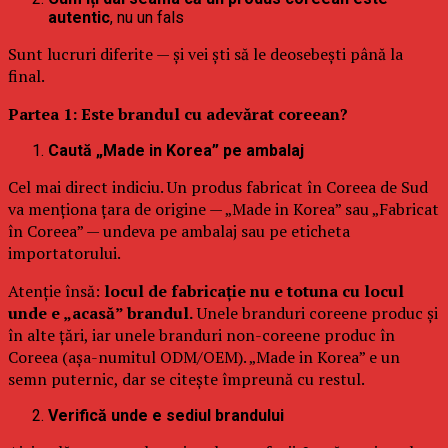
autentic
, nu un fals
Sunt lucruri diferite — și vei ști să le deosebești până la
final.
Partea 1: Este brandul cu adevărat coreean?
Caută „Made in Korea” pe ambalaj
Cel mai direct indiciu. Un produs fabricat în Coreea de Sud
va menționa țara de origine — „Made in Korea” sau „Fabricat
în Coreea” — undeva pe ambalaj sau pe eticheta
importatorului.
Atenție însă:
locul de fabricație nu e totuna cu locul
unde e „acasă” brandul.
Unele branduri coreene produc și
în alte țări, iar unele branduri non-coreene produc în
Coreea (așa-numitul ODM/OEM). „Made in Korea” e un
semn puternic, dar se citește împreună cu restul.
Verifică unde e sediul brandului