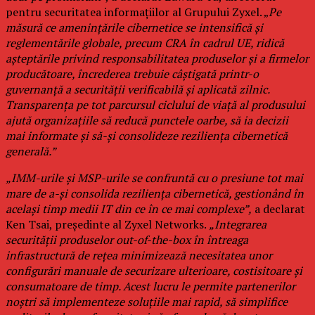
pentru securitatea informațiilor al Grupului Zyxel. „
Pe
măsură ce amenințările cibernetice se intensifică și
reglementările globale, precum CRA în cadrul UE, ridică
așteptările privind responsabilitatea produselor și a firmelor
producătoare, încrederea trebuie câștigată printr-o
guvernanță a securității verificabilă și aplicată zilnic.
Transparența pe tot parcursul ciclului de viață al produsului
ajută organizațiile să reducă punctele oarbe, să ia decizii
mai informate și să-și consolideze reziliența cibernetică
generală.”
„IMM-urile și MSP-urile se confruntă cu o presiune tot mai
mare de a-și consolida reziliența cibernetică, gestionând în
același timp medii IT din ce în ce mai complexe”,
a declarat
Ken Tsai, președinte al Zyxel Networks.
„Integrarea
securității produselor out-of-the-box în întreaga
infrastructură de rețea minimizează necesitatea unor
configurări manuale de securizare ulterioare, costisitoare și
consumatoare de timp. Acest lucru le permite partenerilor
noștri să implementeze soluțiile mai rapid, să simplifice