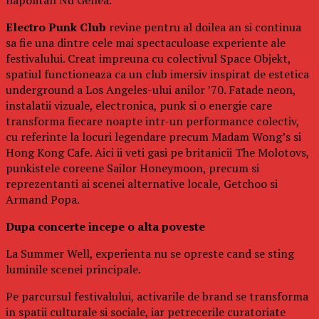
Electro Punk Club
revine pentru al doilea an si continua
sa fie una dintre cele mai spectaculoase experiente ale
festivalului. Creat impreuna cu colectivul Space Objekt,
spatiul functioneaza ca un club imersiv inspirat de estetica
underground a Los Angeles-ului anilor ’70. Fatade neon,
instalatii vizuale, electronica, punk si o energie care
transforma fiecare noapte intr-un performance colectiv,
cu referinte la locuri legendare precum Madam Wong’s si
Hong Kong Cafe. Aici ii veti gasi pe britanicii The Molotovs,
punkistele coreene Sailor Honeymoon, precum si
reprezentanti ai scenei alternative locale, Getchoo si
Armand Popa.
Dupa concerte incepe o alta poveste
La Summer Well, experienta nu se opreste cand se sting
luminile scenei principale.
Pe parcursul festivalului, activarile de brand se transforma
in spatii culturale si sociale, iar petrecerile curatoriate