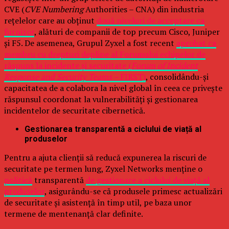
CVE (
CVE Numbering
Authorities – CNA) din industria
rețelelor care au obținut
două niveluri de acceptare ca
furnizor
, alături de companii de top precum Cisco, Juniper
și F5. De asemenea, Grupul Zyxel a fost recent
aprobat ca
membru cu drepturi depline al Forumului echipelor de
răspuns la incidente și securitate (
Forum of Incident
Response and Security Teams –
FIRST)
, consolidându-și
capacitatea de a colabora la nivel global în ceea ce privește
răspunsul coordonat la vulnerabilități și gestionarea
incidentelor de securitate cibernetică.
Gestionarea transparentă a ciclului de viață al
produselor
Pentru a ajuta clienții să reducă expunerea la riscuri de
securitate pe termen lung, Zyxel Networks menține o
politică
transparentă
de gestionare a ciclului de viață al
produselor
, asigurându-se că produsele primesc actualizări
de securitate și asistență în timp util, pe baza unor
termene de mentenanță clar definite.