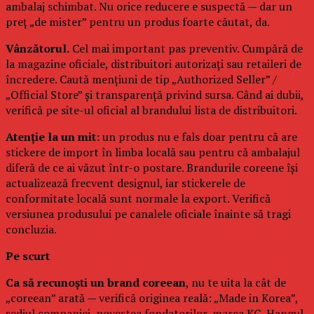
ambalaj schimbat. Nu orice reducere e suspectă — dar un
preț „de mister” pentru un produs foarte căutat, da.
Vânzătorul.
Cel mai important pas preventiv. Cumpără de
la magazine oficiale, distribuitori autorizați sau retaileri de
încredere. Caută mențiuni de tip „Authorized Seller” /
„Official Store” și transparență privind sursa. Când ai dubii,
verifică pe site-ul oficial al brandului lista de distribuitori.
Atenție la un mit:
un produs nu e fals doar pentru că are
stickere de import în limba locală sau pentru că ambalajul
diferă de ce ai văzut într-o postare. Brandurile coreene își
actualizează frecvent designul, iar stickerele de
conformitate locală sunt normale la export. Verifică
versiunea produsului pe canalele oficiale înainte să tragi
concluzia.
Pe scurt
Ca să recunoști un brand coreean
, nu te uita la cât de
„coreean” arată — verifică originea reală: „Made in Korea”,
sediul companiei, povestea fondatorilor, marca KC, Hangul-