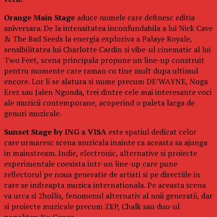
Orange Main Stage
aduce numele care definesc editia
aniversara. De la intensitatea inconfundabila a lui Nick Cave
& The Bad Seeds la energia exploziva a Palaye Royale,
sensibilitatea lui Charlotte Cardin si vibe-ul cinematic al lui
Two Feet, scena principala propune un line-up construit
pentru momente care raman cu tine mult dupa ultimul
encore. Lor li se alatura si nume precum DE’WAYNE, Noga
Erez sau Jalen Ngonda, trei dintre cele mai interesante voci
ale muzicii contemporane, acoperind o paleta larga de
genuri muzicale.
Sunset Stage by ING x VISA
este spatiul dedicat celor
care urmaresc scena muzicala inainte ca aceasta sa ajunga
in mainstream. Indie, electronic, alternative si proiecte
experimentale coexista intr-un line-up care pune
reflectorul pe noua generatie de artisti si pe directiile in
care se indreapta muzica internationala. Pe aceasta scena
va urca si 2hollis, fenomenul alternativ al noii generatii, dar
si proiecte muzicale precum ZEP, Chalk sau duo-ul
napolitan Nu Genea.