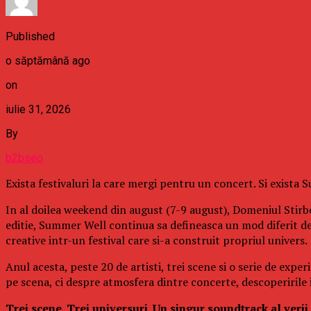
Published
o săptămână ago
on
iulie 31, 2026
By
b2bseo
Exista festivaluri la care mergi pentru un concert. Si exista
In al doilea weekend din august (7-9 august), Domeniul Stirbe
editie, Summer Well continua sa defineasca un mod diferit d
creative intr-un festival care si-a construit propriul univers.
Anul acesta, peste 20 de artisti, trei scene si o serie de exp
pe scena, ci despre atmosfera dintre concerte, descoperirile in
Trei scene. Trei universuri. Un singur soundtrack al verii.