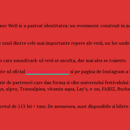
er Well si-a pastrat identitatea: un eveniment construit in juru
it unul dintre cele mai importante repere ale verii, un loc un
care soundtrack-ul verii se asculta, dar mai ales se traieste.
te-ul oficial
www.summerwell.ro
si pe pagina de Instagram a
rie de parteneri care dau forma si vibe universului festivalulu
s, alpro, Transalpina, vitamin aqua, Lay’s, e-on, FABIZ, Buchar
ul de 513 lei + taxe. De asemenea, sunt disponibile si bilete de