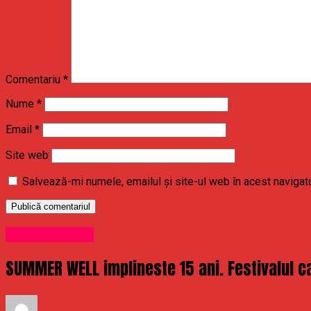
Comentariu
*
Nume
*
Email
*
Site web
Salvează-mi numele, emailul și site-ul web în acest navigat
Uncategorized
SUMMER WELL implineste 15 ani. Festivalul ca