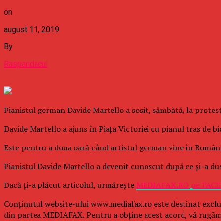
on
august 11, 2019
By
Raspandacul
Pianistul german Davide Martello a sosit, sâmbătă, la protestu
Davide Martello a ajuns în Piaţa Victoriei cu pianul tras de bici
Este pentru a doua oară când artistul german vine în România,
Pianistul Davide Martello a devenit cunoscut după ce şi-a du
Dacă ţi-a plăcut articolul, urmăreşte
MEDIAFAX.RO pe FAC
Conținutul website-ului www.mediafax.ro este destinat exclu
din partea MEDIAFAX. Pentru a obține acest acord, vă rugăm