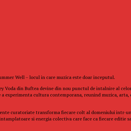
 Summer Well – locul in care muzica este doar inceputul.
y Voda din Buftea devine din nou punctul de intalnire al celor
e a experimenta cultura contemporana, reunind muzica, arta, 
eriente curatoriate transforma fiecare colt al domeniului intr-u
tamplatoare si energia colectiva care face ca fiecare editie sa 