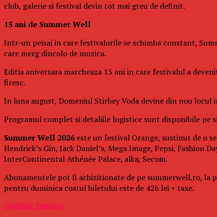
club, galerie si festival devin tot mai greu de definit.
15 ani de Summer Well
Intr-un peisaj in care festivalurile se schimba constant, Summ
care merg dincolo de muzica.
Editia aniversara marcheaza 15 ani in care festivalul a deven
firesc.
In luna august, Domeniul Stirbey Voda devine din nou locul in 
Programul complet si detaliile logistice sunt disponibile pe si
Summer Well 2026
este un festival Orange, sustinut de o se
Hendrick’s Gin, Jack Daniel’s, Mega Image, Pepsi, Fashion Day
InterContinental Athénée Palace, alka, Secom.
Abonamentele pot fi achizitionate de pe summerwell.ro, la pret
pentru duminica costul biletului este de 426 lei + taxe.
Continue Reading