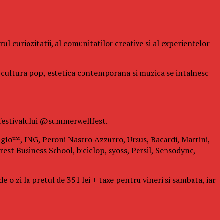
l curiozitatii, al comunitatilor creative si al experientelor
de cultura pop, estetica contemporana si muzica se intalnesc
 festivalului @summerwellfest.
i: glo™, ING, Peroni Nastro Azzurro, Ursus, Bacardi, Martini,
est Business School, biciclop, syoss, Persil, Sensodyne,
 o zi la pretul de 351 lei + taxe pentru vineri si sambata, iar