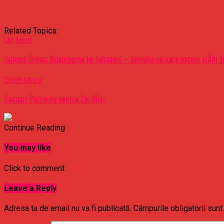
Related Topics:
Up Next
Ludovic Orban: Realegerea lui Iohannis – temelia pe care putem clÄdi 
Don't Miss
Cadouri Potrivite pentru Cei Mici
Continue Reading
You may like
Click to comment
Leave a Reply
Adresa ta de email nu va fi publicată.
Câmpurile obligatorii sun