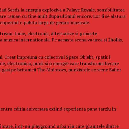
ad Seeds la energia exploziva a Palaye Royale, sensibilitatea
re raman cu tine mult dupa ultimul encore. Lor li se alatura
operind o paleta larga de genuri muzicale.
ream. Indie, electronic, alternative si proiecte
a muzica internationala. Pe aceasta scena va urca si 2hollis,
ui. Creat impreuna cu colectivul Space Objekt, spatiul
ale, electronica, punk si o energie care transforma fiecare
gasi pe britanicii The Molotovs, punkistele coreene Sailor
l pentru editia aniversara extind experienta pana tarziu in
xplorare, intr-un playground urban in care granitele dintre