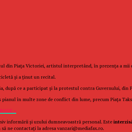
l din Piaţa Victoriei, artistul interpretând, în prezenţa a mii 
cletă şi a ţinut un recital.
 după ce a participat şi la protestul contra Guvernului, din P
s pianul în multe zone de conflict din lume, precum Piaţa Taks
EBOOK »
siv informării și uzului dumneavoastră personal. Este
interzis
 să ne contactați la adresa vanzari@mediafax.ro.