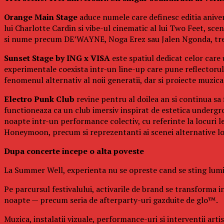
Orange Main Stage
aduce numele care definesc editia aniver
lui Charlotte Cardin si vibe-ul cinematic al lui Two Feet, s
si nume precum DE’WAYNE, Noga Erez sau Jalen Ngonda, trei 
Sunset Stage by ING x VISA
este spatiul dedicat celor care
experimentale coexista intr-un line-up care pune reflectorul p
fenomenul alternativ al noii generatii, dar si proiecte muzi
Electro Punk Club
revine pentru al doilea an si continua sa 
functioneaza ca un club imersiv inspirat de estetica undergro
noapte intr-un performance colectiv, cu referinte la locuri 
Honeymoon, precum si reprezentanti ai scenei alternative l
Dupa concerte incepe o alta poveste
La Summer Well, experienta nu se opreste cand se sting lumin
Pe parcursul festivalului, activarile de brand se transforma in
noapte — precum seria de afterparty-uri gazduite de glo™.
Muzica, instalatii vizuale, performance-uri si interventii art