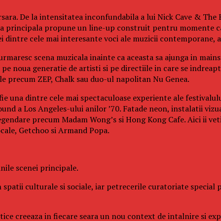
sara. De la intensitatea inconfundabila a lui Nick Cave & The B
cena principala propune un line-up construit pentru momente ca
dintre cele mai interesante voci ale muzicii contemporane, ac
 urmaresc scena muzicala inainte ca aceasta sa ajunga in mainst
e noua generatie de artisti si pe directiile in care se indreapt
cale precum ZEP, Chalk sau duo-ul napolitan Nu Genea.
fie una dintre cele mai spectaculoase experiente ale festivalul
und a Los Angeles-ului anilor ’70. Fatade neon, instalatii vizu
legendare precum Madam Wong’s si Hong Kong Cafe. Aici ii veti 
ocale, Getchoo si Armand Popa.
ile scenei principale.
 spatii culturale si sociale, iar petrecerile curatoriate specia
istice creeaza in fiecare seara un nou context de intalnire si e