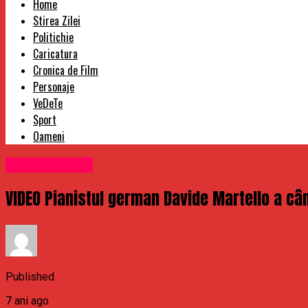
Home
Stirea Zilei
Politichie
Caricatura
Cronica de Film
Personaje
VeDeTe
Sport
Oameni
Uncategorized
VIDEO Pianistul german Davide Martello a cânt
Published
7 ani ago