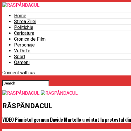
Home
Stirea Zilei
Politichie
Caricatura
Cronica de Film
Personaje
VeDeTe
Sport
Oameni
Connect with us
RĂSPÂNDACUL
VIDEO Pianistul german Davide Martello a cântat la protestul din 1