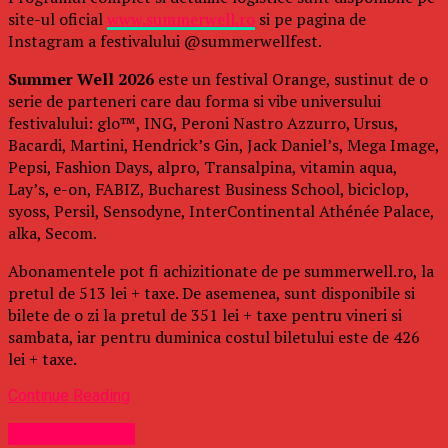
site-ul oficial
www.summerwell.ro
si pe pagina de
Instagram a festivalului @summerwellfest.
Summer Well 2026
este un festival Orange, sustinut de o
serie de parteneri care dau forma si vibe universului
festivalului: glo™, ING, Peroni Nastro Azzurro, Ursus,
Bacardi, Martini, Hendrick’s Gin, Jack Daniel’s, Mega Image,
Pepsi, Fashion Days, alpro, Transalpina, vitamin aqua,
Lay’s, e-on, FABIZ, Bucharest Business School, biciclop,
syoss, Persil, Sensodyne, InterContinental Athénée Palace,
alka, Secom.
Abonamentele pot fi achizitionate de pe summerwell.ro, la
pretul de 513 lei + taxe. De asemenea, sunt disponibile si
bilete de o zi la pretul de 351 lei + taxe pentru vineri si
sambata, iar pentru duminica costul biletului este de 426
lei + taxe.
Continue Reading
Uncategorized