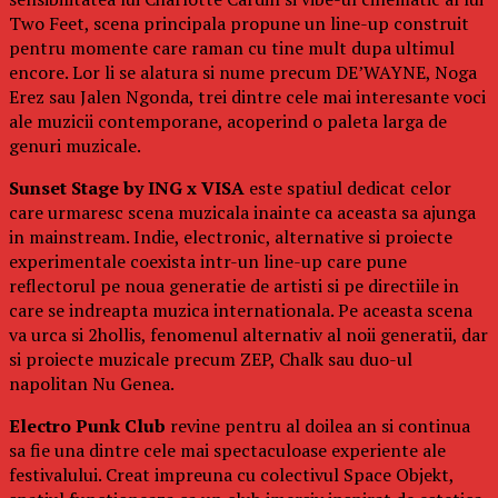
Two Feet, scena principala propune un line-up construit
pentru momente care raman cu tine mult dupa ultimul
encore. Lor li se alatura si nume precum DE’WAYNE, Noga
Erez sau Jalen Ngonda, trei dintre cele mai interesante voci
ale muzicii contemporane, acoperind o paleta larga de
genuri muzicale.
Sunset Stage by ING x VISA
este spatiul dedicat celor
care urmaresc scena muzicala inainte ca aceasta sa ajunga
in mainstream. Indie, electronic, alternative si proiecte
experimentale coexista intr-un line-up care pune
reflectorul pe noua generatie de artisti si pe directiile in
care se indreapta muzica internationala. Pe aceasta scena
va urca si 2hollis, fenomenul alternativ al noii generatii, dar
si proiecte muzicale precum ZEP, Chalk sau duo-ul
napolitan Nu Genea.
Electro Punk Club
revine pentru al doilea an si continua
sa fie una dintre cele mai spectaculoase experiente ale
festivalului. Creat impreuna cu colectivul Space Objekt,