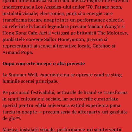
spatiul functioneaza ca un club imersiv inspirat de estetica
underground a Los Angeles-ului anilor ’70. Fatade neon,
instalatii vizuale, electronica, punk si o energie care
transforma fiecare noapte intr-un performance colectiv,
cu referinte la locuri legendare precum Madam Wong’s si
Hong Kong Cafe. Aici ii veti gasi pe britanicii The Molotovs,
punkistele coreene Sailor Honeymoon, precum si
reprezentanti ai scenei alternative locale, Getchoo si
Armand Popa.
Dupa concerte incepe o alta poveste
La Summer Well, experienta nu se opreste cand se sting
luminile scenei principale.
Pe parcursul festivalului, activarile de brand se transforma
in spatii culturale si sociale, iar petrecerile curatoriate
special pentru editia aniversara extind experienta pana
tarziu in noapte — precum seria de afterparty-uri gazduite
de glo™.
Muzica, instalatii vizuale, performance-uri si interventii