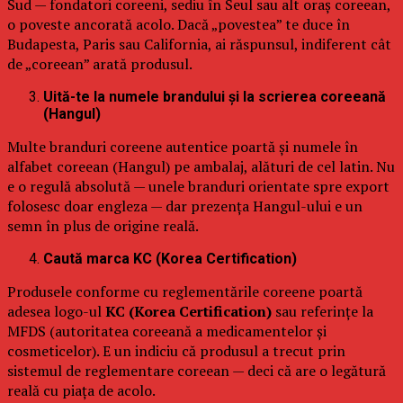
Sud — fondatori coreeni, sediu în Seul sau alt oraș coreean,
o poveste ancorată acolo. Dacă „povestea” te duce în
Budapesta, Paris sau California, ai răspunsul, indiferent cât
de „coreean” arată produsul.
Uită-te la numele brandului și la scrierea coreeană
(Hangul)
Multe branduri coreene autentice poartă și numele în
alfabet coreean (Hangul) pe ambalaj, alături de cel latin. Nu
e o regulă absolută — unele branduri orientate spre export
folosesc doar engleza — dar prezența Hangul-ului e un
semn în plus de origine reală.
Caută marca KC (Korea Certification)
Produsele conforme cu reglementările coreene poartă
adesea logo-ul
KC (Korea Certification)
sau referințe la
MFDS (autoritatea coreeană a medicamentelor și
cosmeticelor). E un indiciu că produsul a trecut prin
sistemul de reglementare coreean — deci că are o legătură
reală cu piața de acolo.