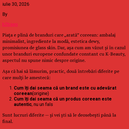
iulie 30, 2026
By
b2bseo
Piața e plină de branduri care „arată” coreean: ambalaj
minimalist, ingrediente la modă, estetica dewy,
promisiunea de glass skin. Dar, așa cum am văzut și în cazul
unor branduri europene confundate constant cu K-Beauty,
aspectul nu spune nimic despre origine.
Așa că hai să lămurim, practic, două întrebări diferite pe
care mulți le amestecă:
Cum îți dai seama că un brand este cu adevărat
coreean
(origine)
Cum îți dai seama că un produs coreean este
autentic
, nu un fals
Sunt lucruri diferite — și vei ști să le deosebești până la
final.