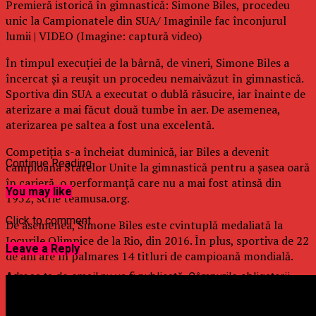
Premieră istorică în gimnastică: Simone Biles, procedeu
unic la Campionatele din SUA/ Imaginile fac înconjurul
lumii | VIDEO (Imagine: captură video)
În timpul execuţiei de la bârnă, de vineri, Simone Biles a
încercat şi a reuşit un procedeu nemaivăzut în gimnastică.
Sportiva din SUA a executat o dublă răsucire, iar înainte de
aterizare a mai făcut două tumbe în aer. De asemenea,
aterizarea pe saltea a fost una excelentă.
Competiţia s-a încheiat duminică, iar Biles a devenit
Continue Reading
campioana Statelor Unite la gimnastică pentru a şasea oară
în carieră, o performanţă care nu a mai fost atinsă din
You may like
1952, scrie teamusa.org.
Click to comment
De asemenea, Simone Biles este cvintuplă medaliată la
Jocurile Olimpice de la Rio, din 2016. În plus, sportiva de 22
Leave a Reply
de ani are în palmares 14 titluri de campioană mondială.
Adresa ta de email nu va fi publicată.
Câmpurile obligatorii
sunt marcate cu
*
Comentariu
*