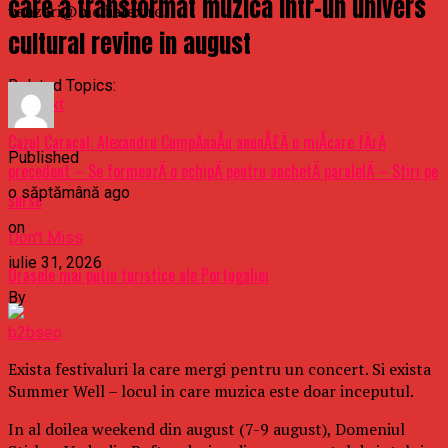
care a transformat muzica intr-un univers
vanzari@mediafax.ro.
cultural revine in august
Related Topics:
Up Next
Cazul Caracal: Alexandru CumpÄnaÅu anunÅ£Ä o miÅcare fÄrÄ
Published
precedent – Se formeazÄ o echipÄ pentru anchetÄ paralelÄ – Stiri pe
o săptămână ago
surse
on
Don't Miss
iulie 31, 2026
Orasele mai putin turistice ale Portugaliei
By
b2bseo
Exista festivaluri la care mergi pentru un concert. Si exista
Summer Well – locul in care muzica este doar inceputul.
In al doilea weekend din august (7-9 august), Domeniul