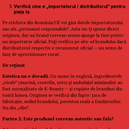
Verifică cine e „importatorul / distribuitorul” pentru
piața ta
Pe eticheta din România/UE vei găsi datele importatorului
sau ale „persoanei responsabile”. Asta nu-ți spune direct
originea, dar un brand coreean serios ajunge la tine printr-
un importator oficial. Poți verifica pe site-ul brandului dacă
distribuitorul respectiv e recunoscut oficial — un semn de
lanț de aprovizionare curat.
De reținut
Estetica nu e dovadă.
Un nume în engleză, ingredientele
„virale” (mucină, centella, orez) și ambalajul minimalist au
fost normalizate de K-Beauty — și copiate de branduri din
toată lumea. Originea se verifică din fapte: țara de
fabricație, sediul brandului, povestea reală a fondatorilor.
Nu din „vibe”.
Partea 2: Este produsul coreean autentic sau fals?