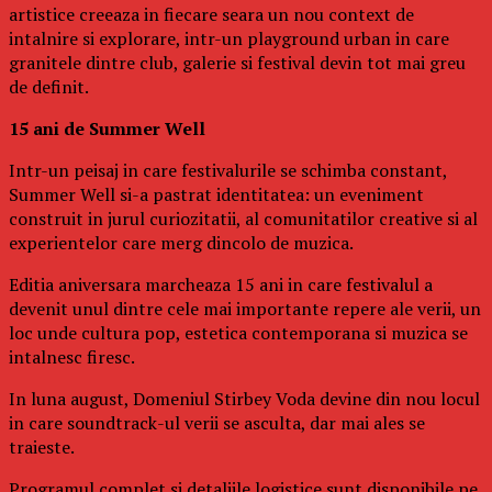
artistice creeaza in fiecare seara un nou context de
intalnire si explorare, intr-un playground urban in care
granitele dintre club, galerie si festival devin tot mai greu
de definit.
15 ani de Summer Well
Intr-un peisaj in care festivalurile se schimba constant,
Summer Well si-a pastrat identitatea: un eveniment
construit in jurul curiozitatii, al comunitatilor creative si al
experientelor care merg dincolo de muzica.
Editia aniversara marcheaza 15 ani in care festivalul a
devenit unul dintre cele mai importante repere ale verii, un
loc unde cultura pop, estetica contemporana si muzica se
intalnesc firesc.
In luna august, Domeniul Stirbey Voda devine din nou locul
in care soundtrack-ul verii se asculta, dar mai ales se
traieste.
Programul complet si detaliile logistice sunt disponibile pe