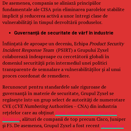
De asemenea, compania se aliniază principiilor
fundamentale ale CISA prin eliminarea parolelor stabilite
implicit și reducerea activă a unor întregi clase de
vulnerabilități în timpul dezvoltării produselor.
Guvernanță de securitate de vârf în industrie
Înființată de aproape un deceniu, Echipa
Product Security
Incident Response Team
(PSIRT) a Grupului Zyxel
colaborează îndeaproape cu cercetătorii globali în
domeniul securității prin intermediul unei politici
transparente de semnalare a vulnerabilităților și al unui
proces coordonat de remediere.
Recunoscut pentru standardele sale riguroase de
guvernanță în materie de securitate, Grupul Zyxel se
regăsește într-un grup select de autorități de numerotare
CVE (
CVE Numbering
Authorities – CNA) din industria
rețelelor care au obținut
două niveluri de acceptare ca
furnizor
, alături de companii de top precum Cisco, Juniper
și F5. De asemenea, Grupul Zyxel a fost recent
aprobat ca