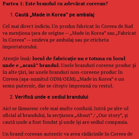
Partea 1: Este brandul cu adevărat coreean?
Caută „Made in Korea” pe ambalaj
Cel mai direct indiciu. Un produs fabricat în Coreea de Sud
va menționa țara de origine — „Made in Korea” sau „Fabricat
în Coreea” — undeva pe ambalaj sau pe eticheta
importatorului.
Atenție însă:
locul de fabricație nu e totuna cu locul
unde e „acasă” brandul.
Unele branduri coreene produc și
în alte țări, iar unele branduri non-coreene produc în
Coreea (așa-numitul ODM/OEM). „Made in Korea” e un
semn puternic, dar se citește împreună cu restul.
Verifică unde e sediul brandului
Aici se lămuresc cele mai multe confuzii. Intră pe site-ul
oficial al brandului, la secțiunea „About” / „Our story”, și
caută unde a fost fondat și unde își are sediul compania.
Un brand coreean autentic va avea rădăcinile în Coreea de