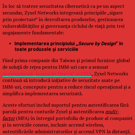
În loc să trateze securitatea cibernetică ca pe un aspect
secundar, Zyxel Networks integrează principiile „sigure
prin proiectare” în dezvoltarea produselor, gestionarea
vulnerabilităților și guvernanța ciclului de viață prin trei
angajamente fundamentale:
Implementarea principiului „
Secure by Design
” în
toate produsele și serviciile
Fiind prima companie din Taiwan și primul furnizor global
de soluții de rețea pentru IMM-uri care a semnat
angajamentul „Secure by Design” al CISA
, Zyxel Networks
continuă să introducă inițiative de securitate axate pe
IMM-uri, concepute pentru a reduce riscul operațional și a
simplifica implementarea securizată.
Aceste eforturi includ suportul pentru autentificarea fără
parolă pentru conturile Zyxel și autentificarea
multi-
factor
(MFA) în întregul portofoliu de produse al companiei
și în serviciile conexe, inclusiv accesul wireless,
autentificările administratorilor și accesul VPN la distanță.