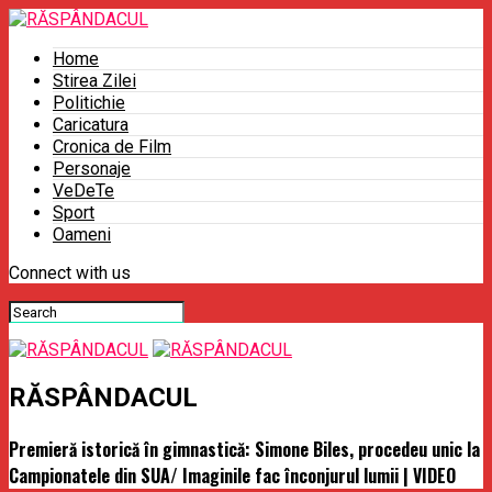
Home
Stirea Zilei
Politichie
Caricatura
Cronica de Film
Personaje
VeDeTe
Sport
Oameni
Connect with us
RĂSPÂNDACUL
Premieră istorică în gimnastică: Simone Biles, procedeu unic la
Campionatele din SUA/ Imaginile fac înconjurul lumii | VIDEO