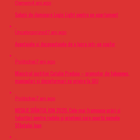
Oameni
4 ani ago
Soluții de iluminare Logic Light pentru un apartament
Uncategorized
7 ani ago
Avantajele si dezavantajele de a lucra intr-un coafor
Politichie
7 ani ago
Ministrul justitiei Catalin Predoiu – promotor de fakenews,
manipulari si dezinformari cu privire la SIIJ
Politichie
7 ani ago
MESAJE SFÂNTUL ION 2020. Cele mai frumoase urări şi
felicitări pentru rudele şi prietenii care poartă numele
Sfântului Ioan