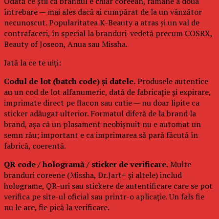
Odată ce știi că brandul e chiar coreean, rămâne a doua
întrebare — mai ales dacă ai cumpărat de la un vânzător
necunoscut. Popularitatea K-Beauty a atras și un val de
contrafaceri, în special la branduri-vedetă precum COSRX,
Beauty of Joseon, Anua sau Missha.
Iată la ce te uiți:
Codul de lot (batch code) și datele.
Produsele autentice
au un cod de lot alfanumeric, dată de fabricație și expirare,
imprimate direct pe flacon sau cutie — nu doar lipite ca
sticker adăugat ulterior. Formatul diferă de la brand la
brand, așa că un plasament neobișnuit nu e automat un
semn rău; important e ca imprimarea să pară făcută în
fabrică, coerentă.
QR code / hologramă / sticker de verificare.
Multe
branduri coreene (Missha, Dr.Jart+ și altele) includ
holograme, QR-uri sau stickere de autentificare care se pot
verifica pe site-ul oficial sau printr-o aplicație. Un fals fie
nu le are, fie pică la verificare.