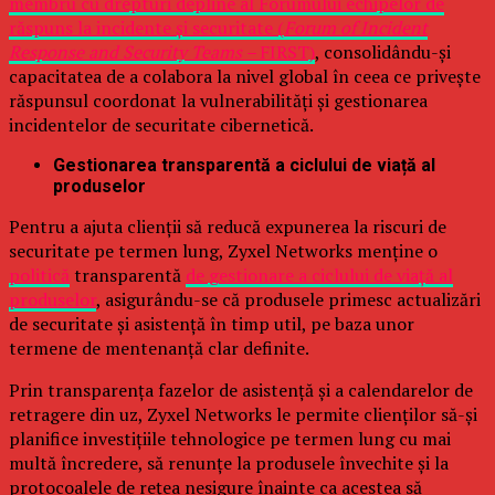
membru cu drepturi depline al Forumului echipelor de
răspuns la incidente și securitate (
Forum of Incident
Response and Security Teams –
FIRST)
, consolidându-și
capacitatea de a colabora la nivel global în ceea ce privește
răspunsul coordonat la vulnerabilități și gestionarea
incidentelor de securitate cibernetică.
Gestionarea transparentă a ciclului de viață al
produselor
Pentru a ajuta clienții să reducă expunerea la riscuri de
securitate pe termen lung, Zyxel Networks menține o
politică
transparentă
de gestionare a ciclului de viață al
produselor
, asigurându-se că produsele primesc actualizări
de securitate și asistență în timp util, pe baza unor
termene de mentenanță clar definite.
Prin transparența fazelor de asistență și a calendarelor de
retragere din uz, Zyxel Networks le permite clienților să-și
planifice investițiile tehnologice pe termen lung cu mai
multă încredere, să renunțe la produsele învechite și la
protocoalele de rețea nesigure înainte ca acestea să