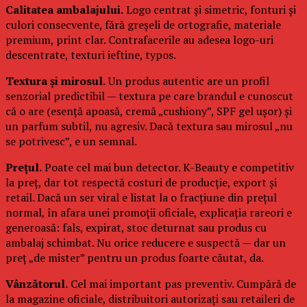
Calitatea ambalajului.
Logo centrat și simetric, fonturi și
culori consecvente, fără greșeli de ortografie, materiale
premium, print clar. Contrafacerile au adesea logo-uri
descentrate, texturi ieftine, typos.
Textura și mirosul.
Un produs autentic are un profil
senzorial predictibil — textura pe care brandul e cunoscut
că o are (esență apoasă, cremă „cushiony”, SPF gel ușor) și
un parfum subtil, nu agresiv. Dacă textura sau mirosul „nu
se potrivesc”, e un semnal.
Prețul.
Poate cel mai bun detector. K-Beauty e competitiv
la preț, dar tot respectă costuri de producție, export și
retail. Dacă un ser viral e listat la o fracțiune din prețul
normal, în afara unei promoții oficiale, explicația rareori e
generoasă: fals, expirat, stoc deturnat sau produs cu
ambalaj schimbat. Nu orice reducere e suspectă — dar un
preț „de mister” pentru un produs foarte căutat, da.
Vânzătorul.
Cel mai important pas preventiv. Cumpără de
la magazine oficiale, distribuitori autorizați sau retaileri de