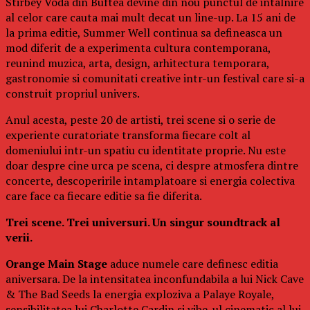
Stirbey Voda din Buftea devine din nou punctul de intalnire
al celor care cauta mai mult decat un line-up. La 15 ani de
la prima editie, Summer Well continua sa defineasca un
mod diferit de a experimenta cultura contemporana,
reunind muzica, arta, design, arhitectura temporara,
gastronomie si comunitati creative intr-un festival care si-a
construit propriul univers.
Anul acesta, peste 20 de artisti, trei scene si o serie de
experiente curatoriate transforma fiecare colt al
domeniului intr-un spatiu cu identitate proprie. Nu este
doar despre cine urca pe scena, ci despre atmosfera dintre
concerte, descoperirile intamplatoare si energia colectiva
care face ca fiecare editie sa fie diferita.
Trei scene. Trei universuri. Un singur soundtrack al
verii.
Orange Main Stage
aduce numele care definesc editia
aniversara. De la intensitatea inconfundabila a lui Nick Cave
& The Bad Seeds la energia exploziva a Palaye Royale,
sensibilitatea lui Charlotte Cardin si vibe-ul cinematic al lui