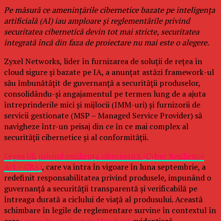
Pe măsură ce amenințările cibernetice bazate pe inteligența
artificială (AI) iau amploare și reglementările privind
securitatea cibernetică devin tot mai stricte, securitatea
integrată încă din faza de proiectare nu mai este o alegere.
Zyxel Networks, lider în furnizarea de soluții de rețea în
cloud sigure și bazate pe IA, a anunțat astăzi framework-ul
său îmbunătățit de guvernanță a securității produselor,
consolidându-și angajamentul pe termen lung de a ajuta
întreprinderile mici și mijlocii (IMM-uri) și furnizorii de
servicii gestionate (MSP – Managed Service Provider) să
navigheze într-un peisaj din ce în ce mai complex al
securității cibernetice și al conformității.
Legea UE privind reziliența cibernetică (Cyber Resilience
Act – CRA)
, care va intra în vigoare în luna septembrie, a
redefinit responsabilitatea privind produsele, impunând o
guvernanță a securității transparentă și verificabilă pe
întreaga durată a ciclului de viață al produsului. Această
schimbare în legile de reglementare survine în contextul în