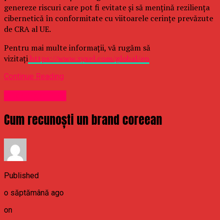
genereze riscuri care pot fi evitate și să mențină reziliența
cibernetică în conformitate cu viitoarele cerințe prevăzute
de CRA al UE.
Pentru mai multe informații, vă rugăm să
vizitați
https://www.zyxel.com/global/en
Continue Reading
Uncategorized
Cum recunoști un brand coreean
Published
o săptămână ago
on