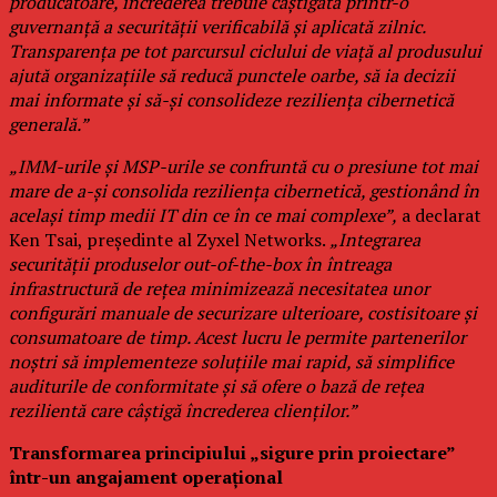
producătoare, încrederea trebuie câștigată printr-o
guvernanță a securității verificabilă și aplicată zilnic.
Transparența pe tot parcursul ciclului de viață al produsului
ajută organizațiile să reducă punctele oarbe, să ia decizii
mai informate și să-și consolideze reziliența cibernetică
generală.”
„IMM-urile și MSP-urile se confruntă cu o presiune tot mai
mare de a-și consolida reziliența cibernetică, gestionând în
același timp medii IT din ce în ce mai complexe”,
a declarat
Ken Tsai, președinte al Zyxel Networks.
„Integrarea
securității produselor out-of-the-box în întreaga
infrastructură de rețea minimizează necesitatea unor
configurări manuale de securizare ulterioare, costisitoare și
consumatoare de timp. Acest lucru le permite partenerilor
noștri să implementeze soluțiile mai rapid, să simplifice
auditurile de conformitate și să ofere o bază de rețea
rezilientă care câștigă încrederea clienților.”
Transformarea principiului „sigure prin proiectare”
într-un angajament operațional