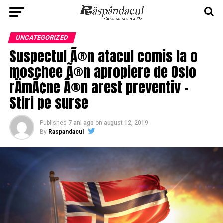
UNCATEGORIZED
Suspectul Ã®n atacul comis la o
moschee Ã®n apropiere de Oslo
rÄmÃ¢ne Ã®n arest preventiv –
Stiri pe surse
Published
7 ani ago
on
august 12, 2019
By
Raspandacul