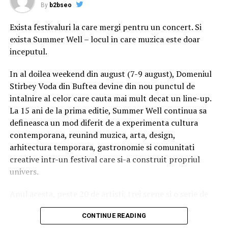
Raspandacul.ro
By
b2bseo
Exista festivaluri la care mergi pentru un concert. Si
RELATED TOPICS:
exista Summer Well – locul in care muzica este doar
UP NEXT
inceputul.
La ce sa fii atent cand cumperi piese moto online
In al doilea weekend din august (7-9 august), Domeniul
DON'T MISS
STS anunţă semnarea contractului de echipamente şi
Stirbey Voda din Buftea devine din nou punctul de
softuri pentru îmbunătăţirea sistemului 112
intalnire al celor care cauta mai mult decat un line-up.
La 15 ani de la prima editie, Summer Well continua sa
defineasca un mod diferit de a experimenta cultura
contemporana, reunind muzica, arta, design,
arhitectura temporara, gastronomie si comunitati
creative intr-un festival care si-a construit propriul
univers.
Anul acesta, peste 20 de artisti, trei scene si o serie de
experiente curatoriate transforma fiecare colt al
CONTINUE READING
domeniului intr-un spatiu cu identitate proprie. Nu este