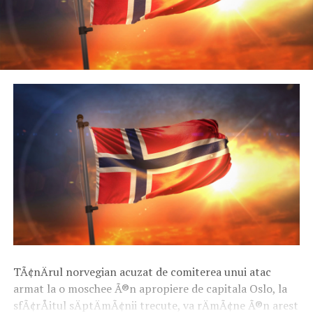
TÃ¢nÄrul norvegian acuzat de comiterea unui atac
armat la o moschee Ã®n apropiere de capitala Oslo, la
sfÃ¢rÅitul sÄptÄmÃ¢nii trecute, va rÄmÃ¢ne Ã®n arest