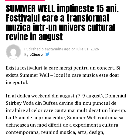
SUMMER WELL implineste 15 ani.
Detectare de varf: 250 ps (single channel), 500 ps (dual
Festivalul care a transformat
channel);
muzica intr-un univers cultural
Mediere: dupa ce toate canalele termina 2
revine in august
/4/8/16/32/64/128/256/512/1.024/2.048/4.096 sau
8.192 de esantioane in acelasi timp;
Published
o săptămână ago
on
iulie 31, 2026
By
b2bseo
Inalta rezolutie: 12 biti rezolutie atunci cand 5 μs<5 div,
la 4 Gsa/s (sau >10 μs, la 2 Gsa/s);
Exista festivaluri la care mergi pentru un concert. Si
exista Summer Well – locul in care muzica este doar
Adancimea memoriei: Single channel (Auto, 14k puncte,
inceputul.
140k puncte, 1,4M puncte, 14M puncte sau 140M
puncte) / Dual channel (Auto, 7k puncte, 70k puncte,
In al doilea weekend din august (7-9 august), Domeniul
0,7M puncte, 7M puncte sau 70M puncte);
Stirbey Voda din Buftea devine din nou punctul de
intalnire al celor care cauta mai mult decat un line-up.
2. Intrare
La 15 ani de la prima editie, Summer Well continua sa
defineasca un mod diferit de a experimenta cultura
Cuplarea intrarii: DC, AC sau GND;
contemporana, reunind muzica, arta, design,