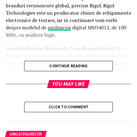
branduri recunoscute global, precum Rigol. Rigol
Technologies este un producator chinez de echipamente
electronice de testare, iar in continuare vom vorbi
despre modelul de
osciloscop
digital MSO4012, de 100
MHz, cu analizor logic.
Acest osciloscop dispune de 2 canale analogice si 16
digitale, are o frecventa maxima de 100 de megaherti si
o rata de esantionare de 4 Gsa/s (single channel) sau 2
CONTINUE READING
Gsa/s (double channel). Adancimea memoriei este de 140
M puncte (standard), in timp ce rata de capturare a
YOU MAY LIKE
formei de unda atinge 110.000 de forme de unda pe
secunda. Cat despre numarul de cadre inregistrate,
acesta este de maximum 200.000.
CLICK TO COMMENT
Iata in continuare care sunt principalele specificatii
tehnice ale osciloscopului digital MSO4012:
1. Detectare de varf
UNCATEGORIZED