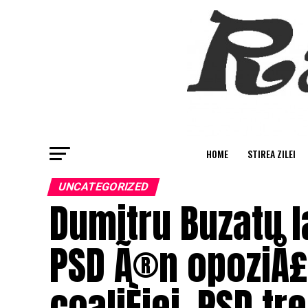
HOME
STIREA ZILEI
UNCATEGORIZED
Dumitru Buzatu la
PSD Ã®n opoziÅ£i
coaliÈiei, PSD tr