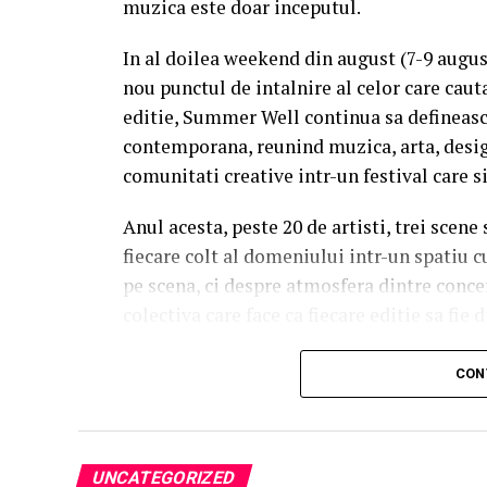
muzica este doar inceputul.
In al doilea weekend din august (7-9 augu
nou punctul de intalnire al celor care caut
editie, Summer Well continua sa defineasc
contemporana, reunind muzica, arta, desig
comunitati creative intr-un festival care s
Anul acesta, peste 20 de artisti, trei scene
fiecare colt al domeniului intr-un spatiu c
pe scena, ci despre atmosfera dintre conce
colectiva care face ca fiecare editie sa fie d
Trei scene. Trei universuri. Un singur 
CON
Orange Main Stage
aduce numele care de
inconfundabila a lui Nick Cave & The Bad 
sensibilitatea lui Charlotte Cardin si vibe
UNCATEGORIZED