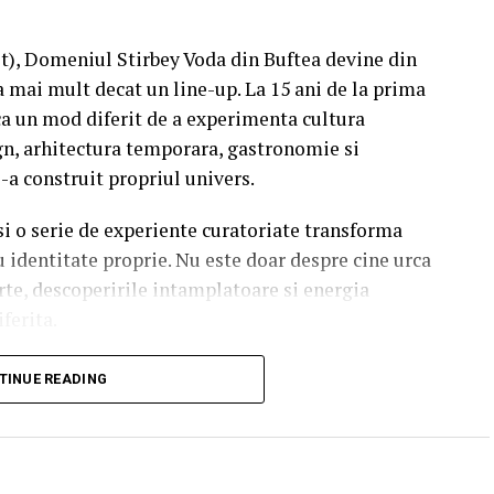
st), Domeniul Stirbey Voda din Buftea devine din
a mai mult decat un line-up. La 15 ani de la prima
a un mod diferit de a experimenta cultura
n, arhitectura temporara, gastronomie si
i-a construit propriul univers.
 si o serie de experiente curatoriate transforma
u identitate proprie. Nu este doar despre cine urca
rte, descoperirile intamplatoare si energia
iferita.
soundtrack al verii.
TINUE READING
finesc editia aniversara. De la intensitatea
Seeds la energia exploziva a Palaye Royale,
-ul cinematic al lui Two Feet, scena principala