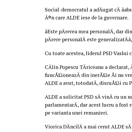
Social-democratul a adÄugat cÄ âabs
Ã®n care ALDE iese de la guvernare.
âEste pÄrerea mea personalÄ, dar din
pÄrere personalÄ este generalizatÄâ
Cu toate acestea, liderul PSD Vaslui c
CÄlin Popescu TÄriceanu a declarat
funcÅ£ioneazÄ din inerÅ£ie Åi nu vre
ALDE a avut, totodatÄ, discuÅ£ii cu
ALDE a solicitat PSD sÄ vinÄ cu un 
parlamentarÄ, dar acest lucru a fost 
pe varianta unei remanieri.
Viorica DÄncilÄ a mai cerut ALDE sÄ