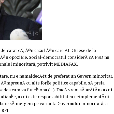
delcarat cÄ, Ã®n cazul Ã®n care ALDE iese de la
e Ã®n opoziÈie. Social-democratul considerÄ cÄ PSD nu
ernului minoritarâ, potrivit MEDIAFAX.
oritare, nu e numaidecÃ¢t de preferat un Guvern minoritar,
, Ã®mpreunÄ cu alte forÈe politice capabile, sÄ preia
vedea cum va funcÈiona (…). DacÄ vrem sÄ arÄtÄm a cui
 alianÈe, a cui este responsabilitatea neimplementÄrii
ebuie sÄ mergem pe varianta Guvernului minoritarâ, a
 RFI.