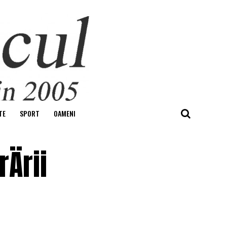
TE
SPORT
OAMENI
Ärii