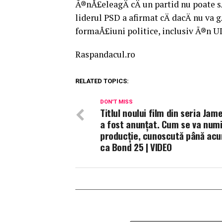
Ã®nÅ£eleagÄ cÄ un partid nu poate sÄ
liderul PSD a afirmat cÄ dacÄ nu va 
formaÅ£iuni politice, inclusiv Ã®n 
Raspandacul.ro
RELATED TOPICS:
DON'T MISS
Titlul noului film din seria Ja
a fost anunţat. Cum se va num
producţie, cunoscută până ac
ca Bond 25 | VIDEO