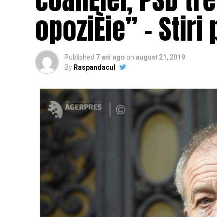
opoziÈie” – Stiri
Published
7 ani ago
on
august 21, 2019
By
Raspandacul