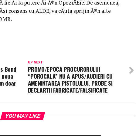
 fie Åi la putere Åi Ã®n OpoziÅ£ie. De asemenea,
gÄsi consens cu ALDE, va cÄuta sprijin Ã®n alte
UDMR.
UP NEXT
mes Bond
PROMO/EPOCA PROCURORULUI
i noua
“POROCALA” NU A APUS/AUDIERI CU
um doar
AMENINTAREA PISTOLULUI, PROBE SI
DECLARTII FABRICATE/FALSIFICATE
YOU MAY LIKE