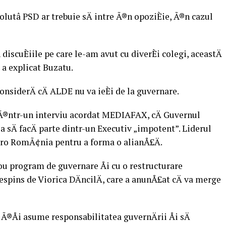
olutâ PSD ar trebuie sÄ intre Ã®n opoziÈie, Ã®n cazul
 discuÈiile pe care le-am avut cu diverÈi colegi, aceastÄ
, a explicat Buzatu.
onsiderÄ cÄ ALDE nu va ieÈi de la guvernare.
, Ã®ntr-un interviu acordat MEDIAFAX, cÄ Guvernul
a sÄ facÄ parte dintr-un Executiv „impotent”. Liderul
 Pro RomÃ¢nia pentru a forma o alianÅ£Ä.
nou program de guvernare Åi cu o restructurare
respins de Viorica DÄncilÄ, care a anunÅ£at cÄ va merge
 Ã®Åi asume responsabilitatea guvernÄrii Åi sÄ