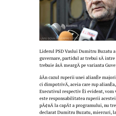
Liderul PSD Vaslui Dumitru Buzatu a 
guvernare, partidul ar trebui sÄ intr
trebuie âsÄ meargÄ pe varianta Guv
âÃn cazul ruperii unei alianÈe maj
ci dimpotrivÄ, aceia care rup alianÈa
Executivul respectiv Èi evident, vom 
este responsabilitatea ruperii acestei
pÃ¢nÄ la capÄt a programului, nu tr
declarat Dumitru Buzatu, miercuri, la