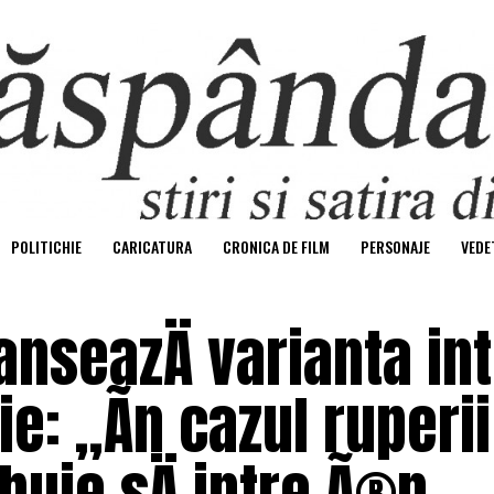
POLITICHIE
CARICATURA
CRONICA DE FILM
PERSONAJE
VEDE
nseazÄ varianta intr
e: „Ãn cazul ruperii
ebuie sÄ intre Ã®n