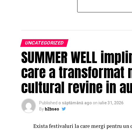
UNCATEGORIZED
SUMMER WELL impline
care a transformat 
cultural revine in a
Published
o săptămână ago
on
iulie 31, 2026
By
b2bseo
Exista festivaluri la care mergi pentru un 