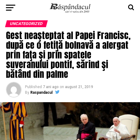
UNCATEGORIZED
Gest neaşteptat al Papei Francisc,
după ce o fetiţă bolnavă a alergat
prin faţa şi prin spatele
suveranului pontif, sărind şi
bătând din palme
Published
7 ani ago
on
august 21, 2019
By
Raspandacul