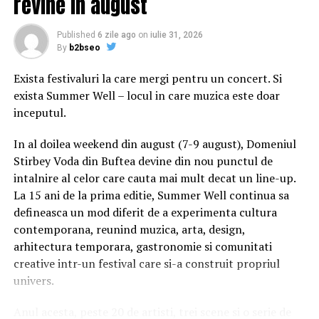
revine in august
„Întreb un singur lucru şi toată lumea ar trebui să
răspundă cu inima. M-am rugat pentru ea când am
Published
6 zile ago
on
iulie 31, 2026
By
b2bseo
văzut-o? M-am rugat pentru ca Domnul să o vindece şi
să o protejeze? M-am rugat pentru părinţii şi familia
Exista festivaluri la care mergi pentru un concert. Si
ei?”, a spus papa, adăugând: „Când vedem pe cineva care
exista Summer Well – locul in care muzica este doar
suferă, trebuie să ne rugăm. Această situaţie ar trebui să
inceputul.
ne ajute mereu să punem această întrebare”.
In al doilea weekend din august (7-9 august), Domeniul
Anul trecut, papa Francisc a permis acelaşi lucru unui
Stirbey Voda din Buftea devine din nou punctul de
băieţel suferind de autism.
intalnire al celor care cauta mai mult decat un line-up.
La 15 ani de la prima editie, Summer Well continua sa
Dacă ţi-a plăcut articolul, urmăreşte
MEDIAFAX.RO pe
defineasca un mod diferit de a experimenta cultura
FACEBOOK »
contemporana, reunind muzica, arta, design,
arhitectura temporara, gastronomie si comunitati
Conținutul website-ului www.mediafax.ro este destinat
creative intr-un festival care si-a construit propriul
exclusiv informării și uzului dumneavoastră personal.
univers.
Este
interzisă
republicarea conținutului acestui site în
lipsa unui acord din partea MEDIAFAX. Pentru a obține
Anul acesta, peste 20 de artisti, trei scene si o serie de