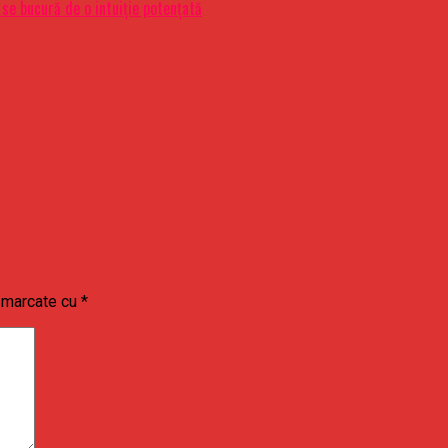
se bucură de o intuiţie potenţată
t marcate cu
*