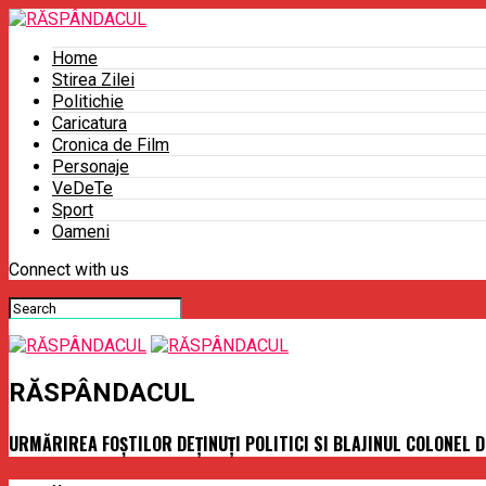
Home
Stirea Zilei
Politichie
Caricatura
Cronica de Film
Personaje
VeDeTe
Sport
Oameni
Connect with us
RĂSPÂNDACUL
URMĂRIREA FOŞTILOR DEŢINUŢI POLITICI SI BLAJINUL COLONEL 