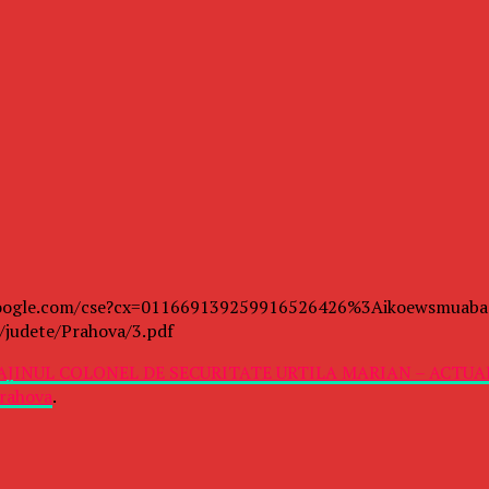
.google.com/cse?cx=011669139259916526426%3Aikoewsmuaba&ie=w
e/judete/Prahova/3.pdf
AJINUL COLONEL DE SECURITATE URTILA MARIAN – ACTUA
Prahova
.