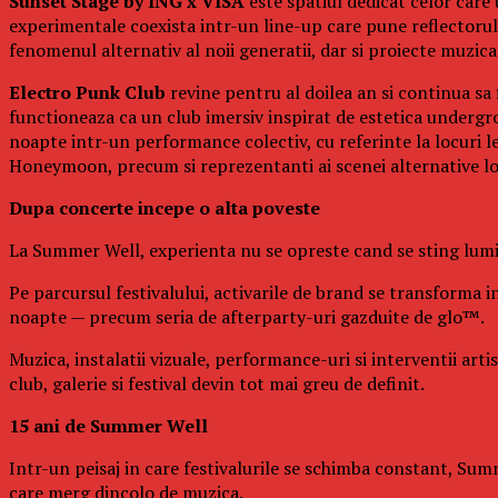
Sunset Stage by ING x VISA
este spatiul dedicat celor care
experimentale coexista intr-un line-up care pune reflectorul p
fenomenul alternativ al noii generatii, dar si proiecte muzi
Electro Punk Club
revine pentru al doilea an si continua sa 
functioneaza ca un club imersiv inspirat de estetica undergro
noapte intr-un performance colectiv, cu referinte la locuri 
Honeymoon, precum si reprezentanti ai scenei alternative l
Dupa concerte incepe o alta poveste
La Summer Well, experienta nu se opreste cand se sting lumin
Pe parcursul festivalului, activarile de brand se transforma in
noapte — precum seria de afterparty-uri gazduite de glo™.
Muzica, instalatii vizuale, performance-uri si interventii art
club, galerie si festival devin tot mai greu de definit.
15 ani de Summer Well
Intr-un peisaj in care festivalurile se schimba constant, Summ
care merg dincolo de muzica.