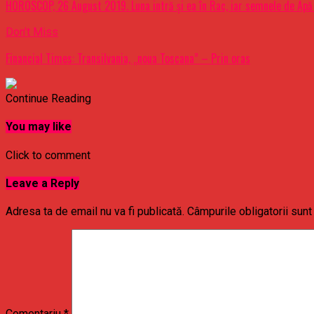
HOROSCOP, 26 August 2019. Luna intră şi ea în Rac, iar semnele de Apă 
Don't Miss
Financial Times: Transilvania, „noua Toscana” – Prin oras
Continue Reading
You may like
Click to comment
Leave a Reply
Adresa ta de email nu va fi publicată.
Câmpurile obligatorii sun
Comentariu
*