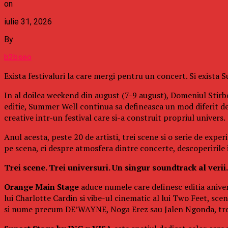
on
iulie 31, 2026
By
b2bseo
Exista festivaluri la care mergi pentru un concert. Si exista
In al doilea weekend din august (7-9 august), Domeniul Stirbe
editie, Summer Well continua sa defineasca un mod diferit d
creative intr-un festival care si-a construit propriul univers.
Anul acesta, peste 20 de artisti, trei scene si o serie de exp
pe scena, ci despre atmosfera dintre concerte, descoperirile in
Trei scene. Trei universuri. Un singur soundtrack al verii.
Orange Main Stage
aduce numele care definesc editia aniver
lui Charlotte Cardin si vibe-ul cinematic al lui Two Feet, s
si nume precum DE’WAYNE, Noga Erez sau Jalen Ngonda, trei 