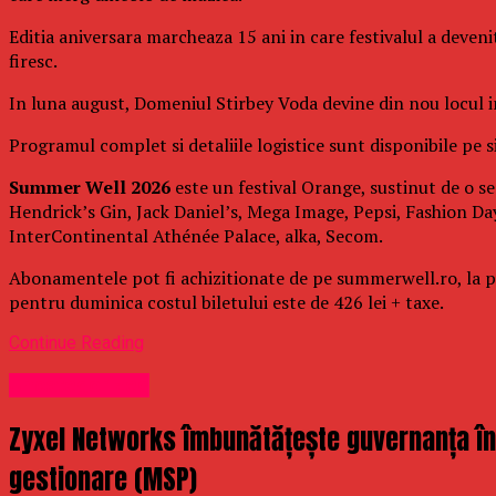
Editia aniversara marcheaza 15 ani in care festivalul a deven
firesc.
In luna august, Domeniul Stirbey Voda devine din nou locul in 
Programul complet si detaliile logistice sunt disponibile pe si
Summer Well 2026
este un festival Orange, sustinut de o se
Hendrick’s Gin, Jack Daniel’s, Mega Image, Pepsi, Fashion Day
InterContinental Athénée Palace, alka, Secom.
Abonamentele pot fi achizitionate de pe summerwell.ro, la pret
pentru duminica costul biletului este de 426 lei + taxe.
Continue Reading
Uncategorized
Zyxel Networks îmbunătățește guvernanța în m
gestionare (MSP)