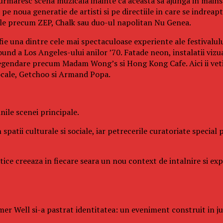
 urmaresc scena muzicala inainte ca aceasta sa ajunga in mainst
e noua generatie de artisti si pe directiile in care se indreapt
cale precum ZEP, Chalk sau duo-ul napolitan Nu Genea.
fie una dintre cele mai spectaculoase experiente ale festivalul
und a Los Angeles-ului anilor ’70. Fatade neon, instalatii vizu
legendare precum Madam Wong’s si Hong Kong Cafe. Aici ii veti 
ocale, Getchoo si Armand Popa.
ile scenei principale.
 spatii culturale si sociale, iar petrecerile curatoriate specia
istice creeaza in fiecare seara un nou context de intalnire si e
er Well si-a pastrat identitatea: un eveniment construit in juru