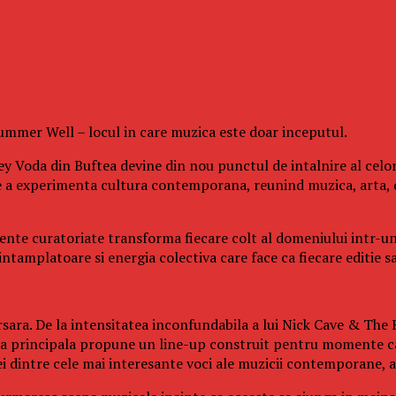
 Summer Well – locul in care muzica este doar inceputul.
y Voda din Buftea devine din nou punctul de intalnire al celor
e a experimenta cultura contemporana, reunind muzica, arta, 
eriente curatoriate transforma fiecare colt al domeniului intr-u
tamplatoare si energia colectiva care face ca fiecare editie sa 
sara. De la intensitatea inconfundabila a lui Nick Cave & The B
cena principala propune un line-up construit pentru momente ca
dintre cele mai interesante voci ale muzicii contemporane, ac