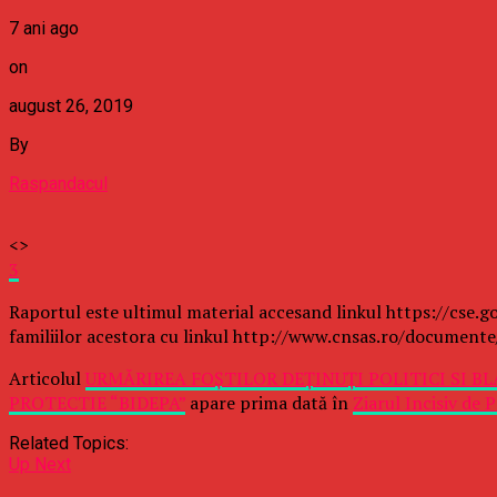
7 ani ago
on
august 26, 2019
By
Raspandacul
<>
3
Raportul este ultimul material accesand linkul https://cse
familiilor acestora cu linkul http://www.cnsas.ro/document
Articolul
URMĂRIREA FOŞTILOR DEŢINUŢI POLITICI SI BL
PROTECTIE “BIDEPA”
apare prima dată în
Ziarul Incisiv de 
Related Topics:
Up Next