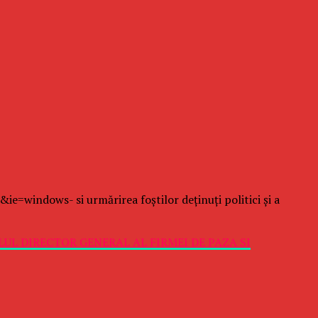
indows- si urmărirea foştilor deţinuţi politici şi a
LUL DIRECTOR GENERAL AL FIRMEI DE PAZA SI