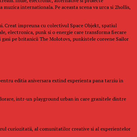
ream. Indie, electronic, alternative si proiecte
a muzica internationala. Pe aceasta scena va urca si 2hollis,
ui. Creat impreuna cu colectivul Space Objekt, spatiul
ale, electronica, punk si o energie care transforma fiecare
gasi pe britanicii The Molotovs, punkistele coreene Sailor
l pentru editia aniversara extind experienta pana tarziu in
xplorare, intr-un playground urban in care granitele dintre
l curiozitatii, al comunitatilor creative si al experientelor