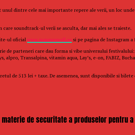
it unul dintre cele mai importante repere ale verii, un loc un
care soundtrack-ul verii se asculta, dar mai ales se traieste.
te-ul oficial
www.summerwell.ro
si pe pagina de Instagram a
rie de parteneri care dau forma si vibe universului festivalulu
s, alpro, Transalpina, vitamin aqua, Lay’s, e-on, FABIZ, Buchar
ul de 513 lei + taxe. De asemenea, sunt disponibile si bilete de
aterie de securitate a produselor pentru a pr