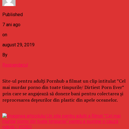
Published
7 ani ago
on
august 29, 2019
By
Raspandacul
Site-ul pentru adulţi Pornhub a filmat un clip intitulat ”Cel
mai murdar porno din toate timpurile/ Dirtiest Porn Ever”
prin care se angajează să doneze bani pentru colectarea şi
reprocesarea deşeurilor din plastic din apele oceanelor.