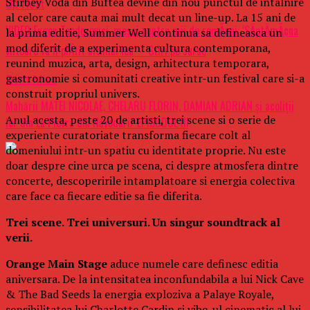
Stirbey Voda din Buftea devine din nou punctul de intalnire
Up Next
al celor care cauta mai mult decat un line-up. La 15 ani de
VIDEO Eugen Teodorovici, mesaj pentru mii de romÃ¢ni: ‘SÄptÄmÃ¢na
la prima editie, Summer Well continua sa defineasca un
mod diferit de a experimenta cultura contemporana,
viitoare va fi plÄtit ultimul leu’ – Stiri pe surse
reunind muzica, arta, design, arhitectura temporara,
gastronomie si comunitati creative intr-un festival care si-a
Don't Miss
construit propriul univers.
Mahării MATEI NICOLAE, CHELARU FLORIN, DAMIAN ADRIAN și acoliții
Anul acesta, peste 20 de artisti, trei scene si o serie de
lor din La Piovra din Năvodari/ EPISODUL III
experiente curatoriate transforma fiecare colt al
domeniului intr-un spatiu cu identitate proprie. Nu este
doar despre cine urca pe scena, ci despre atmosfera dintre
concerte, descoperirile intamplatoare si energia colectiva
care face ca fiecare editie sa fie diferita.
Trei scene. Trei universuri. Un singur soundtrack al
verii.
Orange Main Stage
aduce numele care definesc editia
aniversara. De la intensitatea inconfundabila a lui Nick Cave
& The Bad Seeds la energia exploziva a Palaye Royale,
sensibilitatea lui Charlotte Cardin si vibe-ul cinematic al lui