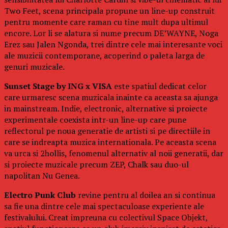
Two Feet, scena principala propune un line-up construit
pentru momente care raman cu tine mult dupa ultimul
encore. Lor li se alatura si nume precum DE’WAYNE, Noga
Erez sau Jalen Ngonda, trei dintre cele mai interesante voci
ale muzicii contemporane, acoperind o paleta larga de
genuri muzicale.
Sunset Stage by ING x VISA
este spatiul dedicat celor
care urmaresc scena muzicala inainte ca aceasta sa ajunga
in mainstream. Indie, electronic, alternative si proiecte
experimentale coexista intr-un line-up care pune
reflectorul pe noua generatie de artisti si pe directiile in
care se indreapta muzica internationala. Pe aceasta scena
va urca si 2hollis, fenomenul alternativ al noii generatii, dar
si proiecte muzicale precum ZEP, Chalk sau duo-ul
napolitan Nu Genea.
Electro Punk Club
revine pentru al doilea an si continua
sa fie una dintre cele mai spectaculoase experiente ale
festivalului. Creat impreuna cu colectivul Space Objekt,