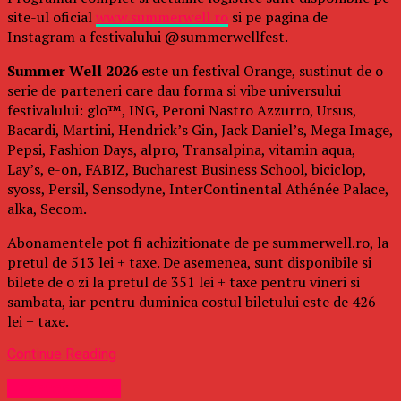
site-ul oficial
www.summerwell.ro
si pe pagina de
Instagram a festivalului @summerwellfest.
Summer Well 2026
este un festival Orange, sustinut de o
serie de parteneri care dau forma si vibe universului
festivalului: glo™, ING, Peroni Nastro Azzurro, Ursus,
Bacardi, Martini, Hendrick’s Gin, Jack Daniel’s, Mega Image,
Pepsi, Fashion Days, alpro, Transalpina, vitamin aqua,
Lay’s, e-on, FABIZ, Bucharest Business School, biciclop,
syoss, Persil, Sensodyne, InterContinental Athénée Palace,
alka, Secom.
Abonamentele pot fi achizitionate de pe summerwell.ro, la
pretul de 513 lei + taxe. De asemenea, sunt disponibile si
bilete de o zi la pretul de 351 lei + taxe pentru vineri si
sambata, iar pentru duminica costul biletului este de 426
lei + taxe.
Continue Reading
Uncategorized