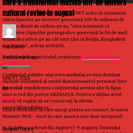
care a transformat muzica intr-un univers
cultural revine in august
În luna iulie, un studiu citat de WUWT arăta că vizionarea
videoclipurilor pe internet generează 300 de milioane de
tone de dioxid de carbon pe an, ”asta înseamnă că
vizionarea clipurilor pornografice generează la fel de mult
dioxid de carbon pe an cât emit ţări ca Belgia, Bangladesh
sau Nigeria”, arătau activiştii.
Published
Dacă ţi-a plăcut articolul, urmăreşte
MEDIAFAX.RO pe
o săptămână ago
FACEBOOK »
on
Conținutul website-ului www.mediafax.ro este destinat
iulie 31, 2026
exclusiv informării și uzului dumneavoastră personal. Este
interzisă
republicarea conținutului acestui site în lipsa
By
unui acord din partea MEDIAFAX. Pentru a obține acest
b2bseo
acord, vă rugăm să ne contactați la adresa
vanzari@mediafax.ro.
Exista festivaluri la care mergi pentru un concert. Si exista
Summer Well – locul in care muzica este doar inceputul.
In al doilea weekend din august (7-9 august), Domeniul
Related Topics: