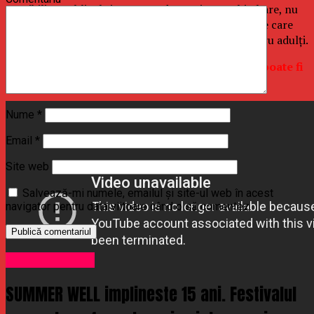
senzibiliza publicul şi pentru a determina o schimbare, nu
numai pentru acest moment ci şi pentru generaţiile care
urmează”, a arătat reprezentantul companiei pentru adulţi.
Clipul social lansat de platforma pentru adulţi poate fi
urmărit mai jos. Atenţie, IMAGINI explicite!
Nume
*
Email
*
Site web
Salvează-mi numele, emailul și site-ul web în acest
navigator pentru data viitoare când o să comentez.
Uncategorized
SUMMER WELL implineste 15 ani. Festivalul