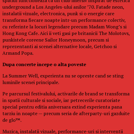
spatiul functioneaza ca un club imersiv inspirat de estetica
underground a Los Angeles-ului anilor ’70. Fatade neon,
instalatii vizuale, electronica, punk si o energie care
transforma fiecare noapte intr-un performance colectiv,
cu referinte la locuri legendare precum Madam Wong’s si
Hong Kong Cafe. Aici ii veti gasi pe britanicii The Molotovs,
punkistele coreene Sailor Honeymoon, precum si
reprezentanti ai scenei alternative locale, Getchoo si
Armand Popa.
Dupa concerte incepe o alta poveste
La Summer Well, experienta nu se opreste cand se sting
luminile scenei principale.
Pe parcursul festivalului, activarile de brand se transforma
in spatii culturale si sociale, iar petrecerile curatoriate
special pentru editia aniversara extind experienta pana
tarziu in noapte — precum seria de afterparty-uri gazduite
de glo™.
Muzica, instalatii vizuale, performance-uri si interventii