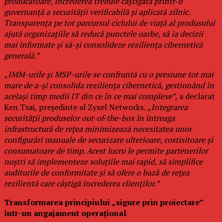
producătoare, încrederea trebuie câștigată printr-o
guvernanță a securității verificabilă și aplicată zilnic.
Transparența pe tot parcursul ciclului de viață al produsului
ajută organizațiile să reducă punctele oarbe, să ia decizii
mai informate și să-și consolideze reziliența cibernetică
generală.”
„IMM-urile și MSP-urile se confruntă cu o presiune tot mai
mare de a-și consolida reziliența cibernetică, gestionând în
același timp medii IT din ce în ce mai complexe”,
a declarat
Ken Tsai, președinte al Zyxel Networks.
„Integrarea
securității produselor out-of-the-box în întreaga
infrastructură de rețea minimizează necesitatea unor
configurări manuale de securizare ulterioare, costisitoare și
consumatoare de timp. Acest lucru le permite partenerilor
noștri să implementeze soluțiile mai rapid, să simplifice
auditurile de conformitate și să ofere o bază de rețea
rezilientă care câștigă încrederea clienților.”
Transformarea principiului „sigure prin proiectare”
într-un angajament operațional