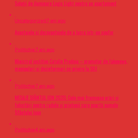
Soluții de iluminare Logic Light pentru un apartament
Uncategorized
7 ani ago
Avantajele si dezavantajele de a lucra intr-un coafor
Politichie
7 ani ago
Ministrul justitiei Catalin Predoiu – promotor de fakenews,
manipulari si dezinformari cu privire la SIIJ
Politichie
7 ani ago
MESAJE SFÂNTUL ION 2020. Cele mai frumoase urări şi
felicitări pentru rudele şi prietenii care poartă numele
Sfântului Ioan
Politichie
4 ani ago