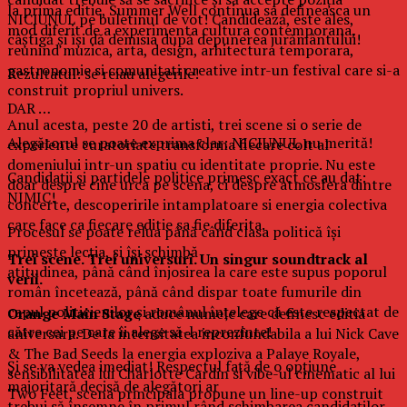
la prima editie, Summer Well continua sa defineasca un
NICIUNUL pe buletinul de vot! Candidează, este ales,
mod diferit de a experimenta cultura contemporana,
câștigă și își dă demisia după depunerea jurământului!
reunind muzica, arta, design, arhitectura temporara,
gastronomie si comunitati creative intr-un festival care si-a
Rezultatul: se reiau alegerile!
construit propriul univers.
DAR …
Anul acesta, peste 20 de artisti, trei scene si o serie de
Alegătorul se poate exprima clar: NICIUNUL nu merită!
experiente curatoriate transforma fiecare colt al
domeniului intr-un spatiu cu identitate proprie. Nu este
Candidații și partidele politice primesc exact ce au dat:
doar despre cine urca pe scena, ci despre atmosfera dintre
NIMIC!
concerte, descoperirile intamplatoare si energia colectiva
care face ca fiecare editie sa fie diferita.
Procesul se poate relua până când clasa politică își
primește lecția, și își schimbă
Trei scene. Trei universuri. Un singur soundtrack al
atitudinea, până când înjosirea la care este supus poporul
verii.
român încetează, până când dispar toate fumurile din
capul politicienilor și românul înțelege că este respectat de
Orange Main Stage
aduce numele care definesc editia
către cei pe care îi alege să-l reprezinte!
aniversara. De la intensitatea inconfundabila a lui Nick Cave
& The Bad Seeds la energia exploziva a Palaye Royale,
Și se va vedea imediat! Respectul față de o opțiune
sensibilitatea lui Charlotte Cardin si vibe-ul cinematic al lui
majoritară decisă de alegători ar
Two Feet, scena principala propune un line-up construit
trebui să însemne în primul rând schimbarea candidaților