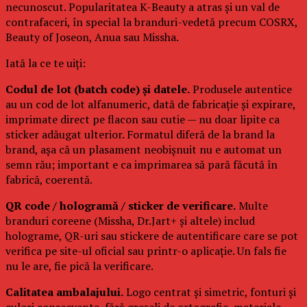
necunoscut. Popularitatea K-Beauty a atras și un val de
contrafaceri, în special la branduri-vedetă precum COSRX,
Beauty of Joseon, Anua sau Missha.
Iată la ce te uiți:
Codul de lot (batch code) și datele.
Produsele autentice
au un cod de lot alfanumeric, dată de fabricație și expirare,
imprimate direct pe flacon sau cutie — nu doar lipite ca
sticker adăugat ulterior. Formatul diferă de la brand la
brand, așa că un plasament neobișnuit nu e automat un
semn rău; important e ca imprimarea să pară făcută în
fabrică, coerentă.
QR code / hologramă / sticker de verificare.
Multe
branduri coreene (Missha, Dr.Jart+ și altele) includ
holograme, QR-uri sau stickere de autentificare care se pot
verifica pe site-ul oficial sau printr-o aplicație. Un fals fie
nu le are, fie pică la verificare.
Calitatea ambalajului.
Logo centrat și simetric, fonturi și
culori consecvente, fără greșeli de ortografie, materiale