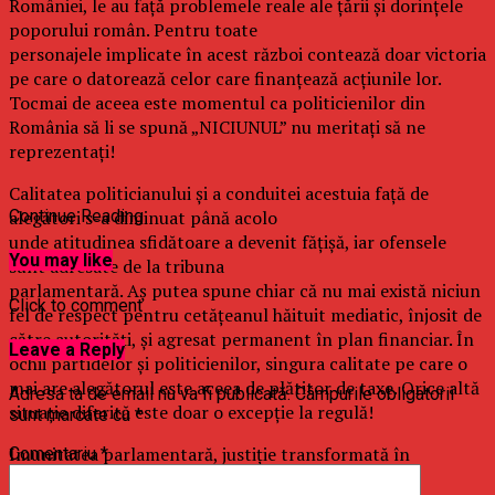
României, le au față problemele reale ale țării și dorințele
poporului român. Pentru toate
personajele implicate în acest război contează doar victoria
pe care o datorează celor care finanțează acțiunile lor.
Tocmai de aceea este momentul ca politicienilor din
România să li se spună „NICIUNUL” nu meritați să ne
reprezentați!
Calitatea politicianului și a conduitei acestuia față de
alegători s-a diminuat până acolo
Continue Reading
unde atitudinea sfidătoare a devenit fățișă, iar ofensele
You may like
sunt adresate de la tribuna
parlamentară. Aș putea spune chiar că nu mai există niciun
Click to comment
fel de respect pentru cetățeanul hăituit mediatic, înjosit de
către autorități, și agresat permanent în plan financiar. În
Leave a Reply
ochii partidelor și politicienilor, singura calitate pe care o
mai are alegătorul este aceea de plătitor de taxe. Orice altă
Adresa ta de email nu va fi publicată.
Câmpurile obligatorii
situație diferită este doar o excepție la regulă!
sunt marcate cu
*
Imunitatea parlamentară, justiție transformată în
Comentariu
*
mecanism de protejare a infractorilor,