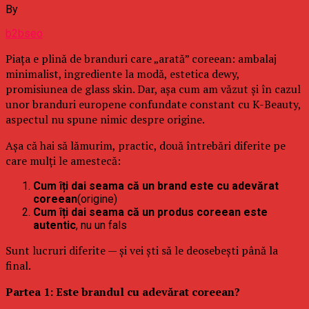
By
b2bseo
Piața e plină de branduri care „arată” coreean: ambalaj
minimalist, ingrediente la modă, estetica dewy,
promisiunea de glass skin. Dar, așa cum am văzut și în cazul
unor branduri europene confundate constant cu K-Beauty,
aspectul nu spune nimic despre origine.
Așa că hai să lămurim, practic, două întrebări diferite pe
care mulți le amestecă:
Cum îți dai seama că un brand este cu adevărat
coreean
(origine)
Cum îți dai seama că un produs coreean este
autentic
, nu un fals
Sunt lucruri diferite — și vei ști să le deosebești până la
final.
Partea 1: Este brandul cu adevărat coreean?