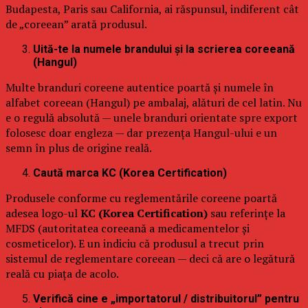
Budapesta, Paris sau California, ai răspunsul, indiferent cât
de „coreean” arată produsul.
Uită-te la numele brandului și la scrierea coreeană
(Hangul)
Multe branduri coreene autentice poartă și numele în
alfabet coreean (Hangul) pe ambalaj, alături de cel latin. Nu
e o regulă absolută — unele branduri orientate spre export
folosesc doar engleza — dar prezența Hangul-ului e un
semn în plus de origine reală.
Caută marca KC (Korea Certification)
Produsele conforme cu reglementările coreene poartă
adesea logo-ul
KC (Korea Certification)
sau referințe la
MFDS (autoritatea coreeană a medicamentelor și
cosmeticelor). E un indiciu că produsul a trecut prin
sistemul de reglementare coreean — deci că are o legătură
reală cu piața de acolo.
Verifică cine e „importatorul / distribuitorul” pentru