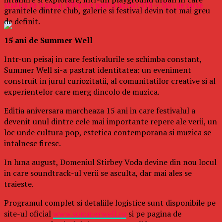
staÅ£ia de tramvai, Ã®nchis pentru lucrÄri STB – Stiri pe surse
granitele dintre club, galerie si festival devin tot mai greu
de definit.
15 ani de Summer Well
Intr-un peisaj in care festivalurile se schimba constant,
Summer Well si-a pastrat identitatea: un eveniment
construit in jurul curiozitatii, al comunitatilor creative si al
experientelor care merg dincolo de muzica.
Editia aniversara marcheaza 15 ani in care festivalul a
devenit unul dintre cele mai importante repere ale verii, un
loc unde cultura pop, estetica contemporana si muzica se
intalnesc firesc.
In luna august, Domeniul Stirbey Voda devine din nou locul
in care soundtrack-ul verii se asculta, dar mai ales se
traieste.
Programul complet si detaliile logistice sunt disponibile pe
site-ul oficial
www.summerwell.ro
si pe pagina de