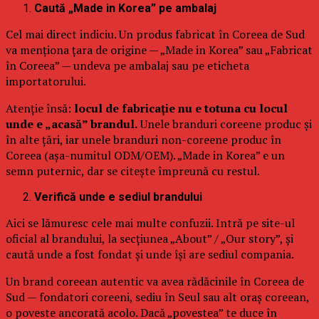
Caută „Made in Korea” pe ambalaj
Cel mai direct indiciu. Un produs fabricat în Coreea de Sud
va menționa țara de origine — „Made in Korea” sau „Fabricat
în Coreea” — undeva pe ambalaj sau pe eticheta
importatorului.
Atenție însă:
locul de fabricație nu e totuna cu locul
unde e „acasă” brandul.
Unele branduri coreene produc și
în alte țări, iar unele branduri non-coreene produc în
Coreea (așa-numitul ODM/OEM). „Made in Korea” e un
semn puternic, dar se citește împreună cu restul.
Verifică unde e sediul brandului
Aici se lămuresc cele mai multe confuzii. Intră pe site-ul
oficial al brandului, la secțiunea „About” / „Our story”, și
caută unde a fost fondat și unde își are sediul compania.
Un brand coreean autentic va avea rădăcinile în Coreea de
Sud — fondatori coreeni, sediu în Seul sau alt oraș coreean,
o poveste ancorată acolo. Dacă „povestea” te duce în