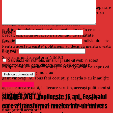
accesul la resurse financiare și informaționale,
transformarea aparatului de stat în mechanism de separare
teritorială sunt doar câteva dintre direcțiile în care s-au
produs modificări forțate ale legilor. Oricând putem
adăuga: tratamente preferențiale acordate
multinaționalelor, system de educație din ce în ce mai
Nume
*
precar, dispariția de facto a sistemului de sănătate
funcțional, scăderea gradului de siguranță a individului, etc.
Email
*
Pentru aceste „reușite” politicienii au decis că merită o viață
Site web
liniștită la pensie!
Și ce au primit alegătorii? NIMIC!
Salvează-mi numele, emailul și site-ul web în acest
navigator pentru data viitoare când o să comentez.
Au spus 300 de parlamentari și au fost ignorați! Au spus că
sunt vânduți copii și nu s-au
găsit vinovați! Au spus fără corupți și aceștia s-au înmulțit!
Uncategorized
Și, ca de fiecare dată, la fiecare scrutin, aceeași politicieni și
partide oferă aceleași
SUMMER WELL implineste 15 ani. Festivalul
promisiuni în alt ambalaj, cu același conținut: NIMIC
care a transformat muzica intr-un univers
pentru alegător, totul pentru politicieni, partidele lor și
finanțatorii acestora!