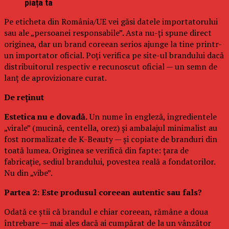
piața ta
Pe eticheta din România/UE vei găsi datele importatorului
sau ale „persoanei responsabile”. Asta nu-ți spune direct
originea, dar un brand coreean serios ajunge la tine printr-
un importator oficial. Poți verifica pe site-ul brandului dacă
distribuitorul respectiv e recunoscut oficial — un semn de
lanț de aprovizionare curat.
De reținut
Estetica nu e dovadă.
Un nume în engleză, ingredientele
„virale” (mucină, centella, orez) și ambalajul minimalist au
fost normalizate de K-Beauty — și copiate de branduri din
toată lumea. Originea se verifică din fapte: țara de
fabricație, sediul brandului, povestea reală a fondatorilor.
Nu din „vibe”.
Partea 2: Este produsul coreean autentic sau fals?
Odată ce știi că brandul e chiar coreean, rămâne a doua
întrebare — mai ales dacă ai cumpărat de la un vânzător