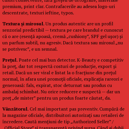
premium, print clar. Contrafacerile au adesea logo-uri
descentrate, texturi ieftine, typos.
Textura și mirosul.
Un produs autentic are un profil
senzorial predictibil — textura pe care brandul e cunoscut
că o are (esență apoasă, cremă „cushiony”, SPF gel ușor) și
un parfum subtil, nu agresiv. Dacă textura sau mirosul „nu
se potrivesc”, e un semnal.
Prețul.
Poate cel mai bun detector. K-Beauty e competitiv
la preț, dar tot respectă costuri de producție, export și
retail. Dacă un ser viral e listat la o fracțiune din prețul
normal, în afara unei promoții oficiale, explicația rareori e
generoasă: fals, expirat, stoc deturnat sau produs cu
ambalaj schimbat. Nu orice reducere e suspectă — dar un
preț „de mister” pentru un produs foarte căutat, da.
Vânzătorul.
Cel mai important pas preventiv. Cumpără de
la magazine oficiale, distribuitori autorizați sau retaileri de
încredere. Caută mențiuni de tip „Authorized Seller” /
„Official Store” și transparență privind sursa. Când ai dubii,