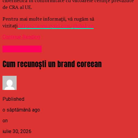
cibernetică în conformitate cu viitoarele cerințe prevăzute
de CRA al UE.
Pentru mai multe informații, vă rugăm să
vizitați
https://www.zyxel.com/global/en
Continue Reading
Uncategorized
Cum recunoști un brand coreean
Published
o săptămână ago
on
iulie 30, 2026