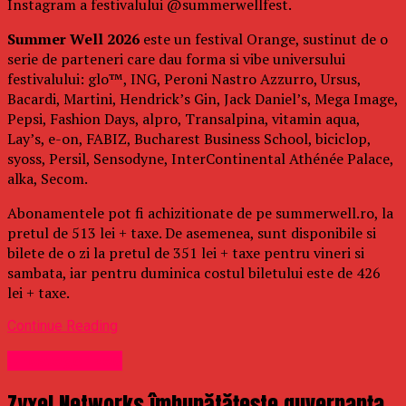
Instagram a festivalului @summerwellfest.
Summer Well 2026
este un festival Orange, sustinut de o
serie de parteneri care dau forma si vibe universului
festivalului: glo™, ING, Peroni Nastro Azzurro, Ursus,
Bacardi, Martini, Hendrick’s Gin, Jack Daniel’s, Mega Image,
Pepsi, Fashion Days, alpro, Transalpina, vitamin aqua,
Lay’s, e-on, FABIZ, Bucharest Business School, biciclop,
syoss, Persil, Sensodyne, InterContinental Athénée Palace,
alka, Secom.
Abonamentele pot fi achizitionate de pe summerwell.ro, la
pretul de 513 lei + taxe. De asemenea, sunt disponibile si
bilete de o zi la pretul de 351 lei + taxe pentru vineri si
sambata, iar pentru duminica costul biletului este de 426
lei + taxe.
Continue Reading
Uncategorized
Zyxel Networks îmbunătățește guvernanța