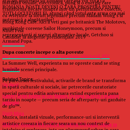
arătăm împreună cu românii care mă vor vota că
instalatii vizuale, electronica, punk si o energie care
ROMÂNIA POATE DEVENI O ȚARĂ PROSPERĂ PENTRU
transforma fiecare noapte intr-un performance colectiv,
TOȚI LOCUITORII EI, atunci când votul este arma cea mai
cu referinte la locuri legendare precum Madam Wong’s si
puternică a alegătorilor!
Hong Kong Cafe. Aici ii veti gasi pe britanicii The Molotovs,
punkistele coreene Sailor Honeymoon, precum si
Ninel Peia
reprezentanti ai scenei alternative locale, Getchoo si
Candidat la alegerile prezidențiale 2019
Armand Popa.
comunicat
Dupa concerte incepe o alta poveste
un-presedinte-ca-niciunul-program-electoral_001
La Summer Well, experienta nu se opreste cand se sting
notariat
luminile scenei principale.
Related Topics:
Pe parcursul festivalului, activarile de brand se transforma
Up Next
in spatii culturale si sociale, iar petrecerile curatoriate
special pentru editia aniversara extind experienta pana
Concert Bryan Adams la Cluj-Napoca. Ce piesă surpriză a pregătit
tarziu in noapte — precum seria de afterparty-uri gazduite
publicului
de glo™.
Don't Miss
Muzica, instalatii vizuale, performance-uri si interventii
artistice creeaza in fiecare seara un nou context de
Metrorex: Accesul Ã®n staÅ£ia de metrou CrÃ¢ngaÅi, comun cu
intalnire si explorare, intr-un playground urban in care