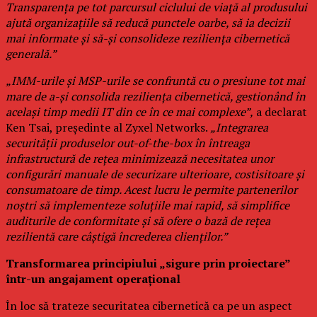
Transparența pe tot parcursul ciclului de viață al produsului
ajută organizațiile să reducă punctele oarbe, să ia decizii
mai informate și să-și consolideze reziliența cibernetică
generală.”
„IMM-urile și MSP-urile se confruntă cu o presiune tot mai
mare de a-și consolida reziliența cibernetică, gestionând în
același timp medii IT din ce în ce mai complexe”,
a declarat
Ken Tsai, președinte al Zyxel Networks.
„Integrarea
securității produselor out-of-the-box în întreaga
infrastructură de rețea minimizează necesitatea unor
configurări manuale de securizare ulterioare, costisitoare și
consumatoare de timp. Acest lucru le permite partenerilor
noștri să implementeze soluțiile mai rapid, să simplifice
auditurile de conformitate și să ofere o bază de rețea
rezilientă care câștigă încrederea clienților.”
Transformarea principiului „sigure prin proiectare”
într-un angajament operațional
În loc să trateze securitatea cibernetică ca pe un aspect