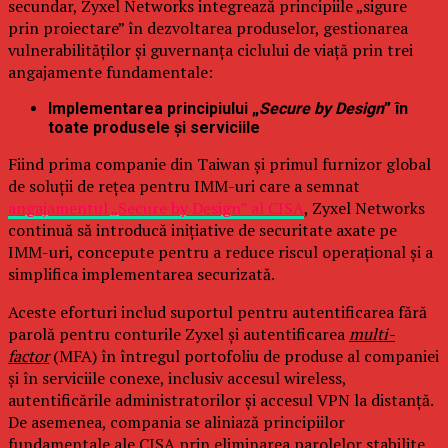
secundar, Zyxel Networks integrează principiile „sigure
prin proiectare” în dezvoltarea produselor, gestionarea
vulnerabilităților și guvernanța ciclului de viață prin trei
angajamente fundamentale:
Implementarea principiului „
Secure by Design
” în
toate produsele și serviciile
Fiind prima companie din Taiwan și primul furnizor global
de soluții de rețea pentru IMM-uri care a semnat
angajamentul „Secure by Design” al CISA
, Zyxel Networks
continuă să introducă inițiative de securitate axate pe
IMM-uri, concepute pentru a reduce riscul operațional și a
simplifica implementarea securizată.
Aceste eforturi includ suportul pentru autentificarea fără
parolă pentru conturile Zyxel și autentificarea
multi-
factor
(MFA) în întregul portofoliu de produse al companiei
și în serviciile conexe, inclusiv accesul wireless,
autentificările administratorilor și accesul VPN la distanță.
De asemenea, compania se aliniază principiilor
fundamentale ale CISA prin eliminarea parolelor stabilite