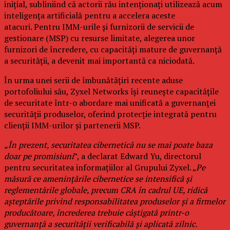
inițial, subliniind că actorii rău intenționați utilizează acum
inteligența artificială pentru a accelera aceste
atacuri. Pentru IMM-urile și furnizorii de servicii de
gestionare (MSP) cu resurse limitate, alegerea unor
furnizori de încredere, cu capacități mature de guvernanță
a securității, a devenit mai importantă ca niciodată.
În urma unei serii de îmbunătățiri recente aduse
portofoliului său, Zyxel Networks își reunește capacitățile
de securitate într-o abordare mai unificată a guvernanței
securității produselor, oferind protecție integrată pentru
clienții IMM-urilor și partenerii MSP.
„În prezent, securitatea cibernetică nu se mai poate baza
doar pe promisiuni
”, a declarat Edward Yu, directorul
pentru securitatea informațiilor al Grupului Zyxel. „
Pe
măsură ce amenințările cibernetice se intensifică și
reglementările globale, precum CRA în cadrul UE, ridică
așteptările privind responsabilitatea produselor și a firmelor
producătoare, încrederea trebuie câștigată printr-o
guvernanță a securității verificabilă și aplicată zilnic.