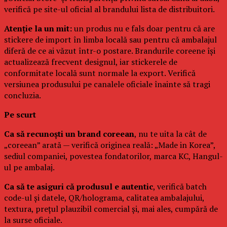
verifică pe site-ul oficial al brandului lista de distribuitori.
Atenție la un mit:
un produs nu e fals doar pentru că are
stickere de import în limba locală sau pentru că ambalajul
diferă de ce ai văzut într-o postare. Brandurile coreene își
actualizează frecvent designul, iar stickerele de
conformitate locală sunt normale la export. Verifică
versiunea produsului pe canalele oficiale înainte să tragi
concluzia.
Pe scurt
Ca să recunoști un brand coreean
, nu te uita la cât de
„coreean” arată — verifică originea reală: „Made in Korea”,
sediul companiei, povestea fondatorilor, marca KC, Hangul-
ul pe ambalaj.
Ca să te asiguri că produsul e autentic
, verifică batch
code-ul și datele, QR/holograma, calitatea ambalajului,
textura, prețul plauzibil comercial și, mai ales, cumpără de
la surse oficiale.