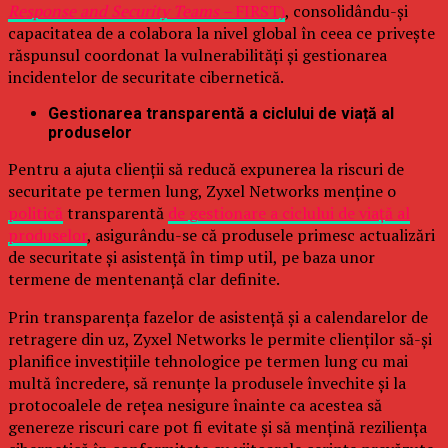
Response and Security Teams –
FIRST)
, consolidându-și
capacitatea de a colabora la nivel global în ceea ce privește
răspunsul coordonat la vulnerabilități și gestionarea
incidentelor de securitate cibernetică.
Gestionarea transparentă a ciclului de viață al
produselor
Pentru a ajuta clienții să reducă expunerea la riscuri de
securitate pe termen lung, Zyxel Networks menține o
politică
transparentă
de gestionare a ciclului de viață al
produselor
, asigurându-se că produsele primesc actualizări
de securitate și asistență în timp util, pe baza unor
termene de mentenanță clar definite.
Prin transparența fazelor de asistență și a calendarelor de
retragere din uz, Zyxel Networks le permite clienților să-și
planifice investițiile tehnologice pe termen lung cu mai
multă încredere, să renunțe la produsele învechite și la
protocoalele de rețea nesigure înainte ca acestea să
genereze riscuri care pot fi evitate și să mențină reziliența