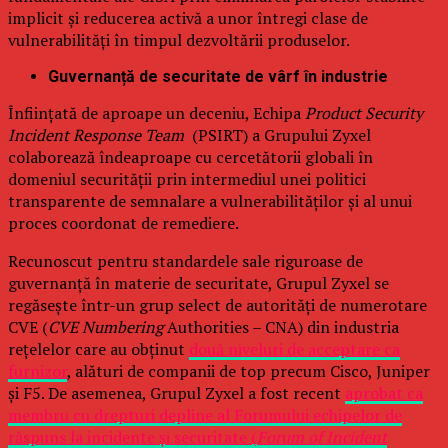
implicit și reducerea activă a unor întregi clase de
vulnerabilități în timpul dezvoltării produselor.
Guvernanță de securitate de vârf în industrie
Înființată de aproape un deceniu, Echipa
Product Security
Incident Response Team
(PSIRT) a Grupului Zyxel
colaborează îndeaproape cu cercetătorii globali în
domeniul securității prin intermediul unei politici
transparente de semnalare a vulnerabilităților și al unui
proces coordonat de remediere.
Recunoscut pentru standardele sale riguroase de
guvernanță în materie de securitate, Grupul Zyxel se
regăsește într-un grup select de autorități de numerotare
CVE (
CVE Numbering
Authorities – CNA) din industria
rețelelor care au obținut
două niveluri de acceptare ca
furnizor
, alături de companii de top precum Cisco, Juniper
și F5. De asemenea, Grupul Zyxel a fost recent
aprobat ca
membru cu drepturi depline al Forumului echipelor de
răspuns la incidente și securitate (
Forum of Incident