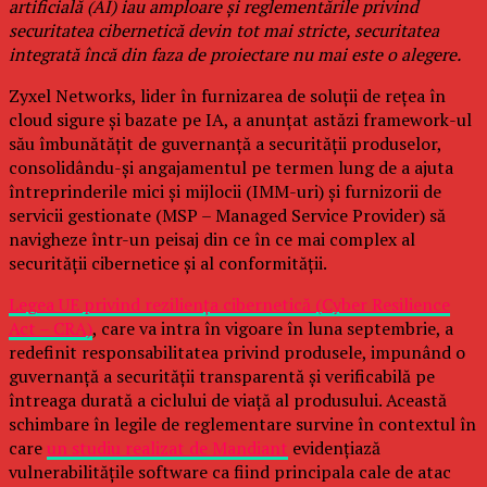
artificială (AI) iau amploare și reglementările privind
securitatea cibernetică devin tot mai stricte, securitatea
integrată încă din faza de proiectare nu mai este o alegere.
Zyxel Networks, lider în furnizarea de soluții de rețea în
cloud sigure și bazate pe IA, a anunțat astăzi framework-ul
său îmbunătățit de guvernanță a securității produselor,
consolidându-și angajamentul pe termen lung de a ajuta
întreprinderile mici și mijlocii (IMM-uri) și furnizorii de
servicii gestionate (MSP – Managed Service Provider) să
navigheze într-un peisaj din ce în ce mai complex al
securității cibernetice și al conformității.
Legea UE privind reziliența cibernetică (Cyber Resilience
Act – CRA)
, care va intra în vigoare în luna septembrie, a
redefinit responsabilitatea privind produsele, impunând o
guvernanță a securității transparentă și verificabilă pe
întreaga durată a ciclului de viață al produsului. Această
schimbare în legile de reglementare survine în contextul în
care
un studiu realizat de Mandiant
evidențiază
vulnerabilitățile software ca fiind principala cale de atac