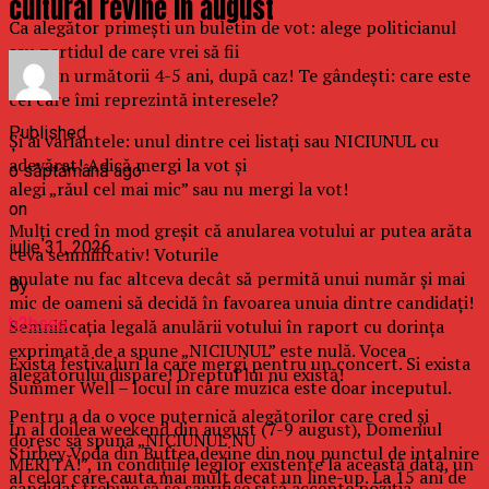
cultural revine in august
Ca alegător primești un buletin de vot: alege politicianul
sau partidul de care vrei să fii
furat în următorii 4-5 ani, după caz! Te gândești: care este
cel care îmi reprezintă interesele?
Published
Și ai variantele: unul dintre cei listați sau NICIUNUL cu
adevărat! Adică mergi la vot și
o săptămână ago
alegi „răul cel mai mic” sau nu mergi la vot!
on
Mulți cred în mod greșit că anularea votului ar putea arăta
iulie 31, 2026
ceva semnificativ! Voturile
anulate nu fac altceva decât să permită unui număr și mai
By
mic de oameni să decidă în favoarea unuia dintre candidați!
b2bseo
Semnificația legală anulării votului în raport cu dorința
exprimată de a spune „NICIUNUL” este nulă. Vocea
Exista festivaluri la care mergi pentru un concert. Si exista
alegătorului dispare! Dreptul lui nu există!
Summer Well – locul in care muzica este doar inceputul.
Pentru a da o voce puternică alegătorilor care cred și
In al doilea weekend din august (7-9 august), Domeniul
doresc să spună „NICIUNUL NU
Stirbey Voda din Buftea devine din nou punctul de intalnire
MERITĂ!”, în condițiile legilor existente la această dată, un
al celor care cauta mai mult decat un line-up. La 15 ani de
candidat trebuie să se sacrifice și să accepte poziția