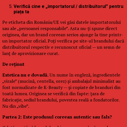
Verifică cine e „importatorul / distribuitorul” pentru
piața ta
Pe eticheta din România/UE vei găsi datele importatorului
sau ale „persoanei responsabile”. Asta nu-ți spune direct
originea, dar un brand coreean serios ajunge la tine printr-
un importator oficial. Poți verifica pe site-ul brandului dacă
distribuitorul respectiv e recunoscut oficial — un semn de
lanț de aprovizionare curat.
De reținut
Estetica nu e dovadă.
Un nume în engleză, ingredientele
„virale” (mucină, centella, orez) și ambalajul minimalist au
fost normalizate de K-Beauty — și copiate de branduri din
toată lumea. Originea se verifică din fapte: țara de
fabricație, sediul brandului, povestea reală a fondatorilor.
Nu din „vibe”.
Partea 2: Este produsul coreean autentic sau fals?