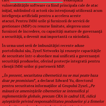
care
un studiu realizat de Mandiant
evidențiază
vulnerabilitățile software ca fiind principala cale de atac
inițial, subliniind că actorii rău intenționați utilizează acum
inteligența artificială pentru a accelera aceste
atacuri. Pentru IMM-urile și furnizorii de servicii de
gestionare (MSP) cu resurse limitate, alegerea unor
furnizori de încredere, cu capacități mature de guvernanță
a securității, a devenit mai importantă ca niciodată.
În urma unei serii de îmbunătățiri recente aduse
portofoliului său, Zyxel Networks își reunește capacitățile
de securitate într-o abordare mai unificată a guvernanței
securității produselor, oferind protecție integrată pentru
clienții IMM-urilor și partenerii MSP.
„În prezent, securitatea cibernetică nu se mai poate baza
doar pe promisiuni
”, a declarat Edward Yu, directorul
pentru securitatea informațiilor al Grupului Zyxel. „
Pe
măsură ce amenințările cibernetice se intensifică și
reglementările globale, precum CRA în cadrul UE, ridică
așteptările privind responsabilitatea produselor și a firmelor