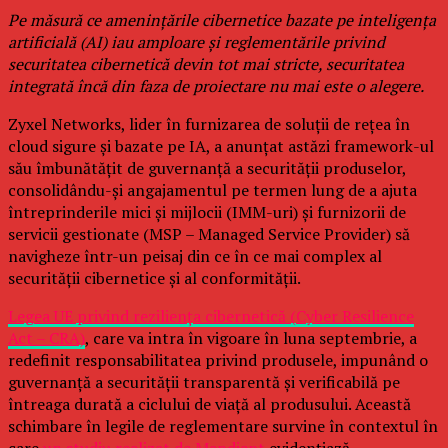
Pe măsură ce amenințările cibernetice bazate pe inteligența
artificială (AI) iau amploare și reglementările privind
securitatea cibernetică devin tot mai stricte, securitatea
integrată încă din faza de proiectare nu mai este o alegere.
Zyxel Networks, lider în furnizarea de soluții de rețea în
cloud sigure și bazate pe IA, a anunțat astăzi framework-ul
său îmbunătățit de guvernanță a securității produselor,
consolidându-și angajamentul pe termen lung de a ajuta
întreprinderile mici și mijlocii (IMM-uri) și furnizorii de
servicii gestionate (MSP – Managed Service Provider) să
navigheze într-un peisaj din ce în ce mai complex al
securității cibernetice și al conformității.
Legea UE privind reziliența cibernetică (Cyber Resilience
Act – CRA)
, care va intra în vigoare în luna septembrie, a
redefinit responsabilitatea privind produsele, impunând o
guvernanță a securității transparentă și verificabilă pe
întreaga durată a ciclului de viață al produsului. Această
schimbare în legile de reglementare survine în contextul în