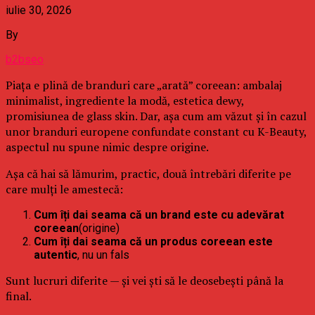
iulie 30, 2026
By
b2bseo
Piața e plină de branduri care „arată” coreean: ambalaj
minimalist, ingrediente la modă, estetica dewy,
promisiunea de glass skin. Dar, așa cum am văzut și în cazul
unor branduri europene confundate constant cu K-Beauty,
aspectul nu spune nimic despre origine.
Așa că hai să lămurim, practic, două întrebări diferite pe
care mulți le amestecă:
Cum îți dai seama că un brand este cu adevărat
coreean
(origine)
Cum îți dai seama că un produs coreean este
autentic
, nu un fals
Sunt lucruri diferite — și vei ști să le deosebești până la
final.