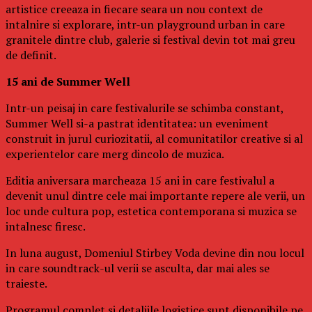
artistice creeaza in fiecare seara un nou context de
intalnire si explorare, intr-un playground urban in care
granitele dintre club, galerie si festival devin tot mai greu
de definit.
15 ani de Summer Well
Intr-un peisaj in care festivalurile se schimba constant,
Summer Well si-a pastrat identitatea: un eveniment
construit in jurul curiozitatii, al comunitatilor creative si al
experientelor care merg dincolo de muzica.
Editia aniversara marcheaza 15 ani in care festivalul a
devenit unul dintre cele mai importante repere ale verii, un
loc unde cultura pop, estetica contemporana si muzica se
intalnesc firesc.
In luna august, Domeniul Stirbey Voda devine din nou locul
in care soundtrack-ul verii se asculta, dar mai ales se
traieste.
Programul complet si detaliile logistice sunt disponibile pe