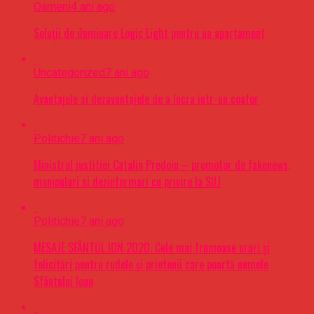
Oameni
4 ani ago
Soluții de iluminare Logic Light pentru un apartament
Uncategorized
7 ani ago
Avantajele si dezavantajele de a lucra intr-un coafor
Politichie
7 ani ago
Ministrul justitiei Catalin Predoiu – promotor de fakenews,
manipulari si dezinformari cu privire la SIIJ
Politichie
7 ani ago
MESAJE SFÂNTUL ION 2020. Cele mai frumoase urări şi
felicitări pentru rudele şi prietenii care poartă numele
Sfântului Ioan