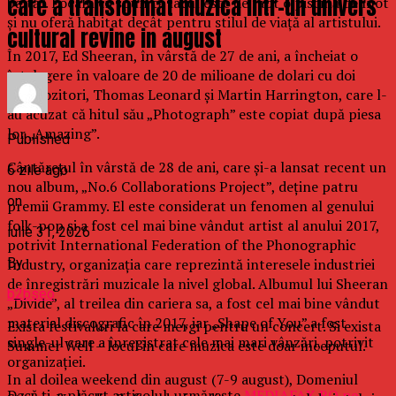
care a transformat muzica intr-un univers
baltă”. Localnicii spun că lacul este de fapt o piscină de înot
şi nu oferă habitat decât pentru stilul de viaţă al artistului.
cultural revine in august
În 2017, Ed Sheeran, în vârstă de 27 de ani, a încheiat o
înţelegere în valoare de 20 de milioane de dolari cu doi
compozitori, Thomas Leonard şi Martin Harrington, care l-
au acuzat că hitul său „Photograph” este copiat după piesa
lor „Amazing”.
Published
Cântăreţul în vârstă de 28 de ani, care şi-a lansat recent un
6 zile ago
nou album, „No.6 Collaborations Project”, deţine patru
on
premii Grammy. El este considerat un fenomen al genului
folk-pop şi a fost cel mai bine vândut artist al anului 2017,
iulie 31, 2026
potrivit International Federation of the Phonographic
By
Industry, organizaţia care reprezintă interesele industriei
de înregistrări muzicale la nivel global. Albumul lui Sheeran
b2bseo
„Divide”, al treilea din cariera sa, a fost cel mai bine vândut
material discografic în 2017, iar „Shape of You” a fost
Exista festivaluri la care mergi pentru un concert. Si exista
single-ul care a înregistrat cele mai mari vânzări, potrivit
Summer Well – locul in care muzica este doar inceputul.
organizaţiei.
In al doilea weekend din august (7-9 august), Domeniul
Dacă ţi-a plăcut articolul, urmăreşte
MEDIAFAX.RO pe