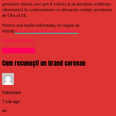
genereze riscuri care pot fi evitate și să mențină reziliența
cibernetică în conformitate cu viitoarele cerințe prevăzute
de CRA al UE.
Pentru mai multe informații, vă rugăm să
vizitați
https://www.zyxel.com/global/en
Continue Reading
Uncategorized
Cum recunoști un brand coreean
Published
7 zile ago
on