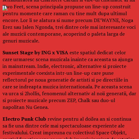
Two Feet, scena principala propune un line-up construit
pentru momente care raman cu tine mult dupa ultimul
encore. Lor li se alatura si nume precum DE’WAYNE, Noga
Erez sau Jalen Ngonda, trei dintre cele mai interesante voci
ale muzicii contemporane, acoperind o paleta larga de
genuri muzicale.
Sunset Stage by ING x VISA
este spatiul dedicat celor
care urmaresc scena muzicala inainte ca aceasta sa ajunga
in mainstream. Indie, electronic, alternative si proiecte
experimentale coexista intr-un line-up care pune
reflectorul pe noua generatie de artisti si pe directiile in
care se indreapta muzica internationala. Pe aceasta scena
va urca si 2hollis, fenomenul alternativ al noii generatii, dar
si proiecte muzicale precum ZEP, Chalk sau duo-ul
napolitan Nu Genea.
Electro Punk Club
revine pentru al doilea an si continua
sa fie una dintre cele mai spectaculoase experiente ale
festivalului. Creat impreuna cu colectivul Space Objekt,