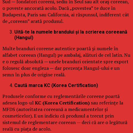
Sud — fondatori coreeni, sediu în Seul sau alt oraș coreean,
o poveste ancorată acolo. Dacă „povestea” te duce în
Budapesta, Paris sau California, ai răspunsul, indiferent cât
de „coreean” arată produsul.
Uită-te la numele brandului și la scrierea coreeană
(Hangul)
Multe branduri coreene autentice poartă și numele în
alfabet coreean (Hangul) pe ambalaj, alături de cel latin. Nu
e o regulă absolută — unele branduri orientate spre export
folosesc doar engleza — dar prezența Hangul-ului e un
semn în plus de origine reală.
Caută marca KC (Korea Certification)
Produsele conforme cu reglementările coreene poartă
adesea logo-ul
KC (Korea Certification)
sau referințe la
MFDS (autoritatea coreeană a medicamentelor și
cosmeticelor). E un indiciu că produsul a trecut prin
sistemul de reglementare coreean — deci că are o legătură
reală cu piața de acolo.