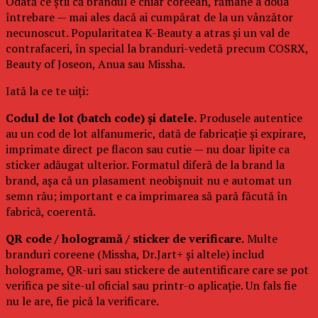
Odată ce știi că brandul e chiar coreean, rămâne a doua
întrebare — mai ales dacă ai cumpărat de la un vânzător
necunoscut. Popularitatea K-Beauty a atras și un val de
contrafaceri, în special la branduri-vedetă precum COSRX,
Beauty of Joseon, Anua sau Missha.
Iată la ce te uiți:
Codul de lot (batch code) și datele.
Produsele autentice
au un cod de lot alfanumeric, dată de fabricație și expirare,
imprimate direct pe flacon sau cutie — nu doar lipite ca
sticker adăugat ulterior. Formatul diferă de la brand la
brand, așa că un plasament neobișnuit nu e automat un
semn rău; important e ca imprimarea să pară făcută în
fabrică, coerentă.
QR code / hologramă / sticker de verificare.
Multe
branduri coreene (Missha, Dr.Jart+ și altele) includ
holograme, QR-uri sau stickere de autentificare care se pot
verifica pe site-ul oficial sau printr-o aplicație. Un fals fie
nu le are, fie pică la verificare.