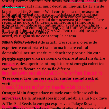
Stirbey Voda din Buftea devine din nou punctul de intalnire
FACEBOOK »
al celor care cauta mai mult decat un line-up. La 15 ani de
la prima editie, Summer Well continua sa defineasca un
Conținutul website-ului www.mediafax.ro este destinat
mod diferit de a experimenta cultura contemporana,
exclusiv informării și uzului dumneavoastră personal. Este
reunind muzica, arta, design, arhitectura temporara,
interzisă
republicarea conținutului acestui site în lipsa
gastronomie si comunitati creative intr-un festival care si-a
unui acord din partea MEDIAFAX. Pentru a obține acest
construit propriul univers.
acord, vă rugăm să ne contactați la adresa
vanzari@mediafax.ro.
Anul acesta, peste 20 de artisti, trei scene si o serie de
experiente curatoriate transforma fiecare colt al
domeniului intr-un spatiu cu identitate proprie. Nu este
doar despre cine urca pe scena, ci despre atmosfera dintre
Related Topics:
concerte, descoperirile intamplatoare si energia colectiva
Up Next
care face ca fiecare editie sa fie diferita.
Nu e liniÅte Ã®n noua alianÅ£Ä ALDE – Pro RomÃ¢nia. Deputat: ‘Noi
Trei scene. Trei universuri. Un singur soundtrack al
ne vedem de drumul nostru, ei sÄ rÄmÃ¢nÄ Ã®mpreunÄ Ã®n
verii.
alianÅ£a Ã®n care au cÃ¢Åtigat alegerile’ – Stiri pe surse
Orange Main Stage
aduce numele care definesc editia
Don't Miss
aniversara. De la intensitatea inconfundabila a lui Nick Cave
& The Bad Seeds la energia exploziva a Palaye Royale,
Bancul zilei: Englezii și Brexit-ul
sensibilitatea lui Charlotte Cardin si vibe-ul cinematic al lui