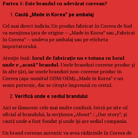
Partea 1: Este brandul cu adevărat coreean?
Caută „Made in Korea” pe ambalaj
Cel mai direct indiciu. Un produs fabricat în Coreea de Sud
va menționa țara de origine — „Made in Korea” sau „Fabricat
în Coreea” — undeva pe ambalaj sau pe eticheta
importatorului.
Atenție însă:
locul de fabricație nu e totuna cu locul
unde e „acasă” brandul.
Unele branduri coreene produc și
în alte țări, iar unele branduri non-coreene produc în
Coreea (așa-numitul ODM/OEM). „Made in Korea” e un
semn puternic, dar se citește împreună cu restul.
Verifică unde e sediul brandului
Aici se lămuresc cele mai multe confuzii. Intră pe site-ul
oficial al brandului, la secțiunea „About” / „Our story”, și
caută unde a fost fondat și unde își are sediul compania.
Un brand coreean autentic va avea rădăcinile în Coreea de