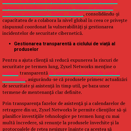
membru cu drepturi depline al Forumului echipelor de
răspuns la incidente și securitate (
Forum of Incident
Response and Security Teams –
FIRST)
, consolidându-și
capacitatea de a colabora la nivel global în ceea ce privește
răspunsul coordonat la vulnerabilități și gestionarea
incidentelor de securitate cibernetică.
Gestionarea transparentă a ciclului de viață al
produselor
Pentru a ajuta clienții să reducă expunerea la riscuri de
securitate pe termen lung, Zyxel Networks menține o
politică
transparentă
de gestionare a ciclului de viață al
produselor
, asigurându-se că produsele primesc actualizări
de securitate și asistență în timp util, pe baza unor
termene de mentenanță clar definite.
Prin transparența fazelor de asistență și a calendarelor de
retragere din uz, Zyxel Networks le permite clienților să-și
planifice investițiile tehnologice pe termen lung cu mai
multă încredere, să renunțe la produsele învechite și la
protocoalele de rețea nesigure înainte ca acestea să