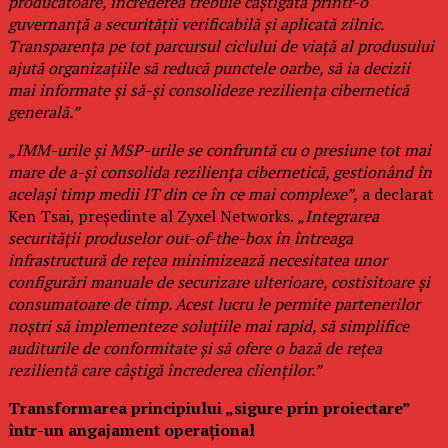
producătoare, încrederea trebuie câștigată printr-o
guvernanță a securității verificabilă și aplicată zilnic.
Transparența pe tot parcursul ciclului de viață al produsului
ajută organizațiile să reducă punctele oarbe, să ia decizii
mai informate și să-și consolideze reziliența cibernetică
generală.”
„IMM-urile și MSP-urile se confruntă cu o presiune tot mai
mare de a-și consolida reziliența cibernetică, gestionând în
același timp medii IT din ce în ce mai complexe”,
a declarat
Ken Tsai, președinte al Zyxel Networks.
„Integrarea
securității produselor out-of-the-box în întreaga
infrastructură de rețea minimizează necesitatea unor
configurări manuale de securizare ulterioare, costisitoare și
consumatoare de timp. Acest lucru le permite partenerilor
noștri să implementeze soluțiile mai rapid, să simplifice
auditurile de conformitate și să ofere o bază de rețea
rezilientă care câștigă încrederea clienților.”
Transformarea principiului „sigure prin proiectare”
într-un angajament operațional