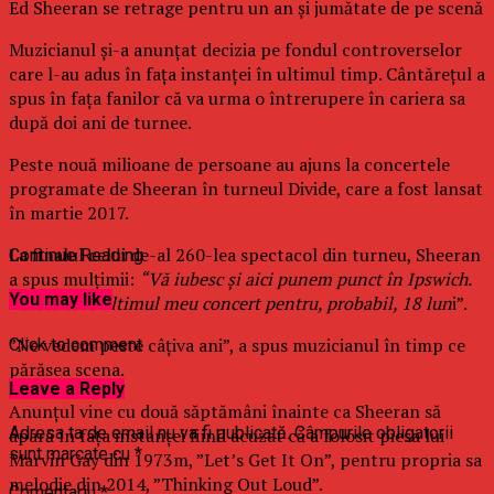
Ed Sheeran se retrage pentru un an şi jumătate de pe scenă
Muzicianul şi-a anunţat decizia pe fondul controverselor
care l-au adus în faţa instanţei în ultimul timp. Cântăreţul a
spus în faţa fanilor că va urma o întrerupere în cariera sa
după doi ani de turnee.
Peste nouă milioane de persoane au ajuns la concertele
programate de Sheeran în turneul Divide, care a fost lansat
în martie 2017.
La finalul celui de-al 260-lea spectacol din turneu, Sheeran
Continue Reading
a spus mulţimii:
“Vă iubesc şi aici punem punct în Ipswich.
You may like
Acesta este ultimul meu concert pentru, probabil, 18 lun
i”.
”Ne vedem peste câţiva ani”, a spus muzicianul în timp ce
Click to comment
părăsea scena.
Leave a Reply
Anunţul vine cu două săptămâni înainte ca Sheeran să
Adresa ta de email nu va fi publicată.
Câmpurile obligatorii
apară în faţa instanţei fiind acuzat că a folosit piesa lui
sunt marcate cu
*
Marvin Gay din 1973m, ”Let’s Get It On”, pentru propria sa
melodie din 2014, ”Thinking Out Loud”.
Comentariu
*