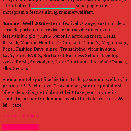
site-ul oficial
www.summerwell.ro
si pe pagina de
Instagram a festivalului @summerwellfest.
Summer Well 2026
este un festival Orange, sustinut de o
serie de parteneri care dau forma si vibe universului
festivalului: glo™, ING, Peroni Nastro Azzurro, Ursus,
Bacardi, Martini, Hendrick’s Gin, Jack Daniel’s, Mega Image,
Pepsi, Fashion Days, alpro, Transalpina, vitamin aqua,
Lay’s, e-on, FABIZ, Bucharest Business School, biciclop,
syoss, Persil, Sensodyne, InterContinental Athénée Palace,
alka, Secom.
Abonamentele pot fi achizitionate de pe summerwell.ro, la
pretul de 513 lei + taxe. De asemenea, sunt disponibile si
bilete de o zi la pretul de 351 lei + taxe pentru vineri si
sambata, iar pentru duminica costul biletului este de 426
lei + taxe.
Continue Reading
Uncategorized