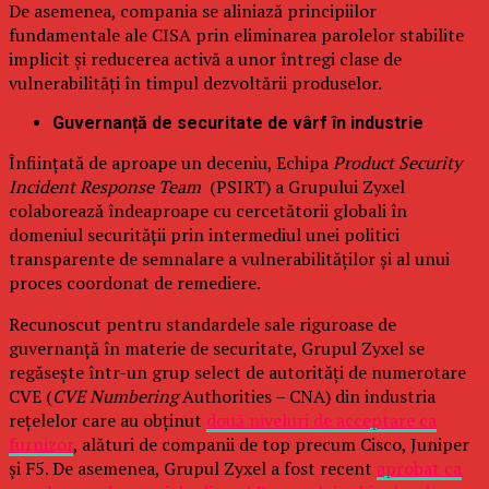
De asemenea, compania se aliniază principiilor
fundamentale ale CISA prin eliminarea parolelor stabilite
implicit și reducerea activă a unor întregi clase de
vulnerabilități în timpul dezvoltării produselor.
Guvernanță de securitate de vârf în industrie
Înființată de aproape un deceniu, Echipa
Product Security
Incident Response Team
(PSIRT) a Grupului Zyxel
colaborează îndeaproape cu cercetătorii globali în
domeniul securității prin intermediul unei politici
transparente de semnalare a vulnerabilităților și al unui
proces coordonat de remediere.
Recunoscut pentru standardele sale riguroase de
guvernanță în materie de securitate, Grupul Zyxel se
regăsește într-un grup select de autorități de numerotare
CVE (
CVE Numbering
Authorities – CNA) din industria
rețelelor care au obținut
două niveluri de acceptare ca
furnizor
, alături de companii de top precum Cisco, Juniper
și F5. De asemenea, Grupul Zyxel a fost recent
aprobat ca