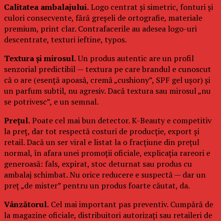
Calitatea ambalajului.
Logo centrat și simetric, fonturi și
culori consecvente, fără greșeli de ortografie, materiale
premium, print clar. Contrafacerile au adesea logo-uri
descentrate, texturi ieftine, typos.
Textura și mirosul.
Un produs autentic are un profil
senzorial predictibil — textura pe care brandul e cunoscut
că o are (esență apoasă, cremă „cushiony”, SPF gel ușor) și
un parfum subtil, nu agresiv. Dacă textura sau mirosul „nu
se potrivesc”, e un semnal.
Prețul.
Poate cel mai bun detector. K-Beauty e competitiv
la preț, dar tot respectă costuri de producție, export și
retail. Dacă un ser viral e listat la o fracțiune din prețul
normal, în afara unei promoții oficiale, explicația rareori e
generoasă: fals, expirat, stoc deturnat sau produs cu
ambalaj schimbat. Nu orice reducere e suspectă — dar un
preț „de mister” pentru un produs foarte căutat, da.
Vânzătorul.
Cel mai important pas preventiv. Cumpără de
la magazine oficiale, distribuitori autorizați sau retaileri de