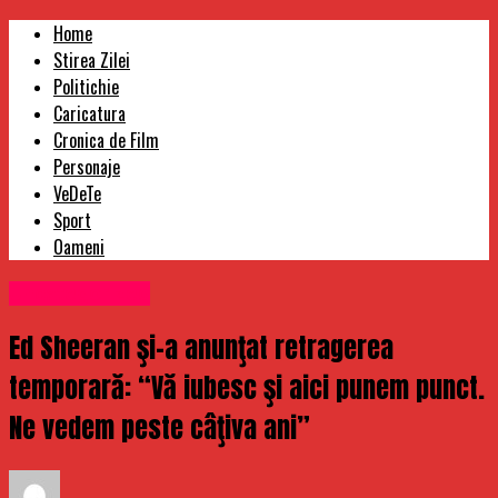
Home
Stirea Zilei
Politichie
Caricatura
Cronica de Film
Personaje
VeDeTe
Sport
Oameni
Uncategorized
Ed Sheeran şi-a anunţat retragerea
temporară: “Vă iubesc şi aici punem punct.
Ne vedem peste câţiva ani”