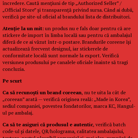
încredere. Caută mențiuni de tip „Authorized Seller” /
„Official Store” și transparență privind sursa. Când ai dubii,
verifică pe site-ul oficial al brandului lista de distribuitori.
Atenție la un mit:
un produs nu e fals doar pentru că are
stickere de import în limba locală sau pentru că ambalajul
diferă de ce ai văzut într-o postare. Brandurile coreene își
actualizează frecvent designul, iar stickerele de
conformitate locală sunt normale la export. Verifică
versiunea produsului pe canalele oficiale înainte să tragi
concluzia.
Pe scurt
Ca să recunoști un brand coreean
, nu te uita la cât de
„coreean” arată — verifică originea reală: „Made in Korea”,
sediul companiei, povestea fondatorilor, marca KC, Hangul-
ul pe ambalaj.
Ca să te asiguri că produsul e autentic
, verifică batch
code-ul și datele, QR/holograma, calitatea ambalajului,
textura, prețul plauzibil comercial și, mai ales, cumpără de