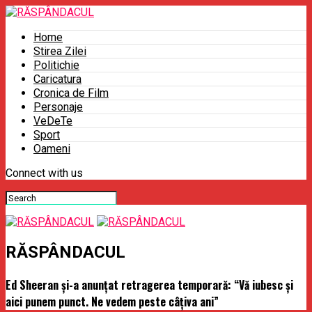
Home
Stirea Zilei
Politichie
Caricatura
Cronica de Film
Personaje
VeDeTe
Sport
Oameni
Connect with us
RĂSPÂNDACUL
Ed Sheeran şi-a anunţat retragerea temporară: “Vă iubesc şi
aici punem punct. Ne vedem peste câţiva ani”