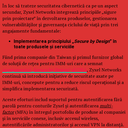
În loc să trateze securitatea cibernetică ca pe un aspect
secundar, Zyxel Networks integrează principiile „sigure
prin proiectare” în dezvoltarea produselor, gestionarea
vulnerabilităților și guvernanța ciclului de viață prin trei
angajamente fundamentale:
Implementarea principiului „
Secure by Design
” în
toate produsele și serviciile
Fiind prima companie din Taiwan și primul furnizor global
de soluții de rețea pentru IMM-uri care a semnat
angajamentul „Secure by Design” al CISA
, Zyxel Networks
continuă să introducă inițiative de securitate axate pe
IMM-uri, concepute pentru a reduce riscul operațional și a
simplifica implementarea securizată.
Aceste eforturi includ suportul pentru autentificarea fără
parolă pentru conturile Zyxel și autentificarea
multi-
factor
(MFA) în întregul portofoliu de produse al companiei
și în serviciile conexe, inclusiv accesul wireless,
autentificările administratorilor și accesul VPN la distanță.