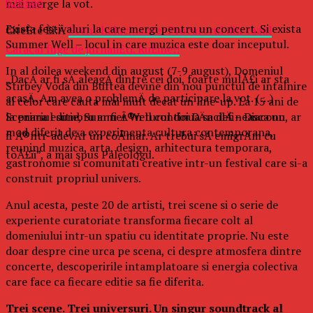
mai merge la vot.
b2bseo
Exista festivaluri la care mergi pentru un concert. Si exista
CiteÈte Èi:Â
Scene halucinante: Procurorul din cazul
Summer Well – locul in care muzica este doar inceputul.
Caracal fuge de jurnaliÈti. RuÈine!!
In al doilea weekend din august (7-9 august), Domeniul
„DacÄ ar fi sÄ aleagÄ dintre cei doi, foarte mulÅ£i ar sta
Stirbey Voda din Buftea devine din nou punctul de intalnire
acasÄ. Am avea o problemÄ de participare la vot. (…)
al celor care cauta mai mult decat un line-up. La 15 ani de
la prima editie, Summer Well continua sa defineasca un
Scenariul sumbru ar fi Ã®n turul doi DÄncilÄ – Diaconu, ar
mod diferit de a experimenta cultura contemporana,
fi Ã®ntr-adevÄr un coÅmar. Ar trebui sÄ emigrÄm cu
reunind muzica, arta, design, arhitectura temporara,
toÅ£ii”, a mai spus Paleologu.
gastronomie si comunitati creative intr-un festival care si-a
construit propriul univers.
Anul acesta, peste 20 de artisti, trei scene si o serie de
experiente curatoriate transforma fiecare colt al
domeniului intr-un spatiu cu identitate proprie. Nu este
doar despre cine urca pe scena, ci despre atmosfera dintre
concerte, descoperirile intamplatoare si energia colectiva
care face ca fiecare editie sa fie diferita.
Trei scene. Trei universuri. Un singur soundtrack al