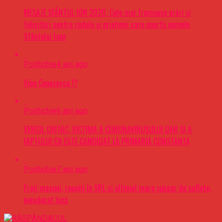
MESAJE SFÂNTUL ION 2020. Cele mai frumoase urări şi
felicitări pentru rudele şi prietenii care poartă numele
Sfântului Ioan
Politichie
4 ani ago
Vine Ceaușescu !?
Politichie
6 ani ago
VERGIL CHITAC, VICTIMA A CORONAVIRUSULUI DAR SI A
FAPTULUI CA ESTE CANDIDAT LA PRIMARIA CONSTANTA
Politichie
7 ani ago
Frați masoni, reuniți în SRL si ultimul mare șpăgar de suflete,
nejudecat încă