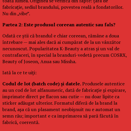
toată lumea. Originea se verifică din fapte: țara de
fabricație, sediul brandului, povestea reală a fondatorilor.
Nu din „vibe”.
Partea 2: Este produsul coreean autentic sau fals?
Odată ce știi că brandul e chiar coreean, rămâne a doua
întrebare — mai ales dacă ai cumpărat de la un vânzător
necunoscut. Popularitatea K-Beauty a atras și un val de
contrafaceri, în special la branduri-vedetă precum COSRX,
Beauty of Joseon, Anua sau Missha.
Iată la ce te uiți:
Codul de lot (batch code) și datele.
Produsele autentice
au un cod de lot alfanumeric, dată de fabricație și expirare,
imprimate direct pe flacon sau cutie — nu doar lipite ca
sticker adăugat ulterior. Formatul diferă de la brand la
brand, așa că un plasament neobișnuit nu e automat un
semn rău; important e ca imprimarea să pară făcută în
fabrică, coerentă.