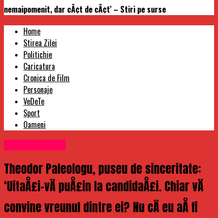
nemaipomenit, dar cÃ¢t de cÃ¢t’ – Stiri pe surse
Home
Stirea Zilei
Politichie
Caricatura
Cronica de Film
Personaje
VeDeTe
Sport
Oameni
Uncategorized
Theodor Paleologu, puseu de sinceritate:
‘UitaÅ£i-vÄ puÅ£in la candidaÅ£i. Chiar vÄ
convine vreunul dintre ei? Nu cÄ eu aÅ fi