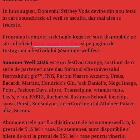
In luna august, Domeniul Stirbey Voda devine din nou locul
in care soundtrack-ul verii se asculta, dar mai ales se
traieste.
Programul complet si detaliile logistice sunt disponibile pe
site-ul oficial
www.summerwell.ro
si pe pagina de
Instagram a festivalului @summerwellfest.
Summer Well 2026
este un festival Orange, sustinut de o
serie de parteneri care dau forma si vibe universului
festivalului: glo™, ING, Peroni Nastro Azzurro, Ursus,
Bacardi, Martini, Hendrick’s Gin, Jack Daniel’s, Mega Image,
Pepsi, Fashion Days, alpro, Transalpina, vitamin aqua,
Lay’s, e-on, FABIZ, Bucharest Business School, biciclop,
syoss, Persil, Sensodyne, InterContinental Athénée Palace,
alka, Secom.
Abonamentele pot fi achizitionate de pe summerwell.ro, la
pretul de 513 lei + taxe. De asemenea, sunt disponibile si
bilete de o zi la pretul de 351 lei + taxe pentru vineri si