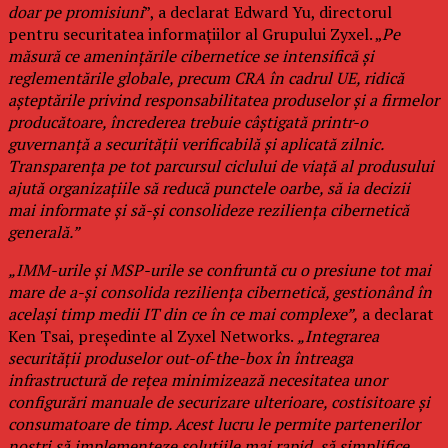
doar pe promisiuni
”, a declarat Edward Yu, directorul
pentru securitatea informațiilor al Grupului Zyxel. „
Pe
măsură ce amenințările cibernetice se intensifică și
reglementările globale, precum CRA în cadrul UE, ridică
așteptările privind responsabilitatea produselor și a firmelor
producătoare, încrederea trebuie câștigată printr-o
guvernanță a securității verificabilă și aplicată zilnic.
Transparența pe tot parcursul ciclului de viață al produsului
ajută organizațiile să reducă punctele oarbe, să ia decizii
mai informate și să-și consolideze reziliența cibernetică
generală.”
„IMM-urile și MSP-urile se confruntă cu o presiune tot mai
mare de a-și consolida reziliența cibernetică, gestionând în
același timp medii IT din ce în ce mai complexe”,
a declarat
Ken Tsai, președinte al Zyxel Networks.
„Integrarea
securității produselor out-of-the-box în întreaga
infrastructură de rețea minimizează necesitatea unor
configurări manuale de securizare ulterioare, costisitoare și
consumatoare de timp. Acest lucru le permite partenerilor
noștri să implementeze soluțiile mai rapid, să simplifice