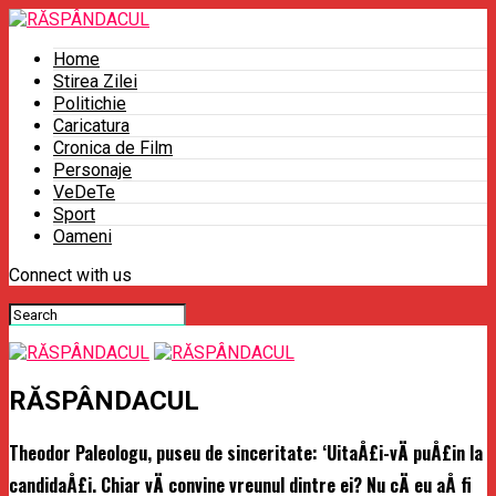
Home
Stirea Zilei
Politichie
Caricatura
Cronica de Film
Personaje
VeDeTe
Sport
Oameni
Connect with us
RĂSPÂNDACUL
Theodor Paleologu, puseu de sinceritate: ‘UitaÅ£i-vÄ puÅ£in la
candidaÅ£i. Chiar vÄ convine vreunul dintre ei? Nu cÄ eu aÅ fi