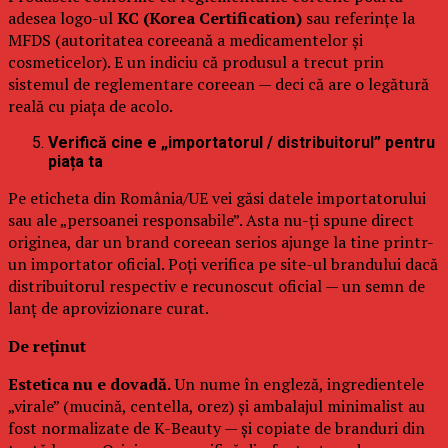
adesea logo-ul
KC (Korea Certification)
sau referințe la
MFDS (autoritatea coreeană a medicamentelor și
cosmeticelor). E un indiciu că produsul a trecut prin
sistemul de reglementare coreean — deci că are o legătură
reală cu piața de acolo.
Verifică cine e „importatorul / distribuitorul” pentru
piața ta
Pe eticheta din România/UE vei găsi datele importatorului
sau ale „persoanei responsabile”. Asta nu-ți spune direct
originea, dar un brand coreean serios ajunge la tine printr-
un importator oficial. Poți verifica pe site-ul brandului dacă
distribuitorul respectiv e recunoscut oficial — un semn de
lanț de aprovizionare curat.
De reținut
Estetica nu e dovadă.
Un nume în engleză, ingredientele
„virale” (mucină, centella, orez) și ambalajul minimalist au
fost normalizate de K-Beauty — și copiate de branduri din