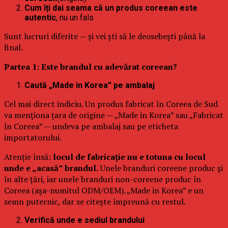
Cum îți dai seama că un produs coreean este
autentic
, nu un fals
Sunt lucruri diferite — și vei ști să le deosebești până la
final.
Partea 1: Este brandul cu adevărat coreean?
Caută „Made in Korea” pe ambalaj
Cel mai direct indiciu. Un produs fabricat în Coreea de Sud
va menționa țara de origine — „Made in Korea” sau „Fabricat
în Coreea” — undeva pe ambalaj sau pe eticheta
importatorului.
Atenție însă:
locul de fabricație nu e totuna cu locul
unde e „acasă” brandul.
Unele branduri coreene produc și
în alte țări, iar unele branduri non-coreene produc în
Coreea (așa-numitul ODM/OEM). „Made in Korea” e un
semn puternic, dar se citește împreună cu restul.
Verifică unde e sediul brandului