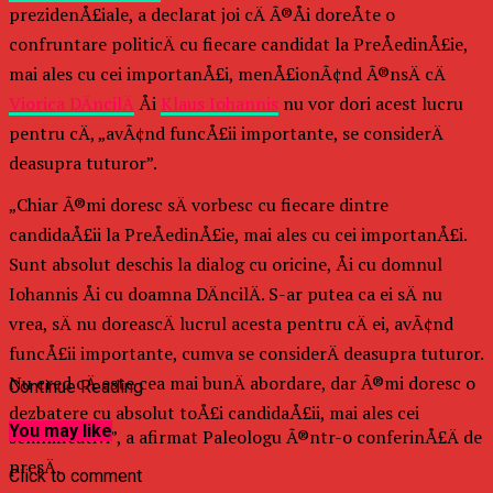
prezidenÅ£iale, a declarat joi cÄ Ã®Åi doreÅte o
confruntare politicÄ cu fiecare candidat la PreÅedinÅ£ie,
mai ales cu cei importanÅ£i, menÅ£ionÃ¢nd Ã®nsÄ cÄ
Viorica DÄncilÄ
Åi
Klaus Iohannis
nu vor dori acest lucru
pentru cÄ, „avÃ¢nd funcÅ£ii importante, se considerÄ
deasupra tuturor”.
„Chiar Ã®mi doresc sÄ vorbesc cu fiecare dintre
candidaÅ£ii la PreÅedinÅ£ie, mai ales cu cei importanÅ£i.
Sunt absolut deschis la dialog cu oricine, Åi cu domnul
Iohannis Åi cu doamna DÄncilÄ. S-ar putea ca ei sÄ nu
vrea, sÄ nu doreascÄ lucrul acesta pentru cÄ ei, avÃ¢nd
funcÅ£ii importante, cumva se considerÄ deasupra tuturor.
Nu cred cÄ este cea mai bunÄ abordare, dar Ã®mi doresc o
Continue Reading
dezbatere cu absolut toÅ£i candidaÅ£ii, mai ales cei
You may like
semnificativi”, a afirmat Paleologu Ã®ntr-o conferinÅ£Ä de
presÄ.
Click to comment