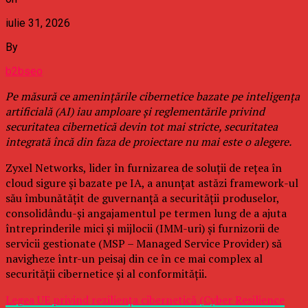
iulie 31, 2026
By
b2bseo
Pe măsură ce amenințările cibernetice bazate pe inteligența
artificială (AI) iau amploare și reglementările privind
securitatea cibernetică devin tot mai stricte, securitatea
integrată încă din faza de proiectare nu mai este o alegere.
Zyxel Networks, lider în furnizarea de soluții de rețea în
cloud sigure și bazate pe IA, a anunțat astăzi framework-ul
său îmbunătățit de guvernanță a securității produselor,
consolidându-și angajamentul pe termen lung de a ajuta
întreprinderile mici și mijlocii (IMM-uri) și furnizorii de
servicii gestionate (MSP – Managed Service Provider) să
navigheze într-un peisaj din ce în ce mai complex al
securității cibernetice și al conformității.
Legea UE privind reziliența cibernetică (Cyber Resilience