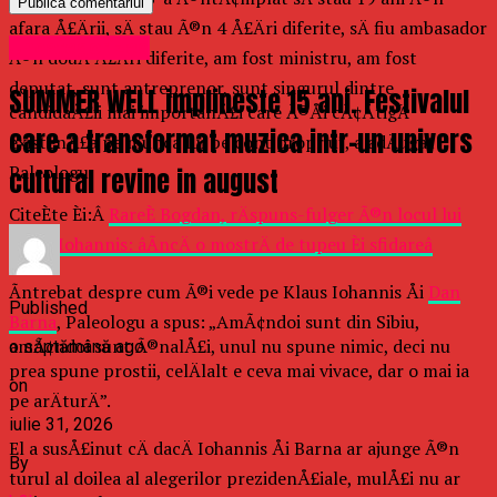
afara Å£Ärii, sÄ stau Ã®n 4 Å£Äri diferite, sÄ fiu ambasador
Uncategorized
Ã®n douÄ Å£Äri diferite, am fost ministru, am fost
deputat, sunt antreprenor, sunt singurul dintre
SUMMER WELL implineste 15 ani. Festivalul
candidaÅ£ii mai importanÅ£i care Ã®Åi cÃ¢ÅtigÄ
care a transformat muzica intr-un univers
existenÅ£a pe munca lui pe cont propriu”, a adÄugat
Paleologu.
cultural revine in august
CiteÈte Èi:Â
RareÈ Bogdan, rÄspuns-fulger Ã®n locul lui
Klaus Iohannis: âÃncÄ o mostrÄ de tupeu Èi sfidareâ
Ãntrebat despre cum Ã®i vede pe Klaus Iohannis Åi
Dan
Published
Barna
, Paleologu a spus: „AmÃ¢ndoi sunt din Sibiu,
amÃ¢ndoi sunt Ã®nalÅ£i, unul nu spune nimic, deci nu
o săptămână ago
prea spune prostii, celÄlalt e ceva mai vivace, dar o mai ia
on
pe arÄturÄ”.
iulie 31, 2026
El a susÅ£inut cÄ dacÄ Iohannis Åi Barna ar ajunge Ã®n
By
turul al doilea al alegerilor prezidenÅ£iale, mulÅ£i nu ar