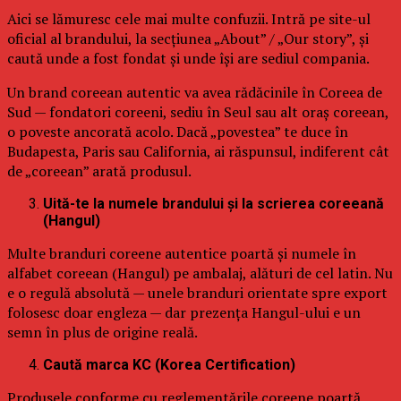
Aici se lămuresc cele mai multe confuzii. Intră pe site-ul
oficial al brandului, la secțiunea „About” / „Our story”, și
caută unde a fost fondat și unde își are sediul compania.
Un brand coreean autentic va avea rădăcinile în Coreea de
Sud — fondatori coreeni, sediu în Seul sau alt oraș coreean,
o poveste ancorată acolo. Dacă „povestea” te duce în
Budapesta, Paris sau California, ai răspunsul, indiferent cât
de „coreean” arată produsul.
Uită-te la numele brandului și la scrierea coreeană
(Hangul)
Multe branduri coreene autentice poartă și numele în
alfabet coreean (Hangul) pe ambalaj, alături de cel latin. Nu
e o regulă absolută — unele branduri orientate spre export
folosesc doar engleza — dar prezența Hangul-ului e un
semn în plus de origine reală.
Caută marca KC (Korea Certification)
Produsele conforme cu reglementările coreene poartă