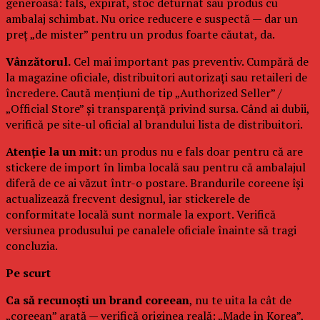
generoasă: fals, expirat, stoc deturnat sau produs cu
ambalaj schimbat. Nu orice reducere e suspectă — dar un
preț „de mister” pentru un produs foarte căutat, da.
Vânzătorul.
Cel mai important pas preventiv. Cumpără de
la magazine oficiale, distribuitori autorizați sau retaileri de
încredere. Caută mențiuni de tip „Authorized Seller” /
„Official Store” și transparență privind sursa. Când ai dubii,
verifică pe site-ul oficial al brandului lista de distribuitori.
Atenție la un mit:
un produs nu e fals doar pentru că are
stickere de import în limba locală sau pentru că ambalajul
diferă de ce ai văzut într-o postare. Brandurile coreene își
actualizează frecvent designul, iar stickerele de
conformitate locală sunt normale la export. Verifică
versiunea produsului pe canalele oficiale înainte să tragi
concluzia.
Pe scurt
Ca să recunoști un brand coreean
, nu te uita la cât de
„coreean” arată — verifică originea reală: „Made in Korea”,