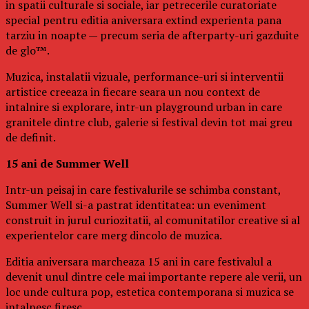
in spatii culturale si sociale, iar petrecerile curatoriate
special pentru editia aniversara extind experienta pana
tarziu in noapte — precum seria de afterparty-uri gazduite
de glo™.
Muzica, instalatii vizuale, performance-uri si interventii
artistice creeaza in fiecare seara un nou context de
intalnire si explorare, intr-un playground urban in care
granitele dintre club, galerie si festival devin tot mai greu
de definit.
15 ani de Summer Well
Intr-un peisaj in care festivalurile se schimba constant,
Summer Well si-a pastrat identitatea: un eveniment
construit in jurul curiozitatii, al comunitatilor creative si al
experientelor care merg dincolo de muzica.
Editia aniversara marcheaza 15 ani in care festivalul a
devenit unul dintre cele mai importante repere ale verii, un
loc unde cultura pop, estetica contemporana si muzica se
intalnesc firesc.