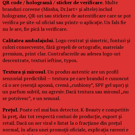
QR code / hologramă / sticker de verificare.
Multe
branduri coreene (Missha, Dr.Jart+ și altele) includ
holograme, QR-uri sau stickere de autentificare care se pot
verifica pe site-ul oficial sau printr-o aplicație. Un fals fie
nu le are, fie pică la verificare.
Calitatea ambalajului.
Logo centrat și simetric, fonturi și
culori consecvente, fără greșeli de ortografie, materiale
premium, print clar. Contrafacerile au adesea logo-uri
descentrate, texturi ieftine, typos.
Textura și mirosul.
Un produs autentic are un profil
senzorial predictibil — textura pe care brandul e cunoscut
că o are (esență apoasă, cremă „cushiony”, SPF gel ușor) și
un parfum subtil, nu agresiv. Dacă textura sau mirosul „nu
se potrivesc”, e un semnal.
Prețul.
Poate cel mai bun detector. K-Beauty e competitiv
la preț, dar tot respectă costuri de producție, export și
retail. Dacă un ser viral e listat la o fracțiune din prețul
normal, în afara unei promoții oficiale, explicația rareori e