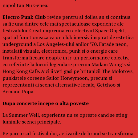
napolitan Nu Genea.
Electro Punk Club
revine pentru al doilea an si continua
sa fie una dintre cele mai spectaculoase experiente ale
festivalului. Creat impreuna cu colectivul Space Objekt,
spatiul functioneaza ca un club imersiv inspirat de estetica
underground a Los Angeles-ului anilor ’70. Fatade neon,
instalatii vizuale, electronica, punk si o energie care
transforma fiecare noapte intr-un performance colectiv,
cu referinte la locuri legendare precum Madam Wong’s si
Hong Kong Cafe. Aici ii veti gasi pe britanicii The Molotovs,
punkistele coreene Sailor Honeymoon, precum si
reprezentanti ai scenei alternative locale, Getchoo si
Armand Popa.
Dupa concerte incepe o alta poveste
La Summer Well, experienta nu se opreste cand se sting
luminile scenei principale.
Pe parcursul festivalului, activarile de brand se transforma