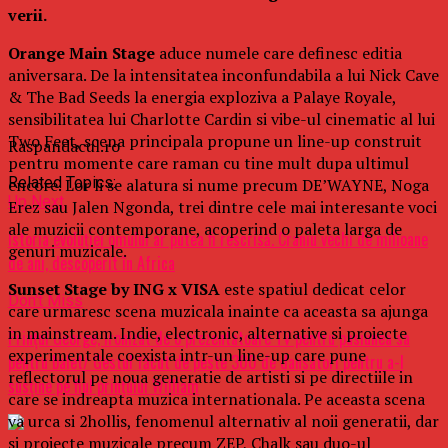
verii.
Orange Main Stage
aduce numele care definesc editia
aniversara. De la intensitatea inconfundabila a lui Nick Cave
& The Bad Seeds la energia exploziva a Palaye Royale,
sensibilitatea lui Charlotte Cardin si vibe-ul cinematic al lui
Two Feet, scena principala propune un line-up construit
Raspandacul.ro
pentru momente care raman cu tine mult dupa ultimul
Related Topics:
encore. Lor li se alatura si nume precum DE’WAYNE, Noga
Up Next
Erez sau Jalen Ngonda, trei dintre cele mai interesante voci
ale muzicii contemporane, acoperind o paleta larga de
Istoria evoluţiei omului ar putea fi rescrisă. Craniu vechi de milioane
genuri muzicale.
de ani, descoperit în Africa
Sunset Stage by ING x VISA
este spatiul dedicat celor
Don't Miss
care urmaresc scena muzicala inainte ca aceasta sa ajunga
in mainstream. Indie, electronic, alternative si proiecte
Prinţul George, ironizat de o prezentatoare TV pentru pasiunea sa
experimentale coexista intr-un line-up care pune
pentru balet/ Gestul făcut de peste 300 de dansatori pentru a-l
reflectorul pe noua generatie de artisti si pe directiile in
susţine pe fiul prinţului William
care se indreapta muzica internationala. Pe aceasta scena
va urca si 2hollis, fenomenul alternativ al noii generatii, dar
si proiecte muzicale precum ZEP, Chalk sau duo-ul