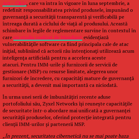
Act – CRA)
, care va intra în vigoare în luna septembrie, a
redefinit responsabilitatea privind produsele, impunând o
guvernanță a securității transparentă și verificabilă pe
întreaga durată a ciclului de viață al produsului. Această
schimbare în legile de reglementare survine în contextul în
care
un studiu realizat de Mandiant
evidențiază
vulnerabilitățile software ca fiind principala cale de atac
inițial, subliniind că actorii rău intenționați utilizează acum
inteligența artificială pentru a accelera aceste
atacuri. Pentru IMM-urile și furnizorii de servicii de
gestionare (MSP) cu resurse limitate, alegerea unor
furnizori de încredere, cu capacități mature de guvernanță
a securității, a devenit mai importantă ca niciodată.
În urma unei serii de îmbunătățiri recente aduse
portofoliului său, Zyxel Networks își reunește capacitățile
de securitate într-o abordare mai unificată a guvernanței
securității produselor, oferind protecție integrată pentru
clienții IMM-urilor și partenerii MSP.
„În prezent, securitatea cibernetică nu se mai poate baza