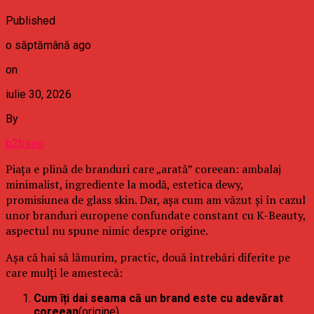
Published
o săptămână ago
on
iulie 30, 2026
By
b2bseo
Piața e plină de branduri care „arată” coreean: ambalaj
minimalist, ingrediente la modă, estetica dewy,
promisiunea de glass skin. Dar, așa cum am văzut și în cazul
unor branduri europene confundate constant cu K-Beauty,
aspectul nu spune nimic despre origine.
Așa că hai să lămurim, practic, două întrebări diferite pe
care mulți le amestecă:
Cum îți dai seama că un brand este cu adevărat
coreean
(origine)