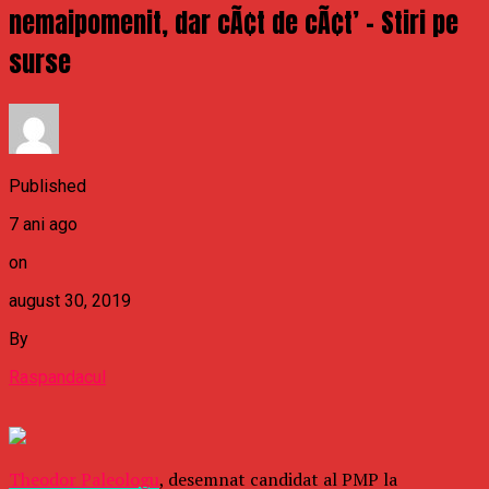
nemaipomenit, dar cÃ¢t de cÃ¢t’ – Stiri pe
surse
Published
7 ani ago
on
august 30, 2019
By
Raspandacul
Theodor Paleologu
, desemnat candidat al PMP la