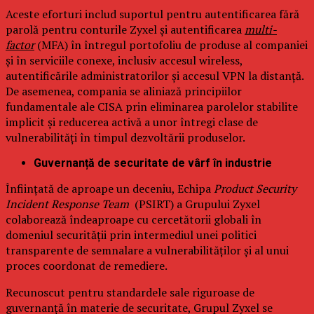
Aceste eforturi includ suportul pentru autentificarea fără
parolă pentru conturile Zyxel și autentificarea
multi-
factor
(MFA) în întregul portofoliu de produse al companiei
și în serviciile conexe, inclusiv accesul wireless,
autentificările administratorilor și accesul VPN la distanță.
De asemenea, compania se aliniază principiilor
fundamentale ale CISA prin eliminarea parolelor stabilite
implicit și reducerea activă a unor întregi clase de
vulnerabilități în timpul dezvoltării produselor.
Guvernanță de securitate de vârf în industrie
Înființată de aproape un deceniu, Echipa
Product Security
Incident Response Team
(PSIRT) a Grupului Zyxel
colaborează îndeaproape cu cercetătorii globali în
domeniul securității prin intermediul unei politici
transparente de semnalare a vulnerabilităților și al unui
proces coordonat de remediere.
Recunoscut pentru standardele sale riguroase de
guvernanță în materie de securitate, Grupul Zyxel se