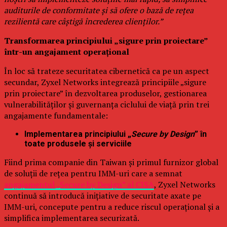
auditurile de conformitate și să ofere o bază de rețea
rezilientă care câștigă încrederea clienților.”
Transformarea principiului „sigure prin proiectare”
într-un angajament operațional
În loc să trateze securitatea cibernetică ca pe un aspect
secundar, Zyxel Networks integrează principiile „sigure
prin proiectare” în dezvoltarea produselor, gestionarea
vulnerabilităților și guvernanța ciclului de viață prin trei
angajamente fundamentale:
Implementarea principiului „
Secure by Design
” în
toate produsele și serviciile
Fiind prima companie din Taiwan și primul furnizor global
de soluții de rețea pentru IMM-uri care a semnat
angajamentul „Secure by Design” al CISA
, Zyxel Networks
continuă să introducă inițiative de securitate axate pe
IMM-uri, concepute pentru a reduce riscul operațional și a
simplifica implementarea securizată.