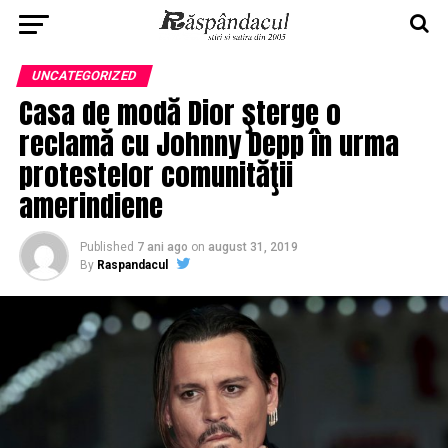
UNCATEGORIZED
Casa de modă Dior şterge o
reclamă cu Johnny Depp în urma
protestelor comunităţii
amerindiene
Published
7 ani ago
on
august 31, 2019
By
Raspandacul