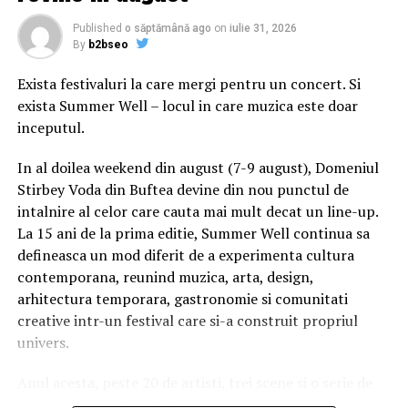
Actorului i s-a reproşat că dă dovadă de insensibilitate
Published
o săptămână ago
on
iulie 31, 2026
înfăţişând băştinaşii americani într-o reclamă pentru un
By
b2bseo
parfum numit ”Sauvage” care face trimitere la cuvântul
”săbatic” folosit în mod depreciativ în stereotipurile
Exista festivaluri la care mergi pentru un concert. Si
legate de comunitate.
exista Summer Well – locul in care muzica este doar
inceputul.
„Aventura unui om care îşi revendică sufletul şi intră în
legătură cu natura sa profundă”, prezenta Dior
In al doilea weekend din august (7-9 august), Domeniul
videoclipul filmat în Canyonlands, unde au locuit
Stirbey Voda din Buftea devine din nou punctul de
triburile Ute, the Apache şi Navajo. Casa de modă nu a
intalnire al celor care cauta mai mult decat un line-up.
anunţat oficial retragerea reclamei dar videoclipul a fost
La 15 ani de la prima editie, Summer Well continua sa
şters de pe mai multe platforme online.
defineasca un mod diferit de a experimenta cultura
contemporana, reunind muzica, arta, design,
Dacă ţi-a plăcut articolul, urmăreşte
MEDIAFAX.RO pe
arhitectura temporara, gastronomie si comunitati
FACEBOOK »
creative intr-un festival care si-a construit propriul
univers.
Conținutul website-ului www.mediafax.ro este destinat
exclusiv informării și uzului dumneavoastră personal.
Anul acesta, peste 20 de artisti, trei scene si o serie de
Este
interzisă
republicarea conținutului acestui site în
experiente curatoriate transforma fiecare colt al