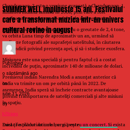
Chandrayaan-2 este o versiune avansată a Chandrayaan-1,
SUMMER WELL implineste 15 ani. Festivalul
misiunea indiană lansată în 2008, prin care a fost
care a transformat muzica intr-un univers
confirmată prezenţa moleculelor de apă pe Lună.
cultural revine in august
Modulul spaţial Chandrayaan-2, cu o greutate de 2,4 tone,
va orbita Luna timp de aproximativ un an, urmând să
realizeze fotografii ale suprafeţei satelitului, în căutarea
unor indicii privind prezenţa apei, şi să-i studieze exosfera.
Misiunea este una specială şi pentru faptul că a costat
Published
incredibil de puţin, aproximativ 140 de milioane de dolari.
o săptămână ago
Premierul indian Narendra Modi a anunţat anterior că
India va trimite un om pe orbită până în 2022. De
on
asemenea, India speră să încheie contracte avantajoase
iulie 31, 2026
privind transportarea de sateliţi comerciali şi alte misiuni
în spaţiu.
By
b2bseo
Exista festivaluri la care mergi pentru un concert. Si exista
Dacă ţi-a plăcut articolul, urmăreşte
MEDIAFAX.RO pe