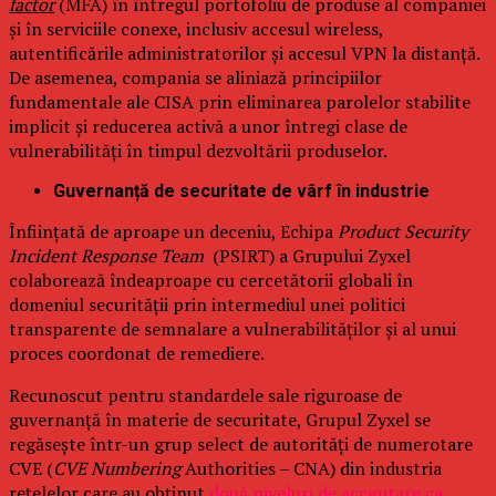
factor
(MFA) în întregul portofoliu de produse al companiei
și în serviciile conexe, inclusiv accesul wireless,
autentificările administratorilor și accesul VPN la distanță.
De asemenea, compania se aliniază principiilor
fundamentale ale CISA prin eliminarea parolelor stabilite
implicit și reducerea activă a unor întregi clase de
vulnerabilități în timpul dezvoltării produselor.
Guvernanță de securitate de vârf în industrie
Înființată de aproape un deceniu, Echipa
Product Security
Incident Response Team
(PSIRT) a Grupului Zyxel
colaborează îndeaproape cu cercetătorii globali în
domeniul securității prin intermediul unei politici
transparente de semnalare a vulnerabilităților și al unui
proces coordonat de remediere.
Recunoscut pentru standardele sale riguroase de
guvernanță în materie de securitate, Grupul Zyxel se
regăsește într-un grup select de autorități de numerotare
CVE (
CVE Numbering
Authorities – CNA) din industria
rețelelor care au obținut
două niveluri de acceptare ca