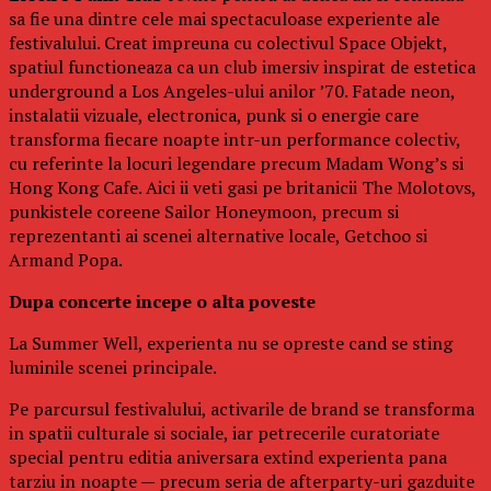
sa fie una dintre cele mai spectaculoase experiente ale
festivalului. Creat impreuna cu colectivul Space Objekt,
spatiul functioneaza ca un club imersiv inspirat de estetica
underground a Los Angeles-ului anilor ’70. Fatade neon,
instalatii vizuale, electronica, punk si o energie care
transforma fiecare noapte intr-un performance colectiv,
cu referinte la locuri legendare precum Madam Wong’s si
Hong Kong Cafe. Aici ii veti gasi pe britanicii The Molotovs,
punkistele coreene Sailor Honeymoon, precum si
reprezentanti ai scenei alternative locale, Getchoo si
Armand Popa.
Dupa concerte incepe o alta poveste
La Summer Well, experienta nu se opreste cand se sting
luminile scenei principale.
Pe parcursul festivalului, activarile de brand se transforma
in spatii culturale si sociale, iar petrecerile curatoriate
special pentru editia aniversara extind experienta pana
tarziu in noapte — precum seria de afterparty-uri gazduite