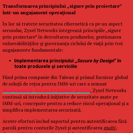
Transformarea principiului „sigure prin proiectare”
într-un angajament operațional
În loc să trateze securitatea cibernetică ca pe un aspect
secundar, Zyxel Networks integrează principiile „sigure
prin proiectare” în dezvoltarea produselor, gestionarea
vulnerabilităților și guvernanța ciclului de viață prin trei
angajamente fundamentale:
Implementarea principiului „
Secure by Design
” în
toate produsele și serviciile
Fiind prima companie din Taiwan și primul furnizor global
de soluții de rețea pentru IMM-uri care a semnat
angajamentul „Secure by Design” al CISA
, Zyxel Networks
continuă să introducă inițiative de securitate axate pe
IMM-uri, concepute pentru a reduce riscul operațional și a
simplifica implementarea securizată.
Aceste eforturi includ suportul pentru autentificarea fără
parolă pentru conturile Zyxel și autentificarea
multi-