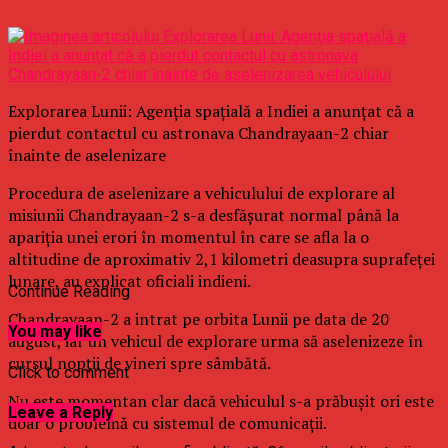
Explorarea Lunii: Agenţia spaţială a Indiei a anunţat că a
pierdut contactul cu astronava Chandrayaan-2 chiar
înainte de aselenizare
Procedura de aselenizare a vehiculului de explorare al
misiunii Chandrayaan-2 s-a desfăşurat normal până la
apariţia unei erori în momentul în care se afla la o
altitudine de aproximativ 2,1 kilometri deasupra suprafeţei
lunare, au explicat oficiali indieni.
Continue Reading
Chandrayaan-2 a intrat pe orbita Lunii pe data de 20
You may like
august, iar un vehicul de explorare urma să aselenizeze în
cursul nopţii de vineri spre sâmbătă.
Click to comment
Nu este momentan clar dacă vehiculul s-a prăbuşit ori este
Leave a Reply
doar o problemă cu sistemul de comunicaţii.