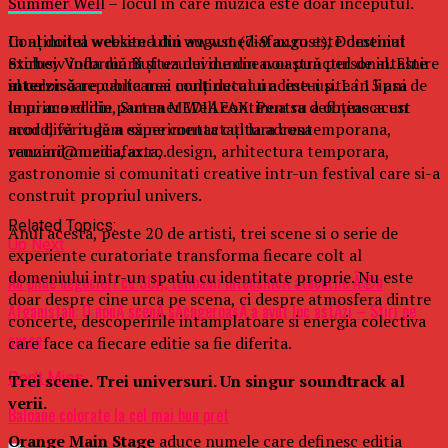
Summer Well – locul in care muzica este doar inceputul.
FACEBOOK »
In al doilea weekend din august (7-9 august), Domeniul
Conținutul website-ului www.mediafax.ro este destinat
Stirbey Voda din Buftea devine din nou punctul de intalnire
exclusiv informării și uzului dumneavoastră personal. Este
al celor care cauta mai mult decat un line-up. La 15 ani de
interzisă
republicarea conținutului acestui site în lipsa
la prima editie, Summer Well continua sa defineasca un
unui acord din partea MEDIAFAX. Pentru a obține acest
mod diferit de a experimenta cultura contemporana,
acord, vă rugăm să ne contactați la adresa
reunind muzica, arta, design, arhitectura temporara,
vanzari@mediafax.ro.
gastronomie si comunitati creative intr-un festival care si-a
construit propriul univers.
Related Topics:
Anul acesta, peste 20 de artisti, trei scene si o serie de
Up Next
experiente curatoriate transforma fiecare colt al
domeniului intr-un spatiu cu identitate proprie. Nu este
Ãn pline negocieri cu SUA, talibanii intensificÄ atacurile Ã®n
doar despre cine urca pe scena, ci despre atmosfera dintre
Afganistan: O nouÄ scenÄ sÃ¢ngeroasÄ a avut loc astÄzi – Stiri pe
concerte, descoperirile intamplatoare si energia colectiva
surse
care face ca fiecare editie sa fie diferita.
Don't Miss
Trei scene. Trei universuri. Un singur soundtrack al
verii.
Baloane colorate la cel mai bun pret
Orange Main Stage
aduce numele care definesc editia