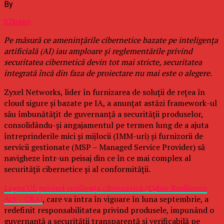
By
b2bseo
Pe măsură ce amenințările cibernetice bazate pe inteligența
artificială (AI) iau amploare și reglementările privind
securitatea cibernetică devin tot mai stricte, securitatea
integrată încă din faza de proiectare nu mai este o alegere.
Zyxel Networks, lider în furnizarea de soluții de rețea în
cloud sigure și bazate pe IA, a anunțat astăzi framework-ul
său îmbunătățit de guvernanță a securității produselor,
consolidându-și angajamentul pe termen lung de a ajuta
întreprinderile mici și mijlocii (IMM-uri) și furnizorii de
servicii gestionate (MSP – Managed Service Provider) să
navigheze într-un peisaj din ce în ce mai complex al
securității cibernetice și al conformității.
Legea UE privind reziliența cibernetică (Cyber Resilience
Act – CRA)
, care va intra în vigoare în luna septembrie, a
redefinit responsabilitatea privind produsele, impunând o
guvernanță a securității transparentă și verificabilă pe