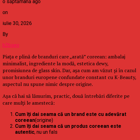
o săptămână ago
on
iulie 30, 2026
By
b2bseo
Piața e plină de branduri care „arată” coreean: ambalaj
minimalist, ingrediente la modă, estetica dewy,
promisiunea de glass skin. Dar, așa cum am văzut și în cazul
unor branduri europene confundate constant cu K-Beauty,
aspectul nu spune nimic despre origine.
Așa că hai să lămurim, practic, două întrebări diferite pe
care mulți le amestecă:
Cum îți dai seama că un brand este cu adevărat
coreean
(origine)
Cum îți dai seama că un produs coreean este
autentic
, nu un fals