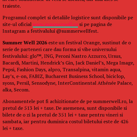
traieste.
Programul complet si detaliile logistice sunt disponibile pe
site-ul oficial
www.summerwell.ro
si pe pagina de
Instagram a festivalului @summerwellfest.
Summer Well 2026
este un festival Orange, sustinut de o
serie de parteneri care dau forma si vibe universului
festivalului: glo™, ING, Peroni Nastro Azzurro, Ursus,
Bacardi, Martini, Hendrick’s Gin, Jack Daniel’s, Mega Image,
Pepsi, Fashion Days, alpro, Transalpina, vitamin aqua,
Lay’s, e-on, FABIZ, Bucharest Business School, biciclop,
syoss, Persil, Sensodyne, InterContinental Athénée Palace,
alka, Secom.
Abonamentele pot fi achizitionate de pe summerwell.ro, la
pretul de 513 lei + taxe. De asemenea, sunt disponibile si
bilete de o zi la pretul de 351 lei + taxe pentru vineri si
sambata, iar pentru duminica costul biletului este de 426
lei + taxe.