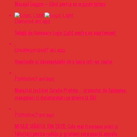
Masajul Lingam – Ghid pentru un orgasm intens
Oameni
4 ani ago
Soluții de iluminare Logic Light pentru un apartament
Uncategorized
7 ani ago
Avantajele si dezavantajele de a lucra intr-un coafor
Politichie
7 ani ago
Ministrul justitiei Catalin Predoiu – promotor de fakenews,
manipulari si dezinformari cu privire la SIIJ
Politichie
7 ani ago
MESAJE SFÂNTUL ION 2020. Cele mai frumoase urări şi
felicitări pentru rudele şi prietenii care poartă numele