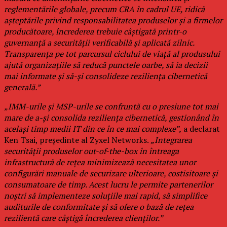
reglementările globale, precum CRA în cadrul UE, ridică
așteptările privind responsabilitatea produselor și a firmelor
producătoare, încrederea trebuie câștigată printr-o
guvernanță a securității verificabilă și aplicată zilnic.
Transparența pe tot parcursul ciclului de viață al produsului
ajută organizațiile să reducă punctele oarbe, să ia decizii
mai informate și să-și consolideze reziliența cibernetică
generală.”
„IMM-urile și MSP-urile se confruntă cu o presiune tot mai
mare de a-și consolida reziliența cibernetică, gestionând în
același timp medii IT din ce în ce mai complexe”,
a declarat
Ken Tsai, președinte al Zyxel Networks.
„Integrarea
securității produselor out-of-the-box în întreaga
infrastructură de rețea minimizează necesitatea unor
configurări manuale de securizare ulterioare, costisitoare și
consumatoare de timp. Acest lucru le permite partenerilor
noștri să implementeze soluțiile mai rapid, să simplifice
auditurile de conformitate și să ofere o bază de rețea
rezilientă care câștigă încrederea clienților.”