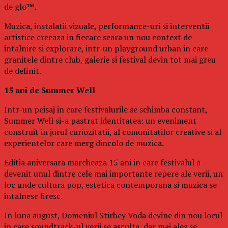
de glo™.
Muzica, instalatii vizuale, performance-uri si interventii
artistice creeaza in fiecare seara un nou context de
intalnire si explorare, intr-un playground urban in care
granitele dintre club, galerie si festival devin tot mai greu
de definit.
15 ani de Summer Well
Intr-un peisaj in care festivalurile se schimba constant,
Summer Well si-a pastrat identitatea: un eveniment
construit in jurul curiozitatii, al comunitatilor creative si al
experientelor care merg dincolo de muzica.
Editia aniversara marcheaza 15 ani in care festivalul a
devenit unul dintre cele mai importante repere ale verii, un
loc unde cultura pop, estetica contemporana si muzica se
intalnesc firesc.
In luna august, Domeniul Stirbey Voda devine din nou locul
in care soundtrack-ul verii se asculta, dar mai ales se