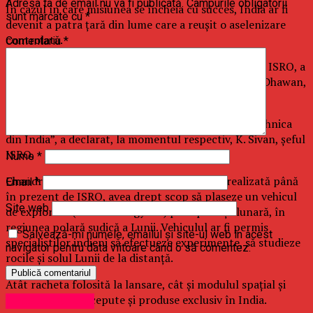
Adresa ta de email nu va fi publicată.
Câmpurile obligatorii
În cazul în care misiunea se încheia cu succes, India ar fi
sunt marcate cu
*
devenit a patra ţară din lume care a reuşit o aselenizare
controlată.
Comentariu
*
Sonda Chandrayaan-2 (Carul Lunii 2), construită de ISRO, a
fost lansată pe 22 iulie de la Centrul Spaţial Satish Dhawan,
situat în statul Andhra Pradesh.
„Este o zi istorică pentru spaţiu, pentru ştiinţa şi tehnica
din India”, a declarat, la momentul respectiv, K. Sivan, şeful
ISRO.
Nume
*
Chandrayaan-2, cea mai sofisticată misiune realizată până
Email
*
în prezent de ISRO, avea drept scop să plaseze un vehicul
Site web
de explorare (roverul Pragyaan) pe suprafaţa lunară, în
regiunea polară sudică a Lunii. Vehiculul ar fi permis
Salvează-mi numele, emailul și site-ul web în acest
specialiştilor indieni să efectueze experimente, să studieze
navigator pentru data viitoare când o să comentez.
rocile şi solul Lunii de la distanţă.
Atât racheta folosită la lansare, cât şi modulul spaţial şi
roverul sunt concepute şi produse exclusiv în India.
Uncategorized