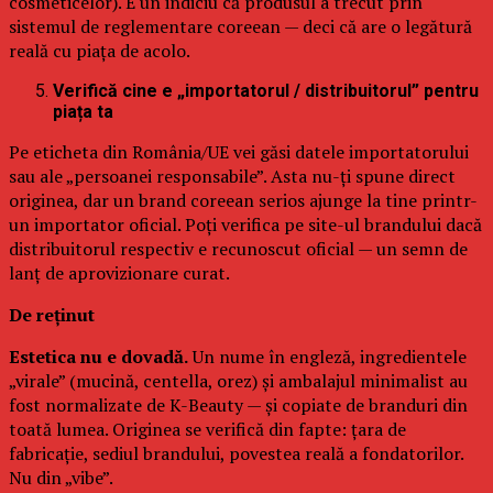
cosmeticelor). E un indiciu că produsul a trecut prin
sistemul de reglementare coreean — deci că are o legătură
reală cu piața de acolo.
Verifică cine e „importatorul / distribuitorul” pentru
piața ta
Pe eticheta din România/UE vei găsi datele importatorului
sau ale „persoanei responsabile”. Asta nu-ți spune direct
originea, dar un brand coreean serios ajunge la tine printr-
un importator oficial. Poți verifica pe site-ul brandului dacă
distribuitorul respectiv e recunoscut oficial — un semn de
lanț de aprovizionare curat.
De reținut
Estetica nu e dovadă.
Un nume în engleză, ingredientele
„virale” (mucină, centella, orez) și ambalajul minimalist au
fost normalizate de K-Beauty — și copiate de branduri din
toată lumea. Originea se verifică din fapte: țara de
fabricație, sediul brandului, povestea reală a fondatorilor.
Nu din „vibe”.