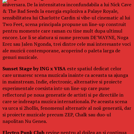
aniversara. De la intensitatea inconfundabila a lui Nick Cave
& The Bad Seeds la energia exploziva a Palaye Royale,
sensibilitatea lui Charlotte Cardin si vibe-ul cinematic al lui
Two Feet, scena principala propune un line-up construit
pentru momente care raman cu tine mult dupa ultimul
encore. Lor li se alatura si nume precum DE’WAYNE, Noga
Erez sau Jalen Ngonda, trei dintre cele mai interesante voci
ale muzicii contemporane, acoperind o paleta larga de
genuri muzicale.
Sunset Stage by ING x VISA
este spatiul dedicat celor
care urmaresc scena muzicala inainte ca aceasta sa ajunga
in mainstream. Indie, electronic, alternative si proiecte
experimentale coexista intr-un line-up care pune
reflectorul pe noua generatie de artisti si pe directiile in
care se indreapta muzica internationala. Pe aceasta scena
va urca si 2hollis, fenomenul alternativ al noii generatii, dar
si proiecte muzicale precum ZEP, Chalk sau duo-ul
napolitan Nu Genea.
Electro Punk Club
revine pentru al doilea an si continua