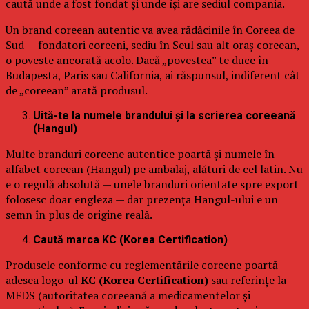
caută unde a fost fondat și unde își are sediul compania.
Un brand coreean autentic va avea rădăcinile în Coreea de
Sud — fondatori coreeni, sediu în Seul sau alt oraș coreean,
o poveste ancorată acolo. Dacă „povestea” te duce în
Budapesta, Paris sau California, ai răspunsul, indiferent cât
de „coreean” arată produsul.
Uită-te la numele brandului și la scrierea coreeană
(Hangul)
Multe branduri coreene autentice poartă și numele în
alfabet coreean (Hangul) pe ambalaj, alături de cel latin. Nu
e o regulă absolută — unele branduri orientate spre export
folosesc doar engleza — dar prezența Hangul-ului e un
semn în plus de origine reală.
Caută marca KC (Korea Certification)
Produsele conforme cu reglementările coreene poartă
adesea logo-ul
KC (Korea Certification)
sau referințe la
MFDS (autoritatea coreeană a medicamentelor și