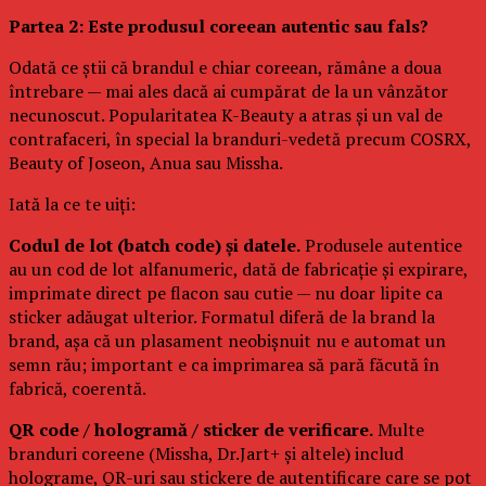
Partea 2: Este produsul coreean autentic sau fals?
Odată ce știi că brandul e chiar coreean, rămâne a doua
întrebare — mai ales dacă ai cumpărat de la un vânzător
necunoscut. Popularitatea K-Beauty a atras și un val de
contrafaceri, în special la branduri-vedetă precum COSRX,
Beauty of Joseon, Anua sau Missha.
Iată la ce te uiți:
Codul de lot (batch code) și datele.
Produsele autentice
au un cod de lot alfanumeric, dată de fabricație și expirare,
imprimate direct pe flacon sau cutie — nu doar lipite ca
sticker adăugat ulterior. Formatul diferă de la brand la
brand, așa că un plasament neobișnuit nu e automat un
semn rău; important e ca imprimarea să pară făcută în
fabrică, coerentă.
QR code / hologramă / sticker de verificare.
Multe
branduri coreene (Missha, Dr.Jart+ și altele) includ
holograme, QR-uri sau stickere de autentificare care se pot