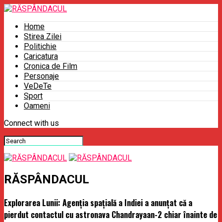
Home
Stirea Zilei
Politichie
Caricatura
Cronica de Film
Personaje
VeDeTe
Sport
Oameni
Connect with us
RĂSPÂNDACUL
Explorarea Lunii: Agenţia spaţială a Indiei a anunţat că a
pierdut contactul cu astronava Chandrayaan-2 chiar înainte de