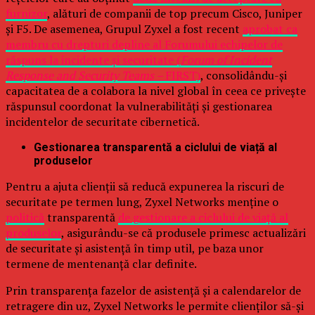
furnizor
, alături de companii de top precum Cisco, Juniper
și F5. De asemenea, Grupul Zyxel a fost recent
aprobat ca
membru cu drepturi depline al Forumului echipelor de
răspuns la incidente și securitate (
Forum of Incident
Response and Security Teams –
FIRST)
, consolidându-și
capacitatea de a colabora la nivel global în ceea ce privește
răspunsul coordonat la vulnerabilități și gestionarea
incidentelor de securitate cibernetică.
Gestionarea transparentă a ciclului de viață al
produselor
Pentru a ajuta clienții să reducă expunerea la riscuri de
securitate pe termen lung, Zyxel Networks menține o
politică
transparentă
de gestionare a ciclului de viață al
produselor
, asigurându-se că produsele primesc actualizări
de securitate și asistență în timp util, pe baza unor
termene de mentenanță clar definite.
Prin transparența fazelor de asistență și a calendarelor de
retragere din uz, Zyxel Networks le permite clienților să-și