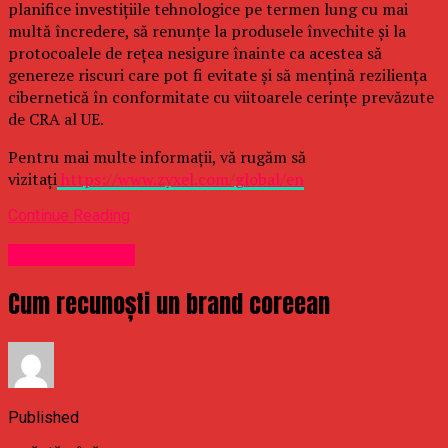
planifice investițiile tehnologice pe termen lung cu mai
multă încredere, să renunțe la produsele învechite și la
protocoalele de rețea nesigure înainte ca acestea să
genereze riscuri care pot fi evitate și să mențină reziliența
cibernetică în conformitate cu viitoarele cerințe prevăzute
de CRA al UE.
Pentru mai multe informații, vă rugăm să
vizitați
https://www.zyxel.com/global/en
Continue Reading
Uncategorized
Cum recunoști un brand coreean
Published