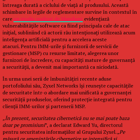
întreaga durată a ciclului de viață al produsului. Această
schimbare în legile de reglementare survine în contextul în
care
un studiu realizat de Mandiant
evidențiază
vulnerabilitățile software ca fiind principala cale de atac
inițial, subliniind că actorii rău intenționați utilizează acum
inteligența artificială pentru a accelera aceste
atacuri. Pentru IMM-urile și furnizorii de servicii de
gestionare (MSP) cu resurse limitate, alegerea unor
furnizori de încredere, cu capacități mature de guvernanță
a securității, a devenit mai importantă ca niciodată.
În urma unei serii de îmbunătățiri recente aduse
portofoliului său, Zyxel Networks își reunește capacitățile
de securitate într-o abordare mai unificată a guvernanței
securității produselor, oferind protecție integrată pentru
clienții IMM-urilor și partenerii MSP.
„În prezent, securitatea cibernetică nu se mai poate baza
doar pe promisiuni
”, a declarat Edward Yu, directorul
pentru securitatea informațiilor al Grupului Zyxel. „
Pe
măsură ce amenințările cibernetice se intensifică și