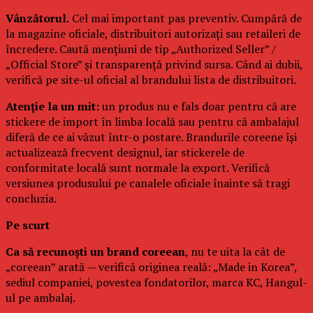
Vânzătorul.
Cel mai important pas preventiv. Cumpără de
la magazine oficiale, distribuitori autorizați sau retaileri de
încredere. Caută mențiuni de tip „Authorized Seller” /
„Official Store” și transparență privind sursa. Când ai dubii,
verifică pe site-ul oficial al brandului lista de distribuitori.
Atenție la un mit:
un produs nu e fals doar pentru că are
stickere de import în limba locală sau pentru că ambalajul
diferă de ce ai văzut într-o postare. Brandurile coreene își
actualizează frecvent designul, iar stickerele de
conformitate locală sunt normale la export. Verifică
versiunea produsului pe canalele oficiale înainte să tragi
concluzia.
Pe scurt
Ca să recunoști un brand coreean
, nu te uita la cât de
„coreean” arată — verifică originea reală: „Made in Korea”,
sediul companiei, povestea fondatorilor, marca KC, Hangul-
ul pe ambalaj.