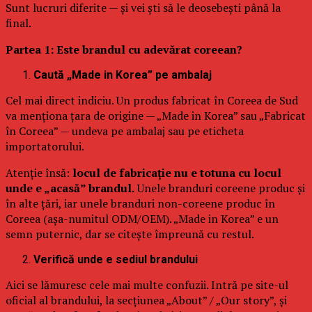
Sunt lucruri diferite — și vei ști să le deosebești până la
final.
Partea 1: Este brandul cu adevărat coreean?
Caută „Made in Korea” pe ambalaj
Cel mai direct indiciu. Un produs fabricat în Coreea de Sud
va menționa țara de origine — „Made in Korea” sau „Fabricat
în Coreea” — undeva pe ambalaj sau pe eticheta
importatorului.
Atenție însă:
locul de fabricație nu e totuna cu locul
unde e „acasă” brandul.
Unele branduri coreene produc și
în alte țări, iar unele branduri non-coreene produc în
Coreea (așa-numitul ODM/OEM). „Made in Korea” e un
semn puternic, dar se citește împreună cu restul.
Verifică unde e sediul brandului
Aici se lămuresc cele mai multe confuzii. Intră pe site-ul
oficial al brandului, la secțiunea „About” / „Our story”, și