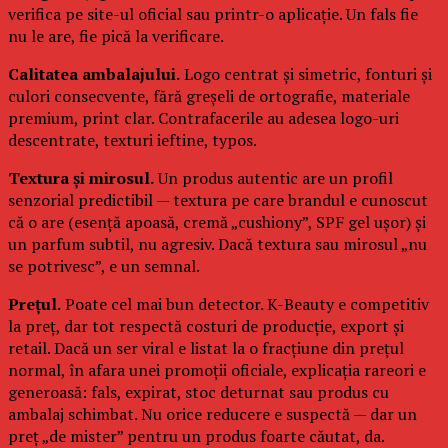
verifica pe site-ul oficial sau printr-o aplicație. Un fals fie
nu le are, fie pică la verificare.
Calitatea ambalajului.
Logo centrat și simetric, fonturi și
culori consecvente, fără greșeli de ortografie, materiale
premium, print clar. Contrafacerile au adesea logo-uri
descentrate, texturi ieftine, typos.
Textura și mirosul.
Un produs autentic are un profil
senzorial predictibil — textura pe care brandul e cunoscut
că o are (esență apoasă, cremă „cushiony”, SPF gel ușor) și
un parfum subtil, nu agresiv. Dacă textura sau mirosul „nu
se potrivesc”, e un semnal.
Prețul.
Poate cel mai bun detector. K-Beauty e competitiv
la preț, dar tot respectă costuri de producție, export și
retail. Dacă un ser viral e listat la o fracțiune din prețul
normal, în afara unei promoții oficiale, explicația rareori e
generoasă: fals, expirat, stoc deturnat sau produs cu
ambalaj schimbat. Nu orice reducere e suspectă — dar un
preț „de mister” pentru un produs foarte căutat, da.