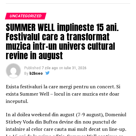
controleazÄ nici mÄcar propriul partid.
PreÈedintele USR Dan Barna a scris, marÈi, pe Facebook,
UNCATEGORIZED
cÄ pÃ¢nÄ nu vede votul celor de la ALDE la moÈiune, nu
SUMMER WELL implineste 15 ani.
crede cÄ fostul Èef al Senatului, CÄlin Popescu
Festivalul care a transformat
TÄriceanu se aflÄ Ã®n opoziÈie.
muzica intr-un univers cultural
AlianÈa USR PLUS propune un pact politic pentru
revine in august
declanÈarea alegerilor anticipate odatÄ cu cele locale,
deoarece este o soluÈie care ar putea scoate RomÃ¢nia
Published
7 zile ago
on
iulie 31, 2026
din criza produsÄ de actualul Guvern, care nu mai are
By
b2bseo
susÈinere.
Exista festivaluri la care mergi pentru un concert. Si
PreÈedintele PNL Ludovic Orban a declarat cÄ, Ã®n
exista Summer Well – locul in care muzica este doar
cursul sÄptÄmÃ¢nilor urmÄtoare, va fi depusÄ Ã®n
inceputul.
Parlament moÈiunea de cenzurÄ Ã®mpotriva
In al doilea weekend din august (7-9 august), Domeniul
Guvernului.
Stirbey Voda din Buftea devine din nou punctul de
Raspandacul.ro
intalnire al celor care cauta mai mult decat un line-up.