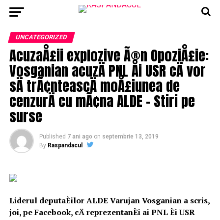
UNCATEGORIZED
AcuzaÅ£ii explozive Ã®n OpoziÅ£ie:
Vosganian acuzÄ PNL Åi USR cÄ vor
sÄ trÃ¢nteascÄ moÅ£iunea de
cenzurÄ cu mÃ¢na ALDE – Stiri pe
surse
Published
7 ani ago
on
septembrie 13, 2019
By
Raspandacul
Liderul deputaÈilor ALDE Varujan Vosganian a scris,
joi, pe Facebook, cÄ reprezentanÈi ai PNL Èi USR