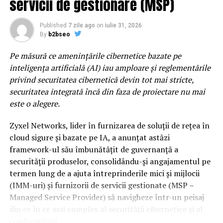
servicii de gestionare (MSP)
Royale, sensibilitatea lui Charlotte Cardin si vibe-ul
cinematic al lui Two Feet, scena principala propune un
Published
7 zile ago
on
iulie 31, 2026
line-up construit pentru momente care raman cu tine
By
b2bseo
mult dupa ultimul encore. Lor li se alatura si nume
Pe măsură ce amenințările cibernetice bazate pe
precum DE’WAYNE, Noga Erez sau Jalen Ngonda, trei
inteligența artificială (AI) iau amploare și reglementările
dintre cele mai interesante voci ale muzicii
privind securitatea cibernetică devin tot mai stricte,
contemporane, acoperind o paleta larga de genuri
securitatea integrată încă din faza de proiectare nu mai
muzicale.
este o alegere.
Sunset Stage by ING x VISA
este spatiul dedicat celor
Zyxel Networks, lider în furnizarea de soluții de rețea în
care urmaresc scena muzicala inainte ca aceasta sa
cloud sigure și bazate pe IA, a anunțat astăzi
ajunga in mainstream. Indie, electronic, alternative si
framework-ul său îmbunătățit de guvernanță a
proiecte experimentale coexista intr-un line-up care
securității produselor, consolidându-și angajamentul pe
pune reflectorul pe noua generatie de artisti si pe
termen lung de a ajuta întreprinderile mici și mijlocii
directiile in care se indreapta muzica internationala. Pe
(IMM-uri) și furnizorii de servicii gestionate (MSP –
aceasta scena va urca si 2hollis, fenomenul alternativ al
Managed Service Provider) să navigheze într-un peisaj
noii generatii, dar si proiecte muzicale precum ZEP,
din ce în ce mai complex al securității cibernetice și al
Chalk sau duo-ul napolitan Nu Genea.
conformității.