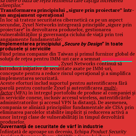
să ofere o bază de rețea rezilientă care câștigă încrederea
clienților.”
Transformarea principiului „sigure prin proiectare” într-
un angajament operațional
În loc să trateze securitatea cibernetică ca pe un aspect
secundar, Zyxel Networks integrează principiile „sigure prin
proiectare” în dezvoltarea produselor, gestionarea
vulnerabilităților și guvernanța ciclului de viață prin trei
angajamente fundamentale:
Implementarea principiului „
Secure by Design
” în toate
produsele și serviciile
Fiind prima companie din Taiwan și primul furnizor global de
soluții de rețea pentru IMM-uri care a semnat
angajamentul
„Secure by Design” al CISA
, Zyxel Networks continuă să
introducă inițiative de securitate axate pe IMM-uri,
concepute pentru a reduce riscul operațional și a simplifica
implementarea securizată.
Aceste eforturi includ suportul pentru autentificarea fără
parolă pentru conturile Zyxel și autentificarea
multi-
factor
(MFA) în întregul portofoliu de produse al companiei și
în serviciile conexe, inclusiv accesul wireless, autentificările
administratorilor și accesul VPN la distanță. De asemenea,
compania se aliniază principiilor fundamentale ale CISA prin
eliminarea parolelor stabilite implicit și reducerea activă a
unor întregi clase de vulnerabilități în timpul dezvoltării
produselor.
Guvernanță de securitate de vârf în industrie
Înființată de aproape un deceniu, Echipa
Product Security