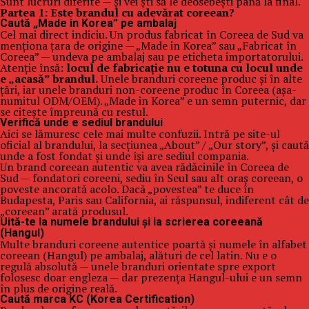
Sunt lucruri diferite — și vei ști să le deosebești până la final.
Partea 1: Este brandul cu adevărat coreean?
Caută „Made in Korea” pe ambalaj
Cel mai direct indiciu. Un produs fabricat în Coreea de Sud va
menționa țara de origine — „Made in Korea” sau „Fabricat în
Coreea” — undeva pe ambalaj sau pe eticheta importatorului.
Atenție însă:
locul de fabricație nu e totuna cu locul unde
e „acasă” brandul.
Unele branduri coreene produc și în alte
țări, iar unele branduri non-coreene produc în Coreea (așa-
numitul ODM/OEM). „Made in Korea” e un semn puternic, dar
se citește împreună cu restul.
Verifică unde e sediul brandului
Aici se lămuresc cele mai multe confuzii. Intră pe site-ul
oficial al brandului, la secțiunea „About” / „Our story”, și caută
unde a fost fondat și unde își are sediul compania.
Un brand coreean autentic va avea rădăcinile în Coreea de
Sud — fondatori coreeni, sediu în Seul sau alt oraș coreean, o
poveste ancorată acolo. Dacă „povestea” te duce în
Budapesta, Paris sau California, ai răspunsul, indiferent cât de
„coreean” arată produsul.
Uită-te la numele brandului și la scrierea coreeană
(Hangul)
Multe branduri coreene autentice poartă și numele în alfabet
coreean (Hangul) pe ambalaj, alături de cel latin. Nu e o
regulă absolută — unele branduri orientate spre export
folosesc doar engleza — dar prezența Hangul-ului e un semn
în plus de origine reală.
Caută marca KC (Korea Certification)