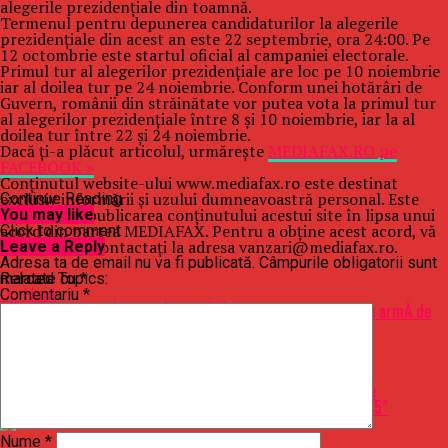
alegerile prezidenţiale din toamnă.
Termenul pentru depunerea candidaturilor la alegerile
prezidenţiale din acest an este 22 septembrie, ora 24:00. Pe
12 octombrie este startul oficial al campaniei electorale.
Primul tur al alegerilor prezidenţiale are loc pe 10 noiembrie
iar al doilea tur pe 24 noiembrie. Conform unei hotărâri de
Guvern, românii din străinătate vor putea vota la primul tur
al alegerilor prezidenţiale între 8 şi 10 noiembrie, iar la al
doilea tur între 22 şi 24 noiembrie.
Dacă ţi-a plăcut articolul, urmăreşte
MEDIAFAX.RO pe
FACEBOOK »
Conținutul website-ului www.mediafax.ro este destinat
exclusiv informării și uzului dumneavoastră personal. Este
Continue Reading
interzisă
republicarea conținutului acestui site în lipsa unui
You may like
acord din partea MEDIAFAX. Pentru a obține acest acord, vă
Click to comment
rugăm să ne contactați la adresa vanzari@mediafax.ro.
Leave a Reply
Adresa ta de email nu va fi publicată.
Câmpurile obligatorii sunt
Related Topics:
marcate cu
*
Up Next
Comentariu
*
ALERTÄ la ConstanÈa – Un Èofer fÄrÄ permis, oprit cu FOC de armÄ de
poliÈie, dupÄ ce a fÄcut PRAF patru maÈini – Stiri pe surse
Don't Miss
“Pentru a purta denumirea sursei Manole ar fi rămas străzile
,,Turnătorului” și ,,Unde am alergat după Ana”, zisă și UM 0195”
Nume
*