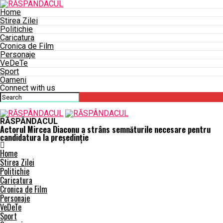
Home
Stirea Zilei
Politichie
Caricatura
Cronica de Film
Personaje
VeDeTe
Sport
Oameni
Connect with us
RĂSPÂNDACUL
Actorul Mircea Diaconu a strâns semnăturile necesare pentru
candidatura la preşedinţie
Home
Stirea Zilei
Politichie
Caricatura
Cronica de Film
Personaje
VeDeTe
Sport