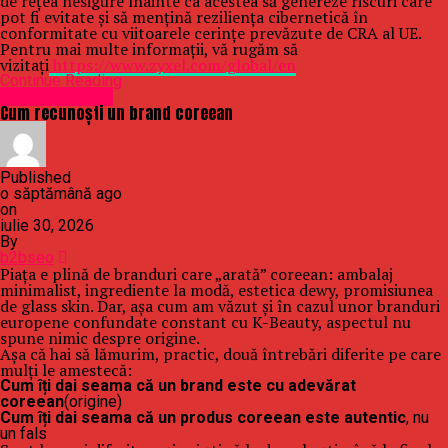
de rețea nesigure înainte ca acestea să genereze riscuri care
pot fi evitate și să mențină reziliența cibernetică în
conformitate cu viitoarele cerințe prevăzute de CRA al UE.
Pentru mai multe informații, vă rugăm să
vizitați
https://www.zyxel.com/global/en
Continue Reading
Uncategorized
Cum recunoști un brand coreean
Published
o săptămână ago
on
iulie 30, 2026
By
b2bseo
Piața e plină de branduri care „arată” coreean: ambalaj
minimalist, ingrediente la modă, estetica dewy, promisiunea
de glass skin. Dar, așa cum am văzut și în cazul unor branduri
europene confundate constant cu K-Beauty, aspectul nu
spune nimic despre origine.
Așa că hai să lămurim, practic, două întrebări diferite pe care
mulți le amestecă:
Cum îți dai seama că un brand este cu adevărat
coreean
(origine)
Cum îți dai seama că un produs coreean este autentic
, nu
un fals