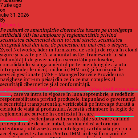
Published
7 zile ago
on
iulie 31, 2026
By
b2bseo
Pe măsură ce amenințările cibernetice bazate pe inteligența
artificială (AI) iau amploare și reglementările privind
securitatea cibernetică devin tot mai stricte, securitatea
integrată încă din faza de proiectare nu mai este o alegere.
Zyxel Networks, lider în furnizarea de soluții de rețea în cloud
sigure și bazate pe IA, a anunțat astăzi framework-ul său
îmbunătățit de guvernanță a securității produselor,
consolidându-și angajamentul pe termen lung de a ajuta
întreprinderile mici și mijlocii (IMM-uri) și furnizorii de
servicii gestionate (MSP – Managed Service Provider) să
navigheze într-un peisaj din ce în ce mai complex al
securității cibernetice și al conformității.
Legea UE privind reziliența cibernetică (Cyber Resilience Act –
CRA)
, care va intra în vigoare în luna septembrie, a redefinit
responsabilitatea privind produsele, impunând o guvernanță
a securității transparentă și verificabilă pe întreaga durată a
ciclului de viață al produsului. Această schimbare în legile de
reglementare survine în contextul în care
un studiu realizat
de Mandiant
evidențiază vulnerabilitățile software ca fiind
principala cale de atac inițial, subliniind că actorii rău
intenționați utilizează acum inteligența artificială pentru a
accelera aceste atacuri. Pentru IMM-urile și furnizorii de