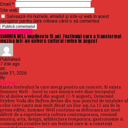
Email
*
Site web
Salvează-mi numele, emailul și site-ul web în acest
navigator pentru data viitoare când o să comentez.
Uncategorized
SUMMER WELL implineste 15 ani. Festivalul care a transformat
muzica intr-un univers cultural revine in august
Published
7 zile ago
on
iulie 31, 2026
By
b2bseo
Exista festivaluri la care mergi pentru un concert. Si exista
Summer Well – locul in care muzica este doar inceputul.
In al doilea weekend din august (7-9 august), Domeniul
Stirbey Voda din Buftea devine din nou punctul de intalnire al
celor care cauta mai mult decat un line-up. La 15 ani de la
prima editie, Summer Well continua sa defineasca un mod
diferit de a experimenta cultura contemporana, reunind
muzica, arta, design, arhitectura temporara, gastronomie si
comunitati creative intr-un festival care si-a construit