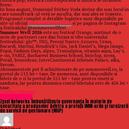
cultura pop, estetica contemporana si muzica se intalnesc
firesc.
In luna august, Domeniul Stirbey Voda devine din nou locul in
care soundtrack-ul verii se asculta, dar mai ales se traieste.
Programul complet si detaliile logistice sunt disponibile pe
site-ul oficial
www.summerwell.ro
si pe pagina de Instagram
a festivalului @summerwellfest.
Summer Well 2026
este un festival Orange, sustinut de o
serie de parteneri care dau forma si vibe universului
festivalului: glo™, ING, Peroni Nastro Azzurro, Ursus,
Bacardi, Martini, Hendrick’s Gin, Jack Daniel’s, Mega Image,
Pepsi, Fashion Days, alpro, Transalpina, vitamin aqua, Lay’s,
e-on, FABIZ, Bucharest Business School, biciclop, syoss,
Persil, Sensodyne, InterContinental Athénée Palace, alka,
Secom.
Abonamentele pot fi achizitionate de pe summerwell.ro, la
pretul de 513 lei + taxe. De asemenea, sunt disponibile si
bilete de o zi la pretul de 351 lei + taxe pentru vineri si
sambata, iar pentru duminica costul biletului este de 426 lei +
taxe.
Continue Reading
Uncategorized
Zyxel Networks îmbunătățește guvernanța în materie de
securitate a produselor pentru a proteja IMM-urile și furnizorii
de servicii de gestionare (MSP)