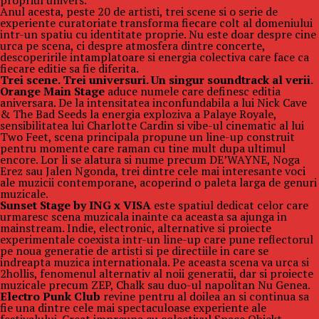
propriul univers.
Anul acesta, peste 20 de artisti, trei scene si o serie de
experiente curatoriate transforma fiecare colt al domeniului
intr-un spatiu cu identitate proprie. Nu este doar despre cine
urca pe scena, ci despre atmosfera dintre concerte,
descoperirile intamplatoare si energia colectiva care face ca
fiecare editie sa fie diferita.
Trei scene. Trei universuri. Un singur soundtrack al verii.
Orange Main Stage
aduce numele care definesc editia
aniversara. De la intensitatea inconfundabila a lui Nick Cave
& The Bad Seeds la energia exploziva a Palaye Royale,
sensibilitatea lui Charlotte Cardin si vibe-ul cinematic al lui
Two Feet, scena principala propune un line-up construit
pentru momente care raman cu tine mult dupa ultimul
encore. Lor li se alatura si nume precum DE’WAYNE, Noga
Erez sau Jalen Ngonda, trei dintre cele mai interesante voci
ale muzicii contemporane, acoperind o paleta larga de genuri
muzicale.
Sunset Stage by ING x VISA
este spatiul dedicat celor care
urmaresc scena muzicala inainte ca aceasta sa ajunga in
mainstream. Indie, electronic, alternative si proiecte
experimentale coexista intr-un line-up care pune reflectorul
pe noua generatie de artisti si pe directiile in care se
indreapta muzica internationala. Pe aceasta scena va urca si
2hollis, fenomenul alternativ al noii generatii, dar si proiecte
muzicale precum ZEP, Chalk sau duo-ul napolitan Nu Genea.
Electro Punk Club
revine pentru al doilea an si continua sa
fie una dintre cele mai spectaculoase experiente ale