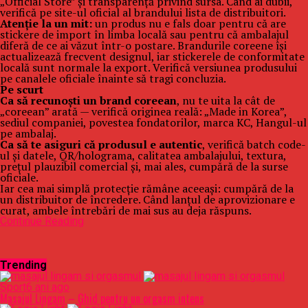
„Official Store” și transparență privind sursa. Când ai dubii,
verifică pe site-ul oficial al brandului lista de distribuitori.
Atenție la un mit:
un produs nu e fals doar pentru că are
stickere de import în limba locală sau pentru că ambalajul
diferă de ce ai văzut într-o postare. Brandurile coreene își
actualizează frecvent designul, iar stickerele de conformitate
locală sunt normale la export. Verifică versiunea produsului
pe canalele oficiale înainte să tragi concluzia.
Pe scurt
Ca să recunoști un brand coreean
, nu te uita la cât de
„coreean” arată — verifică originea reală: „Made in Korea”,
sediul companiei, povestea fondatorilor, marca KC, Hangul-ul
pe ambalaj.
Ca să te asiguri că produsul e autentic
, verifică batch code-
ul și datele, QR/holograma, calitatea ambalajului, textura,
prețul plauzibil comercial și, mai ales, cumpără de la surse
oficiale.
Iar cea mai simplă protecție rămâne aceeași: cumpără de la
un distribuitor de încredere. Când lanțul de aprovizionare e
curat, ambele întrebări de mai sus au deja răspuns.
Continue Reading
Trending
Sport
6 ani ago
Masajul Lingam – Ghid pentru un orgasm intens