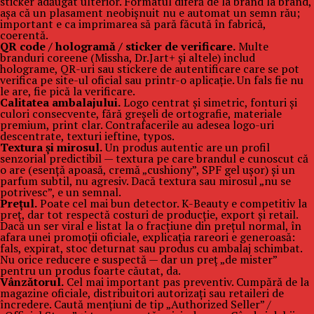
sticker adăugat ulterior. Formatul diferă de la brand la brand,
așa că un plasament neobișnuit nu e automat un semn rău;
important e ca imprimarea să pară făcută în fabrică,
coerentă.
QR code / hologramă / sticker de verificare.
Multe
branduri coreene (Missha, Dr.Jart+ și altele) includ
holograme, QR-uri sau stickere de autentificare care se pot
verifica pe site-ul oficial sau printr-o aplicație. Un fals fie nu
le are, fie pică la verificare.
Calitatea ambalajului.
Logo centrat și simetric, fonturi și
culori consecvente, fără greșeli de ortografie, materiale
premium, print clar. Contrafacerile au adesea logo-uri
descentrate, texturi ieftine, typos.
Textura și mirosul.
Un produs autentic are un profil
senzorial predictibil — textura pe care brandul e cunoscut că
o are (esență apoasă, cremă „cushiony”, SPF gel ușor) și un
parfum subtil, nu agresiv. Dacă textura sau mirosul „nu se
potrivesc”, e un semnal.
Prețul.
Poate cel mai bun detector. K-Beauty e competitiv la
preț, dar tot respectă costuri de producție, export și retail.
Dacă un ser viral e listat la o fracțiune din prețul normal, în
afara unei promoții oficiale, explicația rareori e generoasă:
fals, expirat, stoc deturnat sau produs cu ambalaj schimbat.
Nu orice reducere e suspectă — dar un preț „de mister”
pentru un produs foarte căutat, da.
Vânzătorul.
Cel mai important pas preventiv. Cumpără de la
magazine oficiale, distribuitori autorizați sau retaileri de
încredere. Caută mențiuni de tip „Authorized Seller” /