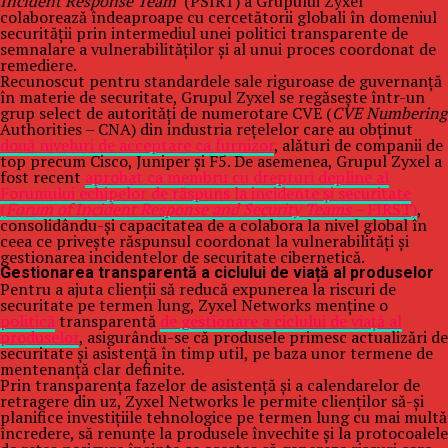
Incident Response Team
(PSIRT) a Grupului Zyxel
colaborează îndeaproape cu cercetătorii globali în domeniul
securității prin intermediul unei politici transparente de
semnalare a vulnerabilităților și al unui proces coordonat de
remediere.
Recunoscut pentru standardele sale riguroase de guvernanță
în materie de securitate, Grupul Zyxel se regăsește într-un
grup select de autorități de numerotare CVE (
CVE Numbering
Authorities – CNA) din industria rețelelor care au obținut
două niveluri de acceptare ca furnizor
, alături de companii de
top precum Cisco, Juniper și F5. De asemenea, Grupul Zyxel a
fost recent
aprobat ca membru cu drepturi depline al
Forumului echipelor de răspuns la incidente și securitate
(
Forum of Incident Response and Security Teams –
FIRST)
,
consolidându-și capacitatea de a colabora la nivel global în
ceea ce privește răspunsul coordonat la vulnerabilități și
gestionarea incidentelor de securitate cibernetică.
Gestionarea transparentă a ciclului de viață al produselor
Pentru a ajuta clienții să reducă expunerea la riscuri de
securitate pe termen lung, Zyxel Networks menține o
politică
transparentă
de gestionare a ciclului de viață al
produselor
, asigurându-se că produsele primesc actualizări de
securitate și asistență în timp util, pe baza unor termene de
mentenanță clar definite.
Prin transparența fazelor de asistență și a calendarelor de
retragere din uz, Zyxel Networks le permite clienților să-și
planifice investițiile tehnologice pe termen lung cu mai multă
încredere, să renunțe la produsele învechite și la protocoalele