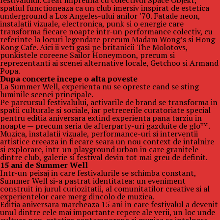
festivalului. Creat impreuna cu colectivul Space Objekt,
spatiul functioneaza ca un club imersiv inspirat de estetica
underground a Los Angeles-ului anilor ’70. Fatade neon,
instalatii vizuale, electronica, punk si o energie care
transforma fiecare noapte intr-un performance colectiv, cu
referinte la locuri legendare precum Madam Wong’s si Hong
Kong Cafe. Aici ii veti gasi pe britanicii The Molotovs,
punkistele coreene Sailor Honeymoon, precum si
reprezentanti ai scenei alternative locale, Getchoo si Armand
Popa.
Dupa concerte incepe o alta poveste
La Summer Well, experienta nu se opreste cand se sting
luminile scenei principale.
Pe parcursul festivalului, activarile de brand se transforma in
spatii culturale si sociale, iar petrecerile curatoriate special
pentru editia aniversara extind experienta pana tarziu in
noapte — precum seria de afterparty-uri gazduite de glo™.
Muzica, instalatii vizuale, performance-uri si interventii
artistice creeaza in fiecare seara un nou context de intalnire
si explorare, intr-un playground urban in care granitele
dintre club, galerie si festival devin tot mai greu de definit.
15 ani de Summer Well
Intr-un peisaj in care festivalurile se schimba constant,
Summer Well si-a pastrat identitatea: un eveniment
construit in jurul curiozitatii, al comunitatilor creative si al
experientelor care merg dincolo de muzica.
Editia aniversara marcheaza 15 ani in care festivalul a devenit
unul dintre cele mai importante repere ale verii, un loc unde