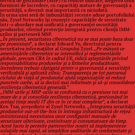
servicii de gestionare (MSP) cu resurse limitate, alegerea unor
furnizori de încredere, cu capacități mature de guvernanță a
securității, a devenit mai importantă ca niciodată.
În urma unei serii de îmbunătățiri recente aduse portofoliului
său, Zyxel Networks își reunește capacitățile de securitate
într-o abordare mai unificată a guvernanței securității
produselor, oferind protecție integrată pentru clienții IMM-
urilor și partenerii MSP.
„În prezent, securitatea cibernetică nu se mai poate baza doar
pe promisiuni
”, a declarat Edward Yu, directorul pentru
securitatea informațiilor al Grupului Zyxel. „
Pe măsură ce
amenințările cibernetice se intensifică și reglementările
globale, precum CRA în cadrul UE, ridică așteptările privind
responsabilitatea produselor și a firmelor producătoare,
încrederea trebuie câștigată printr-o guvernanță a securității
verificabilă și aplicată zilnic. Transparența pe tot parcursul
ciclului de viață al produsului ajută organizațiile să reducă
punctele oarbe, să ia decizii mai informate și să-și consolideze
reziliența cibernetică generală.”
„IMM-urile și MSP-urile se confruntă cu o presiune tot mai
mare de a-și consolida reziliența cibernetică, gestionând în
același timp medii IT din ce în ce mai complexe”,
a declarat
Ken Tsai, președinte al Zyxel Networks.
„Integrarea securității
produselor out-of-the-box în întreaga infrastructură de rețea
minimizează necesitatea unor configurări manuale de
securizare ulterioare, costisitoare și consumatoare de timp.
Acest lucru le permite partenerilor noștri să implementeze
soluțiile mai rapid, să simplifice auditurile de conformitate și