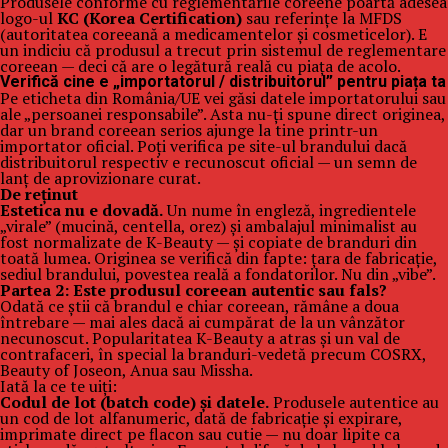
Produsele conforme cu reglementările coreene poartă adesea
logo-ul
KC (Korea Certification)
sau referințe la MFDS
(autoritatea coreeană a medicamentelor și cosmeticelor). E
un indiciu că produsul a trecut prin sistemul de reglementare
coreean — deci că are o legătură reală cu piața de acolo.
Verifică cine e „importatorul / distribuitorul” pentru piața ta
Pe eticheta din România/UE vei găsi datele importatorului sau
ale „persoanei responsabile”. Asta nu-ți spune direct originea,
dar un brand coreean serios ajunge la tine printr-un
importator oficial. Poți verifica pe site-ul brandului dacă
distribuitorul respectiv e recunoscut oficial — un semn de
lanț de aprovizionare curat.
De reținut
Estetica nu e dovadă.
Un nume în engleză, ingredientele
„virale” (mucină, centella, orez) și ambalajul minimalist au
fost normalizate de K-Beauty — și copiate de branduri din
toată lumea. Originea se verifică din fapte: țara de fabricație,
sediul brandului, povestea reală a fondatorilor. Nu din „vibe”.
Partea 2: Este produsul coreean autentic sau fals?
Odată ce știi că brandul e chiar coreean, rămâne a doua
întrebare — mai ales dacă ai cumpărat de la un vânzător
necunoscut. Popularitatea K-Beauty a atras și un val de
contrafaceri, în special la branduri-vedetă precum COSRX,
Beauty of Joseon, Anua sau Missha.
Iată la ce te uiți:
Codul de lot (batch code) și datele.
Produsele autentice au
un cod de lot alfanumeric, dată de fabricație și expirare,
imprimate direct pe flacon sau cutie — nu doar lipite ca