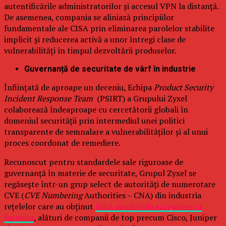
autentificările administratorilor și accesul VPN la distanță.
De asemenea, compania se aliniază principiilor
fundamentale ale CISA prin eliminarea parolelor stabilite
implicit și reducerea activă a unor întregi clase de
vulnerabilități în timpul dezvoltării produselor.
Guvernanță de securitate de vârf în industrie
Înființată de aproape un deceniu, Echipa
Product Security
Incident Response Team
(PSIRT) a Grupului Zyxel
colaborează îndeaproape cu cercetătorii globali în
domeniul securității prin intermediul unei politici
transparente de semnalare a vulnerabilităților și al unui
proces coordonat de remediere.
Recunoscut pentru standardele sale riguroase de
guvernanță în materie de securitate, Grupul Zyxel se
regăsește într-un grup select de autorități de numerotare
CVE (
CVE Numbering
Authorities – CNA) din industria
rețelelor care au obținut
două niveluri de acceptare ca
furnizor
, alături de companii de top precum Cisco, Juniper