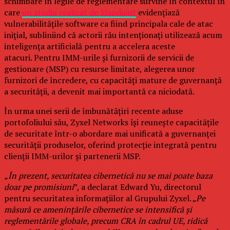
schimbare în legile de reglementare survine în contextul în
care
un studiu realizat de Mandiant
evidențiază
vulnerabilitățile software ca fiind principala cale de atac
inițial, subliniind că actorii rău intenționați utilizează acum
inteligența artificială pentru a accelera aceste
atacuri. Pentru IMM-urile și furnizorii de servicii de
gestionare (MSP) cu resurse limitate, alegerea unor
furnizori de încredere, cu capacități mature de guvernanță
a securității, a devenit mai importantă ca niciodată.
În urma unei serii de îmbunătățiri recente aduse
portofoliului său, Zyxel Networks își reunește capacitățile
de securitate într-o abordare mai unificată a guvernanței
securității produselor, oferind protecție integrată pentru
clienții IMM-urilor și partenerii MSP.
„În prezent, securitatea cibernetică nu se mai poate baza
doar pe promisiuni
”, a declarat Edward Yu, directorul
pentru securitatea informațiilor al Grupului Zyxel. „
Pe
măsură ce amenințările cibernetice se intensifică și
reglementările globale, precum CRA în cadrul UE, ridică