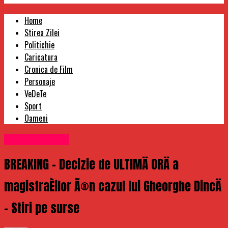
Home
Stirea Zilei
Politichie
Caricatura
Cronica de Film
Personaje
VeDeTe
Sport
Oameni
Uncategorized
BREAKING – Decizie de ULTIMÄ ORÄ a
magistraÈilor Ã®n cazul lui Gheorghe DincÄ
– Stiri pe surse