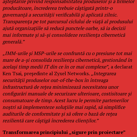
așteptările privind responsabilitatea produselor și a firmelor
producătoare, încrederea trebuie câștigată printr-o
guvernanță a securității verificabilă și aplicată zilnic.
Transparența pe tot parcursul ciclului de viață al produsului
ajută organizațiile să reducă punctele oarbe, să ia decizii
mai informate și să-și consolideze reziliența cibernetică
generală.”
„IMM-urile și MSP-urile se confruntă cu o presiune tot mai
mare de a-și consolida reziliența cibernetică, gestionând în
același timp medii IT din ce în ce mai complexe”,
a declarat
Ken Tsai, președinte al Zyxel Networks.
„Integrarea
securității produselor out-of-the-box în întreaga
infrastructură de rețea minimizează necesitatea unor
configurări manuale de securizare ulterioare, costisitoare și
consumatoare de timp. Acest lucru le permite partenerilor
noștri să implementeze soluțiile mai rapid, să simplifice
auditurile de conformitate și să ofere o bază de rețea
rezilientă care câștigă încrederea clienților.”
Transformarea principiului „sigure prin proiectare”