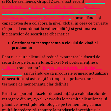
și F5. De asemenea, Grupul Zyxel a fost recent
aprobat ca
membru cu drepturi depline al Forumului echipelor de
răspuns la incidente și securitate (
Forum of Incident
Response and Security Teams –
FIRST)
, consolidându-și
capacitatea de a colabora la nivel global în ceea ce privește
răspunsul coordonat la vulnerabilități și gestionarea
incidentelor de securitate cibernetică.
Gestionarea transparentă a ciclului de viață al
produselor
Pentru a ajuta clienții să reducă expunerea la riscuri de
securitate pe termen lung, Zyxel Networks menține o
politică
transparentă
de gestionare a ciclului de viață al
produselor
, asigurându-se că produsele primesc actualizări
de securitate și asistență în timp util, pe baza unor
termene de mentenanță clar definite.
Prin transparența fazelor de asistență și a calendarelor de
retragere din uz, Zyxel Networks le permite clienților să-și
planifice investițiile tehnologice pe termen lung cu mai
multă încredere, să renunțe la produsele învechite și la