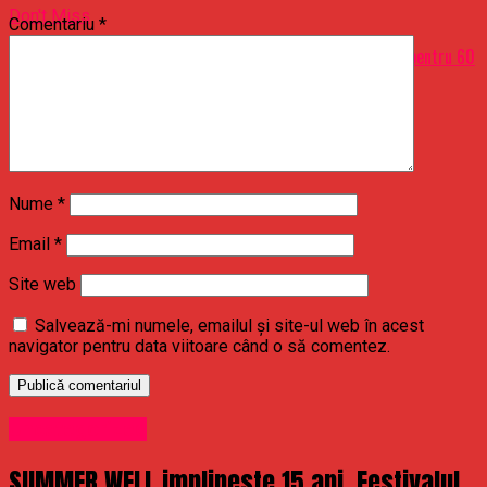
Don't Miss
Comentariu
*
Probleme în lanţ pentru Kevin Hart: Actorul, dat în judecată pentru 60
de milioane de dolari, din cauza unei înregistrări porno
Nume
*
Email
*
Site web
Salvează-mi numele, emailul și site-ul web în acest
navigator pentru data viitoare când o să comentez.
Uncategorized
SUMMER WELL implineste 15 ani. Festivalul