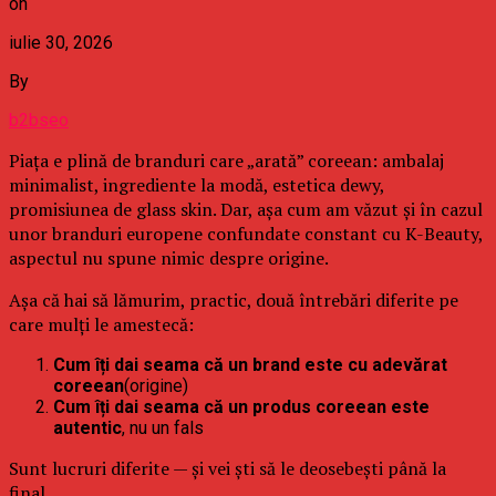
on
iulie 30, 2026
By
b2bseo
Piața e plină de branduri care „arată” coreean: ambalaj
minimalist, ingrediente la modă, estetica dewy,
promisiunea de glass skin. Dar, așa cum am văzut și în cazul
unor branduri europene confundate constant cu K-Beauty,
aspectul nu spune nimic despre origine.
Așa că hai să lămurim, practic, două întrebări diferite pe
care mulți le amestecă:
Cum îți dai seama că un brand este cu adevărat
coreean
(origine)
Cum îți dai seama că un produs coreean este
autentic
, nu un fals
Sunt lucruri diferite — și vei ști să le deosebești până la
final.