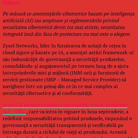
b2bseo
Pe măsură ce amenințările cibernetice bazate pe inteligența
artificială (AI) iau amploare și reglementările privind
securitatea cibernetică devin tot mai stricte, securitatea
integrată încă din faza de proiectare nu mai este o alegere.
Zyxel Networks, lider în furnizarea de soluții de rețea în
cloud sigure și bazate pe IA, a anunțat astăzi framework-ul
său îmbunătățit de guvernanță a securității produselor,
consolidându-și angajamentul pe termen lung de a ajuta
întreprinderile mici și mijlocii (IMM-uri) și furnizorii de
servicii gestionate (MSP – Managed Service Provider) să
navigheze într-un peisaj din ce în ce mai complex al
securității cibernetice și al conformității.
Legea UE privind reziliența cibernetică (Cyber Resilience
Act – CRA)
, care va intra în vigoare în luna septembrie, a
redefinit responsabilitatea privind produsele, impunând o
guvernanță a securității transparentă și verificabilă pe
întreaga durată a ciclului de viață al produsului. Această