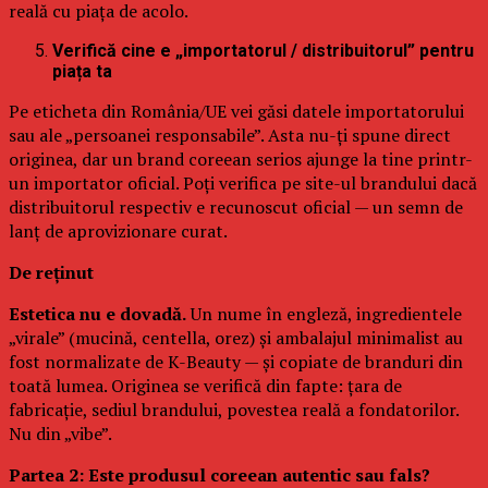
reală cu piața de acolo.
Verifică cine e „importatorul / distribuitorul” pentru
piața ta
Pe eticheta din România/UE vei găsi datele importatorului
sau ale „persoanei responsabile”. Asta nu-ți spune direct
originea, dar un brand coreean serios ajunge la tine printr-
un importator oficial. Poți verifica pe site-ul brandului dacă
distribuitorul respectiv e recunoscut oficial — un semn de
lanț de aprovizionare curat.
De reținut
Estetica nu e dovadă.
Un nume în engleză, ingredientele
„virale” (mucină, centella, orez) și ambalajul minimalist au
fost normalizate de K-Beauty — și copiate de branduri din
toată lumea. Originea se verifică din fapte: țara de
fabricație, sediul brandului, povestea reală a fondatorilor.
Nu din „vibe”.
Partea 2: Este produsul coreean autentic sau fals?