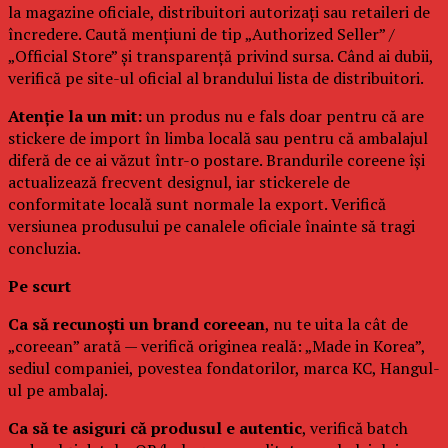
la magazine oficiale, distribuitori autorizați sau retaileri de
încredere. Caută mențiuni de tip „Authorized Seller” /
„Official Store” și transparență privind sursa. Când ai dubii,
verifică pe site-ul oficial al brandului lista de distribuitori.
Atenție la un mit:
un produs nu e fals doar pentru că are
stickere de import în limba locală sau pentru că ambalajul
diferă de ce ai văzut într-o postare. Brandurile coreene își
actualizează frecvent designul, iar stickerele de
conformitate locală sunt normale la export. Verifică
versiunea produsului pe canalele oficiale înainte să tragi
concluzia.
Pe scurt
Ca să recunoști un brand coreean
, nu te uita la cât de
„coreean” arată — verifică originea reală: „Made in Korea”,
sediul companiei, povestea fondatorilor, marca KC, Hangul-
ul pe ambalaj.
Ca să te asiguri că produsul e autentic
, verifică batch