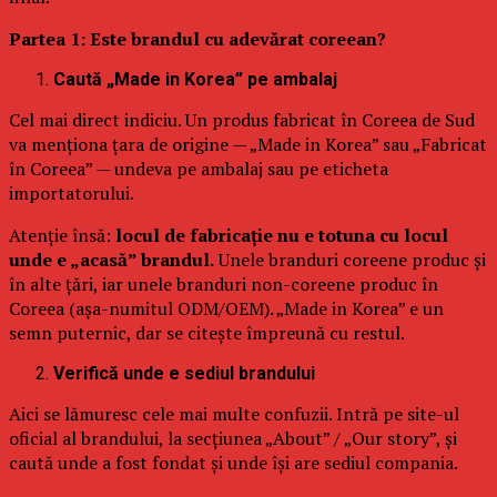
Partea 1: Este brandul cu adevărat coreean?
Caută „Made in Korea” pe ambalaj
Cel mai direct indiciu. Un produs fabricat în Coreea de Sud
va menționa țara de origine — „Made in Korea” sau „Fabricat
în Coreea” — undeva pe ambalaj sau pe eticheta
importatorului.
Atenție însă:
locul de fabricație nu e totuna cu locul
unde e „acasă” brandul.
Unele branduri coreene produc și
în alte țări, iar unele branduri non-coreene produc în
Coreea (așa-numitul ODM/OEM). „Made in Korea” e un
semn puternic, dar se citește împreună cu restul.
Verifică unde e sediul brandului
Aici se lămuresc cele mai multe confuzii. Intră pe site-ul
oficial al brandului, la secțiunea „About” / „Our story”, și
caută unde a fost fondat și unde își are sediul compania.