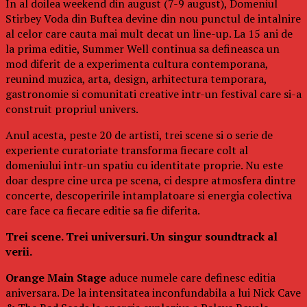
In al doilea weekend din august (7-9 august), Domeniul
Stirbey Voda din Buftea devine din nou punctul de intalnire
al celor care cauta mai mult decat un line-up. La 15 ani de
la prima editie, Summer Well continua sa defineasca un
mod diferit de a experimenta cultura contemporana,
reunind muzica, arta, design, arhitectura temporara,
gastronomie si comunitati creative intr-un festival care si-a
construit propriul univers.
Anul acesta, peste 20 de artisti, trei scene si o serie de
experiente curatoriate transforma fiecare colt al
domeniului intr-un spatiu cu identitate proprie. Nu este
doar despre cine urca pe scena, ci despre atmosfera dintre
concerte, descoperirile intamplatoare si energia colectiva
care face ca fiecare editie sa fie diferita.
Trei scene. Trei universuri. Un singur soundtrack al
verii.
Orange Main Stage
aduce numele care definesc editia
aniversara. De la intensitatea inconfundabila a lui Nick Cave