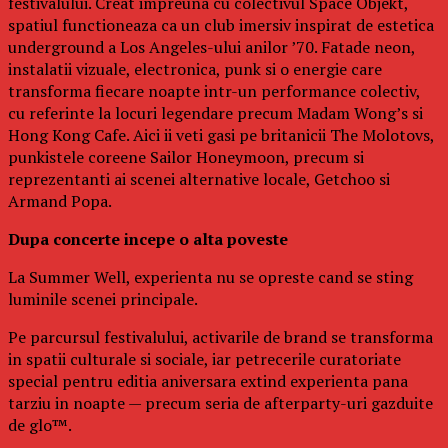
festivalului. Creat impreuna cu colectivul Space Objekt,
spatiul functioneaza ca un club imersiv inspirat de estetica
underground a Los Angeles-ului anilor ’70. Fatade neon,
instalatii vizuale, electronica, punk si o energie care
transforma fiecare noapte intr-un performance colectiv,
cu referinte la locuri legendare precum Madam Wong’s si
Hong Kong Cafe. Aici ii veti gasi pe britanicii The Molotovs,
punkistele coreene Sailor Honeymoon, precum si
reprezentanti ai scenei alternative locale, Getchoo si
Armand Popa.
Dupa concerte incepe o alta poveste
La Summer Well, experienta nu se opreste cand se sting
luminile scenei principale.
Pe parcursul festivalului, activarile de brand se transforma
in spatii culturale si sociale, iar petrecerile curatoriate
special pentru editia aniversara extind experienta pana
tarziu in noapte — precum seria de afterparty-uri gazduite
de glo™.