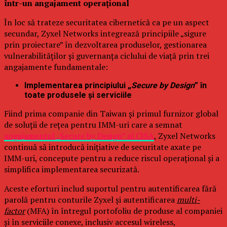
într-un angajament operațional
În loc să trateze securitatea cibernetică ca pe un aspect
secundar, Zyxel Networks integrează principiile „sigure
prin proiectare” în dezvoltarea produselor, gestionarea
vulnerabilităților și guvernanța ciclului de viață prin trei
angajamente fundamentale:
Implementarea principiului „
Secure by Design
” în
toate produsele și serviciile
Fiind prima companie din Taiwan și primul furnizor global
de soluții de rețea pentru IMM-uri care a semnat
angajamentul „Secure by Design” al CISA
, Zyxel Networks
continuă să introducă inițiative de securitate axate pe
IMM-uri, concepute pentru a reduce riscul operațional și a
simplifica implementarea securizată.
Aceste eforturi includ suportul pentru autentificarea fără
parolă pentru conturile Zyxel și autentificarea
multi-
factor
(MFA) în întregul portofoliu de produse al companiei
și în serviciile conexe, inclusiv accesul wireless,