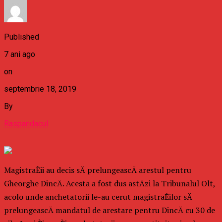
Published
7 ani ago
on
septembrie 18, 2019
By
Raspandacul
MagistraÈii au decis sÄ prelungeascÄ arestul pentru
Gheorghe DincÄ. Acesta a fost dus astÄzi la Tribunalul Olt,
acolo unde anchetatorii le-au cerut magistraÈilor sÄ
prelungeascÄ mandatul de arestare pentru DincÄ cu 30 de