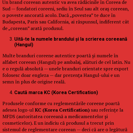
Un brand coreean autentic va avea rădăcinile în Coreea de
Sud — fondatori coreeni, sediu în Seul sau alt oraș coreean,
o poveste ancorată acolo. Dacă „povestea” te duce în
Budapesta, Paris sau California, ai răspunsul, indiferent cât
de „coreean” arată produsul.
Uită-te la numele brandului și la scrierea coreeană
(Hangul)
Multe branduri coreene autentice poartă și numele în
alfabet coreean (Hangul) pe ambalaj, alături de cel latin. Nu
e o regulă absolută — unele branduri orientate spre export
folosesc doar engleza — dar prezența Hangul-ului e un
semn în plus de origine reală.
Caută marca KC (Korea Certification)
Produsele conforme cu reglementările coreene poartă
adesea logo-ul
KC (Korea Certification)
sau referințe la
MFDS (autoritatea coreeană a medicamentelor și
cosmeticelor). E un indiciu că produsul a trecut prin
sistemul de reglementare coreean — deci că are o legătură