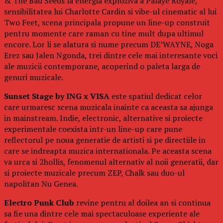
& The Bad Seeds la energia exploziva a Palaye Royale,
sensibilitatea lui Charlotte Cardin si vibe-ul cinematic al lui
Two Feet, scena principala propune un line-up construit
pentru momente care raman cu tine mult dupa ultimul
encore. Lor li se alatura si nume precum DE’WAYNE, Noga
Erez sau Jalen Ngonda, trei dintre cele mai interesante voci
ale muzicii contemporane, acoperind o paleta larga de
genuri muzicale.
Sunset Stage by ING x VISA
este spatiul dedicat celor
care urmaresc scena muzicala inainte ca aceasta sa ajunga
in mainstream. Indie, electronic, alternative si proiecte
experimentale coexista intr-un line-up care pune
reflectorul pe noua generatie de artisti si pe directiile in
care se indreapta muzica internationala. Pe aceasta scena
va urca si 2hollis, fenomenul alternativ al noii generatii, dar
si proiecte muzicale precum ZEP, Chalk sau duo-ul
napolitan Nu Genea.
Electro Punk Club
revine pentru al doilea an si continua
sa fie una dintre cele mai spectaculoase experiente ale