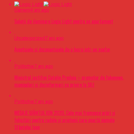
Oameni
4 ani ago
Soluții de iluminare Logic Light pentru un apartament
Uncategorized
7 ani ago
Avantajele si dezavantajele de a lucra intr-un coafor
Politichie
7 ani ago
Ministrul justitiei Catalin Predoiu – promotor de fakenews,
manipulari si dezinformari cu privire la SIIJ
Politichie
7 ani ago
MESAJE SFÂNTUL ION 2020. Cele mai frumoase urări şi
felicitări pentru rudele şi prietenii care poartă numele
Sfântului Ioan