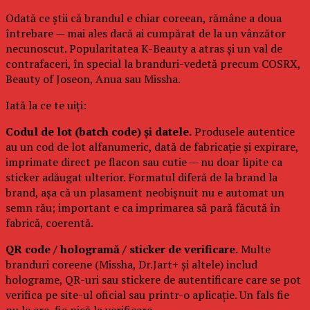
Odată ce știi că brandul e chiar coreean, rămâne a doua
întrebare — mai ales dacă ai cumpărat de la un vânzător
necunoscut. Popularitatea K-Beauty a atras și un val de
contrafaceri, în special la branduri-vedetă precum COSRX,
Beauty of Joseon, Anua sau Missha.
Iată la ce te uiți:
Codul de lot (batch code) și datele.
Produsele autentice
au un cod de lot alfanumeric, dată de fabricație și expirare,
imprimate direct pe flacon sau cutie — nu doar lipite ca
sticker adăugat ulterior. Formatul diferă de la brand la
brand, așa că un plasament neobișnuit nu e automat un
semn rău; important e ca imprimarea să pară făcută în
fabrică, coerentă.
QR code / hologramă / sticker de verificare.
Multe
branduri coreene (Missha, Dr.Jart+ și altele) includ
holograme, QR-uri sau stickere de autentificare care se pot
verifica pe site-ul oficial sau printr-o aplicație. Un fals fie
nu le are, fie pică la verificare.