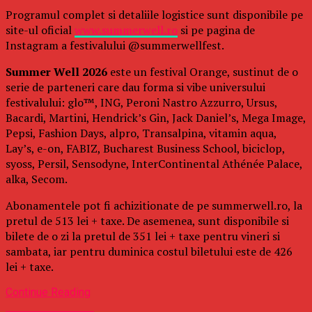
Programul complet si detaliile logistice sunt disponibile pe
site-ul oficial
www.summerwell.ro
si pe pagina de
Instagram a festivalului @summerwellfest.
Summer Well 2026
este un festival Orange, sustinut de o
serie de parteneri care dau forma si vibe universului
festivalului: glo™, ING, Peroni Nastro Azzurro, Ursus,
Bacardi, Martini, Hendrick’s Gin, Jack Daniel’s, Mega Image,
Pepsi, Fashion Days, alpro, Transalpina, vitamin aqua,
Lay’s, e-on, FABIZ, Bucharest Business School, biciclop,
syoss, Persil, Sensodyne, InterContinental Athénée Palace,
alka, Secom.
Abonamentele pot fi achizitionate de pe summerwell.ro, la
pretul de 513 lei + taxe. De asemenea, sunt disponibile si
bilete de o zi la pretul de 351 lei + taxe pentru vineri si
sambata, iar pentru duminica costul biletului este de 426
lei + taxe.
Continue Reading