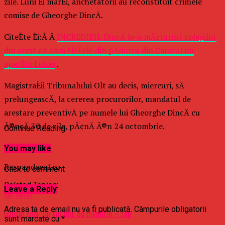
zile. Luni Èi marÈi, anchetatorii au reconstituit crimele
comise de Gheorghe DincÄ.
CiteÈte Èi:Â Â
INCREDIBIL DincÄ le-a mÄrturisit colegilor
din arest cÄ rÄmÄÈiÈele din pÄdurea din Caracal nu
aparÈin Luizei
.
MagistraÈii Tribunalului Olt au decis, miercuri, sÄ
prelungeascÄ, la cererea procurorilor, mandatul de
arestare preventivÄ pe numele lui Gheorghe DincÄ cu
Ã®ncÄ 30 de zile, pÃ¢nÄ Ã®n 24 octombrie.
Continue Reading
Â
You may like
Raspandacul.ro
Click to comment
Related Topics:
Leave a Reply
Up Next
Adresa ta de email nu va fi publicată.
Câmpurile obligatorii
​Bancul zilei: Un soț plin de mândrie – Fun
sunt marcate cu
*