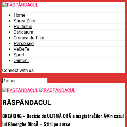
Home
Stirea Zilei
Politichie
Caricatura
Cronica de Film
Personaje
VeDeTe
Sport
Oameni
Connect with us
RĂSPÂNDACUL
BREAKING – Decizie de ULTIMÄ ORÄ a magistraÈilor Ã®n cazul
lui Gheorghe DincÄ – Stiri pe surse