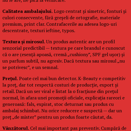
Calitatea ambalajului.
Logo centrat și simetric, fonturi și
culori consecvente, fără greșeli de ortografie, materiale
premium, print clar. Contrafacerile au adesea logo-uri
descentrate, texturi ieftine, typos.
Textura și mirosul.
Un produs autentic are un profil
senzorial predictibil — textura pe care brandul e cunoscut
că o are (esență apoasă, cremă „cushiony”, SPF gel ușor) și
un parfum subtil, nu agresiv. Dacă textura sau mirosul „nu
se potrivesc”, e un semnal.
Prețul.
Poate cel mai bun detector. K-Beauty e competitiv
la preț, dar tot respectă costuri de producție, export și
retail. Dacă un ser viral e listat la o fracțiune din prețul
normal, în afara unei promoții oficiale, explicația rareori e
generoasă: fals, expirat, stoc deturnat sau produs cu
ambalaj schimbat. Nu orice reducere e suspectă — dar un
preț „de mister” pentru un produs foarte căutat, da.
Vânzătorul.
Cel mai important pas preventiv. Cumpără de