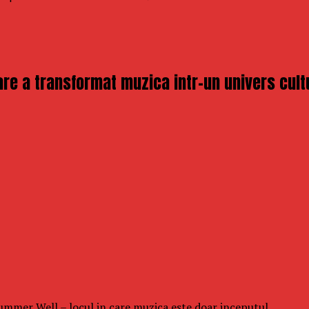
re a transformat muzica intr-un univers cult
 Summer Well – locul in care muzica este doar inceputul.