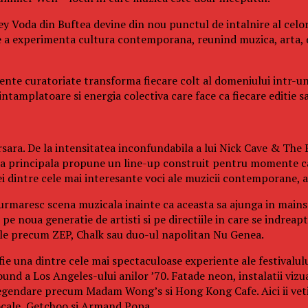
y Voda din Buftea devine din nou punctul de intalnire al celor
e a experimenta cultura contemporana, reunind muzica, arta, 
eriente curatoriate transforma fiecare colt al domeniului intr-u
tamplatoare si energia colectiva care face ca fiecare editie sa 
sara. De la intensitatea inconfundabila a lui Nick Cave & The B
cena principala propune un line-up construit pentru momente ca
dintre cele mai interesante voci ale muzicii contemporane, ac
 urmaresc scena muzicala inainte ca aceasta sa ajunga in mainst
e noua generatie de artisti si pe directiile in care se indreapt
cale precum ZEP, Chalk sau duo-ul napolitan Nu Genea.
fie una dintre cele mai spectaculoase experiente ale festivalul
und a Los Angeles-ului anilor ’70. Fatade neon, instalatii vizu
legendare precum Madam Wong’s si Hong Kong Cafe. Aici ii veti 
ocale, Getchoo si Armand Popa.