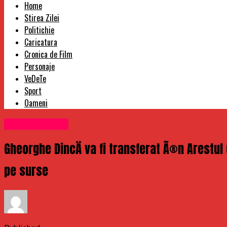
Home
Stirea Zilei
Politichie
Caricatura
Cronica de Film
Personaje
VeDeTe
Sport
Oameni
Uncategorized
Gheorghe DincÄ va fi transferat Ã®n Arestul Ce
pe surse