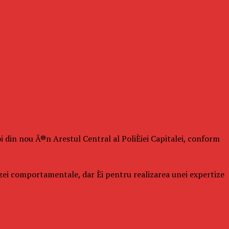
oi din nou Ã®n Arestul Central al PoliÈiei Capitalei, conform
izei comportamentale, dar Èi pentru realizarea unei expertize