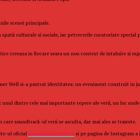
ile scenei principale.
 spatii culturale si sociale, iar petrecerile curatoriate specia
istice creeaza in fiecare seara un nou context de intalnire si e
er Well si-a pastrat identitatea: un eveniment construit in juru
it unul dintre cele mai importante repere ale verii, un loc un
care soundtrack-ul verii se asculta, dar mai ales se traieste.
te-ul oficial
www.summerwell.ro
si pe pagina de Instagram a