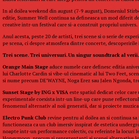
In al doilea weekend din august (7-9 august), Domeniul Stirbe
editie, Summer Well continua sa defineasca un mod diferit d
creative intr-un festival care si-a construit propriul univers.
Anul acesta, peste 20 de artisti, trei scene si o serie de exp
pe scena, ci despre atmosfera dintre concerte, descoperirile in
Trei scene. Trei universuri. Un singur soundtrack al verii.
Orange Main Stage
aduce numele care definesc editia aniver
lui Charlotte Cardin si vibe-ul cinematic al lui Two Feet, s
si nume precum DE’WAYNE, Noga Erez sau Jalen Ngonda, trei 
Sunset Stage by ING x VISA
este spatiul dedicat celor care
experimentale coexista intr-un line-up care pune reflectorul p
fenomenul alternativ al noii generatii, dar si proiecte muzi
Electro Punk Club
revine pentru al doilea an si continua sa 
functioneaza ca un club imersiv inspirat de estetica undergro
noapte intr-un performance colectiv, cu referinte la locuri 
Honeymoon, precum si reprezentanti ai scenei alternative l