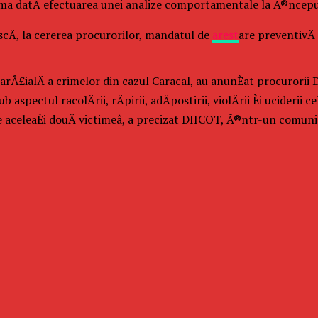
rima datÄ efectuarea unei analize comportamentale la Ã®ncepu
ascÄ, la cererea procurorilor, mandatul de
arest
are preventivÄ
parÅ£ialÄ a crimelor din cazul Caracal, au anunÈat procurorii D
ectul racolÄrii, rÄpirii, adÄpostirii, violÄrii Èi uciderii c
 aceleaÈi douÄ victimeâ, a precizat DIICOT, Ã®ntr-un comunic