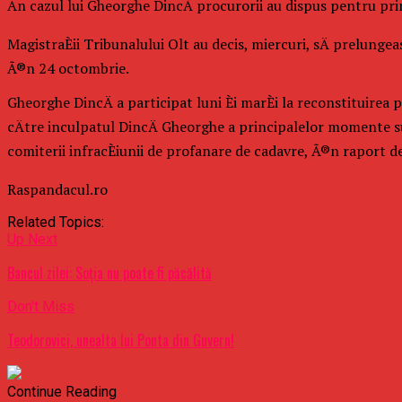
Ãn cazul lui Gheorghe DincÄ procurorii au dispus pentru p
MagistraÈii Tribunalului Olt au decis, miercuri, sÄ prelunge
Ã®n 24 octombrie.
Gheorghe DincÄ a participat luni Èi marÈi la reconstituirea 
cÄtre inculpatul DincÄ Gheorghe a principalelor momente sub asp
comiterii infracÈiunii de profanare de cadavre, Ã®n raport de
Raspandacul.ro
Related Topics:
Up Next
Bancul zilei: Soția nu poate fi păcălită
Don't Miss
Teodorovici, unealta lui Ponta din Guvern!
Continue Reading