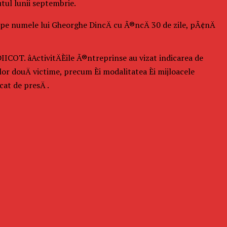
tul lunii septembrie.
 pe numele lui Gheorghe DincÄ cu Ã®ncÄ 30 de zile, pÃ¢nÄ
IICOT. âActivitÄÈile Ã®ntreprinse au vizat indicarea de
elor douÄ victime, precum Èi modalitatea Èi mijloacele
at de presÄ .