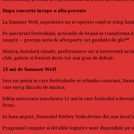
Dupa concerte incepe o alta poveste
La Summer Well, experienta nu se opreste cand se sting lumin
Pe parcursul festivalului, activarile de brand se transforma in
noapte — precum seria de afterparty-uri gazduite de glo™.
Muzica, instalatii vizuale, performance-uri si interventii art
club, galerie si festival devin tot mai greu de definit.
15 ani de Summer Well
Intr-un peisaj in care festivalurile se schimba constant, Summ
care merg dincolo de muzica.
Editia aniversara marcheaza 15 ani in care festivalul a deven
firesc.
In luna august, Domeniul Stirbey Voda devine din nou locul in 
Programul complet si detaliile logistice sunt disponibile pe si