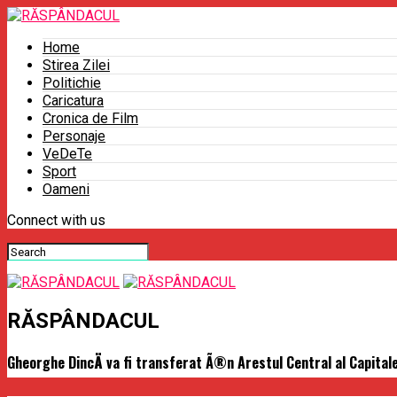
Home
Stirea Zilei
Politichie
Caricatura
Cronica de Film
Personaje
VeDeTe
Sport
Oameni
Connect with us
RĂSPÂNDACUL
Gheorghe DincÄ va fi transferat Ã®n Arestul Central al Capitalei: