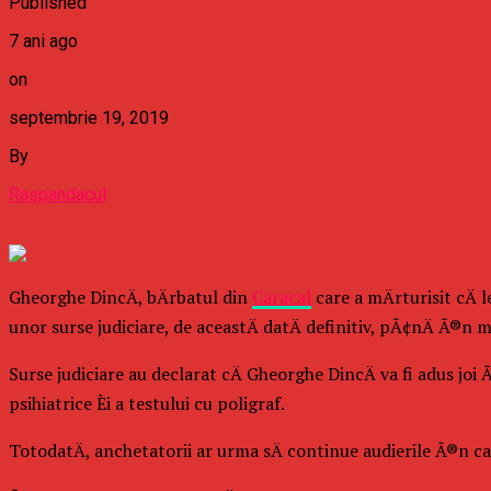
Published
7 ani ago
on
septembrie 19, 2019
By
Raspandacul
Gheorghe DincÄ, bÄrbatul din
Caracal
care a mÄrturisit cÄ 
unor surse judiciare, de aceastÄ datÄ definitiv, pÃ¢nÄ Ã®n
Surse judiciare au declarat cÄ Gheorghe DincÄ va fi adus joi
psihiatrice Èi a testului cu poligraf.
TotodatÄ, anchetatorii ar urma sÄ continue audierile Ã®n cazul