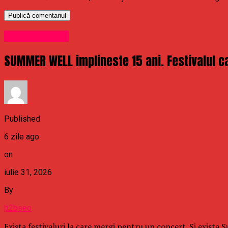
Uncategorized
SUMMER WELL implineste 15 ani. Festivalul ca
Published
6 zile ago
on
iulie 31, 2026
By
b2bseo
Exista festivaluri la care mergi pentru un concert. Si exista