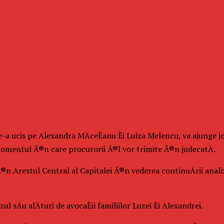
le-a ucis pe Alexandra MÄceÈanu Èi Luiza Melencu, va ajunge j
 momentul Ã®n care procurorii Ã®l vor trimite Ã®n judecatÄ.
 Ã®n Arestul Central al Capitalei Ã®n vederea continuÄrii anal
 sÄu alÄturi de avocaÈii familiilor Luzei Èi Alexandrei.