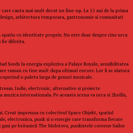
 care cauta mai mult decat un line-up. La 15 ani de la prima
design, arhitectura temporara, gastronomie si comunitati
n spatiu cu identitate proprie. Nu este doar despre cine urca
fie diferita.
ad Seeds la energia exploziva a Palaye Royale, sensibilitatea
re raman cu tine mult dupa ultimul encore. Lor li se alatura
operind o paleta larga de genuri muzicale.
ream. Indie, electronic, alternative si proiecte
a muzica internationala. Pe aceasta scena va urca si 2hollis,
ui. Creat impreuna cu colectivul Space Objekt, spatiul
ale, electronica, punk si o energie care transforma fiecare
gasi pe britanicii The Molotovs, punkistele coreene Sailor