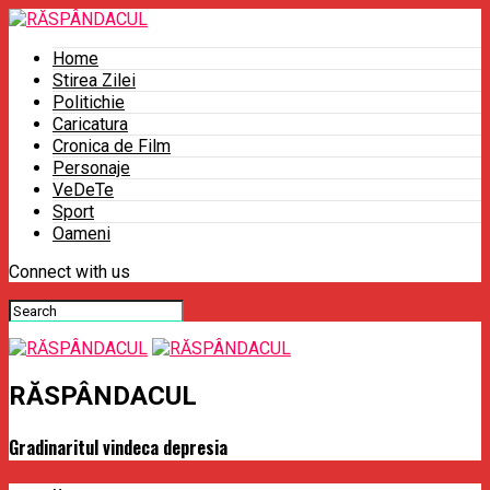
Home
Stirea Zilei
Politichie
Caricatura
Cronica de Film
Personaje
VeDeTe
Sport
Oameni
Connect with us
RĂSPÂNDACUL
Gradinaritul vindeca depresia