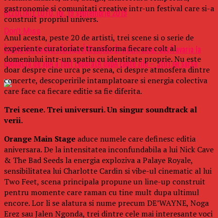
gastronomie si comunitati creative intr-un festival care si-a
REZULTATE LOTO, joi, 19 septembrie 2019
construit propriul univers.
Don't Miss
Anul acesta, peste 20 de artisti, trei scene si o serie de
experiente curatoriate transforma fiecare colt al
Ècolile din OneÈti rÄmÃ¢n Ã®nchise Èi vineri, chiar dacÄ avaria la
domeniului intr-un spatiu cu identitate proprie. Nu este
conducta de apÄ a fost reparatÄ dupÄ Èapte zile – Stiri pe surse
doar despre cine urca pe scena, ci despre atmosfera dintre
concerte, descoperirile intamplatoare si energia colectiva
care face ca fiecare editie sa fie diferita.
Trei scene. Trei universuri. Un singur soundtrack al
verii.
Orange Main Stage
aduce numele care definesc editia
aniversara. De la intensitatea inconfundabila a lui Nick Cave
& The Bad Seeds la energia exploziva a Palaye Royale,
sensibilitatea lui Charlotte Cardin si vibe-ul cinematic al lui
Two Feet, scena principala propune un line-up construit
pentru momente care raman cu tine mult dupa ultimul
encore. Lor li se alatura si nume precum DE’WAYNE, Noga
Erez sau Jalen Ngonda, trei dintre cele mai interesante voci