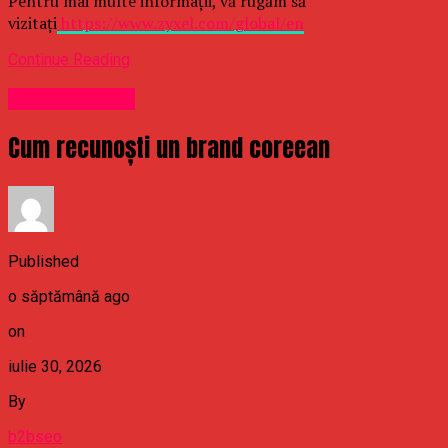
Pentru mai multe informații, vă rugăm să
vizitați
https://www.zyxel.com/global/en
Continue Reading
Uncategorized
Cum recunoști un brand coreean
Published
o săptămână ago
on
iulie 30, 2026
By
b2bseo