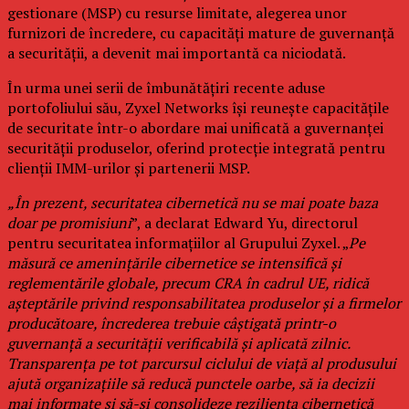
gestionare (MSP) cu resurse limitate, alegerea unor
furnizori de încredere, cu capacități mature de guvernanță
a securității, a devenit mai importantă ca niciodată.
În urma unei serii de îmbunătățiri recente aduse
portofoliului său, Zyxel Networks își reunește capacitățile
de securitate într-o abordare mai unificată a guvernanței
securității produselor, oferind protecție integrată pentru
clienții IMM-urilor și partenerii MSP.
„În prezent, securitatea cibernetică nu se mai poate baza
doar pe promisiuni
”, a declarat Edward Yu, directorul
pentru securitatea informațiilor al Grupului Zyxel. „
Pe
măsură ce amenințările cibernetice se intensifică și
reglementările globale, precum CRA în cadrul UE, ridică
așteptările privind responsabilitatea produselor și a firmelor
producătoare, încrederea trebuie câștigată printr-o
guvernanță a securității verificabilă și aplicată zilnic.
Transparența pe tot parcursul ciclului de viață al produsului
ajută organizațiile să reducă punctele oarbe, să ia decizii
mai informate și să-și consolideze reziliența cibernetică