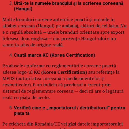
Uită-te la numele brandului și la scrierea coreeană
(Hangul)
Multe branduri coreene autentice poartă și numele în
alfabet coreean (Hangul) pe ambalaj, alături de cel latin. Nu
e o regulă absolută — unele branduri orientate spre export
folosesc doar engleza — dar prezența Hangul-ului e un
semn în plus de origine reală.
Caută marca KC (Korea Certification)
Produsele conforme cu reglementările coreene poartă
adesea logo-ul
KC (Korea Certification)
sau referințe la
MFDS (autoritatea coreeană a medicamentelor și
cosmeticelor). E un indiciu că produsul a trecut prin
sistemul de reglementare coreean — deci că are o legătură
reală cu piața de acolo.
Verifică cine e „importatorul / distribuitorul” pentru
piața ta
Pe eticheta din România/UE vei găsi datele importatorului