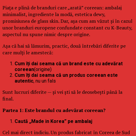
Piața e plină de branduri care „arată” coreean: ambalaj
minimalist, ingrediente la modă, estetica dewy,
promisiunea de glass skin. Dar, așa cum am văzut și în cazul
unor branduri europene confundate constant cu K-Beauty,
aspectul nu spune nimic despre origine.
Așa că hai să lămurim, practic, două întrebări diferite pe
care mulți le amestecă:
Cum îți dai seama că un brand este cu adevărat
coreean
(origine)
Cum îți dai seama că un produs coreean este
autentic
, nu un fals
Sunt lucruri diferite — și vei ști să le deosebești până la
final.
Partea 1: Este brandul cu adevărat coreean?
Caută „Made in Korea” pe ambalaj
Cel mai direct indiciu. Un produs fabricat în Coreea de Sud