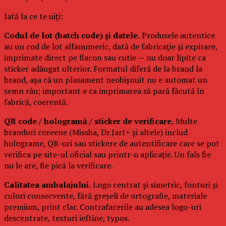
Iată la ce te uiți:
Codul de lot (batch code) și datele.
Produsele autentice
au un cod de lot alfanumeric, dată de fabricație și expirare,
imprimate direct pe flacon sau cutie — nu doar lipite ca
sticker adăugat ulterior. Formatul diferă de la brand la
brand, așa că un plasament neobișnuit nu e automat un
semn rău; important e ca imprimarea să pară făcută în
fabrică, coerentă.
QR code / hologramă / sticker de verificare.
Multe
branduri coreene (Missha, Dr.Jart+ și altele) includ
holograme, QR-uri sau stickere de autentificare care se pot
verifica pe site-ul oficial sau printr-o aplicație. Un fals fie
nu le are, fie pică la verificare.
Calitatea ambalajului.
Logo centrat și simetric, fonturi și
culori consecvente, fără greșeli de ortografie, materiale
premium, print clar. Contrafacerile au adesea logo-uri
descentrate, texturi ieftine, typos.