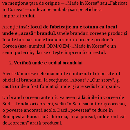
va menționa țara de origine — „Made in Korea” sau „Fabricat
în Coreea” — undeva pe ambalaj sau pe eticheta
importatorului.
Atenție însă:
locul de fabricație nu e totuna cu locul
unde e „acasă” brandul.
Unele branduri coreene produc și
în alte țări, iar unele branduri non-coreene produc în
Coreea (așa-numitul ODM/OEM). „Made in Korea” e un
semn puternic, dar se citește împreună cu restul.
Verifică unde e sediul brandului
Aici se lămuresc cele mai multe confuzii. Intră pe site-ul
oficial al brandului, la secțiunea „About” / „Our story”, și
caută unde a fost fondat și unde își are sediul compania.
Un brand coreean autentic va avea rădăcinile în Coreea de
Sud — fondatori coreeni, sediu în Seul sau alt oraș coreean,
o poveste ancorată acolo. Dacă „povestea” te duce în
Budapesta, Paris sau California, ai răspunsul, indiferent cât
de „coreean” arată produsul.