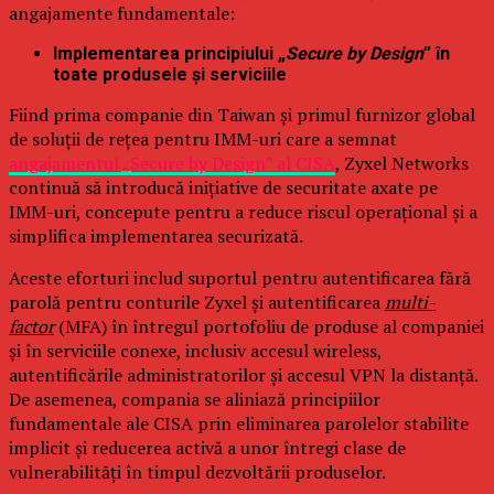
angajamente fundamentale:
Implementarea principiului „
Secure by Design
” în
toate produsele și serviciile
Fiind prima companie din Taiwan și primul furnizor global
de soluții de rețea pentru IMM-uri care a semnat
angajamentul „Secure by Design” al CISA
, Zyxel Networks
continuă să introducă inițiative de securitate axate pe
IMM-uri, concepute pentru a reduce riscul operațional și a
simplifica implementarea securizată.
Aceste eforturi includ suportul pentru autentificarea fără
parolă pentru conturile Zyxel și autentificarea
multi-
factor
(MFA) în întregul portofoliu de produse al companiei
și în serviciile conexe, inclusiv accesul wireless,
autentificările administratorilor și accesul VPN la distanță.
De asemenea, compania se aliniază principiilor
fundamentale ale CISA prin eliminarea parolelor stabilite
implicit și reducerea activă a unor întregi clase de
vulnerabilități în timpul dezvoltării produselor.