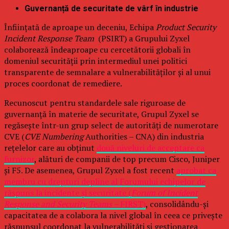
Guvernanță de securitate de vârf în industrie
Înființată de aproape un deceniu, Echipa
Product Security
Incident Response Team
(PSIRT) a Grupului Zyxel
colaborează îndeaproape cu cercetătorii globali în
domeniul securității prin intermediul unei politici
transparente de semnalare a vulnerabilităților și al unui
proces coordonat de remediere.
Recunoscut pentru standardele sale riguroase de
guvernanță în materie de securitate, Grupul Zyxel se
regăsește într-un grup select de autorități de numerotare
CVE (
CVE Numbering
Authorities – CNA) din industria
rețelelor care au obținut
două niveluri de acceptare ca
furnizor
, alături de companii de top precum Cisco, Juniper
și F5. De asemenea, Grupul Zyxel a fost recent
aprobat ca
membru cu drepturi depline al Forumului echipelor de
răspuns la incidente și securitate (
Forum of Incident
Response and Security Teams –
FIRST)
, consolidându-și
capacitatea de a colabora la nivel global în ceea ce privește
răspunsul coordonat la vulnerabilități și gestionarea