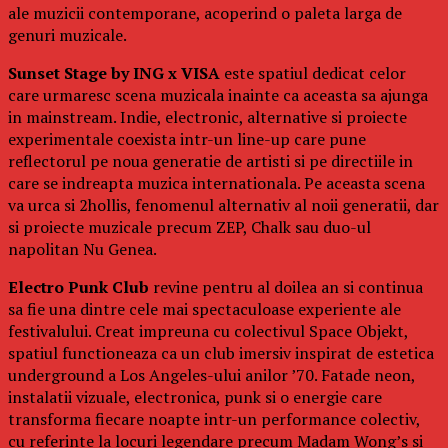
ale muzicii contemporane, acoperind o paleta larga de
genuri muzicale.
Sunset Stage by ING x VISA
este spatiul dedicat celor
care urmaresc scena muzicala inainte ca aceasta sa ajunga
in mainstream. Indie, electronic, alternative si proiecte
experimentale coexista intr-un line-up care pune
reflectorul pe noua generatie de artisti si pe directiile in
care se indreapta muzica internationala. Pe aceasta scena
va urca si 2hollis, fenomenul alternativ al noii generatii, dar
si proiecte muzicale precum ZEP, Chalk sau duo-ul
napolitan Nu Genea.
Electro Punk Club
revine pentru al doilea an si continua
sa fie una dintre cele mai spectaculoase experiente ale
festivalului. Creat impreuna cu colectivul Space Objekt,
spatiul functioneaza ca un club imersiv inspirat de estetica
underground a Los Angeles-ului anilor ’70. Fatade neon,
instalatii vizuale, electronica, punk si o energie care
transforma fiecare noapte intr-un performance colectiv,
cu referinte la locuri legendare precum Madam Wong’s si