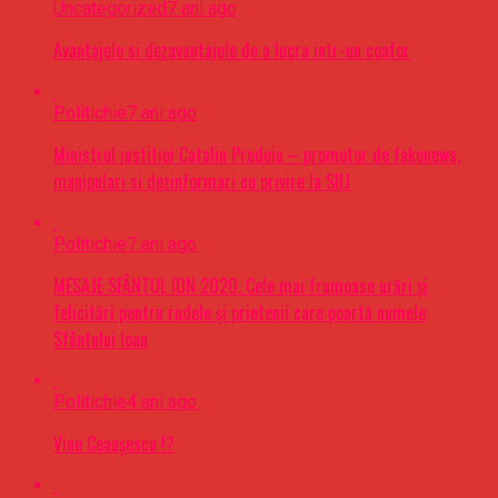
Uncategorized
7 ani ago
Avantajele si dezavantajele de a lucra intr-un coafor
Politichie
7 ani ago
Ministrul justitiei Catalin Predoiu – promotor de fakenews,
manipulari si dezinformari cu privire la SIIJ
Politichie
7 ani ago
MESAJE SFÂNTUL ION 2020. Cele mai frumoase urări şi
felicitări pentru rudele şi prietenii care poartă numele
Sfântului Ioan
Politichie
4 ani ago
Vine Ceaușescu !?