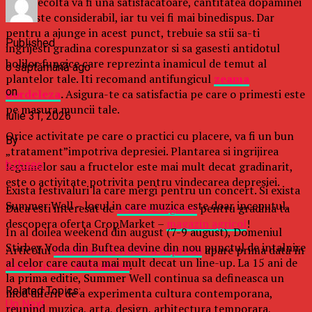
Daca recolta va fi una satisfacatoare, cantitatea dopaminei
va creste considerabil, iar tu vei fi mai binedispus. Dar
pentru a ajunge in acest punct, trebuie sa stii sa-ti
Published
ingrijesti gradina corespunzator si sa gasesti antidotul
bolilor fungice care reprezinta inamicul de temut al
o săptămână ago
plantelor tale. Iti recomand antifungicul
zeama
on
bordeleza
.
Asigura-te ca satisfactia pe care o primesti este
pe masura muncii tale.
iulie 31, 2026
Orice activitate pe care o practici cu placere, va fi un bun
By
„tratament”impotriva depresiei. Plantarea si ingrijirea
b2bseo
legumelor sau a fructelor este mai mult decat gradinarit,
este o activitate potrivita pentru vindecarea depresiei.
Exista festivaluri la care mergi pentru un concert. Si exista
Summer Well – locul in care muzica este doar inceputul.
Daca esti interesat de
seminte legume
pentru gradina ta
descopera oferta CropMarket –
magazin agricol
!
In al doilea weekend din august (7-9 august), Domeniul
Stirbey Voda din Buftea devine din nou punctul de intalnire
Articolul
Gradinaritul vindeca depresia
apare prima dată în
al celor care cauta mai mult decat un line-up. La 15 ani de
Ziarul Incisiv de Prahova
.
la prima editie, Summer Well continua sa defineasca un
Related Topics:
mod diferit de a experimenta cultura contemporana,
Up Next
reunind muzica, arta, design, arhitectura temporara,