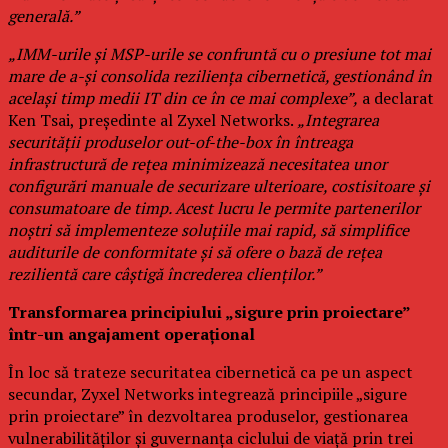
generală.”
„IMM-urile și MSP-urile se confruntă cu o presiune tot mai
mare de a-și consolida reziliența cibernetică, gestionând în
același timp medii IT din ce în ce mai complexe”,
a declarat
Ken Tsai, președinte al Zyxel Networks.
„Integrarea
securității produselor out-of-the-box în întreaga
infrastructură de rețea minimizează necesitatea unor
configurări manuale de securizare ulterioare, costisitoare și
consumatoare de timp. Acest lucru le permite partenerilor
noștri să implementeze soluțiile mai rapid, să simplifice
auditurile de conformitate și să ofere o bază de rețea
rezilientă care câștigă încrederea clienților.”
Transformarea principiului „sigure prin proiectare”
într-un angajament operațional
În loc să trateze securitatea cibernetică ca pe un aspect
secundar, Zyxel Networks integrează principiile „sigure
prin proiectare” în dezvoltarea produselor, gestionarea
vulnerabilităților și guvernanța ciclului de viață prin trei