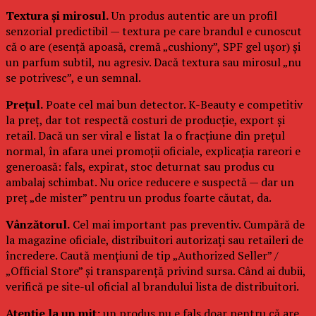
Textura și mirosul.
Un produs autentic are un profil
senzorial predictibil — textura pe care brandul e cunoscut
că o are (esență apoasă, cremă „cushiony”, SPF gel ușor) și
un parfum subtil, nu agresiv. Dacă textura sau mirosul „nu
se potrivesc”, e un semnal.
Prețul.
Poate cel mai bun detector. K-Beauty e competitiv
la preț, dar tot respectă costuri de producție, export și
retail. Dacă un ser viral e listat la o fracțiune din prețul
normal, în afara unei promoții oficiale, explicația rareori e
generoasă: fals, expirat, stoc deturnat sau produs cu
ambalaj schimbat. Nu orice reducere e suspectă — dar un
preț „de mister” pentru un produs foarte căutat, da.
Vânzătorul.
Cel mai important pas preventiv. Cumpără de
la magazine oficiale, distribuitori autorizați sau retaileri de
încredere. Caută mențiuni de tip „Authorized Seller” /
„Official Store” și transparență privind sursa. Când ai dubii,
verifică pe site-ul oficial al brandului lista de distribuitori.
Atenție la un mit:
un produs nu e fals doar pentru că are