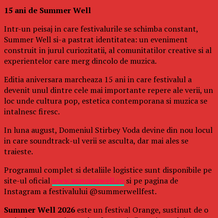
15 ani de Summer Well
Intr-un peisaj in care festivalurile se schimba constant,
Summer Well si-a pastrat identitatea: un eveniment
construit in jurul curiozitatii, al comunitatilor creative si al
experientelor care merg dincolo de muzica.
Editia aniversara marcheaza 15 ani in care festivalul a
devenit unul dintre cele mai importante repere ale verii, un
loc unde cultura pop, estetica contemporana si muzica se
intalnesc firesc.
In luna august, Domeniul Stirbey Voda devine din nou locul
in care soundtrack-ul verii se asculta, dar mai ales se
traieste.
Programul complet si detaliile logistice sunt disponibile pe
site-ul oficial
www.summerwell.ro
si pe pagina de
Instagram a festivalului @summerwellfest.
Summer Well 2026
este un festival Orange, sustinut de o