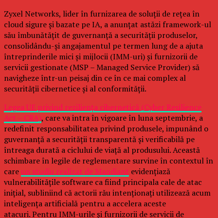
Zyxel Networks, lider în furnizarea de soluții de rețea în
cloud sigure și bazate pe IA, a anunțat astăzi framework-ul
său îmbunătățit de guvernanță a securității produselor,
consolidându-și angajamentul pe termen lung de a ajuta
întreprinderile mici și mijlocii (IMM-uri) și furnizorii de
servicii gestionate (MSP – Managed Service Provider) să
navigheze într-un peisaj din ce în ce mai complex al
securității cibernetice și al conformității.
Legea UE privind reziliența cibernetică (Cyber Resilience
Act – CRA)
, care va intra în vigoare în luna septembrie, a
redefinit responsabilitatea privind produsele, impunând o
guvernanță a securității transparentă și verificabilă pe
întreaga durată a ciclului de viață al produsului. Această
schimbare în legile de reglementare survine în contextul în
care
un studiu realizat de Mandiant
evidențiază
vulnerabilitățile software ca fiind principala cale de atac
inițial, subliniind că actorii rău intenționați utilizează acum
inteligența artificială pentru a accelera aceste
atacuri. Pentru IMM-urile și furnizorii de servicii de