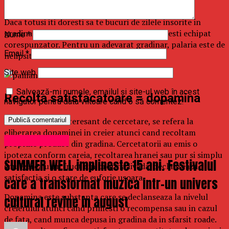
la razele solare poate avea efecte negative.
Daca totusi iti doresti sa te bucuri de zilele insorite in
gradina si asta te binedispune, asigura-te ca esti echipat
Nume
*
corespunzator. Pentru un adevarat gradinar, palaria este de
Email
*
nelipsit.
Site web
Salvează-mi numele, emailul și site-ul web în acest
Recolta satisfacatoare = dopamina
navigator pentru data viitoare când o să comentez.
Un alt element interesant de cercetare, se refera la
eliberarea dopaminei in creier atunci cand recoltam
Uncategorized
propriile produse din gradina. Cercetatorii au emis o
ipoteza conform careia, recoltarea hranei sau pur si simplu
SUMMER WELL implineste 15 ani. Festivalul
smulgerea unui fruct din propria livada, declanseaza
satisfactia si o stare de euforie usoara.
care a transformat muzica intr-un univers
Dopamina este substanta care se declanseaza la nivelul
cultural revine in august
creierului atunci cand primesti o recompensa sau in cazul
de fata, cand munca depusa in gradina da in sfarsit roade.