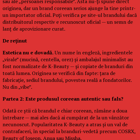
sau ale „persoanei responsabile”. Asta nu-ți spune direct
originea, dar un brand coreean serios ajunge la tine printr-
un importator oficial. Poți verifica pe site-ul brandului dacă
distribuitorul respectiv e recunoscut oficial — un semn de
lanț de aprovizionare curat.
De reținut
Estetica nu e dovadă.
Un nume în engleză, ingredientele
„virale” (mucină, centella, orez) și ambalajul minimalist au
fost normalizate de K-Beauty — și copiate de branduri din
toată lumea. Originea se verifică din fapte: țara de
fabricație, sediul brandului, povestea reală a fondatorilor.
Nu din „vibe”.
Partea 2: Este produsul coreean autentic sau fals?
Odată ce știi că brandul e chiar coreean, rămâne a doua
întrebare — mai ales dacă ai cumpărat de la un vânzător
necunoscut. Popularitatea K-Beauty a atras și un val de
contrafaceri, în special la branduri-vedetă precum COSRX,
Beauty of Joseon, Anua sau Missha.