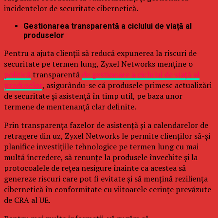
incidentelor de securitate cibernetică.
Gestionarea transparentă a ciclului de viață al
produselor
Pentru a ajuta clienții să reducă expunerea la riscuri de
securitate pe termen lung, Zyxel Networks menține o
politică
transparentă
de gestionare a ciclului de viață al
produselor
, asigurându-se că produsele primesc actualizări
de securitate și asistență în timp util, pe baza unor
termene de mentenanță clar definite.
Prin transparența fazelor de asistență și a calendarelor de
retragere din uz, Zyxel Networks le permite clienților să-și
planifice investițiile tehnologice pe termen lung cu mai
multă încredere, să renunțe la produsele învechite și la
protocoalele de rețea nesigure înainte ca acestea să
genereze riscuri care pot fi evitate și să mențină reziliența
cibernetică în conformitate cu viitoarele cerințe prevăzute
de CRA al UE.