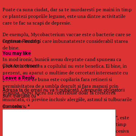
Poate ca suna ciudat, dar sa te murdaresti pe maini in timp
ce plantezi propriile legume, este una dintre activitatile
care te fac sa scapi de depresie.
De exemplu, Mycobacterium vaccae este o bacterie care se
regaseste in sol si care imbunatateste considerabil starea
Continue Reading
de bine.
You may like
In mod ironic, bunicii aveau dreptate cand spuneau ca
protectia obsesiva a copilului nu este benefica. Ei bine, in
Click to comment
prezent, au aparut o multime de cercetari interesante cu
Leave a Reply
privire la cat de buna este copilaria fara retineri si
permisivitatea de a umbla descult si fara manusi prin
Adresa ta de email nu va fi publicată.
Câmpurile obligatorii
gradina. Acest lucru nu contribuie doar la cresterea
sunt marcate cu
*
imunitatii, ci previne inclusiv alergiile, astmul si tulburarile
mentale.
Comentariu
*
Mai mult de atat, serotonina sau „hormonul fericirii”, este
alimentat de lumina soarelui. Bucura-te de soare in timp
ce-ti ingrijesti gradina, insa nu uita ca expunerea excesiva