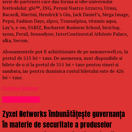
serie de parteneri care dau forma si vibe universului
festivalului: glo™, ING, Peroni Nastro Azzurro, Ursus,
Bacardi, Martini, Hendrick’s Gin, Jack Daniel’s, Mega Image,
Pepsi, Fashion Days, alpro, Transalpina, vitamin aqua,
Lay’s, e-on, FABIZ, Bucharest Business School, biciclop,
syoss, Persil, Sensodyne, InterContinental Athénée Palace,
alka, Secom.
Abonamentele pot fi achizitionate de pe summerwell.ro, la
pretul de 513 lei + taxe. De asemenea, sunt disponibile si
bilete de o zi la pretul de 351 lei + taxe pentru vineri si
sambata, iar pentru duminica costul biletului este de 426
lei + taxe.
Continue Reading
Uncategorized
Zyxel Networks îmbunătățește guvernanța
în materie de securitate a produselor