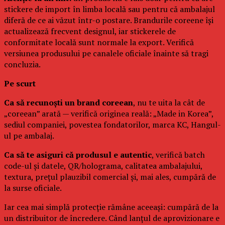
stickere de import în limba locală sau pentru că ambalajul
diferă de ce ai văzut într-o postare. Brandurile coreene își
actualizează frecvent designul, iar stickerele de
conformitate locală sunt normale la export. Verifică
versiunea produsului pe canalele oficiale înainte să tragi
concluzia.
Pe scurt
Ca să recunoști un brand coreean
, nu te uita la cât de
„coreean” arată — verifică originea reală: „Made in Korea”,
sediul companiei, povestea fondatorilor, marca KC, Hangul-
ul pe ambalaj.
Ca să te asiguri că produsul e autentic
, verifică batch
code-ul și datele, QR/holograma, calitatea ambalajului,
textura, prețul plauzibil comercial și, mai ales, cumpără de
la surse oficiale.
Iar cea mai simplă protecție rămâne aceeași: cumpără de la
un distribuitor de încredere. Când lanțul de aprovizionare e