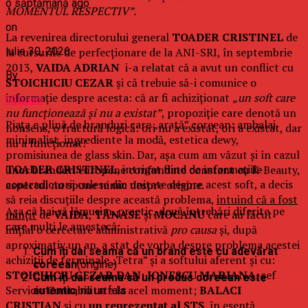
o săptămână ago
MOMENTUL RESPECTIV”.
on
La revenirea directorului general
TOADER CRISTINEL
de
iulie 30, 2026
la cursurile de perfecționare de la ANI-SRI, în septembrie
2013,
VAIDA ADRIAN
i-a relatat că a avut un conflict cu
By
STOICHICIU CEZAR
și că trebuie să-i comunice o
informație despre acesta: că ar fi achiziționat
„un soft care
b2bseo
nu funcționează și nu a existat”
, propoziție care denotă un
Piața e plină de branduri care „arată” coreean: ambalaj
nonsens, o fractură logică: ori nu a existat, ori a existat, dar
minimalist, ingrediente la modă, estetica dewy,
nu a funcționat!
promisiunea de glass skin. Dar, așa cum am văzut și în cazul
TOADER CRISTINEL
, intrigat fiind de informațiile
unor branduri europene confundate constant cu K-Beauty,
contradictorii culese din unitate despre acest soft, a decis
aspectul nu spune nimic despre origine.
să reia discuțiile despre această problema,
intuind că a fost
Așa că hai să lămurim, practic, două întrebări diferite pe
mințit
de
VAIDA
,
TĂNASE
și
MOCANU
care au făcut
care mulți le amestecă:
inițial o cercetare administrativă
pro causa
și, după
aproximativ un an, a stat de vorba despre problema acestei
Cum îți dai seama că un brand este cu adevărat
achiziții de terminale „Tetra” și a softului aferent și cu:
coreean
(origine)
STOICHICIU CEZAR DAN
;
IONESCU MARIANA
, șef
Cum îți dai seama că un produs coreean este
Serviciu Contabilitate la acel moment;
BALACI
autentic
, nu un fals
CRISTIAN
și cu
un reprezentat al STS
, în
esență,