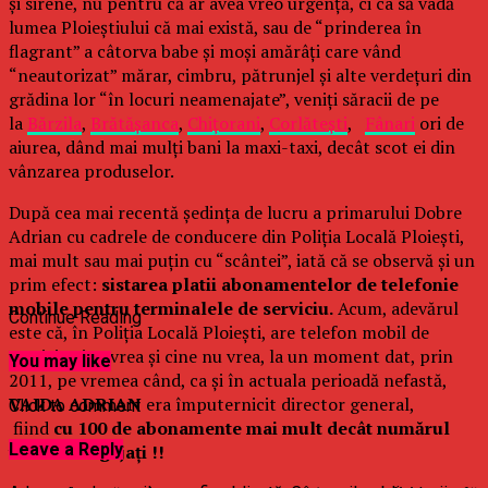
și sirene, nu pentru că ar avea vreo urgență, ci ca să vadă
lumea Ploieștiului că mai există, sau de “prinderea în
flagrant” a câtorva babe și moși amărâți care vând
“neautorizat” mărar, cimbru, pătrunjel și alte verdețuri din
grădina lor “în locuri neamenajate”, veniți săracii de pe
la
Bărzila
,
Brătășanca
,
Chițorani
,
Corlătești
,
Fânari
ori de
aiurea, dând mai mulți bani la maxi-taxi, decât scot ei din
vânzarea produselor.
După cea mai recentă ședința de lucru a primarului Dobre
Adrian cu cadrele de conducere din Poliția Locală Ploiești,
mai mult sau mai puțin cu “scântei”, iată că se observă și un
prim efect:
sistarea platii abonamentelor de telefonie
mobile pentru terminalele de serviciu.
Acum, adevărul
Continue Reading
este că, în Poliția Locală Ploiești, are telefon mobil de
serviciu cine vrea și cine nu vrea, la un moment dat, prin
You may like
2011, pe vremea când, ca și în actuala perioadă nefastă,
VAIDA ADRIAN
era împuternicit director general,
Click to comment
fiind
cu 100 de abonamente mai mult decât numărul
Leave a Reply
total de angajați !!