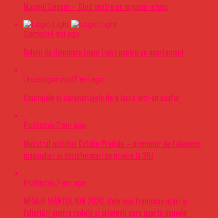
Masajul Lingam – Ghid pentru un orgasm intens
Oameni
4 ani ago
Soluții de iluminare Logic Light pentru un apartament
Uncategorized
7 ani ago
Avantajele si dezavantajele de a lucra intr-un coafor
Politichie
7 ani ago
Ministrul justitiei Catalin Predoiu – promotor de fakenews,
manipulari si dezinformari cu privire la SIIJ
Politichie
7 ani ago
MESAJE SFÂNTUL ION 2020. Cele mai frumoase urări şi
felicitări pentru rudele şi prietenii care poartă numele