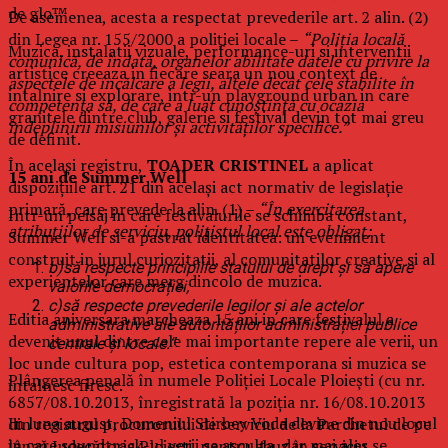
de glo™.
De asemenea, acesta a respectat prevederile art. 2 alin. (2)
din Legea nr. 155/2000 a poliției locale –
“Poliția locală
Muzica, instalatii vizuale, performance-uri si interventii
comunică, de îndată, organelor abilitate datele cu privire la
artistice creeaza in fiecare seara un nou context de
aspectele de încălcare a legii, altele decât cele stabilite în
intalnire si explorare, intr-un playground urban in care
competența să, de care a luat cunoștință cu ocazia
granitele dintre club, galerie si festival devin tot mai greu
îndeplinirii misiunilor și activităților specifice.”
de definit.
În același registru,
TOADER CRISTINEL
a aplicat
15 ani de Summer Well
dispozițiile art. 21 din același act normativ de legislație
primară, care prevede la alin. (1) –
“În exercitarea
Intr-un peisaj in care festivalurile se schimba constant,
atribuțiilor de serviciu, polițistul local este obligat:
Summer Well si-a pastrat identitatea: un eveniment
construit in jurul curiozitatii, al comunitatilor creative si al
b)
să respecte principiile statului de drept și să apere
experientelor care merg dincolo de muzica.
valorile democrației;
c)
să respecte prevederile legilor și ale actelor
Editia aniversara marcheaza 15 ani in care festivalul a
administrative ale autorităților administrației publice
devenit unul dintre cele mai importante repere ale verii, un
centrale și locale.”
loc unde cultura pop, estetica contemporana si muzica se
Plângerea penală în numele Poliţiei Locale Ploiești (cu nr.
intalnesc firesc.
6857/08.10.2013, înregistrată la poziţia nr. 16/08.10.2013
In luna august, Domeniul Stirbey Voda devine din nou locul
din registrul procurorului de serviciu de la Parchetul de pe
in care soundtrack-ul verii se asculta, dar mai ales se
lângă Judecătoria Ploieşți, pentru abuz în serviciu,