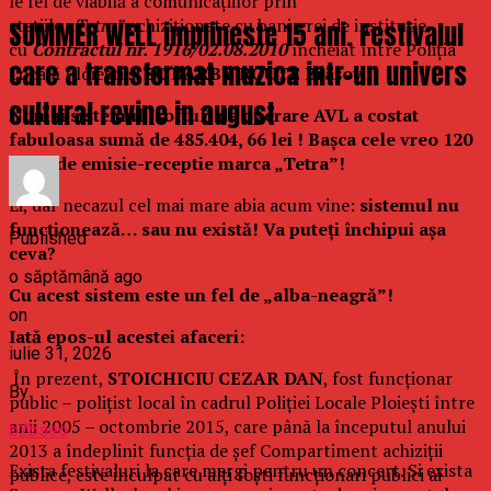
le fel de viabilă a comunicațiilor prin
stațiile
„Tetra”
achiziționate cu bani grei de instituție
SUMMER WELL implineste 15 ani. Festivalul
cu
Contractul nr. 1916/02.08.2010
încheiat între Poliția
care a transformat muzica intr-un univers
Locală Ploiești și
SC BARBY ROUTE Brașov.
cultural revine in august
Numai sistemul (softul) de operare AVL a costat
fabuloasa sumă de 485.404, 66 lei ! Bașca cele vreo 120
stații de emisie-receptie marca „Tetra”!
Ei, dar necazul cel mai mare abia acum vine:
sistemul nu
funcționează… sau nu există! Va puteți închipui așa
Published
ceva?
o săptămână ago
Cu acest sistem este un fel de „alba-neagră”!
on
Iată epos-ul acestei afaceri:
iulie 31, 2026
În prezent,
STOICHICIU CEZAR DAN
, fost funcționar
By
public – polițist local în cadrul Poliției Locale Ploiești între
anii 2005 – octombrie 2015, care până la începutul anului
b2bseo
2013 a îndeplinit funcția de șef Compartiment achiziții
Exista festivaluri la care mergi pentru un concert. Si exista
publice, este inculpat cu alți foști funcționari publici ai