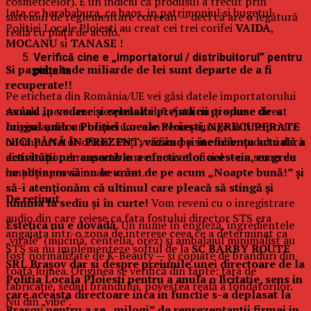
cosmeticelor). E un indiciu că produsul a trecut prin
Iata ce harababura, ce haos, in patrimoniul si bugetul
sistemul de reglementare coreean — deci că are o legătură
Politiei Locale Ploiesti au creat cei trei corifei
VAIDA
,
reală cu piața de acolo.
MOCANU
si
TANASE
!
Verifică cine e „importatorul / distribuitorul” pentru
Si pagubele de miliarde de lei sunt departe de a fi
piața ta
recuperate!!
Pe eticheta din România/UE vei găsi datele importatorului
sau ale „persoanei responsabile”. Asta nu-ți spune direct
Având în vedere și celelalte prejudicii produse de-a
originea, dar un brand coreean serios ajunge la tine printr-
lungul anilor Poliției Locale Ploiești, NERECUPERATE
un importator oficial. Poți verifica pe site-ul brandului dacă
NICI PÂNĂ ÎN PREZENT, văzând și ineficiența actuală a
distribuitorul respectiv e recunoscut oficial — un semn de
activității per ansamblu a efectivelor acesteia, cu greu
lanț de aprovizionare curat.
ne abținem să nu le urăm de pe acum „Noapte bună!” și
să-i atenționăm că ultimul care pleacă să stingă și
De reținut
lumina la sediu și în curte!
Vom reveni cu o inregistrare
audio din care reiese ca fata fostului director STS era
Estetica nu e dovadă.
Un nume în engleză, ingredientele
angajata intr-o zona de interese ceea ce a determinat ca
„virale” (mucină, centella, orez) și ambalajul minimalist au
STS sa nu implementeze softul de la
SC BARBY ROUTE
fost normalizate de K-Beauty — și copiate de branduri din
SRL Brașov dar si despre preiunile unei directoare de la
toată lumea. Originea se verifică din fapte: țara de
Politia Locala Ploiesti pentru a anula o licitatie, sens in
fabricație, sediul brandului, povestea reală a fondatorilor.
care aceasta directoare inca in functie s-a deplasat la
Nu din „vibe”.
Brasov pentru a se „milogi” de reprezentantii firmei in