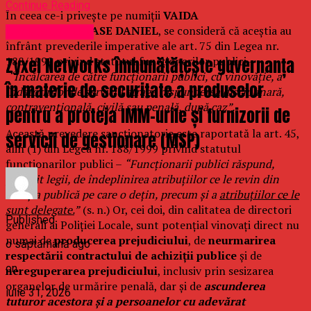
Continue Reading
În ceea ce-i privește pe numiții
VAIDA
ADRIAN
și
TĂNASE DANIEL
, se consideră că aceștia au
Uncategorized
înfrânt prevederile imperative ale art. 75 din Legea nr.
188/1999 privind statutul funcționarilor publici –
Zyxel Networks îmbunătățește guvernanța
“Încălcarea de către funcționarii publici, cu vinovăție, a
în materie de securitate a produselor
îndatoririlor de serviciu atrage răspunderea disciplinară,
contravențională, civilă sau penală, după caz”.
pentru a proteja IMM-urile și furnizorii de
Această prevedere sancționatorie este raportată la art. 45,
servicii de gestionare (MSP)
alin (1) din Legea nr. 188/1999 privind statutul
funcționarilor publici –
“Funcționarii publici răspund,
potrivit legii, de îndeplinirea atribuțiilor ce le revin din
funcția publică pe care o dețin, precum și a
atribuțiilor ce le
sunt delegate.
”
(s. n.) Or, cei doi, din calitatea de directori
Published
generali ai Poliției Locale, sunt potențial vinovați direct nu
numai de
producerea prejudiciului
, de
neurmarirea
o săptămână ago
respectării contractului de achiziții publice
și de
on
nereguperarea prejudiciului
, inclusiv prin sesizarea
organelor de urmărire penală, dar și de
ascunderea
iulie 31, 2026
tuturor acestora și a persoanelor cu adevărat