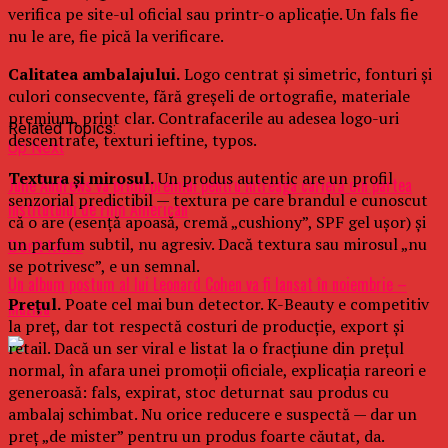
verifica pe site-ul oficial sau printr-o aplicație. Un fals fie
nu le are, fie pică la verificare.
Calitatea ambalajului.
Logo centrat și simetric, fonturi și
culori consecvente, fără greșeli de ortografie, materiale
premium, print clar. Contrafacerile au adesea logo-uri
Related Topics:
descentrate, texturi ieftine, typos.
Up Next
Textura și mirosul.
Un produs autentic are un profil
Julie Andrews va primi premiul pentru întreaga carieră din partea
senzorial predictibil — textura pe care brandul e cunoscut
Institutului de Film American
că o are (esență apoasă, cremă „cushiony”, SPF gel ușor) și
un parfum subtil, nu agresiv. Dacă textura sau mirosul „nu
Don't Miss
se potrivesc”, e un semnal.
Un album postum al lui Leonard Cohen va fi lansat în noiembrie –
Prețul.
Poate cel mai bun detector. K-Beauty e competitiv
Muzica
la preț, dar tot respectă costuri de producție, export și
retail. Dacă un ser viral e listat la o fracțiune din prețul
normal, în afara unei promoții oficiale, explicația rareori e
generoasă: fals, expirat, stoc deturnat sau produs cu
ambalaj schimbat. Nu orice reducere e suspectă — dar un
preț „de mister” pentru un produs foarte căutat, da.