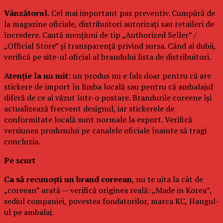
Vânzătorul.
Cel mai important pas preventiv. Cumpără de
la magazine oficiale, distribuitori autorizați sau retaileri de
încredere. Caută mențiuni de tip „Authorized Seller” /
„Official Store” și transparență privind sursa. Când ai dubii,
verifică pe site-ul oficial al brandului lista de distribuitori.
Atenție la un mit:
un produs nu e fals doar pentru că are
stickere de import în limba locală sau pentru că ambalajul
diferă de ce ai văzut într-o postare. Brandurile coreene își
actualizează frecvent designul, iar stickerele de
conformitate locală sunt normale la export. Verifică
versiunea produsului pe canalele oficiale înainte să tragi
concluzia.
Pe scurt
Ca să recunoști un brand coreean
, nu te uita la cât de
„coreean” arată — verifică originea reală: „Made in Korea”,
sediul companiei, povestea fondatorilor, marca KC, Hangul-
ul pe ambalaj.