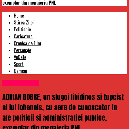
exemplar din menajeria PNL
Home
Stirea Zilei
Politichie
Caricatura
Cronica de Film
Personaje
VeDeTe
Sport
Oameni
Uncategorized
ADRIAN DOBRE, un slugoi libidinos si tupeist
al lui Iohannis, cu aere de cunoscator in
ale politicii si administratiei publice,
exemplar din menajeria PNL