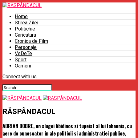
Home
Stirea Zilei
Politichie
Caricatura
Cronica de Film
Personaje
VeDeTe
Sport
Oameni
Connect with us
RĂSPÂNDACUL
ADRIAN DOBRE, un slugoi libidinos si tupeist al lui Iohannis, cu
aere de cunoscator in ale politicii si administratiei publice,