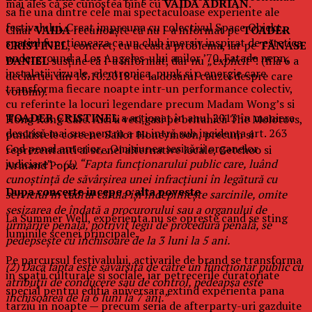
mai ales că se cunoștea bine cu
VAIDA ADRIAN
.
sa fie una dintre cele mai spectaculoase experiente ale
festivalului. Creat impreuna cu colectivul Space Objekt,
Chiar
VAIDA
recunoaște că nu l-a informat pe
TOADER
spatiul functioneaza ca un club imersiv inspirat de estetica
CRISTINEL
, concret, cu această problema, iar pe
TĂNASE
underground a Los Angeles-ului anilor ’70. Fatade neon,
DANIEL
susține că l-a informat, dar nu
„explicit”
! (filă 6 a
instalatii vizuale, electronica, punk si o energie care
declartiei din 18.10.2018 de la dosarul cauzei despre care
transforma fiecare noapte intr-un performance colectiv,
vorbim).
cu referinte la locuri legendare precum Madam Wong’s si
TOADER CRISTINEL
a acționat în anul 2013 în maniera
Hong Kong Cafe. Aici ii veti gasi pe britanicii The Molotovs,
descrisă mai sus pentru a nu intră sub incidența art. 263
punkistele coreene Sailor Honeymoon, precum si
Cod penal anterior, „Omisiunea sesizării organelor
reprezentanti ai scenei alternative locale, Getchoo si
judiciare” –
(1)
“Fapta funcţionarului public care, luând
Armand Popa.
cunoştinţă de săvârşirea unei infracţiuni în legătură cu
Dupa concerte incepe o alta poveste
serviciul în cadrul căruia îşi îndeplineşte sarcinile, omite
sesizarea de îndată a procurorului sau a organului de
La Summer Well, experienta nu se opreste cand se sting
urmărire penală, potrivit legii de procedură penală, se
luminile scenei principale.
pedepseşte cu închisoare de la 3 luni la 5 ani.
Pe parcursul festivalului, activarile de brand se transforma
(2)
Dacă fapta este săvârşită de către un funcţionar public cu
in spatii culturale si sociale, iar petrecerile curatoriate
atribuţii de conducere sau de control, pedeapsa este
special pentru editia aniversara extind experienta pana
închisoarea de la 6 luni la 7 ani.”
tarziu in noapte — precum seria de afterparty-uri gazduite