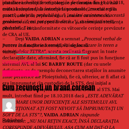
instalarea cheilor de criptare; în declarația din 18.10.2018,
planifice investițiile tehnologice pe termen lung cu mai
evita să răspundă la întrebări incomode
(„nu mai rețin
multă încredere, să renunțe la produsele învechite și la
exact”, „nu știu, probabil că…”, „nu îmi amintesc de această
protocoalele de rețea nesigure înainte ca acestea să
problemă…”, nu pot preciza dacă…”, „nu îmi amintesc,
genereze riscuri care pot fi evitate și să mențină reziliența
probabil…” etc.).
cibernetică în conformitate cu viitoarele cerințe prevăzute
de CRA al UE.
– Deși
VAIDA ADRIAN
a semnat
„
Procesul verbal de
punere în funcțiune a serviciului de localizare în teren a
Pentru mai multe informații, vă rugăm să
terminalelor TETRA”
, acesta oscilează flagrant în toate
vizitați
https://www.zyxel.com/global/en
declarațiile date, afirmând, fie că ar fi fost pus în funcțiune
Continue Reading
sistemul AVL al lui
SC BARBY ROUTE
(dar cu unele
deficiențe, ca de exemplu deconectarea stațiilor în anumite
Uncategorized
zone periferice ale Ploieștiului), fie că, ulterior, ar fi aflat că
era împrumutat (în custodie) de la STS, deși inițial a
Cum recunoști un brand coreean
declarat că nu cunoștea că sistemul ar fi fost al STS. Mai
mult, întrebat fiind pe 18.10.2018 dacă
„ESTE ADEVĂRAT
CĂ URMARE UNOR DEFICIENȚE ALE SISTEMULUI AVL
ACHIZIȚIONAT AȚI FOST NEVOIT SĂ ÎMPRUMUTAȚI UN
SOFT DE LA STS”?,
VAIDA ADRIAN
răspunde
Published
dezarmant
:
„NU MAI REȚIN EXACT, ÎNSĂ DECLARAȚIA
CORESPUNDE ADEVĂRULUI, AȘA CUM AM DAT-O LA