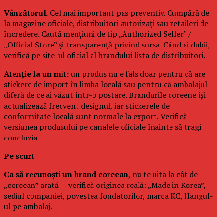
Vânzătorul.
Cel mai important pas preventiv. Cumpără de
la magazine oficiale, distribuitori autorizați sau retaileri de
încredere. Caută mențiuni de tip „Authorized Seller” /
„Official Store” și transparență privind sursa. Când ai dubii,
verifică pe site-ul oficial al brandului lista de distribuitori.
Atenție la un mit:
un produs nu e fals doar pentru că are
stickere de import în limba locală sau pentru că ambalajul
diferă de ce ai văzut într-o postare. Brandurile coreene își
actualizează frecvent designul, iar stickerele de
conformitate locală sunt normale la export. Verifică
versiunea produsului pe canalele oficiale înainte să tragi
concluzia.
Pe scurt
Ca să recunoști un brand coreean
, nu te uita la cât de
„coreean” arată — verifică originea reală: „Made in Korea”,
sediul companiei, povestea fondatorilor, marca KC, Hangul-
ul pe ambalaj.