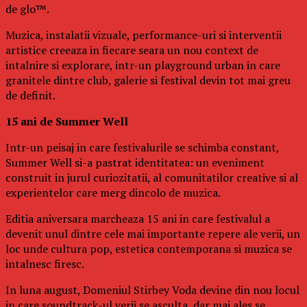
de glo™.
Muzica, instalatii vizuale, performance-uri si interventii
artistice creeaza in fiecare seara un nou context de
intalnire si explorare, intr-un playground urban in care
granitele dintre club, galerie si festival devin tot mai greu
de definit.
15 ani de Summer Well
Intr-un peisaj in care festivalurile se schimba constant,
Summer Well si-a pastrat identitatea: un eveniment
construit in jurul curiozitatii, al comunitatilor creative si al
experientelor care merg dincolo de muzica.
Editia aniversara marcheaza 15 ani in care festivalul a
devenit unul dintre cele mai importante repere ale verii, un
loc unde cultura pop, estetica contemporana si muzica se
intalnesc firesc.
In luna august, Domeniul Stirbey Voda devine din nou locul
in care soundtrack-ul verii se asculta, dar mai ales se