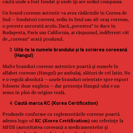
caută unde a fost fondat și unde își are sediul compania.
Un brand coreean autentic va avea rădăcinile în Coreea de
Sud — fondatori coreeni, sediu în Seul sau alt oraș coreean,
o poveste ancorată acolo. Dacă „povestea” te duce în
Budapesta, Paris sau California, ai răspunsul, indiferent cât
de „coreean” arată produsul.
Uită-te la numele brandului și la scrierea coreeană
(Hangul)
Multe branduri coreene autentice poartă și numele în
alfabet coreean (Hangul) pe ambalaj, alături de cel latin. Nu
e o regulă absolută — unele branduri orientate spre export
folosesc doar engleza — dar prezența Hangul-ului e un
semn în plus de origine reală.
Caută marca KC (Korea Certification)
Produsele conforme cu reglementările coreene poartă
adesea logo-ul
KC (Korea Certification)
sau referințe la
MFDS (autoritatea coreeană a medicamentelor și