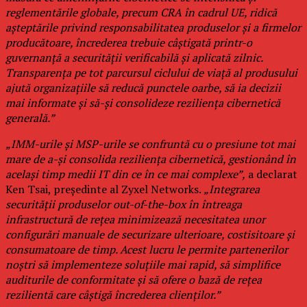
reglementările globale, precum CRA în cadrul UE, ridică
așteptările privind responsabilitatea produselor și a firmelor
producătoare, încrederea trebuie câștigată printr-o
guvernanță a securității verificabilă și aplicată zilnic.
Transparența pe tot parcursul ciclului de viață al produsului
ajută organizațiile să reducă punctele oarbe, să ia decizii
mai informate și să-și consolideze reziliența cibernetică
generală.”
„IMM-urile și MSP-urile se confruntă cu o presiune tot mai
mare de a-și consolida reziliența cibernetică, gestionând în
același timp medii IT din ce în ce mai complexe”,
a declarat
Ken Tsai, președinte al Zyxel Networks.
„Integrarea
securității produselor out-of-the-box în întreaga
infrastructură de rețea minimizează necesitatea unor
configurări manuale de securizare ulterioare, costisitoare și
consumatoare de timp. Acest lucru le permite partenerilor
noștri să implementeze soluțiile mai rapid, să simplifice
auditurile de conformitate și să ofere o bază de rețea
rezilientă care câștigă încrederea clienților.”