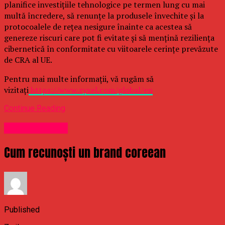
planifice investițiile tehnologice pe termen lung cu mai
multă încredere, să renunțe la produsele învechite și la
protocoalele de rețea nesigure înainte ca acestea să
genereze riscuri care pot fi evitate și să mențină reziliența
cibernetică în conformitate cu viitoarele cerințe prevăzute
de CRA al UE.
Pentru mai multe informații, vă rugăm să
vizitați
https://www.zyxel.com/global/en
Continue Reading
Uncategorized
Cum recunoști un brand coreean
Published