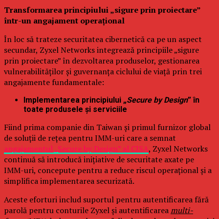
Transformarea principiului „sigure prin proiectare”
într-un angajament operațional
În loc să trateze securitatea cibernetică ca pe un aspect
secundar, Zyxel Networks integrează principiile „sigure
prin proiectare” în dezvoltarea produselor, gestionarea
vulnerabilităților și guvernanța ciclului de viață prin trei
angajamente fundamentale:
Implementarea principiului „
Secure by Design
” în
toate produsele și serviciile
Fiind prima companie din Taiwan și primul furnizor global
de soluții de rețea pentru IMM-uri care a semnat
angajamentul „Secure by Design” al CISA
, Zyxel Networks
continuă să introducă inițiative de securitate axate pe
IMM-uri, concepute pentru a reduce riscul operațional și a
simplifica implementarea securizată.
Aceste eforturi includ suportul pentru autentificarea fără
parolă pentru conturile Zyxel și autentificarea
multi-