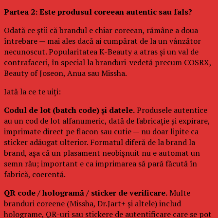
Partea 2: Este produsul coreean autentic sau fals?
Odată ce știi că brandul e chiar coreean, rămâne a doua
întrebare — mai ales dacă ai cumpărat de la un vânzător
necunoscut. Popularitatea K-Beauty a atras și un val de
contrafaceri, în special la branduri-vedetă precum COSRX,
Beauty of Joseon, Anua sau Missha.
Iată la ce te uiți:
Codul de lot (batch code) și datele.
Produsele autentice
au un cod de lot alfanumeric, dată de fabricație și expirare,
imprimate direct pe flacon sau cutie — nu doar lipite ca
sticker adăugat ulterior. Formatul diferă de la brand la
brand, așa că un plasament neobișnuit nu e automat un
semn rău; important e ca imprimarea să pară făcută în
fabrică, coerentă.
QR code / hologramă / sticker de verificare.
Multe
branduri coreene (Missha, Dr.Jart+ și altele) includ
holograme, QR-uri sau stickere de autentificare care se pot