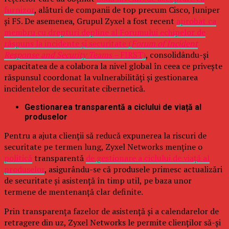
furnizor
, alături de companii de top precum Cisco, Juniper
și F5. De asemenea, Grupul Zyxel a fost recent
aprobat ca
membru cu drepturi depline al Forumului echipelor de
răspuns la incidente și securitate (
Forum of Incident
Response and Security Teams –
FIRST)
, consolidându-și
capacitatea de a colabora la nivel global în ceea ce privește
răspunsul coordonat la vulnerabilități și gestionarea
incidentelor de securitate cibernetică.
Gestionarea transparentă a ciclului de viață al
produselor
Pentru a ajuta clienții să reducă expunerea la riscuri de
securitate pe termen lung, Zyxel Networks menține o
politică
transparentă
de gestionare a ciclului de viață al
produselor
, asigurându-se că produsele primesc actualizări
de securitate și asistență în timp util, pe baza unor
termene de mentenanță clar definite.
Prin transparența fazelor de asistență și a calendarelor de
retragere din uz, Zyxel Networks le permite clienților să-și