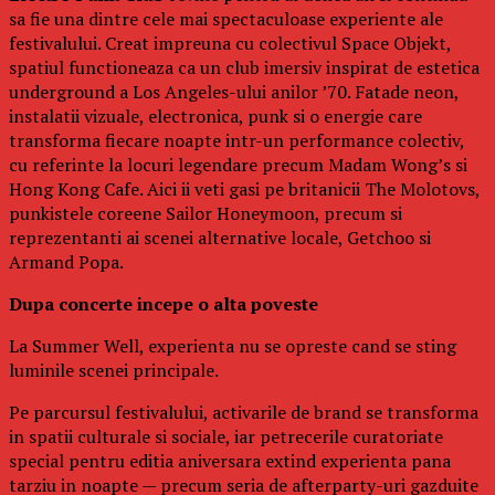
sa fie una dintre cele mai spectaculoase experiente ale
festivalului. Creat impreuna cu colectivul Space Objekt,
spatiul functioneaza ca un club imersiv inspirat de estetica
underground a Los Angeles-ului anilor ’70. Fatade neon,
instalatii vizuale, electronica, punk si o energie care
transforma fiecare noapte intr-un performance colectiv,
cu referinte la locuri legendare precum Madam Wong’s si
Hong Kong Cafe. Aici ii veti gasi pe britanicii The Molotovs,
punkistele coreene Sailor Honeymoon, precum si
reprezentanti ai scenei alternative locale, Getchoo si
Armand Popa.
Dupa concerte incepe o alta poveste
La Summer Well, experienta nu se opreste cand se sting
luminile scenei principale.
Pe parcursul festivalului, activarile de brand se transforma
in spatii culturale si sociale, iar petrecerile curatoriate
special pentru editia aniversara extind experienta pana
tarziu in noapte — precum seria de afterparty-uri gazduite