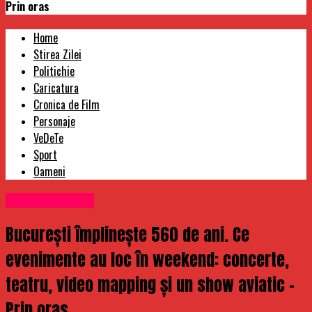
Prin oras
Home
Stirea Zilei
Politichie
Caricatura
Cronica de Film
Personaje
VeDeTe
Sport
Oameni
Uncategorized
București împlinește 560 de ani. Ce
evenimente au loc în weekend: concerte,
teatru, video mapping și un show aviatic –
Prin oras