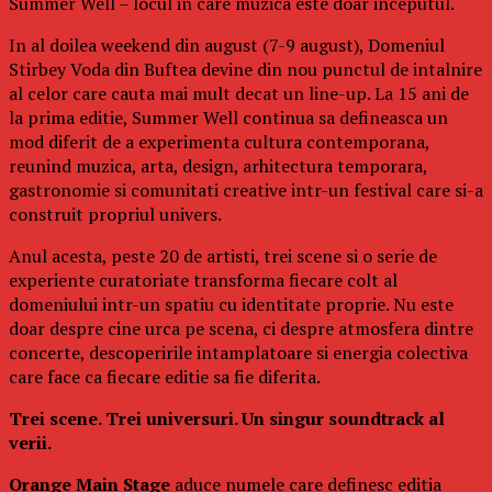
Summer Well – locul in care muzica este doar inceputul.
In al doilea weekend din august (7-9 august), Domeniul
Stirbey Voda din Buftea devine din nou punctul de intalnire
al celor care cauta mai mult decat un line-up. La 15 ani de
la prima editie, Summer Well continua sa defineasca un
mod diferit de a experimenta cultura contemporana,
reunind muzica, arta, design, arhitectura temporara,
gastronomie si comunitati creative intr-un festival care si-a
construit propriul univers.
Anul acesta, peste 20 de artisti, trei scene si o serie de
experiente curatoriate transforma fiecare colt al
domeniului intr-un spatiu cu identitate proprie. Nu este
doar despre cine urca pe scena, ci despre atmosfera dintre
concerte, descoperirile intamplatoare si energia colectiva
care face ca fiecare editie sa fie diferita.
Trei scene. Trei universuri. Un singur soundtrack al
verii.
Orange Main Stage
aduce numele care definesc editia