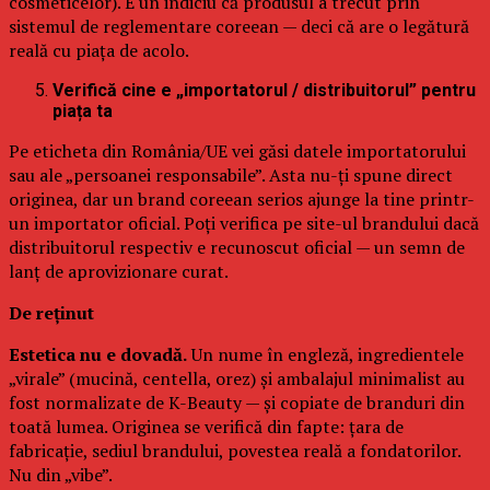
cosmeticelor). E un indiciu că produsul a trecut prin
sistemul de reglementare coreean — deci că are o legătură
reală cu piața de acolo.
Verifică cine e „importatorul / distribuitorul” pentru
piața ta
Pe eticheta din România/UE vei găsi datele importatorului
sau ale „persoanei responsabile”. Asta nu-ți spune direct
originea, dar un brand coreean serios ajunge la tine printr-
un importator oficial. Poți verifica pe site-ul brandului dacă
distribuitorul respectiv e recunoscut oficial — un semn de
lanț de aprovizionare curat.
De reținut
Estetica nu e dovadă.
Un nume în engleză, ingredientele
„virale” (mucină, centella, orez) și ambalajul minimalist au
fost normalizate de K-Beauty — și copiate de branduri din
toată lumea. Originea se verifică din fapte: țara de
fabricație, sediul brandului, povestea reală a fondatorilor.
Nu din „vibe”.