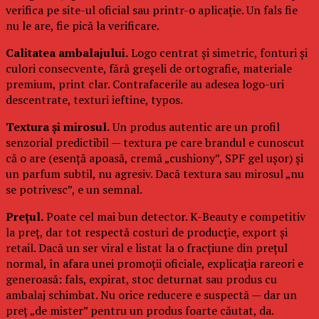
verifica pe site-ul oficial sau printr-o aplicație. Un fals fie
nu le are, fie pică la verificare.
Calitatea ambalajului.
Logo centrat și simetric, fonturi și
culori consecvente, fără greșeli de ortografie, materiale
premium, print clar. Contrafacerile au adesea logo-uri
descentrate, texturi ieftine, typos.
Textura și mirosul.
Un produs autentic are un profil
senzorial predictibil — textura pe care brandul e cunoscut
că o are (esență apoasă, cremă „cushiony”, SPF gel ușor) și
un parfum subtil, nu agresiv. Dacă textura sau mirosul „nu
se potrivesc”, e un semnal.
Prețul.
Poate cel mai bun detector. K-Beauty e competitiv
la preț, dar tot respectă costuri de producție, export și
retail. Dacă un ser viral e listat la o fracțiune din prețul
normal, în afara unei promoții oficiale, explicația rareori e
generoasă: fals, expirat, stoc deturnat sau produs cu
ambalaj schimbat. Nu orice reducere e suspectă — dar un
preț „de mister” pentru un produs foarte căutat, da.