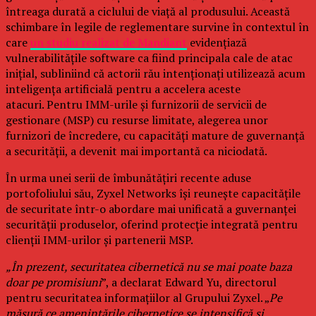
întreaga durată a ciclului de viață al produsului. Această
schimbare în legile de reglementare survine în contextul în
care
un studiu realizat de Mandiant
evidențiază
vulnerabilitățile software ca fiind principala cale de atac
inițial, subliniind că actorii rău intenționați utilizează acum
inteligența artificială pentru a accelera aceste
atacuri. Pentru IMM-urile și furnizorii de servicii de
gestionare (MSP) cu resurse limitate, alegerea unor
furnizori de încredere, cu capacități mature de guvernanță
a securității, a devenit mai importantă ca niciodată.
În urma unei serii de îmbunătățiri recente aduse
portofoliului său, Zyxel Networks își reunește capacitățile
de securitate într-o abordare mai unificată a guvernanței
securității produselor, oferind protecție integrată pentru
clienții IMM-urilor și partenerii MSP.
„În prezent, securitatea cibernetică nu se mai poate baza
doar pe promisiuni
”, a declarat Edward Yu, directorul
pentru securitatea informațiilor al Grupului Zyxel. „
Pe
măsură ce amenințările cibernetice se intensifică și