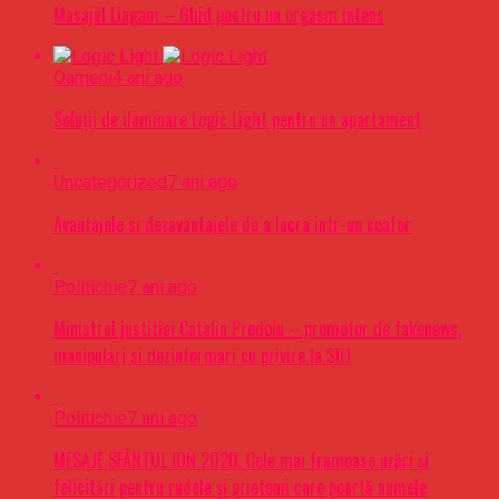
Masajul Lingam – Ghid pentru un orgasm intens
Oameni
4 ani ago
Soluții de iluminare Logic Light pentru un apartament
Uncategorized
7 ani ago
Avantajele si dezavantajele de a lucra intr-un coafor
Politichie
7 ani ago
Ministrul justitiei Catalin Predoiu – promotor de fakenews,
manipulari si dezinformari cu privire la SIIJ
Politichie
7 ani ago
MESAJE SFÂNTUL ION 2020. Cele mai frumoase urări şi
felicitări pentru rudele şi prietenii care poartă numele