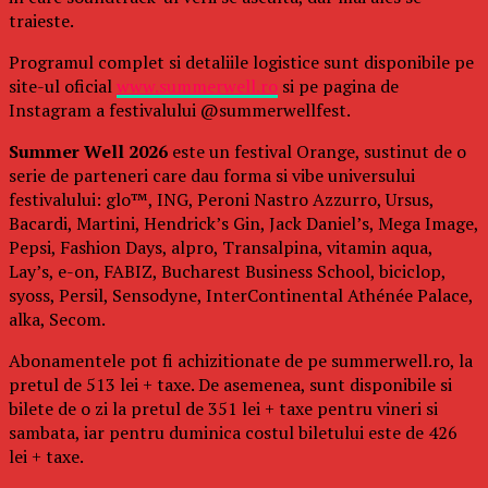
traieste.
Programul complet si detaliile logistice sunt disponibile pe
site-ul oficial
www.summerwell.ro
si pe pagina de
Instagram a festivalului @summerwellfest.
Summer Well 2026
este un festival Orange, sustinut de o
serie de parteneri care dau forma si vibe universului
festivalului: glo™, ING, Peroni Nastro Azzurro, Ursus,
Bacardi, Martini, Hendrick’s Gin, Jack Daniel’s, Mega Image,
Pepsi, Fashion Days, alpro, Transalpina, vitamin aqua,
Lay’s, e-on, FABIZ, Bucharest Business School, biciclop,
syoss, Persil, Sensodyne, InterContinental Athénée Palace,
alka, Secom.
Abonamentele pot fi achizitionate de pe summerwell.ro, la
pretul de 513 lei + taxe. De asemenea, sunt disponibile si
bilete de o zi la pretul de 351 lei + taxe pentru vineri si
sambata, iar pentru duminica costul biletului este de 426
lei + taxe.