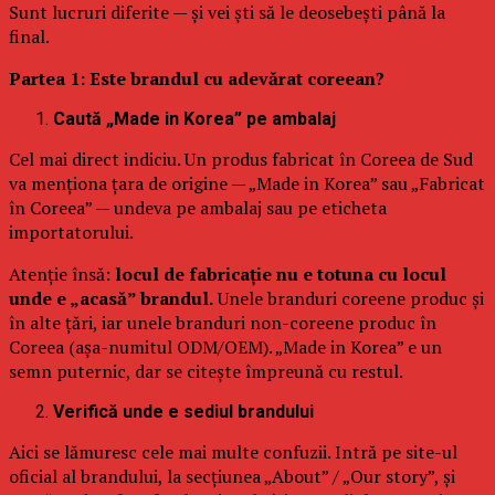
Sunt lucruri diferite — și vei ști să le deosebești până la
final.
Partea 1: Este brandul cu adevărat coreean?
Caută „Made in Korea” pe ambalaj
Cel mai direct indiciu. Un produs fabricat în Coreea de Sud
va menționa țara de origine — „Made in Korea” sau „Fabricat
în Coreea” — undeva pe ambalaj sau pe eticheta
importatorului.
Atenție însă:
locul de fabricație nu e totuna cu locul
unde e „acasă” brandul.
Unele branduri coreene produc și
în alte țări, iar unele branduri non-coreene produc în
Coreea (așa-numitul ODM/OEM). „Made in Korea” e un
semn puternic, dar se citește împreună cu restul.
Verifică unde e sediul brandului
Aici se lămuresc cele mai multe confuzii. Intră pe site-ul
oficial al brandului, la secțiunea „About” / „Our story”, și