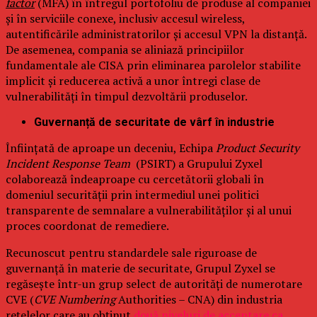
factor
(MFA) în întregul portofoliu de produse al companiei
și în serviciile conexe, inclusiv accesul wireless,
autentificările administratorilor și accesul VPN la distanță.
De asemenea, compania se aliniază principiilor
fundamentale ale CISA prin eliminarea parolelor stabilite
implicit și reducerea activă a unor întregi clase de
vulnerabilități în timpul dezvoltării produselor.
Guvernanță de securitate de vârf în industrie
Înființată de aproape un deceniu, Echipa
Product Security
Incident Response Team
(PSIRT) a Grupului Zyxel
colaborează îndeaproape cu cercetătorii globali în
domeniul securității prin intermediul unei politici
transparente de semnalare a vulnerabilităților și al unui
proces coordonat de remediere.
Recunoscut pentru standardele sale riguroase de
guvernanță în materie de securitate, Grupul Zyxel se
regăsește într-un grup select de autorități de numerotare
CVE (
CVE Numbering
Authorities – CNA) din industria
rețelelor care au obținut
două niveluri de acceptare ca