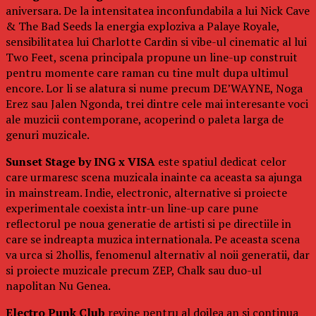
aniversara. De la intensitatea inconfundabila a lui Nick Cave
& The Bad Seeds la energia exploziva a Palaye Royale,
sensibilitatea lui Charlotte Cardin si vibe-ul cinematic al lui
Two Feet, scena principala propune un line-up construit
pentru momente care raman cu tine mult dupa ultimul
encore. Lor li se alatura si nume precum DE’WAYNE, Noga
Erez sau Jalen Ngonda, trei dintre cele mai interesante voci
ale muzicii contemporane, acoperind o paleta larga de
genuri muzicale.
Sunset Stage by ING x VISA
este spatiul dedicat celor
care urmaresc scena muzicala inainte ca aceasta sa ajunga
in mainstream. Indie, electronic, alternative si proiecte
experimentale coexista intr-un line-up care pune
reflectorul pe noua generatie de artisti si pe directiile in
care se indreapta muzica internationala. Pe aceasta scena
va urca si 2hollis, fenomenul alternativ al noii generatii, dar
si proiecte muzicale precum ZEP, Chalk sau duo-ul
napolitan Nu Genea.
Electro Punk Club
revine pentru al doilea an si continua