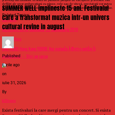
defilări ale unor ambarcațiuni cu pânze, vele sau de viteză, spectatorii vor putea
SUMMER WELL implineste 15 ani. Festivalul
asista la lansări de parașutiști și recuperări de persoane aflate în dificultate pe lac.
Related Topics:
care a transformat muzica intr-un univers
Up Next
cultural revine in august
REZULTATE LOTO, duminică, 22 septembrie 2019
Don't Miss
LIVE VIDEO Hong Kong FIERBE: Noi violenÈe Ã®ntre poliÈie Èi
protestatari – Stiri pe surse
Published
6 zile ago
on
iulie 31, 2026
By
b2bseo
Exista festivaluri la care mergi pentru un concert. Si exista