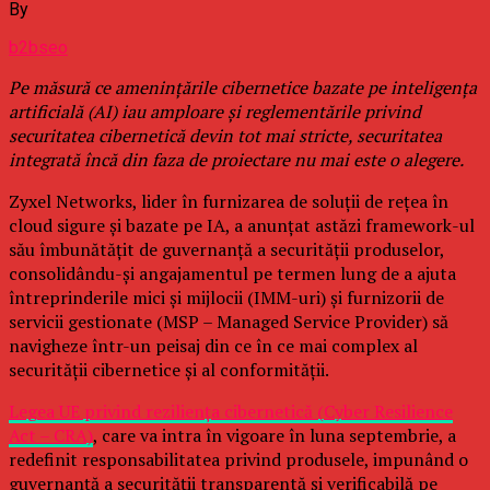
By
b2bseo
Pe măsură ce amenințările cibernetice bazate pe inteligența
artificială (AI) iau amploare și reglementările privind
securitatea cibernetică devin tot mai stricte, securitatea
integrată încă din faza de proiectare nu mai este o alegere.
Zyxel Networks, lider în furnizarea de soluții de rețea în
cloud sigure și bazate pe IA, a anunțat astăzi framework-ul
său îmbunătățit de guvernanță a securității produselor,
consolidându-și angajamentul pe termen lung de a ajuta
întreprinderile mici și mijlocii (IMM-uri) și furnizorii de
servicii gestionate (MSP – Managed Service Provider) să
navigheze într-un peisaj din ce în ce mai complex al
securității cibernetice și al conformității.
Legea UE privind reziliența cibernetică (Cyber Resilience
Act – CRA)
, care va intra în vigoare în luna septembrie, a
redefinit responsabilitatea privind produsele, impunând o
guvernanță a securității transparentă și verificabilă pe