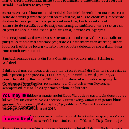
într-o arteră pietonală, unde va fi organizată o adevărată petrecere în
stradă – iCeleBrate my City!
Bucureştenii vor fi întâmpinaţi sămbătă și duminică, începând cu ora 10,00, cu o
serie de activităţi stradale pentru toate vârstele,
ateliere creative
şi momente
de divertisment pentru copii,
jocuri interactive, teatru ambulant
şi
animaţie de stradă
, zeci de artişti costumaţi de sărbătoare, un
bazar urban
cu produse locale hand-made şi de artizanat, informează Agerpres.
În aceeași zonă va fi organizat și
Bucharest Food Festival – Street Edition
,
prilej cu care cele mai apreciate preparate culinare internaţionale de tip street
food vor fi gătite pe loc, iar vizitatorii se vor putea delecta cu specialităţi, după
cum promit organizatorii.
Sămbătă seara, pe scena din Piaţa Constituţiei vor urca artiștii
Schiller şi
Waldeck
.
Schiller, cel mai cunoscut artist de muzică electronică din Germania, apreciat de
public pentru piese precum „I Feel You”, „A Beautiful Day” şi „Smile”, va
concerta la iMapp Bucharest 2019, înaintea show-ului de video mapping. În
turneele sale live, Schiller, pe numele real Christopher von Deylen, îşi
Continue Reading
acompaniază melodiile cu spectacole vizuale uluitoare.
You may like
Trupa vieneză Waldeck a muzicianului Klaus Waldeck va susţine, în deschiderea
lui Schiller, un concert live cu accente Electro Swing. Cunoscută pentru hituri
precum „Memories”, „Make my Day” şi „Addicted”, Waldeck va da startul
Click to comment
distracţiei la iMapp Bucharest 2019.
Cea de-a VI-a ediţie a concursului internaţional de 3D video mapping –
iMapp
Leave a Reply
Bucharest
va avea loc sâmbătă, începând cu ora 17,00, tot în Piaţa Constituţiei.
Cele opt echipe care îşi vor prezenta lucrările pe faţada Palatului Parlamentului