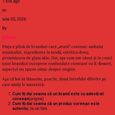
7 zile ago
on
iulie 30, 2026
By
b2bseo
Piața e plină de branduri care „arată” coreean: ambalaj
minimalist, ingrediente la modă, estetica dewy,
promisiunea de glass skin. Dar, așa cum am văzut și în cazul
unor branduri europene confundate constant cu K-Beauty,
aspectul nu spune nimic despre origine.
Așa că hai să lămurim, practic, două întrebări diferite pe
care mulți le amestecă:
Cum îți dai seama că un brand este cu adevărat
coreean
(origine)
Cum îți dai seama că un produs coreean este
autentic
, nu un fals